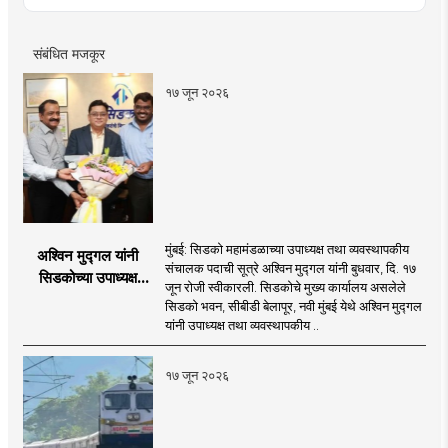
रिपोर्ट आणि लेखनात रस.
संबंधित मजकूर
१७ जून २०२६
मुंबई: सिडको महामंडळाच्या उपाध्यक्ष तथा व्यवस्थापकीय
अश्विन मुद्गल यांनी
संचालक पदाची सूत्रे अश्विन मुद्गल यांनी बुधवार, दि. १७
सिडकोच्या उपाध्यक्ष
जून रोजी स्वीकारली. सिडकोचे मुख्य कार्यालय असलेले
पदाचा पदभार स्वीकारला;
सिडको भवन, सीबीडी बेलापूर, नवी मुंबई येथे अश्विन मुद्गल
प्रकल्प वेळेत पूर्ण
यांनी उपाध्यक्ष तथा व्यवस्थापकीय ..
करण्यास प्राधान्य देणार :
अश्विन मुद्गल
१७ जून २०२६