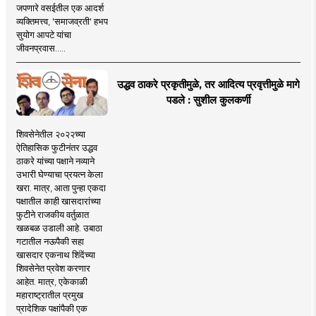
जपणारे वसईतील एक आदर्श
व्यक्तिमत्त्व, 'समाजव्रती' हभप
सुयोग आपटे यांचा
जीवनप्रवास.....
उद्धव ठाकरे प्रकृतीमुळे, तर आदित्य प्रवृत्तीमुळे मागे
पडले : सुशील कुलकर्णी
शिवसेनेतील २०२२च्या
ऐतिहासिक फुटीनंतर उद्धव
ठाकरे यांच्या पक्षाने नव्याने
उभारी घेण्याचा प्रयत्न केला
खरा. मात्र, आता पुन्हा एकदा
पक्षातील काही खासदारांच्या
फुटीने राजकीय वर्तुळात
खळबळ उडाली आहे. उबाठा
गटातील नऊपैकी सहा
खासदार एकनाथ शिंदेंच्या
शिवसेनेत प्रवेश करणार
आहेत. मात्र, एकेकाळी
महाराष्ट्रातील प्रमुख
प्रादेशिक पक्षांपैकी एक