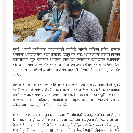
मुंबई,
धारावी पुनर्विकास प्रकल्पासाठी राबविले जाणारे सर्वेक्षण अंतिम टप्प्यात
असताना धारावीकरांचा उदंड प्रतिसाद दिसून येत आहे. स्थानिकांच्या शंकांचे निरसन
कारणासाठी सुरू करण्यात आलेल्या टोल फ्री हेल्पलाईन क्रमांकावर स्थानिकांचे
मोठ्या प्रमाणात कॉल्स येत असून, काही कारणास्तव सर्वेक्षणातून वगळलेले किंवा
सहभागी न झालेले रहिवासी या प्रक्रियेत सहभागी होण्यासाठी आग्रही भूमिका घेत
आहेत.
हेल्पलाईन क्रमांकावर गेल्या महिन्याभरात आलेल्या एकूण ७०० कॉल्सपैकी सुमारे
४१% कॉल्स हे सर्वेक्षणविषयी आहेत. घराचे सर्वेक्षण केव्हा होणार? घरावर क्रमांक
कधी टाकणार? सर्वेक्षणासाठी कोणती कागदपत्रे आवश्यक आहेत? पूर्वी सहभागी न
झालेल्यांना आता सर्वेक्षणात सहभागी होता येईल का? अशा स्वरूपाचे प्रश्न या
कॉल्सच्या माध्यमातून स्थानिकांनी विचारले.
धारावीतील १३ कंपाऊंड, कुंभारवाडा, खासगी जमिनीवरील काही सदनिका आणि इतर
ठिकाणच्या काही सदनिकाधारकांनी अद्याप सर्वेक्षणात सहभाग घेतलेला नाही. मात्र,
हेल्पलाईन क्रमांकाविषयी केलेल्या जनजागृती मोहिमेनंतर मिळालेल्या प्रतिसादातून,
धारावी पुनर्विकास प्रकल्पात आपल्या हक्काचे घर मिळविण्याची लोकभावना प्रकर्षाने