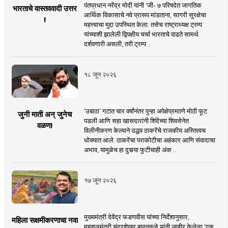
पंतप्रधान नरेंद्र मोदी यांनी 'जी- ७ परिषदेत जागतिक
भारताचे वास्तववादी उत्तर
आर्थिक विकासाचे नवे प्रारूप मांडताना, सागरी सुरक्षेचा
!
महत्त्वाचा मुद्दा उपस्थित केला. तसेच राष्ट्राध्यक्ष ट्रम्प
यांच्याशी झालेली द्विपक्षीय चर्चा भारताचे वाढते सामर्थ
दर्शवणारी असली, तरी ट्रम्प ..
१८ जून २०२६
‘उबाठा’ गटात चार वर्षांनंतर पुन्हा अपेक्षेप्रमााणे मोठी फूट
जुनी माती अन् जुनेच
पडली आणि सहा खासदारांनी शिंदेंच्या शिवसेनेत
वळण!
विलीनीकरण केल्याने उद्धव ठाकरेंचे राजकीय अस्तित्वच
धोक्यात आले. ठाकरेंचा पराकोटीचा अहंकार आणि संवादाचा
अभाव, यामुळेच हा दुसर्‍या फुटीचाही अंक ..
१७ जून २०२६
मुख्यमंत्री देवेंद्र फडणवीस यांच्या निर्देशानुसार,
महिला सक्षमीकरणाचा नवा
महसूलमंत्री चंद्रशेखर बावनकुळे यांनी जाहीर केलेला ‘एक