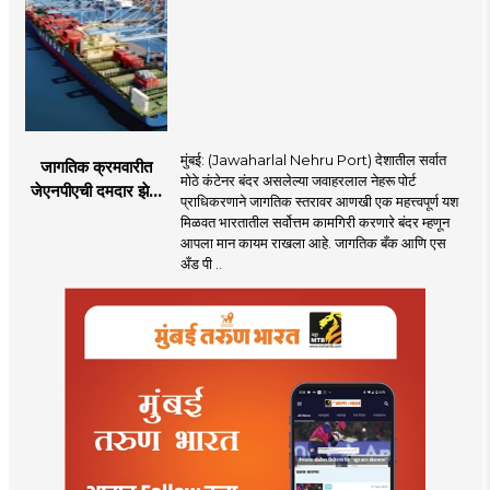
सुरक्षित व आरामदायी
होणार
मुंबई: (Jawaharlal Nehru Port) देशातील सर्वात
जागतिक क्रमवारीत
मोठे कंटेनर बंदर असलेल्या जवाहरलाल नेहरू पोर्ट
जेएनपीएची दमदार झेप;
प्राधिकरणाने जागतिक स्तरावर आणखी एक महत्त्वपूर्ण यश
भारतातील अव्वल कंटेनर
मिळवत भारतातील सर्वोत्तम कामगिरी करणारे बंदर म्हणून
बंदराचा मान कायम
आपला मान कायम राखला आहे. जागतिक बँक आणि एस
अँड पी ..