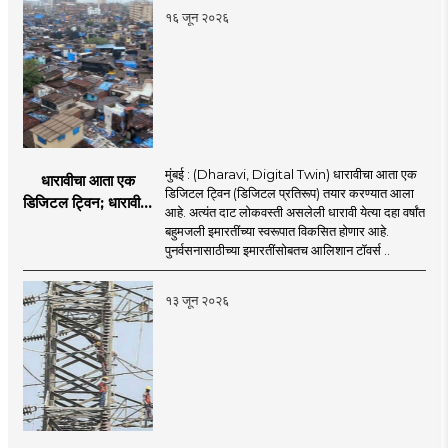
१६ जून २०२६
मुंबई : (Dharavi, Digital Twin) धारावीचा आता एक
धारावीचा आता एक
डिजिटल ट्विन (डिजिटल प्रतिरूप) तयार करण्यात आला
डिजिटल ट्विन; धारावीची
आहे. अत्यंत दाट लोकवस्ती असलेली धारावी येत्या दहा वर्षांत
सर्व माहिती या डिजिटल
बहुमजली इमारतींच्या स्वरूपात विकसित होणार आहे.
ट्विनमध्ये जतन
पुनर्वसनासाठीच्या इमारतींसोबतच आलिशान टॉवर्स ..
१३ जून २०२६