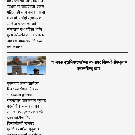
महाराष्ट्राच्या धोरणाप्रमाणे
'विधवा' या शब्दाऐवजी 'एकल
महिला' ही सन्मानजनक संज्ञा
वापरावी, असेही सुचवण्यात
आले आहे. जगाचा आणि
संसाराचा रथ महिला आणि
पुरुष बरोबरीने हाकत असतात.
यात एक चाक जरी निखळले,
तरी संसारर..
‘रायगड प्राधिकरणा’च्या कामावर शिवप्रेमींकडूनच
प्रश्नचिन्ह का?
नुकत्याच संपन्न झालेल्या
शिवराज्याभिषेक दिनाच्या
सोहळ्याला दुर्गराज
रायगडावर शिवप्रेमींना प्रचंड
गैरसोयींचा सामना करावा
लागला. त्यामुळे सरकारतर्फे
६०० कोटींचा निधी
दिल्यानंतरही ‘रायगड
प्राधिकरणा’च्या एकूणच
कामकाजावरही प्रश्नचिन्ह