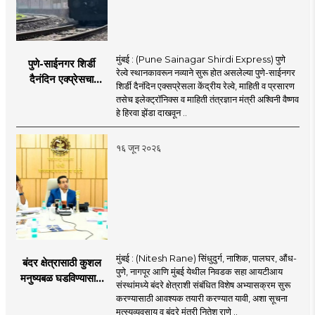
मुंबई : (Pune Sainagar Shirdi Express) पुणे
पुणे-साईनगर शिर्डी
रेल्वे स्थानकावरून नव्याने सुरू होत असलेल्या पुणे-साईनगर
दैनंदिन एक्प्रेसचा
शिर्डी दैनंदिन एक्सप्रेसला केंद्रीय रेल्वे, माहिती व प्रसारण
शुभारंभ; केंद्रीय मंत्री
तसेच इलेक्ट्रॉनिक्स व माहिती तंत्रज्ञान मंत्री अश्विनी वैष्णव
अश्विनी वैष्णव दाखवणार
हे हिरवा झेंडा दाखवून ..
हिरवा झेंडा
१६ जून २०२६
मुंबई : (Nitesh Rane) सिंधुदुर्ग, नाशिक, पालघर, औंध-
बंदर क्षेत्रासाठी कुशल
पुणे, नागपूर आणि मुंबई येथील निवडक सहा आयटीआय
मनुष्यबळ घडविण्यासाठी
संस्थांमध्ये बंदरे क्षेत्राशी संबंधित विशेष अभ्यासक्रम सुरू
वेगाने प्रयत्न; राज्यातील
करण्यासाठी आवश्यक तयारी करण्यात यावी, अशा सूचना
सहा आयटीआयमध्ये विशेष
मत्स्यव्यवसाय व बंदरे मंत्री नितेश राणे ..