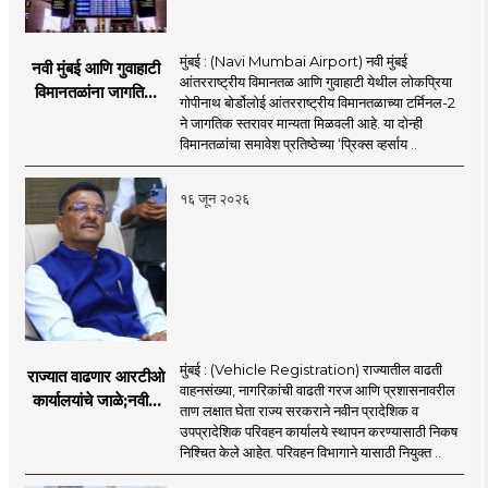
मुंबई : (Navi Mumbai Airport) नवी मुंबई
नवी मुंबई आणि गुवाहाटी
आंतरराष्ट्रीय विमानतळ आणि गुवाहाटी येथील लोकप्रिया
विमानतळांना जागतिक
गोपीनाथ बोर्डोलोई आंतरराष्ट्रीय विमानतळाच्या टर्मिनल-2
गौरव; प्रिक्स व्हर्साय
ने जागतिक स्तरावर मान्यता मिळवली आहे. या दोन्ही
२०२६च्या यादीत स्थान
विमानतळांचा समावेश प्रतिष्ठेच्या ‘प्रिक्स व्हर्साय ..
१६ जून २०२६
मुंबई : (Vehicle Registration) राज्यातील वाढती
राज्यात वाढणार आरटीओ
वाहनसंख्या, नागरिकांची वाढती गरज आणि प्रशासनावरील
कार्यालयांचे जाळे;नवीन
ताण लक्षात घेता राज्य सरकराने नवीन प्रादेशिक व
आरटीओ कार्यालयांसाठी
उपप्रादेशिक परिवहन कार्यालये स्थापन करण्यासाठी निकष
निकष निश्चित
निश्चित केले आहेत. परिवहन विभागाने यासाठी नियुक्त ..