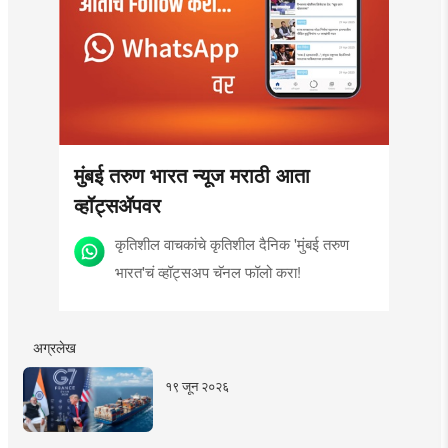
मुंबई तरुण भारत न्यूज मराठी आता
व्हॉट्सॲपवर
कृतिशील वाचकांचे कृतिशील दैनिक 'मुंबई तरुण
भारत'चं व्हॉट्सअप चॅनल फॉलो करा!
अग्रलेख
१९ जून २०२६