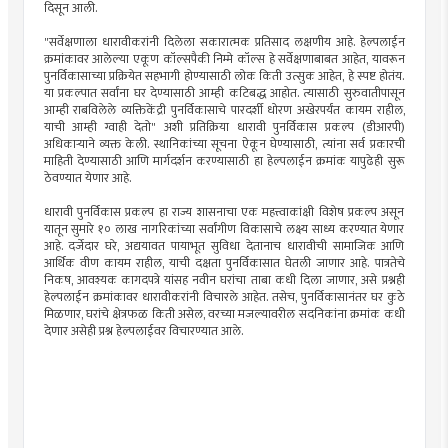
दिसून आली.
"सर्वेक्षणाला धारावीकरांनी दिलेला सकारात्मक प्रतिसाद लक्षणीय आहे. हेल्पलाईन
क्रमांकावर आलेल्या एकूण कॉल्सपैकी निम्मे कॉल्स हे सर्वेक्षणाबाबत आहेत, यावरून
पुनर्विकासाच्या प्रक्रियेत सहभागी होण्यासाठी लोक किती उत्सुक आहेत, हे स्पष्ट होतंय.
या प्रकल्पात सर्वांना घर देण्यासाठी आम्ही कटिबद्ध आहोत. त्यासाठी सुरुवातीपासून
आम्ही राबविलेले व्यक्तिकेंद्री पुनर्विकासाचे पारदर्शी धोरण अखेरपर्यंत कायम राहील,
याची आम्ही ग्वाही देतो" अशी प्रतिक्रिया धारावी पुनर्विकास प्रकल्प (डीआरपी)
अधिकाऱ्याने व्यक्त केली. स्थानिकांच्या सूचना ऐकून घेण्यासाठी, त्यांना सर्व प्रकारची
माहिती देण्यासाठी आणि मार्गदर्शन करण्यासाठी हा हेल्पलाईन क्रमांक यापुढेही सुरू
ठेवण्यात येणार आहे.
धारावी पुनर्विकास प्रकल्प हा राज्य शासनाचा एक महत्त्वाकांक्षी विशेष प्रकल्प असून
यातून सुमारे १० लाख नागरिकांच्या सर्वांगीण विकासाचे लक्ष्य साध्य करण्यात येणार
आहे. दर्जेदार घरे, अद्ययावत पायाभूत सुविधा देतानाच धारावीची सामाजिक आणि
आर्थिक वीण कायम राहील, याची दक्षता पुनर्विकासात घेतली जाणार आहे. पात्रतेचे
निकष, आवश्यक कागदपत्रे यांसह नवीन घरांचा ताबा कधी दिला जाणार, असे प्रश्नही
हेल्पलाईन क्रमांकावर धारावीकरांनी विचारले आहेत. तसेच, पुनर्विकासानंतर घर कुठे
मिळणार, घरांचे क्षेत्रफळ किती असेल, वरच्या मजल्यावरील सदनिकांना क्रमांक कधी
देणार असेही प्रश्न हेल्पलाईवर विचारण्यात आले.