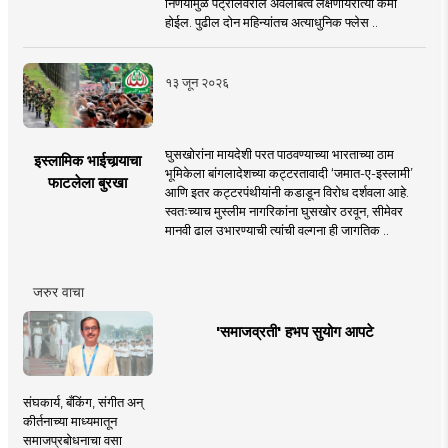
निर्णयामुळे पेट्रोलवरील अवलंबित्व लक्षणीयरीत्या कमी
होईल. पुढील दोन महिन्यांतच अत्याधुनिक फ्लेस ..
१३ जून २०२६
घुसखोरांना मायदेशी परत पाठवण्याच्या भारताच्या ठाम
इस्लामिक भाईचार्‍याचा
भूमिकेला बांगलादेशच्या कट्टरतावादी ‘जमात-ए-इस्लामी’
फाटलेला बुरखा
आणि इतर कट्टरपंथीयांनी कडाडून विरोध दर्शवला आहे.
स्वतःच्याच मुस्लीम नागरिकांना घुसखोर ठरवून, सीमेवर
मानवी ढाल उभारण्याची त्यांची वल्गना ही जागतिक ..
जरुर वाचा
'समाजव्रती' हभप सुयोग आपटे
संघकार्य, बँकिंग, संगीत अन्
कीर्तनाच्या माध्यमातून
समाजप्रबोधनाचा वसा