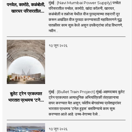
मुंबई : (Navi Mumbai Power Supply) पनवेल
पनवेल, कामोठे, कळंबोली,
परिसरातील पनवेल, कामोठे, खांदा कॉलनी, खारघर,
खारघर परिसरातील
कळंबोली व तळोजा येथील वीज पुरवठ्याच्या तक्रारी दूर
नागरिकांना दिलासा; नवी
करून अखंडित वीज पुरवठा करण्यासाठी महावितरणने युद्ध
मुंबईत वीज पुरवठ्यासाठी
पातळीवर काम सुरू केले असून उपकेंद्रांचा लोड विभागणे,
महावितरणची तातडीची
नवीन ..
उपाययोजना
१३ जून २०२६
मुंबई : (Bullet Train Project) मुंबई-अहमदाबाद बुलेट
बुलेट ट्रेन प्रकल्पात
ट्रेन प्रकल्पात अत्याधुनिक अभियांत्रिकी तंत्रज्ञानाचा
भारतात प्रथमच ‘टनेल
वापर करण्यात येत असून, पर्वतीय बोगद्यांच्या प्रवेशद्वारांवर
हूड्स’ तंत्रज्ञान;
भारतात प्रथमच ‘टनेल हूड्स’ बसविण्याचे काम सुरू
बोगद्यांतील दाबलहरी आणि
करण्यात आले आहे. उच्च-वेगाच्या रेल्वे ..
आवाजावर
नियंत्रण;प्रवास अधिक
१३ जून २०२६