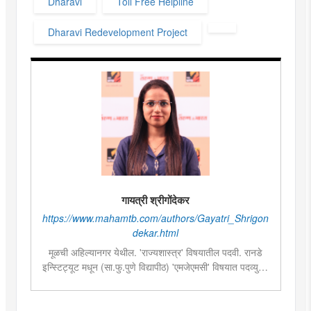
Dharavi
Toll Free Helpline
Dharavi Redevelopment Project
गायत्री श्रीगोंदेकर
https://www.mahamtb.com/authors/Gayatri_Shrigon
dekar.html
मूळची अहिल्यानगर येथील. 'राज्यशास्त्र' विषयातील पदवी. रानडे
इन्स्टिट्यूट मधून (सा.फु.पुणे विद्यापीठ) 'एमजेएमसी' विषयात पदव्युत्तर
शिक्षण. २०१९मध्ये मुंबई तरुण भारतमध्ये 'मंत्रालय प्रतिनिधी' या
पदावर रुजू. सद्यस्थितीत 'इन्फ्रास्ट्रक्चर आणि डेव्हलपमेंट' विशेष
प्रतिनिधी म्हणून कार्यरत. राज्यातील पायाभूत सुविधांविषयी फिल्ड