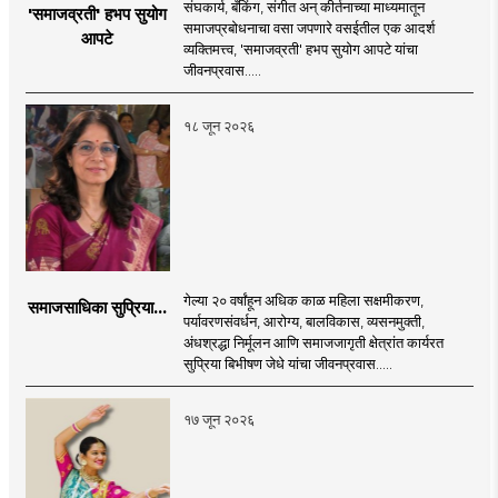
संघकार्य, बँकिंग, संगीत अन् कीर्तनाच्या माध्यमातून
'समाजव्रती' हभप सुयोग
समाजप्रबोधनाचा वसा जपणारे वसईतील एक आदर्श
आपटे
व्यक्तिमत्त्व, 'समाजव्रती' हभप सुयोग आपटे यांचा
जीवनप्रवास.....
१८ जून २०२६
गेल्या २० वर्षांहून अधिक काळ महिला सक्षमीकरण,
समाजसाधिका सुप्रिया...
पर्यावरणसंवर्धन, आरोग्य, बालविकास, व्यसनमुक्ती,
अंधश्रद्धा निर्मूलन आणि समाजजागृती क्षेत्रांत कार्यरत
सुप्रिया बिभीषण जेधे यांचा जीवनप्रवास.....
१७ जून २०२६