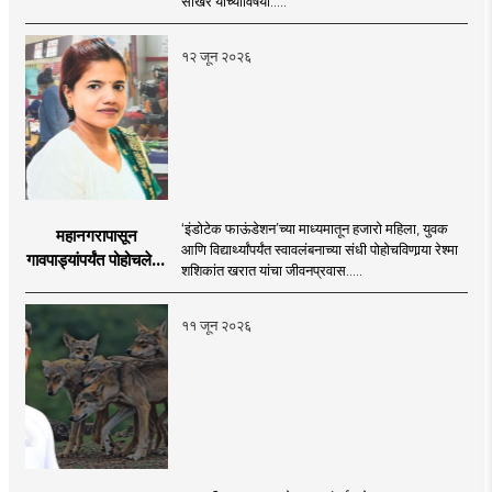
साखरे यांच्याविषयी.....
१२ जून २०२६
‘इंडोटेक फाऊंडेशन’च्या माध्यमातून हजारो महिला, युवक
महानगरापासून
आणि विद्यार्थ्यांपर्यंत स्वावलंबनाच्या संधी पोहोचविणार्‍या रेश्मा
गावपाड्यांपर्यंत पोहोचलेली
शशिकांत खरात यांचा जीवनप्रवास.....
वाट
११ जून २०२६