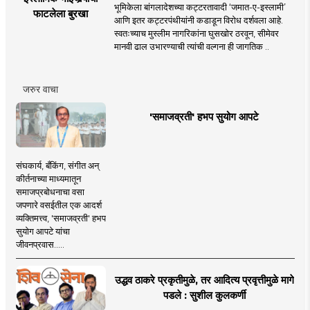
भूमिकेला बांगलादेशच्या कट्टरतावादी ‘जमात-ए-इस्लामी’
फाटलेला बुरखा
आणि इतर कट्टरपंथीयांनी कडाडून विरोध दर्शवला आहे.
स्वतःच्याच मुस्लीम नागरिकांना घुसखोर ठरवून, सीमेवर
मानवी ढाल उभारण्याची त्यांची वल्गना ही जागतिक ..
जरुर वाचा
'समाजव्रती' हभप सुयोग आपटे
संघकार्य, बँकिंग, संगीत अन्
कीर्तनाच्या माध्यमातून
समाजप्रबोधनाचा वसा
जपणारे वसईतील एक आदर्श
व्यक्तिमत्त्व, 'समाजव्रती' हभप
सुयोग आपटे यांचा
जीवनप्रवास.....
उद्धव ठाकरे प्रकृतीमुळे, तर आदित्य प्रवृत्तीमुळे मागे
पडले : सुशील कुलकर्णी