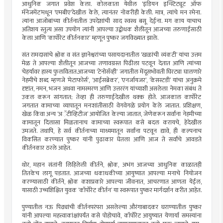
आधुनिक जगात प्रवेश केला. कोलकाता येथील ‘इंडियन इन्स्टिट्यूट ऑफ
मॅनेजमेंट’मधून ‘एमबीए’देखील केले, त्यानंतर नोकरीही केली. मात्र, त्यांचे मन रमेना.
त्यांना आजोबांच्या कीर्तनातील उपदेशांची साद स्वस्थ बसू देईना. मग काय याचाच
अतिशय स्तुत्य असा उपयोग त्यांनी आपल्या उद्बोधक शैलीतून आजच्या तरुणाईसाठी
केला आणि ‘कार्पोरेट कीर्तनकार’ म्हणून पुष्कर जगविख्यात झाले.
संत रामदासांचे श्लोक व संत ज्ञानेश्वरांच्या पसायदानातील ‘खळांची व्यंकटी’ यांचा उत्तम
मेळ ते आपल्या शैलीतून आजच्या तणावग्रस्त पिढीला पटवून देतात आणि त्यांच्या
चेहर्यावर हास्य फुलवितात.आजच्या ‘टेनोसॅव्ही’ जगातील मेंदूसभोवती घिरट्या घालणारे
नेहमीचे शब्द म्हणजे ‘मेटाफोर्स’, ‘आईसब्रेकर’, ‘एनर्जायजर’, ‘केसस्टडी’ यांचा अनुक्रमे
दृष्टांत, नमन, भजन अथवा नामस्मरण आणि उत्तररंग यांच्याशी असलेला नेमका संबंध ते
उकल करून सांगतात; तेव्हा ही तरुणाईदेखील थक्क होते. आजकाल कार्पोरेट
जगतात कामाच्या व्यापातून मनःशांतीसाठी वेगवेगळे प्रयोग केले जातात. प्रशिक्षण,
खेळ किंवा अन्य ‘अॅटीव्हिटीज’ आयोजित केल्या जातात, जेणेकरून सर्वांना नेहमीच्या
कामातून दिलासा मिळतानाच कामाच्या स्वरूपात कसे बदल करायचे, हेदेखील
उमजते. तथापि, हे सर्व कीर्तनाच्या माध्यमातून सर्वांना पटवून द्यावे, ही कल्पनाच
विकसित करण्यात पुष्कर यांनी पुढाकार घेतला आणि आज ते सर्वांचे आवडते
कीर्तनकार ठरले आहेत.
थोर, महान संतांनी लिहिलेली कीर्तने, श्लोक, अभंग आजच्या आधुनिक काळातही
तितकेच लागू पडतात. आजच्या धकाधकीच्या आयुष्यात आपल्या मनाचे नियोजन
करण्यासाठी कीर्तने, श्लोक कशाप्रकारे आपल्या जीवनात, आचरणात आणता येईल,
यासाठी उच्चशिक्षित युवक ‘कॉर्पोरेट कीर्तन’ या स्वरूपात पुष्कर मार्गदर्शन करीत आहेत.
पुण्यातील नऊ पिढ्यांची कीर्तनपरंपरा असलेल्या औरंगाबादकर घराण्यातील पुष्कर
यांनी आपल्या महत्त्वाकांक्षांपर्यंत कसे पोहोचावे, कॉर्पोरेट आयुष्यात येणार्या समस्यांना