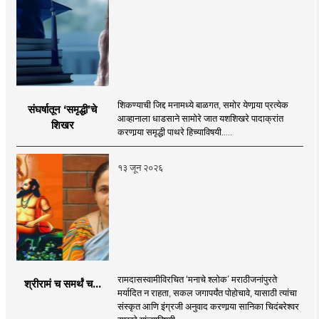
शिकण्याची जिद्द मनामध्ये बाळगत, समोर येणार्‍या प्रत्येक
संघर्षातून ‘समृद्धी’चे
आव्हानाला धाडसाने सामोरे जात यशशिखरे पादाक्रांत
शिखर
करणार्‍या समृद्धी पाथरे हिच्याविषयी.....
१३ जून २०२६
रामदासस्वामीविरचित ‘मनाचे श्लोक’ मराठीजनांपुरते
श्रीरामं च समर्थं च...
मर्यादित न राहता, सकल जगापर्यंत पोहोचावे, यासाठी त्यांचा
संस्कृत आणि इंग्रजी अनुवाद करणार्‍या सानिका चिदंबरेश्वर