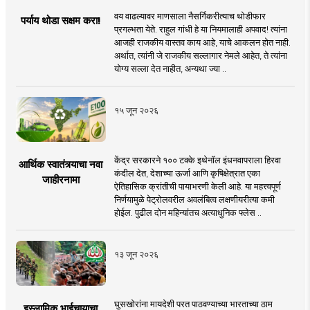
वय वाढल्यावर माणसाला नैसर्गिकरीत्याच थोडीफार
पर्याय थोडा सक्षम करा!
प्रगल्भता येते. राहुल गांधी हे या नियमालाही अपवाद! त्यांना
आजही राजकीय वास्तव काय आहे, याचे आकलन होत नाही.
अर्थात, त्यांनी जे राजकीय सल्लागार नेमले आहेत, ते त्यांना
योग्य सल्ला देत नाहीत, अन्यथा ज्या ..
१५ जून २०२६
केंद्र सरकारने १०० टक्के इथेनॉल इंधनवापराला हिरवा
आर्थिक स्वातंत्र्याचा नवा
कंदील देत, देशाच्या ऊर्जा आणि कृषिक्षेत्रात एका
जाहीरनामा
ऐतिहासिक क्रांतीची पायाभरणी केली आहे. या महत्त्वपूर्ण
निर्णयामुळे पेट्रोलवरील अवलंबित्व लक्षणीयरीत्या कमी
होईल. पुढील दोन महिन्यांतच अत्याधुनिक फ्लेस ..
१३ जून २०२६
घुसखोरांना मायदेशी परत पाठवण्याच्या भारताच्या ठाम
इस्लामिक भाईचार्‍याचा