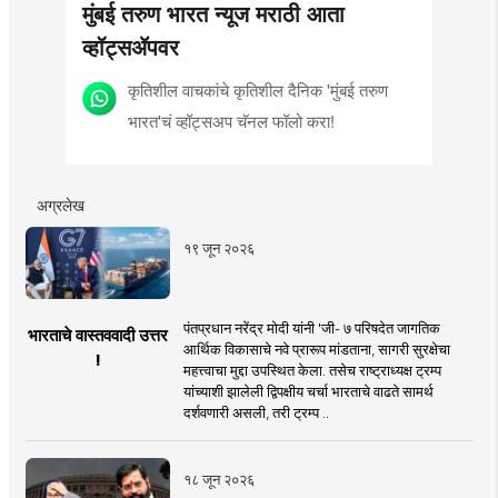
मुंबई तरुण भारत न्यूज मराठी आता
व्हॉट्सॲपवर
कृतिशील वाचकांचे कृतिशील दैनिक 'मुंबई तरुण
भारत'चं व्हॉट्सअप चॅनल फॉलो करा!
अग्रलेख
१९ जून २०२६
पंतप्रधान नरेंद्र मोदी यांनी 'जी- ७ परिषदेत जागतिक
भारताचे वास्तववादी उत्तर
आर्थिक विकासाचे नवे प्रारूप मांडताना, सागरी सुरक्षेचा
!
महत्त्वाचा मुद्दा उपस्थित केला. तसेच राष्ट्राध्यक्ष ट्रम्प
यांच्याशी झालेली द्विपक्षीय चर्चा भारताचे वाढते सामर्थ
दर्शवणारी असली, तरी ट्रम्प ..
१८ जून २०२६