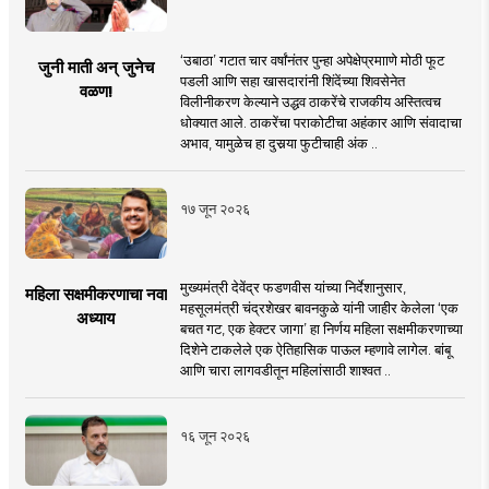
‘उबाठा’ गटात चार वर्षांनंतर पुन्हा अपेक्षेप्रमााणे मोठी फूट
जुनी माती अन् जुनेच
पडली आणि सहा खासदारांनी शिंदेंच्या शिवसेनेत
वळण!
विलीनीकरण केल्याने उद्धव ठाकरेंचे राजकीय अस्तित्वच
धोक्यात आले. ठाकरेंचा पराकोटीचा अहंकार आणि संवादाचा
अभाव, यामुळेच हा दुसर्‍या फुटीचाही अंक ..
१७ जून २०२६
मुख्यमंत्री देवेंद्र फडणवीस यांच्या निर्देशानुसार,
महिला सक्षमीकरणाचा नवा
महसूलमंत्री चंद्रशेखर बावनकुळे यांनी जाहीर केलेला ‘एक
अध्याय
बचत गट, एक हेक्टर जागा’ हा निर्णय महिला सक्षमीकरणाच्या
दिशेने टाकलेले एक ऐतिहासिक पाऊल म्हणावे लागेल. बांबू
आणि चारा लागवडीतून महिलांसाठी शाश्वत ..
१६ जून २०२६