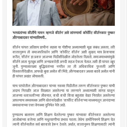
‘भगवंतांच्या कीर्तीचे गायन म्हणजे कीर्तन’ असे सांगणार्या कॉर्पोर्रेट कीर्तनकार पुष्कर
औरंगाबादकर यांच्याविषयी...
कीर्तन परंपरा अतिशय प्राचीन! सहसा या गोष्टीचा अध्यात्माशी मूळ संबंध असला, तरी
कालानुरूप तो समाजपरिवर्तन आणि ‘कॉर्पोरेट कीर्तन’ अशी सुखद मात्र प्रेरकयात्रा
करीत, ‘कीर्तन’ हा प्रकार आजच्या पिढीशीदेखील जोडलेला दिसतो. समाजमाध्यमांमुळे
कीर्तने आता युट्यूब आणि अन्यप्रकारेही अगदी सहज ऐकता येतात. तशी ही परंपरा खूप
जुनी. पुण्यासारख्या बुद्धिवंतांच्या नगरीत तर ती अधिकाधिक फुलली आणि
विस्तारलीदेखील. आफळे बुवा असोत की भिडे, औरंगाबादकर अथवा बडवे असोत यांनी
ही परंपरा अखंड जोपासली.
याच परंपरेतील औरंगाबादकर यांच्या नवव्या पिढीतील तरुण कीर्तनकार पुष्कर यांची
अदाच निराळी! आज विख्यात असलेल्या या तरुणाने अध्यात्माशी सांगड घालून
आजच्या धकाधकीच्या जीवनात, कधी कधी किंवा बहुतांश वेळा निराशेत असलेल्या
आपल्याच समवयस्क आणि थोरांनादेखील ‘कार्पोरेट कीर्तना’च्या माध्यमातून आनंदाच्या
समाधानाच्या एका वेगळ्या दुनियेत नेले आहे.
पुण्यातच बालपण आणि शिक्षण घेतलेल्या पुष्कर यांच्यावर कीर्तनकार असलेल्या
आजोबांच्या कलेचा आणि मधुरवाणीचा प्रभाव पडला. तेथेच हार्मोनियमचे शिक्षण घेत
त्यांनी कीर्तनातील सर्व बारकावे हेरून ठेवले. अर्थात, कालानुरूप शिक्षणासाठी त्यांनी