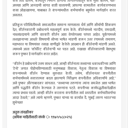
कसे तोंड द्यायचे, कामातून निर्माण होणार्या ताणतणावातून कसे मुक्त व्हायचे, यश-
अपयश आणि आनंदाची सांगड कशी घालायची, आपल्या कामातील कार्यकारणभाव
कसा ओळखायचा, याबाबत ते कंपन्यांमधील कर्मचार्यांना बहुमोल मार्गदर्शन करत
असतात.
प्रतिकूल परिस्थितीमध्ये समाजातील सामान्य माणसाला धैर्य आणि शौर्याची शिकवण
देत, कीर्तनकारांनी प्रबोधनाचे महत्त्वपूर्ण काम केले. कीर्तनामध्ये नारदीय, रामदासी,
नाथसंप्रदायाचे आणि वारकरी कीर्तन अशा वेगवेगळ्या परंपरा आहेत. पूर्वरंगामध्ये
तत्त्वज्ञानाच्या आधारे विषयाची सोप्या भाषेत मांडणी करून उत्तर रंगामध्ये रामायण,
महाभारत या विषयांवर रसाळ वाणीद्वारे केलेले आख्यान ही कीर्तनाची मांडणी असते.
त्यामध्ये आता ‘कॉर्पोरेट कीर्तना’ची भर पडत आहे. एखाद्या कीर्तनकाराची वेशभूषा
करून पुष्कर हे मार्गदर्शन करत आहेत.
"कीर्तन हे प्रबोधनाचे उत्तम साधन आहे. आम्ही कीर्तनाला सध्याच्या धकाधकीच्या आणि
‘टेनो’ जगात पोहोचविण्यासाठी मनुष्यबळ विकास, नेतृत्व विकास या विषयांवर
कंपन्यांमध्ये कीर्तन देण्यास सुरुवात केली. तसेच, कीर्तनानंतर कंपनीतील
कर्मचार्यांमध्ये सकारात्मक बदल झाल्याचे निरीक्षण कंपनीतील अधिकार्यांचे आहे,”
असे पुष्कर औरंगाबादकर सांगतात. "सध्याच्या तरुणांना त्यांना समजेल अशा भाषेत
आणि पद्धतीने कीर्तन केल्यास ते तरुणांना पटते. कंपनीच्या कार्यपद्धतीवरदेखील
त्याचा प्रभाव पडतो. आम्ही कीर्तन करताना कंपनीतील सर्व स्तरातील कर्मचारीवर्गाचा
आदर ठेवतो,” असे त्यांचे म्हणणे. पुष्कर यांच्या या कार्यास दै. ‘मुंबई तरुण भारत’च्या
शुभेच्छा!
अतुल तांदळीकर
(अधिक माहितीसाठी संपर्क ः ९९७५५८८०२५)