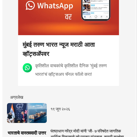
मुंबई तरुण भारत न्यूज मराठी आता
व्हॉट्सॲपवर
कृतिशील वाचकांचे कृतिशील दैनिक 'मुंबई तरुण
भारत'चं व्हॉट्सअप चॅनल फॉलो करा!
अग्रलेख
१९ जून २०२६
पंतप्रधान नरेंद्र मोदी यांनी 'जी- ७ परिषदेत जागतिक
भारताचे वास्तववादी उत्तर
आर्थिक विकासाचे नवे प्रारूप मांडताना, सागरी सुरक्षेचा