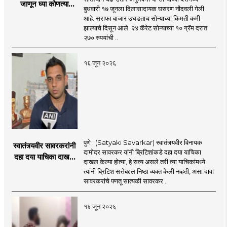
जाणून घ्या कोणत्या
बुधवारी १७ जूनला दिलासादायक घसरण नोंदवली गेली
शहरात काय दर?
आहे. सराफा बाजार उघडताच सोन्याच्या किमती कमी
झाल्याचे दिसून आले. २४ कॅरेट सोन्याच्या १० ग्रॅम दरात
२७० रुपयांची ..
१६ जून २०२६
पुणे : (Satyaki Savarkar) स्वातंत्र्यवीर विनायक
स्वातंत्र्यवीर सावरकरांनी
दामोदर सावरकर यांनी ब्रिटिशांकडे दहा दया याचिका
दहा दया याचिका दाखल
दाखल केल्या होत्या, हे सत्य असले तरी त्या याचिकांमध्ये
केल्या, मात्र
त्यांनी ब्रिटिश सत्तेबद्दल निष्ठा व्यक्त केली नव्हती, असा दावा
ब्रिटिशांप्रति कधीही
सावरकरांचे पणतू सात्यकी सावरकर ..
निष्ठा व्यक्त केली नाही’!
पणतू सात्यकी सावरकर
१६ जून २०२६
यांनी न्यायालयात सादर
केला दावा