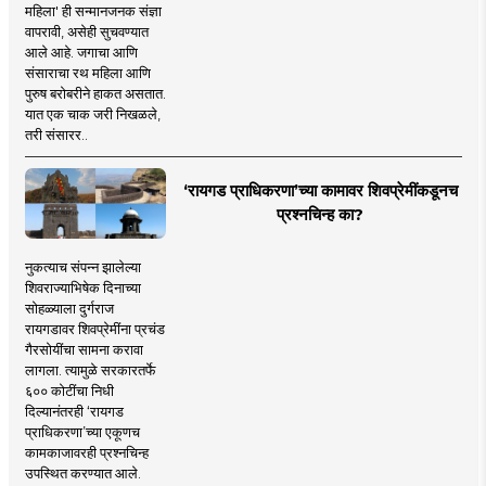
महिला' ही सन्मानजनक संज्ञा
वापरावी, असेही सुचवण्यात
आले आहे. जगाचा आणि
संसाराचा रथ महिला आणि
पुरुष बरोबरीने हाकत असतात.
यात एक चाक जरी निखळले,
तरी संसारर..
‘रायगड प्राधिकरणा’च्या कामावर शिवप्रेमींकडूनच
प्रश्नचिन्ह का?
नुकत्याच संपन्न झालेल्या
शिवराज्याभिषेक दिनाच्या
सोहळ्याला दुर्गराज
रायगडावर शिवप्रेमींना प्रचंड
गैरसोयींचा सामना करावा
लागला. त्यामुळे सरकारतर्फे
६०० कोटींचा निधी
दिल्यानंतरही ‘रायगड
प्राधिकरणा’च्या एकूणच
कामकाजावरही प्रश्नचिन्ह
उपस्थित करण्यात आले.