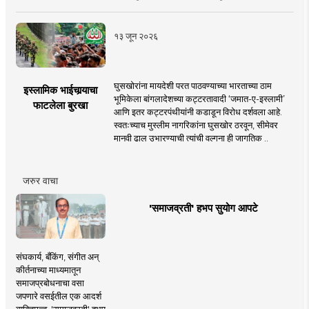
१३ जून २०२६
घुसखोरांना मायदेशी परत पाठवण्याच्या भारताच्या ठाम
इस्लामिक भाईचार्‍याचा
भूमिकेला बांगलादेशच्या कट्टरतावादी ‘जमात-ए-इस्लामी’
फाटलेला बुरखा
आणि इतर कट्टरपंथीयांनी कडाडून विरोध दर्शवला आहे.
स्वतःच्याच मुस्लीम नागरिकांना घुसखोर ठरवून, सीमेवर
मानवी ढाल उभारण्याची त्यांची वल्गना ही जागतिक ..
जरुर वाचा
'समाजव्रती' हभप सुयोग आपटे
संघकार्य, बँकिंग, संगीत अन्
कीर्तनाच्या माध्यमातून
समाजप्रबोधनाचा वसा
जपणारे वसईतील एक आदर्श
व्यक्तिमत्त्व, 'समाजव्रती' हभप