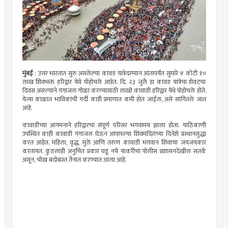
मुंबई
: उत्तर भारतात सुरु असलेल्या कावड यात्रेदरम्यान आतापर्यंत सुमारे ४ कोटी १०
लाख शिवभक्तं हरिद्वार येथे पोहोचले आहेत. दि. २३ जुलै हा कावड यात्रेचा शेवटचा
दिवस असल्याने गंगाजल गोळा करण्यासाठी लाखो कावाडी हरिद्वार येथे पोहोचले होते.
येत्या काळात भाविकांची गर्दी काही प्रमाणात कमी होत जाईल, असे सांगितले जात
आहे.
कावाडींच्या आगमनाने हरिद्वारचा संपूर्ण परिसर भगवामय झाला होता. याठिकाणी
उपस्थित काही कावाडी गंगाजल घेऊन आपापल्या शिवमंदिरांच्या दिनेशे प्रस्थानसुद्धा
करत आहेत. महिला, वृद्ध, मुले आणि तरुण कावाडी भगवान शिवाचा जयजयकार
करतायत. कुठलाही अनुचित प्रकार घडू नये याकरीचा पोलीस प्रशासनदेखील सतर्क
असून, चोख बंदोबस्त तैनात करण्यात आला आहे.