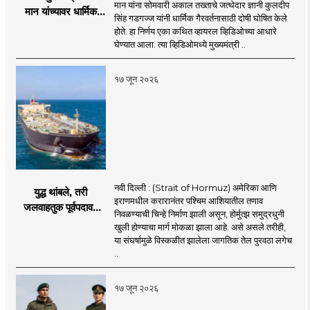
मान यांना सोमवारी अकाल तख्ताचे जत्थेदार ज्ञानी कुलदीप
मान यांच्यावर धार्मिक
सिंह गडगज्ज यांनी धार्मिक गैरवर्तनासाठी दोषी घोषित केले
गैरवर्तनाचा ठपका!;अकाल
होते. हा निर्णय एका कथित व्हायरल व्हिडिओच्या आधारे
तख्ताच्या निर्णयाने मोठी
घेण्यात आला. त्या व्हिडिओमध्ये मुख्यमंत्री ..
खळबळ
१७ जून २०२६
नवी दिल्ली : (Strait of Hormuz) अमेरिका आणि
युद्ध थांबले, तरी
इराणमधील करारानंतर पश्चिम आशियातील तणाव
जलवाहतुक पूर्वपदावर
निवळण्याची चिन्हे निर्माण झाली असून, होर्मुत्झ समुद्रधुनी
येण्यास होणार विलंब;
खुली होण्याचा मार्ग मोकळा झाला आहे. असे असले तरीही,
अडकलेल्या जहाजांना
या संघर्षामुळे विस्कळीत झालेला जागतिक तेल पुरवठा लगेच
कराराच्या शाश्वततेची
..
चिंता.
१७ जून २०२६