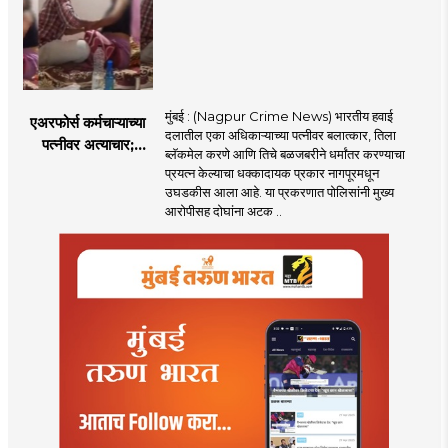
मुंबई : (Nagpur Crime News) भारतीय हवाई
एअरफोर्स कर्मचाऱ्याच्या
दलातील एका अधिकाऱ्याच्या पत्नीवर बलात्कार, तिला
पत्नीवर अत्याचार;
ब्लॅकमेल करणे आणि तिचे बळजबरीने धर्मांतर करण्याचा
नागपुरातील प्रकरणाने
प्रयत्न केल्याचा धक्कादायक प्रकार नागपूरमधून
उडवली खळबळ!
उघडकीस आला आहे. या प्रकरणात पोलिसांनी मुख्य
आरोपीसह दोघांना अटक ..