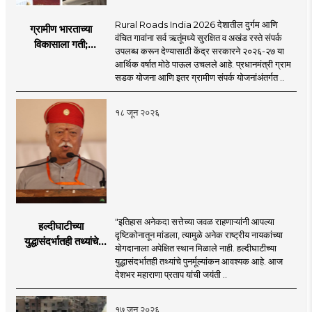
Rural Roads India 2026 देशातील दुर्गम आणि
ग्रामीण भारताच्या
वंचित गावांना सर्व ऋतूंमध्ये सुरक्षित व अखंड रस्ते संपर्क
विकासाला गती;
उपलब्ध करून देण्यासाठी केंद्र सरकारने २०२६-२७ या
२०२६-२७ मध्ये २६
आर्थिक वर्षात मोठे पाऊल उचलले आहे. प्रधानमंत्री ग्राम
हजार किमी नव्या रस्त्यांचे
सडक योजना आणि इतर ग्रामीण संपर्क योजनांअंतर्गत ..
लक्ष्य!
१८ जून २०२६
"इतिहास अनेकदा सत्तेच्या जवळ राहणाऱ्यांनी आपल्या
हल्दीघाटीच्या
दृष्टिकोनातून मांडला, त्यामुळे अनेक राष्ट्रीय नायकांच्या
युद्धासंदर्भातही तथ्यांचे
योगदानाला अपेक्षित स्थान मिळाले नाही. हल्दीघाटीच्या
पुनर्मूल्यांकन आवश्यक! :
युद्धासंदर्भातही तथ्यांचे पुनर्मूल्यांकन आवश्यक आहे. आज
सरसंघचालक डॉ.
देशभर महाराणा प्रताप यांची जयंती ..
मोहनजी भागवत
१७ जून २०२६