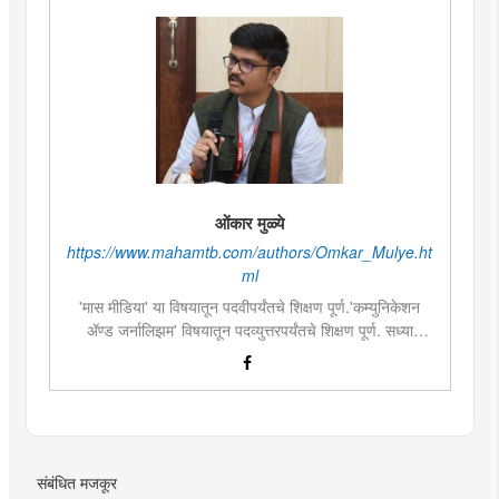
ओंकार मुळ्ये
https://www.mahamtb.com/authors/Omkar_Mulye.ht
ml
'मास मीडिया' या विषयातून पदवीपर्यंतचे शिक्षण पूर्ण.'कम्युनिकेशन
ॲण्ड जर्नालिझम' विषयातून पदव्युत्तरपर्यंतचे शिक्षण पूर्ण. सध्या
दै.'मुंबई तरुण भारत'मध्ये वेब उपसंपादक म्हणून कार्यरत. लिखाण,
संगीत, वाचन, फोटोग्राफी, इ.ची आवड.लिवोग्राफी भाषाशैलीत विशेष
प्रावीण्य.बालपणापासून रा.स्व.संघाचा स्वयंसेवक
संबंधित मजकूर