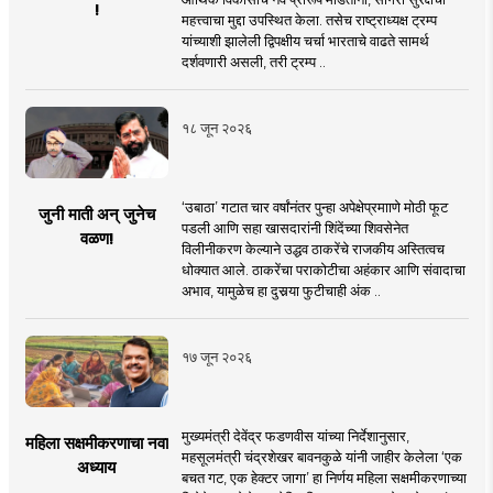
!
महत्त्वाचा मुद्दा उपस्थित केला. तसेच राष्ट्राध्यक्ष ट्रम्प
यांच्याशी झालेली द्विपक्षीय चर्चा भारताचे वाढते सामर्थ
दर्शवणारी असली, तरी ट्रम्प ..
१८ जून २०२६
‘उबाठा’ गटात चार वर्षांनंतर पुन्हा अपेक्षेप्रमााणे मोठी फूट
जुनी माती अन् जुनेच
पडली आणि सहा खासदारांनी शिंदेंच्या शिवसेनेत
वळण!
विलीनीकरण केल्याने उद्धव ठाकरेंचे राजकीय अस्तित्वच
धोक्यात आले. ठाकरेंचा पराकोटीचा अहंकार आणि संवादाचा
अभाव, यामुळेच हा दुसर्‍या फुटीचाही अंक ..
१७ जून २०२६
मुख्यमंत्री देवेंद्र फडणवीस यांच्या निर्देशानुसार,
महिला सक्षमीकरणाचा नवा
महसूलमंत्री चंद्रशेखर बावनकुळे यांनी जाहीर केलेला ‘एक
अध्याय
बचत गट, एक हेक्टर जागा’ हा निर्णय महिला सक्षमीकरणाच्या