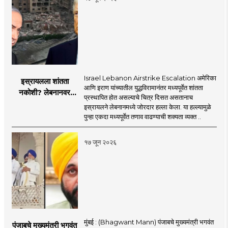
Israel Lebanon Airstrike Escalation अमेरिका
इस्रायलला शांतता
आणि इराण यांच्यातील युद्धविरामानंतर मध्यपूर्वेत शांतता
नकोशी? लेबनानवर
प्रस्थापित होत असल्याचे चित्र दिसत असतानाच
इस्रायलचा जोरदार
इस्रायलने लेबनानमध्ये जोरदार हल्ला केला. या हल्ल्यामुळे
हल्ला; चार जणांचा मृत्यू,
पुन्हा एकदा मध्यपूर्वेत तणाव वाढण्याची शक्यता व्यक्त ..
इराण-अमेरिकेत आरोप-
प्रत्यारोप
१७ जून २०२६
मुंबई : (Bhagwant Mann) पंजाबचे मुख्यमंत्री भगवंत
पंजाबचे मुख्यमंत्री भगवंत