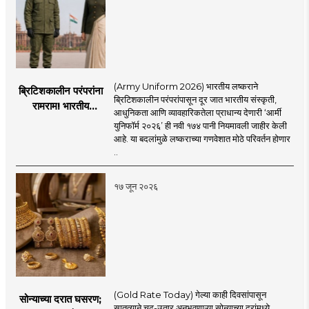
(Army Uniform 2026) भारतीय लष्कराने
ब्रिटिशकालीन परंपरांना
ब्रिटिशकालीन परंपरांपासून दूर जात भारतीय संस्कृती,
रामराम! भारतीय
आधुनिकता आणि व्यावहारिकतेला प्राधान्य देणारी ‘आर्मी
लष्कराची नवी ‘आर्मी
युनिफॉर्म २०२६’ ही नवी १७४ पानी नियमावली जाहीर केली
युनिफॉर्म २०२६’
आहे. या बदलांमुळे लष्कराच्या गणवेशात मोठे परिवर्तन होणार
नियमावली लागू
..
१७ जून २०२६
(Gold Rate Today) गेल्या काही दिवसांपासून
सोन्याच्या दरात घसरण;
सातत्याने चढ-उतार अनुभवणाऱ्या सोन्याच्या दरांमध्ये