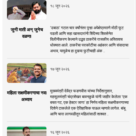
१८ जून २०२६
‘उबाठा’ गटात चार वर्षांनंतर पुन्हा अपेक्षेप्रमााणे मोठी फूट
जुनी माती अन् जुनेच
पडली आणि सहा खासदारांनी शिंदेंच्या शिवसेनेत
वळण!
विलीनीकरण केल्याने उद्धव ठाकरेंचे राजकीय अस्तित्वच
धोक्यात आले. ठाकरेंचा पराकोटीचा अहंकार आणि संवादाचा
अभाव, यामुळेच हा दुसर्‍या फुटीचाही अंक ..
१७ जून २०२६
मुख्यमंत्री देवेंद्र फडणवीस यांच्या निर्देशानुसार,
महिला सक्षमीकरणाचा नवा
महसूलमंत्री चंद्रशेखर बावनकुळे यांनी जाहीर केलेला ‘एक
अध्याय
बचत गट, एक हेक्टर जागा’ हा निर्णय महिला सक्षमीकरणाच्या
दिशेने टाकलेले एक ऐतिहासिक पाऊल म्हणावे लागेल. बांबू
आणि चारा लागवडीतून महिलांसाठी शाश्वत ..
१६ जून २०२६