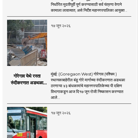
पूर्ण करा - आयुक्त
निर्धारित मुदतीपूर्वी पूर्ण करण्यासाठी सर्व यंत्रणा वेगाने
अश्विनी भिडे यांचे निर्देश
कामाला लावाव्यात, असे निर्देश महानगरपालिका आयुक्त ..
१७ जून २०२६
मुंबई: (Goregaon West) गोरेगाव (पश्चिम )
गोरेगाव येथे रस्ता
स्थानकाबाहेरील बंडू गोरे मार्गाच्या रुंदीकरणात अडथळा
रुंदीकरणात अडथळा
ठरणाऱ्या ४३ बांधकामांचे महानगरपालिकेच्या पी दक्षिण
ठरणाऱ्या ४३ बांधकामांचे
विभागाकडून आज दि१७ जून रोजी निष्कासन करण्यात
निष्कासन
आले...
१७ जून २०२६