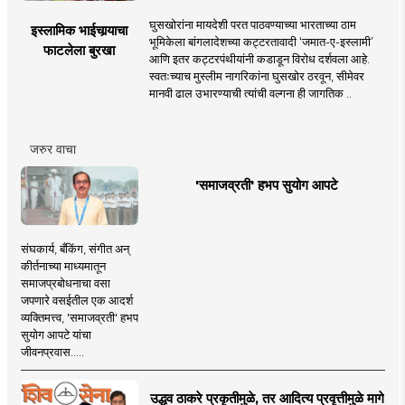
घुसखोरांना मायदेशी परत पाठवण्याच्या भारताच्या ठाम
इस्लामिक भाईचार्‍याचा
भूमिकेला बांगलादेशच्या कट्टरतावादी ‘जमात-ए-इस्लामी’
फाटलेला बुरखा
आणि इतर कट्टरपंथीयांनी कडाडून विरोध दर्शवला आहे.
स्वतःच्याच मुस्लीम नागरिकांना घुसखोर ठरवून, सीमेवर
मानवी ढाल उभारण्याची त्यांची वल्गना ही जागतिक ..
जरुर वाचा
'समाजव्रती' हभप सुयोग आपटे
संघकार्य, बँकिंग, संगीत अन्
कीर्तनाच्या माध्यमातून
समाजप्रबोधनाचा वसा
जपणारे वसईतील एक आदर्श
व्यक्तिमत्त्व, 'समाजव्रती' हभप
सुयोग आपटे यांचा
जीवनप्रवास.....
उद्धव ठाकरे प्रकृतीमुळे, तर आदित्य प्रवृत्तीमुळे मागे