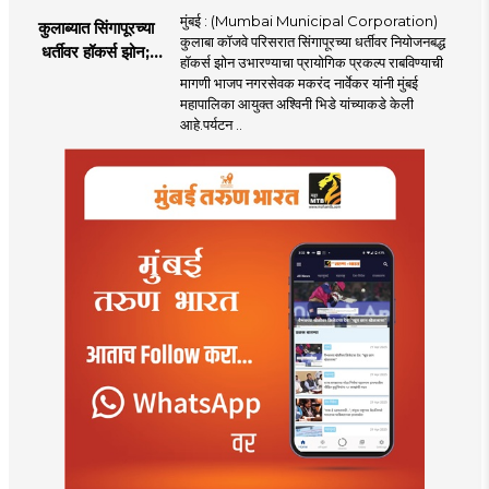
मुंबई : (Mumbai Municipal Corporation)
कुलाब्यात सिंगापूरच्या
कुलाबा कॉजवे परिसरात सिंगापूरच्या धर्तीवर नियोजनबद्ध
धर्तीवर हॉकर्स झोन;
हॉकर्स झोन उभारण्याचा प्रायोगिक प्रकल्प राबविण्याची
पर्यटन आणि
मागणी भाजप नगरसेवक मकरंद नार्वेकर यांनी मुंबई
महसूलवाढीच्या दृष्टीने
महापालिका आयुक्त अश्विनी भिडे यांच्याकडे केली
मकरंद नार्वेकर यांचे
आहे.पर्यटन ..
आयुक्तांना पत्र