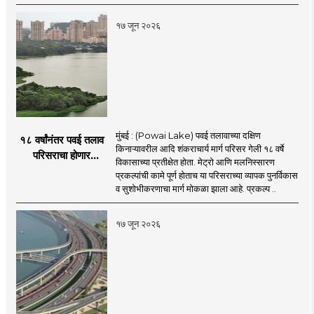
शिंदे
१७ जून २०२६
मुंबई : (Powai Lake) पवई तलावाच्या दक्षिण
१८ वर्षांनंतर पवई तलाव
किनाऱ्यावरील आदि शंकराचार्य मार्ग परिसर गेली १८ वर्षे
परिसराचा होणार
विकासाच्या प्रतीक्षेत होता. मेट्रो आणि मलनिस्सारण
कायापालट; मेट्रोचे काम
प्रकल्पांची कामे पूर्ण होताच या परिसराच्या व्यापक पुनर्विकास
पूर्ण होताच पुनर्विकासाला
व सुशोभीकरणाचा मार्ग मोकळा झाला आहे. प्रकल्प ..
सुरुवात;
१७ जून २०२६