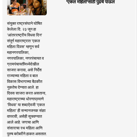
'एकल महिलां'साठी पुढचे पाऊल
संयुक्त राष्ट्रसंघाने घोषित
केलेला दि. २३ जून हा
'आंतरराष्ट्रीय विधवा दिन'
संपूर्ण महाराष्ट्रात 'एकल
महिला दिवस' म्हणून सर्व
महानगरपालिका,
नगरपालिका, नगरपंचायत व
ग्रामपंचायतींमध्येदेखील
साजरा करावा, असे निर्देश
राज्याच्या महिला व बाल
विकास विभागाच्या बैठकीत
नुकतेच देण्यात आले. हा
दिवस साजरा करत असताना,
महाराष्ट्राच्या धोरणाप्रमाणे
'विधवा' या शब्दाऐवजी 'एकल
महिला' ही सन्मानजनक संज्ञा
वापरावी, असेही सुचवण्यात
आले आहे. जगाचा आणि
संसाराचा रथ महिला आणि
पुरुष बरोबरीने हाकत असतात.