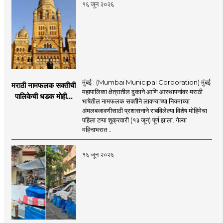
१६ जून २०२६
मुंबई : (Mumbai Municipal Corporation) मुंबई
मराठी नामफलक सक्तीची
महापालिका क्षेत्रातील दुकाने आणि आस्थापनांवर मराठी
पालिकेची धडक मोहीम;
भाषेतील नामफलक सक्तीने लावण्याच्या नियमाच्या
१,१२४ दुकानदारांवर
अंमलबजावणीसाठी प्रशासनाने राबविलेल्या विशेष मोहिमेचा
कारवाई
पहिला टप्पा शुक्रवारी (१३ जून) पूर्ण झाला. गेल्या
महिनाभरात ..
१६ जून २०२६