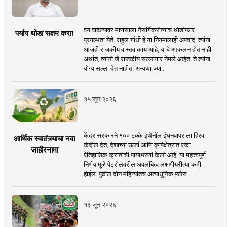
वय वाढल्यावर माणसाला नैसर्गिकरीत्याच थोडीफार
पर्याय थोडा सक्षम करा!
प्रगल्भता येते. राहुल गांधी हे या नियमालाही अपवाद! त्यांना
आजही राजकीय वास्तव काय आहे, याचे आकलन होत नाही.
अर्थात, त्यांनी जे राजकीय सल्लागार नेमले आहेत, ते त्यांना
योग्य सल्ला देत नाहीत, अन्यथा ज्या ..
१५ जून २०२६
केंद्र सरकारने १०० टक्के इथेनॉल इंधनवापराला हिरवा
आर्थिक स्वातंत्र्याचा नवा
कंदील देत, देशाच्या ऊर्जा आणि कृषिक्षेत्रात एका
जाहीरनामा
ऐतिहासिक क्रांतीची पायाभरणी केली आहे. या महत्त्वपूर्ण
निर्णयामुळे पेट्रोलवरील अवलंबित्व लक्षणीयरीत्या कमी
होईल. पुढील दोन महिन्यांतच अत्याधुनिक फ्लेस ..
१३ जून २०२६