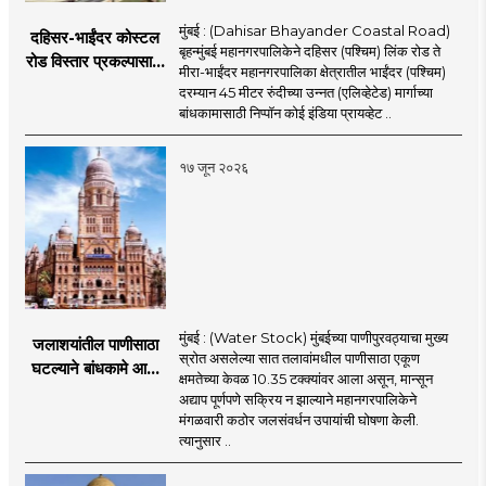
मुंबई : (Dahisar Bhayander Coastal Road)
दहिसर-भाईंदर कोस्टल
बृहन्मुंबई महानगरपालिकेने दहिसर (पश्चिम) लिंक रोड ते
रोड विस्तार प्रकल्पासाठी
मीरा-भाईंदर महानगरपालिका क्षेत्रातील भाईंदर (पश्चिम)
52.50 कोटी रुपयांच्या
दरम्यान 45 मीटर रुंदीच्या उन्नत (एलिव्हेटेड) मार्गाच्या
पीएमसी प्रस्तावाला
बांधकामासाठी निप्पॉन कोई इंडिया प्रायव्हेट ..
मंजुरीची प्रतीक्षा
१७ जून २०२६
मुंबई : (Water Stock) मुंबईच्या पाणीपुरवठ्याचा मुख्य
जलाशयांतील पाणीसाठा
स्रोत असलेल्या सात तलावांमधील पाणीसाठा एकूण
घटल्याने बांधकामे आणि
क्षमतेच्या केवळ 10.35 टक्क्यांवर आला असून, मान्सून
जलतरण तलावांना
अद्याप पूर्णपणे सक्रिय न झाल्याने महानगरपालिकेने
पाणीपुरवठा बंद;
मंगळवारी कठोर जलसंवर्धन उपायांची घोषणा केली.
व्यावसायिक वापरावरही
त्यानुसार ..
निर्बंध