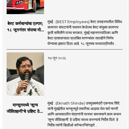
मुंबई : (BEST Employees) बेस्ट उपक्रमातील विविध
बेस्ट कर्मचाऱ्यांचा एल्गार;
कामगार संघटनांनी स्थापन केलेल्या बेस्ट संयुक्त कामगार
१८ जूननंतर संपाचा मोठा
कृती समितीने राज्य सरकार, मुंबई महानगरपालिका आणि
इशारा
बेस्ट प्रशासनाला प्रलंबित मागण्यांवर तातडीने निर्णय
घेण्याचा इशारा दिला आहे. १८ जूनच्या मध्यरात्रीपर्यंत ..
१७ जून २०२६
मुंबई : (Eknath Shinde) उपमुख्यमंत्री एकनाथ शिंदे
मान्सूनमध्ये ‘शून्य
यांनी मुंबईतील मान्सूनपूर्व तयारीचा आढावा घेत सर्व नागरी
जीवितहानी’चे उद्दिष्ट ठेवून
आणि आपत्कालीन यंत्रणांनी परस्पर समन्वयाने काम करून
सर्व यंत्रणांनी काम करावे
‘शून्य जीवितहानी’ हे उद्दिष्ट साध्य करण्याचे निर्देश दिले. हे
: उपमुख्यमंत्री एकनाथ
निर्देश त्यांनी व्हिडीओ कॉन्फरन्सिंगद्वारे ..