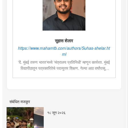
सुहास शेलार
https://www.mahamtb.com/authors/Suhas-shelar.ht
ml
'दै. मुंबई तरुण भारत'मध्ये 'मंत्रालय प्रतिनिधी' म्हणून कार्यरत. मुंबई
विद्यापीठातून पत्रकारितेचे पदव्युत्तर शिक्षण. गेल्या आठ वर्षांपासून
पत्रकारिता क्षेत्रात कार्यरत. महाराष्ट्राचे राजकारण आणि
त्यासंबंधीच्या वृत्तांकनामध्ये विशेष रस. २०१४, २०१९ आणि २०२४
सालच्या लोकसभा आणि विधानसभा निवडणुकांचे वार्तांकन. २०१८
साली राजस्थानमध्ये झालेल्या विधानसभा निवडणुकीच्या प्रत्यक्ष
वार्तांकनाचा अनुभव.
संबंधित मजकूर
१८ जून २०२६