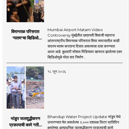
Mumbai Airport Matam Video
विमानतळ परिसरात
Controversy मुंबईतील छत्रपती शिवाजी महाराज
'मातम'चा व्हिडिओ
आंतरराष्ट्रीय विमानतळ परिसरात शिया समाजातील काही
व्हायरल; सुरक्षा व्यवस्थेवर
सदस्य मातम करताना दिसत असल्याचा दावा करण्यात
गंभीर प्रश्नचिन्ह
आला आहे. बुधवारी सोशल मिडियावर व्हायरल झालेल्या एका
व्हिडिओमुळे मोठा वाद निर्माण ..
१८ जून २०२६
Bhandup Water Project Update भांडुप येथे
भांडुप जलशुद्धीकरण
उभारण्यात येत असलेल्या २,००० दशलक्ष लिटर प्रतिदिन
प्रकल्पाची कामे गतीने
क्षमतेच्या अत्याधुनिक जलशुद्धीकरण प्रकल्पाची कामे