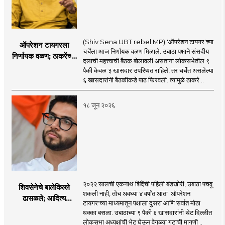
(Shiv Sena UBT rebel MP) 'ऑपरेशन टायगर'च्या
ऑपरेशन टायगरला
चर्चेला आज निर्णायक वळण मिळाले. उबाठा पक्षाने संसदीय
निर्णायक वळण; ठाकरेंच्या
दलाची महत्त्वाची बैठक बोलावली असताना लोकसभेतील ९
बैठकीला ६ खासदार
पैकी केवळ ३ खासदार उपस्थित राहिले, तर चर्चेत असलेल्या
गैरहजर, थेट शिंदे सेनेत
६ खासदारांनी बैठकीकडे पाठ फिरवली. त्यामुळे ठाकरे ..
विलीन होण्याचा प्रस्ताव?
१८ जून २०२६
२०२२ सालची एकनाथ शिंदेंची पहिली बंडखोरी, उबाठा पचवू
शिवसेनेचे बालेकिल्ले
शकली नाही, तोच अवघ्या ४ वर्षांत आता 'ऑपरेशन
ढासळले; आदित्य
टायगर'च्या माध्यमातून पक्षाला दुसरा आणि सर्वात मोठा
ठाकरेंच्या नेतृत्वावरच
धक्का बसला. उबाठाच्या ९ पैकी ६ खासदारांनी थेट दिल्लीत
प्रश्नचिन्ह? ठाकरे ब्रँड
लोकसभा अध्यक्षांची भेट घेऊन वेगळ्या गटाची मागणी ..