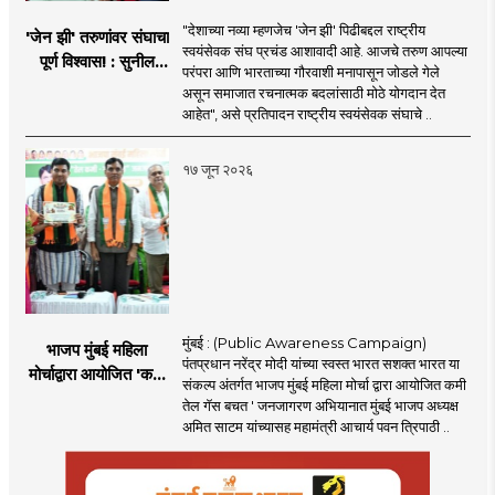
"देशाच्या नव्या म्हणजेच 'जेन झी' पिढीबद्दल राष्ट्रीय
'जेन झी' तरुणांवर संघाचा
स्वयंसेवक संघ प्रचंड आशावादी आहे. आजचे तरुण आपल्या
पूर्ण विश्वास! : सुनील
परंपरा आणि भारताच्या गौरवाशी मनापासून जोडले गेले
आंबेकर
असून समाजात रचनात्मक बदलांसाठी मोठे योगदान देत
आहेत", असे प्रतिपादन राष्ट्रीय स्वयंसेवक संघाचे ..
१७ जून २०२६
मुंबई : (Public Awareness Campaign)
भाजप मुंबई महिला
पंतप्रधान नरेंद्र मोदी यांच्या स्वस्त भारत सशक्त भारत या
मोर्चाद्वारा आयोजित 'कमी
संकल्प अंतर्गत भाजप मुंबई महिला मोर्चा द्वारा आयोजित कमी
तेल गॅस बचत ' उपक्रम
तेल गॅस बचत ' जनजागरण अभियानात मुंबई भाजप अध्यक्ष
अमित साटम यांच्यासह महामंत्री आचार्य पवन त्रिपाठी ..