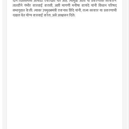
दोन दिवसांमध्ये आषाढी एकादशी येत आहे. त्यामुळे आता या प्रकरणावर सरकारने
तातडीने गंभीर कारवाई करावी, अशी मागणी मनीषा कायंदे यांनी विधान परिषद
सभागृहात केली. त्यावर उपमुख्यमंत्री एकनाथ शिंदे यांनी, राज्य सरकार या प्रकरणाची
दखल घेत योग्य कारवाई करेल, असे आश्वासन दिले.