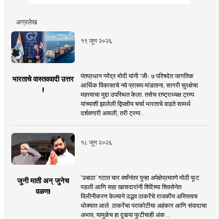
अग्रलेख
१९ जून २०२६
पंतप्रधान नरेंद्र मोदी यांनी 'जी- ७ परिषदेत जागतिक
भारताचे वास्तववादी उत्तर
आर्थिक विकासाचे नवे प्रारूप मांडताना, सागरी सुरक्षेचा
!
महत्त्वाचा मुद्दा उपस्थित केला. तसेच राष्ट्राध्यक्ष ट्रम्प
यांच्याशी झालेली द्विपक्षीय चर्चा भारताचे वाढते सामर्थ
दर्शवणारी असली, तरी ट्रम्प ..
१८ जून २०२६
‘उबाठा’ गटात चार वर्षांनंतर पुन्हा अपेक्षेप्रमााणे मोठी फूट
जुनी माती अन् जुनेच
पडली आणि सहा खासदारांनी शिंदेंच्या शिवसेनेत
वळण!
विलीनीकरण केल्याने उद्धव ठाकरेंचे राजकीय अस्तित्वच
धोक्यात आले. ठाकरेंचा पराकोटीचा अहंकार आणि संवादाचा
अभाव, यामुळेच हा दुसर्‍या फुटीचाही अंक ..