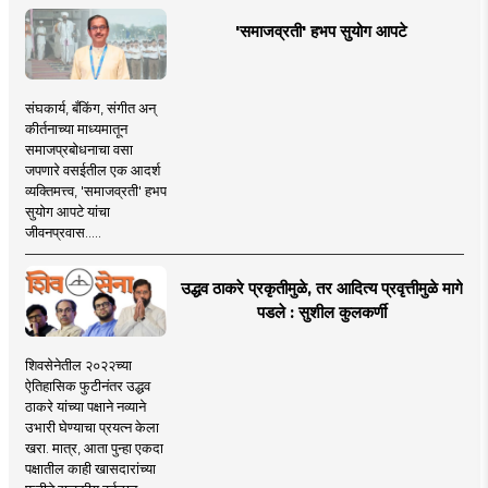
'समाजव्रती' हभप सुयोग आपटे
संघकार्य, बँकिंग, संगीत अन्
कीर्तनाच्या माध्यमातून
समाजप्रबोधनाचा वसा
जपणारे वसईतील एक आदर्श
व्यक्तिमत्त्व, 'समाजव्रती' हभप
सुयोग आपटे यांचा
जीवनप्रवास.....
उद्धव ठाकरे प्रकृतीमुळे, तर आदित्य प्रवृत्तीमुळे मागे
पडले : सुशील कुलकर्णी
शिवसेनेतील २०२२च्या
ऐतिहासिक फुटीनंतर उद्धव
ठाकरे यांच्या पक्षाने नव्याने
उभारी घेण्याचा प्रयत्न केला
खरा. मात्र, आता पुन्हा एकदा
पक्षातील काही खासदारांच्या