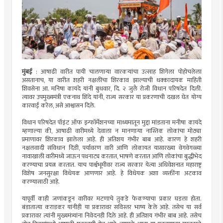
मुंबई
: आषाढी वारीत पायी चालणाऱ्या वारकऱ्यांचा उत्साह शिगेला पोहोचलेला
असतानाच, या वारीत शहरी नक्षलींचा शिरकाव झाल्याची धक्कादायक माहिती
शिवसेना आ. मनिषा कायंदे यांनी बुधवार, दि. २ जुलै रोजी विधान परिषदेत दिली.
त्यावर उपमुख्यमंत्री एकनाथ शिंदे यांनी, राज्य सरकार या प्रकरणाची दखल घेत योग्य
कारवाई करेल, असे आश्वासन दिले.
विधान परिषदेत पॉइंट ऑफ इन्फॉर्मेशनच्या माध्यमातून मुद्दा मांडताना मनीषा कायंदे
म्हणाल्या की, आषाढी वारीमध्ये देवाला न मानणाऱ्या नास्तिक लोकांचा मोठ्या
प्रमाणावर शिरकाव झालेला आहे. ही अतिशय गंभीर बाब आहे. कारण हे शहरी
नक्षलवादी संविधान दिंडी, पर्यावरण वारी आणि लोकायत यासारख्या वेगवेगळ्या
नावाखाली वारीमध्ये जाऊन पथनाट्य करतात, भाषणे करतात आणि लोकांचा बुद्धीभेद
करण्याचा प्रयत्न करतात. याच पार्श्वभूमीवर राज्य सरकार येत्या अधिवेशनात महाराष्ट्र
विशेष जनसुरक्षा विधेयक आणणार आहे. हे विधेयक अशा व्यक्तींना अटकाव
करण्यासाठी आहे.
यापूर्वी काही जणांकडून वारीवर मटणाचे तुकडे फेकण्याचा प्रकार घडला होता.
बंडातात्या कराडकर यांनीही या प्रकारावर सविस्तर भाष्य केले आहे. तसेच या सर्व
प्रकारावर त्यांनी मुख्यमंत्र्यांना निवेदनही दिले आहे. ही अतिशय गंभीर बाब आहे. तसेच