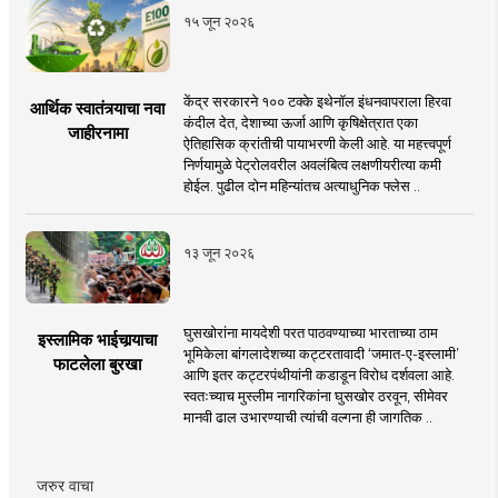
१५ जून २०२६
केंद्र सरकारने १०० टक्के इथेनॉल इंधनवापराला हिरवा
आर्थिक स्वातंत्र्याचा नवा
कंदील देत, देशाच्या ऊर्जा आणि कृषिक्षेत्रात एका
जाहीरनामा
ऐतिहासिक क्रांतीची पायाभरणी केली आहे. या महत्त्वपूर्ण
निर्णयामुळे पेट्रोलवरील अवलंबित्व लक्षणीयरीत्या कमी
होईल. पुढील दोन महिन्यांतच अत्याधुनिक फ्लेस ..
१३ जून २०२६
घुसखोरांना मायदेशी परत पाठवण्याच्या भारताच्या ठाम
इस्लामिक भाईचार्‍याचा
भूमिकेला बांगलादेशच्या कट्टरतावादी ‘जमात-ए-इस्लामी’
फाटलेला बुरखा
आणि इतर कट्टरपंथीयांनी कडाडून विरोध दर्शवला आहे.
स्वतःच्याच मुस्लीम नागरिकांना घुसखोर ठरवून, सीमेवर
मानवी ढाल उभारण्याची त्यांची वल्गना ही जागतिक ..
जरुर वाचा