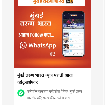
मुंबई तरुण भारत न्यूज मराठी आता
व्हॉट्सॲपवर
कृतिशील वाचकांचे कृतिशील दैनिक 'मुंबई तरुण
भारत'चं व्हॉट्सअप चॅनल फॉलो करा!