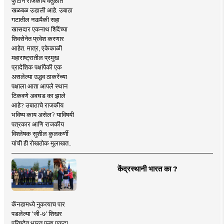
फुटीने राजकीय वर्तुळात
खळबळ उडाली आहे. उबाठा
गटातील नऊपैकी सहा
खासदार एकनाथ शिंदेंच्या
शिवसेनेत प्रवेश करणार
आहेत. मात्र, एकेकाळी
महाराष्ट्रातील प्रमुख
प्रादेशिक पक्षांपैकी एक
असलेल्या उद्धव ठाकरेंच्या
पक्षाला आता आपले स्थान
टिकवणे अवघड का झाले
आहे? उबाठाचे राजकीय
भविष्य काय असेल? याविषयी
पत्रकार आणि राजकीय
विश्लेषक सुशील कुलकर्णी
यांची ही रोखठोक मुलाखत..
केंद्रस्थानी भारत का ?
कॅनडामध्ये नुकत्याच पार
पडलेल्या 'जी-७' शिखर
परिषदेत भारत पुन्हा एकदा