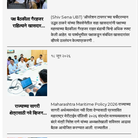
(Shiv Sena UBT) 'ऑपरेशन टायगर'च्या चर्चेदरम्यान
पक्ष बैठकीला गैरहजर
उद्धव ठाकरे यांच्या शिवसेनेतील सहा खासदारांनी पक्षाच्या
राहिल्याने खासदार
महत्त्वाच्या बैठकीला गैरहजर राहत बंडाची चिन्हे अधिक स्पष्ट
अपात्र ठरू शकतात का?
केली आहेत. या पार्श्वभूमीवर पक्षाकडून संबंधित खासदारांवर
व्हीप आणि कायदा नेमकं
व्हीपचे उल्लंघन केल्याप्रकरणी ..
काय सांगतो?
१८ जून २०२६
Maharashtra Maritime Policy 2026 राज्याच्या
राज्याच्या सागरी
सागरी अर्थव्यवस्थेला नवी दिशा देण्यासाठी प्रस्तावित
क्षेत्रासाठी नवे व्हिजन;
महाराष्ट्र मेरीटाईम पॉलिसी २०२६ संदर्भात मत्स्यव्यवसाय व
'महाराष्ट्र मेरीटाईम
बंदरे मंत्री नितेश राणे यांच्या अध्यक्षतेखाली सविस्तर आढावा
पॉलिसी २०२६'चा
बैठक आयोजित करण्यात आली. राज्यातील ..
प्रस्ताव