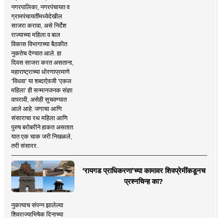
नगरपालिका, नगरपंचायत व
ग्रामपंचायतींमध्येदेखील
साजरा करावा, असे निर्देश
राज्याच्या महिला व बाल
विकास विभागाच्या बैठकीत
नुकतेच देण्यात आले. हा
दिवस साजरा करत असताना,
महाराष्ट्राच्या धोरणाप्रमाणे
'विधवा' या शब्दाऐवजी 'एकल
महिला' ही सन्मानजनक संज्ञा
वापरावी, असेही सुचवण्यात
आले आहे. जगाचा आणि
संसाराचा रथ महिला आणि
पुरुष बरोबरीने हाकत असतात.
यात एक चाक जरी निखळले,
तरी संसारर..
‘रायगड प्राधिकरणा’च्या कामावर शिवप्रेमींकडूनच
प्रश्नचिन्ह का?
नुकत्याच संपन्न झालेल्या
शिवराज्याभिषेक दिनाच्या