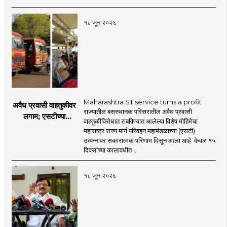
नेमका कुठे चुकला?
१८ जून २०२६
Maharashtra ST service turns a profit
अवैध प्रवासी वाहतुकीवर
राज्यातील बसस्थानक परिसरातील अवैध प्रवासी
लगाम; एसटीच्या
वाहतुकीविरोधात राबविण्यात आलेल्या विशेष मोहिमेचा
उत्पन्नात १५ दिवसांत
महाराष्ट्र राज्य मार्ग परिवहन महामंडळाच्या (एसटी)
४३.८३ कोटींची वाढ!
उत्पन्नावर सकारात्मक परिणाम दिसून आला आहे. केवळ १५
दिवसांच्या कालावधीत ..
१८ जून २०२६