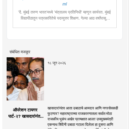
ml
'दै. मुंबई तरुण भारत'मध्ये 'मंत्रालय प्रतिनिधी' म्हणून कार्यरत. मुंबई
विद्यापीठातून पत्रकारितेचे पदव्युत्तर शिक्षण. गेल्या आठ वर्षांपासून
पत्रकारिता क्षेत्रात कार्यरत. महाराष्ट्राचे राजकारण आणि
त्यासंबंधीच्या वृत्तांकनामध्ये विशेष रस. २०१४, २०१९ आणि २०२४
सालच्या लोकसभा आणि विधानसभा निवडणुकांचे वार्तांकन. २०१८
साली राजस्थानमध्ये झालेल्या विधानसभा निवडणुकीच्या प्रत्यक्ष
वार्तांकनाचा अनुभव.
संबंधित मजकूर
१८ जून २०२६
खासदारांनंतर आता उबाठाचे आमदार आणि नगरसेवकही
ऑपरेशन टायगर
फुटणार? महाराष्ट्राच्या राजकारणातला सर्वात मोठा
पार्ट-२? खासदारांनंतर
राजकीय भूकंप अखेर प्रत्यक्षात आला! उपमुख्यमंत्री
आता आमदार आणि
एकनाथ शिंदेंनी उबाठा गटाला दिलेला हा दुसरा आणि
नगरसेवकही शिंदेंच्या