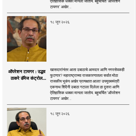
ऐतिहासिक धक्का मानला जातोय. बहुचर्चित ‘ऑपरेशन
वाटेवर?
टायगर’ अखेर ..
१८ जून २०२६
खासदारांनंतर आता उबाठाचे आमदार आणि नगरसेवकही
ऑपरेशन टायगर : उद्धव
फुटणार? महाराष्ट्राच्या राजकारणातला सर्वात मोठा
ठाकरे डॅमेज कंट्रोल
राजकीय भूकंप अखेर प्रत्यक्षात आला! उपमुख्यमंत्री
करण्यात सपशेल अपयशी!
एकनाथ शिंदेंनी उबाठा गटाला दिलेला हा दुसरा आणि
सहा खासदारांनंतर
ऐतिहासिक धक्का मानला जातोय. बहुचर्चित ‘ऑपरेशन
आमदारांसह नगरसेवकही
टायगर’ अखेर ..
शिंदेंकडे जाण्याच्या चर्चा
सुरू
१८ जून २०२६