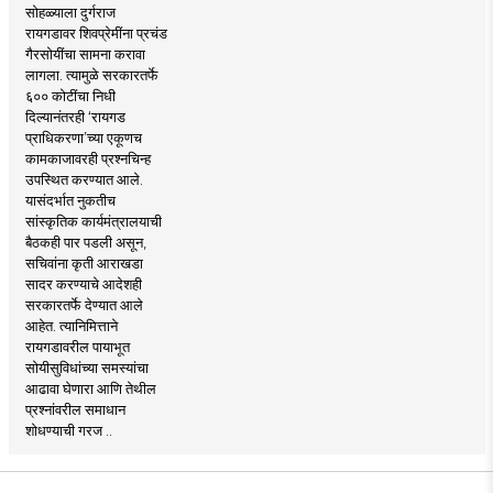
सोहळ्याला दुर्गराज
रायगडावर शिवप्रेमींना प्रचंड
गैरसोयींचा सामना करावा
लागला. त्यामुळे सरकारतर्फे
६०० कोटींचा निधी
दिल्यानंतरही ‘रायगड
प्राधिकरणा’च्या एकूणच
कामकाजावरही प्रश्नचिन्ह
उपस्थित करण्यात आले.
यासंदर्भात नुकतीच
सांस्कृतिक कार्यमंत्रालयाची
बैठकही पार पडली असून,
सचिवांना कृती आराखडा
सादर करण्याचे आदेशही
सरकारतर्फे देण्यात आले
आहेत. त्यानिमित्ताने
रायगडावरील पायाभूत
सोयीसुविधांच्या समस्यांचा
आढावा घेणारा आणि तेथील
प्रश्नांवरील समाधान
शोधण्याची गरज ..