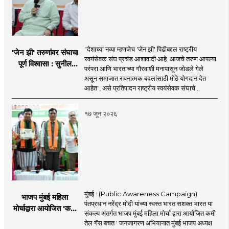
"देशाच्या नव्या म्हणजेच 'जेन झी' पिढीबद्दल राष्ट्रीय
'जेन झी' तरुणांवर संघाचा
स्वयंसेवक संघ प्रचंड आशावादी आहे. आजचे तरुण आपल्या
पूर्ण विश्वास! : सुनील
परंपरा आणि भारताच्या गौरवाशी मनापासून जोडले गेले
आंबेकर
असून समाजात रचनात्मक बदलांसाठी मोठे योगदान देत
आहेत", असे प्रतिपादन राष्ट्रीय स्वयंसेवक संघाचे ..
१७ जून २०२६
मुंबई : (Public Awareness Campaign)
भाजप मुंबई महिला
पंतप्रधान नरेंद्र मोदी यांच्या स्वस्त भारत सशक्त भारत या
मोर्चाद्वारा आयोजित 'कमी
संकल्प अंतर्गत भाजप मुंबई महिला मोर्चा द्वारा आयोजित कमी
तेल गॅस बचत ' उपक्रम
तेल गॅस बचत ' जनजागरण अभियानात मुंबई भाजप अध्यक्ष