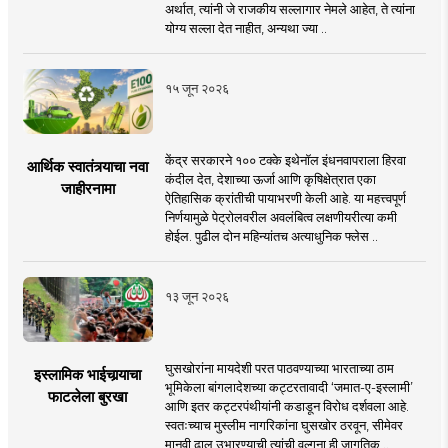
अर्थात, त्यांनी जे राजकीय सल्लागार नेमले आहेत, ते त्यांना
योग्य सल्ला देत नाहीत, अन्यथा ज्या ..
१५ जून २०२६
केंद्र सरकारने १०० टक्के इथेनॉल इंधनवापराला हिरवा
आर्थिक स्वातंत्र्याचा नवा
कंदील देत, देशाच्या ऊर्जा आणि कृषिक्षेत्रात एका
जाहीरनामा
ऐतिहासिक क्रांतीची पायाभरणी केली आहे. या महत्त्वपूर्ण
निर्णयामुळे पेट्रोलवरील अवलंबित्व लक्षणीयरीत्या कमी
होईल. पुढील दोन महिन्यांतच अत्याधुनिक फ्लेस ..
१३ जून २०२६
घुसखोरांना मायदेशी परत पाठवण्याच्या भारताच्या ठाम
इस्लामिक भाईचार्‍याचा
भूमिकेला बांगलादेशच्या कट्टरतावादी ‘जमात-ए-इस्लामी’
फाटलेला बुरखा
आणि इतर कट्टरपंथीयांनी कडाडून विरोध दर्शवला आहे.
स्वतःच्याच मुस्लीम नागरिकांना घुसखोर ठरवून, सीमेवर
मानवी ढाल उभारण्याची त्यांची वल्गना ही जागतिक ..