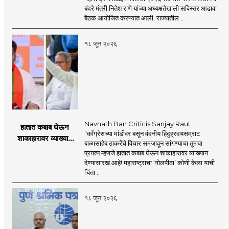
'महाराष्ट्र मेरीटाईम
बंदरे मंत्री नितेश राणे यांच्या अध्यक्षतेखाली सविस्तर आढावा
पॉलिसी २०२६'चा
बैठक आयोजित करण्यात आली. राज्यातील ..
प्रस्ताव
१८ जून २०२६
Navnath Ban Criticis Sanjay Raut
हातात कबाब घेऊन
"काँग्रेसच्या मांडीवर बसून वंदनीय हिंदुह्रदयसम्राट
शाकाहारावर व्याख्यान
बाळासाहेब ठाकरेंचे विचार समजावून सांगण्याचा तुमचा
देण्यासारखा राऊत यांचा
प्रयत्न म्हणजे हातात कबाब घेऊन शाकाहारावर व्याख्यान
प्रयत्न - नवनाथ बन
देण्यासारखं आहे! महाराष्ट्राचा ‘गोलपीठा’ कोणी केला याची
चिंता ..
१८ जून २०२६