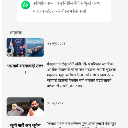
कृतिशील वाचकांचे कृतिशील दैनिक 'मुंबई तरुण
भारत'चं व्हॉट्सअप चॅनल फॉलो करा!
अग्रलेख
१९ जून २०२६
पंतप्रधान नरेंद्र मोदी यांनी 'जी- ७ परिषदेत जागतिक
भारताचे वास्तववादी उत्तर
आर्थिक विकासाचे नवे प्रारूप मांडताना, सागरी सुरक्षेचा
!
महत्त्वाचा मुद्दा उपस्थित केला. तसेच राष्ट्राध्यक्ष ट्रम्प
यांच्याशी झालेली द्विपक्षीय चर्चा भारताचे वाढते सामर्थ
दर्शवणारी असली, तरी ट्रम्प ..
१८ जून २०२६
‘उबाठा’ गटात चार वर्षांनंतर पुन्हा अपेक्षेप्रमााणे मोठी फूट
जुनी माती अन् जुनेच