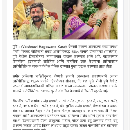
पुणे : (Vaishnavi Hagawane Case)
वैष्णवी हगवणे आत्महत्या प्रकरणांमध्ये
पिंपरी-चिंचवड पोलिसांनी अकरा आरोपींविरुद्ध १६७० पानांचे दोषारोपपत्र (चार्जशीट)
पुणे येथील शिवाजीनगर न्यायालयात दाखल करण्यात आले आहे. याप्रकरणात
वैष्णवीाचा हुंड्यासाठी शारीरिक आणि मानसिक छळ केल्याचा आरोपावरुन
आरोपींविरोधात बावधन येथील पोलिस ठाण्यात गुन्हा दाखल करण्यात आला होता.
समोर आलेल्या माहितीनुसार, वैष्णवी हगवणे आत्महत्या प्रकरणामध्ये अकरा
आरोपींविरुद्ध १६७० पानांचे दोषारोपपत्र सोमवार, दि. १४ जुलै रोजी पुणे येथील
प्रथमवर्ग न्यायदंडाधिकारी अलिशा बागल यांच्या न्यायालयात दाखल करण्यात आले.
यामध्ये आरोपींविरोधात भक्कम पुरावे संकलित केल्याचे पोलिसांनी म्हटले आहे.
वैष्णवीचा पती शशांक राजेंद्र हगवणे, सासरे राजेंद्र तुकाराम हगवणे, सासू लता राजेंद्र
हगवणे, नणंद करिष्मा राजेंद्र हगवणे, दीर सुशील राजेंद्र हगवणे, वैष्णवीच्या बाळाला
बेकायदा ताब्यात ठेवून नातेवाईकांना पिस्तूल दाखवून धमकावल्याप्रकरणी निलेश
चव्हाण आणि आत्महत्येच्या घटनेनंतर पसार झालेल्या राजेंद्र आणि सुशील हगवणेला
आश्रय दिल्याप्रकरणी प्रीतम वीरकुमार पाटील, मोहन ऊर्फ बंडू उत्तमराव भेगडे, बंडू
लक्ष्मण फाटक, अमोल विजय जाधव व राहुल दशरथ जाधव यांच्याविरोधात आरोपपत्र