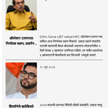
(Shiv Sena UBT rebel MP) 'ऑपरेशन टायगर'च्या
ऑपरेशन टायगरला
चर्चेला आज निर्णायक वळण मिळाले. उबाठा पक्षाने संसदीय
निर्णायक वळण; ठाकरेंच्या
दलाची महत्त्वाची बैठक बोलावली असताना लोकसभेतील ९
बैठकीला ६ खासदार
पैकी केवळ ३ खासदार उपस्थित राहिले, तर चर्चेत असलेल्या
गैरहजर, थेट शिंदे सेनेत
६ खासदारांनी बैठकीकडे पाठ फिरवली. त्यामुळे ठाकरे ..
विलीन होण्याचा प्रस्ताव?
१८ जून २०२६
२०२२ सालची एकनाथ शिंदेंची पहिली बंडखोरी, उबाठा पचवू
शिवसेनेचे बालेकिल्ले