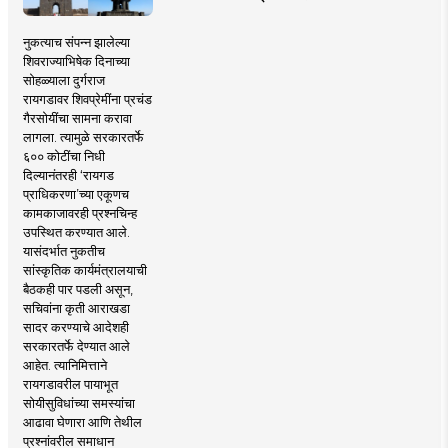
नुकत्याच संपन्न झालेल्या
शिवराज्याभिषेक दिनाच्या
सोहळ्याला दुर्गराज
रायगडावर शिवप्रेमींना प्रचंड
गैरसोयींचा सामना करावा
लागला. त्यामुळे सरकारतर्फे
६०० कोटींचा निधी
दिल्यानंतरही ‘रायगड
प्राधिकरणा’च्या एकूणच
कामकाजावरही प्रश्नचिन्ह
उपस्थित करण्यात आले.
यासंदर्भात नुकतीच
सांस्कृतिक कार्यमंत्रालयाची
बैठकही पार पडली असून,
सचिवांना कृती आराखडा
सादर करण्याचे आदेशही
सरकारतर्फे देण्यात आले
आहेत. त्यानिमित्ताने
रायगडावरील पायाभूत
सोयीसुविधांच्या समस्यांचा
आढावा घेणारा आणि तेथील
प्रश्नांवरील समाधान