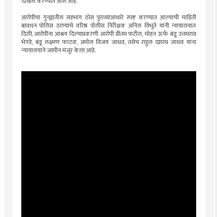
दाखल करण्यात आले आहे.
आरोपींचा गुन्ह्यातील सहभाग ठोस पुराव्यांआधारे स्पष्ट करण्यात आल्याची माहिती
बावधन पोलिस ठाण्याचे वरिष्ठ पोलीस निरीक्षक अनिल विभूते यांनी न्यायालयात
दिली. आरोपींना आश्रय दिल्याप्रकरणी आरोपी प्रीतम पाटील, मोहन ऊर्फ बंडू उत्तमराव
भेगडे, बंडू लक्ष्मण फाटक, अमोल विजय जाधव, तसेच राहुल दशरथ जाधव यांना
न्यायालयाने जामीन मंजूर केला आहे.