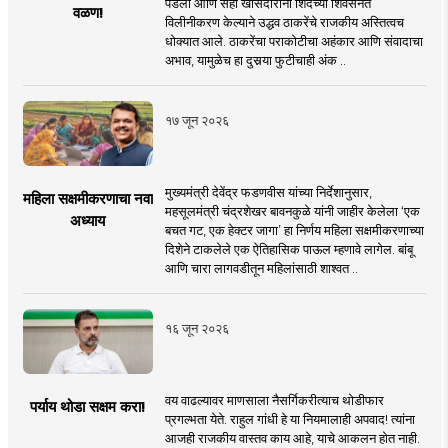
पडली आणि सहा खासदारांनी शिंदेंच्या शिवसेनेत
वळण!
विलीनीकरण केल्याने उद्धव ठाकरेंचे राजकीय अस्तित्वच
धोक्यात आले. ठाकरेंचा पराकोटीचा अहंकार आणि संवादाचा
अभाव, यामुळेच हा दुसर्‍या फुटीचाही अंक ..
१७ जून २०२६
मुख्यमंत्री देवेंद्र फडणवीस यांच्या निर्देशानुसार,
महिला सक्षमीकरणाचा नवा
महसूलमंत्री चंद्रशेखर बावनकुळे यांनी जाहीर केलेला ‘एक
अध्याय
बचत गट, एक हेक्टर जागा’ हा निर्णय महिला सक्षमीकरणाच्या
दिशेने टाकलेले एक ऐतिहासिक पाऊल म्हणावे लागेल. बांबू
आणि चारा लागवडीतून महिलांसाठी शाश्वत ..
१६ जून २०२६
वय वाढल्यावर माणसाला नैसर्गिकरीत्याच थोडीफार
पर्याय थोडा सक्षम करा!
प्रगल्भता येते. राहुल गांधी हे या नियमालाही अपवाद! त्यांना
आजही राजकीय वास्तव काय आहे, याचे आकलन होत नाही.