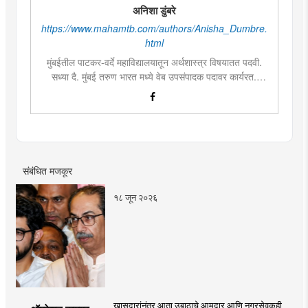
अनिशा डुंबरे
https://www.mahamtb.com/authors/Anisha_Dumbre.
html
मुंबईतील पाटकर-वर्दे महाविद्यालयातून अर्थशास्त्र विषयातत पदवी.
सध्या दै. मुंबई तरुण भारत मध्ये वेब उपसंपादक पदावर कार्यरत.
लिखाण, वाचन आणि निवेदनाची विशेष आवड. मराठी साहित्य,
इतिहास, राजकारण, आणि मनोरंजन विषयांत रस. महाविद्यालयीन
काळात वक्तृत्व, कथाकथन, काव्यवाचन स्पर्धांमध्ये सहभाग आणि
पारितोषिके.\
संबंधित मजकूर
१८ जून २०२६
खासदारांनंतर आता उबाठाचे आमदार आणि नगरसेवकही