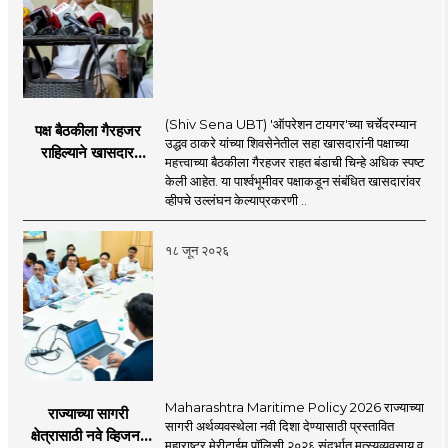
(Shiv Sena UBT) 'ऑपरेशन टायगर'च्या चर्चेदरम्यान
पक्ष बैठकीला गैरहजर
उद्धव ठाकरे यांच्या शिवसेनेतील सहा खासदारांनी पक्षाच्या
राहिल्याने खासदार
महत्त्वाच्या बैठकीला गैरहजर राहत बंडाची चिन्हे अधिक स्पष्ट
अपात्र ठरू शकतात का?
केली आहेत. या पार्श्वभूमीवर पक्षाकडून संबंधित खासदारांवर
व्हीप आणि कायदा नेमकं
व्हीपचे उल्लंघन केल्याप्रकरणी ..
काय सांगतो?
१८ जून २०२६
Maharashtra Maritime Policy 2026 राज्याच्या
राज्याच्या सागरी
सागरी अर्थव्यवस्थेला नवी दिशा देण्यासाठी प्रस्तावित
क्षेत्रासाठी नवे व्हिजन;
महाराष्ट्र मेरीटाईम पॉलिसी २०२६ संदर्भात मत्स्यव्यवसाय व