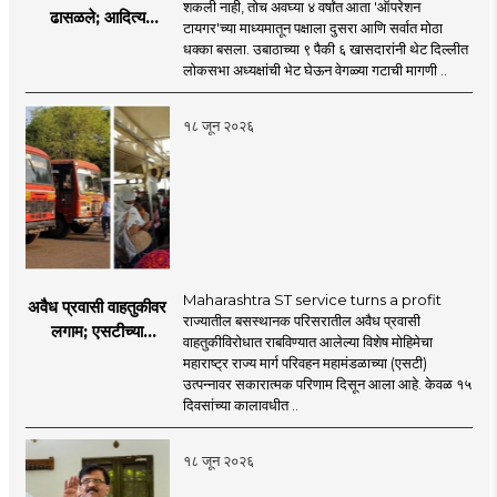
शकली नाही, तोच अवघ्या ४ वर्षांत आता 'ऑपरेशन
ढासळले; आदित्य
टायगर'च्या माध्यमातून पक्षाला दुसरा आणि सर्वात मोठा
ठाकरेंच्या नेतृत्वावरच
धक्का बसला. उबाठाच्या ९ पैकी ६ खासदारांनी थेट दिल्लीत
प्रश्नचिन्ह? ठाकरे ब्रँड
लोकसभा अध्यक्षांची भेट घेऊन वेगळ्या गटाची मागणी ..
नेमका कुठे चुकला?
१८ जून २०२६
Maharashtra ST service turns a profit
अवैध प्रवासी वाहतुकीवर
राज्यातील बसस्थानक परिसरातील अवैध प्रवासी
लगाम; एसटीच्या
वाहतुकीविरोधात राबविण्यात आलेल्या विशेष मोहिमेचा
उत्पन्नात १५ दिवसांत
महाराष्ट्र राज्य मार्ग परिवहन महामंडळाच्या (एसटी)
४३.८३ कोटींची वाढ!
उत्पन्नावर सकारात्मक परिणाम दिसून आला आहे. केवळ १५
दिवसांच्या कालावधीत ..
१८ जून २०२६