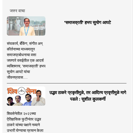
जरुर वाचा
'समाजव्रती' हभप सुयोग आपटे
संघकार्य, बँकिंग, संगीत अन्
कीर्तनाच्या माध्यमातून
समाजप्रबोधनाचा वसा
जपणारे वसईतील एक आदर्श
व्यक्तिमत्त्व, 'समाजव्रती' हभप
सुयोग आपटे यांचा
जीवनप्रवास.....
उद्धव ठाकरे प्रकृतीमुळे, तर आदित्य प्रवृत्तीमुळे मागे
पडले : सुशील कुलकर्णी
शिवसेनेतील २०२२च्या
ऐतिहासिक फुटीनंतर उद्धव
ठाकरे यांच्या पक्षाने नव्याने
उभारी घेण्याचा प्रयत्न केला