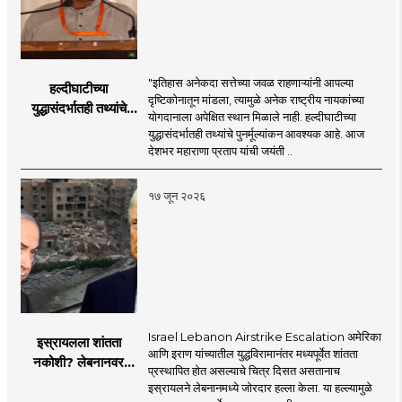
"इतिहास अनेकदा सत्तेच्या जवळ राहणाऱ्यांनी आपल्या
हल्दीघाटीच्या
दृष्टिकोनातून मांडला, त्यामुळे अनेक राष्ट्रीय नायकांच्या
युद्धासंदर्भातही तथ्यांचे
योगदानाला अपेक्षित स्थान मिळाले नाही. हल्दीघाटीच्या
पुनर्मूल्यांकन आवश्यक! :
युद्धासंदर्भातही तथ्यांचे पुनर्मूल्यांकन आवश्यक आहे. आज
सरसंघचालक डॉ.
देशभर महाराणा प्रताप यांची जयंती ..
मोहनजी भागवत
१७ जून २०२६
Israel Lebanon Airstrike Escalation अमेरिका
इस्रायलला शांतता
आणि इराण यांच्यातील युद्धविरामानंतर मध्यपूर्वेत शांतता
नकोशी? लेबनानवर
प्रस्थापित होत असल्याचे चित्र दिसत असतानाच
इस्रायलचा जोरदार
इस्रायलने लेबनानमध्ये जोरदार हल्ला केला. या हल्ल्यामुळे
हल्ला; चार जणांचा मृत्यू,