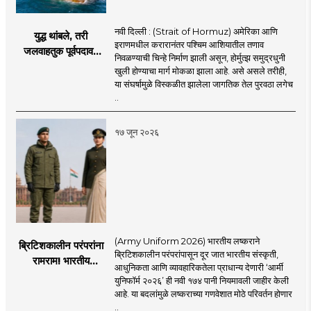
नवी दिल्ली : (Strait of Hormuz) अमेरिका आणि
युद्ध थांबले, तरी
इराणमधील करारानंतर पश्चिम आशियातील तणाव
जलवाहतुक पूर्वपदावर
निवळण्याची चिन्हे निर्माण झाली असून, होर्मुत्झ समुद्रधुनी
येण्यास होणार विलंब;
खुली होण्याचा मार्ग मोकळा झाला आहे. असे असले तरीही,
अडकलेल्या जहाजांना
या संघर्षामुळे विस्कळीत झालेला जागतिक तेल पुरवठा लगेच
कराराच्या शाश्वततेची
..
चिंता.
१७ जून २०२६
(Army Uniform 2026) भारतीय लष्कराने
ब्रिटिशकालीन परंपरांना
ब्रिटिशकालीन परंपरांपासून दूर जात भारतीय संस्कृती,
रामराम! भारतीय
आधुनिकता आणि व्यावहारिकतेला प्राधान्य देणारी ‘आर्मी
लष्कराची नवी ‘आर्मी
युनिफॉर्म २०२६’ ही नवी १७४ पानी नियमावली जाहीर केली
युनिफॉर्म २०२६’
आहे. या बदलांमुळे लष्कराच्या गणवेशात मोठे परिवर्तन होणार
नियमावली लागू
..