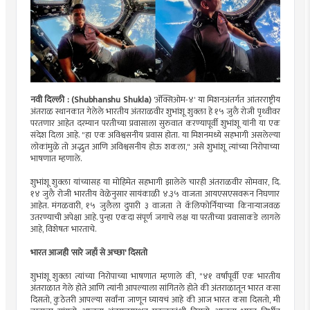
नवी दिल्ली : (Shubhanshu Shukla)
'ॲक्सिओम-४' या मिशनअंतर्गत आंतरराष्ट्रीय
अंतराळ स्थानकात गेलेले भारतीय अंतराळवीर शुभांशू शुक्ला हे १५ जुलै रोजी पृथ्वीवर
परतणार आहेत दरम्यान परतीच्या प्रवासाला सुरुवात करण्यापूर्वी शुभांशू यांनी या एक
संदेश दिला आहे. "हा एक अविश्वसनीय प्रवास होता. या मिशनमध्ये सहभागी असलेल्या
लोकांमुळे तो अ‌द्भुत आणि अविश्वसनीय होऊ शकला," असे शुभांशू त्यांच्या निरोपाच्या
भाषणात म्हणाले.
शुभांशू शुक्ला यांच्यासह या मोहिमेत सहभागी झालेले चारही अंतराळवीर सोमवार, दि.
१४ जुलै रोजी भारतीय वेळेनुसार सायंकाळी ४.३५ वाजता आयएसएसवरून निघणार
आहेत. मंगळवारी, १५ जुलैला दुपारी ३ वाजता ते कॅलिफोर्नियाच्या किनाऱ्याजवळ
उतरण्याची अपेक्षा आहे. पुन्हा एकदा संपूर्ण जगाचे लक्ष या परतीच्या प्रवासाकडे लागले
आहे, विशेषतः भारताचे.
भारत आजही 'सारे जहाँ से अच्छा' दिसतो
शुभांशू शुक्ला त्यांच्या निरोपाच्या भाषणात म्हणाले की, "४१ वर्षांपूर्वी एक भारतीय
अंतराळात गेले होते आणि त्यांनी आपल्याला सांगितले होते की अंतराळातून भारत कसा
दिसतो, कुठेतरी आपल्या सर्वांना जाणून घ्यायचं आहे की आज भारत कसा दिसतो, मी