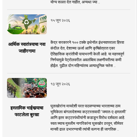
योग्य सल्ला देत नाहीत, अन्यथा ज्या ..
१५ जून २०२६
केंद्र सरकारने १०० टक्के इथेनॉल इंधनवापराला हिरवा
आर्थिक स्वातंत्र्याचा नवा
कंदील देत, देशाच्या ऊर्जा आणि कृषिक्षेत्रात एका
जाहीरनामा
ऐतिहासिक क्रांतीची पायाभरणी केली आहे. या महत्त्वपूर्ण
निर्णयामुळे पेट्रोलवरील अवलंबित्व लक्षणीयरीत्या कमी
होईल. पुढील दोन महिन्यांतच अत्याधुनिक फ्लेस ..
१३ जून २०२६
घुसखोरांना मायदेशी परत पाठवण्याच्या भारताच्या ठाम
इस्लामिक भाईचार्‍याचा
भूमिकेला बांगलादेशच्या कट्टरतावादी ‘जमात-ए-इस्लामी’
फाटलेला बुरखा
आणि इतर कट्टरपंथीयांनी कडाडून विरोध दर्शवला आहे.
स्वतःच्याच मुस्लीम नागरिकांना घुसखोर ठरवून, सीमेवर
मानवी ढाल उभारण्याची त्यांची वल्गना ही जागतिक ..