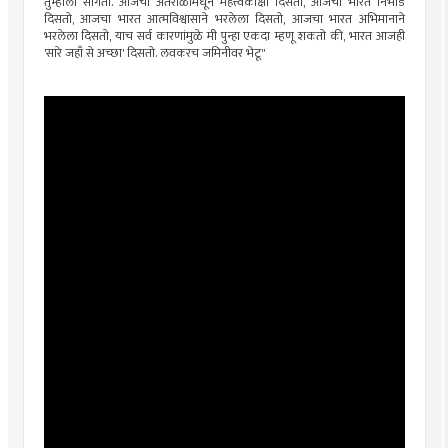
तुम्हाला सांगतो. आजचा अंतराळामधून महत्त्वकांक्षी दिसतो, आजचा भारत निर्भीड
दिसतो, आजचा भारत आत्मविश्वासाने भरलेला दिसतो, आजचा भारत अभिमानाने
भरलेला दिसतो, याच सर्व कारणांमुळे मी पुन्हा एकदा म्हणू शकतो की, भारत आजही
'सारे जहाँ से अच्छा' दिसतो. लवकरच जमिनीवर भेटू"