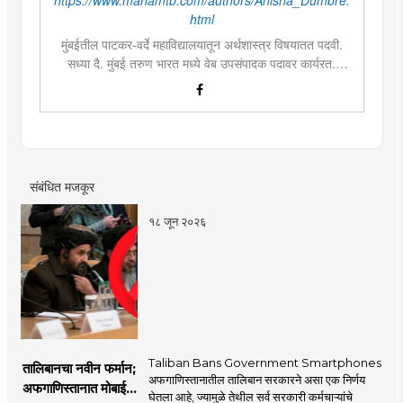
html
मुंबईतील पाटकर-वर्दे महाविद्यालयातून अर्थशास्त्र विषयातत पदवी.
सध्या दै. मुंबई तरुण भारत मध्ये वेब उपसंपादक पदावर कार्यरत.
लिखाण, वाचन आणि निवेदनाची विशेष आवड. मराठी साहित्य,
इतिहास, राजकारण, आणि मनोरंजन विषयांत रस. महाविद्यालयीन
काळात वक्तृत्व, कथाकथन, काव्यवाचन स्पर्धांमध्ये सहभाग आणि
पारितोषिके.\
संबंधित मजकूर
१८ जून २०२६
Taliban Bans Government Smartphones
तालिबानचा नवीन फर्मान;
अफगाणिस्तानातील तालिबान सरकारने असा एक निर्णय
अफगाणिस्तानात मोबाईल
घेतला आहे, ज्यामुळे तेथील सर्व सरकारी कर्मचाऱ्यांचे