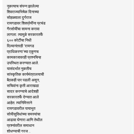
नुकत्याच संपन्न झालेल्या
शिवराज्याभिषेक दिनाच्या
सोहळ्याला दुर्गराज
रायगडावर शिवप्रेमींना प्रचंड
गैरसोयींचा सामना करावा
लागला. त्यामुळे सरकारतर्फे
६०० कोटींचा निधी
दिल्यानंतरही ‘रायगड
प्राधिकरणा’च्या एकूणच
कामकाजावरही प्रश्नचिन्ह
उपस्थित करण्यात आले.
यासंदर्भात नुकतीच
सांस्कृतिक कार्यमंत्रालयाची
बैठकही पार पडली असून,
सचिवांना कृती आराखडा
सादर करण्याचे आदेशही
सरकारतर्फे देण्यात आले
आहेत. त्यानिमित्ताने
रायगडावरील पायाभूत
सोयीसुविधांच्या समस्यांचा
आढावा घेणारा आणि तेथील
प्रश्नांवरील समाधान
शोधण्याची गरज ..