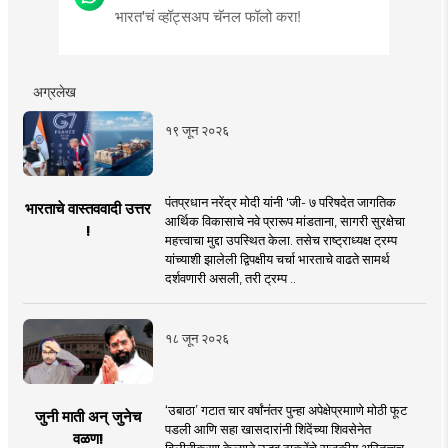
भारत'चं व्हॉट्सअप चॅनल फॉलो करा!
अग्रलेख
१९ जून २०२६
पंतप्रधान नरेंद्र मोदी यांनी 'जी- ७ परिषदेत जागतिक
भारताचे वास्तववादी उत्तर
आर्थिक विकासाचे नवे प्रारूप मांडताना, सागरी सुरक्षेचा
!
महत्त्वाचा मुद्दा उपस्थित केला. तसेच राष्ट्राध्यक्ष ट्रम्प
यांच्याशी झालेली द्विपक्षीय चर्चा भारताचे वाढते सामर्थ
दर्शवणारी असली, तरी ट्रम्प ..
१८ जून २०२६
‘उबाठा’ गटात चार वर्षांनंतर पुन्हा अपेक्षेप्रमााणे मोठी फूट
जुनी माती अन् जुनेच
पडली आणि सहा खासदारांनी शिंदेंच्या शिवसेनेत
वळण!
विलीनीकरण केल्याने उद्धव ठाकरेंचे राजकीय अस्तित्वच