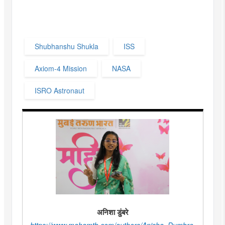
Shubhanshu Shukla
ISS
Axiom-4 Mission
NASA
ISRO Astronaut
अनिशा डुंबरे
https://www.mahamtb.com/authors/Anisha_Dumbre.