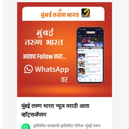
मुंबई तरुण भारत न्यूज मराठी आता
व्हॉट्सॲपवर
कृतिशील वाचकांचे कृतिशील दैनिक 'मुंबई तरुण