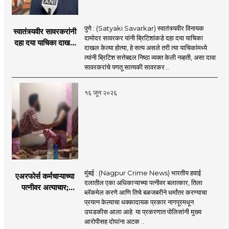
पुणे : (Satyaki Savarkar) स्वातंत्र्यवीर विनायक
स्वातंत्र्यवीर सावरकरांनी
दामोदर सावरकर यांनी ब्रिटिशांकडे दहा दया याचिका
दहा दया याचिका दाखल
दाखल केल्या होत्या, हे सत्य असले तरी त्या याचिकांमध्ये
केल्या, मात्र
त्यांनी ब्रिटिश सत्तेबद्दल निष्ठा व्यक्त केली नव्हती, असा दावा
ब्रिटिशांप्रति कधीही
सावरकरांचे पणतू सात्यकी सावरकर ..
निष्ठा व्यक्त केली नाही’!
पणतू सात्यकी सावरकर
१६ जून २०२६
यांनी न्यायालयात सादर
केला दावा
मुंबई : (Nagpur Crime News) भारतीय हवाई
एअरफोर्स कर्मचाऱ्याच्या
दलातील एका अधिकाऱ्याच्या पत्नीवर बलात्कार, तिला
पत्नीवर अत्याचार;
ब्लॅकमेल करणे आणि तिचे बळजबरीने धर्मांतर करण्याचा
नागपुरातील प्रकरणाने
प्रयत्न केल्याचा धक्कादायक प्रकार नागपूरमधून
उडवली खळबळ!
उघडकीस आला आहे. या प्रकरणात पोलिसांनी मुख्य
आरोपीसह दोघांना अटक ..