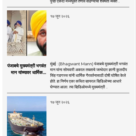
पुन्हा एकदा मध्यपूर्वेत तणाव वाढण्याची शक्यता व्यक्त ..
इराण-अमेरिकेत आरोप-
प्रत्यारोप
१७ जून २०२६
मुंबई : (Bhagwant Mann) पंजाबचे मुख्यमंत्री भगवंत
पंजाबचे मुख्यमंत्री भगवंत
मान यांना सोमवारी अकाल तख्ताचे जत्थेदार ज्ञानी कुलदीप
मान यांच्यावर धार्मिक
सिंह गडगज्ज यांनी धार्मिक गैरवर्तनासाठी दोषी घोषित केले
गैरवर्तनाचा ठपका!;अकाल
होते. हा निर्णय एका कथित व्हायरल व्हिडिओच्या आधारे
तख्ताच्या निर्णयाने मोठी
घेण्यात आला. त्या व्हिडिओमध्ये मुख्यमंत्री ..
खळबळ
१७ जून २०२६