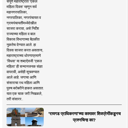
संपूर्ण महाराष्ट्रात 'एकल
महिला दिवस' म्हणून सर्व
महानगरपालिका,
नगरपालिका, नगरपंचायत व
ग्रामपंचायतींमध्येदेखील
साजरा करावा, असे निर्देश
राज्याच्या महिला व बाल
विकास विभागाच्या बैठकीत
नुकतेच देण्यात आले. हा
दिवस साजरा करत असताना,
महाराष्ट्राच्या धोरणाप्रमाणे
'विधवा' या शब्दाऐवजी 'एकल
महिला' ही सन्मानजनक संज्ञा
वापरावी, असेही सुचवण्यात
आले आहे. जगाचा आणि
संसाराचा रथ महिला आणि
पुरुष बरोबरीने हाकत असतात.
यात एक चाक जरी निखळले,
तरी संसारर..
‘रायगड प्राधिकरणा’च्या कामावर शिवप्रेमींकडूनच
प्रश्नचिन्ह का?