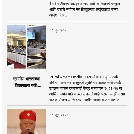
बॅन
दैनंदिन जीवनच बदलून जाणार आहे. तालिबानचे प्रमुख
आणि देशाचे सर्वोच्च नेते हिबतुल्लाह अखुंदझादा यांच्या
आदेशानंतर ..
१८ जून २०२६
Rural Roads India 2026 देशातील दुर्गम आणि
ग्रामीण भारताच्या
वंचित गावांना सर्व ऋतूंमध्ये सुरक्षित व अखंड रस्ते संपर्क
विकासाला गती;
उपलब्ध करून देण्यासाठी केंद्र सरकारने २०२६-२७ या
२०२६-२७ मध्ये २६
आर्थिक वर्षात मोठे पाऊल उचलले आहे. प्रधानमंत्री ग्राम
हजार किमी नव्या रस्त्यांचे
सडक योजना आणि इतर ग्रामीण संपर्क योजनांअंतर्गत ..
लक्ष्य!
१८ जून २०२६