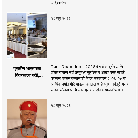
आदेशानंतर ..
१८ जून २०२६
Rural Roads India 2026 देशातील दुर्गम आणि
ग्रामीण भारताच्या
वंचित गावांना सर्व ऋतूंमध्ये सुरक्षित व अखंड रस्ते संपर्क
विकासाला गती;
उपलब्ध करून देण्यासाठी केंद्र सरकारने २०२६-२७ या
२०२६-२७ मध्ये २६
आर्थिक वर्षात मोठे पाऊल उचलले आहे. प्रधानमंत्री ग्राम
हजार किमी नव्या रस्त्यांचे
सडक योजना आणि इतर ग्रामीण संपर्क योजनांअंतर्गत ..
लक्ष्य!
१८ जून २०२६