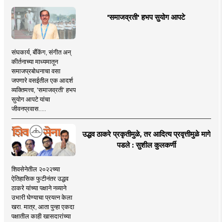
'समाजव्रती' हभप सुयोग आपटे
संघकार्य, बँकिंग, संगीत अन्
कीर्तनाच्या माध्यमातून
समाजप्रबोधनाचा वसा
जपणारे वसईतील एक आदर्श
व्यक्तिमत्त्व, 'समाजव्रती' हभप
सुयोग आपटे यांचा
जीवनप्रवास.....
उद्धव ठाकरे प्रकृतीमुळे, तर आदित्य प्रवृत्तीमुळे मागे
पडले : सुशील कुलकर्णी
शिवसेनेतील २०२२च्या
ऐतिहासिक फुटीनंतर उद्धव
ठाकरे यांच्या पक्षाने नव्याने
उभारी घेण्याचा प्रयत्न केला
खरा. मात्र, आता पुन्हा एकदा
पक्षातील काही खासदारांच्या