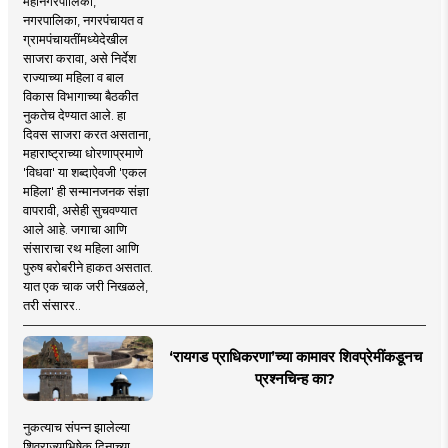
महानगरपालिका,
नगरपालिका, नगरपंचायत व
ग्रामपंचायतींमध्येदेखील
साजरा करावा, असे निर्देश
राज्याच्या महिला व बाल
विकास विभागाच्या बैठकीत
नुकतेच देण्यात आले. हा
दिवस साजरा करत असताना,
महाराष्ट्राच्या धोरणाप्रमाणे
'विधवा' या शब्दाऐवजी 'एकल
महिला' ही सन्मानजनक संज्ञा
वापरावी, असेही सुचवण्यात
आले आहे. जगाचा आणि
संसाराचा रथ महिला आणि
पुरुष बरोबरीने हाकत असतात.
यात एक चाक जरी निखळले,
तरी संसारर..
‘रायगड प्राधिकरणा’च्या कामावर शिवप्रेमींकडूनच
प्रश्नचिन्ह का?
नुकत्याच संपन्न झालेल्या
शिवराज्याभिषेक दिनाच्या