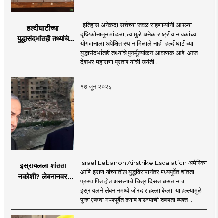
"इतिहास अनेकदा सत्तेच्या जवळ राहणाऱ्यांनी आपल्या
हल्दीघाटीच्या
दृष्टिकोनातून मांडला, त्यामुळे अनेक राष्ट्रीय नायकांच्या
युद्धासंदर्भातही तथ्यांचे
योगदानाला अपेक्षित स्थान मिळाले नाही. हल्दीघाटीच्या
पुनर्मूल्यांकन आवश्यक! :
युद्धासंदर्भातही तथ्यांचे पुनर्मूल्यांकन आवश्यक आहे. आज
सरसंघचालक डॉ.
देशभर महाराणा प्रताप यांची जयंती ..
मोहनजी भागवत
१७ जून २०२६
Israel Lebanon Airstrike Escalation अमेरिका
इस्रायलला शांतता
आणि इराण यांच्यातील युद्धविरामानंतर मध्यपूर्वेत शांतता
नकोशी? लेबनानवर
प्रस्थापित होत असल्याचे चित्र दिसत असतानाच
इस्रायलचा जोरदार
इस्रायलने लेबनानमध्ये जोरदार हल्ला केला. या हल्ल्यामुळे
हल्ला; चार जणांचा मृत्यू,
पुन्हा एकदा मध्यपूर्वेत तणाव वाढण्याची शक्यता व्यक्त ..
इराण-अमेरिकेत आरोप-