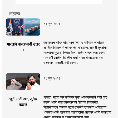
अग्रलेख
१९ जून २०२६
पंतप्रधान नरेंद्र मोदी यांनी 'जी- ७ परिषदेत जागतिक
भारताचे वास्तववादी उत्तर
आर्थिक विकासाचे नवे प्रारूप मांडताना, सागरी सुरक्षेचा
!
महत्त्वाचा मुद्दा उपस्थित केला. तसेच राष्ट्राध्यक्ष ट्रम्प
यांच्याशी झालेली द्विपक्षीय चर्चा भारताचे वाढते सामर्थ
दर्शवणारी असली, तरी ट्रम्प ..
१८ जून २०२६
‘उबाठा’ गटात चार वर्षांनंतर पुन्हा अपेक्षेप्रमााणे मोठी फूट
जुनी माती अन् जुनेच
पडली आणि सहा खासदारांनी शिंदेंच्या शिवसेनेत
वळण!
विलीनीकरण केल्याने उद्धव ठाकरेंचे राजकीय अस्तित्वच
धोक्यात आले. ठाकरेंचा पराकोटीचा अहंकार आणि संवादाचा
अभाव, यामुळेच हा दुसर्‍या फुटीचाही अंक ..