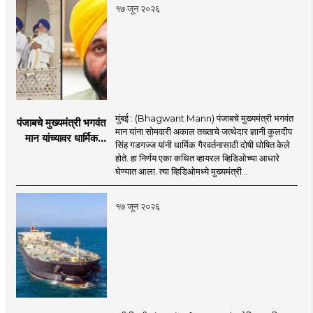
प्रत्यारोप
१७ जून २०२६
मुंबई : (Bhagwant Mann) पंजाबचे मुख्यमंत्री भगवंत
पंजाबचे मुख्यमंत्री भगवंत
मान यांना सोमवारी अकाल तख्ताचे जत्थेदार ज्ञानी कुलदीप
मान यांच्यावर धार्मिक
सिंह गडगज्ज यांनी धार्मिक गैरवर्तनासाठी दोषी घोषित केले
गैरवर्तनाचा ठपका!;अकाल
होते. हा निर्णय एका कथित व्हायरल व्हिडिओच्या आधारे
तख्ताच्या निर्णयाने मोठी
घेण्यात आला. त्या व्हिडिओमध्ये मुख्यमंत्री ..
खळबळ
१७ जून २०२६