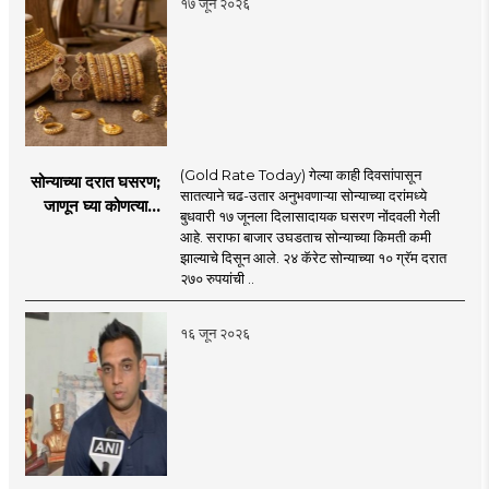
१७ जून २०२६
(Gold Rate Today) गेल्या काही दिवसांपासून
सोन्याच्या दरात घसरण;
सातत्याने चढ-उतार अनुभवणाऱ्या सोन्याच्या दरांमध्ये
जाणून घ्या कोणत्या
बुधवारी १७ जूनला दिलासादायक घसरण नोंदवली गेली
शहरात काय दर?
आहे. सराफा बाजार उघडताच सोन्याच्या किमती कमी
झाल्याचे दिसून आले. २४ कॅरेट सोन्याच्या १० ग्रॅम दरात
२७० रुपयांची ..
१६ जून २०२६