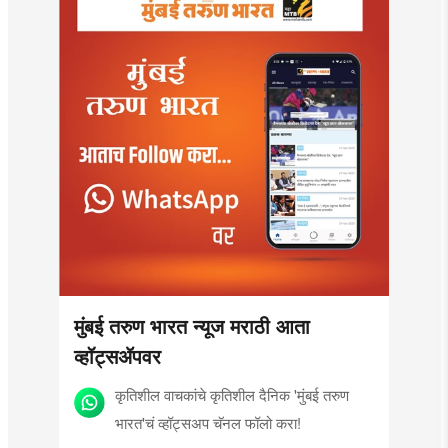
मुंबई तरुण भारत न्यूज मराठी आता
व्हॉट्सॲपवर
कृतिशील वाचकांचे कृतिशील दैनिक 'मुंबई तरुण
भारत'चं व्हॉट्सअप चॅनल फॉलो करा!