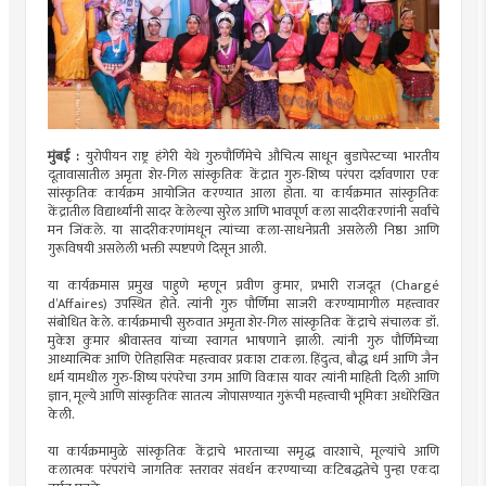
मुंबई :
युरोपीयन राष्ट्र हंगेरी येथे गुरुपौर्णिमेचे औचित्य साधून बुडापेस्टच्या भारतीय
दूतावासातील अमृता शेर-गिल सांस्कृतिक केंद्रात गुरु-शिष्य परंपरा दर्शवणारा एक
सांस्कृतिक कार्यक्रम आयोजित करण्यात आला होता. या कार्यक्रमात सांस्कृतिक
केंद्रातील विद्यार्थ्यांनी सादर केलेल्या सुरेल आणि भावपूर्ण कला सादरीकरणांनी सर्वांचे
मन जिंकले. या सादरीकरणांमधून त्यांच्या कला-साधनेप्रती असलेली निष्ठा आणि
गुरूविषयी असलेली भक्ती स्पष्टपणे दिसून आली.
या कार्यक्रमास प्रमुख पाहुणे म्हणून प्रवीण कुमार, प्रभारी राजदूत (Chargé
d’Affaires) उपस्थित होते. त्यांनी गुरु पौर्णिमा साजरी करण्यामागील महत्त्वावर
संबोधित केले. कार्यक्रमाची सुरुवात अमृता शेर-गिल सांस्कृतिक केंद्राचे संचालक डॉ.
मुकेश कुमार श्रीवास्तव यांच्या स्वागत भाषणाने झाली. त्यांनी गुरु पौर्णिमेच्या
आध्यात्मिक आणि ऐतिहासिक महत्त्वावर प्रकाश टाकला. हिंदुत्व, बौद्ध धर्म आणि जैन
धर्म यामधील गुरु-शिष्य परंपरेचा उगम आणि विकास यावर त्यांनी माहिती दिली आणि
ज्ञान, मूल्ये आणि सांस्कृतिक सातत्य जोपासण्यात गुरूंची महत्त्वाची भूमिका अधोरेखित
केली.
या कार्यक्रमामुळे सांस्कृतिक केंद्राचे भारताच्या समृद्ध वारशाचे, मूल्यांचे आणि
कलात्मक परंपरांचे जागतिक स्तरावर संवर्धन करण्याच्या कटिबद्धतेचे पुन्हा एकदा