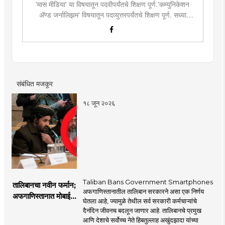
'मास मीडिया' या विषयातून पदवीपर्यंतचे शिक्षण पूर्ण.'कम्युनिकेशन
ॲण्ड जर्नालिझम' विषयातून पदव्युत्तरपर्यंतचे शिक्षण पूर्ण. सध्या
दै.'मुंबई तरुण भारत'मध्ये वेब उपसंपादक म्हणून कार्यरत. लिखाण,
संगीत, वाचन, फोटोग्राफी, इ.ची आवड.लिवोग्राफी भाषाशैलीत विशेष
प्रावीण्य.बालपणापासून रा.स्व.संघाचा स्वयंसेवक
संबंधित मजकूर
१८ जून २०२६
Taliban Bans Government Smartphones
तालिबानचा नवीन फर्मान;
अफगाणिस्तानातील तालिबान सरकारने असा एक निर्णय
अफगाणिस्तानात मोबाईल
घेतला आहे, ज्यामुळे तेथील सर्व सरकारी कर्मचाऱ्यांचे
बॅन
दैनंदिन जीवनच बदलून जाणार आहे. तालिबानचे प्रमुख
आणि देशाचे सर्वोच्च नेते हिबतुल्लाह अखुंदझादा यांच्या