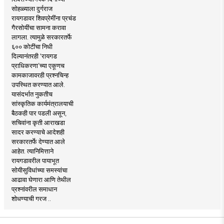
सोहळ्याला दुर्गराज
रायगडावर शिवप्रेमींना प्रचंड
गैरसोयींचा सामना करावा
लागला. त्यामुळे सरकारतर्फे
६०० कोटींचा निधी
दिल्यानंतरही ‘रायगड
प्राधिकरणा’च्या एकूणच
कामकाजावरही प्रश्नचिन्ह
उपस्थित करण्यात आले.
यासंदर्भात नुकतीच
सांस्कृतिक कार्यमंत्रालयाची
बैठकही पार पडली असून,
सचिवांना कृती आराखडा
सादर करण्याचे आदेशही
सरकारतर्फे देण्यात आले
आहेत. त्यानिमित्ताने
रायगडावरील पायाभूत
सोयीसुविधांच्या समस्यांचा
आढावा घेणारा आणि तेथील
प्रश्नांवरील समाधान
शोधण्याची गरज ..