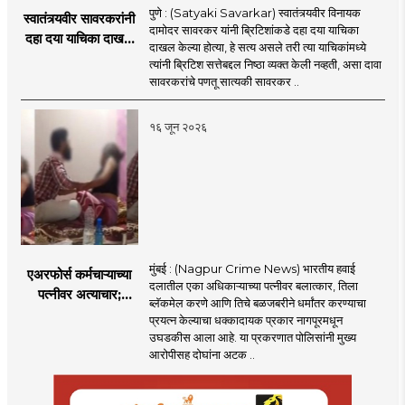
पुणे : (Satyaki Savarkar) स्वातंत्र्यवीर विनायक
स्वातंत्र्यवीर सावरकरांनी
दामोदर सावरकर यांनी ब्रिटिशांकडे दहा दया याचिका
दहा दया याचिका दाखल
दाखल केल्या होत्या, हे सत्य असले तरी त्या याचिकांमध्ये
केल्या, मात्र
त्यांनी ब्रिटिश सत्तेबद्दल निष्ठा व्यक्त केली नव्हती, असा दावा
ब्रिटिशांप्रति कधीही
सावरकरांचे पणतू सात्यकी सावरकर ..
निष्ठा व्यक्त केली नाही’!
पणतू सात्यकी सावरकर
१६ जून २०२६
यांनी न्यायालयात सादर
केला दावा
मुंबई : (Nagpur Crime News) भारतीय हवाई
एअरफोर्स कर्मचाऱ्याच्या
दलातील एका अधिकाऱ्याच्या पत्नीवर बलात्कार, तिला
पत्नीवर अत्याचार;
ब्लॅकमेल करणे आणि तिचे बळजबरीने धर्मांतर करण्याचा
नागपुरातील प्रकरणाने
प्रयत्न केल्याचा धक्कादायक प्रकार नागपूरमधून
उडवली खळबळ!
उघडकीस आला आहे. या प्रकरणात पोलिसांनी मुख्य
आरोपीसह दोघांना अटक ..