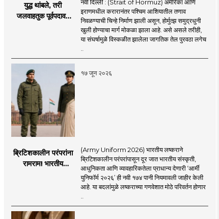
नवी दिल्ली : (Strait of Hormuz) अमेरिका आणि
युद्ध थांबले, तरी
इराणमधील करारानंतर पश्चिम आशियातील तणाव
जलवाहतुक पूर्वपदावर
निवळण्याची चिन्हे निर्माण झाली असून, होर्मुत्झ समुद्रधुनी
येण्यास होणार विलंब;
खुली होण्याचा मार्ग मोकळा झाला आहे. असे असले तरीही,
अडकलेल्या जहाजांना
या संघर्षामुळे विस्कळीत झालेला जागतिक तेल पुरवठा लगेच
कराराच्या शाश्वततेची
..
चिंता.
१७ जून २०२६
(Army Uniform 2026) भारतीय लष्कराने
ब्रिटिशकालीन परंपरांना
ब्रिटिशकालीन परंपरांपासून दूर जात भारतीय संस्कृती,
रामराम! भारतीय
आधुनिकता आणि व्यावहारिकतेला प्राधान्य देणारी ‘आर्मी
लष्कराची नवी ‘आर्मी
युनिफॉर्म २०२६’ ही नवी १७४ पानी नियमावली जाहीर केली
युनिफॉर्म २०२६’
आहे. या बदलांमुळे लष्कराच्या गणवेशात मोठे परिवर्तन होणार
नियमावली लागू
..