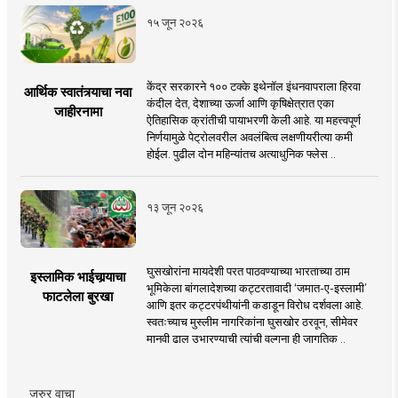
१५ जून २०२६
केंद्र सरकारने १०० टक्के इथेनॉल इंधनवापराला हिरवा
आर्थिक स्वातंत्र्याचा नवा
कंदील देत, देशाच्या ऊर्जा आणि कृषिक्षेत्रात एका
जाहीरनामा
ऐतिहासिक क्रांतीची पायाभरणी केली आहे. या महत्त्वपूर्ण
निर्णयामुळे पेट्रोलवरील अवलंबित्व लक्षणीयरीत्या कमी
होईल. पुढील दोन महिन्यांतच अत्याधुनिक फ्लेस ..
१३ जून २०२६
घुसखोरांना मायदेशी परत पाठवण्याच्या भारताच्या ठाम
इस्लामिक भाईचार्‍याचा
भूमिकेला बांगलादेशच्या कट्टरतावादी ‘जमात-ए-इस्लामी’
फाटलेला बुरखा
आणि इतर कट्टरपंथीयांनी कडाडून विरोध दर्शवला आहे.
स्वतःच्याच मुस्लीम नागरिकांना घुसखोर ठरवून, सीमेवर
मानवी ढाल उभारण्याची त्यांची वल्गना ही जागतिक ..
जरुर वाचा