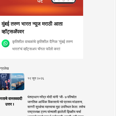
मुंबई तरुण भारत न्यूज मराठी आता
व्हॉट्सॲपवर
कृतिशील वाचकांचे कृतिशील दैनिक 'मुंबई तरुण
भारत'चं व्हॉट्सअप चॅनल फॉलो करा!
ग्रलेख
१९ जून २०२६
पंतप्रधान नरेंद्र मोदी यांनी 'जी- ७ परिषदेत
रताचे वास्तववादी
जागतिक आर्थिक विकासाचे नवे प्रारूप मांडताना,
उत्तर !
सागरी सुरक्षेचा महत्त्वाचा मुद्दा उपस्थित केला. तसेच
राष्ट्राध्यक्ष ट्रम्प यांच्याशी झालेली द्विपक्षीय चर्चा