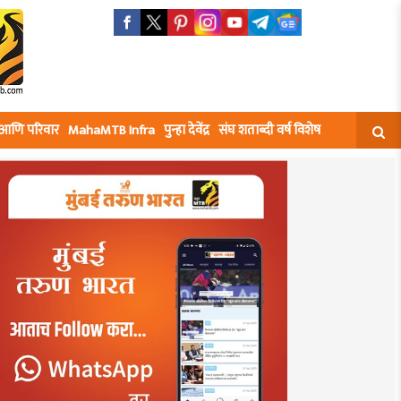
घ आणि परिवार
MahaMTB Infra
पुन्हा देवेंद्र
संघ शताब्दी वर्ष विशेष