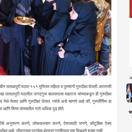
अ
्राचीन पाताळपुरी मठात १५१ मुस्लिम महिला व पुरुषांनी गुरुदीक्षा घेतली. वाराणसी
्हा पातालपुरी मठातील जगद्गुरू बालकदास महाराज यांच्याकडून ही गुरुदीक्षा
ेथे येतात आणि गुरुदीक्षा घेतात. त्यांचे असे म्हणणे आहे की, गुरुपौर्णिमा हा
ुरु आणि शिष्य यांच्यातील नाते अधिक दृढ होते.
भा
 मार्गाचे अनुसरण करणे, लोककल्याण करणे, देशासाठी जगणे, कौटुंबिक ऐक्य
क्षा आहे. जीवनाच्या प्रत्येक क्षेत्रात गुरुशिवाय यश मिळवणे शक्य नाही.