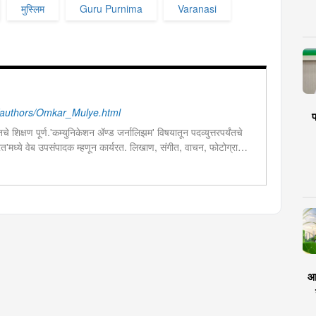
मुस्लिम
Guru Purnima
Varanasi
authors/Omkar_Mulye.html
प
चे शिक्षण पूर्ण.'कम्युनिकेशन ॲण्ड जर्नालिझम' विषयातून पदव्युत्तरपर्यंतचे
 भारत'मध्ये वेब उपसंपादक म्हणून कार्यरत. लिखाण, संगीत, वाचन, फोटोग्राफी,
शेष प्रावीण्य.बालपणापासून रा.स्व.संघाचा स्वयंसेवक
आर