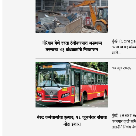
मुंबई: (Goregaon
गोरेगाव येथे रस्ता रुंदीकरणात अडथळा
ठरणाऱ्या ४३ बांध
ठरणाऱ्या ४३ बांधकामांचे निष्कासन
आले...
१७ जून २०२६
मुंबई : (BEST E
बेस्ट कर्मचाऱ्यांचा एल्गार; १८ जूननंतर संपाचा
कामगार कृती समित
मोठा इशारा
तातडीने निर्णय घेण