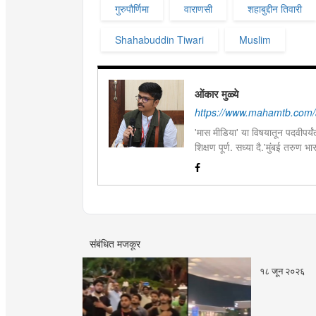
गुरुपौर्णिमा
वाराणसी
शहाबुद्दीन तिवारी
Shahabuddin Tiwari
Muslim
ओंकार मुळ्ये
https://www.mahamtb.com/
'मास मीडिया' या विषयातून पदवीपर्यंत
शिक्षण पूर्ण. सध्या दै.'मुंबई तरुण
इ.ची आवड.लिवोग्राफी भाषाशैलीत वि
संबंधित मजकूर
१८ जून २०२६