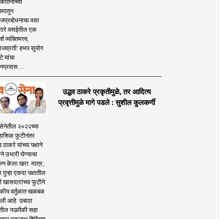
कीर्तनाच्या
यमातून
जप्रबोधनाचा वसा
ारे वसईतील एक
श व्यक्तिमत्त्व,
ाजव्रती' हभप सुयोग
े यांचा
प्रवास.....
उद्धव ठाकरे प्रकृतीमुळे, तर आदित्य
प्रवृत्तीमुळे मागे पडले : सुशील कुलकर्णी
सेनेतील २०२२च्या
हासिक फुटीनंतर
व ठाकरे यांच्या पक्षाने
ाने उभारी घेण्याचा
त्न केला खरा. मात्र,
पुन्हा एकदा पक्षातील
 खासदारांच्या फुटीने
कीय वर्तुळात खळबळ
ली आहे. उबाठा
तील नऊपैकी सहा