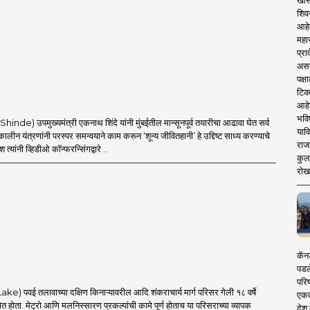
खास
शिव
आहे
महार
प्रा
असले
पक्
टिक
आहे
भवि
Shinde) उपमुख्यमंत्री एकनाथ शिंदे यांनी मुंबईतील मान्सूनपूर्व तयारीचा आढावा घेत सर्व
याव
ीन यंत्रणांनी परस्पर समन्वयाने काम करून ‘शून्य जीवितहानी’ हे उद्दिष्ट साध्य करण्याचे
राज
देश त्यांनी व्हिडीओ कॉन्फरन्सिंगद्वारे ..
कुलक
रोख
कॅनड
पडल
परिष
ake) पवई तलावाच्या दक्षिण किनाऱ्यावरील आदि शंकराचार्य मार्ग परिसर गेली १८ वर्षे
एकदा
्षेत होता. मेट्रो आणि मलनिस्सारण प्रकल्पांची कामे पूर्ण होताच या परिसराच्या व्यापक
देश