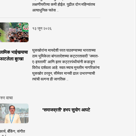
लक्षणीयरीत्या कमी होईल. पुढील दोन महिन्यांतच
अत्याधुनिक फ्लेस ..
१३ जून २०२६
घुसखोरांना मायदेशी परत पाठवण्याच्या भारताच्या
लामिक भाईचार्‍याचा
ठाम भूमिकेला बांगलादेशच्या कट्टरतावादी ‘जमात-
फाटलेला बुरखा
ए-इस्लामी’ आणि इतर कट्टरपंथीयांनी कडाडून
विरोध दर्शवला आहे. स्वतःच्याच मुस्लीम नागरिकांना
घुसखोर ठरवून, सीमेवर मानवी ढाल उभारण्याची
त्यांची वल्गना ही जागतिक ..
रुर वाचा
'समाजव्रती' हभप सुयोग आपटे
ार्य, बँकिंग, संगीत