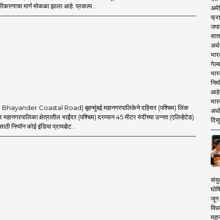
ोभीकरणाचा मार्ग मोकळा झाला आहे. प्रकल्प ..
अमेर
फ्रा
जपा
सात
अर्थ
भार
गेल्
भार
निमं
आहे.
भारत
ar Bhayander Coastal Road) बृहन्मुंबई महानगरपालिकेने दहिसर (पश्चिम) लिंक
अधो
र महानगरपालिका क्षेत्रातील भाईंदर (पश्चिम) दरम्यान 45 मीटर रुंदीच्या उन्नत (एलिव्हेटेड)
दिसू
साठी निप्पॉन कोई इंडिया प्रायव्हेट ..
संयु
घोष
जून 
विधव
महा