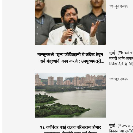
१७ जून २०२६
मुंबई : (Eknath 
मान्सूनमध्ये ‘शून्य जीवितहानी’चे उद्दिष्ट ठेवून
नागरी आणि आपत्काल
सर्व यंत्रणांनी काम करावे : उपमुख्यमंत्री
निर्देश दिले. हे निर्
एकनाथ शिंदे
१७ जून २०२६
मुंबई : (Powai L
१८ वर्षांनंतर पवई तलाव परिसराचा होणार
विकासाच्या प्रतीक