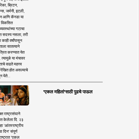
िका, ब्रिटन,
न्स, जर्मनी, इटली,
न आणि कॅनडा या
 विकसित
व्यवस्थांच्या गटाचा
त सदस्य नसला, तरी
या काही वर्षांपासून
ताला सातत्याने
त्रित करण्यात येत
 त्यामुळे या मंचावर
ाचे वाढते महत्त्व
रेखित होत असल्याचे
न येते...
'एकल महिलां'साठी पुढचे पाऊल
क्त राष्ट्रसंघाने
ित केलेला दि. २३
हा 'आंतरराष्ट्रीय
ा दिन' संपूर्ण
राष्ट्रात 'एकल