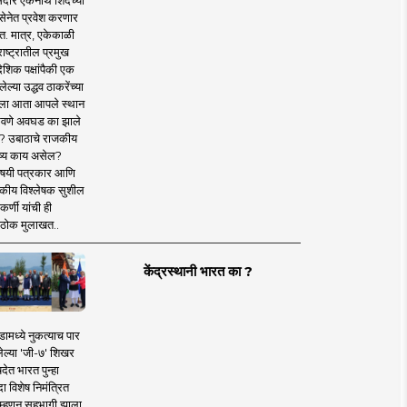
दार एकनाथ शिंदेंच्या
सेनेत प्रवेश करणार
त. मात्र, एकेकाळी
ाष्ट्रातील प्रमुख
देशिक पक्षांपैकी एक
ल्या उद्धव ठाकरेंच्या
षाला आता आपले स्थान
वणे अवघड का झाले
? उबाठाचे राजकीय
ष्य काय असेल?
िषयी पत्रकार आणि
कीय विश्लेषक सुशील
र्णी यांची ही
ठोक मुलाखत..
केंद्रस्थानी भारत का ?
ामध्ये नुकत्याच पार
ेल्या 'जी-७' शिखर
देत भारत पुन्हा
 विशेष निमंत्रित
 म्हणून सहभागी झाला.