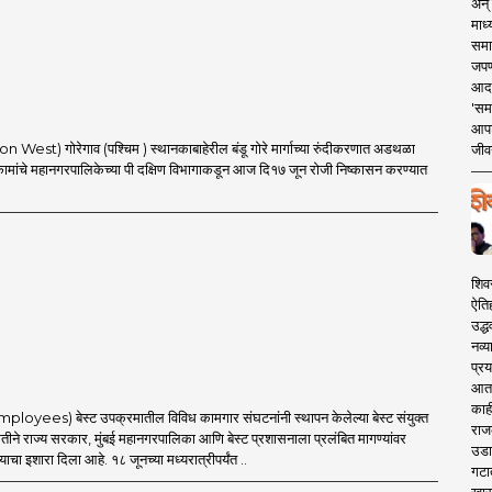
अन् 
माध्
समा
जपण
आदर्
'सम
आपट
 West) गोरेगाव (पश्चिम ) स्थानकाबाहेरील बंडू गोरे मार्गाच्या रुंदीकरणात अडथळा
जीवन
कामांचे महानगरपालिकेच्या पी दक्षिण विभागाकडून आज दि१७ जून रोजी निष्कासन करण्यात
शिव
ऐति
उद्ध
नव्य
प्रय
आता 
काही
mployees) बेस्ट उपक्रमातील विविध कामगार संघटनांनी स्थापन केलेल्या बेस्ट संयुक्त
राज
ीने राज्य सरकार, मुंबई महानगरपालिका आणि बेस्ट प्रशासनाला प्रलंबित मागण्यांवर
उडा
्याचा इशारा दिला आहे. १८ जूनच्या मध्यरात्रीपर्यंत ..
गटा