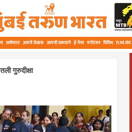
ीय
अर्थभारत
आमचे लेखक
आमची प्रकाशने
ई-पेपर
मनोरंजन
विविध
रा.स्व.सं
तली गुरुदीक्षा