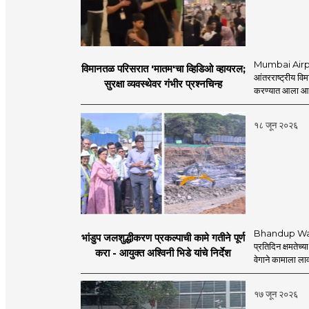
Mumbai Airpo
विमानतळ परिसरात 'मातम'चा व्हिडिओ व्हायरल;
आंतरराष्ट्रीय व
सुरक्षा व्यवस्थेवर गंभीर प्रश्नचिन्ह
करण्यात आला आहे.
१८ जून २०२६
Bhandup Water
भांडुप जलशुद्धीकरण प्रकल्पाची कामे गतीने पूर्ण
प्रतिदिन क्षमतेच्य
करा - आयुक्त अश्विनी भिडे यांचे निर्देश
वेगाने कामाला लाव
१७ जून २०२६