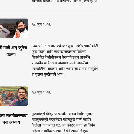
भारताचे वाढते सामर्थ दर्शवणारी असली, तरी ट्रम्प
..
१८ जून २०२६
‘उबाठा’ गटात चार वर्षांनंतर पुन्हा अपेक्षेप्रमााणे मोठी
नी माती अन् जुनेच
फूट पडली आणि सहा खासदारांनी शिंदेंच्या
वळण!
शिवसेनेत विलीनीकरण केल्याने उद्धव ठाकरेंचे
राजकीय अस्तित्वच धोक्यात आले. ठाकरेंचा
पराकोटीचा अहंकार आणि संवादाचा अभाव, यामुळेच
हा दुसर्‍या फुटीचाही अंक ..
१७ जून २०२६
मुख्यमंत्री देवेंद्र फडणवीस यांच्या निर्देशानुसार,
िला सक्षमीकरणाचा
महसूलमंत्री चंद्रशेखर बावनकुळे यांनी जाहीर
नवा अध्याय
केलेला ‘एक बचत गट, एक हेक्टर जागा’ हा निर्णय
महिला सक्षमीकरणाच्या दिशेने टाकलेले एक