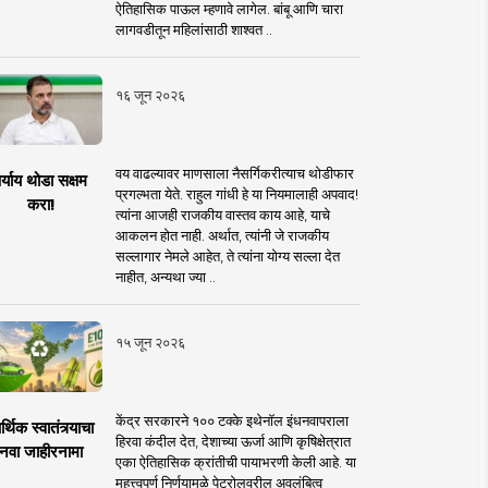
ऐतिहासिक पाऊल म्हणावे लागेल. बांबू आणि चारा
लागवडीतून महिलांसाठी शाश्वत ..
१६ जून २०२६
वय वाढल्यावर माणसाला नैसर्गिकरीत्याच थोडीफार
र्याय थोडा सक्षम
प्रगल्भता येते. राहुल गांधी हे या नियमालाही अपवाद!
करा!
त्यांना आजही राजकीय वास्तव काय आहे, याचे
आकलन होत नाही. अर्थात, त्यांनी जे राजकीय
सल्लागार नेमले आहेत, ते त्यांना योग्य सल्ला देत
नाहीत, अन्यथा ज्या ..
१५ जून २०२६
केंद्र सरकारने १०० टक्के इथेनॉल इंधनवापराला
्थिक स्वातंत्र्याचा
हिरवा कंदील देत, देशाच्या ऊर्जा आणि कृषिक्षेत्रात
नवा जाहीरनामा
एका ऐतिहासिक क्रांतीची पायाभरणी केली आहे. या
महत्त्वपूर्ण निर्णयामुळे पेट्रोलवरील अवलंबित्व