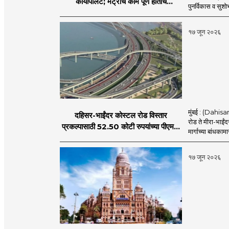
कायापालट; मेट्रोचे काम पूर्ण होताच
पुनर्विकास व सुश
पुनर्विकासाला सुरुवात;
१७ जून २०२६
मुंबई : (Dahis
दहिसर-भाईंदर कोस्टल रोड विस्तार
रोड ते मीरा-भाईंद
प्रकल्पासाठी 52.50 कोटी रुपयांच्या पीएमसी
मार्गाच्या बांधकामा
प्रस्तावाला मंजुरीची प्रतीक्षा
१७ जून २०२६