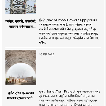
मुंबई : (Navi Mumbai Power Supply) पनवेल
पनवेल, कामोठे, कळंबोली,
परिसरातील पनवेल, कामोठे, खांदा कॉलनी, खारघर,
खारघर परिसरातील
कळंबोली व तळोजा येथील वीज पुरवठ्याच्या तक्रारी दूर
नागरिकांना दिलासा; नवी
करून अखंडित वीज पुरवठा करण्यासाठी महावितरणने युद्ध
मुंबईत वीज पुरवठ्यासाठी
पातळीवर काम सुरू केले असून उपकेंद्रांचा लोड विभागणे,
महावितरणची तातडीची
नवीन ..
उपाययोजना
१३ जून २०२६
मुंबई : (Bullet Train Project) मुंबई-अहमदाबाद बुलेट
बुलेट ट्रेन प्रकल्पात
ट्रेन प्रकल्पात अत्याधुनिक अभियांत्रिकी तंत्रज्ञानाचा
भारतात प्रथमच ‘टनेल
वापर करण्यात येत असून, पर्वतीय बोगद्यांच्या प्रवेशद्वारांवर
हूड्स’ तंत्रज्ञान;
भारतात प्रथमच ‘टनेल हूड्स’ बसविण्याचे काम सुरू