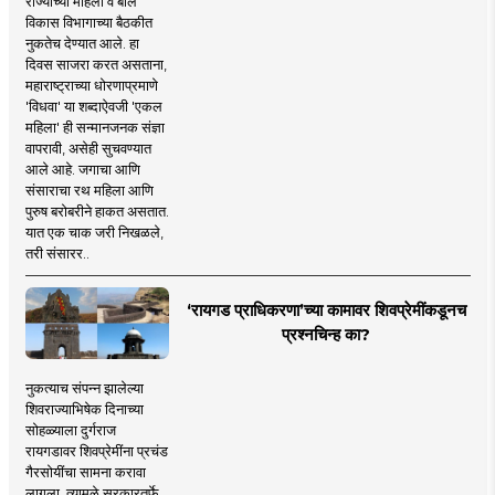
राज्याच्या महिला व बाल
विकास विभागाच्या बैठकीत
नुकतेच देण्यात आले. हा
दिवस साजरा करत असताना,
महाराष्ट्राच्या धोरणाप्रमाणे
'विधवा' या शब्दाऐवजी 'एकल
महिला' ही सन्मानजनक संज्ञा
वापरावी, असेही सुचवण्यात
आले आहे. जगाचा आणि
संसाराचा रथ महिला आणि
पुरुष बरोबरीने हाकत असतात.
यात एक चाक जरी निखळले,
तरी संसारर..
‘रायगड प्राधिकरणा’च्या कामावर शिवप्रेमींकडूनच
प्रश्नचिन्ह का?
नुकत्याच संपन्न झालेल्या
शिवराज्याभिषेक दिनाच्या
सोहळ्याला दुर्गराज
रायगडावर शिवप्रेमींना प्रचंड
गैरसोयींचा सामना करावा
लागला. त्यामुळे सरकारतर्फे