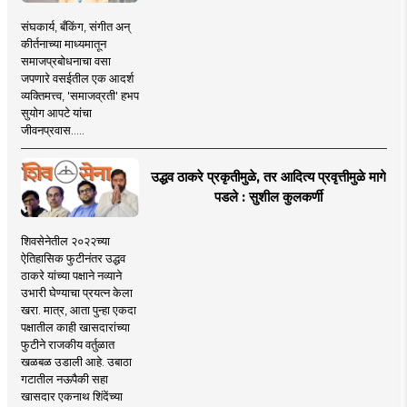
संघकार्य, बँकिंग, संगीत अन्
कीर्तनाच्या माध्यमातून
समाजप्रबोधनाचा वसा
जपणारे वसईतील एक आदर्श
व्यक्तिमत्त्व, 'समाजव्रती' हभप
सुयोग आपटे यांचा
जीवनप्रवास.....
उद्धव ठाकरे प्रकृतीमुळे, तर आदित्य प्रवृत्तीमुळे मागे
पडले : सुशील कुलकर्णी
शिवसेनेतील २०२२च्या
ऐतिहासिक फुटीनंतर उद्धव
ठाकरे यांच्या पक्षाने नव्याने
उभारी घेण्याचा प्रयत्न केला
खरा. मात्र, आता पुन्हा एकदा
पक्षातील काही खासदारांच्या
फुटीने राजकीय वर्तुळात
खळबळ उडाली आहे. उबाठा
गटातील नऊपैकी सहा
खासदार एकनाथ शिंदेंच्या