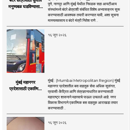
बंदर क्षेत्रासाठी कुशल
पुणे, नागपूर आणि मुंबई येथील निवडक सहा आयटीआय
मनुष्यबळ घडविण्यासाठी
संस्थांमध्ये बंदरे क्षेत्राशी संबंधित विशेष अभ्यासक्रम सुरू
वेगाने प्रयत्न; राज्यातील
करण्यासाठी आवश्यक तयारी करण्यात यावी, अशा सूचना
सहा आयटीआयमध्ये विशेष
मत्स्यव्यवसाय व बंदरे मंत्री नितेश राणे ..
अभ्यासक्रम - मंत्री
नितेश राणे
१६ जून २०२६
मुंबई : (Mumbai Metropolitan Region) मुंबई
मुंबई महानगर
महानगर प्रदेशातील बस वाहतूक सेवा अधिक सुसंगत,
प्रदेशासाठी एकात्मिक
प्रवासी-केंद्रित आणि तंत्रज्ञानाधारित करण्यासाठी
बस वाहतूक व्यवस्था
महाराष्ट्र शासनाने महत्त्वाचे पाऊल उचलले आहे. नगर
विकास विभागाने एकात्मिक बस वाहतूक आराखडा तयार
करण्यासाठी ..
१६ जून २०२६