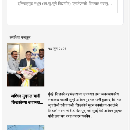
इन्स्टिट्यूट मधून (सा.फु.पुणे विद्यापीठ) 'एमजेएमसी' विषयात पदव्युत्तर
शिक्षण. २०१९मध्ये मुंबई तरुण भारतमध्ये 'मंत्रालय प्रतिनिधी' या
पदावर रुजू. सद्यस्थितीत 'इन्फ्रास्ट्रक्चर आणि डेव्हलपमेंट' विशेष
प्रतिनिधी म्हणून कार्यरत. राज्यातील पायाभूत सुविधांविषयी फिल्ड
रिपोर्ट आणि लेखनात रस.
संबंधित मजकूर
१७ जून २०२६
मुंबई: सिडको महामंडळाच्या उपाध्यक्ष तथा व्यवस्थापकीय
अश्विन मुद्गल यांनी
संचालक पदाची सूत्रे अश्विन मुद्गल यांनी बुधवार, दि. १७
सिडकोच्या उपाध्यक्ष
जून रोजी स्वीकारली. सिडकोचे मुख्य कार्यालय असलेले
पदाचा पदभार स्वीकारला;
सिडको भवन, सीबीडी बेलापूर, नवी मुंबई येथे अश्विन मुद्गल
प्रकल्प वेळेत पूर्ण
यांनी उपाध्यक्ष तथा व्यवस्थापकीय ..
करण्यास प्राधान्य देणार :
अश्विन मुद्गल