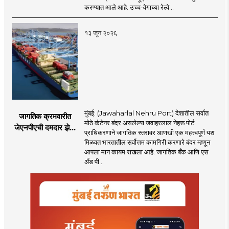
बोगद्यांतील दाबलहरी आणि
करण्यात आले आहे. उच्च-वेगाच्या रेल्वे ..
आवाजावर
नियंत्रण;प्रवास अधिक
१३ जून २०२६
सुरक्षित व आरामदायी
होणार
मुंबई: (Jawaharlal Nehru Port) देशातील सर्वात
जागतिक क्रमवारीत
मोठे कंटेनर बंदर असलेल्या जवाहरलाल नेहरू पोर्ट
जेएनपीएची दमदार झेप;
प्राधिकरणाने जागतिक स्तरावर आणखी एक महत्त्वपूर्ण यश
भारतातील अव्वल कंटेनर
मिळवत भारतातील सर्वोत्तम कामगिरी करणारे बंदर म्हणून
बंदराचा मान कायम
आपला मान कायम राखला आहे. जागतिक बँक आणि एस
अँड पी ..