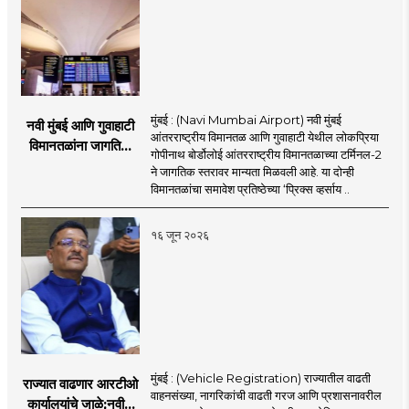
मुंबई : (Navi Mumbai Airport) नवी मुंबई
नवी मुंबई आणि गुवाहाटी
आंतरराष्ट्रीय विमानतळ आणि गुवाहाटी येथील लोकप्रिया
विमानतळांना जागतिक
गोपीनाथ बोर्डोलोई आंतरराष्ट्रीय विमानतळाच्या टर्मिनल-2
गौरव; प्रिक्स व्हर्साय
ने जागतिक स्तरावर मान्यता मिळवली आहे. या दोन्ही
२०२६च्या यादीत स्थान
विमानतळांचा समावेश प्रतिष्ठेच्या ‘प्रिक्स व्हर्साय ..
१६ जून २०२६
मुंबई : (Vehicle Registration) राज्यातील वाढती
राज्यात वाढणार आरटीओ
वाहनसंख्या, नागरिकांची वाढती गरज आणि प्रशासनावरील
कार्यालयांचे जाळे;नवीन