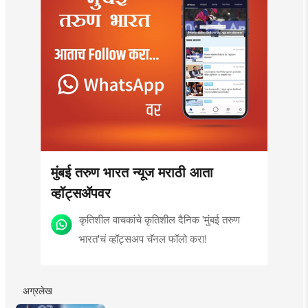
मुंबई तरुण भारत न्यूज मराठी आता
व्हॉट्सॲपवर
कृतिशील वाचकांचे कृतिशील दैनिक 'मुंबई तरुण
भारत'चं व्हॉट्सअप चॅनल फॉलो करा!
अग्रलेख