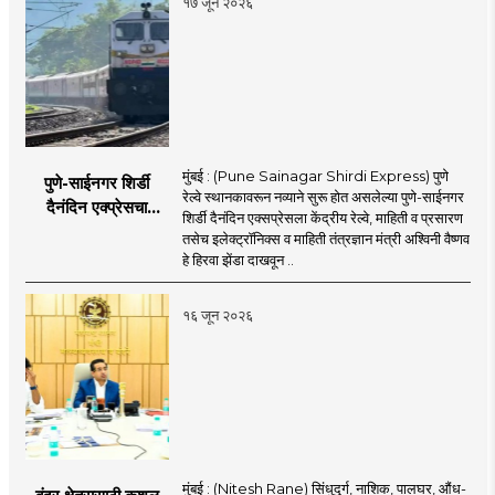
१७ जून २०२६
मुंबई : (Pune Sainagar Shirdi Express) पुणे
पुणे-साईनगर शिर्डी
रेल्वे स्थानकावरून नव्याने सुरू होत असलेल्या पुणे-साईनगर
दैनंदिन एक्प्रेसचा
शिर्डी दैनंदिन एक्सप्रेसला केंद्रीय रेल्वे, माहिती व प्रसारण
शुभारंभ; केंद्रीय मंत्री
तसेच इलेक्ट्रॉनिक्स व माहिती तंत्रज्ञान मंत्री अश्विनी वैष्णव
अश्विनी वैष्णव दाखवणार
हे हिरवा झेंडा दाखवून ..
हिरवा झेंडा
१६ जून २०२६
मुंबई : (Nitesh Rane) सिंधुदुर्ग, नाशिक, पालघर, औंध-