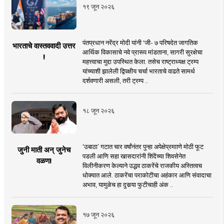
१९ जून २०२६
पंतप्रधान नरेंद्र मोदी यांनी 'जी- ७ परिषदेत जागतिक
भारताचे वास्तववादी उत्तर
आर्थिक विकासाचे नवे प्रारूप मांडताना, सागरी सुरक्षेचा
!
महत्त्वाचा मुद्दा उपस्थित केला. तसेच राष्ट्राध्यक्ष ट्रम्प
यांच्याशी झालेली द्विपक्षीय चर्चा भारताचे वाढते सामर्थ
दर्शवणारी असली, तरी ट्रम्प ..
१८ जून २०२६
‘उबाठा’ गटात चार वर्षांनंतर पुन्हा अपेक्षेप्रमााणे मोठी फूट
जुनी माती अन् जुनेच
पडली आणि सहा खासदारांनी शिंदेंच्या शिवसेनेत
वळण!
विलीनीकरण केल्याने उद्धव ठाकरेंचे राजकीय अस्तित्वच
धोक्यात आले. ठाकरेंचा पराकोटीचा अहंकार आणि संवादाचा
अभाव, यामुळेच हा दुसर्‍या फुटीचाही अंक ..
१७ जून २०२६