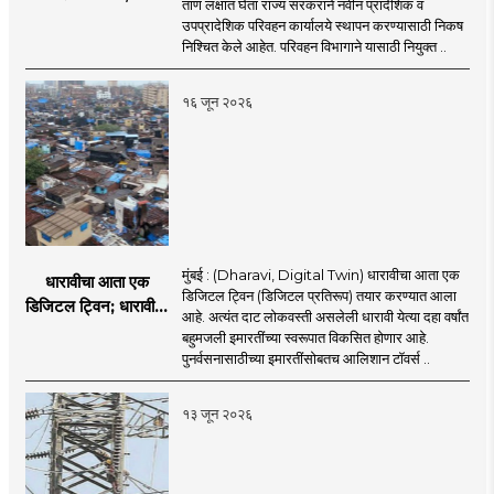
ताण लक्षात घेता राज्य सरकराने नवीन प्रादेशिक व
आरटीओ कार्यालयांसाठी
उपप्रादेशिक परिवहन कार्यालये स्थापन करण्यासाठी निकष
निकष निश्चित
निश्चित केले आहेत. परिवहन विभागाने यासाठी नियुक्त ..
१६ जून २०२६
मुंबई : (Dharavi, Digital Twin) धारावीचा आता एक
धारावीचा आता एक
डिजिटल ट्विन (डिजिटल प्रतिरूप) तयार करण्यात आला
डिजिटल ट्विन; धारावीची
आहे. अत्यंत दाट लोकवस्ती असलेली धारावी येत्या दहा वर्षांत
सर्व माहिती या डिजिटल
बहुमजली इमारतींच्या स्वरूपात विकसित होणार आहे.
ट्विनमध्ये जतन
पुनर्वसनासाठीच्या इमारतींसोबतच आलिशान टॉवर्स ..
१३ जून २०२६