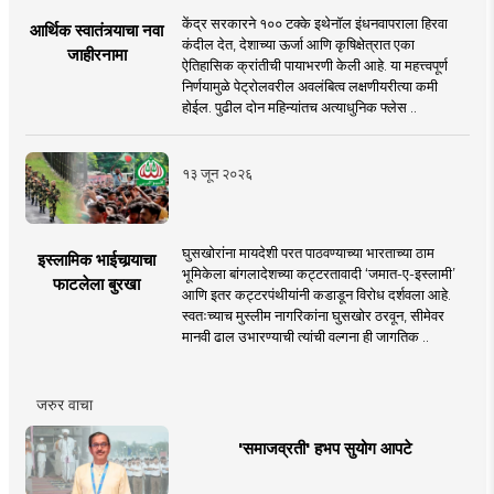
केंद्र सरकारने १०० टक्के इथेनॉल इंधनवापराला हिरवा
आर्थिक स्वातंत्र्याचा नवा
कंदील देत, देशाच्या ऊर्जा आणि कृषिक्षेत्रात एका
जाहीरनामा
ऐतिहासिक क्रांतीची पायाभरणी केली आहे. या महत्त्वपूर्ण
निर्णयामुळे पेट्रोलवरील अवलंबित्व लक्षणीयरीत्या कमी
होईल. पुढील दोन महिन्यांतच अत्याधुनिक फ्लेस ..
१३ जून २०२६
घुसखोरांना मायदेशी परत पाठवण्याच्या भारताच्या ठाम
इस्लामिक भाईचार्‍याचा
भूमिकेला बांगलादेशच्या कट्टरतावादी ‘जमात-ए-इस्लामी’
फाटलेला बुरखा
आणि इतर कट्टरपंथीयांनी कडाडून विरोध दर्शवला आहे.
स्वतःच्याच मुस्लीम नागरिकांना घुसखोर ठरवून, सीमेवर
मानवी ढाल उभारण्याची त्यांची वल्गना ही जागतिक ..
जरुर वाचा
'समाजव्रती' हभप सुयोग आपटे