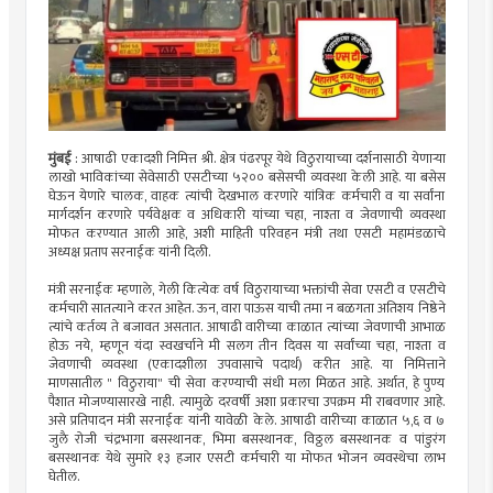
मुंबई
: आषाढी एकादशी निमित्त श्री. क्षेत्र पंढरपूर येथे विठुरायाच्या दर्शनासाठी येणाऱ्या
लाखो भाविकांच्या सेवेसाठी एसटीच्या ५२०० बसेसची व्यवस्था केली आहे. या बसेस
घेऊन येणारे चालक, वाहक त्यांची देखभाल करणारे यांत्रिक कर्मचारी व या सर्वांना
मार्गदर्शन करणारे पर्यवेक्षक व अधिकारी यांच्या चहा, नाश्ता व जेवणाची व्यवस्था
मोफत करण्यात आली आहे, अशी माहिती परिवहन मंत्री तथा एसटी महामंडळाचे
अध्यक्ष प्रताप सरनाईक यांनी दिली.
मंत्री सरनाईक म्हणाले, गेली कित्येक वर्ष विठुरायाच्या भक्तांची सेवा एसटी व एसटीचे
कर्मचारी सातत्याने करत आहेत. ऊन, वारा पाऊस याची तमा न बळगता अतिशय निष्ठेने
त्यांचे कर्तव्य ते बजावत असतात. आषाढी वारीच्या काळात त्यांच्या जेवणाची आभाळ
होऊ नये, म्हणून यंदा स्वखर्चाने मी सलग तीन दिवस या सर्वांच्या चहा, नाश्ता व
जेवणाची व्यवस्था (एकादशीला उपवासाचे पदार्थ) करीत आहे. या निमित्ताने
माणसातील " विठुराया" ची सेवा करण्याची संधी मला मिळत आहे. अर्थात, हे पुण्य
पैशात मोजण्यासारखे नाही. त्यामुळे दरवर्षी अशा प्रकारचा उपक्रम मी राबवणार आहे.
असे प्रतिपादन मंत्री सरनाईक यांनी यावेळी केले. आषाढी वारीच्या काळात ५,६ व ७
जुलै रोजी चंद्रभागा बसस्थानक, भिमा बसस्थानक, विठ्ठल बसस्थानक व पांडुरंग
बसस्थानक येथे सुमारे १३ हजार एसटी कर्मचारी या मोफत भोजन व्यवस्थेचा लाभ
घेतील.