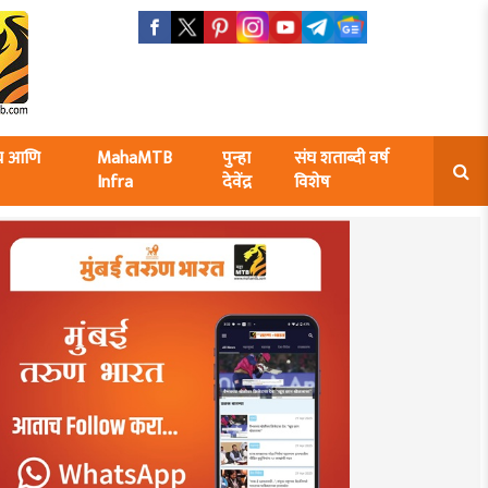
ंघ आणि
MahaMTB
पुन्हा
संघ शताब्दी वर्ष
Infra
देवेंद्र
विशेष