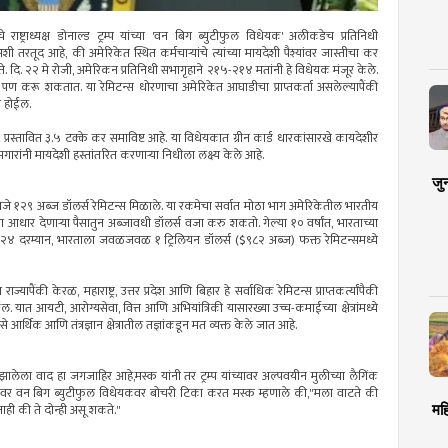
 राष्ट्राध्यक्ष डोनाल्ड ट्रम्प यांच्या 'वन बिग ब्युटीफुल विधेयक' अलीकडेच प्रतिनिधी
तूद आहे, की अमेरिकेत स्थित कर्मचाऱ्यांचे त्यांच्या मायदेशी पैश्यांवर जास्तीचा कर
. दि. २२ मे रोजी, अमेरिकन प्रतिनिधी सभागृहाने २१५-२१४ मतांनी हे विधेयक मंजूर केले.
ण करू शकतात. या रेमिटन्स धोरणाचा अमेरिकेत आघाडीचा प्राप्तकर्ता असलेल्यापैंकी
 होईल.
प्रस्तावित ३.५ टक्के कर समाविष्ट आहे. या विधेयकात ग्रीन कार्ड धारकांसारखे कायदेशीर
गारांनी मायदेशी हस्तांतरित करणाऱ्या निधीला लक्ष्य केले आहे.
जु
ाजे १२९ अब्ज डॉलर्स रेमिटन्स मिळाले. या रकमेचा सर्वात मोठा भाग अमेरिकेतील भारतीय
ांना आधार देणाऱ्या पैसातुन अब्जावधी डॉलर्स वजा करु शकतो. गेल्या १० वर्षांत, भारताच्या
०२४ दरम्यान, भारताला जवळजवळ १ ट्रिलियन डॉलर्स ($९८२ अब्ज) फक्त रेमिटन्समध्ये
पैंकी केरळ, महाराष्ट्र, उत्तर प्रदेश आणि बिहार हे सर्वाधिक रेमिटन्स प्राप्तकर्त्यांपैकी
यात आयटी, आरोग्यसेवा, वित्त आणि अभियांत्रिकी यासारख्या उच्च-कमाईच्या क्षेत्रांमध्ये
 आर्थिक आणि तंत्रज्ञान क्षेत्रातील तज्ञांकडून मत व्यक्त केले जात आहे.
्यात झालेला वाद हा जगजाहिर आहे,मस्क यांनी तर ट्रम्प यांच्यावर अल्पवयीन मुलीच्या लैगिंक
मिवर वन बिग ब्युटीफुल विधेयकवर बोचरी टिका करत मस्क म्हणाले की,"मला वाटते की
मह
ाही की ते दोन्ही असू शकते."