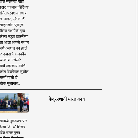
तील नऊपैकी सहा
दार एकनाथ शिंदेंच्या
सेनेत प्रवेश करणार
त. मात्र, एकेकाळी
ाष्ट्रातील प्रमुख
देशिक पक्षांपैकी एक
ल्या उद्धव ठाकरेंच्या
षाला आता आपले स्थान
वणे अवघड का झाले
? उबाठाचे राजकीय
ष्य काय असेल?
िषयी पत्रकार आणि
कीय विश्लेषक सुशील
र्णी यांची ही
ठोक मुलाखत..
केंद्रस्थानी भारत का ?
ामध्ये नुकत्याच पार
ेल्या 'जी-७' शिखर
देत भारत पुन्हा