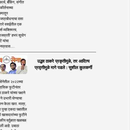
ार्य, बँकिंग, संगीत
कीर्तनाच्या
यमातून
जप्रबोधनाचा वसा
ारे वसईतील एक
श व्यक्तिमत्त्व,
ाजव्रती' हभप सुयोग
े यांचा
प्रवास.....
उद्धव ठाकरे प्रकृतीमुळे, तर आदित्य
प्रवृत्तीमुळे मागे पडले : सुशील कुलकर्णी
सेनेतील २०२२च्या
हासिक फुटीनंतर
व ठाकरे यांच्या पक्षाने
ाने उभारी घेण्याचा
त्न केला खरा. मात्र,
पुन्हा एकदा पक्षातील
 खासदारांच्या फुटीने
कीय वर्तुळात खळबळ
ली आहे. उबाठा