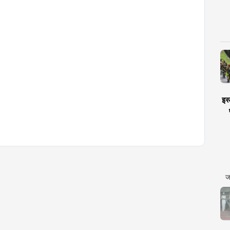
इस्
ज