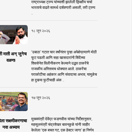
राष्ट्राध्यक्ष ट्रम्प यांच्याशी झालेली द्विपक्षीय चर्चा
भारताचे वाढते सामर्थ दर्शवणारी असली, तरी ट्रम्प
..
१८ जून २०२६
‘उबाठा’ गटात चार वर्षांनंतर पुन्हा अपेक्षेप्रमााणे मोठी
नी माती अन् जुनेच
फूट पडली आणि सहा खासदारांनी शिंदेंच्या
वळण!
शिवसेनेत विलीनीकरण केल्याने उद्धव ठाकरेंचे
राजकीय अस्तित्वच धोक्यात आले. ठाकरेंचा
पराकोटीचा अहंकार आणि संवादाचा अभाव, यामुळेच
हा दुसर्‍या फुटीचाही अंक ..
१७ जून २०२६
मुख्यमंत्री देवेंद्र फडणवीस यांच्या निर्देशानुसार,
िला सक्षमीकरणाचा
महसूलमंत्री चंद्रशेखर बावनकुळे यांनी जाहीर
नवा अध्याय
केलेला ‘एक बचत गट, एक हेक्टर जागा’ हा निर्णय