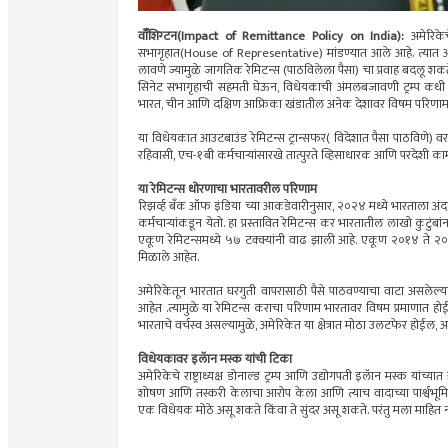
वॉँशिग्टन(Impact of Remittance Policy on India):
अमेरिकेचे
सभागृहात(House of Representative) मांडण्यात आले आहे. त्यात अशी तर
लावणे ज्यामुळे जागतिक रेमिटन्स (पाठविलेला पैसा) चा प्रवाह बदलू शकते
सिनेट सभागृहाची सहमती घेऊन, विधेयकाची अंमलबजावणी ट्रम्प कधी प
भारत, चीन आणि दक्षिण आफ्रिका खंडातील अनेक देशावर विषम परिणाम
या विधेयकात आउटबाउंड रेमिटन्स ट्रान्सफर( विदेशात पैसा पाठविणे) वर 
रहिवासी, एच-१बी कर्मचाऱ्यांसारखे तात्पुरते व्हिसाधारक आणि परदेशी काम
या रेमिटन्स धोरणाचा भारतावरील परिणाम
रिझर्व्ह बँक ऑफ इंडिया च्या आकडेवारीनुसार, २०२४ मध्ये भारताला अंद
कर्मचाऱ्यांकडून येतो. हा प्रस्तावित रेमिटन्स कर भारतातील लाखो कुटुंब
एकूण रेमिटन्समध्ये ५७ टक्क्यांनी वाढ झाली आहे. एकूण २०१४ ते २
मिळाले आहेत.
अमेरिकेतून भारतात घरगुती वापरासाठी पैसे पाठवण्याचा वाटा असलेल्या राज्या
आहेत .त्यामुळे या रेमिटन्स कराचा परिणाम भारतावर विषम प्रमाणात होईल. 
भारताचे वर्चस्व असल्यामुळे, अमेरिकेत या क्षेत्रात मोठा उलटफेर होईल, असे
विधेयकावर इलॅान मस्क यांची टिका
अमेरिकेचे राष्ट्राध्यक्ष डोनाल्ड ट्रम्प आणि उद्योगपती इलॅान मस्क यांच
शोषण आणि तस्करी केलाचा आरोप केला आणि त्याच वादाच्या पार्श्वभू
एक विधेयक मोठे असू शकते किंवा ते सुंदर असू शकते. परंतु मला माहित न