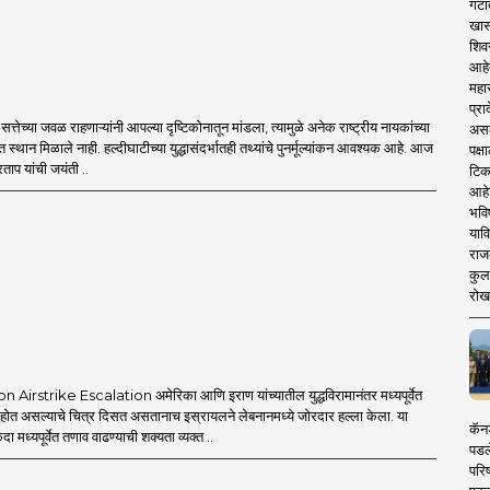
गटा
खास
शिव
आहे
महार
प्रा
्तेच्या जवळ राहणाऱ्यांनी आपल्या दृष्टिकोनातून मांडला, त्यामुळे अनेक राष्ट्रीय नायकांच्या
असले
त स्थान मिळाले नाही. हल्दीघाटीच्या युद्धासंदर्भातही तथ्यांचे पुनर्मूल्यांकन आवश्यक आहे. आज
पक्
ताप यांची जयंती ..
टिक
आहे
भवि
याव
राज
कुलक
रोख
Airstrike Escalation अमेरिका आणि इराण यांच्यातील युद्धविरामानंतर मध्यपूर्वेत
त होत असल्याचे चित्र दिसत असतानाच इस्रायलने लेबनानमध्ये जोरदार हल्ला केला. या
कॅनड
एकदा मध्यपूर्वेत तणाव वाढण्याची शक्यता व्यक्त ..
पडल
परिष