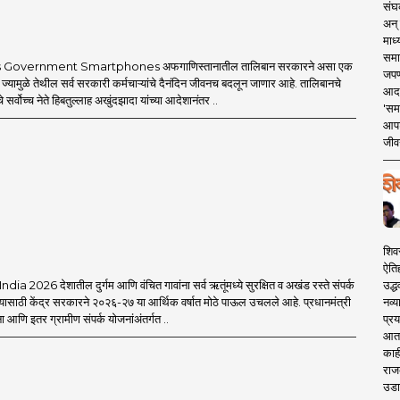
संघक
अन् 
माध्
समा
 Government Smartphones अफगाणिस्तानातील तालिबान सरकारने असा एक
जपण
 ज्यामुळे तेथील सर्व सरकारी कर्मचाऱ्यांचे दैनंदिन जीवनच बदलून जाणार आहे. तालिबानचे
आदर्
 सर्वोच्च नेते हिबतुल्लाह अखुंदझादा यांच्या आदेशानंतर ..
'सम
आपट
जीवन
शिव
ऐति
उद्ध
a 2026 देशातील दुर्गम आणि वंचित गावांना सर्व ऋतूंमध्ये सुरक्षित व अखंड रस्ते संपर्क
नव्य
यासाठी केंद्र सरकारने २०२६-२७ या आर्थिक वर्षात मोठे पाऊल उचलले आहे. प्रधानमंत्री
प्रय
आणि इतर ग्रामीण संपर्क योजनांअंतर्गत ..
आता 
काही
राज
उडा