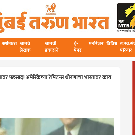
अर्थभारत
आमचे
आमची
ई-
मनोरंजन
विविध
रा.स्व.स
लेखक
प्रकाशने
पेपर
परिवार
जगावर पडसाद! अमेरिकेच्या रेमिटन्स धोरणाचा भारतावर काय