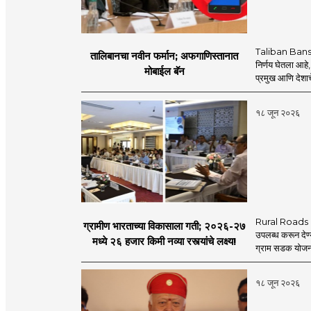
Taliban Bans
तालिबानचा नवीन फर्मान; अफगाणिस्तानात
निर्णय घेतला आहे,
मोबाईल बॅन
प्रमुख आणि देशाचे
१८ जून २०२६
Rural Roads Indi
ग्रामीण भारताच्या विकासाला गती; २०२६-२७
उपलब्ध करून देण्
मध्ये २६ हजार किमी नव्या रस्त्यांचे लक्ष्य!
ग्राम सडक योजना 
१८ जून २०२६