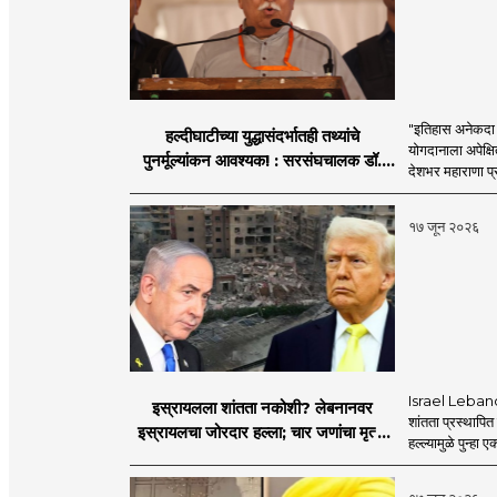
"इतिहास अनेकदा सत
हल्दीघाटीच्या युद्धासंदर्भातही तथ्यांचे
योगदानाला अपेक्षि
पुनर्मूल्यांकन आवश्यक! : सरसंघचालक डॉ.
देशभर महाराणा प्र
मोहनजी भागवत
१७ जून २०२६
Israel Lebanon 
इस्रायलला शांतता नकोशी? लेबनानवर
शांतता प्रस्थापि
इस्रायलचा जोरदार हल्ला; चार जणांचा मृत्यू,
हल्ल्यामुळे पुन्हा 
इराण-अमेरिकेत आरोप-प्रत्यारोप