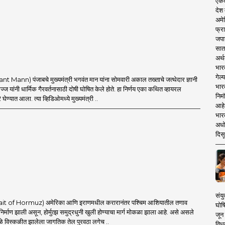
एकदा
देश
अमेर
फ्रा
जपा
सात
अर्थ
भार
गेल्
t Mann) पंजाबचे मुख्यमंत्री भगवंत मान यांना सोमवारी अकाल तख्ताचे जत्थेदार ज्ञानी
भार
ज यांनी धार्मिक गैरवर्तनासाठी दोषी घोषित केले होते. हा निर्णय एका कथित व्हायरल
निमं
घेण्यात आला. त्या व्हिडिओमध्ये मुख्यमंत्री ..
आहे.
भारत
अधो
दिसू
संयु
Strait of Hormuz) अमेरिका आणि इराणमधील करारानंतर पश्चिम आशियातील तणाव
घोष
 निर्माण झाली असून, होर्मुत्झ समुद्रधुनी खुली होण्याचा मार्ग मोकळा झाला आहे. असे असले
जून 
ामुळे विस्कळीत झालेला जागतिक तेल पुरवठा लगेच ..
विधव