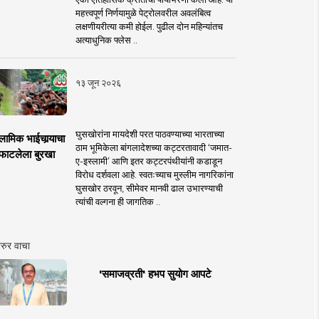
महत्त्वपूर्ण निर्णयामुळे पेट्रोलवरील अवलंबित्व
लक्षणीयरीत्या कमी होईल. पुढील दोन महिन्यांतच
अत्याधुनिक फ्लेस ..
१३ जून २०२६
घुसखोरांना मायदेशी परत पाठवण्याच्या भारताच्या
लामिक भाईचार्‍याचा
ठाम भूमिकेला बांगलादेशच्या कट्टरतावादी ‘जमात-
फाटलेला बुरखा
ए-इस्लामी’ आणि इतर कट्टरपंथीयांनी कडाडून
विरोध दर्शवला आहे. स्वतःच्याच मुस्लीम नागरिकांना
घुसखोर ठरवून, सीमेवर मानवी ढाल उभारण्याची
त्यांची वल्गना ही जागतिक ..
रुर वाचा
'समाजव्रती' हभप सुयोग आपटे