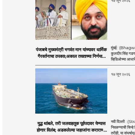
१७ जून २०२६
मुंबई : (Bhagwan
पंजाबचे मुख्यमंत्री भगवंत मान यांच्यावर धार्मिक
कुलदीप सिंह गडगज्
गैरवर्तनाचा ठपका!;अकाल तख्ताच्या निर्णयाने
व्हिडिओच्या आधारे 
मोठी खळबळ
१७ जून २०२६
नवी दिल्ली : (
युद्ध थांबले, तरी जलवाहतुक पूर्वपदावर येण्यास
निवळण्याची चिन्हे
होणार विलंब; अडकलेल्या जहाजांना कराराच्या
तरीही, या संघर्ष