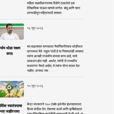
महिला सक्षमीकरणाच्या दिशेने टाकलेले एक
ऐतिहासिक पाऊल म्हणावे लागेल. बांबू आणि चारा
लागवडीतून महिलांसाठी शाश्वत ..
१६ जून २०२६
वय वाढल्यावर माणसाला नैसर्गिकरीत्याच थोडीफार
र्याय थोडा सक्षम
प्रगल्भता येते. राहुल गांधी हे या नियमालाही अपवाद!
करा!
त्यांना आजही राजकीय वास्तव काय आहे, याचे
आकलन होत नाही. अर्थात, त्यांनी जे राजकीय
सल्लागार नेमले आहेत, ते त्यांना योग्य सल्ला देत
नाहीत, अन्यथा ज्या ..
१५ जून २०२६
केंद्र सरकारने १०० टक्के इथेनॉल इंधनवापराला
्थिक स्वातंत्र्याचा
हिरवा कंदील देत, देशाच्या ऊर्जा आणि कृषिक्षेत्रात
नवा जाहीरनामा
एका ऐतिहासिक क्रांतीची पायाभरणी केली आहे. या