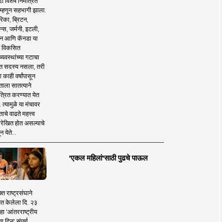
 विशेष निमंत्रित
 म्हणून सहभागी झाला.
िका, ब्रिटन,
न्स, जर्मनी, इटली,
न आणि कॅनडा या
 विकसित
व्यवस्थांच्या गटाचा
त सदस्य नसला, तरी
या काही वर्षांपासून
ताला सातत्याने
त्रित करण्यात येत
 त्यामुळे या मंचावर
ाचे वाढते महत्त्व
रेखित होत असल्याचे
न येते...
'एकल महिलां'साठी पुढचे पाऊल
क्त राष्ट्रसंघाने
ित केलेला दि. २३
हा 'आंतरराष्ट्रीय
ा दिन' संपूर्ण