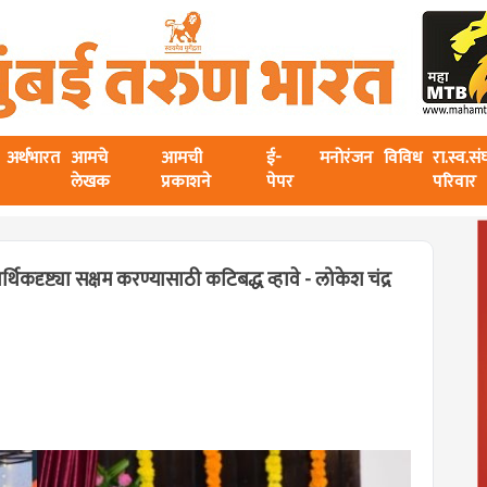
अर्थभारत
आमचे
आमची
ई-
मनोरंजन
विविध
रा.स्व.स
लेखक
प्रकाशने
पेपर
परिवार
ृष्ट्या सक्षम करण्यासाठी कटिबद्ध व्हावे - लोकेश चंद्र