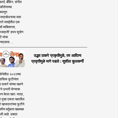
ार्य, बँकिंग, संगीत
कीर्तनाच्या
यमातून
जप्रबोधनाचा वसा
ारे वसईतील एक
श व्यक्तिमत्त्व,
ाजव्रती' हभप सुयोग
े यांचा
प्रवास.....
उद्धव ठाकरे प्रकृतीमुळे, तर आदित्य
प्रवृत्तीमुळे मागे पडले : सुशील कुलकर्णी
सेनेतील २०२२च्या
हासिक फुटीनंतर
व ठाकरे यांच्या पक्षाने
ाने उभारी घेण्याचा
त्न केला खरा. मात्र,
पुन्हा एकदा पक्षातील
 खासदारांच्या फुटीने
कीय वर्तुळात खळबळ
ली आहे. उबाठा