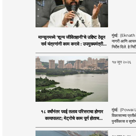
मुंबई : (Eknath 
मान्सूनमध्ये ‘शून्य जीवितहानी’चे उद्दिष्ट ठेवून
नागरी आणि आपत्काल
सर्व यंत्रणांनी काम करावे : उपमुख्यमंत्री
निर्देश दिले. हे निर्
एकनाथ शिंदे
१७ जून २०२६
मुंबई : (Powai L
१८ वर्षांनंतर पवई तलाव परिसराचा होणार
विकासाच्या प्रतीक
कायापालट; मेट्रोचे काम पूर्ण होताच
पुनर्विकास व सुश
पुनर्विकासाला सुरुवात;