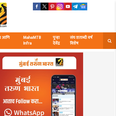
ंघ आणि
MahaMTB
पुन्हा
संघ शताब्दी वर्ष
Infra
देवेंद्र
विशेष