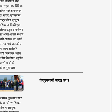
तील नऊपैकी सहा
दार एकनाथ शिंदेंच्या
सेनेत प्रवेश करणार
त. मात्र, एकेकाळी
ाष्ट्रातील प्रमुख
देशिक पक्षांपैकी एक
ल्या उद्धव ठाकरेंच्या
षाला आता आपले स्थान
वणे अवघड का झाले
? उबाठाचे राजकीय
ष्य काय असेल?
िषयी पत्रकार आणि
कीय विश्लेषक सुशील
र्णी यांची ही
ठोक मुलाखत..
केंद्रस्थानी भारत का ?
ामध्ये नुकत्याच पार
ेल्या 'जी-७' शिखर
देत भारत पुन्हा