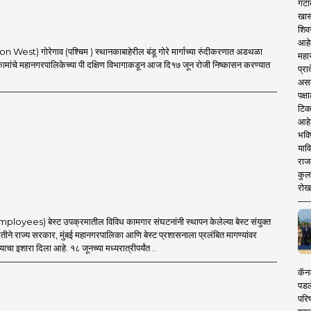
गटा
खास
शिव
आहे
 West) गोरेगाव (पश्चिम ) स्थानकाबाहेरील बंडू गोरे मार्गाच्या रुंदीकरणात अडथळा
महार
कामांचे महानगरपालिकेच्या पी दक्षिण विभागाकडून आज दि१७ जून रोजी निष्कासन करण्यात
प्रा
असले
पक्
टिक
आहे
भवि
याव
राज
कुलक
रोख
mployees) बेस्ट उपक्रमातील विविध कामगार संघटनांनी स्थापन केलेल्या बेस्ट संयुक्त
ीने राज्य सरकार, मुंबई महानगरपालिका आणि बेस्ट प्रशासनाला प्रलंबित मागण्यांवर
्याचा इशारा दिला आहे. १८ जूनच्या मध्यरात्रीपर्यंत ..
कॅनड
पडल
परिष