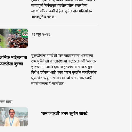
महत्त्वपूर्ण निर्णयामुळे पेट्रोलवरील अवलंबित्व
लक्षणीयरीत्या कमी होईल. पुढील दोन महिन्यांतच
अत्याधुनिक फ्लेस ..
१३ जून २०२६
घुसखोरांना मायदेशी परत पाठवण्याच्या भारताच्या
लामिक भाईचार्‍याचा
ठाम भूमिकेला बांगलादेशच्या कट्टरतावादी ‘जमात-
फाटलेला बुरखा
ए-इस्लामी’ आणि इतर कट्टरपंथीयांनी कडाडून
विरोध दर्शवला आहे. स्वतःच्याच मुस्लीम नागरिकांना
घुसखोर ठरवून, सीमेवर मानवी ढाल उभारण्याची
त्यांची वल्गना ही जागतिक ..
रुर वाचा
'समाजव्रती' हभप सुयोग आपटे