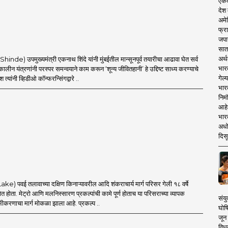
एकदा
देश
अमेर
फ्रा
जपा
सात
अर्थ
Shinde) उपमुख्यमंत्री एकनाथ शिंदे यांनी मुंबईतील मान्सूनपूर्व तयारीचा आढावा घेत सर्व
भार
ीन यंत्रणांनी परस्पर समन्वयाने काम करून ‘शून्य जीवितहानी’ हे उद्दिष्ट साध्य करण्याचे
गेल्
देश त्यांनी व्हिडीओ कॉन्फरन्सिंगद्वारे ..
भार
निमं
आहे.
भारत
अधो
दिसू
ake) पवई तलावाच्या दक्षिण किनाऱ्यावरील आदि शंकराचार्य मार्ग परिसर गेली १८ वर्षे
्षेत होता. मेट्रो आणि मलनिस्सारण प्रकल्पांची कामे पूर्ण होताच या परिसराच्या व्यापक
संयु
ोभीकरणाचा मार्ग मोकळा झाला आहे. प्रकल्प ..
घोष
जून 
विधव