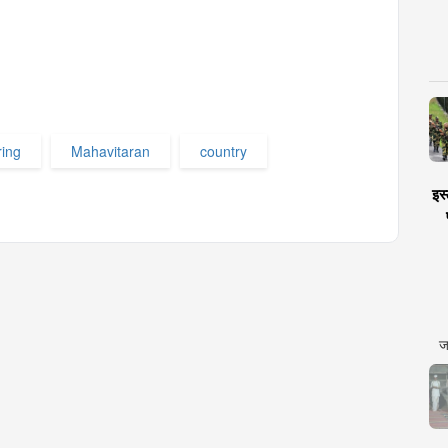
ing
Mahavitaran
country
इस्
ज