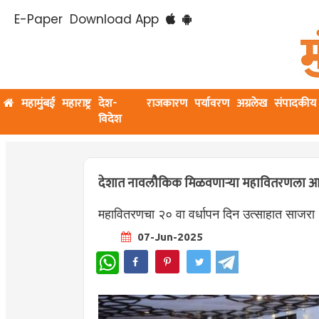
E-Paper
Download App
महामुंबई
महाराष्ट्र
देश-
राजकारण
पर्यावरण
अग्रलेख
संपादकीय
विदेश
देशात नावलौकिक मिळवणाऱ्या महावितरणला आर्थिकद
महावितरणचा २० वा वर्धापन दिन उत्साहात साजरा
07-Jun-2025
WhatsApp