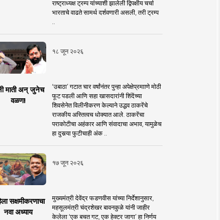
राष्ट्राध्यक्ष ट्रम्प यांच्याशी झालेली द्विपक्षीय चर्चा
भारताचे वाढते सामर्थ दर्शवणारी असली, तरी ट्रम्प
..
१८ जून २०२६
‘उबाठा’ गटात चार वर्षांनंतर पुन्हा अपेक्षेप्रमााणे मोठी
नी माती अन् जुनेच
फूट पडली आणि सहा खासदारांनी शिंदेंच्या
वळण!
शिवसेनेत विलीनीकरण केल्याने उद्धव ठाकरेंचे
राजकीय अस्तित्वच धोक्यात आले. ठाकरेंचा
पराकोटीचा अहंकार आणि संवादाचा अभाव, यामुळेच
हा दुसर्‍या फुटीचाही अंक ..
१७ जून २०२६
मुख्यमंत्री देवेंद्र फडणवीस यांच्या निर्देशानुसार,
िला सक्षमीकरणाचा
महसूलमंत्री चंद्रशेखर बावनकुळे यांनी जाहीर
नवा अध्याय
केलेला ‘एक बचत गट, एक हेक्टर जागा’ हा निर्णय