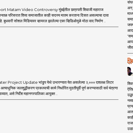
संघक
अन् 
rt Matam Video Controversy मुंबईतील छत्रपती शिवाजी महाराज
माध्
िमानतळ परिसरात शिया समाजातील काही सदस्य मातम करताना दिसत असल्याचा दावा
समा
 बुधवारी सोशल मिडियावर व्हायरल झालेल्या एका व्हिडिओमुळे मोठा वाद निर्माण ..
जपण
आदर्
'सम
आपट
जीवन
 Project Update भांडुप येथे उभारण्यात येत असलेल्या २,००० दशलक्ष लिटर
शिव
ा अत्याधुनिक जलशुद्धीकरण प्रकल्पाची कामे निर्धारित मुदतीपूर्वी पूर्ण करण्यासाठी सर्व यंत्रणा
ऐति
ाव्यात, असे निर्देश महानगरपालिका आयुक्त ..
उद्ध
नव्य
प्रय
आता 
काही
राज
उडा