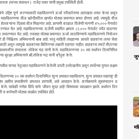
ालक (मानव संसाधन ) राजेंद्र पवार यांची प्रमुख उपस्थिती होती.
्यवस्थेचे उद्दिष्ट पूर्ण करण्यासाठी महावितरणने ऊर्जा परिवर्तनाचा आराखडा तयार केला असून
े महावितरणचा वीज खरेदीवरील खर्चात मोठ्या प्रमाणात बचत होणार आहे. त्यामुळे वीज
िनीमुळे शेतकऱ्यांना दिवसा वीज मिळणार आहे. आगामी काळात विजेची मागणी ४५,००० मेगावॅट
ण्यात येत आहे. महावितरणच्या ऊर्जेची स्थापित क्षमता ८२,००० मेगावॅट पर्यंत वाढणार
न उभारण्यात येत आहे. एवढ्या मोठ्या प्रमाणात ऊर्जा साठविण्याचे महावितरणचे नियोजन
 निश्चितच अभिमानाची बाब आहे. परंतु माहिती तंत्रज्ञाच्या आधारे ग्राहकांना तत्पर सेवा
साठी असून त्यामुळे ग्राहकांच्या बिलिंगच्या तक्रारी राहणार नाहीत. ग्राहकांना स्मार्ट मीटरच्या
्थापकीय संचालक लोकेश चंद्र यांनी केले. महावितरणच्या २० व्या वर्धापन दिनानिमित्त
्या सुरक्षा अभियानाचे श्री.लोकेश चंद्र यांनी कौतुक केले.
जु
 फडणवीस यांच्या नेतृत्वात महावितरणने केलेली प्रगती उल्लेखनीय असून स्पर्धेच्या युगात सक्षम
ितरणच्या २० व्या वर्धापन दिनानिमित्त ‘शुन्य अपघात महावितरण, शुन्य अपघात महाराष्ट्र’ ही
मोहीम अशीच प्रभावीपणे अंमलात आणावी, असे आवाहन केले. कार्यक्रमाचे सूत्रसंचालन व
े. यावेळी गणेश शिंदे यांचे 'जीवन सुंदर आहे' विषयावर व्याख्यान झाले. वर्धापन दिन
ी व कर्मचारी मोठ्या संख्येत उपस्थित होते.
मह