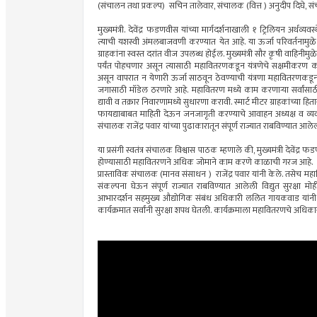
(संचालन तथा प्रकल्प) सचिन तालेवार, संचालक (वित्त ) अनुदीप दिघे, संच
मुख्यमंत्री. देवेंद्र फडणवीस यांच्या मार्गदर्शनाखाली १ ट्रिलियन अर्थव
त्याची यशस्वी अंमलबाजवणी करण्यात येत आहे. या ऊर्जा परिवर्तनामुळ
ग्राहकांना स्वस्त दरांत वीज उपलब्ध होईल. मुख्यमंत्री सौर कृषी वाह
पर्यंत पोहचणार असून त्यासाठी महावितरणकडून यंत्रणेचे सक्षमीकरण कर
असून वापरात न येणारी ऊर्जा साठवून ठेवण्याची यंत्रणा महावितरणकडू
जगासाठी मॉडेल ठरणारे आहे. महावितरण मध्ये काम करणाऱ्या सर्वांसाठी ही
द्यावी व तक्रार निवारणामध्ये सुधारणा करावी. स्मार्ट मीटर ग्राहकांच्या हिता
फायद्याबाबत माहिती देऊन जनजागृती करण्याचे आवाहन अध्यक्ष व व्यवस
संचालक राजेंद्र पवार यांच्या पुढाकारातून संपूर्ण राज्यात राबविण्यात आलेल
या प्रसंगी स्वतंत्र संचालक विश्वास पाठक म्हणाले की, मुख्यमंत्री देवेंद्र
होण्यासाठी महावितरणने अधिक जोमाने काम करणे काळाची गरज आहे.
प्रास्ताविक संचालक (मानव संसाधन ) राजेंद्र पवार यांनी केले. तसेच महाव
संकल्पना घेऊन संपूर्ण राज्यात राबविण्यात आलेली विद्युत सुरक्षा 
आभारदर्शन सहमुख्य औद्योगिक संबंध अधिकारी ललित गायकवाड यांनी केल
कार्यक्रमात सर्वांनी सुरक्षा शपथ घेतली. कार्यक्रमाला महावितरणचे अधिकार