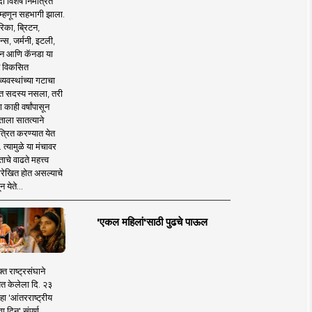
 विशेष निमंत्रित
 म्हणून सहभागी झाला.
िका, ब्रिटन,
न्स, जर्मनी, इटली,
न आणि कॅनडा या
 विकसित
व्यवस्थांच्या गटाचा
त सदस्य नसला, तरी
या काही वर्षांपासून
ताला सातत्याने
त्रित करण्यात येत
 त्यामुळे या मंचावर
ाचे वाढते महत्त्व
रेखित होत असल्याचे
न येते...
'एकल महिलां'साठी पुढचे पाऊल
क्त राष्ट्रसंघाने
ित केलेला दि. २३
हा 'आंतरराष्ट्रीय
ा दिन' संपूर्ण