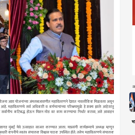
अ
ी पंप योजना अशा योजनांच्या अंमलबजावणीत महावितरणने देशात नावलौकिक मिळवला असून
. महावितरणचे सर्व अधिकारी व कर्मचाऱ्यांच्या परिश्रमामुळे हे शक्य झाले आहे.परंतु
ठी सर्वानीच कटिबद्ध होऊन मिशन मोड वर काम करण्याचा निर्धार करावा, असे आवाहन
भा
 मुंबई येथे उत्साहात साजरा करण्यात आला. याप्रसंगी कार्यक्रमाचे अध्यक्ष म्हणून
ं.सूत्रधारी कंपनीचे स्वतंत्र संचालक विश्वास पाठक उपस्थित होते. तसेच महावितरणचे संचालक