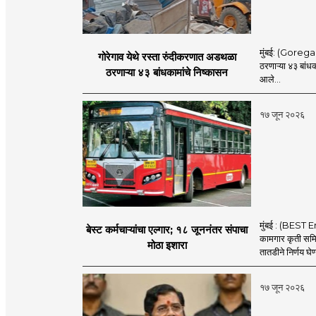
मुंबई: (Goregaon
गोरेगाव येथे रस्ता रुंदीकरणात अडथळा
ठरणाऱ्या ४३ बांध
ठरणाऱ्या ४३ बांधकामांचे निष्कासन
आले...
१७ जून २०२६
मुंबई : (BEST E
बेस्ट कर्मचाऱ्यांचा एल्गार; १८ जूननंतर संपाचा
कामगार कृती समित
मोठा इशारा
तातडीने निर्णय घेण
१७ जून २०२६