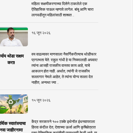
महिला सक्षमीकरणाच्या दिशेने टाकलेले एक
ऐतिहासिक पाऊल म्हणावे लागेल. बांबू आणि चारा
लागवडीतून महिलांसाठी शाश्वत ..
१६ जून २०२६
वय वाढल्यावर माणसाला नैसर्गिकरीत्याच थोडीफार
र्याय थोडा सक्षम
प्रगल्भता येते. राहुल गांधी हे या नियमालाही अपवाद!
करा!
त्यांना आजही राजकीय वास्तव काय आहे, याचे
आकलन होत नाही. अर्थात, त्यांनी जे राजकीय
सल्लागार नेमले आहेत, ते त्यांना योग्य सल्ला देत
नाहीत, अन्यथा ज्या ..
१५ जून २०२६
केंद्र सरकारने १०० टक्के इथेनॉल इंधनवापराला
्थिक स्वातंत्र्याचा
हिरवा कंदील देत, देशाच्या ऊर्जा आणि कृषिक्षेत्रात
नवा जाहीरनामा
एका ऐतिहासिक क्रांतीची पायाभरणी केली आहे. या