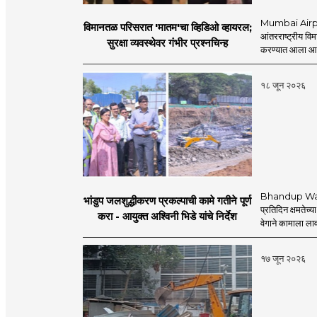
Mumbai Airpo
विमानतळ परिसरात 'मातम'चा व्हिडिओ व्हायरल;
आंतरराष्ट्रीय व
सुरक्षा व्यवस्थेवर गंभीर प्रश्नचिन्ह
करण्यात आला आहे.
१८ जून २०२६
Bhandup Water
भांडुप जलशुद्धीकरण प्रकल्पाची कामे गतीने पूर्ण
प्रतिदिन क्षमतेच्य
करा - आयुक्त अश्विनी भिडे यांचे निर्देश
वेगाने कामाला लाव
१७ जून २०२६