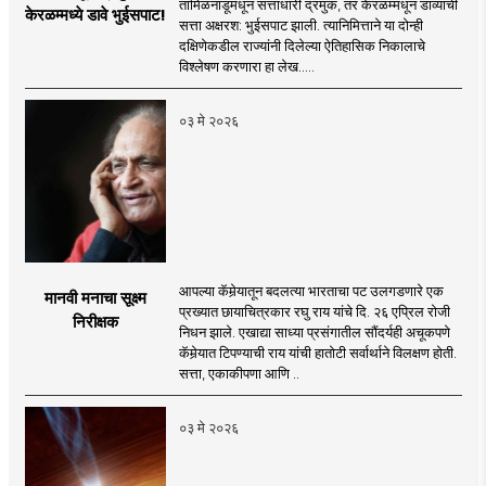
तामिळनाडूमधून सत्ताधारी द्रमुक, तर केरळम्मधून डाव्यांची
केरळम्मध्ये डावे भुईसपाट!
सत्ता अक्षरश: भुईसपाट झाली. त्यानिमित्ताने या दोन्ही
दक्षिणेकडील राज्यांनी दिलेल्या ऐतिहासिक निकालाचे
विश्लेषण करणारा हा लेख.....
०३ मे २०२६
आपल्या कॅमेर्‍यातून बदलत्या भारताचा पट उलगडणारे एक
मानवी मनाचा सूक्ष्म
प्रख्यात छायाचित्रकार रघु राय यांचे दि. २६ एप्रिल रोजी
निरीक्षक
निधन झाले. एखाद्या साध्या प्रसंगातील सौंदर्यही अचूकपणे
कॅमेर्‍यात टिपण्याची राय यांची हातोटी सर्वार्थाने विलक्षण होती.
सत्ता, एकाकीपणा आणि ..
०३ मे २०२६