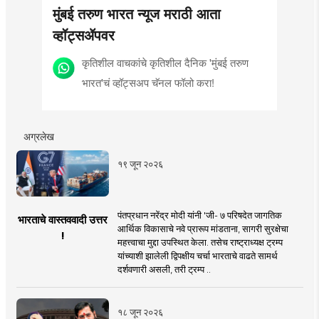
मुंबई तरुण भारत न्यूज मराठी आता
व्हॉट्सॲपवर
कृतिशील वाचकांचे कृतिशील दैनिक 'मुंबई तरुण
भारत'चं व्हॉट्सअप चॅनल फॉलो करा!
अग्रलेख
१९ जून २०२६
पंतप्रधान नरेंद्र मोदी यांनी 'जी- ७ परिषदेत जागतिक
भारताचे वास्तववादी उत्तर
आर्थिक विकासाचे नवे प्रारूप मांडताना, सागरी सुरक्षेचा
!
महत्त्वाचा मुद्दा उपस्थित केला. तसेच राष्ट्राध्यक्ष ट्रम्प
यांच्याशी झालेली द्विपक्षीय चर्चा भारताचे वाढते सामर्थ
दर्शवणारी असली, तरी ट्रम्प ..
१८ जून २०२६