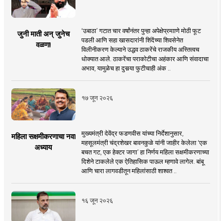
‘उबाठा’ गटात चार वर्षांनंतर पुन्हा अपेक्षेप्रमााणे मोठी फूट
जुनी माती अन् जुनेच
पडली आणि सहा खासदारांनी शिंदेंच्या शिवसेनेत
वळण!
विलीनीकरण केल्याने उद्धव ठाकरेंचे राजकीय अस्तित्वच
धोक्यात आले. ठाकरेंचा पराकोटीचा अहंकार आणि संवादाचा
अभाव, यामुळेच हा दुसर्‍या फुटीचाही अंक ..
१७ जून २०२६
मुख्यमंत्री देवेंद्र फडणवीस यांच्या निर्देशानुसार,
महिला सक्षमीकरणाचा नवा
महसूलमंत्री चंद्रशेखर बावनकुळे यांनी जाहीर केलेला ‘एक
अध्याय
बचत गट, एक हेक्टर जागा’ हा निर्णय महिला सक्षमीकरणाच्या
दिशेने टाकलेले एक ऐतिहासिक पाऊल म्हणावे लागेल. बांबू
आणि चारा लागवडीतून महिलांसाठी शाश्वत ..
१६ जून २०२६