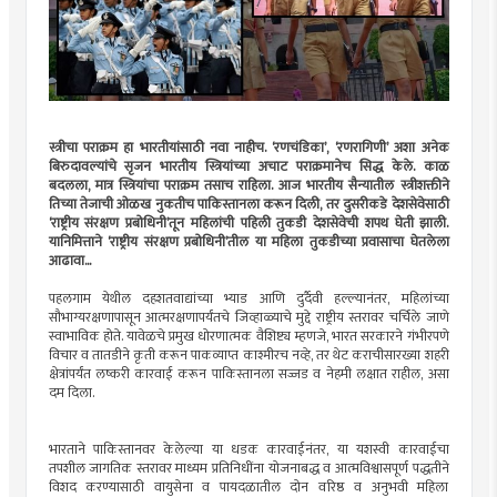
स्त्रीचा पराक्रम हा भारतीयांसाठी नवा नाहीच. ‘रणचंडिका’, ‘रणरागिणी’ अशा अनेक
बिरुदावल्यांचे सृजन भारतीय स्त्रियांच्या अचाट पराक्रमानेच सिद्ध केले. काळ
बदलला, मात्र स्त्रियांचा पराक्रम तसाच राहिला. आज भारतीय सैन्यातील स्त्रीशक्तीने
तिच्या तेजाची ओळख नुकतीच पाकिस्तानला करून दिली, तर दुसरीकडे देशसेवेसाठी
‘राष्ट्रीय संरक्षण प्रबोधिनी’तून महिलांची पहिली तुकडी देशसेवेची शपथ घेती झाली.
यानिमित्ताने ‘राष्ट्रीय संरक्षण प्रबोधिनी’तील या महिला तुकडीच्या प्रवासाचा घेतलेला
आढावा...
पहलगाम येथील दहशतवाद्यांच्या भ्याड आणि दुर्दैवी हल्ल्यानंतर, महिलांच्या
सौभाग्यरक्षणापासून आत्मरक्षणापर्यंतचे जिव्हाळ्याचे मुद्दे राष्ट्रीय स्तरावर चर्चिले जाणे
स्वाभाविक होते. यावेळचे प्रमुख धोरणात्मक वैशिष्ट्य म्हणजे, भारत सरकारने गंभीरपणे
विचार व तातडीने कृती करून पाकव्याप्त काश्मीरच नव्हे, तर थेट कराचीसारख्या शहरी
क्षेत्रांपर्यंत लष्करी कारवाई करून पाकिस्तानला सज्जड व नेहमी लक्षात राहील, असा
दम दिला.
भारताने पाकिस्तानवर केलेल्या या धडक कारवाईनंतर, या यशस्वी कारवाईचा
तपशील जागतिक स्तरावर माध्यम प्रतिनिधींना योजनाबद्ध व आत्मविश्वासपूर्ण पद्धतीने
विशद करण्यासाठी वायुसेना व पायदळातील दोन वरिष्ठ व अनुभवी महिला