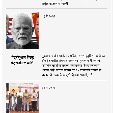
कर्तृत्व गाजवणारी व्यक्ती ..
०३ मे २०२६
नुकताच जाहीर झालेला अमेरिका-इराण युद्धविराम हा केवळ
'पेट्रोयुआन विरुद्ध
दोन देशांमधील संघर्ष थांबवण्याचा प्रयत्न नाही, तर तो
पेट्रोडॉलर' आणि
जागतिक ऊर्जा बाजाराला पुन्हा एकदा स्थिर करण्याची
भारताचा 'पेट्रो-रुपी'
धडपड आहे. कच्च्या तेलाचे दर १५ टक्क्यांनी घसरणे ही
संकल्प
बाजाराची तात्कालिक प्रतिक्रिया असली, तरी ..
०३ मे २०२६