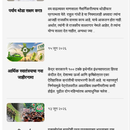
वय वाढल्यावर माणसाला नैसर्गिकरीत्याच थोडीफार
पर्याय थोडा सक्षम करा!
प्रगल्भता येते. राहुल गांधी हे या नियमालाही अपवाद! त्यांना
आजही राजकीय वास्तव काय आहे, याचे आकलन होत नाही.
अर्थात, त्यांनी जे राजकीय सल्लागार नेमले आहेत, ते त्यांना
योग्य सल्ला देत नाहीत, अन्यथा ज्या ..
१५ जून २०२६
केंद्र सरकारने १०० टक्के इथेनॉल इंधनवापराला हिरवा
आर्थिक स्वातंत्र्याचा नवा
कंदील देत, देशाच्या ऊर्जा आणि कृषिक्षेत्रात एका
जाहीरनामा
ऐतिहासिक क्रांतीची पायाभरणी केली आहे. या महत्त्वपूर्ण
निर्णयामुळे पेट्रोलवरील अवलंबित्व लक्षणीयरीत्या कमी
होईल. पुढील दोन महिन्यांतच अत्याधुनिक फ्लेस ..
१३ जून २०२६
घुसखोरांना मायदेशी परत पाठवण्याच्या भारताच्या ठाम