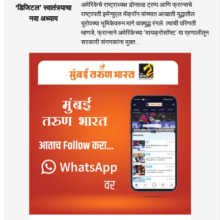
अमेरिकेचे राष्ट्राध्यक्ष डोनाल्ड ट्रम्प आणि फ्रान्सचे
‘डिजिटल’ स्वातंत्र्याचा
राष्ट्रपती इमॅन्युएल मॅक्रॉन यांच्यात आखाती युद्धातील
नवा अध्याय
युरोपच्या भूमिकेवरुन मागे वाक्युद्ध रंगले. त्याची परिणती
म्हणजे, फ्रान्सने अमेरिकेच्या ‘मायक्रोसॉफ्ट’ या प्रणालीतून
सरकारी संगणकांना मुक्त ..