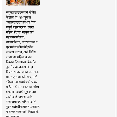
संयुक्त राष्ट्रसंघाने घोषित
केलेला दि. २३ जून हा
'आंतरराष्ट्रीय विधवा दिन'
संपूर्ण महाराष्ट्रात 'एकल
महिला दिवस' म्हणून सर्व
महानगरपालिका,
नगरपालिका, नगरपंचायत व
ग्रामपंचायतींमध्येदेखील
साजरा करावा, असे निर्देश
राज्याच्या महिला व बाल
विकास विभागाच्या बैठकीत
नुकतेच देण्यात आले. हा
दिवस साजरा करत असताना,
महाराष्ट्राच्या धोरणाप्रमाणे
'विधवा' या शब्दाऐवजी 'एकल
महिला' ही सन्मानजनक संज्ञा
वापरावी, असेही सुचवण्यात
आले आहे. जगाचा आणि
संसाराचा रथ महिला आणि
पुरुष बरोबरीने हाकत असतात.
यात एक चाक जरी निखळले,
तरी संसारर..