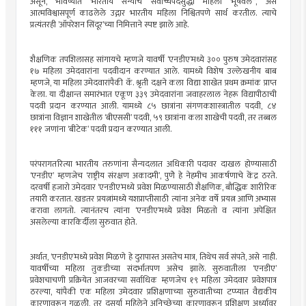
असून, भविष्यात भारतीय सैन्याचे सर्वोच्चपदसुद्धा महिला भूषवेल”, असे
आत्मविश्वासपूर्ण काढलेले उद्गार भारतीय महिला निश्वितपणे सार्थ करतील. त्याचे
प्रत्यंतरही ’ऑपरेशन सिंदूर’च्या निमित्ताने स्पष्ट झाले आहे.
शैक्षणिक तपशिलासह सांगायचे म्हणजे यावर्षी ‘एनडीए’मध्ये ३०० पुरुष उमेदवारांसह
१७ महिला उमेदवारांना पदवीदान करण्यात आले. यामध्ये विशेष उल्लेखनीय बाब
म्हणजे, या महिला उमेदवारांपैकी कॅ. श्रृती दक्षने कला विद्या शाखेत प्रथम क्रमांक प्राप्त
केला. या दीक्षान्त समारंभात एकूण ३३९ उमेदवारांना जवाहरलाल नेहरू विद्यापीठाची
पदवी प्रदान करण्यात आली. यामध्ये ८५ छात्रांना संगणकशास्त्रातील पदवी, ८४
छात्रांना विज्ञान शाखेतील ‘बीएससी’ पदवी, ५९ छात्रांना कला शाखेची पदवी, तर तब्बल
१११ जणांना ‘बीटेक’ पदवी प्रदान करण्यात आली.
परंपरागतरित्या भारतीय तरुणांना सैन्यदलात अधिकारी पदावर दाखल होण्यासाठी
‘एनडीए’ म्हणजेच ‘राष्ट्रीय संरक्षण अकादमी’, पुणेे हे नेहमीच आकर्षणाचे केंद्र ठरते.
दरवर्षी हजारो उमेदवार ‘एनडीए’मध्ये प्रवेश मिळण्यासाठी शैक्षणिक, बौद्धिक शारीरिक
तयारी करतात. खडतर प्रयत्नांमध्ये यशप्राप्तीसाठी त्यांना अनेक वर्षे प्रयत्न आणि अभ्यास
करावा लागतो. त्यानंतरच त्यांना ‘एनडीए’मध्ये प्रवेश मिळतो व त्यांना अपेक्षित
असलेल्या कारकिर्दीला सुरुवात होते.
अर्थात, ‘एनडीए’मध्ये प्रवेश मिळणे हे दुरापास्त असतेच मात्र, तिथेच सर्व संपते, असे नाही.
यावर्षीच्या महिला तुकडीच्या संदर्भातपण असेच झाले. सुरुवातीला ‘एनडीए’
प्रवेशचाचणी प्रक्रियेत आजवरच्या सर्वाधिक म्हणजेच १९ महिला उमेदवार प्रवेशपात्र
ठरल्या, यांपैकी एक महिला उमेदवार प्रशिक्षणाच्या सुरुवातीच्या टप्प्यात वैद्यकीय
कारणावरून गळली, तर दुसर्या महिलेने अनिच्छेच्या कारणावरून प्रशिक्षण अर्ध्यावर