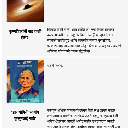
विश्वात काही गोष्टी अशा आहेत की, ज्या केवळ आपल्या
कृष्णविवरांची वाढ कशी
कल्पनाशक्तीलाच नव्हे; तर विज्ञानालाही आव्हान देतात.
होते?
त्यांपैकी सर्वांत गूढ आणि आकर्षक म्हणजे कृष्णविवरे.
प्रकाशालाही आपल्या आत ओढून घेणार्‍या या अदृश्य राक्षसांचे
अस्तित्व एकेकाळी केवळ सैद्धांतिक ..
०३ मे २०२६
एकाहून अधिक कामांमध्ये एकाच वेळी लक्ष द्यायचं म्हटलं,
‘ज्ञानयोगिनी स्वर्गीय
तरी सामान्य व्यक्तीची तारांबळ उडते. म्हणूनच, एकाच वेळी
कुसुमताई साठे’
अनेक क्षेत्रांवर आपली अमीट मोहोर उमटवणार्‍या व्यक्ती
समाजात दिसतात, तेव्हा अचंबित व्हायला होतं. त्यातूनही असं