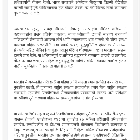
अधिकार्यांची योजना केली. भारत सरकारने ‘ऑपरेशन सिंदूर’च्या विक्रमी वेळेतील
यशस्वी चढाईमुळे पाकिस्तानला हात चोळत ठेवले, तर अमेरिकेसह सार्या जगालाच
बुचकळ्यात टाकले.
त्यातच भर म्हणून, प्रत्यक्ष सीमावर्ती क्षेत्रासह आंतरराष्ट्रीय सीमेवर पाकिस्तानी
दहशतवाद्यांना प्रखर प्रतिबंध करताना, त्यांना परोक्षपणे लष्करी साहाय्य करणार्या
पाकिस्तानी सैन्यालाही आपल्या शौर्य आणि पराक्रमासह धूळ चारली, ती ‘सीमा सुरक्षा
दला’च्या महिला पलटणीने! अशा प्रकारे प्रत्यक्ष युद्धभूमीतील क्षेपणास्त्र ते माध्यम
क्षेत्रापर्यंत महिला सैनिकांच्या पुढाकारातून मोठे व धोरणात्मक यशच भारताच्या सशस्त्र
दलाने प्राप्त केले. या अभिमानपूर्ण व अभिनव युद्धतंत्राने भारताचा लष्करी व सामरिक
गौरव तर वाढलाच, पण महिलांकडून युद्धक्षेत्र आणि संबंधित विषयांत सपशेल हार व
मोठी नामुष्कीही पाकिस्तानला पाहावी लागली.
भारतीय सैन्यदलातीत नारी शक्तीचा महिमा आणि वाढता प्रभाव प्रदर्शित करणारी घटना
नुकतीच घडली, ती पुण्याच्या ‘राष्ट्रीय संरक्षण अकादमी’त. प्रसंग होता ‘राष्ट्रीय संरक्षण
अकादमी’ म्हणजेच ‘एनडीए’मध्ये सैन्यदलातील प्रवेशासाठी खडतर असे प्रशिक्षण
यशस्वीपणे पूर्ण करणार्या महिलांच्या प्रथम तुकडीच्या उत्तीर्ण होण्याचा.
या प्रसंगाचे विशेष महत्त्व म्हणजे ‘एनडीए’मध्ये प्रशिक्षण पूर्ण करून, भारतीय सैन्यदलात
दाखल होणार्या ‘एनडीए’च्या १४८व्या तुकडीत १७ महिला प्रशिक्षार्थी उमेदवारांचा
समावेश. ‘एनडीए’तील या दीक्षान्त समारंभप्रसंगी बोलताना मिझोरामचे राज्यपाल व
निवृत्त लष्करप्रमुख जनरल व्ही. के. सिंह यांनी, ”महिला अधिकार्यांच्या १७ प्रशिक्षार्थींच्या
पहिल्या तुकडीचा भारतीय लष्करात समावेश होणे हा प्रसंग ‘एनडीए’साठी ऐतिहासिक