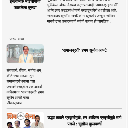
इस्लामिक भाईचार्‍याचा
भूमिकेला बांगलादेशच्या कट्टरतावादी ‘जमात-ए-इस्लामी’
फाटलेला बुरखा
आणि इतर कट्टरपंथीयांनी कडाडून विरोध दर्शवला आहे.
स्वतःच्याच मुस्लीम नागरिकांना घुसखोर ठरवून, सीमेवर
मानवी ढाल उभारण्याची त्यांची वल्गना ही जागतिक ..
जरुर वाचा
'समाजव्रती' हभप सुयोग आपटे
संघकार्य, बँकिंग, संगीत अन्
कीर्तनाच्या माध्यमातून
समाजप्रबोधनाचा वसा
जपणारे वसईतील एक आदर्श
व्यक्तिमत्त्व, 'समाजव्रती' हभप
सुयोग आपटे यांचा
जीवनप्रवास.....
उद्धव ठाकरे प्रकृतीमुळे, तर आदित्य प्रवृत्तीमुळे मागे
पडले : सुशील कुलकर्णी