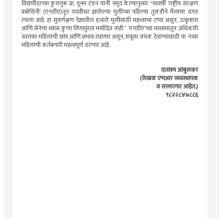
विद्यापीठाच्या कुलगुरू प्रा. पूनम टंडन यांनी नमूद केल्यानुसार "यावर्षी ‘राष्ट्रीय संरक्षण
प्रबोधिनी’ (एनडीए)तून पदवीधर झालेल्या मुलींच्या पहिल्या तुकडीने मैलाचा दगड
रचला आहे. हा सुवर्णक्षण देशातील हजारो मुलींसाठी महत्त्वाचा टप्पा असून, उत्कृष्टता
आणि सेनेचा ध्यास कुणा लिंगापुरता मर्यादित नाही.” ‘एनडीए’च्या माध्यमातून अधिकारी
स्तरावर महिलांची छाप आणि प्रभाव राहणार असून, शत्रूवर वचक ठेवण्यासाठी या नव्या
महिलांची कर्तबगारी महत्त्वपूर्ण ठरणार आहे.
दत्तात्रय आंबुलकर
(लेखक एचआर व्यवस्थापक
व सल्लागार आहेत.)
९८२२८४७८८६