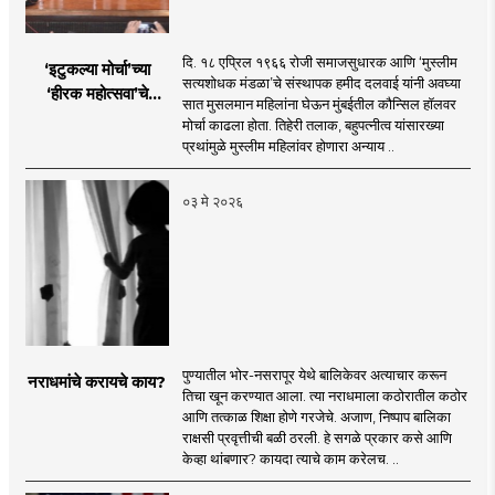
दि. १८ एप्रिल १९६६ रोजी समाजसुधारक आणि ‘मुस्लीम
‘इटुकल्या मोर्चा’च्या
सत्यशोधक मंडळा’चे संस्थापक हमीद दलवाई यांनी अवघ्या
‘हीरक महोत्सवा’चे
सात मुसलमान महिलांना घेऊन मुंबईतील कौन्सिल हॉलवर
लखलखते पैलू
मोर्चा काढला होता. तिहेरी तलाक, बहुपत्नीत्व यांसारख्या
प्रथांमुळे मुस्लीम महिलांवर होणारा अन्याय ..
०३ मे २०२६
पुण्यातील भोर-नसरापूर येथे बालिकेवर अत्याचार करून
नराधमांचे करायचे काय?
तिचा खून करण्यात आला. त्या नराधमाला कठोरातील कठोर
आणि तत्काळ शिक्षा होणे गरजेचे. अजाण, निष्पाप बालिका
राक्षसी प्रवृत्तीची बळी ठरली. हे सगळे प्रकार कसे आणि
केव्हा थांबणार? कायदा त्याचे काम करेलच. ..