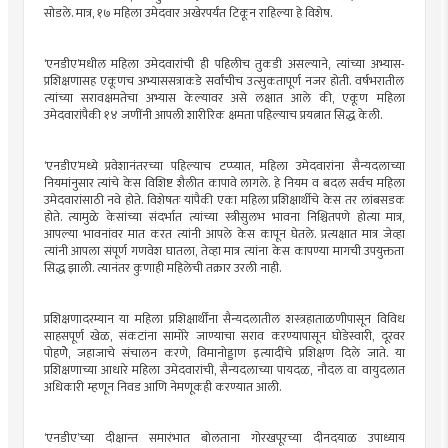
सोडले. मात्र, १७ महिला उमेदवार अखेरपर्यंत टिकून राहिल्या हे विशेष.
‘एनडीए’मधील महिला उमेदवारांची ही पहिलीच तुकडी असल्याने, त्यांच्या अभ्यास-
प्रशिक्षणासह एकूणच अभ्याससत्राकडे सर्वांचीच उत्सुकतापूर्ण नजर होती. वर्षभरातील
त्यांच्या सरावक्षमतेचा अभ्यास केल्यावर असे लक्षात आले की, एकूण महिला
उमेदवारांपैकी १४ जणींनी आपली शारीरिक क्षमता पहिल्याच प्रयत्नात सिद्ध केली.
‘एनडीए’मध्ये प्रवेशानंतरच्या पहिल्याच टप्प्यात, महिला उमेदवारांना सैन्यदलाच्या
नियमांनुसार त्यांचे केस विशिष्ट शैलीत कापावे लागले. हे नियम व बदल सर्वच महिला
उमेदवारांसाठी नवे होते. विशेषतः यांपैकी एका महिला प्रशिक्षार्थीचे केस तर लांबसडक
होते. त्यामुळे केसांच्या संदर्भात त्यांच्या स्त्रीसुलभ भावना निश्चितपणे होत्या मात्र,
आपल्या भावनांवर मात करत त्यांनी आपले केस कापून घेतले. प्रत्यक्षात मात्र जेव्हा
त्यांनी आपला संपूर्ण गणवेश घातला, तेव्हा मात्र त्यांना केस कापण्या मागची उपयुक्तता
सिद्ध झाली. त्यानंतर कुणाही महिलेची तक्रार उरली नाही.
प्रशिक्षणादरम्यान या महिला प्रशिक्षार्थींना सैन्यदलातील शस्त्रहाताळणीपासून विविध
साहसपूर्ण खेळ, संकटांना सामोरे जाण्याचा सराव करण्यापासून घोडेस्वारी, दूरवर
पोहणेे, जहाजाचे संचालन करणे, विमानोड्डाण इत्यादींचे प्रशिक्षण दिले जाते. या
प्रशिक्षणाच्या आधारे महिला उमेदवारांची, सैन्यदलाच्या पायदळ, नौदल वा वायुदलात
अधिकारी म्हणून निवड आणि नेमणूकही करण्यात आली.
‘एनडीए’च्या दीक्षान्त समारंभात बोलताना गोरखपूरच्या दीनदयाळ उपाध्याय