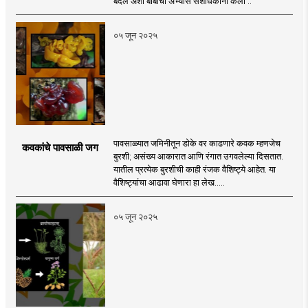
बदल अशा बाबींचा अभ्यास संशोधकांनी केला ..
०५ जून २०२५
पावसाळ्यात जमिनीतून डोके वर काढणारे कवक म्हणजेच
कवकांचे पावसाळी जग
बुरशी; असंख्य आकारात आणि रंगात उगवलेल्या दिसतात.
यातील प्रत्येक बुरशीची काही रंजक वैशिष्ट्ये आहेत. या
वैशिष्ट्यांचा आढावा घेणारा हा लेख.....
०५ जून २०२५