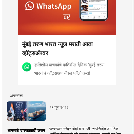
मुंबई तरुण भारत न्यूज मराठी आता
व्हॉट्सॲपवर
कृतिशील वाचकांचे कृतिशील दैनिक 'मुंबई तरुण
भारत'चं व्हॉट्सअप चॅनल फॉलो करा!
अग्रलेख
१९ जून २०२६
पंतप्रधान नरेंद्र मोदी यांनी 'जी- ७ परिषदेत जागतिक
भारताचे वास्तववादी उत्तर