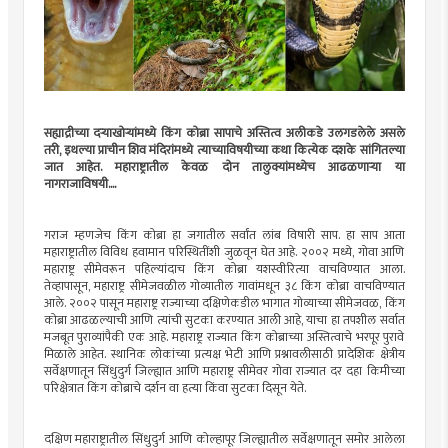
सह्याद्रीच्या दर्‍याखोर्‍यांमध्ये किंग कोब्रा सापाचे अस्तित्व अलीकडे उलगडलेले असले
तरी, इथल्या प्राचीन शिव मंदिरांमध्ये त्याच्याविषयीच्या कथा कित्येक दशके सांगितल्या
जात आहेत. महाराष्ट्रातील केवळ दोन तालुक्यांमध्येच आढळणार्‍या या
नागराजाविषयी....
गराज म्हणजेच किंग कोब्रा हा जगातील सर्वांत लांब विषारी साप. हा साप आता
महाराष्ट्रातील विविध हवामान परिस्थितींशी जुळवून घेत आहे. २००२ मध्ये, गोवा आणि
महाराष्ट्र सीमेवरून पहिल्यांदाच किंग कोब्रा यशस्वीरित्या वाचविण्यात आला.
तेव्हापासून, महाराष्ट्र सीमेजवळील गोव्यातील गावांमधून ३८ किंग कोब्रा वाचविण्यात
आले. २००२ पासून महाराष्ट्र राज्याच्या दक्षिणेकडील भागात गोव्याच्या सीमेजवळ, किंग
कोब्रा आढळल्याची आणि त्यांची सुटका करण्यात आली आहे, याचा हा तपशील सर्वात
मजबूत पुराव्यांपैकी एक आहे. महाराष्ट्र राज्यात किंग कोब्राच्या अस्तित्वाचे भरपूर पुरावे
मिळाले आहेत. स्थानिक लोकांच्या प्रत्यक्ष भेटी आणि प्रश्नावलीसाठी प्रादेशिक क्षेत्रीय
सर्वेक्षणातून सिंधुदुर्ग जिल्ह्यात आणि महाराष्ट्र सीमेवर गोवा राज्यात दर दहा किमीच्या
परिक्षेत्रात किंग कोब्राचे दर्शन वा हत्या किंवा सुटका दिसून येते.
दक्षिण महाराष्ट्रातील सिंधुदुर्ग आणि कोल्हापूर जिल्ह्यातील सर्वेक्षणातून समोर आलेला