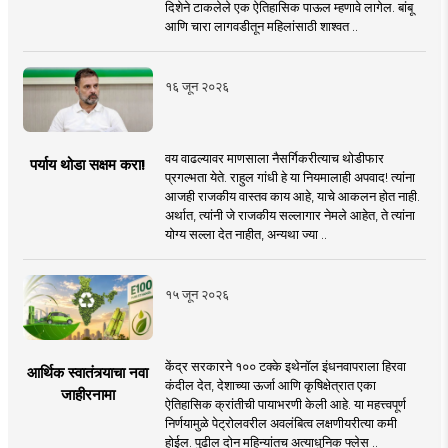
दिशेने टाकलेले एक ऐतिहासिक पाऊल म्हणावे लागेल. बांबू
आणि चारा लागवडीतून महिलांसाठी शाश्वत ..
१६ जून २०२६
वय वाढल्यावर माणसाला नैसर्गिकरीत्याच थोडीफार
पर्याय थोडा सक्षम करा!
प्रगल्भता येते. राहुल गांधी हे या नियमालाही अपवाद! त्यांना
आजही राजकीय वास्तव काय आहे, याचे आकलन होत नाही.
अर्थात, त्यांनी जे राजकीय सल्लागार नेमले आहेत, ते त्यांना
योग्य सल्ला देत नाहीत, अन्यथा ज्या ..
१५ जून २०२६
केंद्र सरकारने १०० टक्के इथेनॉल इंधनवापराला हिरवा
आर्थिक स्वातंत्र्याचा नवा
कंदील देत, देशाच्या ऊर्जा आणि कृषिक्षेत्रात एका
जाहीरनामा
ऐतिहासिक क्रांतीची पायाभरणी केली आहे. या महत्त्वपूर्ण
निर्णयामुळे पेट्रोलवरील अवलंबित्व लक्षणीयरीत्या कमी
होईल. पुढील दोन महिन्यांतच अत्याधुनिक फ्लेस ..