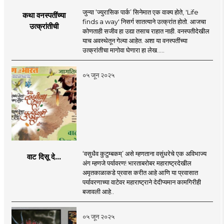
जुन्या ‘ज्युरासिक पार्क’ सिनेमात एक वाक्य होते, 'Life
कथा वनस्पतींच्या
finds a way' निसर्ग सातत्याने उत्क्रांत होतो. आजचा
उत्क्रांतीची
कोणताही सजीव हा उद्या तसाच राहात नाही. वनस्पतीदेखील
याच अवस्थेतून गेल्या आहेत. अशा या वनस्पतींच्या
उत्क्रांतीचा मागोवा घेणारा हा लेख.....
०५ जून २०२५
‘वसुधैव कुटुम्बकम्’ असे म्हणताना वसुंधरेचे एक अविभाज्य
वाट दिसू दे...
अंग म्हणजे पर्यावरण! भारताबरोबर महाराष्ट्रदेखील
अमृतकाळाकडे प्रवास करीत आहे आणि या प्रवासात
पर्यावरणाच्या वाटेवर महाराष्ट्राने देदीप्यमान कामगिरीही
बजावली आहे..
०५ जून २०२५