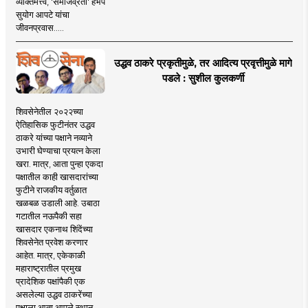
व्यक्तिमत्त्व, 'समाजव्रती' हभप
सुयोग आपटे यांचा
जीवनप्रवास.....
उद्धव ठाकरे प्रकृतीमुळे, तर आदित्य प्रवृत्तीमुळे मागे
पडले : सुशील कुलकर्णी
शिवसेनेतील २०२२च्या
ऐतिहासिक फुटीनंतर उद्धव
ठाकरे यांच्या पक्षाने नव्याने
उभारी घेण्याचा प्रयत्न केला
खरा. मात्र, आता पुन्हा एकदा
पक्षातील काही खासदारांच्या
फुटीने राजकीय वर्तुळात
खळबळ उडाली आहे. उबाठा
गटातील नऊपैकी सहा
खासदार एकनाथ शिंदेंच्या
शिवसेनेत प्रवेश करणार
आहेत. मात्र, एकेकाळी
महाराष्ट्रातील प्रमुख
प्रादेशिक पक्षांपैकी एक
असलेल्या उद्धव ठाकरेंच्या
पक्षाला आता आपले स्थान