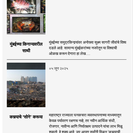
मुंबईच्या समुद्रकिनार्‍यांवर अनोख्या सूक्ष्म सागरी जीवांचे विश्व
मुंबईच्या किनाऱ्यावरील
दडले आहे. सामान्य मुंबईकरांच्या नजरेतून या विश्वाची
साथी
ओळख करून देणारा हा लेख.....
०५ जून २०२५
महाराष्ट्र राज्याला घनकचरा व्यवस्थापनाच्या माध्यमातून
कचर्‍याचे ‘सोने’ करूया
केवळ पर्यावरण रक्षणच नव्हे, तर नवीन आर्थिक संधी,
रोजगार, नावीन्य आणि निर्यातक्षम उत्पादने यांचा लाभ मिळू
शकतो. हे शक्य आहे, जर आपण सर्वांनी मिळून ‘कचर्‍याची