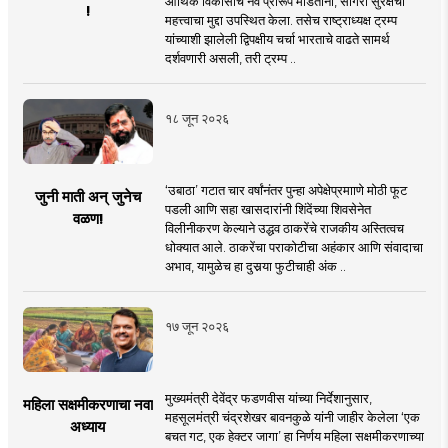
आर्थिक विकासाचे नवे प्रारूप मांडताना, सागरी सुरक्षेचा
!
महत्त्वाचा मुद्दा उपस्थित केला. तसेच राष्ट्राध्यक्ष ट्रम्प
यांच्याशी झालेली द्विपक्षीय चर्चा भारताचे वाढते सामर्थ
दर्शवणारी असली, तरी ट्रम्प ..
१८ जून २०२६
‘उबाठा’ गटात चार वर्षांनंतर पुन्हा अपेक्षेप्रमााणे मोठी फूट
जुनी माती अन् जुनेच
पडली आणि सहा खासदारांनी शिंदेंच्या शिवसेनेत
वळण!
विलीनीकरण केल्याने उद्धव ठाकरेंचे राजकीय अस्तित्वच
धोक्यात आले. ठाकरेंचा पराकोटीचा अहंकार आणि संवादाचा
अभाव, यामुळेच हा दुसर्‍या फुटीचाही अंक ..
१७ जून २०२६
मुख्यमंत्री देवेंद्र फडणवीस यांच्या निर्देशानुसार,
महिला सक्षमीकरणाचा नवा
महसूलमंत्री चंद्रशेखर बावनकुळे यांनी जाहीर केलेला ‘एक
अध्याय
बचत गट, एक हेक्टर जागा’ हा निर्णय महिला सक्षमीकरणाच्या