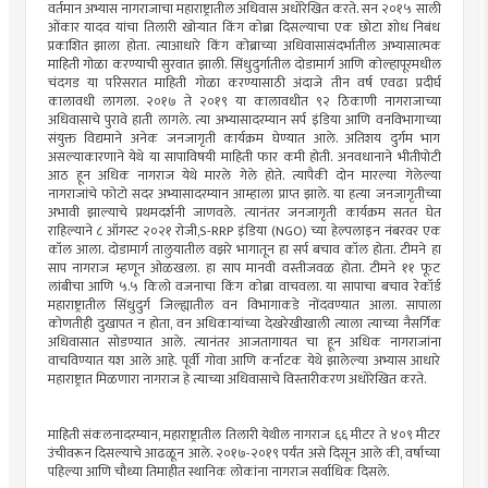
वर्तमान अभ्यास नागराजाचा महाराष्ट्रातील अधिवास अधोरेखित करते. सन २०१५ साली
ओंकार यादव यांचा तिलारी खोर्‍यात किंग कोब्रा दिसल्याचा एक छोटा शोध निबंध
प्रकाशित झाला होता. त्याआधारे किंग कोब्राच्या अधिवासासंदर्भातील अभ्यासात्मक
माहिती गोळा करण्याची सुरवात झाली. सिंधुदुर्गातील दोडामार्ग आणि कोल्हापूरमधील
चंदगड या परिसरात माहिती गोळा करण्यासाठी अंदाजे तीन वर्ष एवढा प्रदीर्घ
कालावधी लागला. २०१७ ते २०१९ या कालावधीत ९२ ठिकाणी नागराजाच्या
अधिवासाचे पुरावे हाती लागले. त्या अभ्यासादरम्यान सर्प इंडिया आणि वनविभागाच्या
संयुक्त विद्यमाने अनेक जनजागृती कार्यक्रम घेण्यात आले. अतिशय दुर्गम भाग
असल्याकारणाने येथे या सापाविषयी माहिती फार कमी होती. अनवधानाने भीतीपोटी
आठ हून अधिक नागराज येथे मारले गेले होते. त्यापैकी दोन मारल्या गेलेल्या
नागराजांचे फोटो सदर अभ्यासादरम्यान आम्हाला प्राप्त झाले. या हत्या जनजागृतीच्या
अभावी झाल्याचे प्रथमदर्शनी जाणवले. त्यानंतर जनजागृती कार्यक्रम सतत घेत
राहिल्याने ८ ऑगस्ट २०२१ रोजी,S-RRP इंडिया (NGO) च्या हेल्पलाइन नंबरवर एक
कॉल आला. दोडामार्ग तालुयातील वझरे भागातून हा सर्प बचाव कॉल होता. टीमने हा
साप नागराज म्हणून ओळखला. हा साप मानवी वस्तीजवळ होता. टीमने ११ फूट
लांबीचा आणि ५.५ किलो वजनाचा किंग कोब्रा वाचवला. या सापाचा बचाव रेकॉर्ड
महाराष्ट्रातील सिंधुदुर्ग जिल्ह्यातील वन विभागाकडे नोंदवण्यात आला. सापाला
कोणतीही दुखापत न होता, वन अधिकार्‍यांच्या देखरेखीखाली त्याला त्याच्या नैसर्गिक
अधिवासात सोडण्यात आले. त्यानंतर आजतागायत चा हून अधिक नागराजांना
वाचविण्यात यश आले आहे. पूर्वी गोवा आणि कर्नाटक येथे झालेल्या अभ्यास आधारे
महाराष्ट्रात मिळणारा नागराज हे त्याच्या अधिवासाचे विस्तारीकरण अधोरेखित करते.
माहिती संकलनादरम्यान, महाराष्ट्रातील तिलारी येथील नागराज ६६ मीटर ते ४०९ मीटर
उंचीवरून दिसल्याचे आढळून आले. २०१७-२०१९ पर्यंत असे दिसून आले की, वर्षाच्या
पहिल्या आणि चौथ्या तिमाहीत स्थानिक लोकांना नागराज सर्वाधिक दिसले.