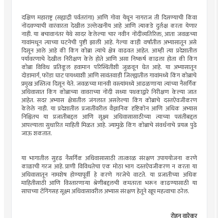
दक्षिण महाराष्ट्र (सह्याद्री पर्वतरांगा) आणि गोवा येथून नागराज ती दिसण्याची किंवा
नोंदवण्याची वारंवारता देखील उल्लेखनीय आहे आणि त्याकडे दुर्लक्ष करता येणार
नाही. या बचावानंतर येथे सादर केलेल्या चार नवीन नोंदींव्यतिरिक्त, आता जवळच्या
गावांमधून त्याच्या घटनेची पुष्टी झाली आहे. गेल्या काही वर्षांतील अभ्यासातून असे
दिसून आले आहे की किंग कोब्रा त्यांचे क्षेत्र वाढवत आहेत. आम्ही त्या प्रदेशातील
पर्यावरणाचे देखील निरीक्षण केले होते आणि असा निष्कर्ष काढला होता की किंग
कोब्रा विविध प्रतिकूल हवामान परिस्थितीशी जुळवून घेत आहे. या अभ्यासातून
दोडामार्ग, फोंडा घाट पायथ्याशी आणि सावंतवाडी जिल्ह्यातील गावांमध्ये किंग कोब्राचे
प्रमुख अस्तित्व दिसून येते. जवळच्या मानवी वस्त्यांमध्ये आढळणार्‍या त्यांच्या नैसर्गिक
अधिवासात किंग कोब्राच्या वावराच्या नोंदी सध्या पथकाद्वारे निरीक्षण केल्या जात
आहेत. सदर अभ्यास क्षेत्रातील जंगलात असलेल्या किंग कोब्राचे दस्तऐवजीकरण
केलेले नाही. या प्रदेशातील प्रजातींवरील वैज्ञानिक दृष्टिकोन आणि अधिक अभ्यास
निश्चितच या प्रजातीबद्दल आणि सूक्ष्म अधिवासासाठीच्या त्याच्या पसंतीबद्दल
आपल्याला सुधारित माहिती मिळत आहे. ज्यामुळे किंग कोब्राचे संवर्धनाचे प्रयत्न पुढे
जाऊ शकतात.
या भागातील सुदृढ नैसर्गिक अधिवासासाठी तात्काळ संरक्षण उपाययोजना करणे
काळाची गरज आहे. प्राणी विविधतेचा एक मोठा भाग दस्तऐवजीकरण न करता या
अधिवासातून नामशेष होण्यापूर्वी हे करणे गरजेचे वाटते. या प्रजातीच्या अधिक
माहितीसाठी आणि विस्तारणार्‍या श्रेणीबद्दलची कमतरता भरून काढण्यासाठी या
सापाच्या टॅगिंगसह सूक्ष्म अधिवासावरील अभ्यास संरक्षण हेतूने खूप महत्वाचा ठरेल.
रोहन वारेकर