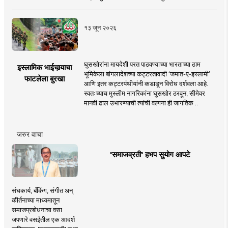
१३ जून २०२६
घुसखोरांना मायदेशी परत पाठवण्याच्या भारताच्या ठाम
इस्लामिक भाईचार्‍याचा
भूमिकेला बांगलादेशच्या कट्टरतावादी ‘जमात-ए-इस्लामी’
फाटलेला बुरखा
आणि इतर कट्टरपंथीयांनी कडाडून विरोध दर्शवला आहे.
स्वतःच्याच मुस्लीम नागरिकांना घुसखोर ठरवून, सीमेवर
मानवी ढाल उभारण्याची त्यांची वल्गना ही जागतिक ..
जरुर वाचा
'समाजव्रती' हभप सुयोग आपटे
संघकार्य, बँकिंग, संगीत अन्
कीर्तनाच्या माध्यमातून
समाजप्रबोधनाचा वसा
जपणारे वसईतील एक आदर्श