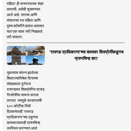
महिला' ही सन्मानजनक संज्ञा
वापरावी, असेही सुचवण्यात
आले आहे. जगाचा आणि
संसाराचा रथ महिला आणि
पुरुष बरोबरीने हाकत असतात.
यात एक चाक जरी निखळले,
तरी संसारर..
‘रायगड प्राधिकरणा’च्या कामावर शिवप्रेमींकडूनच
प्रश्नचिन्ह का?
नुकत्याच संपन्न झालेल्या
शिवराज्याभिषेक दिनाच्या
सोहळ्याला दुर्गराज
रायगडावर शिवप्रेमींना प्रचंड
गैरसोयींचा सामना करावा
लागला. त्यामुळे सरकारतर्फे
६०० कोटींचा निधी
दिल्यानंतरही ‘रायगड
प्राधिकरणा’च्या एकूणच
कामकाजावरही प्रश्नचिन्ह
उपस्थित करण्यात आले.