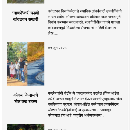
कांदळवन निसर्गपर्यटन हे स्थानिक लोकांसाठी उपजीविकेचे
‘नाचणे’करी घडवी
साधन आहेच. सोबतच कांदळवन अधिवासाबद्दल जनजागृती
कांदळवन सफारी
निर्माण करण्यास मदत करते. रत्नागिरीतील नाचणे गावाला
कांदळवनामुळे मिळालेल्या रोजगाराची माहिती देणारा हा
लेख.....
०५ जून २०२५
मच्छीमारांनी बोटींमध्ये वापरल्यानंतर उरलेले इंजिन ऑईल
कोकण किनार्‍याचे
खरेदी करून त्याद्वारे रोजगार देऊन सागरी प्रदूषणावर रोख
‘तेल’कट रहस्य
बसविण्याचा प्रयत्न ‘ओशन ऑईल कलेक्शन एन्व्हॉर्यमेंटल
अ‍ॅक्शन नेटवर्क’(ओशन) या प्रकल्पाच्या माध्यमातून
कोकणात होत आहे. चक्रीय अर्थव्यवस्थेला ..
०५ जून २०२५