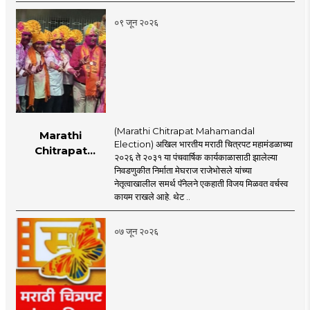
०९ जून २०२६
(Marathi Chitrapat Mahamandal
Marathi
Election) अखिल भारतीय मराठी चित्रपट महामंडळाच्या
Chitrapat
२०२६ ते २०३१ या पंचवार्षिक कार्यकाळासाठी झालेल्या
Mahamandal
निवडणुकीत निर्माता मेघराज राजेभोसले यांच्या
Election : अखिल
नेतृत्वाखालील समर्थ पॅनेलने एकहाती विजय मिळवत वर्चस्व
भारतीय मराठी चित्रपट
कायम राखले आहे. थेट ..
महामंडळावर समर्थ
पॅनेलचे वर्चस्व कायम!
०७ जून २०२६