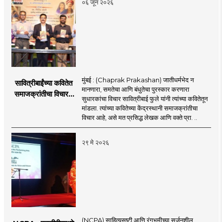
०६ जून २०२६
मुंबई : (Chaprak Prakashan) जातीधर्मभेद न
सावित्रीबाईंच्या कवितेत
मानणारा, समतेचा आणि बंधुतेचा पुरस्कार करणारा
समाजक्रांतीचा विचार :
सुधारकांचा विचार सावित्रीबाई फुले यांनी त्यांच्या कवितेतून
प्रा मिलिंद जोशी;
मांडला. त्यांच्या कवितेच्या केंद्रस्थानी समाजक्रांतीचा
चपराकच्या माध्यामतून
विचार आहे, असे मत प्रसिद्ध लेखक आणि वक्ते प्रा. ..
सावित्रीबाई फुले यांच्या
‘काव्यफुले’
२९ मे २०२६
कवितासंग्रहाचे प्रकाशन
(NCPA) साहित्यसृष्टी आणि रंगभूमीच्या सर्जनशील