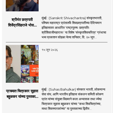
मुंबई : (Sanskrit Shivacharitra) संस्कृतभारती,
श्रीमंत छत्रपती
पश्चिम महाराष्ट्र प्रांतातर्फे शिवछत्रपतींच्या दैदिप्यमान
शिवेंद्रसिंहराजे भोसले
इतिहासावर आधारित 'राष्ट्रपुरुषः छत्रपतिः
यांच्या हस्ते होणार
श्रीशिवाजीमहाराजः' या विशेष 'संस्कृतशिवचरित्र' ग्रंथाचा
'संस्कृतशिवचरित्र'चे
भव्य प्रकाशन सोहळा येत्या शनिवार, दि. २० जून ..
प्रकाशन
१५ जून २०२६
मुंबई : (Suhas Bahulkar) संस्कार भारती, लोकमान्य
प्रख्यात चित्रकार सुहास
सेवा संघ, आणि भारतीय इतिहास संकलन समिती कोकण
बहुळकर यांच्या पुस्तकाचे
प्रांत यांच्या संयुक्त विद्यमाने कला अभ्यासक तथा ज्येष्ठ
प्रकाशन
चित्रकार सुहास बहुळकर यांच्या "कथा शिवचित्रांच्या,
व्यथा शिवस्मारकांच्या" या पुस्तकाच्या द्वितीय ..