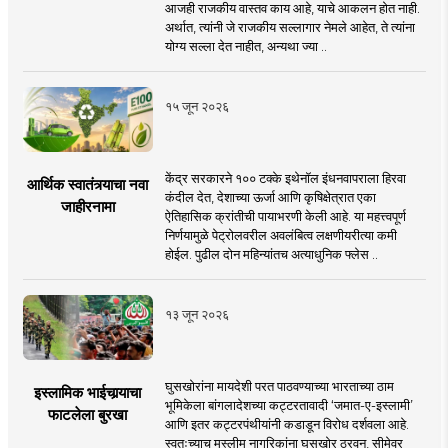
आजही राजकीय वास्तव काय आहे, याचे आकलन होत नाही.
अर्थात, त्यांनी जे राजकीय सल्लागार नेमले आहेत, ते त्यांना
योग्य सल्ला देत नाहीत, अन्यथा ज्या ..
१५ जून २०२६
केंद्र सरकारने १०० टक्के इथेनॉल इंधनवापराला हिरवा
आर्थिक स्वातंत्र्याचा नवा
कंदील देत, देशाच्या ऊर्जा आणि कृषिक्षेत्रात एका
जाहीरनामा
ऐतिहासिक क्रांतीची पायाभरणी केली आहे. या महत्त्वपूर्ण
निर्णयामुळे पेट्रोलवरील अवलंबित्व लक्षणीयरीत्या कमी
होईल. पुढील दोन महिन्यांतच अत्याधुनिक फ्लेस ..
१३ जून २०२६
घुसखोरांना मायदेशी परत पाठवण्याच्या भारताच्या ठाम
इस्लामिक भाईचार्‍याचा
भूमिकेला बांगलादेशच्या कट्टरतावादी ‘जमात-ए-इस्लामी’
फाटलेला बुरखा
आणि इतर कट्टरपंथीयांनी कडाडून विरोध दर्शवला आहे.
स्वतःच्याच मुस्लीम नागरिकांना घुसखोर ठरवून, सीमेवर