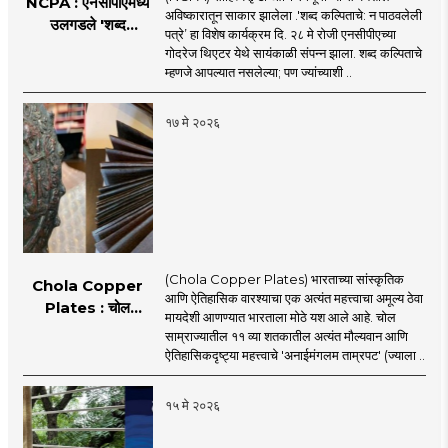
NCPA : एनसीपीएमध्ये
अविष्कारातून साकार झालेला .'शब्द कल्पिताचे: न पाठवलेली
उलगडले 'शब्द
पत्रे’ हा विशेष कार्यक्रम दि. २८ मे रोजी एनसीपीएच्या
कल्पिताचे'
गोदरेज थिएटर येथे सायंकाळी संपन्न झाला. शब्द कल्पिताचे
म्हणजे आपल्यात नसलेल्या; पण ज्यांच्याशी ..
१७ मे २०२६
(Chola Copper Plates) भारताच्या सांस्कृतिक
Chola Copper
आणि ऐतिहासिक वारश्याचा एक अत्यंत महत्त्वाचा अमूल्य ठेवा
Plates : चोल
मायदेशी आणण्यात भारताला मोठे यश आले आहे. चोल
काळातील ऐतिहासिक
साम्राज्यातील ११ व्या शतकातील अत्यंत मौल्यवान आणि
ताम्रपट भारतात
ऐतिहासिकदृष्ट्या महत्त्वाचे 'अनाईमंगलम ताम्रपट' (ज्याला ..
परतणार!
१५ मे २०२६