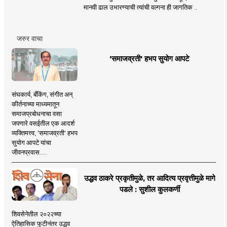
मानवी ढाल उभारण्याची त्यांची वल्गना ही जागतिक ..
जरुर वाचा
'समाजव्रती' हभप सुयोग आपटे
संघकार्य, बँकिंग, संगीत अन्
कीर्तनाच्या माध्यमातून
समाजप्रबोधनाचा वसा
जपणारे वसईतील एक आदर्श
व्यक्तिमत्त्व, 'समाजव्रती' हभप
सुयोग आपटे यांचा
जीवनप्रवास.....
उद्धव ठाकरे प्रकृतीमुळे, तर आदित्य प्रवृत्तीमुळे मागे
पडले : सुशील कुलकर्णी
शिवसेनेतील २०२२च्या
ऐतिहासिक फुटीनंतर उद्धव