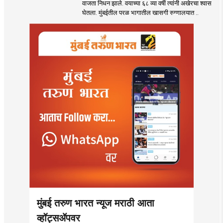
वाजता निधन झाले. वयाच्या ६८ व्या वर्षी त्यांनी अखेरचा श्वास
आनंद नाडकर्णी यांची
घेतला. मुंबईतील परळ भागातील खासगी रुग्णालयात ..
कर्करोगाशी झुंज अपयशी!
वयाच्या ६८ व्या वर्षी
घेतला अखेरचा श्वास
मुंबई तरुण भारत न्यूज मराठी आता
व्हॉट्सॲपवर