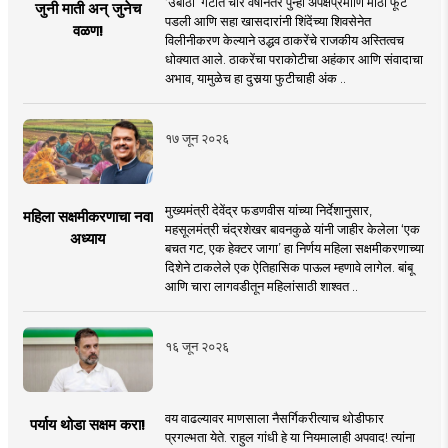
‘उबाठा’ गटात चार वर्षांनंतर पुन्हा अपेक्षेप्रमााणे मोठी फूट
जुनी माती अन् जुनेच
पडली आणि सहा खासदारांनी शिंदेंच्या शिवसेनेत
वळण!
विलीनीकरण केल्याने उद्धव ठाकरेंचे राजकीय अस्तित्वच
धोक्यात आले. ठाकरेंचा पराकोटीचा अहंकार आणि संवादाचा
अभाव, यामुळेच हा दुसर्‍या फुटीचाही अंक ..
१७ जून २०२६
मुख्यमंत्री देवेंद्र फडणवीस यांच्या निर्देशानुसार,
महिला सक्षमीकरणाचा नवा
महसूलमंत्री चंद्रशेखर बावनकुळे यांनी जाहीर केलेला ‘एक
अध्याय
बचत गट, एक हेक्टर जागा’ हा निर्णय महिला सक्षमीकरणाच्या
दिशेने टाकलेले एक ऐतिहासिक पाऊल म्हणावे लागेल. बांबू
आणि चारा लागवडीतून महिलांसाठी शाश्वत ..
१६ जून २०२६
वय वाढल्यावर माणसाला नैसर्गिकरीत्याच थोडीफार
पर्याय थोडा सक्षम करा!
प्रगल्भता येते. राहुल गांधी हे या नियमालाही अपवाद! त्यांना