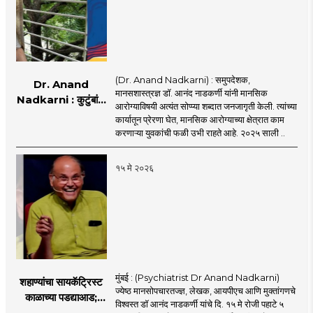
(Dr. Anand Nadkarni) : समुपदेशक,
Dr. Anand
मानसशास्त्रज्ञ डॉ. आनंद नाडकर्णी यांनी मानसिक
Nadkarni : कुटुंबांना
आरोग्याविषयी अत्यंत सोप्प्या शब्दात जनजागृती केली. त्यांच्या
आधार मिळाला, हेच माझ्या
कार्यातून प्रेरणा घेत, मानसिक आरोग्याच्या क्षेत्रात काम
पुस्तकाचे यश : डॉ. आनंद
करणाऱ्या युवकांची फळी उभी राहते आहे. २०२५ साली ..
नाडकर्णी
१५ मे २०२६
मुंबई : (Psychiatrist Dr Anand Nadkarni)
शहाण्यांचा सायकॅट्रिस्ट
ज्येष्ठ मानसोपचारतज्ज्ञ, लेखक, आयपीएच आणि मुक्तांगणचे
काळाच्या पडद्याआड;
विश्वस्त डॉ आनंद नाडकर्णी यांचे दि. १५ मे रोजी पहाटे ५
मानसोपचारतज्ञ डॉ.