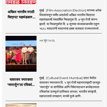
मुंबई : (Film Association Election) मागच्या अनेक
अखिल भारतीय मराठी
दिवसांपासून चर्चेत असलेली अखिल भारतीय चित्रपट
चित्रपट महामंडळाच्या
महामंडळाची पंचवार्षिक निवडणूक दि. ७ जून रोजी संपन्न
निवडणूकीत ४९.९०
झाली. या निवडणूकीत दि. ७ जूनच्या संध्याकाळपर्यंत एकूण
टक्के मतदान;
१६९८ मतदारांनी मतदानाचा हक्क बजावला.राज्यभरामध्ये ..
अटीतटीच्या लढतीत
मराठी चित्रपट
०७ जून २०२६
महामंडळाची निवडणूक
संपन्न
मुंबई : (Cultural Event Mumbai) दादर येथील
सावरकर स्मारकात
सावरकर स्मारकात दि. ५ जून रोजी महाभारतसृष्टी प्रस्तुत
‘स्वरार्जुन’ला रसिकांची
‘स्वरार्जुन’ या सांगीतिक आणि निवेदनप्रधान कार्यक्रमाला
उत्स्फूर्त दाद
रसिकांचा उत्स्फूर्त प्रतिसाद लाभला. भारतीय संस्कृती,
महाभारताचे तत्त्वज्ञान, मानवी मूल्ये आणि ..