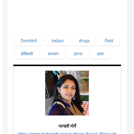
Dombivli
kalyan
drugs
Raid
डोंबिवली
कल्याण
ड्रग्ज
छापा
जान्हवी मोर्ये
https://www.mahamtb.com/authors/Jhanvi_Morye.ht