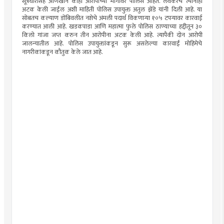
सूत्रधारासह आणखीन काही आरोपीच्या मागावर पोलिस आहेत. लवकरच त्यांनाही
अटक केली जाईल अशी माहिती पोलिस उपायुक्त अतुल झेंडे यांनी दिली आहे. या
सोबतच कल्याण डोंबिवलीत नशेचे अंमली पदार्थ विकणाऱ्या १०५ टपऱ्यावर कारवाई
करण्यात आली आहे. खडकपाडा आणि महात्मा फुले पोलिस ठाण्याच्या हद्दीतून ३०
किलो गांजा जप्त करुन तीन आरोपीना अटक केली आहे. त्यापैकी दोन आरोपी
जालन्यातील आहे. पोलिस उपायुक्तांकडून सुरू असलेल्या कारवाई मोहिमेचे
नागरीकांकडून कौतुक केले जात आहे.