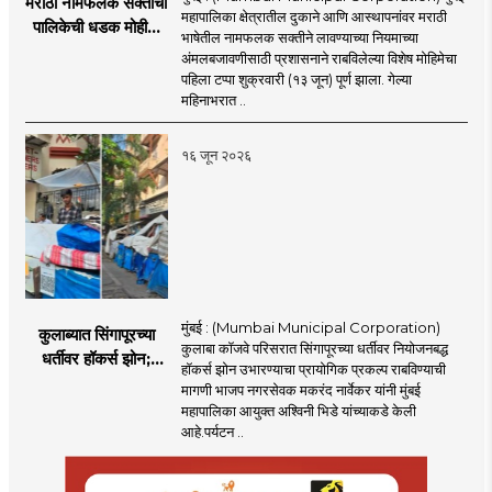
मराठी नामफलक सक्तीची
महापालिका क्षेत्रातील दुकाने आणि आस्थापनांवर मराठी
पालिकेची धडक मोहीम;
भाषेतील नामफलक सक्तीने लावण्याच्या नियमाच्या
१,१२४ दुकानदारांवर
अंमलबजावणीसाठी प्रशासनाने राबविलेल्या विशेष मोहिमेचा
कारवाई
पहिला टप्पा शुक्रवारी (१३ जून) पूर्ण झाला. गेल्या
महिनाभरात ..
१६ जून २०२६
मुंबई : (Mumbai Municipal Corporation)
कुलाब्यात सिंगापूरच्या
कुलाबा कॉजवे परिसरात सिंगापूरच्या धर्तीवर नियोजनबद्ध
धर्तीवर हॉकर्स झोन;
हॉकर्स झोन उभारण्याचा प्रायोगिक प्रकल्प राबविण्याची
पर्यटन आणि
मागणी भाजप नगरसेवक मकरंद नार्वेकर यांनी मुंबई
महसूलवाढीच्या दृष्टीने
महापालिका आयुक्त अश्विनी भिडे यांच्याकडे केली
मकरंद नार्वेकर यांचे
आहे.पर्यटन ..
आयुक्तांना पत्र