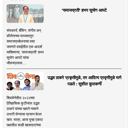
'समाजव्रती' हभप सुयोग आपटे
संघकार्य, बँकिंग, संगीत अन्
कीर्तनाच्या माध्यमातून
समाजप्रबोधनाचा वसा
जपणारे वसईतील एक आदर्श
व्यक्तिमत्त्व, 'समाजव्रती' हभप
सुयोग आपटे यांचा
जीवनप्रवास.....
उद्धव ठाकरे प्रकृतीमुळे, तर आदित्य प्रवृत्तीमुळे मागे
पडले : सुशील कुलकर्णी
शिवसेनेतील २०२२च्या
ऐतिहासिक फुटीनंतर उद्धव
ठाकरे यांच्या पक्षाने नव्याने
उभारी घेण्याचा प्रयत्न केला
खरा. मात्र, आता पुन्हा एकदा
पक्षातील काही खासदारांच्या