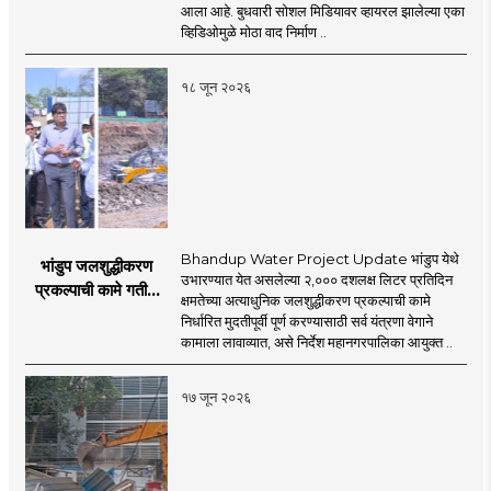
गंभीर प्रश्नचिन्ह
आला आहे. बुधवारी सोशल मिडियावर व्हायरल झालेल्या एका
व्हिडिओमुळे मोठा वाद निर्माण ..
१८ जून २०२६
Bhandup Water Project Update भांडुप येथे
भांडुप जलशुद्धीकरण
उभारण्यात येत असलेल्या २,००० दशलक्ष लिटर प्रतिदिन
प्रकल्पाची कामे गतीने
क्षमतेच्या अत्याधुनिक जलशुद्धीकरण प्रकल्पाची कामे
पूर्ण करा - आयुक्त
निर्धारित मुदतीपूर्वी पूर्ण करण्यासाठी सर्व यंत्रणा वेगाने
अश्विनी भिडे यांचे निर्देश
कामाला लावाव्यात, असे निर्देश महानगरपालिका आयुक्त ..
१७ जून २०२६