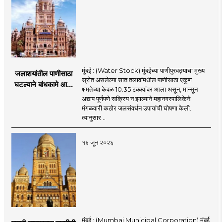
मुंबई : (Water Stock) मुंबईच्या पाणीपुरवठ्याचा मुख्य
जलाशयांतील पाणीसाठा
स्रोत असलेल्या सात तलावांमधील पाणीसाठा एकूण
घटल्याने बांधकामे आणि
क्षमतेच्या केवळ 10.35 टक्क्यांवर आला असून, मान्सून
जलतरण तलावांना
अद्याप पूर्णपणे सक्रिय न झाल्याने महानगरपालिकेने
पाणीपुरवठा बंद;
मंगळवारी कठोर जलसंवर्धन उपायांची घोषणा केली.
व्यावसायिक वापरावरही
त्यानुसार ..
निर्बंध
१६ जून २०२६
मुंबई : (Mumbai Municipal Corporation) मुंबई