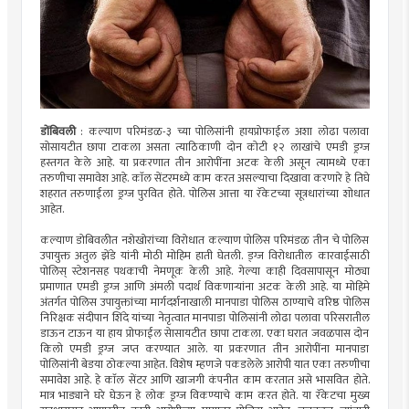
डोंबिवली
: कल्याण परिमंडळ-३ च्या पोलिसांनी हायप्रोफाईल अशा लोढा पलावा
सोसायटीत छापा टाकला असता त्याठिकाणी दोन कोटी १२ लाखांचे एमडी ड्रग्ज
हस्तगत केले आहे. या प्रकरणात तीन आरोपींना अटक केली असून त्यामध्ये एका
तरुणीचा समावेश आहे. काॅल सेंटरमध्ये काम करत असल्याचा दिखावा करणारे हे तिघे
शहरात तरुणाईला ड्रग्ज पुरवित होते. पोलिस आत्ता या रॅकेटच्या सूत्रधारांच्या शोधात
आहेत.
कल्याण डोबिवलीत नशेखोरांच्या विरोधात कल्याण पोलिस परिमंडळ तीन चे पोलिस
उपायुक्त अतुल झेंडे यांनी मोठी मोहिम हाती घेतली. ड्ग्ज विरोधातील कारवाईसाठी
पोलिस् स्टेशनसह पथकाची नेमणूक केली आहे. गेल्या काही दिवसापासून मोठ्या
प्रमाणात एमडी ड्रग्ज आणि अंमली पदार्थ विकणाऱ्यांना अटक केली आहे. या मोहिमे
अंतर्गत पोलिस उपायुक्तांच्या मार्गदर्शनाखाली मानपाडा पोलिस ठाण्याचे वरिष्ठ पोलिस
निरिक्षक संदीपान शिंदे यांच्या नेतृत्वात मानपाडा पोलिसांनी लोढा पलावा परिसरातील
डाऊन टाऊन या हाय प्रोफाईल सेासायटीत छापा टाकला. एका घरात जवळपास दोन
किलो एमडी ड्रग्ज जप्त करण्यात आले. या प्रकरणात तीन आरोपींना मानपाडा
पोलिसांनी बेडया ठोकल्या आहेत. विशेष म्हणजे पकडलेले आरोपी यात एका तरुणीचा
समावेश आहे. हे काॅल सेंटर आणि खाजगी कंपनीत काम करतात असे भासवित होते.
मात्र भाड्याने घरे घेऊन हे लोक ड्रग्ज विकण्याचे काम करत होते. या रॅकेटचा मुख्य