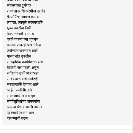
सोहळ्याला दुर्गराज
रायगडावर शिवप्रेमींना प्रचंड
गैरसोयींचा सामना करावा
लागला. त्यामुळे सरकारतर्फे
६०० कोटींचा निधी
दिल्यानंतरही ‘रायगड
प्राधिकरणा’च्या एकूणच
कामकाजावरही प्रश्नचिन्ह
उपस्थित करण्यात आले.
यासंदर्भात नुकतीच
सांस्कृतिक कार्यमंत्रालयाची
बैठकही पार पडली असून,
सचिवांना कृती आराखडा
सादर करण्याचे आदेशही
सरकारतर्फे देण्यात आले
आहेत. त्यानिमित्ताने
रायगडावरील पायाभूत
सोयीसुविधांच्या समस्यांचा
आढावा घेणारा आणि तेथील
प्रश्नांवरील समाधान
शोधण्याची गरज ..