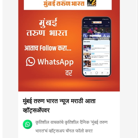
मुंबई तरुण भारत न्यूज मराठी आता
व्हॉट्सॲपवर
कृतिशील वाचकांचे कृतिशील दैनिक 'मुंबई तरुण
भारत'चं व्हॉट्सअप चॅनल फॉलो करा!