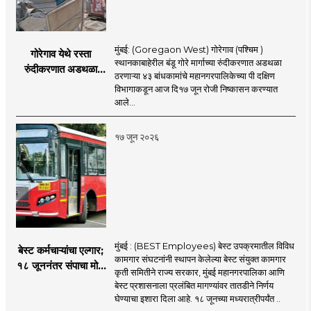
मुंबई: (Goregaon West) गोरेगाव (पश्चिम )
गोरेगाव येथे रस्ता
स्थानकाबाहेरील बंडू गोरे मार्गाच्या रुंदीकरणात अडथळा
रुंदीकरणात अडथळा
ठरणाऱ्या ४३ बांधकामांचे महानगरपालिकेच्या पी दक्षिण
ठरणाऱ्या ४३ बांधकामांचे
विभागाकडून आज दि१७ जून रोजी निष्कासन करण्यात
निष्कासन
आले...
१७ जून २०२६
मुंबई : (BEST Employees) बेस्ट उपक्रमातील विविध
बेस्ट कर्मचाऱ्यांचा एल्गार;
कामगार संघटनांनी स्थापन केलेल्या बेस्ट संयुक्त कामगार
१८ जूननंतर संपाचा मोठा
कृती समितीने राज्य सरकार, मुंबई महानगरपालिका आणि
इशारा
बेस्ट प्रशासनाला प्रलंबित मागण्यांवर तातडीने निर्णय
घेण्याचा इशारा दिला आहे. १८ जूनच्या मध्यरात्रीपर्यंत ..