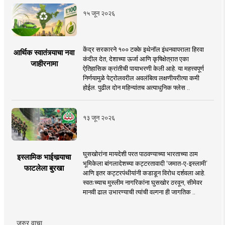
१५ जून २०२६
केंद्र सरकारने १०० टक्के इथेनॉल इंधनवापराला हिरवा
आर्थिक स्वातंत्र्याचा नवा
कंदील देत, देशाच्या ऊर्जा आणि कृषिक्षेत्रात एका
जाहीरनामा
ऐतिहासिक क्रांतीची पायाभरणी केली आहे. या महत्त्वपूर्ण
निर्णयामुळे पेट्रोलवरील अवलंबित्व लक्षणीयरीत्या कमी
होईल. पुढील दोन महिन्यांतच अत्याधुनिक फ्लेस ..
१३ जून २०२६
घुसखोरांना मायदेशी परत पाठवण्याच्या भारताच्या ठाम
इस्लामिक भाईचार्‍याचा
भूमिकेला बांगलादेशच्या कट्टरतावादी ‘जमात-ए-इस्लामी’
फाटलेला बुरखा
आणि इतर कट्टरपंथीयांनी कडाडून विरोध दर्शवला आहे.
स्वतःच्याच मुस्लीम नागरिकांना घुसखोर ठरवून, सीमेवर
मानवी ढाल उभारण्याची त्यांची वल्गना ही जागतिक ..
जरुर वाचा