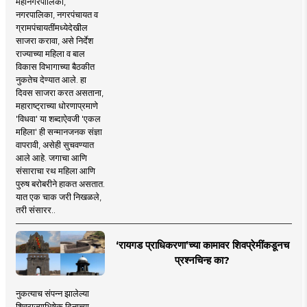
महानगरपालिका,
नगरपालिका, नगरपंचायत व
ग्रामपंचायतींमध्येदेखील
साजरा करावा, असे निर्देश
राज्याच्या महिला व बाल
विकास विभागाच्या बैठकीत
नुकतेच देण्यात आले. हा
दिवस साजरा करत असताना,
महाराष्ट्राच्या धोरणाप्रमाणे
'विधवा' या शब्दाऐवजी 'एकल
महिला' ही सन्मानजनक संज्ञा
वापरावी, असेही सुचवण्यात
आले आहे. जगाचा आणि
संसाराचा रथ महिला आणि
पुरुष बरोबरीने हाकत असतात.
यात एक चाक जरी निखळले,
तरी संसारर..
‘रायगड प्राधिकरणा’च्या कामावर शिवप्रेमींकडूनच
प्रश्नचिन्ह का?
नुकत्याच संपन्न झालेल्या
शिवराज्याभिषेक दिनाच्या