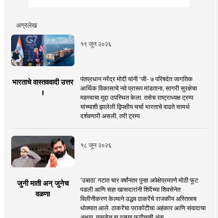
अग्रलेख
१९ जून २०२६
पंतप्रधान नरेंद्र मोदी यांनी 'जी- ७ परिषदेत जागतिक
भारताचे वास्तववादी उत्तर
आर्थिक विकासाचे नवे प्रारूप मांडताना, सागरी सुरक्षेचा
!
महत्त्वाचा मुद्दा उपस्थित केला. तसेच राष्ट्राध्यक्ष ट्रम्प
यांच्याशी झालेली द्विपक्षीय चर्चा भारताचे वाढते सामर्थ
दर्शवणारी असली, तरी ट्रम्प ..
१८ जून २०२६
‘उबाठा’ गटात चार वर्षांनंतर पुन्हा अपेक्षेप्रमााणे मोठी फूट
जुनी माती अन् जुनेच
पडली आणि सहा खासदारांनी शिंदेंच्या शिवसेनेत
वळण!
विलीनीकरण केल्याने उद्धव ठाकरेंचे राजकीय अस्तित्वच
धोक्यात आले. ठाकरेंचा पराकोटीचा अहंकार आणि संवादाचा
अभाव, यामुळेच हा दुसर्‍या फुटीचाही अंक ..