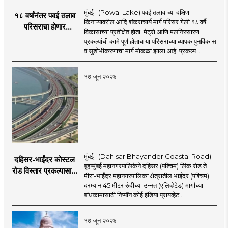
मुंबई : (Powai Lake) पवई तलावाच्या दक्षिण
१८ वर्षांनंतर पवई तलाव
किनाऱ्यावरील आदि शंकराचार्य मार्ग परिसर गेली १८ वर्षे
परिसराचा होणार
विकासाच्या प्रतीक्षेत होता. मेट्रो आणि मलनिस्सारण
कायापालट; मेट्रोचे काम
प्रकल्पांची कामे पूर्ण होताच या परिसराच्या व्यापक पुनर्विकास
पूर्ण होताच पुनर्विकासाला
व सुशोभीकरणाचा मार्ग मोकळा झाला आहे. प्रकल्प ..
सुरुवात;
१७ जून २०२६
मुंबई : (Dahisar Bhayander Coastal Road)
दहिसर-भाईंदर कोस्टल
बृहन्मुंबई महानगरपालिकेने दहिसर (पश्चिम) लिंक रोड ते
रोड विस्तार प्रकल्पासाठी
मीरा-भाईंदर महानगरपालिका क्षेत्रातील भाईंदर (पश्चिम)
52.50 कोटी रुपयांच्या
दरम्यान 45 मीटर रुंदीच्या उन्नत (एलिव्हेटेड) मार्गाच्या
पीएमसी प्रस्तावाला
बांधकामासाठी निप्पॉन कोई इंडिया प्रायव्हेट ..
मंजुरीची प्रतीक्षा
१७ जून २०२६