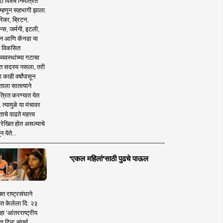
 विशेष निमंत्रित
 म्हणून सहभागी झाला.
िका, ब्रिटन,
न्स, जर्मनी, इटली,
न आणि कॅनडा या
 विकसित
व्यवस्थांच्या गटाचा
त सदस्य नसला, तरी
या काही वर्षांपासून
ताला सातत्याने
त्रित करण्यात येत
 त्यामुळे या मंचावर
ाचे वाढते महत्त्व
रेखित होत असल्याचे
न येते...
'एकल महिलां'साठी पुढचे पाऊल
क्त राष्ट्रसंघाने
ित केलेला दि. २३
हा 'आंतरराष्ट्रीय
ा दिन' संपूर्ण