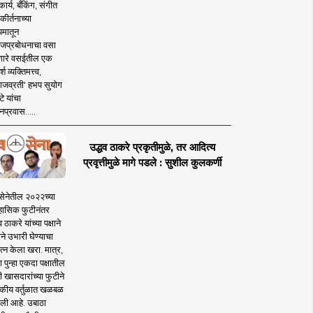
ार्य, बँकिंग, संगीत
कीर्तनाच्या
यमातून
जप्रबोधनाचा वसा
ारे वसईतील एक
श व्यक्तिमत्त्व,
ाजव्रती' हभप सुयोग
े यांचा
प्रवास.....
उद्धव ठाकरे प्रकृतीमुळे, तर आदित्य
प्रवृत्तीमुळे मागे पडले : सुशील कुलकर्णी
सेनेतील २०२२च्या
हासिक फुटीनंतर
व ठाकरे यांच्या पक्षाने
ाने उभारी घेण्याचा
त्न केला खरा. मात्र,
पुन्हा एकदा पक्षातील
 खासदारांच्या फुटीने
कीय वर्तुळात खळबळ
ली आहे. उबाठा