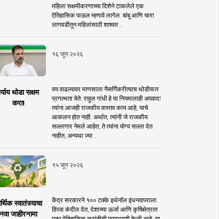
महिला सक्षमीकरणाच्या दिशेने टाकलेले एक
ऐतिहासिक पाऊल म्हणावे लागेल. बांबू आणि चारा
लागवडीतून महिलांसाठी शाश्वत ..
१६ जून २०२६
वय वाढल्यावर माणसाला नैसर्गिकरीत्याच थोडीफार
र्याय थोडा सक्षम
प्रगल्भता येते. राहुल गांधी हे या नियमालाही अपवाद!
करा!
त्यांना आजही राजकीय वास्तव काय आहे, याचे
आकलन होत नाही. अर्थात, त्यांनी जे राजकीय
सल्लागार नेमले आहेत, ते त्यांना योग्य सल्ला देत
नाहीत, अन्यथा ज्या ..
१५ जून २०२६
केंद्र सरकारने १०० टक्के इथेनॉल इंधनवापराला
्थिक स्वातंत्र्याचा
हिरवा कंदील देत, देशाच्या ऊर्जा आणि कृषिक्षेत्रात
नवा जाहीरनामा
एका ऐतिहासिक क्रांतीची पायाभरणी केली आहे. या