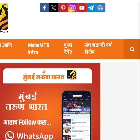
ंघ आणि
MahaMTB
पुन्हा
संघ शताब्दी वर्ष
Infra
देवेंद्र
विशेष