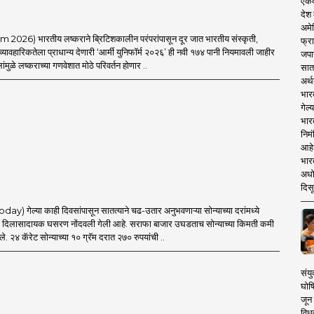
एकदा
देश
अमेर
026) भारतीय लष्कराने ब्रिटिशकालीन परंपरांपासून दूर जात भारतीय संस्कृती,
फ्रा
ावहारिकतेला प्राधान्य देणारी ‘आर्मी युनिफॉर्म २०२६’ ही नवी १७४ पानी नियमावली जाहीर
जपा
ंमुळे लष्कराच्या गणवेशात मोठे परिवर्तन होणार ..
सात
अर्थ
भार
गेल्
भार
निमं
आहे.
भारत
अधो
दिसू
) गेल्या काही दिवसांपासून सातत्याने चढ-उतार अनुभवणाऱ्या सोन्याच्या दरांमध्ये
ा दिलासादायक घसरण नोंदवली गेली आहे. सराफा बाजार उघडताच सोन्याच्या किमती कमी
े. २४ कॅरेट सोन्याच्या १० ग्रॅम दरात २७० रुपयांची ..
संयु
घोष
जून 
विधव