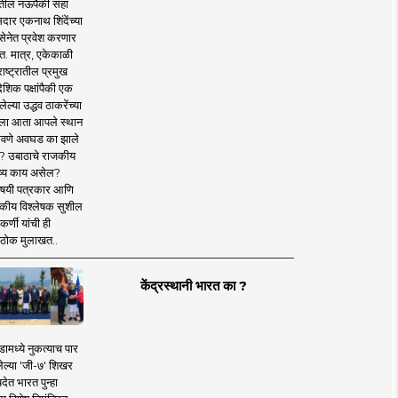
तील नऊपैकी सहा
दार एकनाथ शिंदेंच्या
सेनेत प्रवेश करणार
त. मात्र, एकेकाळी
ाष्ट्रातील प्रमुख
देशिक पक्षांपैकी एक
ल्या उद्धव ठाकरेंच्या
षाला आता आपले स्थान
वणे अवघड का झाले
? उबाठाचे राजकीय
ष्य काय असेल?
िषयी पत्रकार आणि
कीय विश्लेषक सुशील
र्णी यांची ही
ठोक मुलाखत..
केंद्रस्थानी भारत का ?
ामध्ये नुकत्याच पार
ेल्या 'जी-७' शिखर
देत भारत पुन्हा