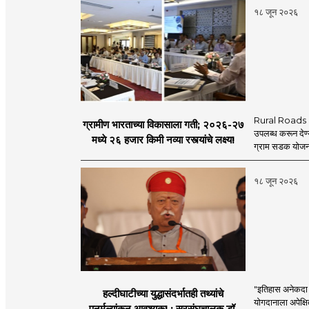
१८ जून २०२६
Rural Roads Indi
ग्रामीण भारताच्या विकासाला गती; २०२६-२७
उपलब्ध करून देण्
मध्ये २६ हजार किमी नव्या रस्त्यांचे लक्ष्य!
ग्राम सडक योजना 
१८ जून २०२६
"इतिहास अनेकदा सत
हल्दीघाटीच्या युद्धासंदर्भातही तथ्यांचे
योगदानाला अपेक्षि
पुनर्मूल्यांकन आवश्यक! : सरसंघचालक डॉ.