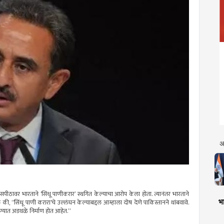
अ
ासपीठावर भारताने ‘सिंधू पाणीकरार’ स्थगित केल्याचा आरोप केला होता. त्यानंतर भारताने
भा
 की, “सिंधू पाणी करारा’चे उल्लंघन केल्याबद्दल आम्हाला दोष देणे पाकिस्तानने थांबवावे.
वण्यात अडथळे निर्माण होत आहेत.”