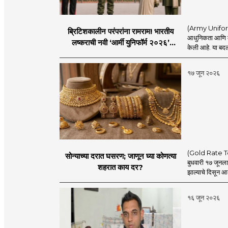
(Army Uniform 2
ब्रिटिशकालीन परंपरांना रामराम! भारतीय
आधुनिकता आणि व्य
लष्कराची नवी ‘आर्मी युनिफॉर्म २०२६’
केली आहे. या बदला
नियमावली लागू
१७ जून २०२६
(Gold Rate Today
सोन्याच्या दरात घसरण; जाणून घ्या कोणत्या
बुधवारी १७ जूनल
शहरात काय दर?
झाल्याचे दिसून आल
१६ जून २०२६