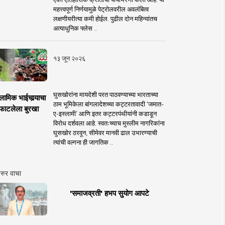
महत्त्वपूर्ण निर्णयामुळे पेट्रोलवरील अवलंबित्व
लक्षणीयरीत्या कमी होईल. पुढील दोन महिन्यांतच
अत्याधुनिक फ्लेस ..
१३ जून २०२६
घुसखोरांना मायदेशी परत पाठवण्याच्या भारताच्या
लामिक भाईचार्‍याचा
ठाम भूमिकेला बांगलादेशच्या कट्टरतावादी ‘जमात-
फाटलेला बुरखा
ए-इस्लामी’ आणि इतर कट्टरपंथीयांनी कडाडून
विरोध दर्शवला आहे. स्वतःच्याच मुस्लीम नागरिकांना
घुसखोर ठरवून, सीमेवर मानवी ढाल उभारण्याची
त्यांची वल्गना ही जागतिक ..
रुर वाचा
'समाजव्रती' हभप सुयोग आपटे