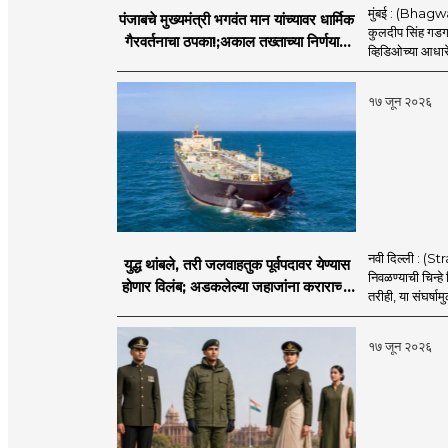
मुंबई : (Bhagwan
पंजाबचे मुख्यमंत्री भगवंत मान यांच्यावर धार्मिक
कुलदीप सिंह गडगज्
गैरवर्तनाचा ठपका!;अकाल तख्ताच्या निर्णयाने
व्हिडिओच्या आधारे 
मोठी खळबळ
१७ जून २०२६
नवी दिल्ली : (
युद्ध थांबले, तरी जलवाहतुक पूर्वपदावर येण्यास
निवळण्याची चिन्हे
होणार विलंब; अडकलेल्या जहाजांना कराराच्या
तरीही, या संघर्ष
शाश्वततेची चिंता.
१७ जून २०२६