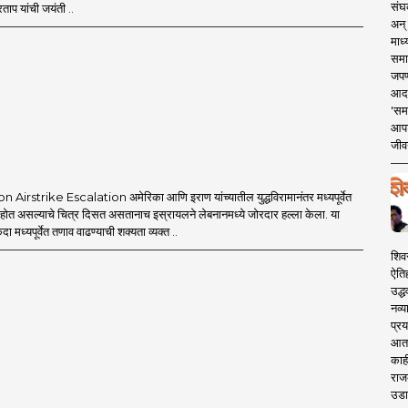
संघक
ताप यांची जयंती ..
अन् 
माध्
समा
जपण
आदर्
'सम
आपट
जीवन
Airstrike Escalation अमेरिका आणि इराण यांच्यातील युद्धविरामानंतर मध्यपूर्वेत
त होत असल्याचे चित्र दिसत असतानाच इस्रायलने लेबनानमध्ये जोरदार हल्ला केला. या
एकदा मध्यपूर्वेत तणाव वाढण्याची शक्यता व्यक्त ..
शिव
ऐति
उद्ध
नव्य
प्रय
आता 
काही
राज
उडा