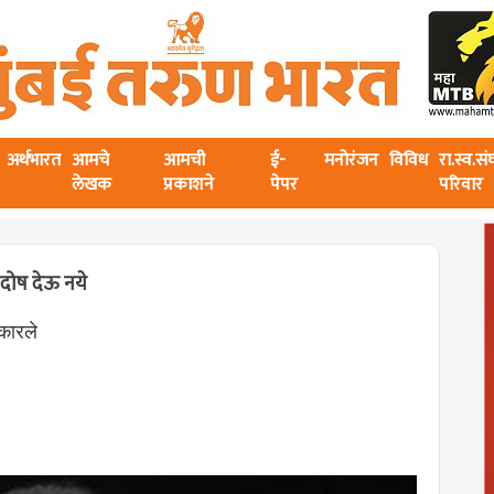
अर्थभारत
आमचे
आमची
ई-
मनोरंजन
विविध
रा.स्व.स
लेखक
प्रकाशने
पेपर
परिवार
 दोष देऊ नये
टकारले