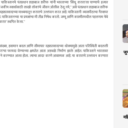
दे’त पाकिस्तानचे पंतप्रधान शहाबाज शरीफ यांनी भारताच्या ‘सिंधू करारा’ला पाण्याचे हत्यार
राजकीय स्वार्थासाठी लाखो लोकांचे जीवन ओलीस ठेवू नये,” असे पंतप्रधान शहाबाज शरीफ
न स्वतः दहशतवादाच्या माध्यमातून कराराचे उल्लंघन करत आहे. पाकिस्तानी व्यासपीठाचा गैरवापर
. पाकिस्तानच्या या प्रयत्नांचा मी तीव्र निषेध करतो. जम्मू आणि काश्मीरमधील पहलगाम येथे
 करार’ स्थगित केला.”
तर लोकसंख्या, हवामान बदल आणि सीमापार दहशतवादाच्या धोक्यामुळे आता परिस्थिती बदलली
ारा’चा फायदा घेण्याच्या क्षमतेत आता अडथळे निर्माण झाले आहेत. पाकिस्ताने भारतावर
जु
 भावनेने करण्यात आला होता. त्याचा आदर करणे आवश्यक आहे. या कराराचे उल्लंघन करणारा
मह