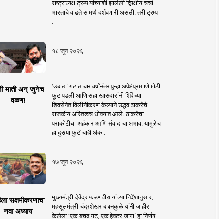
राष्ट्राध्यक्ष ट्रम्प यांच्याशी झालेली द्विपक्षीय चर्चा
भारताचे वाढते सामर्थ दर्शवणारी असली, तरी ट्रम्प
..
१८ जून २०२६
‘उबाठा’ गटात चार वर्षांनंतर पुन्हा अपेक्षेप्रमााणे मोठी
नी माती अन् जुनेच
फूट पडली आणि सहा खासदारांनी शिंदेंच्या
वळण!
शिवसेनेत विलीनीकरण केल्याने उद्धव ठाकरेंचे
राजकीय अस्तित्वच धोक्यात आले. ठाकरेंचा
पराकोटीचा अहंकार आणि संवादाचा अभाव, यामुळेच
हा दुसर्‍या फुटीचाही अंक ..
१७ जून २०२६
मुख्यमंत्री देवेंद्र फडणवीस यांच्या निर्देशानुसार,
िला सक्षमीकरणाचा
महसूलमंत्री चंद्रशेखर बावनकुळे यांनी जाहीर
नवा अध्याय
केलेला ‘एक बचत गट, एक हेक्टर जागा’ हा निर्णय