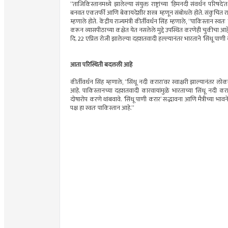
“ताजिकिस्तानमध्ये झालेल्या संयुक्त राष्ट्रांच्या ‘हिमनदी संवर्धन परिष
बनवत एकतर्फी आणि बेकायदेशीर शस्त्र म्हणून संबोधले होते. संकुचित 
म्हणाले होते. केंद्रीय राज्यमंत्री कीर्तीवर्धन सिंह म्हणाले, “पाकिस्ता
करून व्यासपीठाच्या कक्षेत येत नसलेले मुद्दे उपस्थित करणेही चुकीचा आहे
दि. 22 एप्रिल रोजी झालेल्या दहशतवादी हल्ल्यानंतर भारताने ‘सिंधू पाणी
आता परिस्थिती बदलली आहे
कीर्तीवर्धन सिंह म्हणाले, “सिंधू नदी करारा’वर स्वाक्षरी झाल्यानं
आहे. पाकिस्तानच्या दहशतवादी कारवायांमुळे भारताच्या ‘सिंधू नदी कर
दोषारोप करणे थांबवावे. ‘सिंधू पाणी करार’ सद्भावना आणि मैत्रीच्या
पक्ष हा स्वतः पाकिस्तान आहे.”