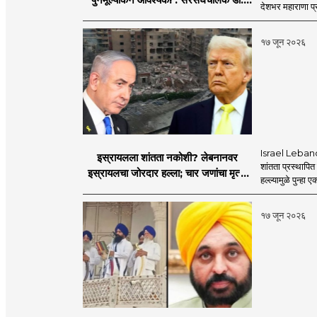
देशभर महाराणा प्र
मोहनजी भागवत
१७ जून २०२६
Israel Lebanon 
इस्रायलला शांतता नकोशी? लेबनानवर
शांतता प्रस्थापि
इस्रायलचा जोरदार हल्ला; चार जणांचा मृत्यू,
हल्ल्यामुळे पुन्हा 
इराण-अमेरिकेत आरोप-प्रत्यारोप
१७ जून २०२६