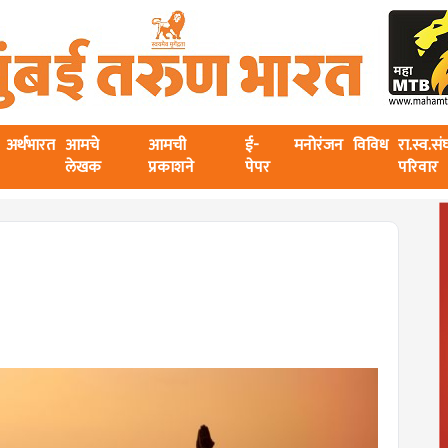
अर्थभारत
आमचे
आमची
ई-
मनोरंजन
विविध
रा.स्व.स
लेखक
प्रकाशने
पेपर
परिवार