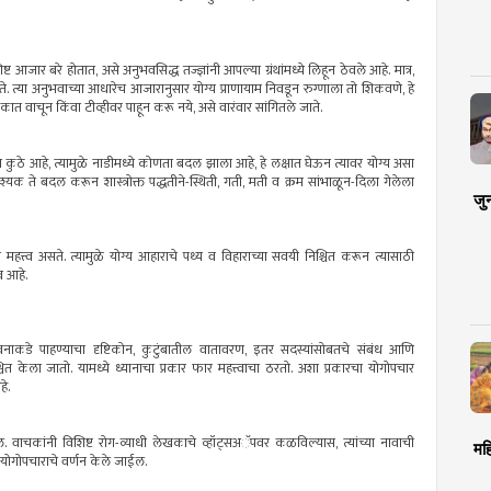
्ट आजार बरे होतात, असे अनुभवसिद्ध तज्ज्ञांनी आपल्या ग्रंथांमध्ये लिहून ठेवले आहे. मात्र,
. त्या अनुभवाच्या आधारेच आजारानुसार योग्य प्राणायाम निवडून रुग्णाला तो शिकवणे, हे
ात वाचून किंवा टीव्हीवर पाहून करू नये, असे वारंवार सांगितले जाते.
ा कुठे आहे, त्यामुळे नाडीमध्ये कोणता बदल झाला आहे, हे लक्षात घेऊन त्यावर योग्य असा
 ते बदल करून शास्त्रोक्त पद्धतीने-स्थिती, गती, मती व क्रम सांभाळून-दिला गेलेला
जु
हत्त्व असते. त्यामुळे योग्य आहाराचे पथ्य व विहाराच्या सवयी निश्चित करून त्यासाठी
 आहे.
े, जीवनाकडे पाहण्याचा दृष्टिकोन, कुटुंबातील वातावरण, इतर सदस्यांसोबतचे संबंध आणि
 केला जातो. यामध्ये ध्यानाचा प्रकार फार महत्त्वाचा ठरतो. अशा प्रकारचा योगोपचार
हे.
. वाचकांनी विशिष्ट रोग-व्याधी लेखकाचे व्हॉट्सअॅपवर कळविल्यास, त्यांच्या नावाची
मह
 योगोपचाराचे वर्णन केले जाईल.