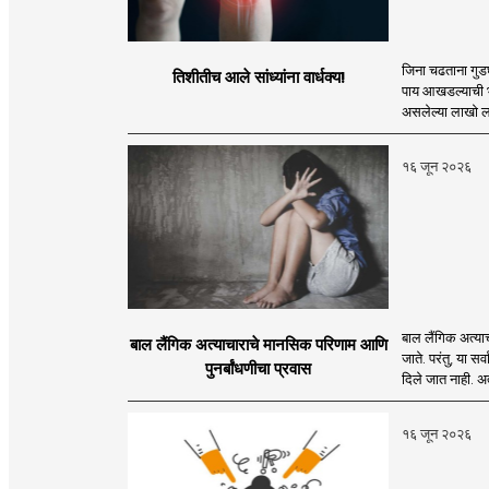
जिना चढताना गुडघ
तिशीतीच आले सांध्यांना वार्धक्य!
पाय आखडल्याची भा
असलेल्या लाखो लोका
१६ जून २०२६
बाल लैंगिक अत्याचा
बाल लैंगिक अत्याचाराचे मानसिक परिणाम आणि
जाते. परंतु, या स
पुनर्बांधणीचा प्रवास
दिले जात नाही. अ
१६ जून २०२६