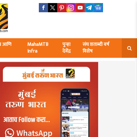
ंघ आणि
MahaMTB
पुन्हा
संघ शताब्दी वर्ष
Infra
देवेंद्र
विशेष