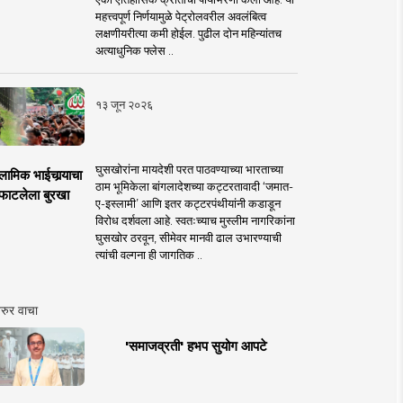
महत्त्वपूर्ण निर्णयामुळे पेट्रोलवरील अवलंबित्व
लक्षणीयरीत्या कमी होईल. पुढील दोन महिन्यांतच
अत्याधुनिक फ्लेस ..
१३ जून २०२६
घुसखोरांना मायदेशी परत पाठवण्याच्या भारताच्या
लामिक भाईचार्‍याचा
ठाम भूमिकेला बांगलादेशच्या कट्टरतावादी ‘जमात-
फाटलेला बुरखा
ए-इस्लामी’ आणि इतर कट्टरपंथीयांनी कडाडून
विरोध दर्शवला आहे. स्वतःच्याच मुस्लीम नागरिकांना
घुसखोर ठरवून, सीमेवर मानवी ढाल उभारण्याची
त्यांची वल्गना ही जागतिक ..
रुर वाचा
'समाजव्रती' हभप सुयोग आपटे