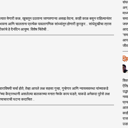
संघक
अन् 
माध्
समा
्यात येणारी कळ, खुचतून उठताना जाणवणाऱ्या असह्य वेदना, काही काळ बसून राहिल्यानंतर
जपण
वना आणि चालताना प्रत्येक पावलागणिक सांध्यांतून होणारी कुरकुर... सांधेदुखीचा त्रास
आदर्
ंचे हे दैनंदिन आयुष्य. विशेष चिंतेची ..
'सम
आपट
जीवन
शिव
ऐति
राविषयी चर्चा होते, तेव्हा आपले लक्ष सहसा गुन्हा, गुन्हेगार आणि न्यायव्यवस्था यांच्याकडे
उद्ध
र्वांच्या केंद्रस्थानी असलेल्या बालकाच्या मनात नेमके काय घडते, याकडे अनेकदा पुरेसे लक्ष
नव्य
त्याचाराची घटना कदाचित ..
प्रय
आता 
काही
राज
उडा