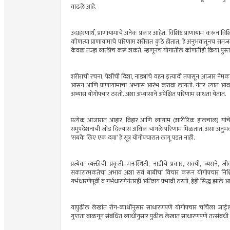
वाढले आहे.
उदाहरणार्थ, प्राणायामाचे अनेक प्रकार आहेत. विशिष्ट प्राणायाम करून विशिष
कोणत्या प्राणायामाचे परिणाम शरीरात कुठे होतात, हे अनुभवातूनच समजते
केवळ तज्ज्ञ व्यक्तीच करू शकते. म्हणूनच योगातील कोणतीही क्रिया पुस्तक
शरीराची रचना, पेशींची दिशा, नाड्यांचे वहन इत्यादी तपासून आजार नेमक
आसन आणि प्राणायामाचा अभ्यास आरंभ करावा लागतो. नंतर त्यात आवश्यक
अभ्यास योगोपचार ठरतो. अशा अभ्यासाने अपेक्षित परिणाम साधता येतात.
प्रत्येक आजारात आहार, विहार आणि व्यायाम (शारीरिक हालचाल) यांचे म
समुपदेशनाची जोड दिल्यास अधिक चांगले परिणाम मिळतात, असा अनुभव
‘सबके लिए एक दवा’ हे सूत्र योगोपचारात लागू पडत नाही.
प्रत्येक व्यक्तीची प्रकृती, मनःस्थिती, नाडीचे प्रकार, सवयी, व्यसन
सकारात्मकतेचा अभाव अशा सर्व बाबींचा विचार करून योगोपचार निश्चित
गर्भधारणेपूर्वी व गर्भधारणेनंतरही अतिशय प्रभावी ठरतो, हेही सिद्ध झाले आ
यापुढील लेखांत रोग-व्याधींनुसार साधारणपणे योगोपचार चर्चिला जाईल
गुप्तता बाळगून संबंधित व्याधीनुसार पुढील लेखात साधारणपणे तत्संबधी