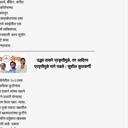
ार्य, बँकिंग, संगीत
कीर्तनाच्या
यमातून
जप्रबोधनाचा वसा
ारे वसईतील एक
श व्यक्तिमत्त्व,
ाजव्रती' हभप सुयोग
े यांचा
प्रवास.....
उद्धव ठाकरे प्रकृतीमुळे, तर आदित्य
प्रवृत्तीमुळे मागे पडले : सुशील कुलकर्णी
सेनेतील २०२२च्या
हासिक फुटीनंतर
व ठाकरे यांच्या पक्षाने
ाने उभारी घेण्याचा
त्न केला खरा. मात्र,
पुन्हा एकदा पक्षातील
 खासदारांच्या फुटीने
कीय वर्तुळात खळबळ
ली आहे. उबाठा