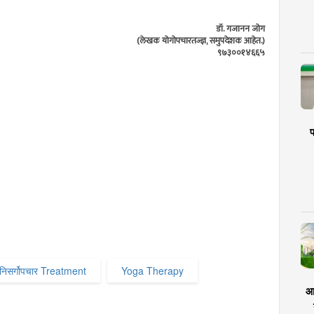
डॉ. गजानन जोग
(लेखक योगोपचारतज्ज्ञ, समुपदेशक आहेत.)
९७३००१४६६५
प
निसर्गोपचार Treatment
Yoga Therapy
आर