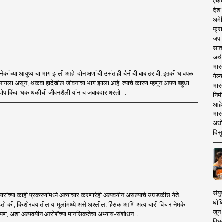
एकदा
देश
अमेर
फ्रा
जपा
सात
अर्थ
भार
ांच्या आयुष्याचा भाग झाली आहे. दोन क्षणांची उसंत ही चैनीची बाब ठरावी, इतकी धावपळ
गेल्
गला असून, थकवा हादेखील जीवनाचा भाग झाला आहे. त्याचे कारण म्हणून आपण बहुधा
भार
झोप किंवा धकाधकीची जीवनशैली यांनाच जबाबदार धरतो. ..
निमं
आहे.
भारत
अधो
दिसू
संयु
चारांच्या काही प्रकरणांमध्ये अत्याचार करणारेही अल्पवयीन असल्याचे उघडकीस येते.
घोष
डतो की, किशोरवयातील या मुलांमध्ये असे अश्लील, हिंसक आणि अत्याचारी विचार नेमके
जून 
? पण, अशा अल्पवयीन आरोपींच्या मानसिकतेचा अभ्यास-संशोधन ..
विधव