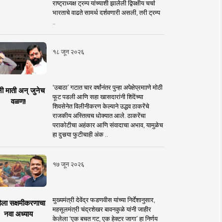
राष्ट्राध्यक्ष ट्रम्प यांच्याशी झालेली द्विपक्षीय चर्चा
भारताचे वाढते सामर्थ दर्शवणारी असली, तरी ट्रम्प
..
१८ जून २०२६
‘उबाठा’ गटात चार वर्षांनंतर पुन्हा अपेक्षेप्रमााणे मोठी
नी माती अन् जुनेच
फूट पडली आणि सहा खासदारांनी शिंदेंच्या
वळण!
शिवसेनेत विलीनीकरण केल्याने उद्धव ठाकरेंचे
राजकीय अस्तित्वच धोक्यात आले. ठाकरेंचा
पराकोटीचा अहंकार आणि संवादाचा अभाव, यामुळेच
हा दुसर्‍या फुटीचाही अंक ..
१७ जून २०२६
मुख्यमंत्री देवेंद्र फडणवीस यांच्या निर्देशानुसार,
िला सक्षमीकरणाचा
महसूलमंत्री चंद्रशेखर बावनकुळे यांनी जाहीर
नवा अध्याय
केलेला ‘एक बचत गट, एक हेक्टर जागा’ हा निर्णय