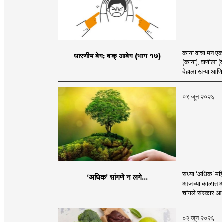
काया वाचा मन एकविध करी| एक देह धरी नित्य सुख॥ संत गोरा कुंभा
धारणीय वेग; वाक्‌‍ आवेग (भाग १७)
(काया), वाणीला (व
देहाला खऱ्या आणि न
०९ जून २०२६
सध्या ‌‘अधिक‌’ महि
‘अधिक‌’ सांगणे न लगे...
आजच्या काळात आणख
चांगले संस्कार आणि
०२ जून २०२६