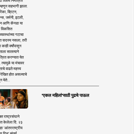
 विशेष निमंत्रित
 म्हणून सहभागी झाला.
िका, ब्रिटन,
न्स, जर्मनी, इटली,
न आणि कॅनडा या
 विकसित
व्यवस्थांच्या गटाचा
त सदस्य नसला, तरी
या काही वर्षांपासून
ताला सातत्याने
त्रित करण्यात येत
 त्यामुळे या मंचावर
ाचे वाढते महत्त्व
रेखित होत असल्याचे
न येते...
'एकल महिलां'साठी पुढचे पाऊल
क्त राष्ट्रसंघाने
ित केलेला दि. २३
हा 'आंतरराष्ट्रीय
ा दिन' संपूर्ण