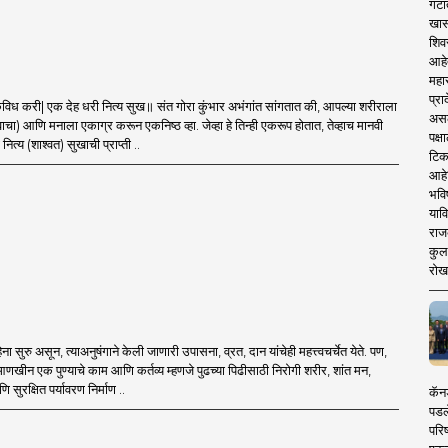
गटा
खास
शिव
आहे
महार
प्रा
र अभंगांत सांगतात की, आपल्या शरीराला
असले
ाचा) आणि मनाला एकाग्र करून एकनिष्ठ व्हा. जेव्हा हे तिन्ही एकरूप होतात, तेव्हाच मानवी
पक्
ित्य (शाश्वत) सुखाची प्राप्ती ..
टिक
आहे
भवि
याव
राज
कुलक
रोख
ना सुरु असून, त्याअनुषंगाने केली जाणारी उपासना, व्रत, दान यांचेही महत्त्वचर्चेत येते. पण,
ीन एक पुण्याचे काम आणि कर्तव्य म्हणजे पुढच्या पिढीसाठी निरोगी शरीर, शांत मन,
 सुरक्षित पर्यावरण निर्माण ..
कॅनड
पडल
परिष