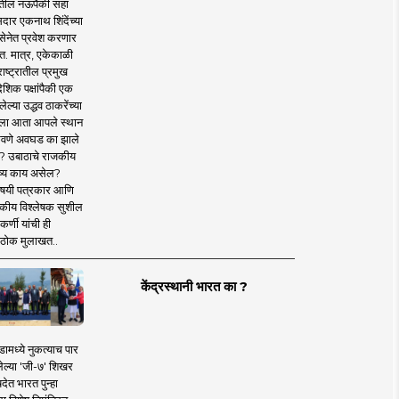
तील नऊपैकी सहा
दार एकनाथ शिंदेंच्या
सेनेत प्रवेश करणार
त. मात्र, एकेकाळी
ाष्ट्रातील प्रमुख
देशिक पक्षांपैकी एक
ल्या उद्धव ठाकरेंच्या
षाला आता आपले स्थान
वणे अवघड का झाले
? उबाठाचे राजकीय
ष्य काय असेल?
िषयी पत्रकार आणि
कीय विश्लेषक सुशील
र्णी यांची ही
ठोक मुलाखत..
केंद्रस्थानी भारत का ?
ामध्ये नुकत्याच पार
ेल्या 'जी-७' शिखर
देत भारत पुन्हा