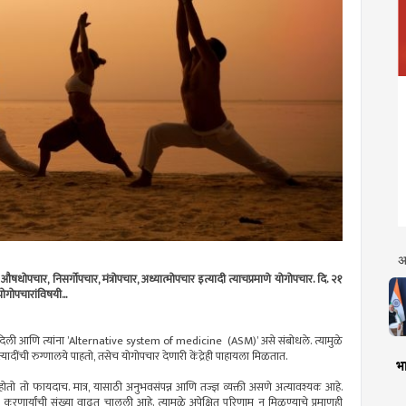
अ
धोपचार, निसर्गोपचार, मंत्रोपचार, अध्यात्मोपचार इत्यादी त्याचप्रमाणे योगोपचार. दि. २१
गोपचारांविषयी...
ता दिली आणि त्यांना ’Alternative system of medicine (ASM)’ असे संबोधले. त्यामुळे
ादींची रुग्णालये पाहतो, तसेच योगोपचार देणारी केंद्रेही पाहायला मिळतात.
भा
 जो होतो तो फायदाच. मात्र, यासाठी अनुभवसंपन्न आणि तज्ज्ञ व्यक्ती असणे अत्यावश्यक आहे.
र्यांची संख्या वाढत चालली आहे. त्यामुळे अपेक्षित परिणाम न मिळण्याचे प्रमाणही