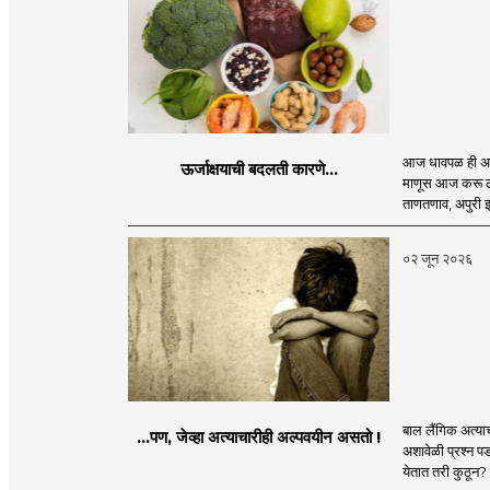
आज धावपळ ही अनेक
ऊर्जाक्षयाची बदलती कारणे...
माणूस आज करू ला
ताणतणाव, अपुरी 
०२ जून २०२६
बाल लैंगिक अत्या
...पण, जेव्हा अत्याचारीही अल्पवयीन असतो !
अशावेळी प्रश्न प
येतात तरी कुठून