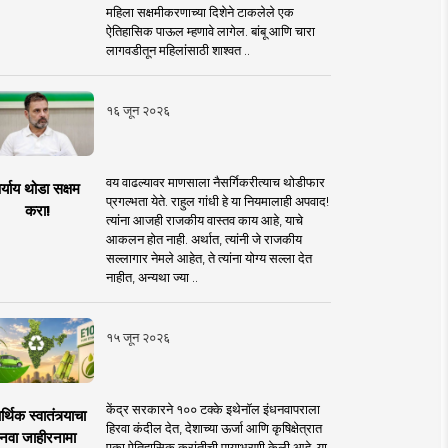
महिला सक्षमीकरणाच्या दिशेने टाकलेले एक
ऐतिहासिक पाऊल म्हणावे लागेल. बांबू आणि चारा
लागवडीतून महिलांसाठी शाश्वत ..
१६ जून २०२६
वय वाढल्यावर माणसाला नैसर्गिकरीत्याच थोडीफार
र्याय थोडा सक्षम
प्रगल्भता येते. राहुल गांधी हे या नियमालाही अपवाद!
करा!
त्यांना आजही राजकीय वास्तव काय आहे, याचे
आकलन होत नाही. अर्थात, त्यांनी जे राजकीय
सल्लागार नेमले आहेत, ते त्यांना योग्य सल्ला देत
नाहीत, अन्यथा ज्या ..
१५ जून २०२६
केंद्र सरकारने १०० टक्के इथेनॉल इंधनवापराला
्थिक स्वातंत्र्याचा
हिरवा कंदील देत, देशाच्या ऊर्जा आणि कृषिक्षेत्रात
नवा जाहीरनामा
एका ऐतिहासिक क्रांतीची पायाभरणी केली आहे. या