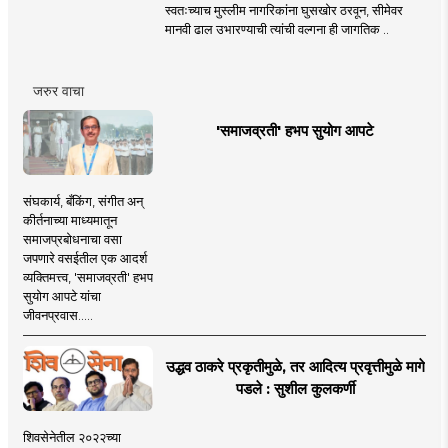
स्वतःच्याच मुस्लीम नागरिकांना घुसखोर ठरवून, सीमेवर
मानवी ढाल उभारण्याची त्यांची वल्गना ही जागतिक ..
जरुर वाचा
'समाजव्रती' हभप सुयोग आपटे
संघकार्य, बँकिंग, संगीत अन्
कीर्तनाच्या माध्यमातून
समाजप्रबोधनाचा वसा
जपणारे वसईतील एक आदर्श
व्यक्तिमत्त्व, 'समाजव्रती' हभप
सुयोग आपटे यांचा
जीवनप्रवास.....
उद्धव ठाकरे प्रकृतीमुळे, तर आदित्य प्रवृत्तीमुळे मागे
पडले : सुशील कुलकर्णी
शिवसेनेतील २०२२च्या