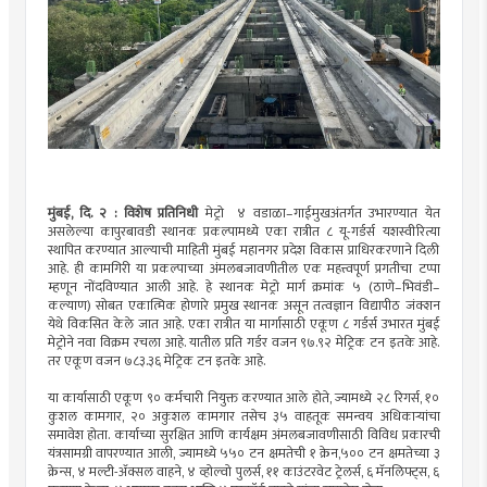
मुंबई, दि. २ : विशेष प्रतिनिधी
मेट्रो ४ वडाळा–गाईमुखअंतर्गत उभारण्यात येत
असलेल्या कापुरबावडी स्थानक प्रकल्पामध्ये एका रात्रीत ८ यू-गर्डर्स यशस्वीरित्या
स्थापित करण्यात आल्याची माहिती मुंबई महानगर प्रदेश विकास प्राधिरकरणाने दिली
आहे. ही कामगिरी या प्रकल्पाच्या अंमलबजावणीतील एक महत्त्वपूर्ण प्रगतीचा टप्पा
म्हणून नोंदविण्यात आली आहे. हे स्थानक मेट्रो मार्ग क्रमांक ५ (ठाणे–भिवंडी–
कल्याण) सोबत एकात्मिक होणारे प्रमुख स्थानक असून तत्वज्ञान विद्यापीठ जंक्शन
येथे विकसित केले जात आहे. एका रात्रीत या मार्गासाठी एकूण ८ गर्डर्स उभारत मुंबई
मेट्रोने नवा विक्रम रचला आहे. यातील प्रति गर्डर वजन ९७.९२ मेट्रिक टन इतके आहे.
तर एकूण वजन ७८३.३६ मेट्रिक टन इतके आहे.
या कार्यासाठी एकूण ९० कर्मचारी नियुक्त करण्यात आले होते, ज्यामध्ये २८ रिगर्स, १०
कुशल कामगार, २० अकुशल कामगार तसेच ३५ वाहतूक समन्वय अधिकाऱ्यांचा
समावेश होता. कार्याच्या सुरक्षित आणि कार्यक्षम अंमलबजावणीसाठी विविध प्रकारची
यंत्रसामग्री वापरण्यात आली, ज्यामध्ये ५५० टन क्षमतेची १ क्रेन,५०० टन क्षमतेच्या ३
क्रेन्स, ४ मल्टी-अ‍ॅक्सल वाहने, ४ व्होल्वो पुलर्स, ११ काउंटरवेट ट्रेलर्स, ६ मॅनलिफ्ट्स, ६