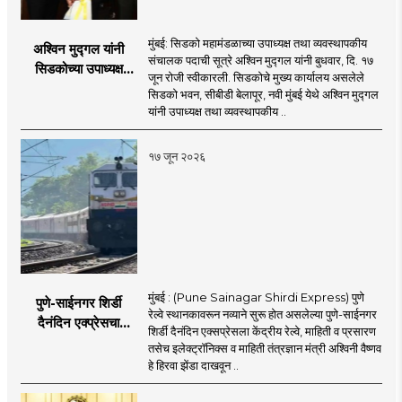
मुंबई: सिडको महामंडळाच्या उपाध्यक्ष तथा व्यवस्थापकीय
अश्विन मुद्गल यांनी
संचालक पदाची सूत्रे अश्विन मुद्गल यांनी बुधवार, दि. १७
सिडकोच्या उपाध्यक्ष
जून रोजी स्वीकारली. सिडकोचे मुख्य कार्यालय असलेले
पदाचा पदभार स्वीकारला;
सिडको भवन, सीबीडी बेलापूर, नवी मुंबई येथे अश्विन मुद्गल
प्रकल्प वेळेत पूर्ण
यांनी उपाध्यक्ष तथा व्यवस्थापकीय ..
करण्यास प्राधान्य देणार :
अश्विन मुद्गल
१७ जून २०२६
मुंबई : (Pune Sainagar Shirdi Express) पुणे
पुणे-साईनगर शिर्डी
रेल्वे स्थानकावरून नव्याने सुरू होत असलेल्या पुणे-साईनगर
दैनंदिन एक्प्रेसचा
शिर्डी दैनंदिन एक्सप्रेसला केंद्रीय रेल्वे, माहिती व प्रसारण
शुभारंभ; केंद्रीय मंत्री
तसेच इलेक्ट्रॉनिक्स व माहिती तंत्रज्ञान मंत्री अश्विनी वैष्णव
अश्विनी वैष्णव दाखवणार
हे हिरवा झेंडा दाखवून ..
हिरवा झेंडा