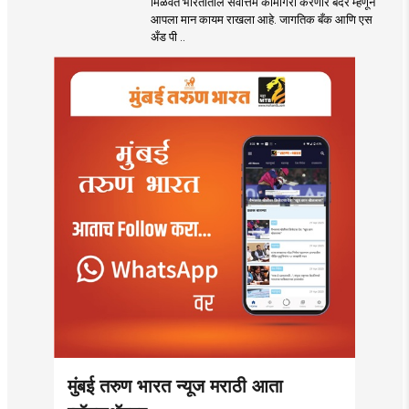
मिळवत भारतातील सर्वोत्तम कामगिरी करणारे बंदर म्हणून
बंदराचा मान कायम
आपला मान कायम राखला आहे. जागतिक बँक आणि एस
अँड पी ..
मुंबई तरुण भारत न्यूज मराठी आता