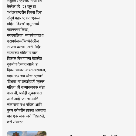
संयुक्त राष्ट्रसंघाने घोषित
केलेला दि. २३ जून हा
'आंतरराष्ट्रीय विधवा दिन'
संपूर्ण महाराष्ट्रात 'एकल
महिला दिवस' म्हणून सर्व
महानगरपालिका,
नगरपालिका, नगरपंचायत व
ग्रामपंचायतींमध्येदेखील
साजरा करावा, असे निर्देश
राज्याच्या महिला व बाल
विकास विभागाच्या बैठकीत
नुकतेच देण्यात आले. हा
दिवस साजरा करत असताना,
महाराष्ट्राच्या धोरणाप्रमाणे
'विधवा' या शब्दाऐवजी 'एकल
महिला' ही सन्मानजनक संज्ञा
वापरावी, असेही सुचवण्यात
आले आहे. जगाचा आणि
संसाराचा रथ महिला आणि
पुरुष बरोबरीने हाकत असतात.
यात एक चाक जरी निखळले,
तरी संसारर..