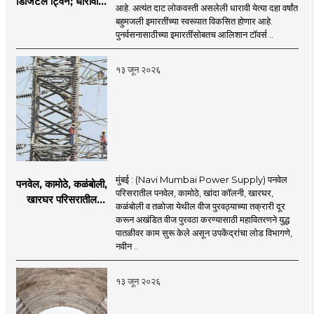
डिजिटल ट्विन; धारावीची
आहे. अत्यंत दाट लोकवस्ती असलेली धारावी येत्या दहा वर्षांत
सर्व माहिती या डिजिटल
बहुमजली इमारतींच्या स्वरूपात विकसित होणार आहे.
ट्विनमध्ये जतन
पुनर्वसनासाठीच्या इमारतींसोबतच आलिशान टॉवर्स ..
१३ जून २०२६
मुंबई : (Navi Mumbai Power Supply) पनवेल
पनवेल, कामोठे, कळंबोली,
परिसरातील पनवेल, कामोठे, खांदा कॉलनी, खारघर,
खारघर परिसरातील
कळंबोली व तळोजा येथील वीज पुरवठ्याच्या तक्रारी दूर
नागरिकांना दिलासा; नवी
करून अखंडित वीज पुरवठा करण्यासाठी महावितरणने युद्ध
मुंबईत वीज पुरवठ्यासाठी
पातळीवर काम सुरू केले असून उपकेंद्रांचा लोड विभागणे,
महावितरणची तातडीची
नवीन ..
उपाययोजना
१३ जून २०२६