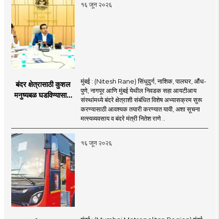
१६ जून २०२६
मुंबई : (Nitesh Rane) सिंधुदुर्ग, नाशिक, पालघर, औंध-
बंदर क्षेत्रासाठी कुशल
पुणे, नागपूर आणि मुंबई येथील निवडक सहा आयटीआय
मनुष्यबळ घडविण्यासाठी
संस्थांमध्ये बंदरे क्षेत्राशी संबंधित विशेष अभ्यासक्रम सुरू
वेगाने प्रयत्न; राज्यातील
करण्यासाठी आवश्यक तयारी करण्यात यावी, अशा सूचना
सहा आयटीआयमध्ये विशेष
मत्स्यव्यवसाय व बंदरे मंत्री नितेश राणे ..
अभ्यासक्रम - मंत्री
नितेश राणे
१६ जून २०२६