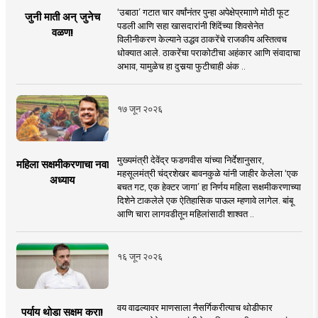
‘उबाठा’ गटात चार वर्षांनंतर पुन्हा अपेक्षेप्रमााणे मोठी फूट
जुनी माती अन् जुनेच
पडली आणि सहा खासदारांनी शिंदेंच्या शिवसेनेत
वळण!
विलीनीकरण केल्याने उद्धव ठाकरेंचे राजकीय अस्तित्वच
धोक्यात आले. ठाकरेंचा पराकोटीचा अहंकार आणि संवादाचा
अभाव, यामुळेच हा दुसर्‍या फुटीचाही अंक ..
१७ जून २०२६
मुख्यमंत्री देवेंद्र फडणवीस यांच्या निर्देशानुसार,
महिला सक्षमीकरणाचा नवा
महसूलमंत्री चंद्रशेखर बावनकुळे यांनी जाहीर केलेला ‘एक
अध्याय
बचत गट, एक हेक्टर जागा’ हा निर्णय महिला सक्षमीकरणाच्या
दिशेने टाकलेले एक ऐतिहासिक पाऊल म्हणावे लागेल. बांबू
आणि चारा लागवडीतून महिलांसाठी शाश्वत ..
१६ जून २०२६
वय वाढल्यावर माणसाला नैसर्गिकरीत्याच थोडीफार
पर्याय थोडा सक्षम करा!