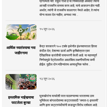
प्रगल्भता येते. राहुल गांधी हे या नियमालाही अपवाद! त्यांना
आजही राजकीय वास्तव काय आहे, याचे आकलन होत नाही.
अर्थात, त्यांनी जे राजकीय सल्लागार नेमले आहेत, ते त्यांना
योग्य सल्ला देत नाहीत, अन्यथा ज्या ..
१५ जून २०२६
केंद्र सरकारने १०० टक्के इथेनॉल इंधनवापराला हिरवा
आर्थिक स्वातंत्र्याचा नवा
कंदील देत, देशाच्या ऊर्जा आणि कृषिक्षेत्रात एका
जाहीरनामा
ऐतिहासिक क्रांतीची पायाभरणी केली आहे. या महत्त्वपूर्ण
निर्णयामुळे पेट्रोलवरील अवलंबित्व लक्षणीयरीत्या कमी
होईल. पुढील दोन महिन्यांतच अत्याधुनिक फ्लेस ..
१३ जून २०२६
घुसखोरांना मायदेशी परत पाठवण्याच्या भारताच्या ठाम
इस्लामिक भाईचार्‍याचा
भूमिकेला बांगलादेशच्या कट्टरतावादी ‘जमात-ए-इस्लामी’
फाटलेला बुरखा
आणि इतर कट्टरपंथीयांनी कडाडून विरोध दर्शवला आहे.