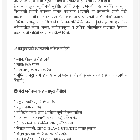
फराणा क्रेन्स, ४ आयशर ट्रक्स आणि ४ एस्कॉर्ट वाहने यांचा समावेश होता.
हे काम चालू वाहतुकीमध्ये सुरक्षित आणि अचूक उभारणी करत संबंधित वाहतूक
विभागाशी प्रभावी समन्वय साधत करण्यात आल्याने या प्रकल्पाने शहरी मेट्रो
बांधकामात नवीन मापदंड प्रस्थापित केला आहे ही प्रगती अभियांत्रिकी उत्कृष्टता,
ऑपरेशनल अचूकता आणि अखंड टीमवर्क प्रतिबिंबित करते. मुंबई महानगर क्षेत्रातील
भविष्यातील प्रवास जलद, पर्यावरणपूरक व अधिक जोडणीसह वाटचाल वेगवान
करतो, अशी माहिती एमएमआरडीएने दिली.
📍कापुरबावडी स्थानकाची संक्षिप्त माहिती
* स्थान: घोडबंदर रोड, ठाणे
* लांबी: १८५ मीटर
* संरचना: ३ लेग्ड पोर्टल फ्रेम
* भूमिका: मेट्रो मार्ग ४ व ५ साठी परस्पर जोडणी सुलभ करणारे स्थानक (ठाणे -
भिवंडी )
🚇 मेट्रो मार्ग क्रमांक ४ – प्रमुख वैशिष्ट्ये
* एकूण लांबी: सुमारे ३५.२ किमी
* एकूण स्थानके: ३२
* ⁠कॉरिडॉर प्रकार: उच्च क्षमतेसह पूर्णपणे स्वयंचलित
* गाडी रचना: ८ डब्यांची (१८२ मीटर), स्टँडर्ड गेज
* ट्रॅक प्रणाली: स्वयंचलित डेपोसह बॅलेस्टलेस
* सिग्नल प्रणाली: CBTC (GoA-4), UTO/DTO यांसह सुसज्ज
* विद्युत पुरवठा: २५ केव्ही AC ओव्हरहेड
* ऊर्जा व ट्रॅक्शन नियंत्रण: SCADA प्रणाली