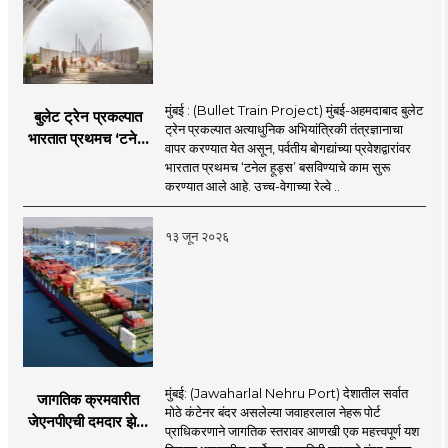
मुंबई : (Bullet Train Project) मुंबई-अहमदाबाद बुलेट
बुलेट ट्रेन प्रकल्पात
ट्रेन प्रकल्पात अत्याधुनिक अभियांत्रिकी तंत्रज्ञानाचा
भारतात प्रथमच ‘टनेल
वापर करण्यात येत असून, पर्वतीय बोगद्यांच्या प्रवेशद्वारांवर
हूड्स’ तंत्रज्ञान;
भारतात प्रथमच ‘टनेल हूड्स’ बसविण्याचे काम सुरू
बोगद्यांतील दाबलहरी आणि
करण्यात आले आहे. उच्च-वेगाच्या रेल्वे ..
आवाजावर
नियंत्रण;प्रवास अधिक
१३ जून २०२६
सुरक्षित व आरामदायी
होणार
मुंबई: (Jawaharlal Nehru Port) देशातील सर्वात
जागतिक क्रमवारीत
मोठे कंटेनर बंदर असलेल्या जवाहरलाल नेहरू पोर्ट
जेएनपीएची दमदार झेप;
प्राधिकरणाने जागतिक स्तरावर आणखी एक महत्त्वपूर्ण यश
भारतातील अव्वल कंटेनर