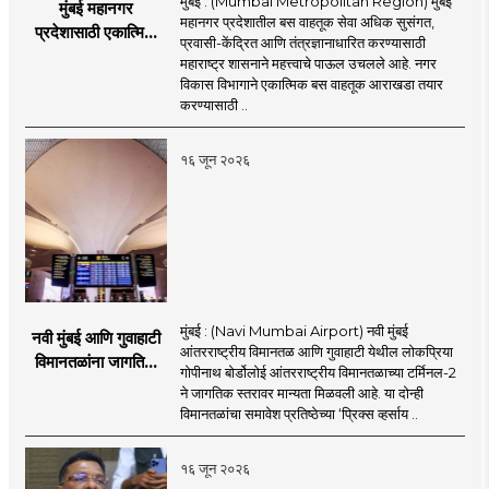
मुंबई : (Mumbai Metropolitan Region) मुंबई
मुंबई महानगर
महानगर प्रदेशातील बस वाहतूक सेवा अधिक सुसंगत,
प्रदेशासाठी एकात्मिक
प्रवासी-केंद्रित आणि तंत्रज्ञानाधारित करण्यासाठी
बस वाहतूक व्यवस्था
महाराष्ट्र शासनाने महत्त्वाचे पाऊल उचलले आहे. नगर
विकास विभागाने एकात्मिक बस वाहतूक आराखडा तयार
करण्यासाठी ..
१६ जून २०२६
मुंबई : (Navi Mumbai Airport) नवी मुंबई
नवी मुंबई आणि गुवाहाटी
आंतरराष्ट्रीय विमानतळ आणि गुवाहाटी येथील लोकप्रिया
विमानतळांना जागतिक
गोपीनाथ बोर्डोलोई आंतरराष्ट्रीय विमानतळाच्या टर्मिनल-2
गौरव; प्रिक्स व्हर्साय
ने जागतिक स्तरावर मान्यता मिळवली आहे. या दोन्ही
२०२६च्या यादीत स्थान
विमानतळांचा समावेश प्रतिष्ठेच्या ‘प्रिक्स व्हर्साय ..
१६ जून २०२६