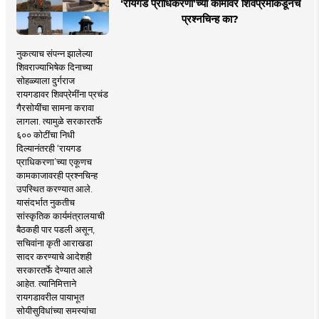
‘रायगड प्राधिकरणा’च्या कामावर शिवप्रेमींकडूनच
प्रश्नचिन्ह का?
नुकत्याच संपन्न झालेल्या
शिवराज्याभिषेक दिनाच्या
सोहळ्याला दुर्गराज
रायगडावर शिवप्रेमींना प्रचंड
गैरसोयींचा सामना करावा
लागला. त्यामुळे सरकारतर्फे
६०० कोटींचा निधी
दिल्यानंतरही ‘रायगड
प्राधिकरणा’च्या एकूणच
कामकाजावरही प्रश्नचिन्ह
उपस्थित करण्यात आले.
यासंदर्भात नुकतीच
सांस्कृतिक कार्यमंत्रालयाची
बैठकही पार पडली असून,
सचिवांना कृती आराखडा
सादर करण्याचे आदेशही
सरकारतर्फे देण्यात आले
आहेत. त्यानिमित्ताने
रायगडावरील पायाभूत
सोयीसुविधांच्या समस्यांचा