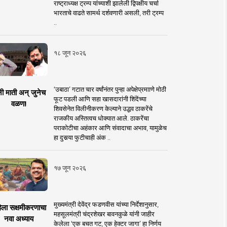
राष्ट्राध्यक्ष ट्रम्प यांच्याशी झालेली द्विपक्षीय चर्चा
भारताचे वाढते सामर्थ दर्शवणारी असली, तरी ट्रम्प
..
१८ जून २०२६
‘उबाठा’ गटात चार वर्षांनंतर पुन्हा अपेक्षेप्रमााणे मोठी
नी माती अन् जुनेच
फूट पडली आणि सहा खासदारांनी शिंदेंच्या
वळण!
शिवसेनेत विलीनीकरण केल्याने उद्धव ठाकरेंचे
राजकीय अस्तित्वच धोक्यात आले. ठाकरेंचा
पराकोटीचा अहंकार आणि संवादाचा अभाव, यामुळेच
हा दुसर्‍या फुटीचाही अंक ..
१७ जून २०२६
मुख्यमंत्री देवेंद्र फडणवीस यांच्या निर्देशानुसार,
िला सक्षमीकरणाचा
महसूलमंत्री चंद्रशेखर बावनकुळे यांनी जाहीर
नवा अध्याय
केलेला ‘एक बचत गट, एक हेक्टर जागा’ हा निर्णय