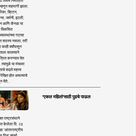
 विशेष निमंत्रित
 म्हणून सहभागी झाला.
िका, ब्रिटन,
न्स, जर्मनी, इटली,
न आणि कॅनडा या
 विकसित
व्यवस्थांच्या गटाचा
त सदस्य नसला, तरी
या काही वर्षांपासून
ताला सातत्याने
त्रित करण्यात येत
 त्यामुळे या मंचावर
ाचे वाढते महत्त्व
रेखित होत असल्याचे
न येते...
'एकल महिलां'साठी पुढचे पाऊल
क्त राष्ट्रसंघाने
ित केलेला दि. २३
हा 'आंतरराष्ट्रीय
ा दिन' संपूर्ण