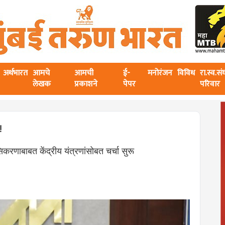
अर्थभारत
आमचे
आमची
ई-
मनोरंजन
विविध
रा.स्व.स
लेखक
प्रकाशने
पेपर
परिवार
!
करणाबाबत केंद्रीय यंत्रणांसोबत चर्चा सुरू