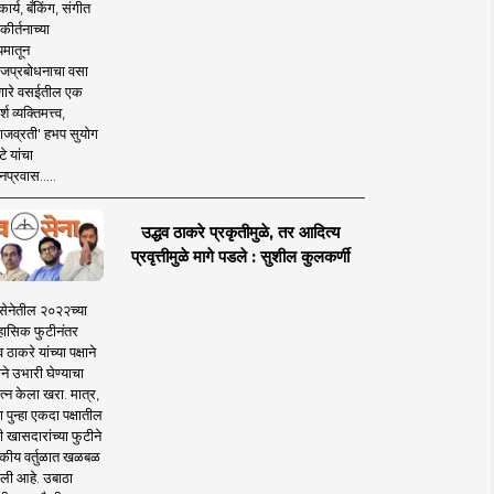
ार्य, बँकिंग, संगीत
कीर्तनाच्या
यमातून
जप्रबोधनाचा वसा
ारे वसईतील एक
श व्यक्तिमत्त्व,
ाजव्रती' हभप सुयोग
े यांचा
प्रवास.....
उद्धव ठाकरे प्रकृतीमुळे, तर आदित्य
प्रवृत्तीमुळे मागे पडले : सुशील कुलकर्णी
सेनेतील २०२२च्या
हासिक फुटीनंतर
व ठाकरे यांच्या पक्षाने
ाने उभारी घेण्याचा
त्न केला खरा. मात्र,
पुन्हा एकदा पक्षातील
 खासदारांच्या फुटीने
कीय वर्तुळात खळबळ
ली आहे. उबाठा