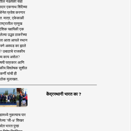
तील नऊपैकी सहा
दार एकनाथ शिंदेंच्या
सेनेत प्रवेश करणार
त. मात्र, एकेकाळी
ाष्ट्रातील प्रमुख
देशिक पक्षांपैकी एक
ल्या उद्धव ठाकरेंच्या
षाला आता आपले स्थान
वणे अवघड का झाले
? उबाठाचे राजकीय
ष्य काय असेल?
िषयी पत्रकार आणि
कीय विश्लेषक सुशील
र्णी यांची ही
ठोक मुलाखत..
केंद्रस्थानी भारत का ?
ामध्ये नुकत्याच पार
ेल्या 'जी-७' शिखर
देत भारत पुन्हा