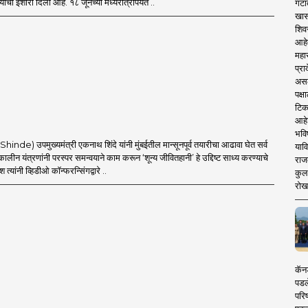
्याचा इशारा दिला आहे. १८ जूनच्या मध्यरात्रीपर्यंत ..
गटा
खास
शिव
आहे
महार
प्रा
असले
पक्
टिक
आहे
भवि
Shinde) उपमुख्यमंत्री एकनाथ शिंदे यांनी मुंबईतील मान्सूनपूर्व तयारीचा आढावा घेत सर्व
याव
ीन यंत्रणांनी परस्पर समन्वयाने काम करून ‘शून्य जीवितहानी’ हे उद्दिष्ट साध्य करण्याचे
राज
देश त्यांनी व्हिडीओ कॉन्फरन्सिंगद्वारे ..
कुलक
रोख
कॅनड
पडल
परिष