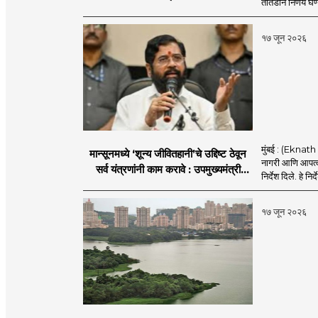
तातडीने निर्णय घेण
१७ जून २०२६
मुंबई : (Eknath 
मान्सूनमध्ये ‘शून्य जीवितहानी’चे उद्दिष्ट ठेवून
नागरी आणि आपत्काल
सर्व यंत्रणांनी काम करावे : उपमुख्यमंत्री
निर्देश दिले. हे निर्
एकनाथ शिंदे
१७ जून २०२६