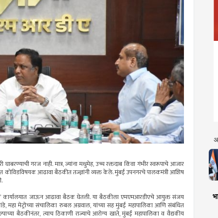
अ
घाबरण्याची गरज नाही. मात्र, ज्यांना मधुमेह, उच्च रक्तदाब किंवा गंभीर स्वरूपाचे आजार
मत कोविडविषयक आढावा बैठकीत तज्ज्ञांनी व्यक्त केले. मुंबई उपनगरचे पालकमंत्री आशिष
ी.
भा
आरडीए’ कार्यालयात जाऊन आढावा बैठक घेतली. या बैठकीला एमएमआरडीएचे आयुक्त संजय
ांडे, महा मेट्रोच्या संचालिका रुबल अग्रवाल, यांच्या सह मुंबई महापालिका आणि संबंधित
ल्पाच्या बैठकीनंतर, त्याच ठिकाणी राज्याचे आरोग्य खाते, मुंबई महापालिका व वैद्यकीय