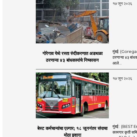
१७ जून २०२६
मुंबई: (Goregaon
गोरेगाव येथे रस्ता रुंदीकरणात अडथळा
ठरणाऱ्या ४३ बांध
ठरणाऱ्या ४३ बांधकामांचे निष्कासन
आले...
१७ जून २०२६
मुंबई : (BEST E
बेस्ट कर्मचाऱ्यांचा एल्गार; १८ जूननंतर संपाचा
कामगार कृती समित
मोठा इशारा