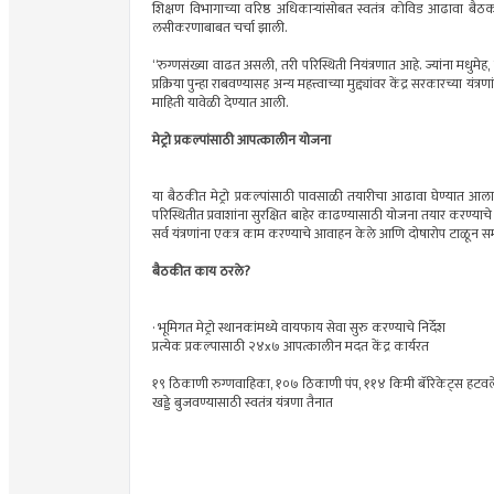
शिक्षण विभागाच्या वरिष्ठ अधिकाऱ्यांसोबत स्वतंत्र कोविड आढावा बैठ
लसीकरणाबाबत चर्चा झाली.
“रुग्णसंख्या वाढत असली, तरी परिस्थिती नियंत्रणात आहे. ज्यांना मधु
प्रक्रिया पुन्हा राबवण्यासह अन्य महत्त्वाच्या मुद्द्यांवर केंद्र सरकारच्या
माहिती यावेळी देण्यात आली.
मेट्रो प्रकल्पांसाठी आपत्कालीन योजना
या बैठकीत मेट्रो प्रकल्पांसाठी पावसाळी तयारीचा आढावा घेण्यात आला. प
परिस्थितीत प्रवाशांना सुरक्षित बाहेर काढण्यासाठी योजना तयार करण्याच
सर्व यंत्रणांना एकत्र काम करण्याचे आवाहन केले आणि दोषारोप टाळून स
बैठकीत काय ठरले?
· भूमिगत मेट्रो स्थानकांमध्ये वायफाय सेवा सुरु करण्याचे निर्देश
प्रत्येक प्रकल्पासाठी २४x७ आपत्कालीन मदत केंद्र कार्यरत
१९ ठिकाणी रुग्णवाहिका, १०७ ठिकाणी पंप, ११४ किमी बॅरिकेट्स हटवल
खड्डे बुजवण्यासाठी स्वतंत्र यंत्रणा तैनात