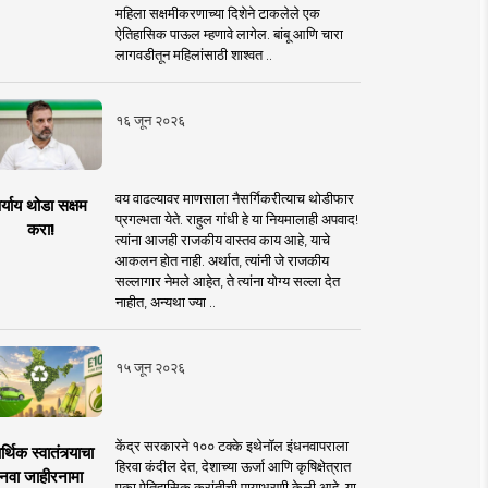
महिला सक्षमीकरणाच्या दिशेने टाकलेले एक
ऐतिहासिक पाऊल म्हणावे लागेल. बांबू आणि चारा
लागवडीतून महिलांसाठी शाश्वत ..
१६ जून २०२६
वय वाढल्यावर माणसाला नैसर्गिकरीत्याच थोडीफार
र्याय थोडा सक्षम
प्रगल्भता येते. राहुल गांधी हे या नियमालाही अपवाद!
करा!
त्यांना आजही राजकीय वास्तव काय आहे, याचे
आकलन होत नाही. अर्थात, त्यांनी जे राजकीय
सल्लागार नेमले आहेत, ते त्यांना योग्य सल्ला देत
नाहीत, अन्यथा ज्या ..
१५ जून २०२६
केंद्र सरकारने १०० टक्के इथेनॉल इंधनवापराला
्थिक स्वातंत्र्याचा
हिरवा कंदील देत, देशाच्या ऊर्जा आणि कृषिक्षेत्रात
नवा जाहीरनामा
एका ऐतिहासिक क्रांतीची पायाभरणी केली आहे. या