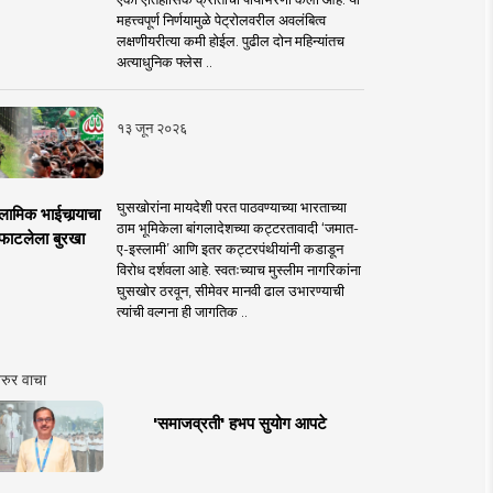
महत्त्वपूर्ण निर्णयामुळे पेट्रोलवरील अवलंबित्व
लक्षणीयरीत्या कमी होईल. पुढील दोन महिन्यांतच
अत्याधुनिक फ्लेस ..
१३ जून २०२६
घुसखोरांना मायदेशी परत पाठवण्याच्या भारताच्या
लामिक भाईचार्‍याचा
ठाम भूमिकेला बांगलादेशच्या कट्टरतावादी ‘जमात-
फाटलेला बुरखा
ए-इस्लामी’ आणि इतर कट्टरपंथीयांनी कडाडून
विरोध दर्शवला आहे. स्वतःच्याच मुस्लीम नागरिकांना
घुसखोर ठरवून, सीमेवर मानवी ढाल उभारण्याची
त्यांची वल्गना ही जागतिक ..
रुर वाचा
'समाजव्रती' हभप सुयोग आपटे