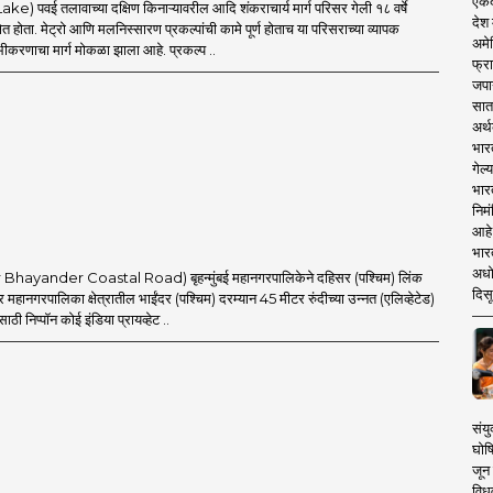
एकदा
ake) पवई तलावाच्या दक्षिण किनाऱ्यावरील आदि शंकराचार्य मार्ग परिसर गेली १८ वर्षे
देश
्षेत होता. मेट्रो आणि मलनिस्सारण प्रकल्पांची कामे पूर्ण होताच या परिसराच्या व्यापक
अमेर
ोभीकरणाचा मार्ग मोकळा झाला आहे. प्रकल्प ..
फ्रा
जपा
सात
अर्थ
भार
गेल्
भार
निमं
आहे.
भारत
अधो
ar Bhayander Coastal Road) बृहन्मुंबई महानगरपालिकेने दहिसर (पश्चिम) लिंक
दिसू
र महानगरपालिका क्षेत्रातील भाईंदर (पश्चिम) दरम्यान 45 मीटर रुंदीच्या उन्नत (एलिव्हेटेड)
साठी निप्पॉन कोई इंडिया प्रायव्हेट ..
संयु
घोष
जून 
विधव