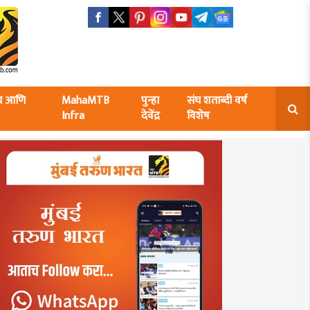
ंघ आणि
MahaMTB
पुन्हा
संघ शताब्दी वर्ष
Infra
देवेंद्र
विशेष