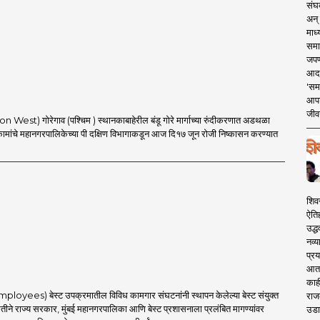
संघक
अन् 
माध्
समा
जपण
आदर्
'सम
आपट
जीवन
 West) गोरेगाव (पश्चिम ) स्थानकाबाहेरील बंडू गोरे मार्गाच्या रुंदीकरणात अडथळा
कामांचे महानगरपालिकेच्या पी दक्षिण विभागाकडून आज दि१७ जून रोजी निष्कासन करण्यात
शिव
ऐति
उद्ध
नव्य
प्रय
आता 
काही
mployees) बेस्ट उपक्रमातील विविध कामगार संघटनांनी स्थापन केलेल्या बेस्ट संयुक्त
राज
ीने राज्य सरकार, मुंबई महानगरपालिका आणि बेस्ट प्रशासनाला प्रलंबित मागण्यांवर
उडा