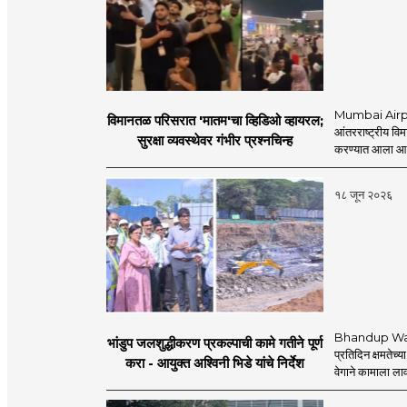
Mumbai Airpo
विमानतळ परिसरात 'मातम'चा व्हिडिओ व्हायरल;
आंतरराष्ट्रीय व
सुरक्षा व्यवस्थेवर गंभीर प्रश्नचिन्ह
करण्यात आला आहे.
१८ जून २०२६
Bhandup Water
भांडुप जलशुद्धीकरण प्रकल्पाची कामे गतीने पूर्ण
प्रतिदिन क्षमतेच्य
करा - आयुक्त अश्विनी भिडे यांचे निर्देश
वेगाने कामाला लाव