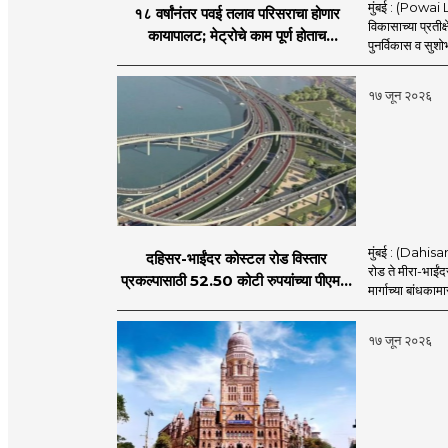
मुंबई : (Powai L
१८ वर्षांनंतर पवई तलाव परिसराचा होणार
विकासाच्या प्रतीक
कायापालट; मेट्रोचे काम पूर्ण होताच
पुनर्विकास व सुश
पुनर्विकासाला सुरुवात;
१७ जून २०२६
मुंबई : (Dahis
दहिसर-भाईंदर कोस्टल रोड विस्तार
रोड ते मीरा-भाईंद
प्रकल्पासाठी 52.50 कोटी रुपयांच्या पीएमसी
मार्गाच्या बांधकामा
प्रस्तावाला मंजुरीची प्रतीक्षा
१७ जून २०२६