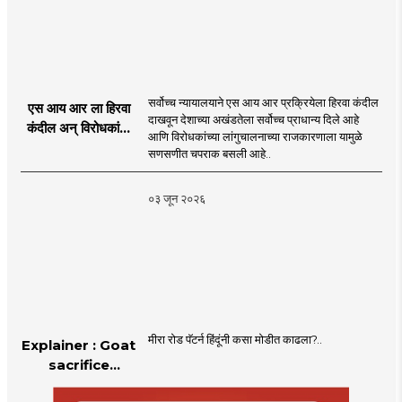
सर्वोच्च न्यायालयाने एस आय आर प्रक्रियेला हिरवा कंदील
एस आय आर ला हिरवा
दाखवून देशाच्या अखंडतेला सर्वोच्च प्राधान्य दिले आहे
कंदील अन् विरोधकांना
आणि विरोधकांच्या लांगुचालनाच्या राजकारणाला यामुळे
चपराक
सणसणीत चपराक बसली आहे..
०३ जून २०२६
मीरा रोड पॅटर्न हिंदूंनी कसा मोडीत काढला?..
Explainer : Goat
sacrifice
controversy in