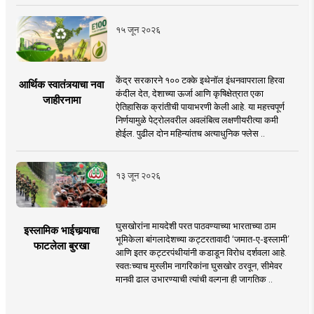
१५ जून २०२६
केंद्र सरकारने १०० टक्के इथेनॉल इंधनवापराला हिरवा
आर्थिक स्वातंत्र्याचा नवा
कंदील देत, देशाच्या ऊर्जा आणि कृषिक्षेत्रात एका
जाहीरनामा
ऐतिहासिक क्रांतीची पायाभरणी केली आहे. या महत्त्वपूर्ण
निर्णयामुळे पेट्रोलवरील अवलंबित्व लक्षणीयरीत्या कमी
होईल. पुढील दोन महिन्यांतच अत्याधुनिक फ्लेस ..
१३ जून २०२६
घुसखोरांना मायदेशी परत पाठवण्याच्या भारताच्या ठाम
इस्लामिक भाईचार्‍याचा
भूमिकेला बांगलादेशच्या कट्टरतावादी ‘जमात-ए-इस्लामी’
फाटलेला बुरखा
आणि इतर कट्टरपंथीयांनी कडाडून विरोध दर्शवला आहे.
स्वतःच्याच मुस्लीम नागरिकांना घुसखोर ठरवून, सीमेवर
मानवी ढाल उभारण्याची त्यांची वल्गना ही जागतिक ..