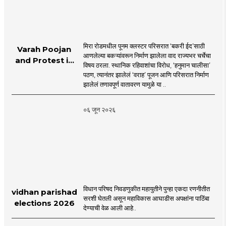
मिरा रोडमधील पूनम क्लस्टर परिसरात ‘बकरी ईद’साठी
Varah Poojan
आणलेल्या बकऱ्यांवरून निर्माण झालेला वाद राज्यभर चर्चेचा
and Protest in
विषय ठरला. स्थानिक रहिवाशांचा विरोध, ‘हनुमान चालीसा’
Poonam
पठण, त्यानंतर झालेलं ‘वराह’ पूजन आणि परिसरात निर्माण
Cluster Society
झालेलं तणावपूर्ण वातावरण यामुळे या ..
Mira Road
०६ जून २०२६
विधान परिषद निवडणुकीत महायुतीने पुन्हा एकदा रणनीतीत
vidhan parishad
सरशी घेतली असून महाविकास आघाडीस अपक्षांना पाठिंबा
elections 2026
देण्याची वेळ आली आहे..