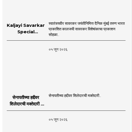
स्वातंत्र्यवीर सावरकर जयंतीनिमित्त दैनिक मुंबई तरुण भारत
Kaljayi Savarkar
प्रकाशित कालजयी सावरकर विशेषांकाचा प्रकाशन
Special
सोहळा..
supplement
Publication
०५ जून २०२६
Programme in
Dahanu |
MahaMTB
सेनापतीच्या हद्दीवर शिलेदारची मक्तेदारी..
सेनापतीच्या हद्दीवर
शिलेदारची मक्तेदारी |
Sahyadri Tiger
Sheledar |
०५ जून २०२६
MahaMTB