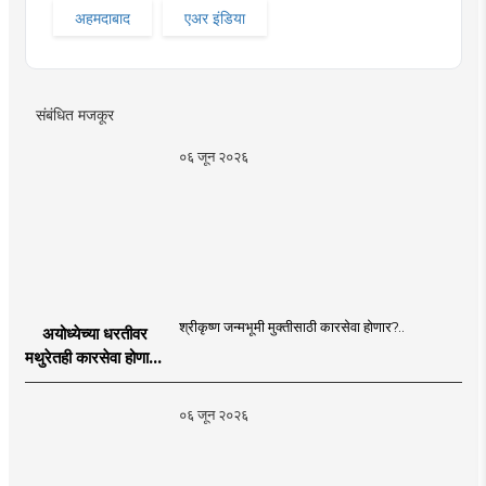
अहमदाबाद
एअर इंडिया
संबंधित मजकूर
०६ जून २०२६
श्रीकृष्ण जन्मभूमी मुक्तीसाठी कारसेवा होणार?..
अयोध्येच्या धरतीवर
मथुरेतही कारसेवा होणार?
| Shri Krishna
Janmabhoomi |
०६ जून २०२६
MahaMTB