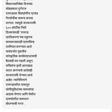
शिवराज्याभिषेक दिनाच्या
सोहळ्याला दुर्गराज
रायगडावर शिवप्रेमींना प्रचंड
गैरसोयींचा सामना करावा
लागला. त्यामुळे सरकारतर्फे
६०० कोटींचा निधी
दिल्यानंतरही ‘रायगड
प्राधिकरणा’च्या एकूणच
कामकाजावरही प्रश्नचिन्ह
उपस्थित करण्यात आले.
यासंदर्भात नुकतीच
सांस्कृतिक कार्यमंत्रालयाची
बैठकही पार पडली असून,
सचिवांना कृती आराखडा
सादर करण्याचे आदेशही
सरकारतर्फे देण्यात आले
आहेत. त्यानिमित्ताने
रायगडावरील पायाभूत
सोयीसुविधांच्या समस्यांचा
आढावा घेणारा आणि तेथील
प्रश्नांवरील समाधान
शोधण्याची गरज ..