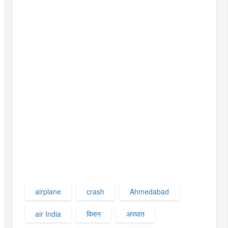
airplane
crash
Ahmedabad
air India
विमान
अपघात