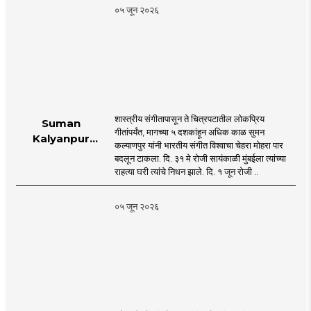
०५ जून २०२६
शास्त्रीय संगीतापासून ते चित्रपटातील लोकप्रिय
Suman
गीतांपर्यंत, मागच्या ५ दशकांहून अधिक काळ सुमन
Kalyanpur
कल्याणपुर यांनी भारतीय संगीत विश्वाचा चेहरा मोहरा पार
accorded state
बदलून टाकला. दि. ३१ मे रोजी सायंकाळी मुंबईला त्यांच्या
honours in
राहत्या घरी त्यांचे निधन झाले. दि. १ जून रोजी ..
mumbai |
MahaMTB
०५ जून २०२६