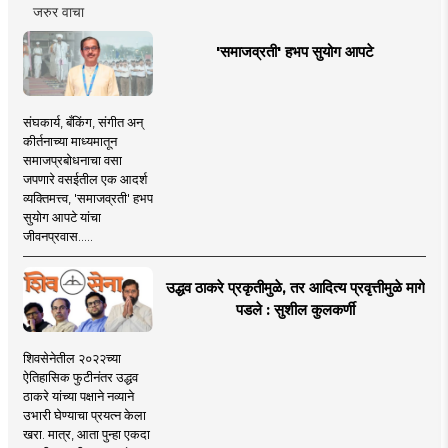
जरुर वाचा
'समाजव्रती' हभप सुयोग आपटे
संघकार्य, बँकिंग, संगीत अन्
कीर्तनाच्या माध्यमातून
समाजप्रबोधनाचा वसा
जपणारे वसईतील एक आदर्श
व्यक्तिमत्त्व, 'समाजव्रती' हभप
सुयोग आपटे यांचा
जीवनप्रवास.....
उद्धव ठाकरे प्रकृतीमुळे, तर आदित्य प्रवृत्तीमुळे मागे
पडले : सुशील कुलकर्णी
शिवसेनेतील २०२२च्या
ऐतिहासिक फुटीनंतर उद्धव
ठाकरे यांच्या पक्षाने नव्याने
उभारी घेण्याचा प्रयत्न केला
खरा. मात्र, आता पुन्हा एकदा