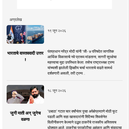
अग्रलेख
१९ जून २०२६
पंतप्रधान नरेंद्र मोदी यांनी 'जी- ७ परिषदेत जागतिक
भारताचे वास्तववादी उत्तर
आर्थिक विकासाचे नवे प्रारूप मांडताना, सागरी सुरक्षेचा
!
महत्त्वाचा मुद्दा उपस्थित केला. तसेच राष्ट्राध्यक्ष ट्रम्प
यांच्याशी झालेली द्विपक्षीय चर्चा भारताचे वाढते सामर्थ
दर्शवणारी असली, तरी ट्रम्प ..
१८ जून २०२६
‘उबाठा’ गटात चार वर्षांनंतर पुन्हा अपेक्षेप्रमााणे मोठी फूट
जुनी माती अन् जुनेच
पडली आणि सहा खासदारांनी शिंदेंच्या शिवसेनेत
वळण!
विलीनीकरण केल्याने उद्धव ठाकरेंचे राजकीय अस्तित्वच
धोक्यात आले. ठाकरेंचा पराकोटीचा अहंकार आणि संवादाचा