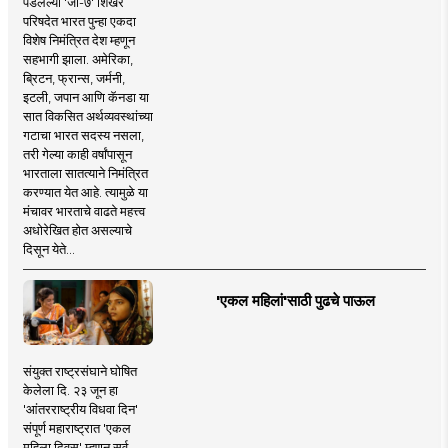
पडलेल्या 'जी-७' शिखर
परिषदेत भारत पुन्हा एकदा
विशेष निमंत्रित देश म्हणून
सहभागी झाला. अमेरिका,
ब्रिटन, फ्रान्स, जर्मनी,
इटली, जपान आणि कॅनडा या
सात विकसित अर्थव्यवस्थांच्या
गटाचा भारत सदस्य नसला,
तरी गेल्या काही वर्षांपासून
भारताला सातत्याने निमंत्रित
करण्यात येत आहे. त्यामुळे या
मंचावर भारताचे वाढते महत्त्व
अधोरेखित होत असल्याचे
दिसून येते...
'एकल महिलां'साठी पुढचे पाऊल
संयुक्त राष्ट्रसंघाने घोषित
केलेला दि. २३ जून हा
'आंतरराष्ट्रीय विधवा दिन'
संपूर्ण महाराष्ट्रात 'एकल
महिला दिवस' म्हणून सर्व