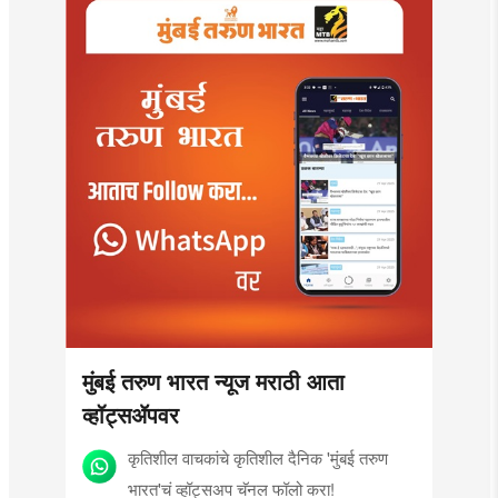
Mumbai |
MahaMTB
मुंबई तरुण भारत न्यूज मराठी आता
व्हॉट्सॲपवर
कृतिशील वाचकांचे कृतिशील दैनिक 'मुंबई तरुण
भारत'चं व्हॉट्सअप चॅनल फॉलो करा!