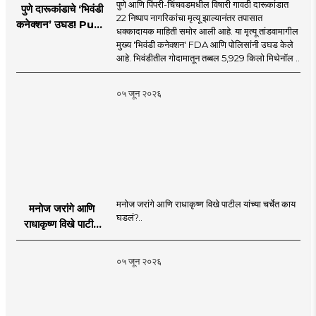
पुणे आणि पिंपरी-चिंचवडमधील विषारी गावठी दारूकांडात
पुणे दारूकांडाचे ‘भिवंडी
22 निष्पाप नागरिकांचा मृत्यू झाल्यानंतर तपासात
कनेक्शन’ उघड! Pune
धक्कादायक माहिती समोर आली आहे. या मृत्यू तांडवामागील
Liquor Tragedy
मुख्य 'भिवंडी कनेक्शन' FDA आणि पोलिसांनी उघड केले
आहे. भिवंडीतील गोदामातून तब्बल 5,929 किलो मिथेनॉल ..
०५ जून २०२६
मनोज जरांगे आणि राधाकृष्ण विखे पाटील यांच्या चर्चेत काय
मनोज जरांगे आणि
घडलं?..
राधाकृष्ण विखे पाटील
यांच्या चर्चेत काय घडलं?
०५ जून २०२६