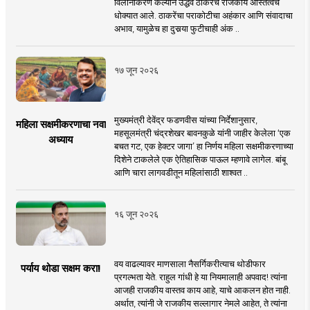
विलीनीकरण केल्याने उद्धव ठाकरेंचे राजकीय अस्तित्वच
धोक्यात आले. ठाकरेंचा पराकोटीचा अहंकार आणि संवादाचा
अभाव, यामुळेच हा दुसर्‍या फुटीचाही अंक ..
१७ जून २०२६
मुख्यमंत्री देवेंद्र फडणवीस यांच्या निर्देशानुसार,
महिला सक्षमीकरणाचा नवा
महसूलमंत्री चंद्रशेखर बावनकुळे यांनी जाहीर केलेला ‘एक
अध्याय
बचत गट, एक हेक्टर जागा’ हा निर्णय महिला सक्षमीकरणाच्या
दिशेने टाकलेले एक ऐतिहासिक पाऊल म्हणावे लागेल. बांबू
आणि चारा लागवडीतून महिलांसाठी शाश्वत ..
१६ जून २०२६
वय वाढल्यावर माणसाला नैसर्गिकरीत्याच थोडीफार
पर्याय थोडा सक्षम करा!
प्रगल्भता येते. राहुल गांधी हे या नियमालाही अपवाद! त्यांना
आजही राजकीय वास्तव काय आहे, याचे आकलन होत नाही.
अर्थात, त्यांनी जे राजकीय सल्लागार नेमले आहेत, ते त्यांना