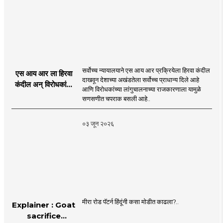
सर्वोच्च न्यायालयाने एस आय आर प्रक्रियेला हिरवा कंदील
एस आय आर ला हिरवा
दाखवून देशाच्या अखंडतेला सर्वोच्च प्राधान्य दिले आहे
कंदील अन् विरोधकांना
आणि विरोधकांच्या लांगुचालनाच्या राजकारणाला यामुळे
चपराक
सणसणीत चपराक बसली आहे..
०३ जून २०२६
मीरा रोड पॅटर्न हिंदूंनी कसा मोडीत काढला?..
Explainer : Goat
sacrifice