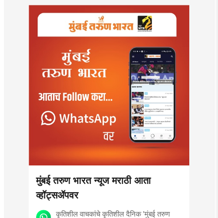
controversy in
Mumbai |
MahaMTB
मुंबई तरुण भारत न्यूज मराठी आता
व्हॉट्सॲपवर
कृतिशील वाचकांचे कृतिशील दैनिक 'मुंबई तरुण