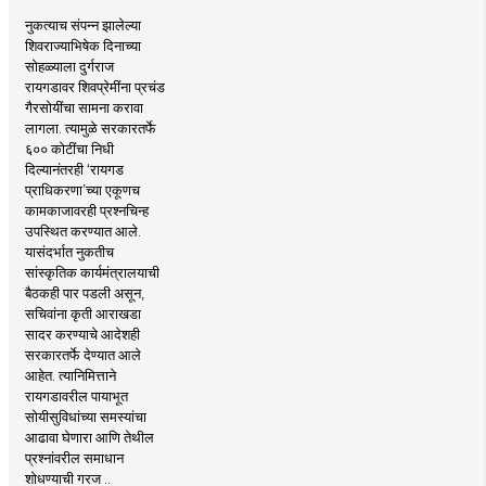
नुकत्याच संपन्न झालेल्या
शिवराज्याभिषेक दिनाच्या
सोहळ्याला दुर्गराज
रायगडावर शिवप्रेमींना प्रचंड
गैरसोयींचा सामना करावा
लागला. त्यामुळे सरकारतर्फे
६०० कोटींचा निधी
दिल्यानंतरही ‘रायगड
प्राधिकरणा’च्या एकूणच
कामकाजावरही प्रश्नचिन्ह
उपस्थित करण्यात आले.
यासंदर्भात नुकतीच
सांस्कृतिक कार्यमंत्रालयाची
बैठकही पार पडली असून,
सचिवांना कृती आराखडा
सादर करण्याचे आदेशही
सरकारतर्फे देण्यात आले
आहेत. त्यानिमित्ताने
रायगडावरील पायाभूत
सोयीसुविधांच्या समस्यांचा
आढावा घेणारा आणि तेथील
प्रश्नांवरील समाधान
शोधण्याची गरज ..