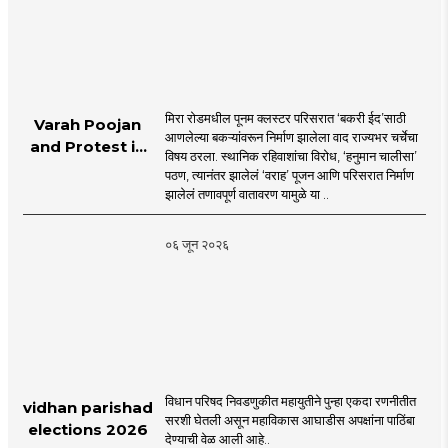
मिरा रोडमधील पूनम क्लस्टर परिसरात ‘बकरी ईद’साठी
Varah Poojan
आणलेल्या बकऱ्यांवरून निर्माण झालेला वाद राज्यभर चर्चेचा
and Protest in
विषय ठरला. स्थानिक रहिवाशांचा विरोध, ‘हनुमान चालीसा’
Poonam
पठण, त्यानंतर झालेलं ‘वराह’ पूजन आणि परिसरात निर्माण
Cluster Society
झालेलं तणावपूर्ण वातावरण यामुळे या ..
Mira Road
०६ जून २०२६
विधान परिषद निवडणुकीत महायुतीने पुन्हा एकदा रणनीतीत
vidhan parishad
सरशी घेतली असून महाविकास आघाडीस अपक्षांना पाठिंबा
elections 2026
देण्याची वेळ आली आहे..