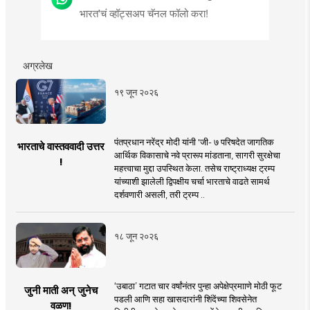
भारत'चं व्हॉट्सअप चॅनल फॉलो करा!
अग्रलेख
१९ जून २०२६
पंतप्रधान नरेंद्र मोदी यांनी 'जी- ७ परिषदेत जागतिक
भारताचे वास्तववादी उत्तर
आर्थिक विकासाचे नवे प्रारूप मांडताना, सागरी सुरक्षेचा
!
महत्त्वाचा मुद्दा उपस्थित केला. तसेच राष्ट्राध्यक्ष ट्रम्प
यांच्याशी झालेली द्विपक्षीय चर्चा भारताचे वाढते सामर्थ
दर्शवणारी असली, तरी ट्रम्प ..
१८ जून २०२६
‘उबाठा’ गटात चार वर्षांनंतर पुन्हा अपेक्षेप्रमााणे मोठी फूट
जुनी माती अन् जुनेच
पडली आणि सहा खासदारांनी शिंदेंच्या शिवसेनेत
वळण!