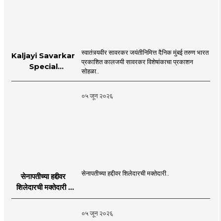
स्वातंत्र्यवीर सावरकर जयंतीनिमित्त दैनिक मुंबई तरुण भारत
Kaljayi Savarkar
प्रकाशित कालजयी सावरकर विशेषांकाचा प्रकाशन
Special
सोहळा..
supplement
Publication
०५ जून २०२६
Programme in
Dahanu |
MahaMTB
सेनापतीच्या हद्दीवर शिलेदारची मक्तेदारी..
सेनापतीच्या हद्दीवर
शिलेदारची मक्तेदारी |
Sahyadri Tiger
Sheledar |
०५ जून २०२६
MahaMTB