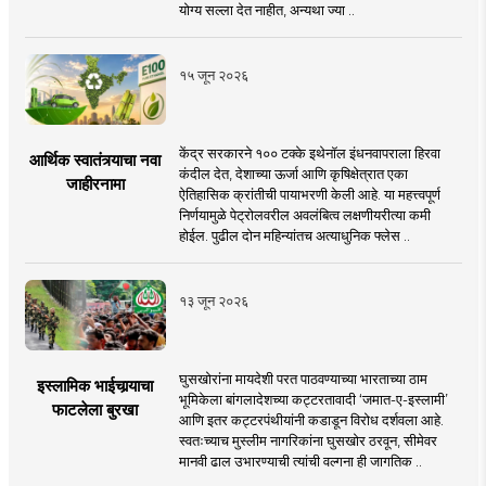
योग्य सल्ला देत नाहीत, अन्यथा ज्या ..
१५ जून २०२६
केंद्र सरकारने १०० टक्के इथेनॉल इंधनवापराला हिरवा
आर्थिक स्वातंत्र्याचा नवा
कंदील देत, देशाच्या ऊर्जा आणि कृषिक्षेत्रात एका
जाहीरनामा
ऐतिहासिक क्रांतीची पायाभरणी केली आहे. या महत्त्वपूर्ण
निर्णयामुळे पेट्रोलवरील अवलंबित्व लक्षणीयरीत्या कमी
होईल. पुढील दोन महिन्यांतच अत्याधुनिक फ्लेस ..
१३ जून २०२६
घुसखोरांना मायदेशी परत पाठवण्याच्या भारताच्या ठाम
इस्लामिक भाईचार्‍याचा
भूमिकेला बांगलादेशच्या कट्टरतावादी ‘जमात-ए-इस्लामी’
फाटलेला बुरखा
आणि इतर कट्टरपंथीयांनी कडाडून विरोध दर्शवला आहे.
स्वतःच्याच मुस्लीम नागरिकांना घुसखोर ठरवून, सीमेवर
मानवी ढाल उभारण्याची त्यांची वल्गना ही जागतिक ..