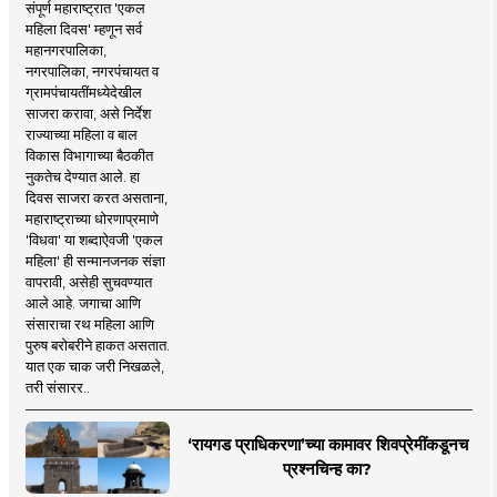
संपूर्ण महाराष्ट्रात 'एकल
महिला दिवस' म्हणून सर्व
महानगरपालिका,
नगरपालिका, नगरपंचायत व
ग्रामपंचायतींमध्येदेखील
साजरा करावा, असे निर्देश
राज्याच्या महिला व बाल
विकास विभागाच्या बैठकीत
नुकतेच देण्यात आले. हा
दिवस साजरा करत असताना,
महाराष्ट्राच्या धोरणाप्रमाणे
'विधवा' या शब्दाऐवजी 'एकल
महिला' ही सन्मानजनक संज्ञा
वापरावी, असेही सुचवण्यात
आले आहे. जगाचा आणि
संसाराचा रथ महिला आणि
पुरुष बरोबरीने हाकत असतात.
यात एक चाक जरी निखळले,
तरी संसारर..
‘रायगड प्राधिकरणा’च्या कामावर शिवप्रेमींकडूनच
प्रश्नचिन्ह का?