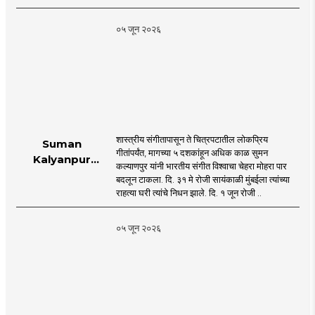
०५ जून २०२६
शास्त्रीय संगीतापासून ते चित्रपटातील लोकप्रिय
Suman
गीतांपर्यंत, मागच्या ५ दशकांहून अधिक काळ सुमन
Kalyanpur
कल्याणपुर यांनी भारतीय संगीत विश्वाचा चेहरा मोहरा पार
accorded state
बदलून टाकला. दि. ३१ मे रोजी सायंकाळी मुंबईला त्यांच्या
honours in
राहत्या घरी त्यांचे निधन झाले. दि. १ जून रोजी ..
mumbai |
MahaMTB
०५ जून २०२६