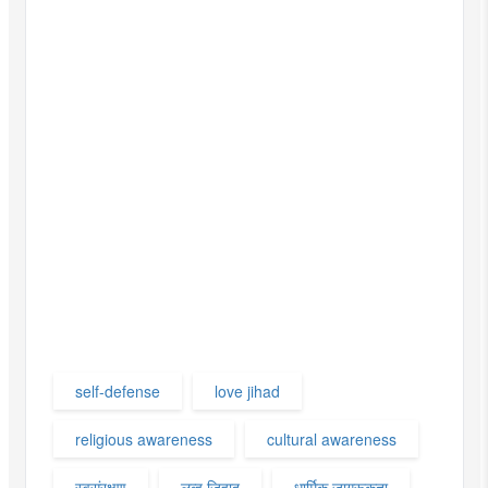
self-defense
love jihad
religious awareness
cultural awareness
स्वसंरक्षण
लव्ह जिहाद
धार्मिक जागरूकता