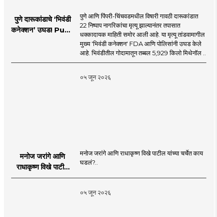
पुणे आणि पिंपरी-चिंचवडमधील विषारी गावठी दारूकांडात
पुणे दारूकांडाचे ‘भिवंडी
22 निष्पाप नागरिकांचा मृत्यू झाल्यानंतर तपासात
कनेक्शन’ उघड! Pune
धक्कादायक माहिती समोर आली आहे. या मृत्यू तांडवामागील
Liquor Tragedy
मुख्य 'भिवंडी कनेक्शन' FDA आणि पोलिसांनी उघड केले
आहे. भिवंडीतील गोदामातून तब्बल 5,929 किलो मिथेनॉल ..
०५ जून २०२६
मनोज जरांगे आणि राधाकृष्ण विखे पाटील यांच्या चर्चेत काय
मनोज जरांगे आणि
घडलं?..
राधाकृष्ण विखे पाटील
यांच्या चर्चेत काय घडलं?
०५ जून २०२६