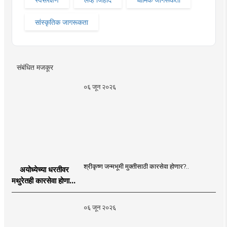
सांस्कृतिक जागरूकता
संबंधित मजकूर
०६ जून २०२६
श्रीकृष्ण जन्मभूमी मुक्तीसाठी कारसेवा होणार?..
अयोध्येच्या धरतीवर
मथुरेतही कारसेवा होणार?
| Shri Krishna
Janmabhoomi |
०६ जून २०२६
MahaMTB