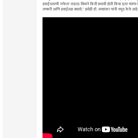
हवाईदलाची ‘राफेल’ लढाऊ विमाने किती प्रभावी होती किंवा इतर यंत्रणा 
लष्करी आणि हवाईतळ बघावे,” असेही डॉ. जयशंकर यांनी नमूद केले आहे.