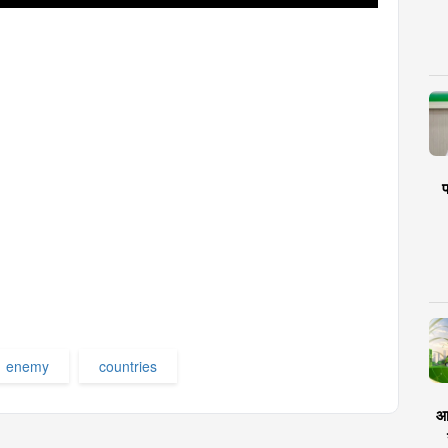
प
enemy
countries
आर