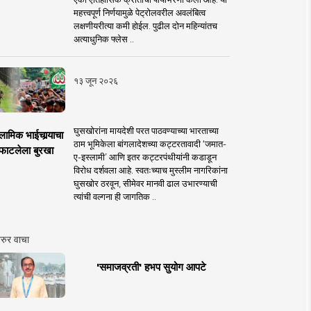
महत्त्वपूर्ण निर्णयामुळे पेट्रोलवरील अवलंबित्व
लक्षणीयरीत्या कमी होईल. पुढील दोन महिन्यांतच
अत्याधुनिक फ्लेस ..
१३ जून २०२६
घुसखोरांना मायदेशी परत पाठवण्याच्या भारताच्या
लामिक भाईचार्‍याचा
ठाम भूमिकेला बांगलादेशच्या कट्टरतावादी ‘जमात-
फाटलेला बुरखा
ए-इस्लामी’ आणि इतर कट्टरपंथीयांनी कडाडून
विरोध दर्शवला आहे. स्वतःच्याच मुस्लीम नागरिकांना
घुसखोर ठरवून, सीमेवर मानवी ढाल उभारण्याची
त्यांची वल्गना ही जागतिक ..
रुर वाचा
'समाजव्रती' हभप सुयोग आपटे