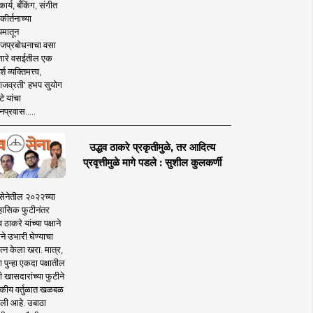
ार्य, बँकिंग, संगीत
कीर्तनाच्या
यमातून
जप्रबोधनाचा वसा
ारे वसईतील एक
श व्यक्तिमत्त्व,
ाजव्रती' हभप सुयोग
े यांचा
प्रवास.....
उद्धव ठाकरे प्रकृतीमुळे, तर आदित्य
प्रवृत्तीमुळे मागे पडले : सुशील कुलकर्णी
सेनेतील २०२२च्या
हासिक फुटीनंतर
व ठाकरे यांच्या पक्षाने
ाने उभारी घेण्याचा
त्न केला खरा. मात्र,
पुन्हा एकदा पक्षातील
 खासदारांच्या फुटीने
कीय वर्तुळात खळबळ
ली आहे. उबाठा