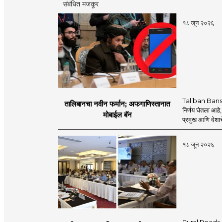
संबंधित मजकूर
१८ जून २०२६
Taliban Bans
तालिबानचा नवीन फर्मान; अफगाणिस्तानात
निर्णय घेतला आहे,
मोबाईल बॅन
प्रमुख आणि देशाचे
१८ जून २०२६