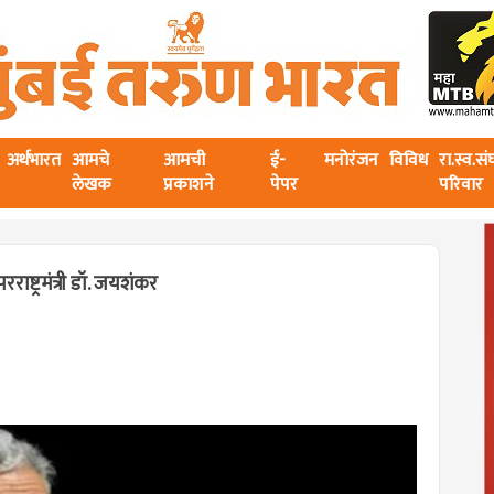
अर्थभारत
आमचे
आमची
ई-
मनोरंजन
विविध
रा.स्व.स
लेखक
प्रकाशने
पेपर
परिवार
ाष्ट्रमंत्री डॉ. जयशंकर