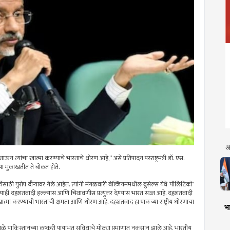
अ
न त्यांचा खात्मा करण्याचे भारताचे धोरण आहे,” असे प्रतिपादन परराष्ट्रमंत्री डॉ. एस.
च्या मुलाखतीत ते बोलत होते.
्चेसाठी युरोप दौर्‍यावर गेले आहेत. त्यांनी मंगळवारी बेल्जियममधील ब्रुसेल्स येथे ‘पॉलिटिको’
्याही दहशतवादी हल्ल्यास आणि चिथावणीस प्रत्युत्तर देण्यास भारत सज्ज आहे. दहशतवादी
 खात्मा करण्याची भारताची क्षमता आणि धोरण आहे. दहशतवाद हा पाकच्या राष्ट्रीय धोरणाचा
भा
ांमुळे पाकिस्तानच्या लष्करी पायाभूत सुविधांचे मोठ्या प्रमाणात नुकसान झाले आहे. भारतीय