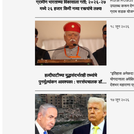
Rural Roads Indi
ग्रामीण भारताच्या विकासाला गती; २०२६-२७
उपलब्ध करून देण्
मध्ये २६ हजार किमी नव्या रस्त्यांचे लक्ष्य!
ग्राम सडक योजना 
१८ जून २०२६
"इतिहास अनेकदा सत
हल्दीघाटीच्या युद्धासंदर्भातही तथ्यांचे
योगदानाला अपेक्षि
पुनर्मूल्यांकन आवश्यक! : सरसंघचालक डॉ.
देशभर महाराणा प्र
मोहनजी भागवत
१७ जून २०२६