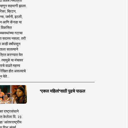
 विशेष निमंत्रित
 म्हणून सहभागी झाला.
िका, ब्रिटन,
न्स, जर्मनी, इटली,
न आणि कॅनडा या
 विकसित
व्यवस्थांच्या गटाचा
त सदस्य नसला, तरी
या काही वर्षांपासून
ताला सातत्याने
त्रित करण्यात येत
 त्यामुळे या मंचावर
ाचे वाढते महत्त्व
रेखित होत असल्याचे
न येते...
'एकल महिलां'साठी पुढचे पाऊल
क्त राष्ट्रसंघाने
ित केलेला दि. २३
हा 'आंतरराष्ट्रीय
ा दिन' संपूर्ण