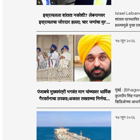
Israel Lebanon 
इस्रायलला शांतता नकोशी? लेबनानवर
शांतता प्रस्थापि
इस्रायलचा जोरदार हल्ला; चार जणांचा मृत्यू,
हल्ल्यामुळे पुन्हा 
इराण-अमेरिकेत आरोप-प्रत्यारोप
१७ जून २०२६
मुंबई : (Bhagwan
पंजाबचे मुख्यमंत्री भगवंत मान यांच्यावर धार्मिक
कुलदीप सिंह गडगज्
गैरवर्तनाचा ठपका!;अकाल तख्ताच्या निर्णयाने
व्हिडिओच्या आधारे 
मोठी खळबळ
१७ जून २०२६