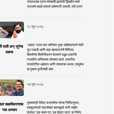
राष्ट्राध्यक्ष ट्रम्प यांच्याशी झालेली द्विपक्षीय चर्चा
भारताचे वाढते सामर्थ दर्शवणारी असली, तरी ट्रम्प
..
१८ जून २०२६
‘उबाठा’ गटात चार वर्षांनंतर पुन्हा अपेक्षेप्रमााणे मोठी
नी माती अन् जुनेच
फूट पडली आणि सहा खासदारांनी शिंदेंच्या
वळण!
शिवसेनेत विलीनीकरण केल्याने उद्धव ठाकरेंचे
राजकीय अस्तित्वच धोक्यात आले. ठाकरेंचा
पराकोटीचा अहंकार आणि संवादाचा अभाव, यामुळेच
हा दुसर्‍या फुटीचाही अंक ..
१७ जून २०२६
मुख्यमंत्री देवेंद्र फडणवीस यांच्या निर्देशानुसार,
िला सक्षमीकरणाचा
महसूलमंत्री चंद्रशेखर बावनकुळे यांनी जाहीर
नवा अध्याय
केलेला ‘एक बचत गट, एक हेक्टर जागा’ हा निर्णय