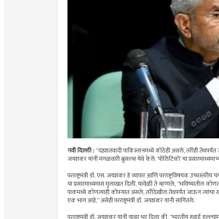
नवी दिल्ली :
“दहशतवादी पाकिस्तानमध्ये कोठेही असले, तरीही तेथपर्यंत जाऊ
जयशंकर यांनी मंगळवारी ब्रुसल्स येथे केले. ‘पॉलिटिको’ या प्रसारमाध्यमा
परराष्ट्रमंत्री डॉ. एस. जयशंकर हे व्यापार आणि परराष्ट्रविषयक उच्चस्तरीय चर
या प्रसारमाध्यमास मुलाखत दिली. यावेळी ते म्हणाले, “भविष्यातील कोणत
पाकमध्ये कोणत्याही कोपर्‍यात असले, तरीदेखील तेथपर्यंत जाऊन त्यांचा
एक भाग आहे,” असेही परराष्ट्रमंत्री डॉ. जयशंकर यांनी सांगितले.
परराष्ट्रमंत्री डॉ. जयशंकर यांनी यावर भर दिला की, “भारतीय हवाई हल्ल्य