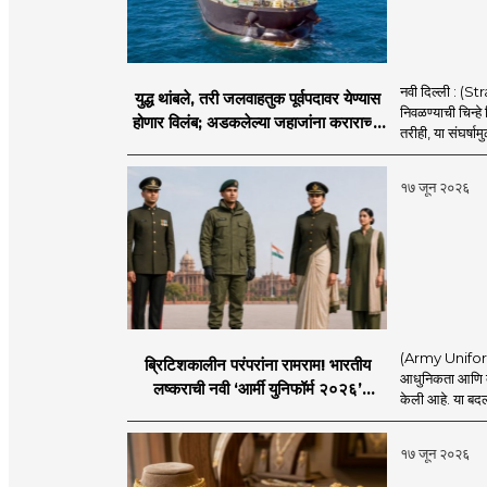
नवी दिल्ली : (
युद्ध थांबले, तरी जलवाहतुक पूर्वपदावर येण्यास
निवळण्याची चिन्हे
होणार विलंब; अडकलेल्या जहाजांना कराराच्या
तरीही, या संघर्ष
शाश्वततेची चिंता.
१७ जून २०२६
(Army Uniform 2
ब्रिटिशकालीन परंपरांना रामराम! भारतीय
आधुनिकता आणि व्य
लष्कराची नवी ‘आर्मी युनिफॉर्म २०२६’
केली आहे. या बदला
नियमावली लागू
१७ जून २०२६