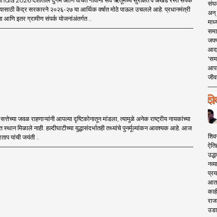
a 2026 देशातील दुर्गम आणि वंचित गावांना सर्व ऋतूंमध्ये सुरक्षित व अखंड रस्ते संपर्क
संघक
यासाठी केंद्र सरकारने २०२६-२७ या आर्थिक वर्षात मोठे पाऊल उचलले आहे. प्रधानमंत्री
अन् 
आणि इतर ग्रामीण संपर्क योजनांअंतर्गत ..
माध्
समा
जपण
आदर्
'सम
आपट
जीवन
्तेच्या जवळ राहणाऱ्यांनी आपल्या दृष्टिकोनातून मांडला, त्यामुळे अनेक राष्ट्रीय नायकांच्या
त स्थान मिळाले नाही. हल्दीघाटीच्या युद्धासंदर्भातही तथ्यांचे पुनर्मूल्यांकन आवश्यक आहे. आज
शिव
ताप यांची जयंती ..
ऐति
उद्ध
नव्य
प्रय
आता 
काही
राज
उडा