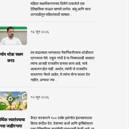
महिला सक्षमीकरणाच्या दिशेने टाकलेले एक
ऐतिहासिक पाऊल म्हणावे लागेल. बांबू आणि चारा
लागवडीतून महिलांसाठी शाश्वत ..
१६ जून २०२६
वय वाढल्यावर माणसाला नैसर्गिकरीत्याच थोडीफार
र्याय थोडा सक्षम
प्रगल्भता येते. राहुल गांधी हे या नियमालाही अपवाद!
करा!
त्यांना आजही राजकीय वास्तव काय आहे, याचे
आकलन होत नाही. अर्थात, त्यांनी जे राजकीय
सल्लागार नेमले आहेत, ते त्यांना योग्य सल्ला देत
नाहीत, अन्यथा ज्या ..
१५ जून २०२६
केंद्र सरकारने १०० टक्के इथेनॉल इंधनवापराला
्थिक स्वातंत्र्याचा
हिरवा कंदील देत, देशाच्या ऊर्जा आणि कृषिक्षेत्रात
नवा जाहीरनामा
एका ऐतिहासिक क्रांतीची पायाभरणी केली आहे. या