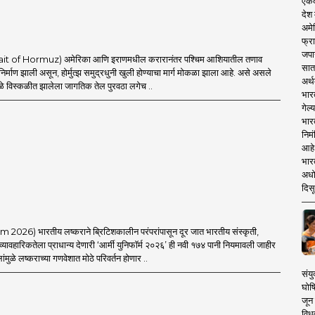
एकदा
देश
अमेर
फ्रा
जपा
Strait of Hormuz) अमेरिका आणि इराणमधील करारानंतर पश्चिम आशियातील तणाव
सात
 निर्माण झाली असून, होर्मुत्झ समुद्रधुनी खुली होण्याचा मार्ग मोकळा झाला आहे. असे असले
अर्थ
ामुळे विस्कळीत झालेला जागतिक तेल पुरवठा लगेच ..
भार
गेल्
भार
निमं
आहे.
भारत
अधो
दिसू
026) भारतीय लष्कराने ब्रिटिशकालीन परंपरांपासून दूर जात भारतीय संस्कृती,
ावहारिकतेला प्राधान्य देणारी ‘आर्मी युनिफॉर्म २०२६’ ही नवी १७४ पानी नियमावली जाहीर
ंमुळे लष्कराच्या गणवेशात मोठे परिवर्तन होणार ..
संयु
घोष
जून 
विधव