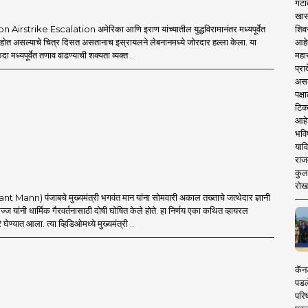
गटा
खास
शिव
Airstrike Escalation अमेरिका आणि इराण यांच्यातील युद्धविरामानंतर मध्यपूर्वेत
आहे
त होत असल्याचे चित्र दिसत असतानाच इस्रायलने लेबनानमध्ये जोरदार हल्ला केला. या
महार
एकदा मध्यपूर्वेत तणाव वाढण्याची शक्यता व्यक्त ..
प्रा
असले
पक्
टिक
आहे
भवि
याव
राज
कुलक
रोख
t Mann) पंजाबचे मुख्यमंत्री भगवंत मान यांना सोमवारी अकाल तख्ताचे जत्थेदार ज्ञानी
ज यांनी धार्मिक गैरवर्तनासाठी दोषी घोषित केले होते. हा निर्णय एका कथित व्हायरल
घेण्यात आला. त्या व्हिडिओमध्ये मुख्यमंत्री ..
कॅनड
पडल
परिष