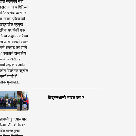
तील नऊपैकी सहा
दार एकनाथ शिंदेंच्या
सेनेत प्रवेश करणार
त. मात्र, एकेकाळी
ाष्ट्रातील प्रमुख
देशिक पक्षांपैकी एक
ल्या उद्धव ठाकरेंच्या
षाला आता आपले स्थान
वणे अवघड का झाले
? उबाठाचे राजकीय
ष्य काय असेल?
िषयी पत्रकार आणि
कीय विश्लेषक सुशील
र्णी यांची ही
ठोक मुलाखत..
केंद्रस्थानी भारत का ?
ामध्ये नुकत्याच पार
ेल्या 'जी-७' शिखर
देत भारत पुन्हा