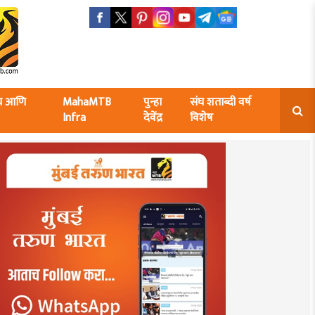
ंघ आणि
MahaMTB
पुन्हा
संघ शताब्दी वर्ष
Infra
देवेंद्र
विशेष