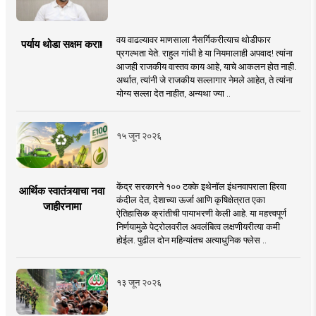
वय वाढल्यावर माणसाला नैसर्गिकरीत्याच थोडीफार
पर्याय थोडा सक्षम करा!
प्रगल्भता येते. राहुल गांधी हे या नियमालाही अपवाद! त्यांना
आजही राजकीय वास्तव काय आहे, याचे आकलन होत नाही.
अर्थात, त्यांनी जे राजकीय सल्लागार नेमले आहेत, ते त्यांना
योग्य सल्ला देत नाहीत, अन्यथा ज्या ..
१५ जून २०२६
केंद्र सरकारने १०० टक्के इथेनॉल इंधनवापराला हिरवा
आर्थिक स्वातंत्र्याचा नवा
कंदील देत, देशाच्या ऊर्जा आणि कृषिक्षेत्रात एका
जाहीरनामा
ऐतिहासिक क्रांतीची पायाभरणी केली आहे. या महत्त्वपूर्ण
निर्णयामुळे पेट्रोलवरील अवलंबित्व लक्षणीयरीत्या कमी
होईल. पुढील दोन महिन्यांतच अत्याधुनिक फ्लेस ..
१३ जून २०२६