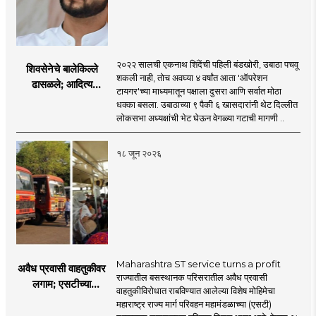
२०२२ सालची एकनाथ शिंदेंची पहिली बंडखोरी, उबाठा पचवू
शिवसेनेचे बालेकिल्ले
शकली नाही, तोच अवघ्या ४ वर्षांत आता 'ऑपरेशन
ढासळले; आदित्य
टायगर'च्या माध्यमातून पक्षाला दुसरा आणि सर्वात मोठा
ठाकरेंच्या नेतृत्वावरच
धक्का बसला. उबाठाच्या ९ पैकी ६ खासदारांनी थेट दिल्लीत
प्रश्नचिन्ह? ठाकरे ब्रँड
लोकसभा अध्यक्षांची भेट घेऊन वेगळ्या गटाची मागणी ..
नेमका कुठे चुकला?
१८ जून २०२६
Maharashtra ST service turns a profit
अवैध प्रवासी वाहतुकीवर
राज्यातील बसस्थानक परिसरातील अवैध प्रवासी
लगाम; एसटीच्या
वाहतुकीविरोधात राबविण्यात आलेल्या विशेष मोहिमेचा
उत्पन्नात १५ दिवसांत
महाराष्ट्र राज्य मार्ग परिवहन महामंडळाच्या (एसटी)
४३.८३ कोटींची वाढ!