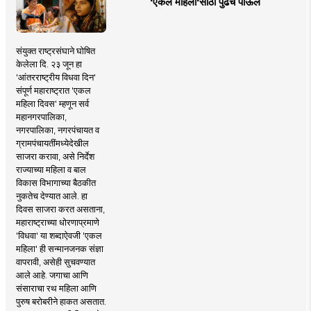
'एकल महिलां'साठी पुढचे पाऊल
संयुक्त राष्ट्रसंघाने घोषित
केलेला दि. २३ जून हा
'आंतरराष्ट्रीय विधवा दिन'
संपूर्ण महाराष्ट्रात 'एकल
महिला दिवस' म्हणून सर्व
महानगरपालिका,
नगरपालिका, नगरपंचायत व
ग्रामपंचायतींमध्येदेखील
साजरा करावा, असे निर्देश
राज्याच्या महिला व बाल
विकास विभागाच्या बैठकीत
नुकतेच देण्यात आले. हा
दिवस साजरा करत असताना,
महाराष्ट्राच्या धोरणाप्रमाणे
'विधवा' या शब्दाऐवजी 'एकल
महिला' ही सन्मानजनक संज्ञा
वापरावी, असेही सुचवण्यात
आले आहे. जगाचा आणि
संसाराचा रथ महिला आणि
पुरुष बरोबरीने हाकत असतात.