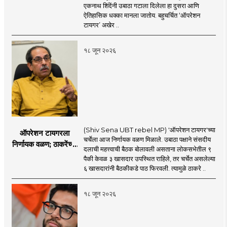
करण्यात सपशेल अपयशी!
एकनाथ शिंदेंनी उबाठा गटाला दिलेला हा दुसरा आणि
सहा खासदारांनंतर
ऐतिहासिक धक्का मानला जातोय. बहुचर्चित ‘ऑपरेशन
आमदारांसह नगरसेवकही
टायगर’ अखेर ..
शिंदेंकडे जाण्याच्या चर्चा
सुरू
१८ जून २०२६
(Shiv Sena UBT rebel MP) 'ऑपरेशन टायगर'च्या
ऑपरेशन टायगरला
चर्चेला आज निर्णायक वळण मिळाले. उबाठा पक्षाने संसदीय
निर्णायक वळण; ठाकरेंच्या
दलाची महत्त्वाची बैठक बोलावली असताना लोकसभेतील ९
बैठकीला ६ खासदार
पैकी केवळ ३ खासदार उपस्थित राहिले, तर चर्चेत असलेल्या
गैरहजर, थेट शिंदे सेनेत
६ खासदारांनी बैठकीकडे पाठ फिरवली. त्यामुळे ठाकरे ..
विलीन होण्याचा प्रस्ताव?
१८ जून २०२६