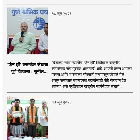
१८ जून २०२६
"देशाच्या नव्या म्हणजेच 'जेन झी' पिढीबद्दल राष्ट्रीय
'जेन झी' तरुणांवर संघाचा
स्वयंसेवक संघ प्रचंड आशावादी आहे. आजचे तरुण आपल्या
पूर्ण विश्वास! : सुनील
परंपरा आणि भारताच्या गौरवाशी मनापासून जोडले गेले
आंबेकर
असून समाजात रचनात्मक बदलांसाठी मोठे योगदान देत
आहेत", असे प्रतिपादन राष्ट्रीय स्वयंसेवक संघाचे ..
१७ जून २०२६