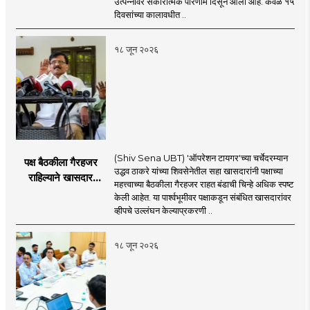
उत्पन्नावर सकारात्मक परिणाम दिसून आला आहे. केवळ १५
दिवसांच्या कालावधीत ..
१८ जून २०२६
(Shiv Sena UBT) 'ऑपरेशन टायगर'च्या चर्चेदरम्यान
पक्ष बैठकीला गैरहजर
उद्धव ठाकरे यांच्या शिवसेनेतील सहा खासदारांनी पक्षाच्या
राहिल्याने खासदार
महत्त्वाच्या बैठकीला गैरहजर राहत बंडाची चिन्हे अधिक स्पष्ट
अपात्र ठरू शकतात का?
केली आहेत. या पार्श्वभूमीवर पक्षाकडून संबंधित खासदारांवर
व्हीप आणि कायदा नेमकं
व्हीपचे उल्लंघन केल्याप्रकरणी ..
काय सांगतो?
१८ जून २०२६