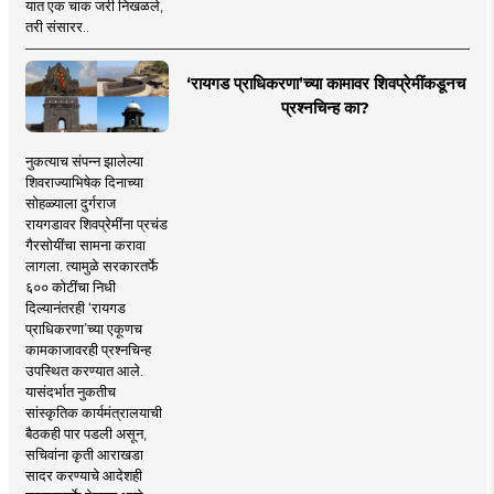
यात एक चाक जरी निखळले,
तरी संसारर..
‘रायगड प्राधिकरणा’च्या कामावर शिवप्रेमींकडूनच
प्रश्नचिन्ह का?
नुकत्याच संपन्न झालेल्या
शिवराज्याभिषेक दिनाच्या
सोहळ्याला दुर्गराज
रायगडावर शिवप्रेमींना प्रचंड
गैरसोयींचा सामना करावा
लागला. त्यामुळे सरकारतर्फे
६०० कोटींचा निधी
दिल्यानंतरही ‘रायगड
प्राधिकरणा’च्या एकूणच
कामकाजावरही प्रश्नचिन्ह
उपस्थित करण्यात आले.
यासंदर्भात नुकतीच
सांस्कृतिक कार्यमंत्रालयाची
बैठकही पार पडली असून,
सचिवांना कृती आराखडा
सादर करण्याचे आदेशही