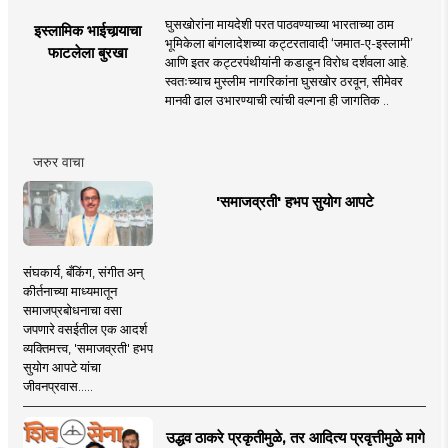
घुसखोरांना मायदेशी परत पाठवण्याच्या भारताच्या ठाम
इस्लामिक भाईचार्‍याचा
भूमिकेला बांगलादेशच्या कट्टरतावादी ‘जमात-ए-इस्लामी’
फाटलेला बुरखा
आणि इतर कट्टरपंथीयांनी कडाडून विरोध दर्शवला आहे.
स्वतःच्याच मुस्लीम नागरिकांना घुसखोर ठरवून, सीमेवर
मानवी ढाल उभारण्याची त्यांची वल्गना ही जागतिक ..
जरुर वाचा
'समाजव्रती' हभप सुयोग आपटे
संघकार्य, बँकिंग, संगीत अन्
कीर्तनाच्या माध्यमातून
समाजप्रबोधनाचा वसा
जपणारे वसईतील एक आदर्श
व्यक्तिमत्त्व, 'समाजव्रती' हभप
सुयोग आपटे यांचा
जीवनप्रवास.....
उद्धव ठाकरे प्रकृतीमुळे, तर आदित्य प्रवृत्तीमुळे मागे