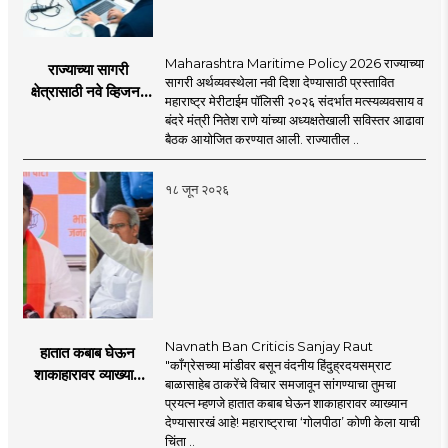
Maharashtra Maritime Policy 2026 राज्याच्या
राज्याच्या सागरी
सागरी अर्थव्यवस्थेला नवी दिशा देण्यासाठी प्रस्तावित
क्षेत्रासाठी नवे व्हिजन;
महाराष्ट्र मेरीटाईम पॉलिसी २०२६ संदर्भात मत्स्यव्यवसाय व
'महाराष्ट्र मेरीटाईम
बंदरे मंत्री नितेश राणे यांच्या अध्यक्षतेखाली सविस्तर आढावा
पॉलिसी २०२६'चा
बैठक आयोजित करण्यात आली. राज्यातील ..
प्रस्ताव
१८ जून २०२६
Navnath Ban Criticis Sanjay Raut
हातात कबाब घेऊन
"काँग्रेसच्या मांडीवर बसून वंदनीय हिंदुह्रदयसम्राट
शाकाहारावर व्याख्यान
बाळासाहेब ठाकरेंचे विचार समजावून सांगण्याचा तुमचा
देण्यासारखा राऊत यांचा
प्रयत्न म्हणजे हातात कबाब घेऊन शाकाहारावर व्याख्यान
प्रयत्न - नवनाथ बन
देण्यासारखं आहे! महाराष्ट्राचा ‘गोलपीठा’ कोणी केला याची
चिंता ..