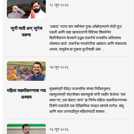
१८ जून २०२६
‘उबाठा’ गटात चार वर्षांनंतर पुन्हा अपेक्षेप्रमााणे मोठी फूट
जुनी माती अन् जुनेच
पडली आणि सहा खासदारांनी शिंदेंच्या शिवसेनेत
वळण!
विलीनीकरण केल्याने उद्धव ठाकरेंचे राजकीय अस्तित्वच
धोक्यात आले. ठाकरेंचा पराकोटीचा अहंकार आणि संवादाचा
अभाव, यामुळेच हा दुसर्‍या फुटीचाही अंक ..
१७ जून २०२६
मुख्यमंत्री देवेंद्र फडणवीस यांच्या निर्देशानुसार,
महिला सक्षमीकरणाचा नवा
महसूलमंत्री चंद्रशेखर बावनकुळे यांनी जाहीर केलेला ‘एक
अध्याय
बचत गट, एक हेक्टर जागा’ हा निर्णय महिला सक्षमीकरणाच्या
दिशेने टाकलेले एक ऐतिहासिक पाऊल म्हणावे लागेल. बांबू
आणि चारा लागवडीतून महिलांसाठी शाश्वत ..
१६ जून २०२६