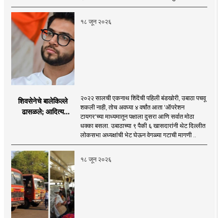
विलीन होण्याचा प्रस्ताव?
१८ जून २०२६
२०२२ सालची एकनाथ शिंदेंची पहिली बंडखोरी, उबाठा पचवू
शिवसेनेचे बालेकिल्ले
शकली नाही, तोच अवघ्या ४ वर्षांत आता 'ऑपरेशन
ढासळले; आदित्य
टायगर'च्या माध्यमातून पक्षाला दुसरा आणि सर्वात मोठा
ठाकरेंच्या नेतृत्वावरच
धक्का बसला. उबाठाच्या ९ पैकी ६ खासदारांनी थेट दिल्लीत
प्रश्नचिन्ह? ठाकरे ब्रँड
लोकसभा अध्यक्षांची भेट घेऊन वेगळ्या गटाची मागणी ..
नेमका कुठे चुकला?
१८ जून २०२६