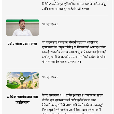
दिशेने टाकलेले एक ऐतिहासिक पाऊल म्हणावे लागेल. बांबू
आणि चारा लागवडीतून महिलांसाठी शाश्वत ..
१६ जून २०२६
वय वाढल्यावर माणसाला नैसर्गिकरीत्याच थोडीफार
पर्याय थोडा सक्षम करा!
प्रगल्भता येते. राहुल गांधी हे या नियमालाही अपवाद! त्यांना
आजही राजकीय वास्तव काय आहे, याचे आकलन होत नाही.
अर्थात, त्यांनी जे राजकीय सल्लागार नेमले आहेत, ते त्यांना
योग्य सल्ला देत नाहीत, अन्यथा ज्या ..
१५ जून २०२६
केंद्र सरकारने १०० टक्के इथेनॉल इंधनवापराला हिरवा
आर्थिक स्वातंत्र्याचा नवा
कंदील देत, देशाच्या ऊर्जा आणि कृषिक्षेत्रात एका
जाहीरनामा
ऐतिहासिक क्रांतीची पायाभरणी केली आहे. या महत्त्वपूर्ण
निर्णयामुळे पेट्रोलवरील अवलंबित्व लक्षणीयरीत्या कमी