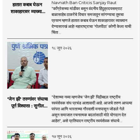
Navnath Ban Criticis Sanjay Raut
हातात कबाब घेऊन
"काँग्रेसच्या मांडीवर बसून वंदनीय हिंदुह्रदयसम्राट
शाकाहारावर व्याख्यान
बाळासाहेब ठाकरेंचे विचार समजावून सांगण्याचा तुमचा
देण्यासारखा राऊत यांचा
प्रयत्न म्हणजे हातात कबाब घेऊन शाकाहारावर व्याख्यान
प्रयत्न - नवनाथ बन
देण्यासारखं आहे! महाराष्ट्राचा ‘गोलपीठा’ कोणी केला याची
चिंता ..
१८ जून २०२६
"देशाच्या नव्या म्हणजेच 'जेन झी' पिढीबद्दल राष्ट्रीय
'जेन झी' तरुणांवर संघाचा
स्वयंसेवक संघ प्रचंड आशावादी आहे. आजचे तरुण आपल्या
पूर्ण विश्वास! : सुनील
परंपरा आणि भारताच्या गौरवाशी मनापासून जोडले गेले
आंबेकर
असून समाजात रचनात्मक बदलांसाठी मोठे योगदान देत
आहेत", असे प्रतिपादन राष्ट्रीय स्वयंसेवक संघाचे ..
१७ जून २०२६