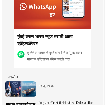
मुंबई तरुण भारत न्यूज मराठी आता
व्हॉट्सॲपवर
कृतिशील वाचकांचे कृतिशील दैनिक 'मुंबई तरुण
भारत'चं व्हॉट्सअप चॅनल फॉलो करा!
अग्रलेख
१९ जून २०२६
पंतप्रधान नरेंद्र मोदी यांनी 'जी- ७ परिषदेत जागतिक
भारताचे वास्तववादी उत्तर