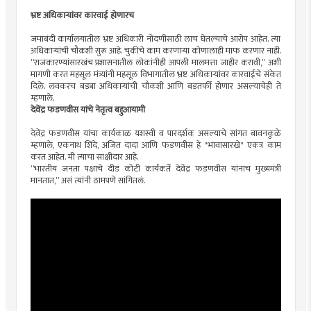
भ्रष्ट अधिकाऱ्यांवर कारवाई होणारच
जमाबंदी कार्यालयातील भ्रष्ट अधिकारी नोंदणीसाठी लाच घेतल्याचे आरोप आहेत. त्या
अधिकाऱ्यांची चौकशी सुरू आहे. चुकीचे काम करणाऱ्या कोणालाही माफ करणार नाही.
“राजकारण्यांसारखंच प्रशासनातील लोकांनीही आपली मालमत्ता जाहीर करावी,” अशी
मागणी करत महसूल मंत्र्यांनी महसूल विभागातील भ्रष्ट अधिकाऱ्यांवर कारवाईचे संकेत
दिले. लवकरच बड्या अधिकाऱ्यांची चौकशी आणि बडतर्फी होणार असल्याचेही ते
म्हणाले.
देवेंद्र फडणवीस यांचे नेतृत्व बहुआयामी
देवेंद्र फडणवीस यांचा कार्यकाळ यशस्वी व पारदर्शक असल्याचे सांगत बावनकुळे
म्हणाले, एकनाथ शिंदे, अजित दादा आणि फडणवीस हे "भावासारखे" एकत्र काम
करत आहेत. मी त्याचा साक्षीदार आहे.
“भारतीय जनता पक्षाचे दीड कोटी कार्यकर्ते देवेंद्र फडणवीस यांनाच मुख्यमंत्री
मानतात,” असं त्यांनी ठामपणे सांगितलं.