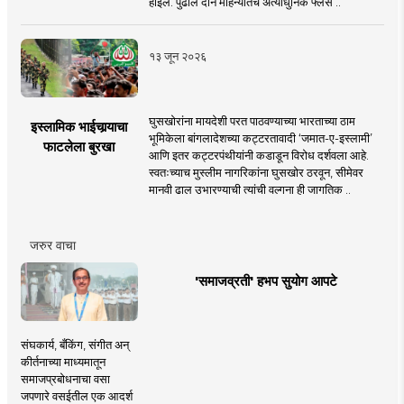
होईल. पुढील दोन महिन्यांतच अत्याधुनिक फ्लेस ..
१३ जून २०२६
घुसखोरांना मायदेशी परत पाठवण्याच्या भारताच्या ठाम
इस्लामिक भाईचार्‍याचा
भूमिकेला बांगलादेशच्या कट्टरतावादी ‘जमात-ए-इस्लामी’
फाटलेला बुरखा
आणि इतर कट्टरपंथीयांनी कडाडून विरोध दर्शवला आहे.
स्वतःच्याच मुस्लीम नागरिकांना घुसखोर ठरवून, सीमेवर
मानवी ढाल उभारण्याची त्यांची वल्गना ही जागतिक ..
जरुर वाचा
'समाजव्रती' हभप सुयोग आपटे
संघकार्य, बँकिंग, संगीत अन्
कीर्तनाच्या माध्यमातून
समाजप्रबोधनाचा वसा
जपणारे वसईतील एक आदर्श