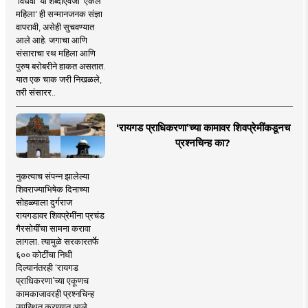
'विधवा' या शब्दाऐवजी 'एकल
महिला' ही सन्मानजनक संज्ञा
वापरावी, असेही सुचवण्यात
आले आहे. जगाचा आणि
संसाराचा रथ महिला आणि
पुरुष बरोबरीने हाकत असतात.
यात एक चाक जरी निखळले,
तरी संसारर..
‘रायगड प्राधिकरणा’च्या कामावर शिवप्रेमींकडूनच
प्रश्नचिन्ह का?
नुकत्याच संपन्न झालेल्या
शिवराज्याभिषेक दिनाच्या
सोहळ्याला दुर्गराज
रायगडावर शिवप्रेमींना प्रचंड
गैरसोयींचा सामना करावा
लागला. त्यामुळे सरकारतर्फे
६०० कोटींचा निधी
दिल्यानंतरही ‘रायगड
प्राधिकरणा’च्या एकूणच
कामकाजावरही प्रश्नचिन्ह
उपस्थित करण्यात आले.