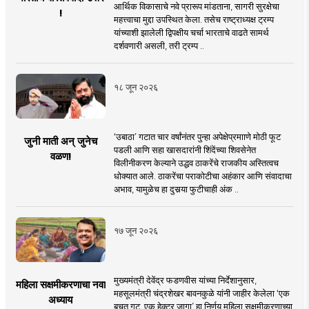
आर्थिक विकासाचे नवे प्रारूप मांडताना, सागरी सुरक्षेचा
!
महत्त्वाचा मुद्दा उपस्थित केला. तसेच राष्ट्राध्यक्ष ट्रम्प
यांच्याशी झालेली द्विपक्षीय चर्चा भारताचे वाढते सामर्थ
दर्शवणारी असली, तरी ट्रम्प ..
१८ जून २०२६
‘उबाठा’ गटात चार वर्षांनंतर पुन्हा अपेक्षेप्रमााणे मोठी फूट
जुनी माती अन् जुनेच
पडली आणि सहा खासदारांनी शिंदेंच्या शिवसेनेत
वळण!
विलीनीकरण केल्याने उद्धव ठाकरेंचे राजकीय अस्तित्वच
धोक्यात आले. ठाकरेंचा पराकोटीचा अहंकार आणि संवादाचा
अभाव, यामुळेच हा दुसर्‍या फुटीचाही अंक ..
१७ जून २०२६
मुख्यमंत्री देवेंद्र फडणवीस यांच्या निर्देशानुसार,
महिला सक्षमीकरणाचा नवा
महसूलमंत्री चंद्रशेखर बावनकुळे यांनी जाहीर केलेला ‘एक
अध्याय
बचत गट, एक हेक्टर जागा’ हा निर्णय महिला सक्षमीकरणाच्या