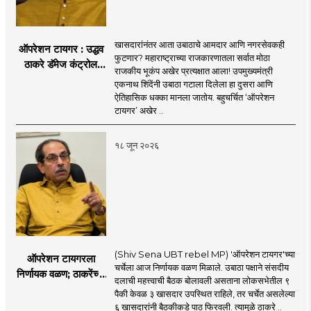
खासदारांनंतर आता उबाठाचे आमदार आणि नगरसेवकही
ऑपरेशन टायगर : उद्धव
फुटणार? महाराष्ट्राच्या राजकारणातला सर्वात मोठा
ठाकरे डॅमेज कंट्रोल
राजकीय भूकंप अखेर प्रत्यक्षात आला! उपमुख्यमंत्री
करण्यात सपशेल अपयशी!
एकनाथ शिंदेंनी उबाठा गटाला दिलेला हा दुसरा आणि
सहा खासदारांनंतर
ऐतिहासिक धक्का मानला जातोय. बहुचर्चित ‘ऑपरेशन
आमदारांसह नगरसेवकही
टायगर’ अखेर ..
शिंदेंकडे जाण्याच्या चर्चा
सुरू
१८ जून २०२६
(Shiv Sena UBT rebel MP) 'ऑपरेशन टायगर'च्या
ऑपरेशन टायगरला
चर्चेला आज निर्णायक वळण मिळाले. उबाठा पक्षाने संसदीय
निर्णायक वळण; ठाकरेंच्या
दलाची महत्त्वाची बैठक बोलावली असताना लोकसभेतील ९
बैठकीला ६ खासदार
पैकी केवळ ३ खासदार उपस्थित राहिले, तर चर्चेत असलेल्या
गैरहजर, थेट शिंदे सेनेत
६ खासदारांनी बैठकीकडे पाठ फिरवली. त्यामुळे ठाकरे ..