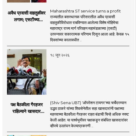
Maharashtra ST service turns a profit
अवैध प्रवासी वाहतुकीवर
राज्यातील बसस्थानक परिसरातील अवैध प्रवासी
लगाम; एसटीच्या
वाहतुकीविरोधात राबविण्यात आलेल्या विशेष मोहिमेचा
उत्पन्नात १५ दिवसांत
महाराष्ट्र राज्य मार्ग परिवहन महामंडळाच्या (एसटी)
४३.८३ कोटींची वाढ!
उत्पन्नावर सकारात्मक परिणाम दिसून आला आहे. केवळ १५
दिवसांच्या कालावधीत ..
१८ जून २०२६
(Shiv Sena UBT) 'ऑपरेशन टायगर'च्या चर्चेदरम्यान
पक्ष बैठकीला गैरहजर
उद्धव ठाकरे यांच्या शिवसेनेतील सहा खासदारांनी पक्षाच्या
राहिल्याने खासदार
महत्त्वाच्या बैठकीला गैरहजर राहत बंडाची चिन्हे अधिक स्पष्ट
अपात्र ठरू शकतात का?
केली आहेत. या पार्श्वभूमीवर पक्षाकडून संबंधित खासदारांवर
व्हीप आणि कायदा नेमकं
व्हीपचे उल्लंघन केल्याप्रकरणी ..
काय सांगतो?