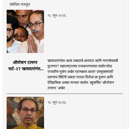
संबंधित मजकूर
१८ जून २०२६
खासदारांनंतर आता उबाठाचे आमदार आणि नगरसेवकही
ऑपरेशन टायगर
फुटणार? महाराष्ट्राच्या राजकारणातला सर्वात मोठा
पार्ट-२? खासदारांनंतर
राजकीय भूकंप अखेर प्रत्यक्षात आला! उपमुख्यमंत्री
आता आमदार आणि
एकनाथ शिंदेंनी उबाठा गटाला दिलेला हा दुसरा आणि
नगरसेवकही शिंदेंच्या
ऐतिहासिक धक्का मानला जातोय. बहुचर्चित ‘ऑपरेशन
वाटेवर?
टायगर’ अखेर ..
१८ जून २०२६