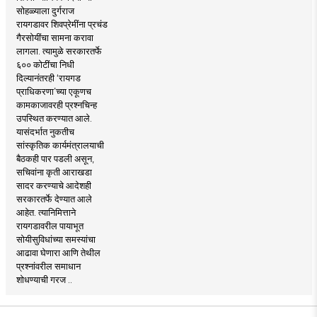
सोहळ्याला दुर्गराज
रायगडावर शिवप्रेमींना प्रचंड
गैरसोयींचा सामना करावा
लागला. त्यामुळे सरकारतर्फे
६०० कोटींचा निधी
दिल्यानंतरही ‘रायगड
प्राधिकरणा’च्या एकूणच
कामकाजावरही प्रश्नचिन्ह
उपस्थित करण्यात आले.
यासंदर्भात नुकतीच
सांस्कृतिक कार्यमंत्रालयाची
बैठकही पार पडली असून,
सचिवांना कृती आराखडा
सादर करण्याचे आदेशही
सरकारतर्फे देण्यात आले
आहेत. त्यानिमित्ताने
रायगडावरील पायाभूत
सोयीसुविधांच्या समस्यांचा
आढावा घेणारा आणि तेथील
प्रश्नांवरील समाधान
शोधण्याची गरज ..