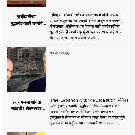
"इतिहास अनेकदा सत्तेच्या जवळ राहणाऱ्यांनी आपल्या
हल्दीघाटीच्या
दृष्टिकोनातून मांडला, त्यामुळे अनेक राष्ट्रीय नायकांच्या
युद्धासंदर्भातही तथ्यांचे
योगदानाला अपेक्षित स्थान मिळाले नाही. हल्दीघाटीच्या
पुनर्मूल्यांकन आवश्यक! :
युद्धासंदर्भातही तथ्यांचे पुनर्मूल्यांकन आवश्यक आहे. आज
सरसंघचालक डॉ.
देशभर महाराणा प्रताप यांची जयंती ..
मोहनजी भागवत
१७ जून २०२६
Israel Lebanon Airstrike Escalation अमेरिका
इस्रायलला शांतता
आणि इराण यांच्यातील युद्धविरामानंतर मध्यपूर्वेत शांतता
नकोशी? लेबनानवर
प्रस्थापित होत असल्याचे चित्र दिसत असतानाच
इस्रायलचा जोरदार
इस्रायलने लेबनानमध्ये जोरदार हल्ला केला. या हल्ल्यामुळे
हल्ला; चार जणांचा मृत्यू,
पुन्हा एकदा मध्यपूर्वेत तणाव वाढण्याची शक्यता व्यक्त ..
इराण-अमेरिकेत आरोप-