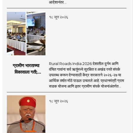
आदेशानंतर ..
१८ जून २०२६
Rural Roads India 2026 देशातील दुर्गम आणि
ग्रामीण भारताच्या
वंचित गावांना सर्व ऋतूंमध्ये सुरक्षित व अखंड रस्ते संपर्क
विकासाला गती;
उपलब्ध करून देण्यासाठी केंद्र सरकारने २०२६-२७ या
२०२६-२७ मध्ये २६
आर्थिक वर्षात मोठे पाऊल उचलले आहे. प्रधानमंत्री ग्राम
हजार किमी नव्या रस्त्यांचे
सडक योजना आणि इतर ग्रामीण संपर्क योजनांअंतर्गत ..
लक्ष्य!
१८ जून २०२६