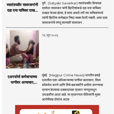
पुणे : (Satyaki Savarkar) स्वातंत्र्यवीर विनायक
स्वातंत्र्यवीर सावरकरांनी
दामोदर सावरकर यांनी ब्रिटिशांकडे दहा दया याचिका
दहा दया याचिका दाखल
दाखल केल्या होत्या, हे सत्य असले तरी त्या याचिकांमध्ये
केल्या, मात्र
त्यांनी ब्रिटिश सत्तेबद्दल निष्ठा व्यक्त केली नव्हती, असा दावा
ब्रिटिशांप्रति कधीही
सावरकरांचे पणतू सात्यकी सावरकर ..
निष्ठा व्यक्त केली नाही’!
पणतू सात्यकी सावरकर
१६ जून २०२६
यांनी न्यायालयात सादर
केला दावा
मुंबई : (Nagpur Crime News) भारतीय हवाई
एअरफोर्स कर्मचाऱ्याच्या
दलातील एका अधिकाऱ्याच्या पत्नीवर बलात्कार, तिला
पत्नीवर अत्याचार;
ब्लॅकमेल करणे आणि तिचे बळजबरीने धर्मांतर करण्याचा
नागपुरातील प्रकरणाने
प्रयत्न केल्याचा धक्कादायक प्रकार नागपूरमधून
उडवली खळबळ!
उघडकीस आला आहे. या प्रकरणात पोलिसांनी मुख्य
आरोपीसह दोघांना अटक ..