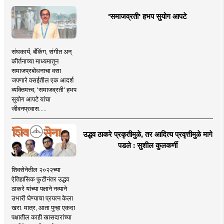
'समाजव्रती' हभप सुयोग आपटे
संघकार्य, बँकिंग, संगीत अन्
कीर्तनाच्या माध्यमातून
समाजप्रबोधनाचा वसा
जपणारे वसईतील एक आदर्श
व्यक्तिमत्त्व, 'समाजव्रती' हभप
सुयोग आपटे यांचा
जीवनप्रवास.....
उद्धव ठाकरे प्रकृतीमुळे, तर आदित्य प्रवृत्तीमुळे मागे
पडले : सुशील कुलकर्णी
शिवसेनेतील २०२२च्या
ऐतिहासिक फुटीनंतर उद्धव
ठाकरे यांच्या पक्षाने नव्याने
उभारी घेण्याचा प्रयत्न केला
खरा. मात्र, आता पुन्हा एकदा
पक्षातील काही खासदारांच्या