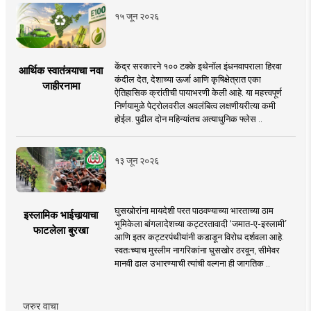
१५ जून २०२६
केंद्र सरकारने १०० टक्के इथेनॉल इंधनवापराला हिरवा
आर्थिक स्वातंत्र्याचा नवा
कंदील देत, देशाच्या ऊर्जा आणि कृषिक्षेत्रात एका
जाहीरनामा
ऐतिहासिक क्रांतीची पायाभरणी केली आहे. या महत्त्वपूर्ण
निर्णयामुळे पेट्रोलवरील अवलंबित्व लक्षणीयरीत्या कमी
होईल. पुढील दोन महिन्यांतच अत्याधुनिक फ्लेस ..
१३ जून २०२६
घुसखोरांना मायदेशी परत पाठवण्याच्या भारताच्या ठाम
इस्लामिक भाईचार्‍याचा
भूमिकेला बांगलादेशच्या कट्टरतावादी ‘जमात-ए-इस्लामी’
फाटलेला बुरखा
आणि इतर कट्टरपंथीयांनी कडाडून विरोध दर्शवला आहे.
स्वतःच्याच मुस्लीम नागरिकांना घुसखोर ठरवून, सीमेवर
मानवी ढाल उभारण्याची त्यांची वल्गना ही जागतिक ..
जरुर वाचा