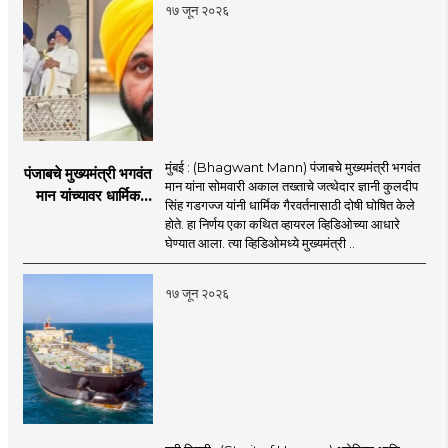
प्रत्यारोप
१७ जून २०२६
मुंबई : (Bhagwant Mann) पंजाबचे मुख्यमंत्री भगवंत
पंजाबचे मुख्यमंत्री भगवंत
मान यांना सोमवारी अकाल तख्ताचे जत्थेदार ज्ञानी कुलदीप
मान यांच्यावर धार्मिक
सिंह गडगज्ज यांनी धार्मिक गैरवर्तनासाठी दोषी घोषित केले
गैरवर्तनाचा ठपका!;अकाल
होते. हा निर्णय एका कथित व्हायरल व्हिडिओच्या आधारे
तख्ताच्या निर्णयाने मोठी
घेण्यात आला. त्या व्हिडिओमध्ये मुख्यमंत्री ..
खळबळ
१७ जून २०२६