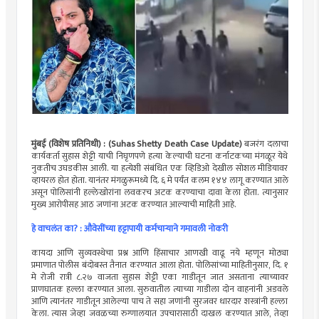
मुंबई (विशेष प्रतिनिधी) : (Suhas Shetty Death Case Update)
बजरंग दलाचा
कार्यकर्ता सुहास शेट्टी याची निघृणपणे हत्या केल्याची घटना कर्नाटकच्या मंगळूर येथे
नुकतीच उघडकीस आली. या हत्येशी संबंधित एक व्हिडिओ देखील सोशल मीडियावर
व्हायरल होत होता. यानंतर मंगळुरूमध्ये दि. ६ मे पर्यंत कलम १४४ लागू करण्यात आले
असून पोलिसांनी हल्लेखोरांना लवकरच अटक करण्याचा दावा केला होता. त्यानुसार
मुख्य आरोपीसह आठ जणांना अटक करण्यात आल्याची माहिती आहे.
हे वाचलंत का? : औवेसींच्या हट्टापायी कर्मचाऱ्याने गमावली नोकरी
कायदा आणि सुव्यवस्थेचा प्रश्न आणि हिंसाचार आणखी वाढू नये म्हणून मोठ्या
प्रमाणात पोलीस बंदोबस्त तैनात करण्यात आला होता. पोलिसांच्या माहितीनुसार, दि. १
मे रोजी रात्री ८.२७ वाजता सुहास शेट्टी एका गाडीतून जात असताना त्याच्यावर
प्राणघातक हल्ला करण्यात आला. सुरुवातील त्याच्या गाडीला दोन वाहनांनी अडवले
आणि त्यानंतर गाडीतून आलेल्या पाच ते सहा जणांनी सुरजवर धारदार शस्त्रांनी हल्ला
केला. त्यास जेव्हा जवळच्या रुग्णालयात उपचारासाठी दाखल करण्यात आले, तेव्हा