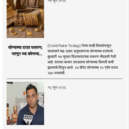
१७ जून २०२६
(Gold Rate Today) गेल्या काही दिवसांपासून
सोन्याच्या दरात घसरण;
सातत्याने चढ-उतार अनुभवणाऱ्या सोन्याच्या दरांमध्ये
जाणून घ्या कोणत्या
बुधवारी १७ जूनला दिलासादायक घसरण नोंदवली गेली
शहरात काय दर?
आहे. सराफा बाजार उघडताच सोन्याच्या किमती कमी
झाल्याचे दिसून आले. २४ कॅरेट सोन्याच्या १० ग्रॅम दरात
२७० रुपयांची ..
१६ जून २०२६