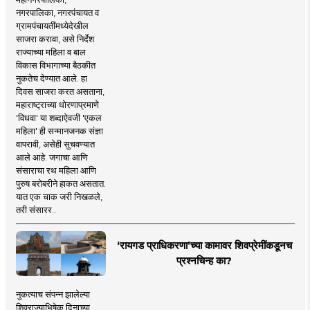
नगरपालिका, नगरपंचायत व
ग्रामपंचायतींमध्येदेखील
साजरा करावा, असे निर्देश
राज्याच्या महिला व बाल
विकास विभागाच्या बैठकीत
नुकतेच देण्यात आले. हा
दिवस साजरा करत असताना,
महाराष्ट्राच्या धोरणाप्रमाणे
'विधवा' या शब्दाऐवजी 'एकल
महिला' ही सन्मानजनक संज्ञा
वापरावी, असेही सुचवण्यात
आले आहे. जगाचा आणि
संसाराचा रथ महिला आणि
पुरुष बरोबरीने हाकत असतात.
यात एक चाक जरी निखळले,
तरी संसारर..
‘रायगड प्राधिकरणा’च्या कामावर शिवप्रेमींकडूनच
प्रश्नचिन्ह का?
नुकत्याच संपन्न झालेल्या
शिवराज्याभिषेक दिनाच्या