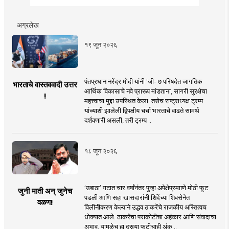
अग्रलेख
१९ जून २०२६
पंतप्रधान नरेंद्र मोदी यांनी 'जी- ७ परिषदेत जागतिक
भारताचे वास्तववादी उत्तर
आर्थिक विकासाचे नवे प्रारूप मांडताना, सागरी सुरक्षेचा
!
महत्त्वाचा मुद्दा उपस्थित केला. तसेच राष्ट्राध्यक्ष ट्रम्प
यांच्याशी झालेली द्विपक्षीय चर्चा भारताचे वाढते सामर्थ
दर्शवणारी असली, तरी ट्रम्प ..
१८ जून २०२६
‘उबाठा’ गटात चार वर्षांनंतर पुन्हा अपेक्षेप्रमााणे मोठी फूट
जुनी माती अन् जुनेच
पडली आणि सहा खासदारांनी शिंदेंच्या शिवसेनेत
वळण!
विलीनीकरण केल्याने उद्धव ठाकरेंचे राजकीय अस्तित्वच
धोक्यात आले. ठाकरेंचा पराकोटीचा अहंकार आणि संवादाचा
अभाव, यामुळेच हा दुसर्‍या फुटीचाही अंक ..