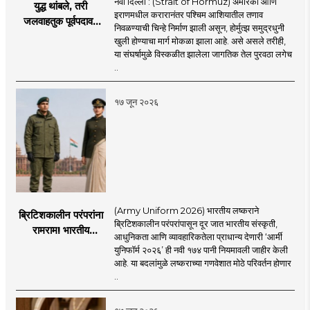
नवी दिल्ली : (Strait of Hormuz) अमेरिका आणि
युद्ध थांबले, तरी
इराणमधील करारानंतर पश्चिम आशियातील तणाव
जलवाहतुक पूर्वपदावर
निवळण्याची चिन्हे निर्माण झाली असून, होर्मुत्झ समुद्रधुनी
येण्यास होणार विलंब;
खुली होण्याचा मार्ग मोकळा झाला आहे. असे असले तरीही,
अडकलेल्या जहाजांना
या संघर्षामुळे विस्कळीत झालेला जागतिक तेल पुरवठा लगेच
कराराच्या शाश्वततेची
..
चिंता.
१७ जून २०२६
(Army Uniform 2026) भारतीय लष्कराने
ब्रिटिशकालीन परंपरांना
ब्रिटिशकालीन परंपरांपासून दूर जात भारतीय संस्कृती,
रामराम! भारतीय
आधुनिकता आणि व्यावहारिकतेला प्राधान्य देणारी ‘आर्मी
लष्कराची नवी ‘आर्मी
युनिफॉर्म २०२६’ ही नवी १७४ पानी नियमावली जाहीर केली
युनिफॉर्म २०२६’
आहे. या बदलांमुळे लष्कराच्या गणवेशात मोठे परिवर्तन होणार
नियमावली लागू
..