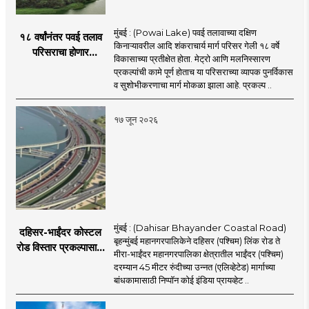
मुंबई : (Powai Lake) पवई तलावाच्या दक्षिण
१८ वर्षांनंतर पवई तलाव
किनाऱ्यावरील आदि शंकराचार्य मार्ग परिसर गेली १८ वर्षे
परिसराचा होणार
विकासाच्या प्रतीक्षेत होता. मेट्रो आणि मलनिस्सारण
कायापालट; मेट्रोचे काम
प्रकल्पांची कामे पूर्ण होताच या परिसराच्या व्यापक पुनर्विकास
पूर्ण होताच पुनर्विकासाला
व सुशोभीकरणाचा मार्ग मोकळा झाला आहे. प्रकल्प ..
सुरुवात;
१७ जून २०२६
मुंबई : (Dahisar Bhayander Coastal Road)
दहिसर-भाईंदर कोस्टल
बृहन्मुंबई महानगरपालिकेने दहिसर (पश्चिम) लिंक रोड ते
रोड विस्तार प्रकल्पासाठी
मीरा-भाईंदर महानगरपालिका क्षेत्रातील भाईंदर (पश्चिम)
52.50 कोटी रुपयांच्या
दरम्यान 45 मीटर रुंदीच्या उन्नत (एलिव्हेटेड) मार्गाच्या
पीएमसी प्रस्तावाला
बांधकामासाठी निप्पॉन कोई इंडिया प्रायव्हेट ..
मंजुरीची प्रतीक्षा