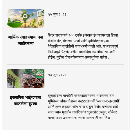
१५ जून २०२६
केंद्र सरकारने १०० टक्के इथेनॉल इंधनवापराला हिरवा
आर्थिक स्वातंत्र्याचा नवा
कंदील देत, देशाच्या ऊर्जा आणि कृषिक्षेत्रात एका
जाहीरनामा
ऐतिहासिक क्रांतीची पायाभरणी केली आहे. या महत्त्वपूर्ण
निर्णयामुळे पेट्रोलवरील अवलंबित्व लक्षणीयरीत्या कमी
होईल. पुढील दोन महिन्यांतच अत्याधुनिक फ्लेस ..
१३ जून २०२६
घुसखोरांना मायदेशी परत पाठवण्याच्या भारताच्या ठाम
इस्लामिक भाईचार्‍याचा
भूमिकेला बांगलादेशच्या कट्टरतावादी ‘जमात-ए-इस्लामी’
फाटलेला बुरखा
आणि इतर कट्टरपंथीयांनी कडाडून विरोध दर्शवला आहे.
स्वतःच्याच मुस्लीम नागरिकांना घुसखोर ठरवून, सीमेवर
मानवी ढाल उभारण्याची त्यांची वल्गना ही जागतिक ..