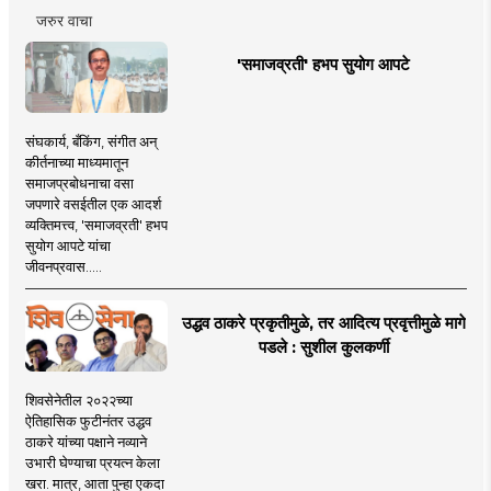
जरुर वाचा
'समाजव्रती' हभप सुयोग आपटे
संघकार्य, बँकिंग, संगीत अन्
कीर्तनाच्या माध्यमातून
समाजप्रबोधनाचा वसा
जपणारे वसईतील एक आदर्श
व्यक्तिमत्त्व, 'समाजव्रती' हभप
सुयोग आपटे यांचा
जीवनप्रवास.....
उद्धव ठाकरे प्रकृतीमुळे, तर आदित्य प्रवृत्तीमुळे मागे
पडले : सुशील कुलकर्णी
शिवसेनेतील २०२२च्या
ऐतिहासिक फुटीनंतर उद्धव
ठाकरे यांच्या पक्षाने नव्याने
उभारी घेण्याचा प्रयत्न केला
खरा. मात्र, आता पुन्हा एकदा