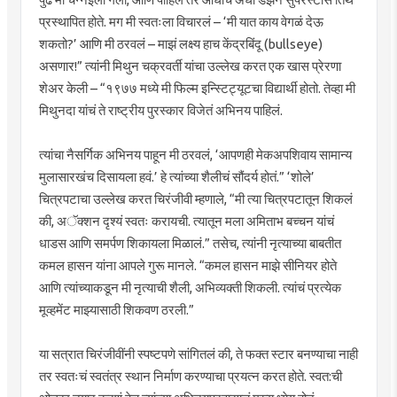
प्रस्थापित होते. मग मी स्वतःला विचारलं – ‘मी यात काय वेगळं देऊ
शकतो?’ आणि मी ठरवलं – माझं लक्ष्य हाच केंद्रबिंदू (bullseye)
असणार!” त्यांनी मिथुन चक्रवर्ती यांचा उल्लेख करत एक खास प्रेरणा
शेअर केली – “१९७७ मध्ये मी फिल्म इन्स्टिट्यूटचा विद्यार्थी होतो. तेव्हा मी
मिथुनदा यांचं ते राष्ट्रीय पुरस्कार विजेतं अभिनय पाहिलं.
त्यांचा नैसर्गिक अभिनय पाहून मी ठरवलं, ‘आपणही मेकअपशिवाय सामान्य
मुलासारखंच दिसायला हवं.’ हे त्यांच्या शैलीचं सौंदर्य होतं.” ‘शोले’
चित्रपटाचा उल्लेख करत चिरंजीवी म्हणाले, “मी त्या चित्रपटातून शिकलं
की, अॅक्शन दृश्यं स्वतः करायची. त्यातून मला अमिताभ बच्चन यांचं
धाडस आणि समर्पण शिकायला मिळालं.” तसेच, त्यांनी नृत्याच्या बाबतीत
कमल हासन यांना आपले गुरू मानले. “कमल हासन माझे सीनियर होते
आणि त्यांच्याकडून मी नृत्याची शैली, अभिव्यक्ती शिकली. त्यांचं प्रत्येक
मूव्हमेंट माझ्यासाठी शिकवण ठरली.”
या सत्रात चिरंजीवींनी स्पष्टपणे सांगितलं की, ते फक्त स्टार बनण्याचा नाही
तर स्वतःचं स्वतंत्र स्थान निर्माण करण्याचा प्रयत्न करत होते. स्वत:ची