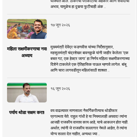
धोक्यात आले. ठाकरेंचा पराकोटीचा अहंकार आणि संवादाचा
अभाव, यामुळेच हा दुसर्‍या फुटीचाही अंक ..
१७ जून २०२६
मुख्यमंत्री देवेंद्र फडणवीस यांच्या निर्देशानुसार,
महिला सक्षमीकरणाचा नवा
महसूलमंत्री चंद्रशेखर बावनकुळे यांनी जाहीर केलेला ‘एक
अध्याय
बचत गट, एक हेक्टर जागा’ हा निर्णय महिला सक्षमीकरणाच्या
दिशेने टाकलेले एक ऐतिहासिक पाऊल म्हणावे लागेल. बांबू
आणि चारा लागवडीतून महिलांसाठी शाश्वत ..
१६ जून २०२६
वय वाढल्यावर माणसाला नैसर्गिकरीत्याच थोडीफार
पर्याय थोडा सक्षम करा!
प्रगल्भता येते. राहुल गांधी हे या नियमालाही अपवाद! त्यांना
आजही राजकीय वास्तव काय आहे, याचे आकलन होत नाही.
अर्थात, त्यांनी जे राजकीय सल्लागार नेमले आहेत, ते त्यांना
योग्य सल्ला देत नाहीत, अन्यथा ज्या ..