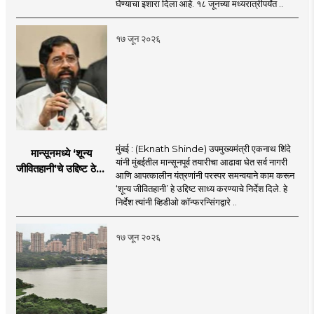
घेण्याचा इशारा दिला आहे. १८ जूनच्या मध्यरात्रीपर्यंत ..
१७ जून २०२६
मुंबई : (Eknath Shinde) उपमुख्यमंत्री एकनाथ शिंदे
मान्सूनमध्ये ‘शून्य
यांनी मुंबईतील मान्सूनपूर्व तयारीचा आढावा घेत सर्व नागरी
जीवितहानी’चे उद्दिष्ट ठेवून
आणि आपत्कालीन यंत्रणांनी परस्पर समन्वयाने काम करून
सर्व यंत्रणांनी काम करावे
‘शून्य जीवितहानी’ हे उद्दिष्ट साध्य करण्याचे निर्देश दिले. हे
: उपमुख्यमंत्री एकनाथ
निर्देश त्यांनी व्हिडीओ कॉन्फरन्सिंगद्वारे ..
शिंदे
१७ जून २०२६