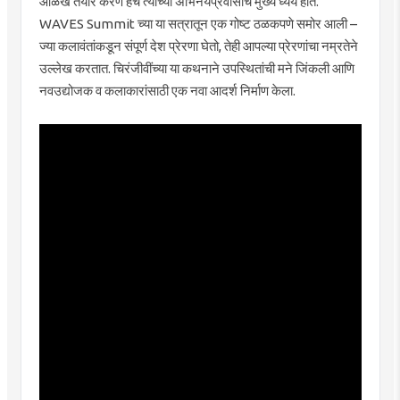
ओळख तयार करणं हेच त्यांच्या अभिनयप्रवासाचं मुख्य ध्येय होतं.
WAVES Summit च्या या सत्रातून एक गोष्ट ठळकपणे समोर आली –
ज्या कलावंतांकडून संपूर्ण देश प्रेरणा घेतो, तेही आपल्या प्रेरणांचा नम्रतेने
उल्लेख करतात. चिरंजीवींच्या या कथनाने उपस्थितांची मने जिंकली आणि
नवउद्योजक व कलाकारांसाठी एक नवा आदर्श निर्माण केला.