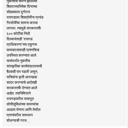
नुकत्याच संपन्न झालेल्या
शिवराज्याभिषेक दिनाच्या
सोहळ्याला दुर्गराज
रायगडावर शिवप्रेमींना प्रचंड
गैरसोयींचा सामना करावा
लागला. त्यामुळे सरकारतर्फे
६०० कोटींचा निधी
दिल्यानंतरही ‘रायगड
प्राधिकरणा’च्या एकूणच
कामकाजावरही प्रश्नचिन्ह
उपस्थित करण्यात आले.
यासंदर्भात नुकतीच
सांस्कृतिक कार्यमंत्रालयाची
बैठकही पार पडली असून,
सचिवांना कृती आराखडा
सादर करण्याचे आदेशही
सरकारतर्फे देण्यात आले
आहेत. त्यानिमित्ताने
रायगडावरील पायाभूत
सोयीसुविधांच्या समस्यांचा
आढावा घेणारा आणि तेथील
प्रश्नांवरील समाधान
शोधण्याची गरज ..