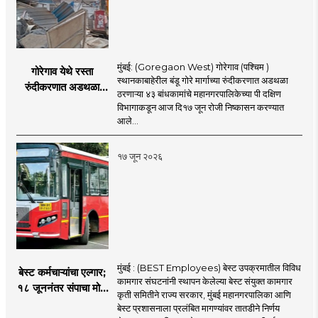
मुंबई: (Goregaon West) गोरेगाव (पश्चिम )
गोरेगाव येथे रस्ता
स्थानकाबाहेरील बंडू गोरे मार्गाच्या रुंदीकरणात अडथळा
रुंदीकरणात अडथळा
ठरणाऱ्या ४३ बांधकामांचे महानगरपालिकेच्या पी दक्षिण
ठरणाऱ्या ४३ बांधकामांचे
विभागाकडून आज दि१७ जून रोजी निष्कासन करण्यात
निष्कासन
आले...
१७ जून २०२६
मुंबई : (BEST Employees) बेस्ट उपक्रमातील विविध
बेस्ट कर्मचाऱ्यांचा एल्गार;
कामगार संघटनांनी स्थापन केलेल्या बेस्ट संयुक्त कामगार
१८ जूननंतर संपाचा मोठा
कृती समितीने राज्य सरकार, मुंबई महानगरपालिका आणि
इशारा
बेस्ट प्रशासनाला प्रलंबित मागण्यांवर तातडीने निर्णय