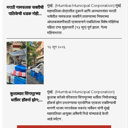
मुंबई : (Mumbai Municipal Corporation) मुंबई
मराठी नामफलक सक्तीची
महापालिका क्षेत्रातील दुकाने आणि आस्थापनांवर मराठी
पालिकेची धडक मोहीम;
भाषेतील नामफलक सक्तीने लावण्याच्या नियमाच्या
१,१२४ दुकानदारांवर
अंमलबजावणीसाठी प्रशासनाने राबविलेल्या विशेष मोहिमेचा
कारवाई
पहिला टप्पा शुक्रवारी (१३ जून) पूर्ण झाला. गेल्या
महिनाभरात ..
१६ जून २०२६
मुंबई : (Mumbai Municipal Corporation)
कुलाब्यात सिंगापूरच्या
कुलाबा कॉजवे परिसरात सिंगापूरच्या धर्तीवर नियोजनबद्ध
धर्तीवर हॉकर्स झोन;
हॉकर्स झोन उभारण्याचा प्रायोगिक प्रकल्प राबविण्याची
पर्यटन आणि
मागणी भाजप नगरसेवक मकरंद नार्वेकर यांनी मुंबई
महसूलवाढीच्या दृष्टीने
महापालिका आयुक्त अश्विनी भिडे यांच्याकडे केली
मकरंद नार्वेकर यांचे
आहे.पर्यटन ..
आयुक्तांना पत्र