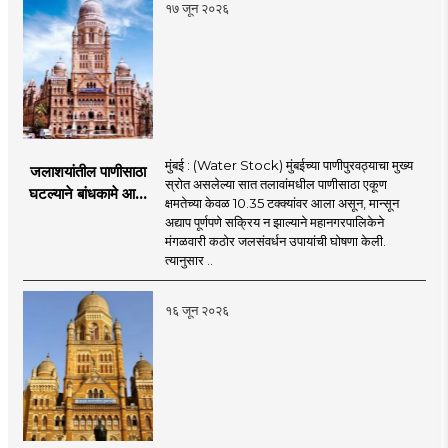
१७ जून २०२६
मुंबई : (Water Stock) मुंबईच्या पाणीपुरवठ्याचा मुख्य
जलाशयांतील पाणीसाठा
स्रोत असलेल्या सात तलावांमधील पाणीसाठा एकूण
घटल्याने बांधकामे आणि
क्षमतेच्या केवळ 10.35 टक्क्यांवर आला असून, मान्सून
जलतरण तलावांना
अद्याप पूर्णपणे सक्रिय न झाल्याने महानगरपालिकेने
पाणीपुरवठा बंद;
मंगळवारी कठोर जलसंवर्धन उपायांची घोषणा केली.
व्यावसायिक वापरावरही
त्यानुसार ..
निर्बंध
१६ जून २०२६