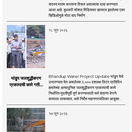
व्हायरल; सुरक्षा व्यवस्थेवर
सदस्य मातम करताना दिसत असल्याचा दावा करण्यात
गंभीर प्रश्नचिन्ह
आला आहे. बुधवारी सोशल मिडियावर व्हायरल झालेल्या एका
व्हिडिओमुळे मोठा वाद निर्माण ..
१८ जून २०२६
Bhandup Water Project Update भांडुप येथे
भांडुप जलशुद्धीकरण
उभारण्यात येत असलेल्या २,००० दशलक्ष लिटर प्रतिदिन
प्रकल्पाची कामे गतीने
क्षमतेच्या अत्याधुनिक जलशुद्धीकरण प्रकल्पाची कामे
पूर्ण करा - आयुक्त
निर्धारित मुदतीपूर्वी पूर्ण करण्यासाठी सर्व यंत्रणा वेगाने
अश्विनी भिडे यांचे निर्देश
कामाला लावाव्यात, असे निर्देश महानगरपालिका आयुक्त ..
१७ जून २०२६