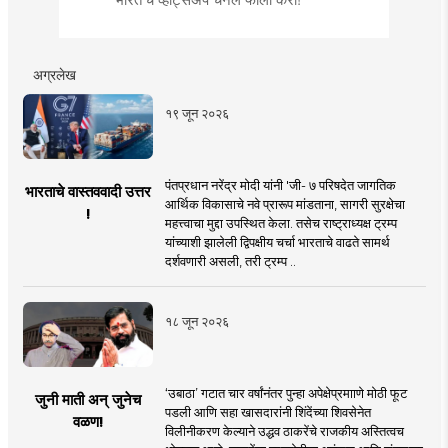
अग्रलेख
१९ जून २०२६
पंतप्रधान नरेंद्र मोदी यांनी 'जी- ७ परिषदेत जागतिक
भारताचे वास्तववादी उत्तर
आर्थिक विकासाचे नवे प्रारूप मांडताना, सागरी सुरक्षेचा
!
महत्त्वाचा मुद्दा उपस्थित केला. तसेच राष्ट्राध्यक्ष ट्रम्प
यांच्याशी झालेली द्विपक्षीय चर्चा भारताचे वाढते सामर्थ
दर्शवणारी असली, तरी ट्रम्प ..
१८ जून २०२६
‘उबाठा’ गटात चार वर्षांनंतर पुन्हा अपेक्षेप्रमााणे मोठी फूट
जुनी माती अन् जुनेच
पडली आणि सहा खासदारांनी शिंदेंच्या शिवसेनेत
वळण!
विलीनीकरण केल्याने उद्धव ठाकरेंचे राजकीय अस्तित्वच