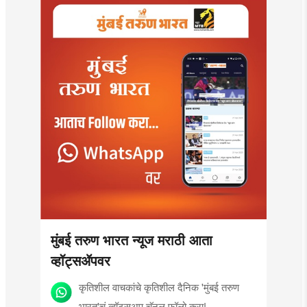
मुंबई तरुण भारत न्यूज मराठी आता
व्हॉट्सॲपवर
कृतिशील वाचकांचे कृतिशील दैनिक 'मुंबई तरुण
भारत'चं व्हॉट्सअप चॅनल फॉलो करा!