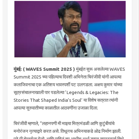
मुंबई: ( WAVES Summit 2025 )
मुंबईत सुरू असलेल्या WAVES
Summit 2025 च्या पहिल्याच दिवशी अभिनेता चिरंजीवी यांनी आपल्या
कलाजिवनाचा एक अतिशय भावस्पर्शी पट उलगडला. अक्षय कुमार यांच्या
सूत्रसंचालनाखाली पार पडलेल्या ‘Legends & Legacies: The
Stories That Shaped India’s Soul’ या विशेष सत्रात त्यांनी
आपल्या सुरुवातीच्या काळातील आठवणींना उजाळा दिला.
चिरंजीवी म्हणाले, “लहानपणी मी माझ्या मित्रमंडळी आणि कुटुंबीयांचे
मनोरंजन नृत्याद्वारे करत असे. तिथूनच अभिनयाकडे ओढ निर्माण झाली.
पुढे मी चेन्नईला गेलो, आणि पाहिलं तर आधीच अर्धा डझन सुपरस्टार्स तिथे