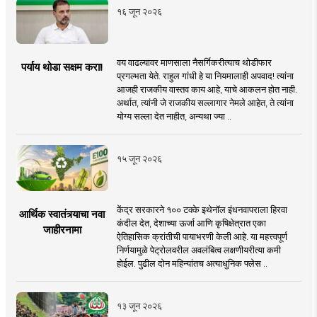
१६ जून २०२६
वय वाढल्यावर माणसाला नैसर्गिकरीत्याच थोडीफार
पर्याय थोडा सक्षम करा!
प्रगल्भता येते. राहुल गांधी हे या नियमालाही अपवाद! त्यांना
आजही राजकीय वास्तव काय आहे, याचे आकलन होत नाही.
अर्थात, त्यांनी जे राजकीय सल्लागार नेमले आहेत, ते त्यांना
योग्य सल्ला देत नाहीत, अन्यथा ज्या ..
१५ जून २०२६
केंद्र सरकारने १०० टक्के इथेनॉल इंधनवापराला हिरवा
आर्थिक स्वातंत्र्याचा नवा
कंदील देत, देशाच्या ऊर्जा आणि कृषिक्षेत्रात एका
जाहीरनामा
ऐतिहासिक क्रांतीची पायाभरणी केली आहे. या महत्त्वपूर्ण
निर्णयामुळे पेट्रोलवरील अवलंबित्व लक्षणीयरीत्या कमी
होईल. पुढील दोन महिन्यांतच अत्याधुनिक फ्लेस ..
१३ जून २०२६