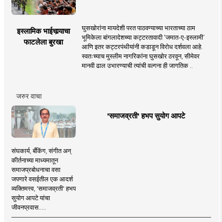
घुसखोरांना मायदेशी परत पाठवण्याच्या भारताच्या ठाम
इस्लामिक भाईचार्‍याचा
भूमिकेला बांगलादेशच्या कट्टरतावादी ‘जमात-ए-इस्लामी’
फाटलेला बुरखा
आणि इतर कट्टरपंथीयांनी कडाडून विरोध दर्शवला आहे.
स्वतःच्याच मुस्लीम नागरिकांना घुसखोर ठरवून, सीमेवर
मानवी ढाल उभारण्याची त्यांची वल्गना ही जागतिक ..
जरुर वाचा
'समाजव्रती' हभप सुयोग आपटे
संघकार्य, बँकिंग, संगीत अन्
कीर्तनाच्या माध्यमातून
समाजप्रबोधनाचा वसा
जपणारे वसईतील एक आदर्श
व्यक्तिमत्त्व, 'समाजव्रती' हभप
सुयोग आपटे यांचा
जीवनप्रवास.....