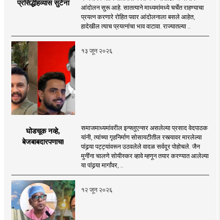
प्रसिद्धीहव्यास सुटेना
आंदोलन सुरू आहे. सातत्याने माध्यमांमध्ये चर्चेत राहण्याचा
प्रयत्न करणारे रोहित पवार आंदोलनाला बसले आहेत,
हादेखील त्याच प्रयत्नांचा भाव वाटावा. राज्यातल्या ..
१३ जून २०२६
समाजमाध्यमांवरील इन्फ्लुएन्सर असलेल्या प्रसाद वेदपाठक
घोडचूक नव्हे,
यांनी, त्यांच्या गृहनिर्माण सोसायटीतील रस्त्यावर मारलेल्या
बेजबाबदारपणाच!
पांढर्‍या पट्ट्यांवरून उठवलेले वादळ सर्वदूर पोहोचले. जैन
मुनींना चालणे सोयीस्कर व्हावे म्हणून तयार करण्यात आलेल्या
या पांढर्‍या मार्गांवर, ..
१२ जून २०२६