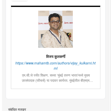
विजय कुलकर्णी
https://www.mahamtb.com/authors/vijay_kulkarni.ht
ml
एम.सी.जे पर्यंत शिक्षण. सध्या ‘मुंबई तरुण भारत’मध्ये मुख्य
उपसंपादक (फीचर्स) या पदावर कार्यरत. मुंबईतील बीएमएम
महाविद्यालयांमध्ये पत्रकारितेतील विषयांसाठी व्हिजिटिंग फॅक्लटी
म्हणून कार्यरत. चालू घडामोडी, सामाजिक विषय, युवा पिढीला आवडेल
असे लेखन आणि वृत्तपत्रातील मांडणी आणि सजावटीमध्ये विशेष रुची
संबंधित मजकूर