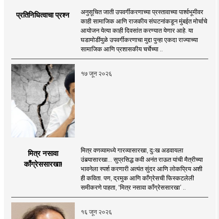
अनुसूचित जाती उपवर्गीकरणाच्या प्रस्तावाच्या पार्श्वभूमीवर
प्रतिनिधित्वाचा प्रश्न
काही सामाजिक आणि राजकीय संघटनांकडून मुंबईत मोर्चाचे
आयोजन येत्या काही दिवसांत करण्यात येणार आहे. या
घडामोडींमुळे उपवर्गीकरणाचा मुद्दा पुन्हा एकदा राज्याच्या
सामाजिक आणि प्रशासकीय चर्चेच्या ..
१७ जून २०२६
मित्र वणव्यामध्ये गारव्यासारखा, दुःख अडवायला
मित्र नसावा
उंबर्‍यासारखा... सुप्रसिद्ध कवी अनंत राऊत यांची मैत्रीच्या
काँग्रेससारखा!
भावनेला स्पर्श करणारी अत्यंत सुंदर आणि लोकप्रिय अशी
ही कविता. पण, द्रमुक आणि काँग्रेसची फिस्कटलेली
समीकरणे पाहता, ‘मित्र नसावा काँग्रेससारखा’ ..
१६ जून २०२६