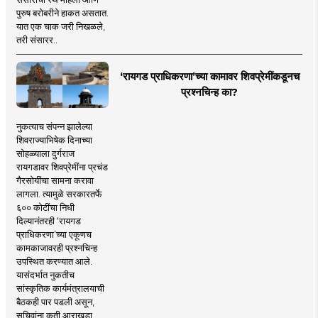
पुरुष बरोबरीने हाकत असतात.
यात एक चाक जरी निखळले,
तरी संसारर..
‘रायगड प्राधिकरणा’च्या कामावर शिवप्रेमींकडूनच
प्रश्नचिन्ह का?
नुकत्याच संपन्न झालेल्या
शिवराज्याभिषेक दिनाच्या
सोहळ्याला दुर्गराज
रायगडावर शिवप्रेमींना प्रचंड
गैरसोयींचा सामना करावा
लागला. त्यामुळे सरकारतर्फे
६०० कोटींचा निधी
दिल्यानंतरही ‘रायगड
प्राधिकरणा’च्या एकूणच
कामकाजावरही प्रश्नचिन्ह
उपस्थित करण्यात आले.
यासंदर्भात नुकतीच
सांस्कृतिक कार्यमंत्रालयाची
बैठकही पार पडली असून,
सचिवांना कृती आराखडा