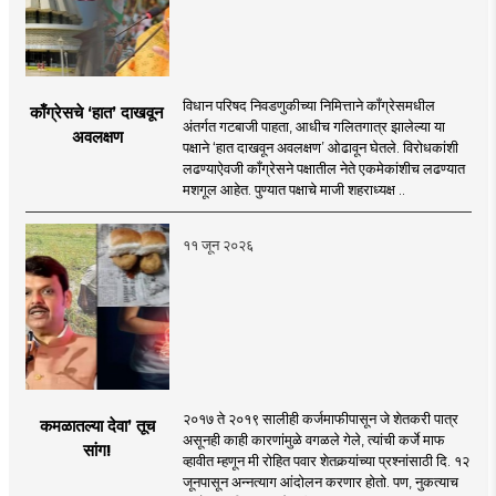
विधान परिषद निवडणुकीच्या निमित्ताने काँग्रेसमधील
काँग्रेसचे ‘हात’ दाखवून
अंतर्गत गटबाजी पाहता, आधीच गलितगात्र झालेल्या या
अवलक्षण
पक्षाने ‘हात दाखवून अवलक्षण’ ओढावून घेतले. विरोधकांशी
लढण्याऐवजी काँग्रेसने पक्षातील नेते एकमेकांशीच लढण्यात
मशगूल आहेत. पुण्यात पक्षाचे माजी शहराध्यक्ष ..
११ जून २०२६
२०१७ ते २०१९ सालीही कर्जमाफीपासून जे शेतकरी पात्र
कमळातल्या देवा’ तूच
असूनही काही कारणांमुळे वगळले गेले, त्यांची कर्जे माफ
सांग!
व्हावीत म्हणून मी रोहित पवार शेतकर्‍यांच्या प्रश्नांसाठी दि. १२
जूनपासून अन्नत्याग आंदोलन करणार होतो. पण, नुकत्याच