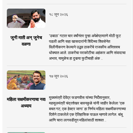
१८ जून २०२६
‘उबाठा’ गटात चार वर्षांनंतर पुन्हा अपेक्षेप्रमााणे मोठी फूट
जुनी माती अन् जुनेच
पडली आणि सहा खासदारांनी शिंदेंच्या शिवसेनेत
वळण!
विलीनीकरण केल्याने उद्धव ठाकरेंचे राजकीय अस्तित्वच
धोक्यात आले. ठाकरेंचा पराकोटीचा अहंकार आणि संवादाचा
अभाव, यामुळेच हा दुसर्‍या फुटीचाही अंक ..
१७ जून २०२६
मुख्यमंत्री देवेंद्र फडणवीस यांच्या निर्देशानुसार,
महिला सक्षमीकरणाचा नवा
महसूलमंत्री चंद्रशेखर बावनकुळे यांनी जाहीर केलेला ‘एक
अध्याय
बचत गट, एक हेक्टर जागा’ हा निर्णय महिला सक्षमीकरणाच्या
दिशेने टाकलेले एक ऐतिहासिक पाऊल म्हणावे लागेल. बांबू
आणि चारा लागवडीतून महिलांसाठी शाश्वत ..