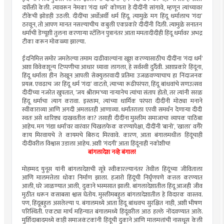
दर्पोक्ती केली. त्यावरून नेमका ‘गंदा धर्म’ कोणता हे दीदींनी सांगावे, म्हणून त्यांच्यावर
टीकेची झोडही उठली. दीदींचा अर्थोअर्थी धर्म हिंदू. त्यामुळे मग हिंदू धर्मालाच ‘गंदा’
ठरवून, तो आपण मानत नसल्याचीच कबुली एकप्रकारे दीदींनी दिली. त्यामुळे सनातन
धर्माची डेंग्यूशी तुलना करणार्‍या स्टॅलिन पुत्रानंतर आता ममतादीदीही हिंदू धर्मावर अभद्र
टीका करून मोकळ्या झाल्या.
ईदनिमित्त समोर जमलेल्या तमाम दाढीवाल्यांना खूश करण्यासाठीच दीदींना ‘गंदा धर्म’
अशा विवेकशून्य टिप्पणीचा आधार घ्यावा लागला, हे सर्वस्वी दुर्दैवी. अशाप्रकारे हिंदूंना,
हिंदू धर्माला हीन लेखून आपली सेक्युलरवादी प्रतिमा उजळवण्याचाच हा निंदाजनक
प्रयत्न. एवढाच जर हिंदू धर्म ‘गंदा’ वाटतो, त्याच्या रूढीपरंपरा, हिंदू बांधवांचे सणउत्सव
दीदींच्या नजरेत खुपतात, ‘जय श्रीराम’च्या नार्‍यानेच त्यांचा संताप होतो, तर त्यांनी सरळ
हिंदू धर्माचा त्याग करावा. इस्लाम, त्यांच्या धार्मिक परंपरा दीदींनी मोठ्या मनाने
स्वीकाराव्या आणि अगदी अमलातही आणाव्या. धर्मांतराला एरवी समर्थन देणार्‍या दीदी
स्वतः असे धारिष्ट्य दाखवतील का? तसाही दीदींना मुस्लीम समाजाचा व्यापक पाठिंबा
आहेच. मग ‘गंद्या धर्मा’वर वारंवार चिखलफेक करण्यापेक्षा, दीदींनी ‘बानो’, ‘खाला’ वगैरे
काय मिरवायचे ते कायमचे बिरुद मिरवावे. कारण, आता बंगालमधील हिंदूंचाही
दीदींवरील विश्वास उडाला आहेच. अशी ‘गंदगी’ आता हिंदूंनाही नकोशीच!
बांगलादेश नव्हे बंगाल!
मोहम्मद युनूस यांनी बांगलादेशची सूत्रे स्वीकारल्यानंतर तेथील हिंदूंच्या जीविताला
आणि मालमत्तेला धोका निर्माण झाला. हजारो हिंदूंची निर्घृणपणे कत्तल करण्यात
आली, घरे जाळण्यात आली, दुकाने भस्मसात झाली. बांगलादेशातील हिंदू आजही जीव
मुठीत धरून कसाबसा श्वास घेतोय. मुस्लीमबहुल बांगलादेशातील हे विदारक वास्तव.
पण, हिंदूबहुल असलेल्या प. बंगालमध्ये आता हिंदू बांधवच सुरक्षित नाही, अशी भीषण
परिस्थिती. एकट्या मार्च महिन्यात बंगालमध्ये हिंदूंवरील आठ हल्ले नोंदवण्यात आले.
मुर्शिदाबादमध्ये काही समाजकंटकांनी हिंदूंची दुकाने आणि मालमत्तांची नासधूस केली