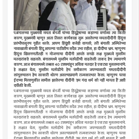
प.बंगालच्या मुख्यमंत्री ममता बॅनर्जी यांच्या हिंदूद्वेषाच्या कहाण्या वर्णाव्या त्या किती!
कारण, मुख्यमंत्री म्हणून आता तिसरा कार्यकाळ सुरू असलेल्या ममतादीदींनी हिंदूंना
प्रारंभीपासूनच गृहीत धरले. आपण हिंदूंशी कसेही वागलो, तरी बंगाली अस्मितेच्या
नावाखाली बंगाली हिंदू आपल्या पाठीशीच सदैव उभा राहील, हा दीदींचा भ्रम. म्हणूनच
हिंदूंना खिसगणतीतही न मोजणार्‍या दीदींनी आपले सगळे लक्ष मुख्यत्वे मुस्लीम
मतदारांकडे वळवले. बंगालमध्ये मुस्लीम मतपेढीची वाढलेली ताकद हेच त्यामागचे
कारण. आज बंगालमध्ये तब्बल 40 टक्क्यांहून अधिक मतदार हे एकट्या मुसलमानांचे.
हे लक्षात घेता, मुस्लीम मतपेढीचे हेच समीकरण जपण्यासाठी ममतादीदींनी
लांगूलचालन हेच सरकारी धोरण असल्याप्रमाणे राज्यकारभार केला. म्हणूनच परवा
ईदच्या मिरवणुकीत सामील झालेल्या दीदींनी ‘हम गंदा धर्म को नहीं मानता हैं’ अशी
दर्पोक्ती केली.
प.बंगालच्या मुख्यमंत्री ममता बॅनर्जी यांच्या हिंदूद्वेषाच्या कहाण्या वर्णाव्या त्या किती!
कारण, मुख्यमंत्री म्हणून आता तिसरा कार्यकाळ सुरू असलेल्या ममतादीदींनी हिंदूंना
प्रारंभीपासूनच गृहीत धरले. आपण हिंदूंशी कसेही वागलो, तरी बंगाली अस्मितेच्या
नावाखाली बंगाली हिंदू आपल्या पाठीशीच सदैव उभा राहील, हा दीदींचा भ्रम. म्हणूनच
हिंदूंना खिसगणतीतही न मोजणार्‍या दीदींनी आपले सगळे लक्ष मुख्यत्वे मुस्लीम
मतदारांकडे वळवले. बंगालमध्ये मुस्लीम मतपेढीची वाढलेली ताकद हेच त्यामागचे
कारण. आज बंगालमध्ये तब्बल 40 टक्क्यांहून अधिक मतदार हे एकट्या मुसलमानांचे.
हे लक्षात घेता, मुस्लीम मतपेढीचे हेच समीकरण जपण्यासाठी ममतादीदींनी
लांगूलचालन हेच सरकारी धोरण असल्याप्रमाणे राज्यकारभार केला. म्हणूनच परवा
ईदच्या मिरवणुकीत सामील झालेल्या दीदींनी ‘हम गंदा धर्म को नहीं मानता हैं’ अशी