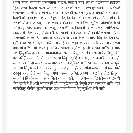
आणि त्यांना आगीच्या भक्ष्यस्थानी टाकले. एवढेच नाही, तर या प्रकरणाचा व्हिडिओ
‘ट्विट’ करत, हिंदूंना लक्ष्य करणारे ममता बॅनर्जी यांच्याच तृणमूल काँग्रेसचे कार्यकर्ते
असल्याचा आरोपही राज्यातील भाजपचे विरोधी पक्षनेते सुवेंदू अधिकारी यांनी केला.
हिंदूंची घरे, दुकानेच नव्हे, तर हिंदूंची मंदिरे, देवीदेवताही बंगालमध्ये सुरक्षित नाहीत. दि.
7 मार्च रोजी शेख इंदू नामक एका धर्मांधाने शीतलादेवीच्या मूर्तीची तोडफोड केली
आणि मूर्तीलाच चक्क आग लावून टाकली. स्थानिकांनी त्याला पकडून पोलिसांच्या
ताब्यातही दिले. पण, पोलिसांनी ही व्यक्ती माथेफिरू आणि मानसिकदृष्ट्या अस्थिर
असल्याचे कारण देत, प्रकरण दाबण्याचाच प्रयत्न केला. अशाच हिंदू देवीदेवतांच्या
मूर्तींना बशीरहाट, नंदीग्राममध्ये मार्च महिन्यात लक्ष्य करण्यात आले. पण, या सगळ्या
प्रकरणी पोलिसांची कारवाई आणि सरकारची भूमिका ही संशयास्पद अशीच. याचाच
अर्थ, हिंदूंवरील हल्ल्यांना ममतादीदींच्या सरकारचे मूकसमर्थन असल्याचेच दिसून येते.
पण, तरीही ममता बॅनर्जींना बंगालमध्ये हिंदू असुरक्षित आहेत, असे कदापि वाटत नाही.
त्यांच्या दृष्टीने हा सगळा ‘बाम-राम’ अर्थात कम्युनिस्ट आणि भाजपचा अजेंडा. त्यामुळे
ज्या ज्या हिंदूंवर, त्यांच्या घरांवर, दुकानांवर हल्ले होतात, त्यांना सरसकट संघ-भाजपचे
ठरवून ममतादीदी मूग गिळून गप्प बसल्या आहेत. आपण बांगलादेशातील हिंदूंच्या
सर्वांगीण स्थितीबाबत वारंवार चिंता व्यक्त करतो. पण, आपल्याच देशातील बंगालमध्ये
‘हिंदू खतरे में हैं’ अशी भयावह स्थिती. त्यामुळे बंगाली हिंदूंनी आता रस्त्यावर आणि नंतर
मतपेटीतून दीदींचे जुलमी शासन उलथवण्याशिवाय हिंदू सुरक्षित होणे नाही!