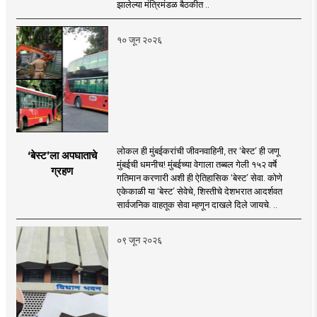
झालेल्या मंत्रिमंडळ बैठकीत ..
१० जून २०२६
लोकल ही मुंबईकरांची जीवनवाहिनी, तर ‘बेस्ट’ ही जणू
‘बेस्ट’ला अपघाताचे
मुंबईची धमनीच! मुंबईच्या वेगाला तब्बल गेली १५२ वर्षे
ग्रहण
गतिमान करणारी अशी ही ऐतिहासिक ‘बेस्ट’ सेवा. कोणे
एकेकाळी या ‘बेस्ट’ सेवेचे, शिस्तीचे देशभरात आदर्शवत
सार्वजनिक वाहतूक सेवा म्हणून दाखले दिले जायचे. ..
०९ जून २०२६