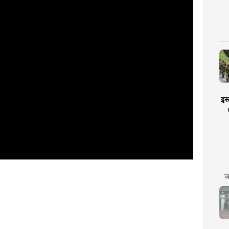
इस्
ज