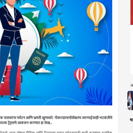
अ
अनेक पालकांना पर्यटन आणि भ्रमंती खुणावते. नोकरदारवर्गासोबतच तरुणाईलाही भटकंतीचे
भा
दलत्या ट्रेंड्सचे आकलन करणारा हा लेख...