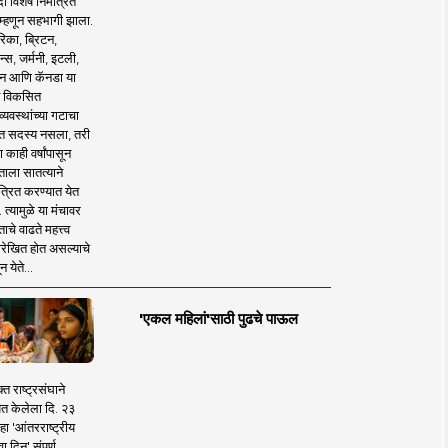
 विशेष निमंत्रित
 म्हणून सहभागी झाला.
िका, ब्रिटन,
न्स, जर्मनी, इटली,
न आणि कॅनडा या
 विकसित
व्यवस्थांच्या गटाचा
त सदस्य नसला, तरी
या काही वर्षांपासून
ताला सातत्याने
त्रित करण्यात येत
 त्यामुळे या मंचावर
ाचे वाढते महत्त्व
रेखित होत असल्याचे
न येते...
'एकल महिलां'साठी पुढचे पाऊल
क्त राष्ट्रसंघाने
ित केलेला दि. २३
हा 'आंतरराष्ट्रीय
ा दिन' संपूर्ण