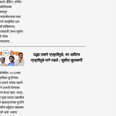
ार्य, बँकिंग, संगीत
कीर्तनाच्या
यमातून
जप्रबोधनाचा वसा
ारे वसईतील एक
श व्यक्तिमत्त्व,
ाजव्रती' हभप सुयोग
े यांचा
प्रवास.....
उद्धव ठाकरे प्रकृतीमुळे, तर आदित्य
प्रवृत्तीमुळे मागे पडले : सुशील कुलकर्णी
सेनेतील २०२२च्या
हासिक फुटीनंतर
व ठाकरे यांच्या पक्षाने
ाने उभारी घेण्याचा
त्न केला खरा. मात्र,
पुन्हा एकदा पक्षातील
 खासदारांच्या फुटीने
कीय वर्तुळात खळबळ
ली आहे. उबाठा