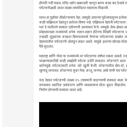
होणारी गर्दी पाहता, मंदिर दर्शन खबरदारी म्हणून बराच काळ बंद ठेवावे ल
पर्यटकांपेक्षाही जास्त संख्या राममंदिरात पाहायला मिळाली.
भारत हा पूर्वापार तीर्थाटनाचाच देश. त्यामुळे आपल्या पूर्वजांपासूनच प्रत्य
काही पाश्चिमात्य देशांतून आलेला विषय नव्हे. पाश्चिमात्य देशांनी पर्यटना
भव’ हे मातीतले संस्कार उद्योगरुपी आत्मसात केले. त्यामुळे सेवा क्षेत
प्रदेशसारख्या राज्यांमध्ये अनेक लहान-सहान हॉटेल्स विदेशी पर्यटकांना 
उन्हाळी सुट्ट्यांच्या काळात हिमाचलमध्ये येणार्‍या पर्यटकांच्या संख
देशभरातील पर्यटकांनी ओसंडून वाहत असते. यामुळे इथल्या छोट्या-मोठ्य
पैसे सुटतात.
महाराष्ट्र आणि गोवा या राज्यांमध्ये तर पर्यटकांचा वर्षभर राबता असतो
चाखण्यासाठीही काही आम्रप्रेमी पर्यटक हजेरी लावतात. कोकणाने आता 
ब्लॉगमुळे पर्यटकांसाठी अनेक दारे खुली केली. कोकणातील होम-स्टे, ह
खुणावू लागतात. कोकणचा सुका मेवा, काजू, फणस, आंबे यांची चव पर्यट
यंदा देशात पर्यटकांची संख्या १५ टक्क्यांनी वाढण्याची शक्यता व्यक्त 
सगळ्यात स्थानिक अर्थकारण आणि व्यवसायांना मोठा बुस्टर मिळतोच. शि
निर्माण होण्याची शक्यता जास्त आहे.