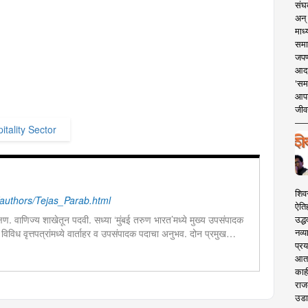
संघक
अन् 
माध्
समा
जपण
आदर्
'सम
आपट
जीवन
itality Sector
शिव
authors/Tejas_Parab.html
ऐति
िक्षण. वाणिज्य शाखेतून पदवी. सध्या ‘मुंबई तरुण भारत’मध्ये मुख्य उपसंपादक
उद्ध
ून विविध वृत्तपत्रांमध्ये वार्ताहर व उपसंपादक पदाचा अनुभव. दोन प्रमुख
नव्य
प्रय
बातम्यांबद्दल संशोधन. डिजिटल मीडियासाठी लेखन. डिजिटल मार्केटींग विषयाचा
आता 
काही
राज
उडा