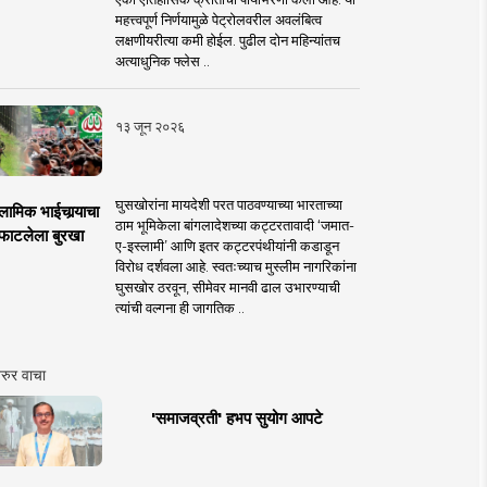
महत्त्वपूर्ण निर्णयामुळे पेट्रोलवरील अवलंबित्व
लक्षणीयरीत्या कमी होईल. पुढील दोन महिन्यांतच
अत्याधुनिक फ्लेस ..
१३ जून २०२६
घुसखोरांना मायदेशी परत पाठवण्याच्या भारताच्या
लामिक भाईचार्‍याचा
ठाम भूमिकेला बांगलादेशच्या कट्टरतावादी ‘जमात-
फाटलेला बुरखा
ए-इस्लामी’ आणि इतर कट्टरपंथीयांनी कडाडून
विरोध दर्शवला आहे. स्वतःच्याच मुस्लीम नागरिकांना
घुसखोर ठरवून, सीमेवर मानवी ढाल उभारण्याची
त्यांची वल्गना ही जागतिक ..
रुर वाचा
'समाजव्रती' हभप सुयोग आपटे