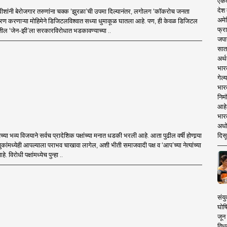
एकदा
देश
ाधीशांनी बेरोजगार तरुणांना चक्क ‌‘झुरळा‌’ची उपमा दिल्यानंतर, लगोलग ‌‘कॉकरोच जनता
अमेर
ाम धारण करणाऱ्या मोहिमेने डिजिटलविश्वात सध्या धुमाकूळ घातला आहे. पण, ही केवळ डिजिटल
फ्रा
तील ‌‘जेन-झी‌’ला सरकारविरोधात भडकावण्याच्या ..
जपा
सात
अर्थ
भार
गेल्
भार
निमं
आहे.
भारत
अधो
दिसू
ा भव्य विजयाने सर्वच प्रादेशिक पक्षांच्या मनात धडकी भरली आहे. आता पुढील वर्षी होणार्‍या
ांमध्येही आपल्याला पराभव चाखावा लागेल, अशी भीती समाजवादी पक्ष व ‘आप’च्या नेत्यांच्या
विरोधी पक्षांमध्येच पुन्हा ..
संयु
घोष
जून 
विधव