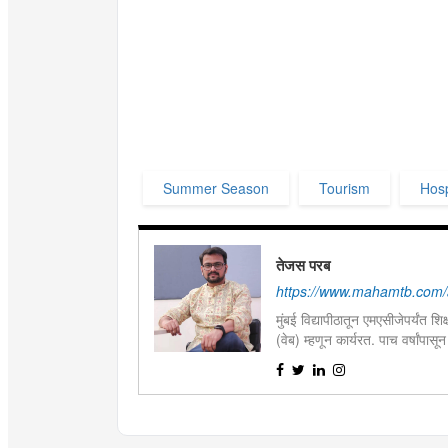
Summer Season
Tourism
Hosp
तेजस परब
https://www.mahamtb.com/
मुंबई विद्यापीठातून एमएसीजेपर्यंत श
(वेब) म्हणून कार्यरत. पाच वर्षांपास
वृत्तपत्रांतील निनावी सुत्रांच्या 
अभ्यासक.