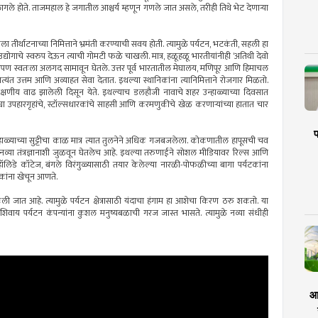
ागले होते. ताजमहाल हे जगातील आश्चर्य म्हणून गणले जात असले, तरीही तिथे भेट देणार्‍या
ेकाला तीर्थाटनाच्या निमित्ताने भ्रमंती करण्याची सवय होती. त्यामुळे पर्यटन, भटकंती, सहली हा
ला उद्योगाचे स्वरुप देऊन त्याची गोमटी फळे चाखली. मात्र, हळूहळू भारतीयांनीही ‘अतिथी देवो
्रात आपण स्वतःला अलगद सामावून घेतले. उत्तर पूर्व भारतातील मेघालय, मणिपूर आणि हिमाचल
अत्यंत उत्तम आणि अव्याहत सेवा देतात. इथल्या स्थानिकांना त्यानिमित्ताने रोजगार मिळतो.
्येत लक्षणीय वाढ झालेली दिसून येते. इथल्याच डलहौजी नावाचे शहर उन्हाळ्याच्या दिवसात
ा उपहारगृहांचे, स्टॉल्सधारकांचे साहसी आणि करमणुकीचे खेळ करणार्‍यांच्या हातात चार
प
. उन्हाळ्याच्या सुट्टीचा काळ मात्र त्यात तुलनेने अधिक गजबजलेला. कोकणातील हापूसची चव
नव्या तंत्रज्ञानाशी जुळवून घेतलेच आहे. इथल्या तरुणाईने सोशल मीडियावर रिल्स आणि
ॉलिडे कॉटेज, बंगले विरंगुळ्यासाठी तयार केलेल्या नारळी-पोफळीच्या बागा पर्यटकांना
कांना खेचून आणते.
केली जात आहे. त्यामुळे पर्यटन क्षेत्रासाठी यंदाचा हंगाम हा आशेचा किरण ठरु शकतो. या
वाय पर्यटन कंपन्यांना कुशल मनुष्यबळाची गरज जास्त भासते. त्यामुळे नव्या संधीही
आर