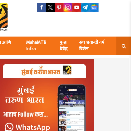
ंघ आणि
MahaMTB
पुन्हा
संघ शताब्दी वर्ष
Infra
देवेंद्र
विशेष