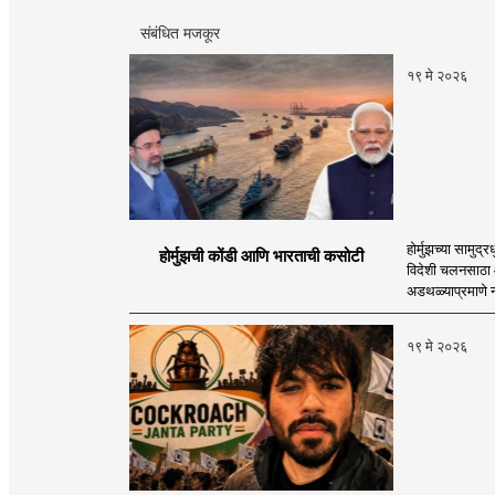
संबंधित मजकूर
१९ मे २०२६
होर्मुझच्या सामुद
होर्मुझची कोंडी आणि भारताची कसोटी
विदेशी चलनसाठा आ
अडथळ्याप्रमाणे नव्
१९ मे २०२६