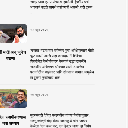
राष्ट्राध्यक्ष ट्रम्प यांच्याशी झालेली द्विपक्षीय चर्चा
भारताचे वाढते सामर्थ दर्शवणारी असली, तरी ट्रम्प
..
१८ जून २०२६
‘उबाठा’ गटात चार वर्षांनंतर पुन्हा अपेक्षेप्रमााणे मोठी
नी माती अन् जुनेच
फूट पडली आणि सहा खासदारांनी शिंदेंच्या
वळण!
शिवसेनेत विलीनीकरण केल्याने उद्धव ठाकरेंचे
राजकीय अस्तित्वच धोक्यात आले. ठाकरेंचा
पराकोटीचा अहंकार आणि संवादाचा अभाव, यामुळेच
हा दुसर्‍या फुटीचाही अंक ..
१७ जून २०२६
मुख्यमंत्री देवेंद्र फडणवीस यांच्या निर्देशानुसार,
िला सक्षमीकरणाचा
महसूलमंत्री चंद्रशेखर बावनकुळे यांनी जाहीर
नवा अध्याय
केलेला ‘एक बचत गट, एक हेक्टर जागा’ हा निर्णय