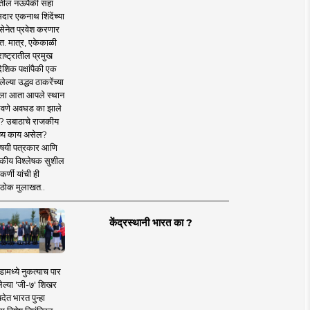
तील नऊपैकी सहा
दार एकनाथ शिंदेंच्या
सेनेत प्रवेश करणार
त. मात्र, एकेकाळी
ाष्ट्रातील प्रमुख
देशिक पक्षांपैकी एक
ल्या उद्धव ठाकरेंच्या
षाला आता आपले स्थान
वणे अवघड का झाले
? उबाठाचे राजकीय
ष्य काय असेल?
िषयी पत्रकार आणि
कीय विश्लेषक सुशील
र्णी यांची ही
ठोक मुलाखत..
केंद्रस्थानी भारत का ?
ामध्ये नुकत्याच पार
ेल्या 'जी-७' शिखर
देत भारत पुन्हा