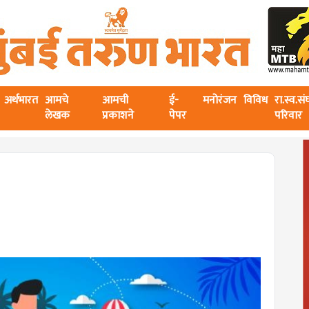
अर्थभारत
आमचे
आमची
ई-
मनोरंजन
विविध
रा.स्व.स
लेखक
प्रकाशने
पेपर
परिवार