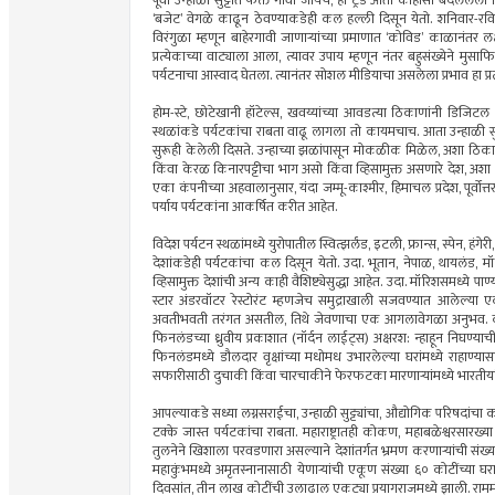
पूर्वी उन्हाळी सुट्टीत फक्त गावी जायचे, हा ट्रेंड आता काहीसा बदलल
‘बजेट’ वेगळे काढून ठेवण्याकडेही कल हल्ली दिसून येतो. शनिवार-र
विरंगुळा म्हणून बाहेरगावी जाणार्‍यांच्या प्रमाणात ‘कोविड’ काळानं
प्रत्येकाच्या वाट्याला आला, त्यावर उपाय म्हणून नंतर बहुसंख्येने मुसाफ
पर्यटनाचा आस्वाद घेतला. त्यानंतर सोशल मीडियाचा असलेला प्रभाव हा प्रत
होम-स्टे, छोटेखानी हॉटेल्स, खवय्यांच्या आवडत्या ठिकाणांनी डिजिटल
स्थळांकडे पर्यटकांचा राबता वाढू लागला तो कायमचाच. आता उन्हाळी सुट्
सुरूही केलेली दिसते. उन्हाच्या झळांपासून मोकळीक मिळेल, अशा ठिकाण
किंवा केरळ किनारपट्टीचा भाग असो किंवा व्हिसामुक्त असणारे देश, अशा
एका कंपनीच्या अहवालानुसार, यंदा जम्मू-काश्मीर, हिमाचल प्रदेश, पूर्वो
पर्याय पर्यटकांना आकर्षित करीत आहेत.
विदेश पर्यटन स्थळांमध्ये युरोपातील स्वित्झर्लंड, इटली, फ्रान्स, स्पेन, हंग
देशांकडेही पर्यटकांचा कल दिसून येतो. उदा. भूतान, नेपाळ, थायलंड, 
व्हिसामुक्त देशांची अन्य काही वैशिष्ट्येसुद्धा आहेत. उदा. मॉरिशसमध्ये
स्टार अंडरवॉटर रेस्टोरंट म्हणजेच समुद्राखाली सजवण्यात आलेल्या 
अवतीभवती तरंगत असतील, तिथे जेवणाचा एक आगलावेगळा अनुभव. काहींन
फिनलंडच्या ध्रुवीय प्रकाशात (नॉर्दन लाईट्स) अक्षरश: न्हाहून निघण्
फिनलंडमध्ये डौलदार वृक्षांच्या मधोमध उभारलेल्या घरांमध्ये राहाण्यासा
सफारीसाठी दुचाकी किंवा चारचाकीने फेरफटका मारणार्‍यांमध्ये भारतीयां
आपल्याकडे सध्या लग्नसराईचा, उन्हाळी सुट्ट्यांचा, औद्योगिक परिषदांच
टक्के जास्त पर्यटकांचा राबता. महाराष्ट्रातही कोकण, महाबळेश्वरसारख्या
तुलनेने खिशाला परवडणारा असल्याने देशांतर्गत भ्रमण करणार्‍यांची संख्याही 
महाकुंभमध्ये अमृतस्नानासाठी येणार्‍यांची एकूण संख्या ६० कोटींच्या घर
दिवसांत, तीन लाख कोटींची उलाढाल एकट्या प्रयागराजमध्ये झाली. राममंदिर