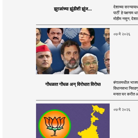
देशाच्या सरन्याय
झुरळांच्या झुंडीशी झुंज...
पार्टी’ हे पक्षन
मोहीम नसून, देशा
०७ मे २०२६
बंगालमधील भाजपच्य
गोंधळात गोंधळ अन् विरोधात विरोध!
विधानसभा निवडणुक
मनात घर करीत आहे. 
०७ मे २०२६