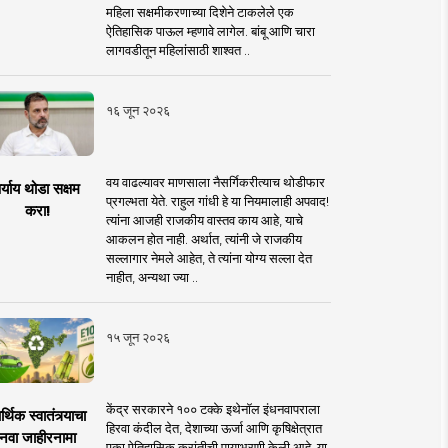
महिला सक्षमीकरणाच्या दिशेने टाकलेले एक
ऐतिहासिक पाऊल म्हणावे लागेल. बांबू आणि चारा
लागवडीतून महिलांसाठी शाश्वत ..
१६ जून २०२६
वय वाढल्यावर माणसाला नैसर्गिकरीत्याच थोडीफार
र्याय थोडा सक्षम
प्रगल्भता येते. राहुल गांधी हे या नियमालाही अपवाद!
करा!
त्यांना आजही राजकीय वास्तव काय आहे, याचे
आकलन होत नाही. अर्थात, त्यांनी जे राजकीय
सल्लागार नेमले आहेत, ते त्यांना योग्य सल्ला देत
नाहीत, अन्यथा ज्या ..
१५ जून २०२६
केंद्र सरकारने १०० टक्के इथेनॉल इंधनवापराला
्थिक स्वातंत्र्याचा
हिरवा कंदील देत, देशाच्या ऊर्जा आणि कृषिक्षेत्रात
नवा जाहीरनामा
एका ऐतिहासिक क्रांतीची पायाभरणी केली आहे. या