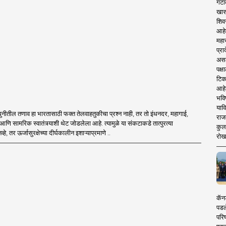
गटा
खास
शिव
आहे
महार
प्रा
असले
पक्
टिक
आहे
भवि
याव
्रधुनीतील तणाव हा भारतासाठी फक्त तेलवाहतुकीचा प्रश्न नाही, तर तो इंधनदर, महागाई,
राज
णि सामरिक स्वातंत्र्याशी थेट जोडलेला आहे. त्यामुळे या संकटाकडे तात्पुरत्या
कुलक
हे, तर ऊर्जासुरक्षेच्या दीर्घकालीन इशाऱ्याप्रमाणे ..
रोख
कॅनड
पडल
परिष