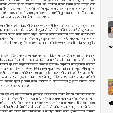
ेला दिसतो. आता सोशल मीडिया आणि रिल्सच्या युगात पर्यटनासाठी काही कुटुंबांचा ठराविक
विवारची भटकंती हा तर वेगळाच विषय! पण, नियोजन करुन, रीतसर सुट्ट्या काढून आणि
तर लक्षणीय वाढ झाल्याचे दिसून येते. ‘कोरोना’मुळे ‘लॉकडाऊन’च्या काळात जो एकाकीपणा
िर बाहेर पडले. अनेकांनी ‘सोलो ट्रीप’ केल्या, तर काहींनी कुटुंबासोबत, मित्र परिवारासोबत
्येकाला बाहेर भटकंतीसाठी प्रवृत्त करू लागला.
 व्यासपीठ थाटले. सोशल मीडिया इन्फ्ल्युएन्सर्सनी तिथे भेटी दिल्या. मग आपसूकच अशा
ट्या सुरू झाल्या आहेत. पर्यटकांनी सुट्ट्यांची, खरेदीची आणि अन्य तयारीची जुळवाजुळव
ांच्या शोधात सध्या पर्यटक आहेत. हिमाचल प्रदेशातील पर्वतीय प्रदेश असो, कोकण-गोवा
 अनेक पर्यायांची चाचपणी पर्यटकांकडून सुरु असल्याचे समजते. पर्यटन घडवून आणणार्‍या
त्तर राज्ये आणि महाराष्ट्रातील कोकणासह, गोवा आणि केरळपासून लक्षद्वीप यांसारखे बहुविध
जु
ेरी, ऑस्ट्रिया हे देशही पर्यटकांच्या पसंतीक्रमावर. याशिवाय मोफत व्हिसा उपलब्ध होणार्‍या अन्य
मॉरिशससारख्या देशांमध्ये उन्हाळ्याच्या दिवसांत भारतीय पर्यटकांचा कायमच ओढा असतो.
 पाण्याखाली सूर मारत समुद्राच्या तळाशी असलेले सुंदर विश्व अनुभवणे, मालदीवमध्ये मिशेलीन
एका शानदार हॉटेलमध्ये जेवण, जिथे आजूबाजूला फक्त मासे आणि समुद्री जीव तुमच्या
ा तर चक्क अंटार्क्टिकसारखा ध्रुवीय प्रदेश गाठण्याची जगावेगळी हौस, तर काहींना
याची चमकदार इच्छा. इथल्या काचबंद इग्लूची अनुभूती घेणारा एक वेगळाच चाहतावर्ग आहे.
ठी उन्हाळी सुट्ट्या हा उत्तम काळ. याशिवाय द. आफ्रिकेतल्या द्राक्षांच्या बागांची, जंगल
ची संख्याही दखलपात्र आहे.
ा काळ सुरू आहे. त्या कारणास्तव हॉटेल्सही गजबजलेली. शिवाय दैनंदिन कामकाजापेक्षा दहा
 ठिकाणी पर्यटकांची गर्दी वाढत आहे. परदेशातील भ्रमंतीपेक्षा देशांतर्गत पर्यटन हा विषय
जास्त आहे. तीर्थाटन करणार्‍या यात्रेकरूंच्या संख्येने यंदा कुंभमेळ्यात विश्वविक्रम केला.
मह
ात पोहोचली होती. देशविदेशातील भाविकांनी इथे पवित्र संगमावर श्रद्धेने स्नान केले. ४५
ाला भेट देणार्‍या भाविकांची संख्या ११ कोटींहून अधिक झाली. कुंभमेळ्याच्या निमित्ताने