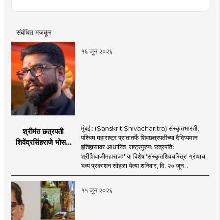
संबंधित मजकूर
१६ जून २०२६
मुंबई : (Sanskrit Shivacharitra) संस्कृतभारती,
श्रीमंत छत्रपती
पश्चिम महाराष्ट्र प्रांतातर्फे शिवछत्रपतींच्या दैदिप्यमान
शिवेंद्रसिंहराजे भोसले
इतिहासावर आधारित 'राष्ट्रपुरुषः छत्रपतिः
यांच्या हस्ते होणार
श्रीशिवाजीमहाराजः' या विशेष 'संस्कृतशिवचरित्र' ग्रंथाचा
'संस्कृतशिवचरित्र'चे
भव्य प्रकाशन सोहळा येत्या शनिवार, दि. २० जून ..
प्रकाशन
१५ जून २०२६