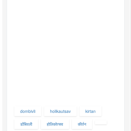
dombivli
holikautsav
kirtan
डोंबिवली
होलिकोत्सव
कीर्तन