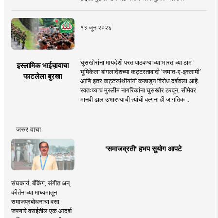
१३ जून २०२६
घुसखोरांना मायदेशी परत पाठवण्याच्या भारताच्या ठाम
इस्लामिक भाईचार्‍याचा
भूमिकेला बांगलादेशच्या कट्टरतावादी ‘जमात-ए-इस्लामी’
फाटलेला बुरखा
आणि इतर कट्टरपंथीयांनी कडाडून विरोध दर्शवला आहे.
स्वतःच्याच मुस्लीम नागरिकांना घुसखोर ठरवून, सीमेवर
मानवी ढाल उभारण्याची त्यांची वल्गना ही जागतिक ..
जरुर वाचा
'समाजव्रती' हभप सुयोग आपटे
संघकार्य, बँकिंग, संगीत अन्
कीर्तनाच्या माध्यमातून
समाजप्रबोधनाचा वसा
जपणारे वसईतील एक आदर्श