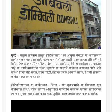
मुंबई :
चतुरंग प्रतिष्ठान प्रस्तुत होलिकोत्सव ' रंग आमुचा वेगळा' या कार्यक्रमाचे
आयोजन करण्यात आले आहे. दि. १६ मार्च रोजी सायंकाळी ५:३० वाजता डोंबिवली पूर्व
येथील टिळकनगर परिसरातील सुयोग मंगल कार्यालय, येथे हा कार्यक्रम पार पडणार
आहे. या कार्यक्रमाअंतर्गत 'दोस्त म्हणतो' या सदराचे आयोजन करण्यात आले आहे.
यामध्ये विजय बेंद्रे, मेघांत, रोहन कोळी, इंद्रजित उगले, आकाश सावंत, हे कवी आपल्या
कविता सादर करणार आहेत.
होलिकोत्सवाच्या या कार्यक्रमात ' चिंतन - संत तुकारामांचे' या विषयावर युवा
कीर्तनकार ह.भ.प. मोहन रायकर श्रोतृवर्गाला मार्गदर्शन करतील. यावेळी संवादिनीवर
त्यांना वासुदेव रिसबूड साथ करतील,तर सुशील पाठक तबला वादन करणार आहेत.