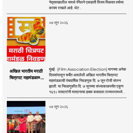
Election : अखिल
नेतृत्वाखालील समर्थ पॅनेलने एकहाती विजय मिळवत वर्चस्व
भारतीय मराठी चित्रपट
कायम राखले आहे. थेट ..
महामंडळावर समर्थ
पॅनेलचे वर्चस्व कायम!
०७ जून २०२६
मुंबई : (Film Association Election) मागच्या अनेक
अखिल भारतीय मराठी
दिवसांपासून चर्चेत असलेली अखिल भारतीय चित्रपट
चित्रपट महामंडळाच्या
महामंडळाची पंचवार्षिक निवडणूक दि. ७ जून रोजी संपन्न
निवडणूकीत ४९.९०
झाली. या निवडणूकीत दि. ७ जूनच्या संध्याकाळपर्यंत एकूण
टक्के मतदान;
१६९८ मतदारांनी मतदानाचा हक्क बजावला.राज्यभरामध्ये ..
अटीतटीच्या लढतीत
मराठी चित्रपट
०७ जून २०२६
महामंडळाची निवडणूक
संपन्न