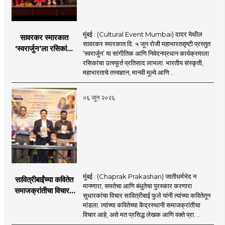
मुंबई : (Cultural Event Mumbai) दादर येथील
सावरकर स्मारकात
सावरकर स्मारकात दि. ५ जून रोजी महाभारतसृष्टी प्रस्तुत
‘स्वरार्जुन’ला रसिकांची
‘स्वरार्जुन’ या सांगीतिक आणि निवेदनप्रधान कार्यक्रमाला
उत्स्फूर्त दाद
रसिकांचा उत्स्फूर्त प्रतिसाद लाभला. भारतीय संस्कृती,
महाभारताचे तत्त्वज्ञान, मानवी मूल्ये आणि ..
०६ जून २०२६
मुंबई : (Chaprak Prakashan) जातीधर्मभेद न
सावित्रीबाईंच्या कवितेत
मानणारा, समतेचा आणि बंधुतेचा पुरस्कार करणारा
समाजक्रांतीचा विचार :
सुधारकांचा विचार सावित्रीबाई फुले यांनी त्यांच्या कवितेतून
प्रा मिलिंद जोशी;
मांडला. त्यांच्या कवितेच्या केंद्रस्थानी समाजक्रांतीचा
चपराकच्या माध्यामतून
विचार आहे, असे मत प्रसिद्ध लेखक आणि वक्ते प्रा. ..
सावित्रीबाई फुले यांच्या