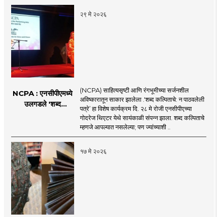
‘काव्यफुले’
२९ मे २०२६
कवितासंग्रहाचे प्रकाशन
(NCPA) साहित्यसृष्टी आणि रंगभूमीच्या सर्जनशील
NCPA : एनसीपीएमध्ये
अविष्कारातून साकार झालेला .'शब्द कल्पिताचे: न पाठवलेली
उलगडले 'शब्द
पत्रे’ हा विशेष कार्यक्रम दि. २८ मे रोजी एनसीपीएच्या
कल्पिताचे'
गोदरेज थिएटर येथे सायंकाळी संपन्न झाला. शब्द कल्पिताचे
म्हणजे आपल्यात नसलेल्या; पण ज्यांच्याशी ..
१७ मे २०२६