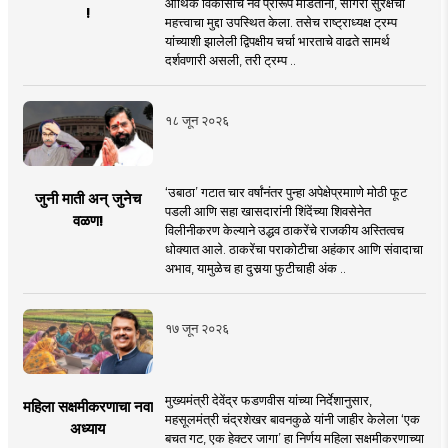
आर्थिक विकासाचे नवे प्रारूप मांडताना, सागरी सुरक्षेचा
!
महत्त्वाचा मुद्दा उपस्थित केला. तसेच राष्ट्राध्यक्ष ट्रम्प
यांच्याशी झालेली द्विपक्षीय चर्चा भारताचे वाढते सामर्थ
दर्शवणारी असली, तरी ट्रम्प ..
१८ जून २०२६
‘उबाठा’ गटात चार वर्षांनंतर पुन्हा अपेक्षेप्रमााणे मोठी फूट
जुनी माती अन् जुनेच
पडली आणि सहा खासदारांनी शिंदेंच्या शिवसेनेत
वळण!
विलीनीकरण केल्याने उद्धव ठाकरेंचे राजकीय अस्तित्वच
धोक्यात आले. ठाकरेंचा पराकोटीचा अहंकार आणि संवादाचा
अभाव, यामुळेच हा दुसर्‍या फुटीचाही अंक ..
१७ जून २०२६
मुख्यमंत्री देवेंद्र फडणवीस यांच्या निर्देशानुसार,
महिला सक्षमीकरणाचा नवा
महसूलमंत्री चंद्रशेखर बावनकुळे यांनी जाहीर केलेला ‘एक
अध्याय
बचत गट, एक हेक्टर जागा’ हा निर्णय महिला सक्षमीकरणाच्या