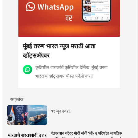
मुंबई तरुण भारत न्यूज मराठी आता
व्हॉट्सॲपवर
कृतिशील वाचकांचे कृतिशील दैनिक 'मुंबई तरुण
भारत'चं व्हॉट्सअप चॅनल फॉलो करा!
अग्रलेख
१९ जून २०२६
पंतप्रधान नरेंद्र मोदी यांनी 'जी- ७ परिषदेत जागतिक
भारताचे वास्तववादी उत्तर