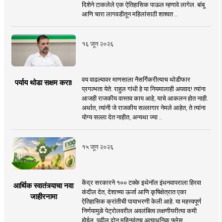
दिशेने टाकलेले एक ऐतिहासिक पाऊल म्हणावे लागेल. बांबू
आणि चारा लागवडीतून महिलांसाठी शाश्वत ..
१६ जून २०२६
वय वाढल्यावर माणसाला नैसर्गिकरीत्याच थोडीफार
पर्याय थोडा सक्षम करा!
प्रगल्भता येते. राहुल गांधी हे या नियमालाही अपवाद! त्यांना
आजही राजकीय वास्तव काय आहे, याचे आकलन होत नाही.
अर्थात, त्यांनी जे राजकीय सल्लागार नेमले आहेत, ते त्यांना
योग्य सल्ला देत नाहीत, अन्यथा ज्या ..
१५ जून २०२६
केंद्र सरकारने १०० टक्के इथेनॉल इंधनवापराला हिरवा
आर्थिक स्वातंत्र्याचा नवा
कंदील देत, देशाच्या ऊर्जा आणि कृषिक्षेत्रात एका
जाहीरनामा
ऐतिहासिक क्रांतीची पायाभरणी केली आहे. या महत्त्वपूर्ण
निर्णयामुळे पेट्रोलवरील अवलंबित्व लक्षणीयरीत्या कमी
होईल. पुढील दोन महिन्यांतच अत्याधुनिक फ्लेस ..