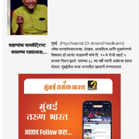
मुंबई : (Psychiatrist Dr Anand Nadkarni)
शहाण्यांचा सायकॅट्रिस्ट
ज्येष्ठ मानसोपचारतज्ज्ञ, लेखक, आयपीएच आणि मुक्तांगणचे
काळाच्या पडद्याआड;
विश्वस्त डॉ आनंद नाडकर्णी यांचे दि. १५ मे रोजी पहाटे ५
मानसोपचारतज्ञ डॉ.
वाजता निधन झाले. वयाच्या ६८ व्या वर्षी त्यांनी अखेरचा श्वास
आनंद नाडकर्णी यांची
घेतला. मुंबईतील परळ भागातील खासगी रुग्णालयात ..
कर्करोगाशी झुंज अपयशी!
वयाच्या ६८ व्या वर्षी
घेतला अखेरचा श्वास