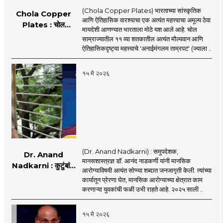
(Chola Copper Plates) भारताच्या सांस्कृतिक
Chola Copper
आणि ऐतिहासिक वारश्याचा एक अत्यंत महत्त्वाचा अमूल्य ठेवा
Plates : चोल
मायदेशी आणण्यात भारताला मोठे यश आले आहे. चोल
काळातील ऐतिहासिक
साम्राज्यातील ११ व्या शतकातील अत्यंत मौल्यवान आणि
ताम्रपट भारतात
ऐतिहासिकदृष्ट्या महत्त्वाचे 'अनाईमंगलम ताम्रपट' (ज्याला ..
परतणार!
१५ मे २०२६
(Dr. Anand Nadkarni) : समुपदेशक,
Dr. Anand
मानसशास्त्रज्ञ डॉ. आनंद नाडकर्णी यांनी मानसिक
Nadkarni : कुटुंबांना
आरोग्याविषयी अत्यंत सोप्प्या शब्दात जनजागृती केली. त्यांच्या
आधार मिळाला, हेच माझ्या
कार्यातून प्रेरणा घेत, मानसिक आरोग्याच्या क्षेत्रात काम
पुस्तकाचे यश : डॉ. आनंद
करणाऱ्या युवकांची फळी उभी राहते आहे. २०२५ साली ..
नाडकर्णी
१५ मे २०२६