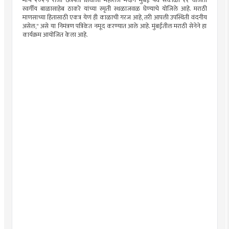
मार्च २०२५ रोजी छत्रपती शिवाजी महाराज मैदान मुंबई येथे सकाळी ११ वाजता
स्वर्गीय बाळासाहेब ठाकरे यांच्या स्मृती स्थळाजवळ घेण्याचे योजिले आहे. मराठी
माणसाच्या हितासाठी एकत्र येणं ही काळाची गरज आहे, तरी आपली उपस्थिती वंदनीय
असेल," असे या निमंत्रण पत्रिकेत नमूद करण्यात आले आहे. मुंबईतील मराठी सेनेने हा
कार्यक्रम आयोजित केला आहे.