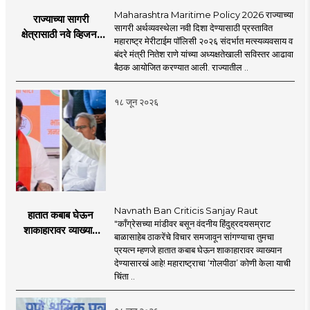
Maharashtra Maritime Policy 2026 राज्याच्या
राज्याच्या सागरी
सागरी अर्थव्यवस्थेला नवी दिशा देण्यासाठी प्रस्तावित
क्षेत्रासाठी नवे व्हिजन;
महाराष्ट्र मेरीटाईम पॉलिसी २०२६ संदर्भात मत्स्यव्यवसाय व
'महाराष्ट्र मेरीटाईम
बंदरे मंत्री नितेश राणे यांच्या अध्यक्षतेखाली सविस्तर आढावा
पॉलिसी २०२६'चा
बैठक आयोजित करण्यात आली. राज्यातील ..
प्रस्ताव
१८ जून २०२६
Navnath Ban Criticis Sanjay Raut
हातात कबाब घेऊन
"काँग्रेसच्या मांडीवर बसून वंदनीय हिंदुह्रदयसम्राट
शाकाहारावर व्याख्यान
बाळासाहेब ठाकरेंचे विचार समजावून सांगण्याचा तुमचा
देण्यासारखा राऊत यांचा
प्रयत्न म्हणजे हातात कबाब घेऊन शाकाहारावर व्याख्यान
प्रयत्न - नवनाथ बन
देण्यासारखं आहे! महाराष्ट्राचा ‘गोलपीठा’ कोणी केला याची
चिंता ..