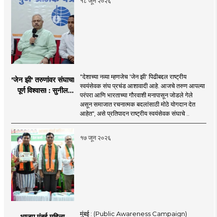
१८ जून २०२६
"देशाच्या नव्या म्हणजेच 'जेन झी' पिढीबद्दल राष्ट्रीय
'जेन झी' तरुणांवर संघाचा
स्वयंसेवक संघ प्रचंड आशावादी आहे. आजचे तरुण आपल्या
पूर्ण विश्वास! : सुनील
परंपरा आणि भारताच्या गौरवाशी मनापासून जोडले गेले
आंबेकर
असून समाजात रचनात्मक बदलांसाठी मोठे योगदान देत
आहेत", असे प्रतिपादन राष्ट्रीय स्वयंसेवक संघाचे ..
१७ जून २०२६
मुंबई : (Public Awareness Campaign)
भाजप मुंबई महिला