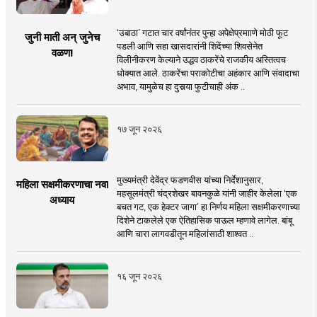
‘उबाठा’ गटात चार वर्षांनंतर पुन्हा अपेक्षेप्रमााणे मोठी फूट
जुनी माती अन् जुनेच
पडली आणि सहा खासदारांनी शिंदेंच्या शिवसेनेत
वळण!
विलीनीकरण केल्याने उद्धव ठाकरेंचे राजकीय अस्तित्वच
धोक्यात आले. ठाकरेंचा पराकोटीचा अहंकार आणि संवादाचा
अभाव, यामुळेच हा दुसर्‍या फुटीचाही अंक ..
१७ जून २०२६
मुख्यमंत्री देवेंद्र फडणवीस यांच्या निर्देशानुसार,
महिला सक्षमीकरणाचा नवा
महसूलमंत्री चंद्रशेखर बावनकुळे यांनी जाहीर केलेला ‘एक
अध्याय
बचत गट, एक हेक्टर जागा’ हा निर्णय महिला सक्षमीकरणाच्या
दिशेने टाकलेले एक ऐतिहासिक पाऊल म्हणावे लागेल. बांबू
आणि चारा लागवडीतून महिलांसाठी शाश्वत ..
१६ जून २०२६