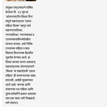
संयुक्त राष्ट्रसंघाने घोषित
केलेला दि. २३ जून हा
'आंतरराष्ट्रीय विधवा दिन'
संपूर्ण महाराष्ट्रात 'एकल
महिला दिवस' म्हणून सर्व
महानगरपालिका,
नगरपालिका, नगरपंचायत व
ग्रामपंचायतींमध्येदेखील
साजरा करावा, असे निर्देश
राज्याच्या महिला व बाल
विकास विभागाच्या बैठकीत
नुकतेच देण्यात आले. हा
दिवस साजरा करत असताना,
महाराष्ट्राच्या धोरणाप्रमाणे
'विधवा' या शब्दाऐवजी 'एकल
महिला' ही सन्मानजनक संज्ञा
वापरावी, असेही सुचवण्यात
आले आहे. जगाचा आणि
संसाराचा रथ महिला आणि
पुरुष बरोबरीने हाकत असतात.
यात एक चाक जरी निखळले,
तरी संसारर..