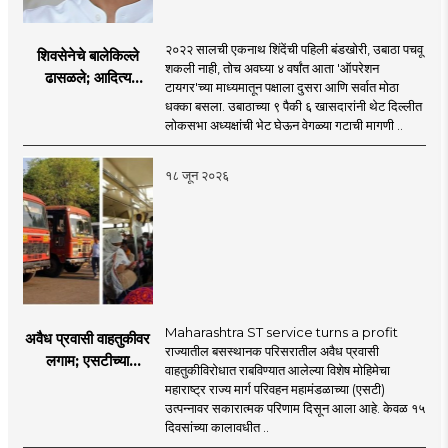
२०२२ सालची एकनाथ शिंदेंची पहिली बंडखोरी, उबाठा पचवू
शिवसेनेचे बालेकिल्ले
शकली नाही, तोच अवघ्या ४ वर्षांत आता 'ऑपरेशन
ढासळले; आदित्य
टायगर'च्या माध्यमातून पक्षाला दुसरा आणि सर्वात मोठा
ठाकरेंच्या नेतृत्वावरच
धक्का बसला. उबाठाच्या ९ पैकी ६ खासदारांनी थेट दिल्लीत
प्रश्नचिन्ह? ठाकरे ब्रँड
लोकसभा अध्यक्षांची भेट घेऊन वेगळ्या गटाची मागणी ..
नेमका कुठे चुकला?
१८ जून २०२६
Maharashtra ST service turns a profit
अवैध प्रवासी वाहतुकीवर
राज्यातील बसस्थानक परिसरातील अवैध प्रवासी
लगाम; एसटीच्या
वाहतुकीविरोधात राबविण्यात आलेल्या विशेष मोहिमेचा
उत्पन्नात १५ दिवसांत
महाराष्ट्र राज्य मार्ग परिवहन महामंडळाच्या (एसटी)
४३.८३ कोटींची वाढ!
उत्पन्नावर सकारात्मक परिणाम दिसून आला आहे. केवळ १५
दिवसांच्या कालावधीत ..