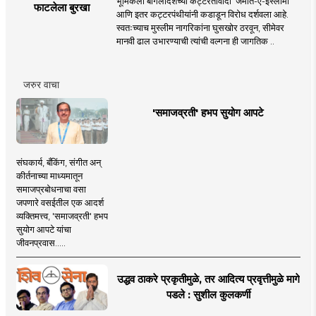
भूमिकेला बांगलादेशच्या कट्टरतावादी ‘जमात-ए-इस्लामी’
फाटलेला बुरखा
आणि इतर कट्टरपंथीयांनी कडाडून विरोध दर्शवला आहे.
स्वतःच्याच मुस्लीम नागरिकांना घुसखोर ठरवून, सीमेवर
मानवी ढाल उभारण्याची त्यांची वल्गना ही जागतिक ..
जरुर वाचा
'समाजव्रती' हभप सुयोग आपटे
संघकार्य, बँकिंग, संगीत अन्
कीर्तनाच्या माध्यमातून
समाजप्रबोधनाचा वसा
जपणारे वसईतील एक आदर्श
व्यक्तिमत्त्व, 'समाजव्रती' हभप
सुयोग आपटे यांचा
जीवनप्रवास.....
उद्धव ठाकरे प्रकृतीमुळे, तर आदित्य प्रवृत्तीमुळे मागे
पडले : सुशील कुलकर्णी