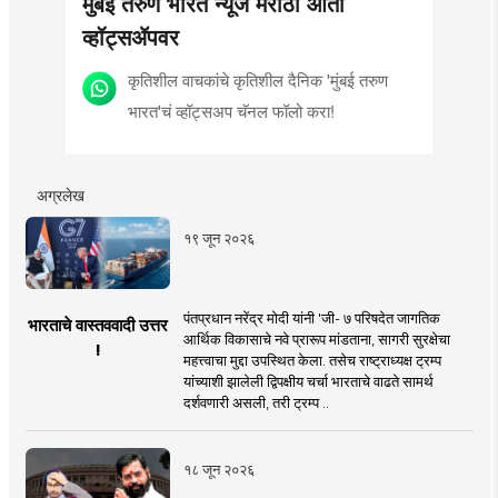
मुंबई तरुण भारत न्यूज मराठी आता
व्हॉट्सॲपवर
कृतिशील वाचकांचे कृतिशील दैनिक 'मुंबई तरुण
भारत'चं व्हॉट्सअप चॅनल फॉलो करा!
अग्रलेख
१९ जून २०२६
पंतप्रधान नरेंद्र मोदी यांनी 'जी- ७ परिषदेत जागतिक
भारताचे वास्तववादी उत्तर
आर्थिक विकासाचे नवे प्रारूप मांडताना, सागरी सुरक्षेचा
!
महत्त्वाचा मुद्दा उपस्थित केला. तसेच राष्ट्राध्यक्ष ट्रम्प
यांच्याशी झालेली द्विपक्षीय चर्चा भारताचे वाढते सामर्थ
दर्शवणारी असली, तरी ट्रम्प ..
१८ जून २०२६