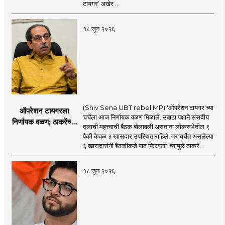
आमदारांसह नगरसेवकही
टायगर’ अखेर ..
शिंदेंकडे जाण्याच्या चर्चा
सुरू
१८ जून २०२६
(Shiv Sena UBT rebel MP) 'ऑपरेशन टायगर'च्या
ऑपरेशन टायगरला
चर्चेला आज निर्णायक वळण मिळाले. उबाठा पक्षाने संसदीय
निर्णायक वळण; ठाकरेंच्या
दलाची महत्त्वाची बैठक बोलावली असताना लोकसभेतील ९
बैठकीला ६ खासदार
पैकी केवळ ३ खासदार उपस्थित राहिले, तर चर्चेत असलेल्या
गैरहजर, थेट शिंदे सेनेत
६ खासदारांनी बैठकीकडे पाठ फिरवली. त्यामुळे ठाकरे ..
विलीन होण्याचा प्रस्ताव?
१८ जून २०२६