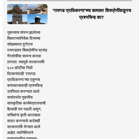
‘रायगड प्राधिकरणा’च्या कामावर शिवप्रेमींकडूनच
प्रश्नचिन्ह का?
नुकत्याच संपन्न झालेल्या
शिवराज्याभिषेक दिनाच्या
सोहळ्याला दुर्गराज
रायगडावर शिवप्रेमींना प्रचंड
गैरसोयींचा सामना करावा
लागला. त्यामुळे सरकारतर्फे
६०० कोटींचा निधी
दिल्यानंतरही ‘रायगड
प्राधिकरणा’च्या एकूणच
कामकाजावरही प्रश्नचिन्ह
उपस्थित करण्यात आले.
यासंदर्भात नुकतीच
सांस्कृतिक कार्यमंत्रालयाची
बैठकही पार पडली असून,
सचिवांना कृती आराखडा
सादर करण्याचे आदेशही
सरकारतर्फे देण्यात आले
आहेत. त्यानिमित्ताने
रायगडावरील पायाभूत