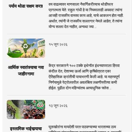
वय वाढल्यावर माणसाला नैसर्गिकरीत्याच थोडीफार
पर्याय थोडा सक्षम करा!
प्रगल्भता येते. राहुल गांधी हे या नियमालाही अपवाद! त्यांना
आजही राजकीय वास्तव काय आहे, याचे आकलन होत नाही.
अर्थात, त्यांनी जे राजकीय सल्लागार नेमले आहेत, ते त्यांना
योग्य सल्ला देत नाहीत, अन्यथा ज्या ..
१५ जून २०२६
केंद्र सरकारने १०० टक्के इथेनॉल इंधनवापराला हिरवा
आर्थिक स्वातंत्र्याचा नवा
कंदील देत, देशाच्या ऊर्जा आणि कृषिक्षेत्रात एका
जाहीरनामा
ऐतिहासिक क्रांतीची पायाभरणी केली आहे. या महत्त्वपूर्ण
निर्णयामुळे पेट्रोलवरील अवलंबित्व लक्षणीयरीत्या कमी
होईल. पुढील दोन महिन्यांतच अत्याधुनिक फ्लेस ..
१३ जून २०२६
घुसखोरांना मायदेशी परत पाठवण्याच्या भारताच्या ठाम
इस्लामिक भाईचार्‍याचा