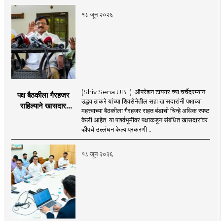
१८ जून २०२६
(Shiv Sena UBT) 'ऑपरेशन टायगर'च्या चर्चेदरम्यान
पक्ष बैठकीला गैरहजर
उद्धव ठाकरे यांच्या शिवसेनेतील सहा खासदारांनी पक्षाच्या
राहिल्याने खासदार
महत्त्वाच्या बैठकीला गैरहजर राहत बंडाची चिन्हे अधिक स्पष्ट
अपात्र ठरू शकतात का?
केली आहेत. या पार्श्वभूमीवर पक्षाकडून संबंधित खासदारांवर
व्हीप आणि कायदा नेमकं
व्हीपचे उल्लंघन केल्याप्रकरणी ..
काय सांगतो?
१८ जून २०२६