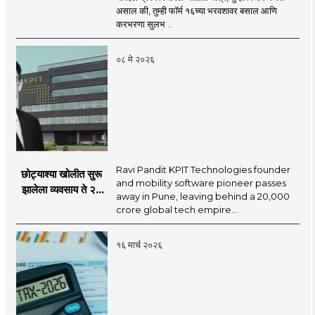
द्यावे लागेल उत्तर
असाल की, तुम्ही फॉर्म १६च्या भरवशावर बसाल आणि
करभरणा सुलभ ..
०८ मे २०२६
Ravi Pandit KPIT Technologies founder
छोट्याश्या खोलीत सुरू
and mobility software pioneer passes
झालेला व्यवसाय ते २०
away in Pune, leaving behind a ₹20,000
हजार कोटींच्या
crore global tech empire...
साम्राज्याचे ‘सॉफ्टवेअर
किंग’ डॉ. रवी पंडीत यांचे
१६ मार्च २०२६
निधन