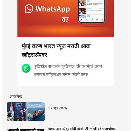
मुंबई तरुण भारत न्यूज मराठी आता
व्हॉट्सॲपवर
कृतिशील वाचकांचे कृतिशील दैनिक 'मुंबई तरुण
भारत'चं व्हॉट्सअप चॅनल फॉलो करा!
अग्रलेख
१९ जून २०२६
पंतप्रधान नरेंद्र मोदी यांनी 'जी- ७ परिषदेत जागतिक
भारताचे वास्तववादी उत्तर