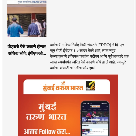
कर्मचारी भविष्य निर्वाह निधी संघटने (EPFO) ने दि. २५
पीएफचे पैसे काढणे होणार
जून रोजी ईपीएफ ३.० सादर केले आहे, त्यात नमूद
अधिक सोपे; ईपीएफओचे
केल्याप्रमाणे इपीएफधारकांना एटीएम आणि यूपीआयद्वारे एक
नवीन निर्णय
लाख रुपयांपर्यंत त्वरित पैसे काढणे सोपे झाले आहे, ज्यामुळे
कर्मचाऱ्यांसाठी चांगलीच सोय झाली ..