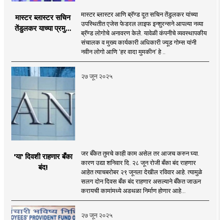
मास्टर ब्लास्टर आणि ब्रॅण्ड दूत सचिन तेंडुलकर यांच्या
मास्टर ब्लास्टर सचिन
उपस्थितीत एजेस फेडरल लाइफ इन्शुरन्सने आपल्या नव्या
तेंडुलकर याच्या प्रमुख
ब्रॅण्ड लोगोचे अनावरण केले. यावेळी कंपनीचे व्यवस्थापकीय
उपस्थितीत एजेस फेडरल
संचालक व मुख्य कार्यकारी अधिकारी ज्यूड गोम्स यांनी
लाईफ इन्शुरन्सच्या ब्रॅण्ड
नवीन लोगो आणि ‘हर वादा मुमकीन’ हे ..
लोगोचे अनावरण
२७ जून २०२५
जर बँकेत तुमचे काही काम असेल तर आजच करुन घ्या.
'या' दिवशी राहणार बँका
कारण उद्या शनिवार दि. २८ जून रोजी बँका बंद राहणार
बंद!
आहेत त्याचबरोबर २९ जूनला देखील रविवार आहे. त्यामुळे
सलग दोन दिवस बँक बंद राहणार असल्याने बँकेत जाऊन
करायची कामांमध्ये अडथळा निर्माण होणार आहे...
२७ जून २०२५