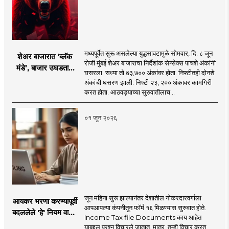
मध्यपूर्वेत सुरू असलेल्या युद्धसावटामुळे सोमवार, दि. ८ जून
शेअर बाजारात ‘ब्लॅक
रोजी मुंबई शेअर बाजाराचा निर्देशांक सेन्सेक्स पाचशे अंकांनी
मंडे’, बाजार उघडताच
घसरला. सध्या तो ७३,७०० अंकांवर होता. निफ्टीतही दोनशे
पाचशे अंकांनी घसरला!
अंकांची घसरण झाली. निफ्टी २३, २०० अंकावर कामगिरी
‘हे’ आहे कारण
करत होता. आठवड्याच्या सुरुवातीलाच ..
०१ जून २०२६
जून महिना सुरू झाल्यानंतर देशातील नोकरदारवर्गाला
आयकर भरणा करण्यापूर्वी
आपआपल्या कंपनीतून फॉर्म १६ मिळण्यास सुरुवात होते.
बदललेले 'हे' नियम वाचून
Income Tax file Documents काय आहेत
घ्या! अन्यथा नोटीशीला
याबद्दल प्रश्न विचारले जातात. मात्र, तुम्ही विचार करत