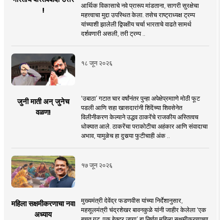
आर्थिक विकासाचे नवे प्रारूप मांडताना, सागरी सुरक्षेचा
!
महत्त्वाचा मुद्दा उपस्थित केला. तसेच राष्ट्राध्यक्ष ट्रम्प
यांच्याशी झालेली द्विपक्षीय चर्चा भारताचे वाढते सामर्थ
दर्शवणारी असली, तरी ट्रम्प ..
१८ जून २०२६
‘उबाठा’ गटात चार वर्षांनंतर पुन्हा अपेक्षेप्रमााणे मोठी फूट
जुनी माती अन् जुनेच
पडली आणि सहा खासदारांनी शिंदेंच्या शिवसेनेत
वळण!
विलीनीकरण केल्याने उद्धव ठाकरेंचे राजकीय अस्तित्वच
धोक्यात आले. ठाकरेंचा पराकोटीचा अहंकार आणि संवादाचा
अभाव, यामुळेच हा दुसर्‍या फुटीचाही अंक ..
१७ जून २०२६
मुख्यमंत्री देवेंद्र फडणवीस यांच्या निर्देशानुसार,
महिला सक्षमीकरणाचा नवा
महसूलमंत्री चंद्रशेखर बावनकुळे यांनी जाहीर केलेला ‘एक
अध्याय
बचत गट, एक हेक्टर जागा’ हा निर्णय महिला सक्षमीकरणाच्या