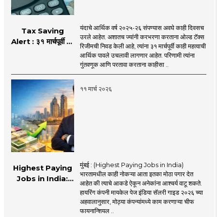
यंदाचे आर्थिक वर्ष २०२५-२६ संपण्यास अवघे काही दिवसच
Tax Saving
उरले आहेत. अशातच ज्यांनी करभरणा करताना ओल्ड टॅक्स
Alert : ३१ मार्चपूर्वी पूर्ण
रिजीमची निवड केली आहे, त्यांना ३१ मार्चपूर्वी काही महत्वाची
करुन घ्या 'ही' कामे!
आर्थिक पावले उचलावी लागणार आहेत. परिणामी त्यांना
अन्यथा भरावा लागेल
गुंतवणूक आणि परतावा करताना काहीसा ..
कर!
११ मार्च २०२६
मुंबई : (Highest Paying Jobs in India)
Highest Paying
भारतामधील काही नोकऱ्या आता इतका मोठा पगार देत
Jobs in India:
आहेत की त्याचे आकडे ऐकून अनेकांना आश्चर्य वाटू शकते.
भारतामध्ये सर्वात जास्त
हायरिंग कंपनी मायकेल पेज इंडिया सॅलरी गाइड २०२६ च्या
पगाराच्या नोकऱ्या
अहवालानुसार, मोठ्या कंपन्यांमध्ये काम करणाऱ्या चीफ
कोणत्या? किती पगार
फायनान्शियल ..