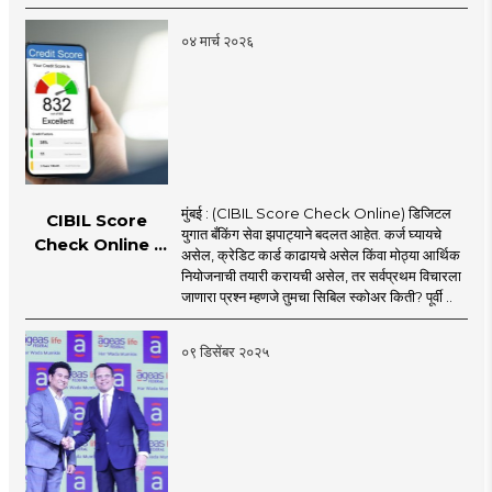
मिळतो, जाणून घ्या
०४ मार्च २०२६
मुंबई : (CIBIL Score Check Online) डिजिटल
CIBIL Score
युगात बँकिंग सेवा झपाट्याने बदलत आहेत. कर्ज घ्यायचे
Check Online :
असेल, क्रेडिट कार्ड काढायचे असेल किंवा मोठ्या आर्थिक
एका क्लिकवर मिळवा
नियोजनाची तयारी करायची असेल, तर सर्वप्रथम विचारला
तुमचा सिबिल स्कोअर!
जाणारा प्रश्न म्हणजे तुमचा सिबिल स्कोअर किती? पूर्वी ..
०९ डिसेंबर २०२५