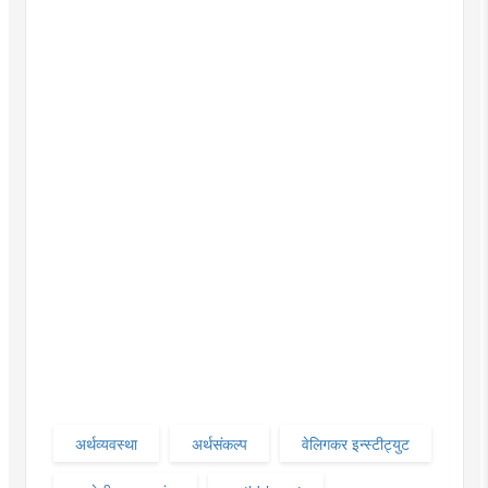
अर्थव्यवस्था
अर्थसंकल्प
वेलिगकर इन्स्टीट्युट