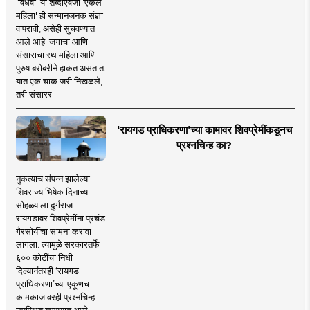
'विधवा' या शब्दाऐवजी 'एकल
महिला' ही सन्मानजनक संज्ञा
वापरावी, असेही सुचवण्यात
आले आहे. जगाचा आणि
संसाराचा रथ महिला आणि
पुरुष बरोबरीने हाकत असतात.
यात एक चाक जरी निखळले,
तरी संसारर..
‘रायगड प्राधिकरणा’च्या कामावर शिवप्रेमींकडूनच
प्रश्नचिन्ह का?
नुकत्याच संपन्न झालेल्या
शिवराज्याभिषेक दिनाच्या
सोहळ्याला दुर्गराज
रायगडावर शिवप्रेमींना प्रचंड
गैरसोयींचा सामना करावा
लागला. त्यामुळे सरकारतर्फे
६०० कोटींचा निधी
दिल्यानंतरही ‘रायगड
प्राधिकरणा’च्या एकूणच
कामकाजावरही प्रश्नचिन्ह
उपस्थित करण्यात आले.