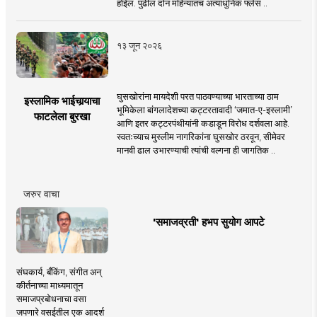
होईल. पुढील दोन महिन्यांतच अत्याधुनिक फ्लेस ..
१३ जून २०२६
घुसखोरांना मायदेशी परत पाठवण्याच्या भारताच्या ठाम
इस्लामिक भाईचार्‍याचा
भूमिकेला बांगलादेशच्या कट्टरतावादी ‘जमात-ए-इस्लामी’
फाटलेला बुरखा
आणि इतर कट्टरपंथीयांनी कडाडून विरोध दर्शवला आहे.
स्वतःच्याच मुस्लीम नागरिकांना घुसखोर ठरवून, सीमेवर
मानवी ढाल उभारण्याची त्यांची वल्गना ही जागतिक ..
जरुर वाचा
'समाजव्रती' हभप सुयोग आपटे
संघकार्य, बँकिंग, संगीत अन्
कीर्तनाच्या माध्यमातून
समाजप्रबोधनाचा वसा
जपणारे वसईतील एक आदर्श