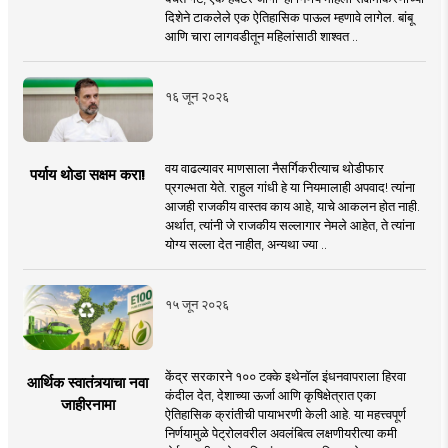
दिशेने टाकलेले एक ऐतिहासिक पाऊल म्हणावे लागेल. बांबू
आणि चारा लागवडीतून महिलांसाठी शाश्वत ..
१६ जून २०२६
वय वाढल्यावर माणसाला नैसर्गिकरीत्याच थोडीफार
पर्याय थोडा सक्षम करा!
प्रगल्भता येते. राहुल गांधी हे या नियमालाही अपवाद! त्यांना
आजही राजकीय वास्तव काय आहे, याचे आकलन होत नाही.
अर्थात, त्यांनी जे राजकीय सल्लागार नेमले आहेत, ते त्यांना
योग्य सल्ला देत नाहीत, अन्यथा ज्या ..
१५ जून २०२६
केंद्र सरकारने १०० टक्के इथेनॉल इंधनवापराला हिरवा
आर्थिक स्वातंत्र्याचा नवा
कंदील देत, देशाच्या ऊर्जा आणि कृषिक्षेत्रात एका
जाहीरनामा
ऐतिहासिक क्रांतीची पायाभरणी केली आहे. या महत्त्वपूर्ण
निर्णयामुळे पेट्रोलवरील अवलंबित्व लक्षणीयरीत्या कमी