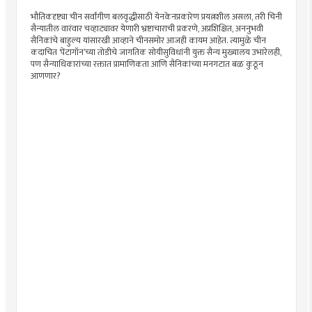
भौतिकदृष्ट्या चीन सर्वांगीण बलवृद्धीसाठी येनकेनप्रकारेण प्रयत्नशील असला, तरी चिनी
सैन्यातील वारंवार चव्हाट्यावर येणारी भ्रष्टाचाराची प्रकरणे, अप्रशिक्षित, अननुभवी
सैनिकांचे बाहुल्य यांसारखी आव्हाने चीनसमोर आजही कायम आहेत. त्यामुळे चीन
कदाचित ‘पेंटागॉन’च्या तोडीचे जागतिक सोयीसुविधांनी युक्त सैन्य मुख्यालय उभारेलही,
पण सैन्याधिकारांच्या रक्तात प्रामाणिकता आणि सैनिकांच्या मनगटात बळ कुठून
आणणार?