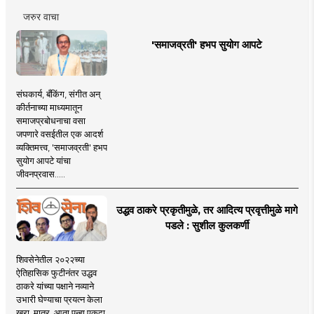
जरुर वाचा
'समाजव्रती' हभप सुयोग आपटे
संघकार्य, बँकिंग, संगीत अन्
कीर्तनाच्या माध्यमातून
समाजप्रबोधनाचा वसा
जपणारे वसईतील एक आदर्श
व्यक्तिमत्त्व, 'समाजव्रती' हभप
सुयोग आपटे यांचा
जीवनप्रवास.....
उद्धव ठाकरे प्रकृतीमुळे, तर आदित्य प्रवृत्तीमुळे मागे
पडले : सुशील कुलकर्णी
शिवसेनेतील २०२२च्या
ऐतिहासिक फुटीनंतर उद्धव
ठाकरे यांच्या पक्षाने नव्याने
उभारी घेण्याचा प्रयत्न केला
खरा. मात्र, आता पुन्हा एकदा