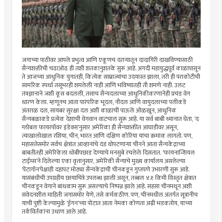
जगाच्या पाठीवर आपले प्रभुत्व आणि एकूणच दरार्‍यातून दादागिरी दाखविण्यासाठी
सैन्यशक्तीची चढाओढ ही तशी शतकानुशतके सुरू आहे. अगदी महायुद्धपूर्व काळापासून
ते आजच्या आधुनिक युगातही, कित्येक साम्राज्यांचा उदयास्त झाला, तरी ही पराकोटीची
सामरिक स्पर्धा तसूभरही शमलेली नाही आणि भविष्यातही ती शमणे नाही. उलट
तंत्रज्ञानाने जशी कूस बदलली, तसाच सैन्यदलाच्या आधुनिकीकरणानेही प्रचंड वेग
धारण केला. म्हणूनच आता पारंपरिक भूदल, नौदल आणि वायुदलाच्या पलीकडे
अंतराळ दल, सायबर सुरक्षा दल अशी काळाची पाऊले ओळखून, आधुनिक
सैन्यबळाकडे प्रत्येक देशाची वेगवान वाटचाल सुरू आहे. या सर्व बाबी ध्यानात घेता, ‘द
ग्लोबल फायरपॉवर इंडेक्स’नुसार अमेरिका ही सैन्यशक्तीत आघाडीवर असून,
त्याखालोखाल रशिया, चीन, भारत आणि दक्षिण कोरिया यांचा क्रमांक लागतो. पण,
महासत्तेसमोर सर्वच क्षेत्रांत आव्हानांचे दंड थोपटणार्‍या चीनने आता सैन्यकेंद्राच्या
बाबतीतही अमेरिकेला धोबीपछाड देण्याचे मनसुबे रचलेले दिसतात. ‘फायनान्शियल
टाईम्स’ने दिलेल्या एका वृत्तानुसार, अमेरिकी सैन्याचे मुख्य कार्यालय असलेल्या
‘पेंटागॉन’पेक्षाही दहापट मोठ्या सैन्यकेंद्राची चीनकडून गुप्तपणे उभारणी सुरू आहे.
यासंबंधीची उपग्रहीय छायाचित्रे उपलब्ध झाली असून, तब्बल ४.१ किमी विस्तृत क्षेत्रात
चीनकडून वेगाने बांधकाम सुरू असल्याचे निष्पन्न झाले आहे. सहसा चीनमधून अशी
संवेदनशील माहिती जगासमोर येणे, तसे कर्मकठीण. पण, चीनमधील अंतर्गत सूत्रांनीच
याची पुष्टी केल्यामुळे ‘ड्रॅगन’च्या पोटात आता नेमका कोणता अग्नी भडकतोय, याच्या
तर्कविर्तकांना उधाण आले आहे.