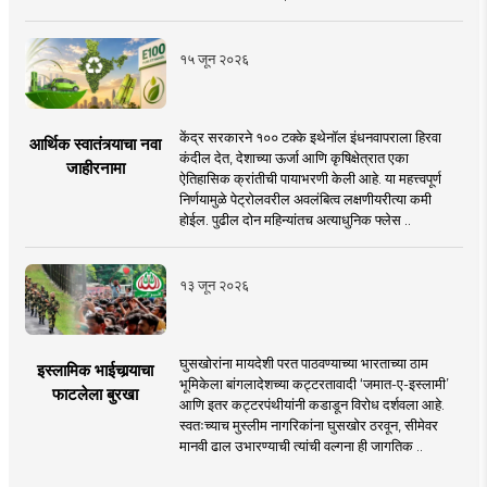
१५ जून २०२६
केंद्र सरकारने १०० टक्के इथेनॉल इंधनवापराला हिरवा
आर्थिक स्वातंत्र्याचा नवा
कंदील देत, देशाच्या ऊर्जा आणि कृषिक्षेत्रात एका
जाहीरनामा
ऐतिहासिक क्रांतीची पायाभरणी केली आहे. या महत्त्वपूर्ण
निर्णयामुळे पेट्रोलवरील अवलंबित्व लक्षणीयरीत्या कमी
होईल. पुढील दोन महिन्यांतच अत्याधुनिक फ्लेस ..
१३ जून २०२६
घुसखोरांना मायदेशी परत पाठवण्याच्या भारताच्या ठाम
इस्लामिक भाईचार्‍याचा
भूमिकेला बांगलादेशच्या कट्टरतावादी ‘जमात-ए-इस्लामी’
फाटलेला बुरखा
आणि इतर कट्टरपंथीयांनी कडाडून विरोध दर्शवला आहे.
स्वतःच्याच मुस्लीम नागरिकांना घुसखोर ठरवून, सीमेवर
मानवी ढाल उभारण्याची त्यांची वल्गना ही जागतिक ..