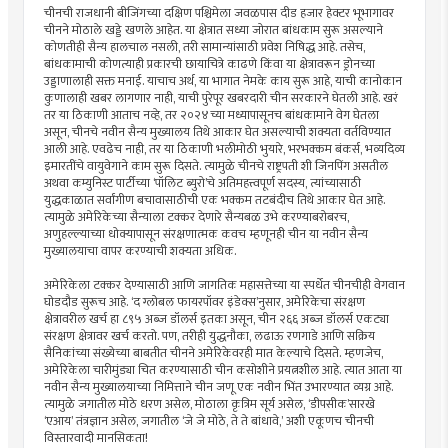
चीनची राजधानी बीजिंगच्या दक्षिण पश्चिमेला जवळपास दीड हजार हेक्टर भूभागावर
चीनने मोठाले खड्डे खणले आहेत. या क्षेत्रात सध्या जोरात बांधकाम सुरू असल्याने
कोणतीही सैन्य हालचाल नसली, तरी सामान्यांसाठी प्रवेश निषिद्ध आहे. तसेच,
बांधकामाची कोणत्याही प्रकारची छायाचित्रे काढणे किंवा या क्षेत्रावरून ड्रोनच्या
उड्डाणालाही सक्त मनाई. याचाच अर्थ, या भागात नेमके काय सुरू आहे, याची कानोकान
कुणालाही खबर लागणार नाही, याची पुरेपूर खबरदारी चीन सरकारने घेतली आहे. खरं
तर या ठिकाणी आताच नव्हे, तर २०२४च्या मध्यापासूनच बांधकामाने वेग घेतला
असून, चीनचे नवीन सैन्य मुख्यालय तिथे आकार घेत असल्याची शक्यता वर्तविण्यात
आली आहे. एवढेच नाही, तर या ठिकाणी भलीमोठी भुयारे, भरभक्कम बंकर्स, भव्यदिव्य
इमारतींचे वायुवेगाने काम सुरू दिसते. त्यामुळे चीनचे राष्ट्रपती शी जिनपिंग असतील
अथवा कम्युनिस्ट पार्टीच्या ‘पॉलिट ब्युरो’चे अतिमहत्त्वपूर्ण सदस्य, त्यांच्यासाठी
युद्धकाळात सर्वांगीण बचावासाठीची एक भक्कम तटबंदीच तिथे आकार घेत आहे.
त्यामुळे अमेरिकेच्या सैन्याला टक्कर देणारे सैन्यबळ उभे करण्याबरोबरच,
अणुहल्ल्याच्या धोक्यापासून संरक्षणात्मक कवच म्हणूनही चीन या नवीन सैन्य
मुख्यालयाचा वापर करण्याची शक्यता अधिक.
अमेरिकेला टक्कर देण्यासाठी आणि जागतिक महासत्तेच्या या स्पर्धेत चीनचीही वेगवान
घोडदौड सुरूच आहे. ‘द ग्लोबल फायरपॉवर इंडेक्स’नुसार, अमेरिकेचा संरक्षण
क्षेत्रावरील खर्च हा ८९५ अब्ज डॉलर्स इतका असून, चीन २६६ अब्ज डॉलर्स एकट्या
संरक्षण क्षेत्रावर खर्च करतो. पण, तरीही युद्धनौका, लढाऊ रणगाडे आणि सक्रिय
सैनिकांच्या संख्येच्या बाबतीत चीनने अमेरिकेवरही मात केल्याचे दिसते. म्हणजेच,
अमेरिकेला चारीमुंड्या चित करण्यासाठी चीन कसोशीने प्रयत्नशील आहे. त्यात आता या
नवीन सैन्य मुख्यालयाच्या निमित्ताने चीन जणू एक नवीन भिंत उभारण्यात व्यग्र आहे.
त्यामुळे जगातील मोठे धरण असेल, मोठाला कृत्रिम सूर्य असेल, ‘डीपसीक’सारखे
‘एआय’ तंत्रज्ञान असेल, जगातील ‘जे जे मोठे, ते ते बांधावे,’ अशी एकूणच चीनची
विस्तारवादी मानसिकता!