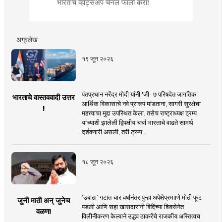
भारत'चं व्हॉट्सअप चॅनल फॉलो करा!
अग्रलेख
१९ जून २०२६
पंतप्रधान नरेंद्र मोदी यांनी 'जी- ७ परिषदेत जागतिक
भारताचे वास्तववादी उत्तर
आर्थिक विकासाचे नवे प्रारूप मांडताना, सागरी सुरक्षेचा
!
महत्त्वाचा मुद्दा उपस्थित केला. तसेच राष्ट्राध्यक्ष ट्रम्प
यांच्याशी झालेली द्विपक्षीय चर्चा भारताचे वाढते सामर्थ
दर्शवणारी असली, तरी ट्रम्प ..
१८ जून २०२६
‘उबाठा’ गटात चार वर्षांनंतर पुन्हा अपेक्षेप्रमााणे मोठी फूट
जुनी माती अन् जुनेच
पडली आणि सहा खासदारांनी शिंदेंच्या शिवसेनेत
वळण!
विलीनीकरण केल्याने उद्धव ठाकरेंचे राजकीय अस्तित्वच