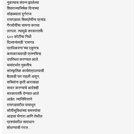
नुकत्याच संपन्न झालेल्या
शिवराज्याभिषेक दिनाच्या
सोहळ्याला दुर्गराज
रायगडावर शिवप्रेमींना प्रचंड
गैरसोयींचा सामना करावा
लागला. त्यामुळे सरकारतर्फे
६०० कोटींचा निधी
दिल्यानंतरही ‘रायगड
प्राधिकरणा’च्या एकूणच
कामकाजावरही प्रश्नचिन्ह
उपस्थित करण्यात आले.
यासंदर्भात नुकतीच
सांस्कृतिक कार्यमंत्रालयाची
बैठकही पार पडली असून,
सचिवांना कृती आराखडा
सादर करण्याचे आदेशही
सरकारतर्फे देण्यात आले
आहेत. त्यानिमित्ताने
रायगडावरील पायाभूत
सोयीसुविधांच्या समस्यांचा
आढावा घेणारा आणि तेथील
प्रश्नांवरील समाधान
शोधण्याची गरज ..