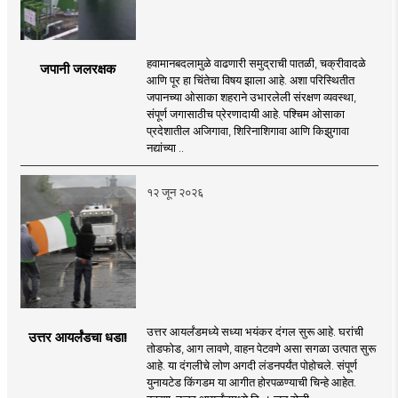
हवामानबदलामुळे वाढणारी समुद्राची पातळी, चक्रीवादळे
जपानी जलरक्षक
आणि पूर हा चिंतेचा विषय झाला आहे. अशा परिस्थितीत
जपानच्या ओसाका शहराने उभारलेली संरक्षण व्यवस्था,
संपूर्ण जगासाठीच प्रेरणादायी आहे. पश्चिम ओसाका
प्रदेशातील अजिगावा, शिरिनाशिगावा आणि किझुगावा
नद्यांच्या ..
१२ जून २०२६
उत्तर आयर्लंडमध्ये सध्या भयंकर दंगल सुरू आहे. घरांची
उत्तर आयर्लंडचा धडा!
तोडफोड, आग लावणे, वाहन पेटवणे असा सगळा उत्पात सुरू
आहे. या दंगलीचे लोण अगदी लंडनपर्यंत पोहोचले. संपूर्ण
युनायटेड किंगडम या आगीत होरपळण्याची चिन्हे आहेत.