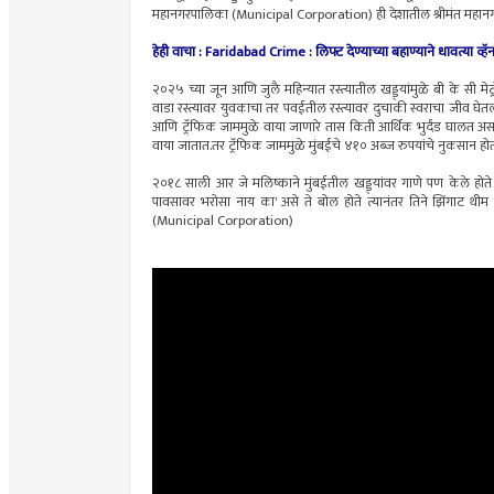
महानगरपालिका (Municipal Corporation) ही देशातील श्रीमंत महा
हेही वाचा :
Faridabad Crime : लिफ्ट देण्याच्या बहाण्याने धावत्या व्हॅ
२०२५ च्या जून आणि जुलै महिन्यात रस्त्यातील खड्ड्यांमुळे बी के सी मे
वाडा रस्त्यावर युवकाचा तर पवईतील रस्त्यावर दुचाकी स्वराचा जीव घे
आणि ट्रॅफिक जाममुळे वाया जाणारे तास किती आर्थिक भुर्दंड घालत अस
वाया जातात.तर ट्रॅफिक जाममुळे मुंबईचे ४१० अब्ज रुपयांचे नुकसान
२०१८ साली आर जे मलिष्काने मुंबईतील खड्ड्यांवर गाणे पण केले होते 
पावसावर भरोसा नाय का' असे ते बोल होते त्यानंतर तिने झिंगाट थीम वर प
(Municipal Corporation)