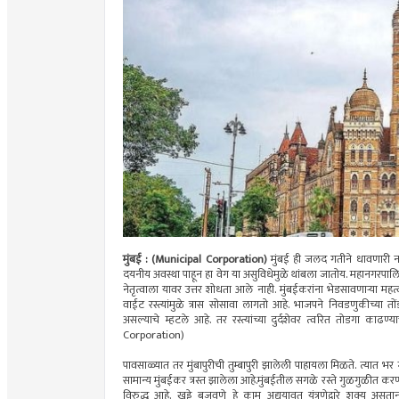
मुंबई : (Municipal Corporation)
मुंबई ही जलद गतीने धावणारी नगर
दयनीय अवस्था पाहून हा वेग या असुविधेमुळे थांबला जातोय. महानगरपाल
नेतृत्वाला यावर उत्तर शोधता आले नाही. मुंबईकरांना भेडसावणाऱ्या महत्व
वाईट रस्त्यांमुळे त्रास सोसावा लागतो आहे. भाजपने निवडणुकीच्या तोंड
असल्याचे म्हटले आहे. तर रस्त्यांच्या दुर्दशेवर त्वरित तोडगा काढ
Corporation)
पावसाळ्यात तर मुंबापुरीची तुम्बापुरी झालेली पाहायला मिळते. त्यात 
सामान्य मुंबईकर त्रस्त झालेला आहे.मुंबईतील सगळे रस्ते गुळगुळीत करण
विरुद्ध आहे. खड्डे बुजवणे हे काम अद्ययावत यंत्रणेद्वारे शक्य असत