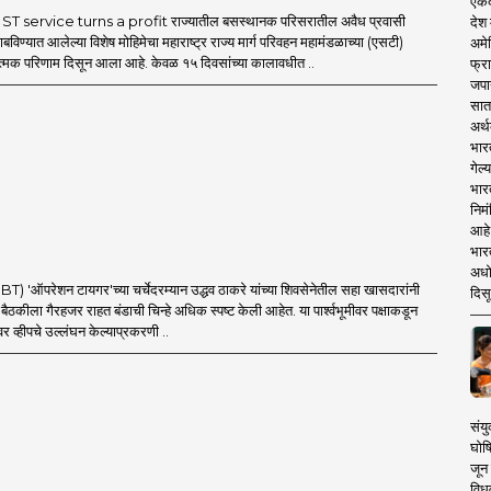
एकदा
T service turns a profit राज्यातील बसस्थानक परिसरातील अवैध प्रवासी
देश
बविण्यात आलेल्या विशेष मोहिमेचा महाराष्ट्र राज्य मार्ग परिवहन महामंडळाच्या (एसटी)
अमेर
ात्मक परिणाम दिसून आला आहे. केवळ १५ दिवसांच्या कालावधीत ..
फ्रा
जपा
सात
अर्थ
भार
गेल्
भार
निमं
आहे.
भारत
अधो
'ऑपरेशन टायगर'च्या चर्चेदरम्यान उद्धव ठाकरे यांच्या शिवसेनेतील सहा खासदारांनी
दिसू
च्या बैठकीला गैरहजर राहत बंडाची चिन्हे अधिक स्पष्ट केली आहेत. या पार्श्वभूमीवर पक्षाकडून
र व्हीपचे उल्लंघन केल्याप्रकरणी ..
संयु
घोष
जून 
विधव