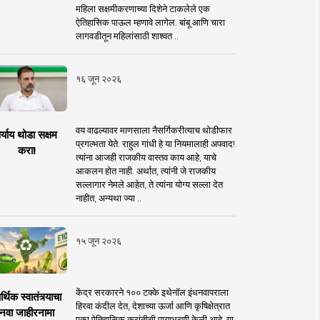
महिला सक्षमीकरणाच्या दिशेने टाकलेले एक
ऐतिहासिक पाऊल म्हणावे लागेल. बांबू आणि चारा
लागवडीतून महिलांसाठी शाश्वत ..
१६ जून २०२६
वय वाढल्यावर माणसाला नैसर्गिकरीत्याच थोडीफार
र्याय थोडा सक्षम
प्रगल्भता येते. राहुल गांधी हे या नियमालाही अपवाद!
करा!
त्यांना आजही राजकीय वास्तव काय आहे, याचे
आकलन होत नाही. अर्थात, त्यांनी जे राजकीय
सल्लागार नेमले आहेत, ते त्यांना योग्य सल्ला देत
नाहीत, अन्यथा ज्या ..
१५ जून २०२६
केंद्र सरकारने १०० टक्के इथेनॉल इंधनवापराला
्थिक स्वातंत्र्याचा
हिरवा कंदील देत, देशाच्या ऊर्जा आणि कृषिक्षेत्रात
नवा जाहीरनामा
एका ऐतिहासिक क्रांतीची पायाभरणी केली आहे. या