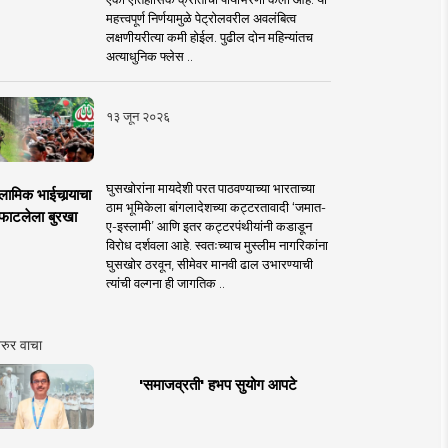
महत्त्वपूर्ण निर्णयामुळे पेट्रोलवरील अवलंबित्व
लक्षणीयरीत्या कमी होईल. पुढील दोन महिन्यांतच
अत्याधुनिक फ्लेस ..
१३ जून २०२६
घुसखोरांना मायदेशी परत पाठवण्याच्या भारताच्या
लामिक भाईचार्‍याचा
ठाम भूमिकेला बांगलादेशच्या कट्टरतावादी ‘जमात-
फाटलेला बुरखा
ए-इस्लामी’ आणि इतर कट्टरपंथीयांनी कडाडून
विरोध दर्शवला आहे. स्वतःच्याच मुस्लीम नागरिकांना
घुसखोर ठरवून, सीमेवर मानवी ढाल उभारण्याची
त्यांची वल्गना ही जागतिक ..
रुर वाचा
'समाजव्रती' हभप सुयोग आपटे