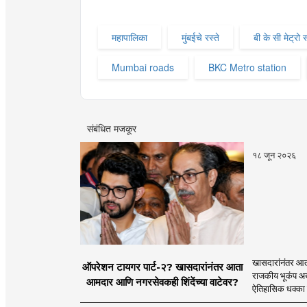
महापालिका
मुंबईचे रस्ते
बी के सी मेट्रो 
Mumbai roads
BKC Metro station
संबंधित मजकूर
१८ जून २०२६
खासदारांनंतर आत
ऑपरेशन टायगर पार्ट-२? खासदारांनंतर आता
राजकीय भूकंप अखे
आमदार आणि नगरसेवकही शिंदेंच्या वाटेवर?
ऐतिहासिक धक्का 