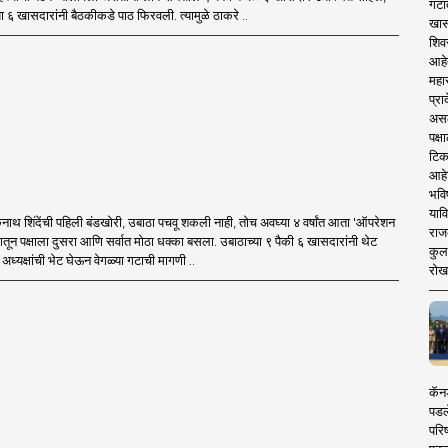
गटा
ा ६ खासदारांनी बैठकीकडे पाठ फिरवली. त्यामुळे ठाकरे ..
खास
शिव
आहे
महार
प्रा
असले
पक्
टिक
आहे
भवि
याव
थ शिंदेंची पहिली बंडखोरी, उबाठा पचवू शकली नाही, तोच अवघ्या ४ वर्षांत आता 'ऑपरेशन
राज
मातून पक्षाला दुसरा आणि सर्वात मोठा धक्का बसला. उबाठाच्या ९ पैकी ६ खासदारांनी थेट
कुलक
ध्यक्षांची भेट घेऊन वेगळ्या गटाची मागणी ..
रोख
कॅनड
पडल
परिष