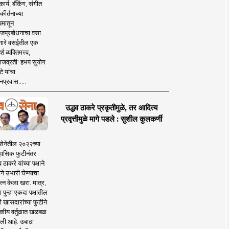
ार्य, बँकिंग, संगीत
कीर्तनाच्या
यमातून
जप्रबोधनाचा वसा
ारे वसईतील एक
श व्यक्तिमत्त्व,
ाजव्रती' हभप सुयोग
े यांचा
प्रवास.....
उद्धव ठाकरे प्रकृतीमुळे, तर आदित्य
प्रवृत्तीमुळे मागे पडले : सुशील कुलकर्णी
सेनेतील २०२२च्या
हासिक फुटीनंतर
व ठाकरे यांच्या पक्षाने
ाने उभारी घेण्याचा
त्न केला खरा. मात्र,
पुन्हा एकदा पक्षातील
 खासदारांच्या फुटीने
कीय वर्तुळात खळबळ
ली आहे. उबाठा