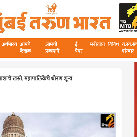
अर्थभारत
आमचे
आमची
ई-
मनोरंजन
विविध
रा.स्व.स
लेखक
प्रकाशने
पेपर
परिवार
ाशांचे खस्ते, महापालिकेचे धोरण शून्य