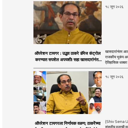
१८ जून २०२६
खासदारांनंतर आत
ऑपरेशन टायगर : उद्धव ठाकरे डॅमेज कंट्रोल
राजकीय भूकंप अखे
करण्यात सपशेल अपयशी! सहा खासदारांनंतर
ऐतिहासिक धक्का 
आमदारांसह नगरसेवकही शिंदेंकडे जाण्याच्या
चर्चा सुरू
१८ जून २०२६
(Shiv Sena UBT
ऑपरेशन टायगरला निर्णायक वळण; ठाकरेंच्या
संसदीय दलाची मह