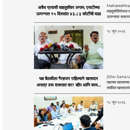
Maharashtra S
अवैध प्रवासी वाहतुकीवर लगाम; एसटीच्या
वाहतुकीविरोधात रा
उत्पन्नात १५ दिवसांत ४३.८३ कोटींची वाढ!
उत्पन्नावर सकार
१८ जून २०२६
(Shiv Sena UBT) 
पक्ष बैठकीला गैरहजर राहिल्याने खासदार
पक्षाच्या महत्त्वा
अपात्र ठरू शकतात का? व्हीप आणि कायदा
संबंधित खासदारांव
नेमकं काय सांगतो?
१८ जून २०२६