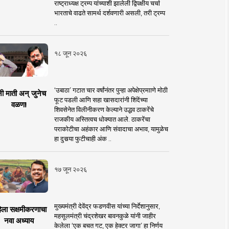
राष्ट्राध्यक्ष ट्रम्प यांच्याशी झालेली द्विपक्षीय चर्चा
भारताचे वाढते सामर्थ दर्शवणारी असली, तरी ट्रम्प
..
१८ जून २०२६
‘उबाठा’ गटात चार वर्षांनंतर पुन्हा अपेक्षेप्रमााणे मोठी
नी माती अन् जुनेच
फूट पडली आणि सहा खासदारांनी शिंदेंच्या
वळण!
शिवसेनेत विलीनीकरण केल्याने उद्धव ठाकरेंचे
राजकीय अस्तित्वच धोक्यात आले. ठाकरेंचा
पराकोटीचा अहंकार आणि संवादाचा अभाव, यामुळेच
हा दुसर्‍या फुटीचाही अंक ..
१७ जून २०२६
मुख्यमंत्री देवेंद्र फडणवीस यांच्या निर्देशानुसार,
िला सक्षमीकरणाचा
महसूलमंत्री चंद्रशेखर बावनकुळे यांनी जाहीर
नवा अध्याय
केलेला ‘एक बचत गट, एक हेक्टर जागा’ हा निर्णय