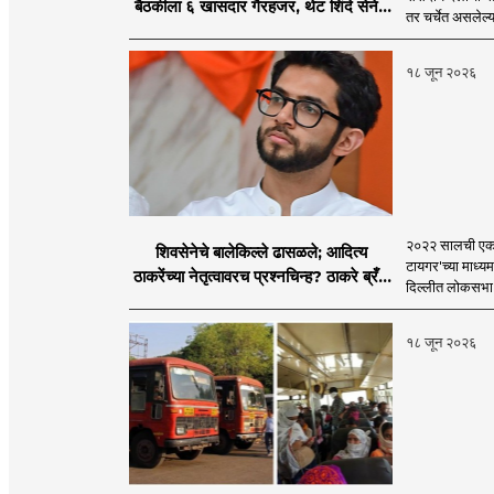
बैठकीला ६ खासदार गैरहजर, थेट शिंदे सेनेत
तर चर्चेत असलेल्य
विलीन होण्याचा प्रस्ताव?
१८ जून २०२६
२०२२ सालची एकना
शिवसेनेचे बालेकिल्ले ढासळले; आदित्य
टायगर'च्या माध्य
ठाकरेंच्या नेतृत्वावरच प्रश्नचिन्ह? ठाकरे ब्रँड
दिल्लीत लोकसभा अ
नेमका कुठे चुकला?
१८ जून २०२६