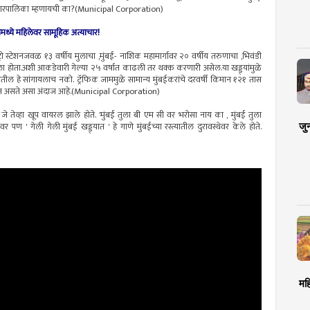
नगरपालिका म्हणायची का?(Municipal Corporation)
नमध्ये महिलेवर सामूहिक अत्याचार!
ट्रो स्टेशनजवळ १३ वर्षीय मुलाचा ,मुंबई- नाशिक महामार्गावर २० वर्षीय तरुणाचा ,भिवंडी
तला होता.अशी आकडेवारी गेल्या २५ वर्षात काढली तर थक्क करणारी असेल.या खड्ड्यांमुळे
तील हे सांगायलाच नको. ट्रॅफिक जाममुळे सामान्य मुंबईकरांचे दरवर्षी किमान १२१ तास
 होत असते असा अंदाज आहे.(Municipal Corporation)
जे तेव्हा खूप वायरल झाले होते. 'मुंबई तुला बी एम सी वर भरोसा नाय का , मुंबई तुला
जु
ण ' गेली गेली मुंबई खड्ड्यात ' हे गाणे मुंबईच्या रस्त्यातील दुरावस्थेवर केले होते.
मह