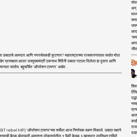
संघक
अन् 
माध्
समा
जपण
आदर्
'सम
आपट
जीवन
ा उबाठाचे आमदार आणि नगरसेवकही फुटणार? महाराष्ट्राच्या राजकारणातला सर्वात मोठा
र प्रत्यक्षात आला! उपमुख्यमंत्री एकनाथ शिंदेंनी उबाठा गटाला दिलेला हा दुसरा आणि
मानला जातोय. बहुचर्चित ‘ऑपरेशन टायगर’ अखेर ..
शिव
ऐति
उद्ध
नव्य
प्रय
आता 
काही
राज
 rebel MP) 'ऑपरेशन टायगर'च्या चर्चेला आज निर्णायक वळण मिळाले. उबाठा पक्षाने
उडा
त्त्वाची बैठक बोलावली असताना लोकसभेतील ९ पैकी केवळ ३ खासदार उपस्थित राहिले,