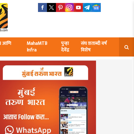
ंघ आणि
MahaMTB
पुन्हा
संघ शताब्दी वर्ष
Infra
देवेंद्र
विशेष