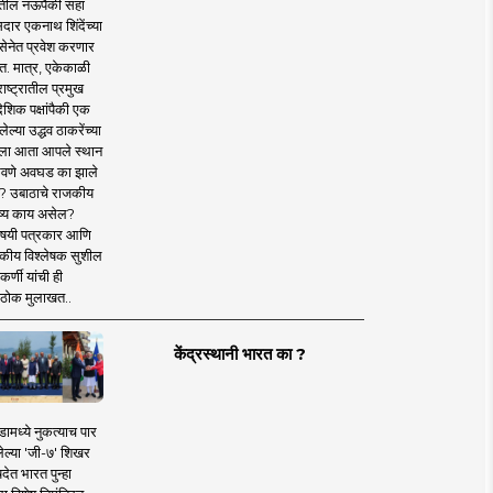
तील नऊपैकी सहा
दार एकनाथ शिंदेंच्या
सेनेत प्रवेश करणार
त. मात्र, एकेकाळी
ाष्ट्रातील प्रमुख
देशिक पक्षांपैकी एक
ल्या उद्धव ठाकरेंच्या
षाला आता आपले स्थान
वणे अवघड का झाले
? उबाठाचे राजकीय
ष्य काय असेल?
िषयी पत्रकार आणि
कीय विश्लेषक सुशील
र्णी यांची ही
ठोक मुलाखत..
केंद्रस्थानी भारत का ?
ामध्ये नुकत्याच पार
ेल्या 'जी-७' शिखर
देत भारत पुन्हा