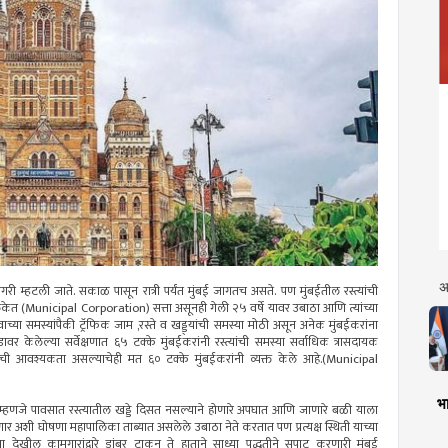
अ
ी म्हटली जाते. सकाळ पासून रात्री पर्यंत मुंबई जागतच असते. पण मुंबईतील रस्त्यांची
िकेत (Municipal Corporation) सत्ता असूनही गेली २५ वर्षे यावर उबाठा आणि त्यांच्या
ाच्या समस्यांपैकी ट्रॅफिक जाम ,रस्ते व खड्ड्यांची समस्या मोठी असून अनेक मुंबईकरांना
ावर केलेल्या सर्वेक्षणात ६५ टक्के मुंबईकरांनी रस्त्यांची समस्या सर्वाधिक त्रासदायक
ण्याची आवश्यकता असल्याचेही मत ६० टक्के मुंबईकरांनी व्यक्त केले आहे.(Municipal
भा
भर म्हणजे पावसात रस्त्यातील खड्डे दिसत नसल्याने होणारे अपघात आणि जाणारे बळी याला
ार अशी घोषणा महापालिका ताब्यात असलेले उबाठा नेते करतात पण प्रत्यक्ष स्थिती याच्या
ाना देखील कामगारांद्वारे डांबर टाकून ते हाताने साध्या पद्धतीने सपाट करणारी मुंबई