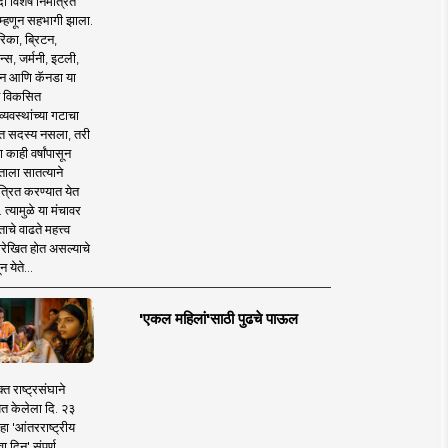
 विशेष निमंत्रित
 म्हणून सहभागी झाला.
िका, ब्रिटन,
न्स, जर्मनी, इटली,
न आणि कॅनडा या
 विकसित
व्यवस्थांच्या गटाचा
त सदस्य नसला, तरी
या काही वर्षांपासून
ताला सातत्याने
त्रित करण्यात येत
 त्यामुळे या मंचावर
ाचे वाढते महत्त्व
रेखित होत असल्याचे
न येते...
'एकल महिलां'साठी पुढचे पाऊल
क्त राष्ट्रसंघाने
ित केलेला दि. २३
हा 'आंतरराष्ट्रीय
ा दिन' संपूर्ण