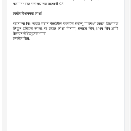
यजमान भारत असे सहा संघ सहभागी होते.
स्क्वॅश विश्वचषक स्पर्धा
भारताच्या मिश्र स्क्वॅश संघाने चेन्नईतील एक्सप्रेस अव्हेन्यू मॉलमध्ये स्क्वॅश विश्वचषक
जिंकून इतिहास रचला. या संघात जोश्ना चिनप्पा, अनाहत सिंग, अभय सिंग आणि
वेलावन सेंथिलकुमार यांचा
समावेश होता.