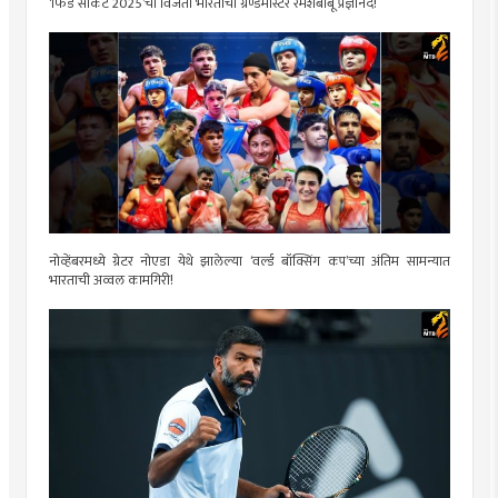
‘फिडे सर्किट 2025‌’चा विजेता भारताचा ग्रॅण्डमास्टर रमेशबाबू प्रज्ञानंद!
नोव्हेंबरमध्ये ग्रेटर नोएडा येथे झालेल्या ‘वर्ल्ड बॉक्सिंग कप‌’च्या अंतिम सामन्यात
भारताची अव्वल कामगिरी!