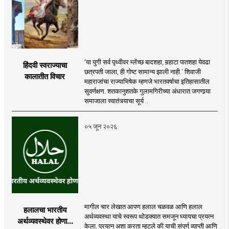
‘या युगी सर्व पृथ्वीवर म्लेंच्छ बादशहा, मर्‍हाटा पातशहा येवढा
हिंदवी स्वराज्याचा
छत्रपती जाला, ही गोष्ट सामान्य झाली नाही.’ शिवाजी
कालातीत विचार
महाराजांचा राज्याभिषेक म्हणजे भारतवर्षाचा इतिहासातील
सुवर्णक्षण. शतकानुशतके गुलामगिरीच्या अंधारात जगणार्‍या
समाजाला स्वातंत्र्याचा सूर्य ..
०५ जून २०२६
मागील चार लेखात आपण हलाल चळवळ आणि हलाल
हलालचा भारतीय
अर्थव्यवस्था याचे स्वरूप थोडक्यात समजून घ्यायचा प्रयत्न
अर्थव्यवस्थेवर होणारा
केला. प्रयत्न अशा करता म्हटले की याची संपूर्ण व्याप्ती आणि