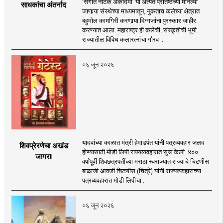
‘संगीत नाटक अकादमी’ या अत्यंत प्रतिष्ठेच्या मानल्या
साधकांचा अंतर्नाद
जाणार्‍या संस्थेच्या माध्यमातून, नुकताच कलेच्या क्षेत्रात
बहुमोल कामगिरी करणार्‍या दिग्गजांना पुरस्कार जाहीर
करण्यात आला. महाराष्ट्र ही कलेची, संस्कृतीची भूमी.
राज्यातील विविध कलारत्नांचा गौरव ..
०६ जून २०२६
यादवांच्या काळात मंत्री हेमाडपंत यांनी पत्रव्यवहार जलद
शिवप्रेरणेचा अखंड
होण्यासाठी मोडी लिपी राज्यव्यवहारात सुरू केली. ४००
जागर!
वर्षांपूर्वी शिवछत्रपतींच्या मराठा स्वराज्यात राज्याचे चिटणीस
बाळाजी आवजी चिटणीस (चित्रे) यांनी राज्यव्यवहाराच्या
पत्रव्यवहारात मोडी लिपीचा ..
०६ जून २०२६