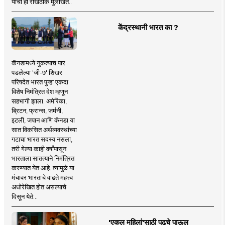
यांची ही रोखठोक मुलाखत..
केंद्रस्थानी भारत का ?
कॅनडामध्ये नुकत्याच पार
पडलेल्या 'जी-७' शिखर
परिषदेत भारत पुन्हा एकदा
विशेष निमंत्रित देश म्हणून
सहभागी झाला. अमेरिका,
ब्रिटन, फ्रान्स, जर्मनी,
इटली, जपान आणि कॅनडा या
सात विकसित अर्थव्यवस्थांच्या
गटाचा भारत सदस्य नसला,
तरी गेल्या काही वर्षांपासून
भारताला सातत्याने निमंत्रित
करण्यात येत आहे. त्यामुळे या
मंचावर भारताचे वाढते महत्त्व
अधोरेखित होत असल्याचे
दिसून येते...
'एकल महिलां'साठी पुढचे पाऊल