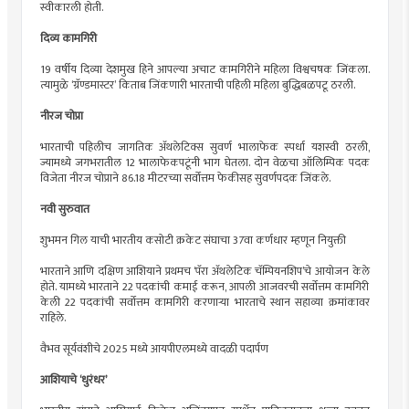
स्वीकारली होती.
दिव्य कामगिरी
19 वर्षीय दिव्या देशमुख हिने आपल्या अचाट कामगिरीने महिला विश्वचषक जिंकला.
त्यामुळे ‌‘ग्रॅण्डमास्टर‌’ किताब जिंकणारी भारताची पहिली महिला बुद्धिबळपटू ठरली.
नीरज चोप्रा
भारताची पहिलीच जागतिक ॲथलेटिक्स सुवर्ण भालाफेक स्पर्धा यशस्वी ठरली,
ज्यामध्ये जगभरातील 12 भालाफेकपटूंनी भाग घेतला. दोन वेळचा ऑलिम्पिक पदक
विजेता नीरज चोप्राने 86.18 मीटरच्या सर्वोत्तम फेकीसह सुवर्णपदक जिंकले.
नवी सुरुवात
शुभमन गिल याची भारतीय कसोटी क्रकेट संघाचा 37वा कर्णधार म्हणून नियुक्ती
भारताने आणि दक्षिण आशियाने प्रथमच ‌‘पॅरा ॲथलेटिक चॅम्पियनशिप‌’चे आयोजन केले
होते. यामध्ये भारताने 22 पदकांची कमाई करून, आपली आजवरची सर्वोत्तम कामगिरी
केली 22 पदकांची सर्वोत्तम कामगिरी करणाऱ्या भारताचे स्थान सहाव्या क्रमांकावर
राहिले.
वैभव सूर्यवंशीचे 2025 मध्ये आयपीएलमध्ये वादळी पदार्पण
आशियाचे ‌‘धुरंधर‌’