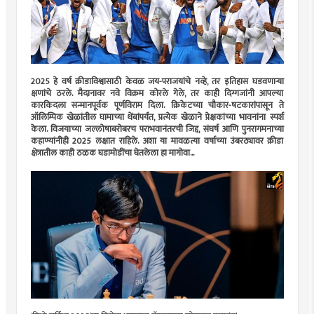
2025 हे वर्ष क्रीडाविश्वासाठी केवळ जय-पराजयांचे नव्हे, तर इतिहास घडवणाऱ्या
क्षणांचे ठरले. मैदानावर नवे विक्रम कोरले गेले, तर काही दिग्गजांनी आपल्या
कारकिदला सन्मानपूर्वक पूर्णविराम दिला. क्रिकेटच्या चौकार-षटकारांपासून ते
ऑलिम्पिक खेळांतील घामाच्या थेंबांपर्यंत, प्रत्येक खेळाने प्रेक्षकांच्या भावनांना स्पर्श
केला. विजयाच्या जल्लोषाबरोबरच पराभवानंतरची जिद्द, संघर्ष आणि पुनरागमनाच्या
कहाण्यांनीही 2025 लक्षात राहिले. अशा या मावळत्या वर्षाच्या उंबरठ्यावर क्रीडा
क्षेत्रातील काही ठळक घडामोडींचा घेतलेला हा मागोवा...