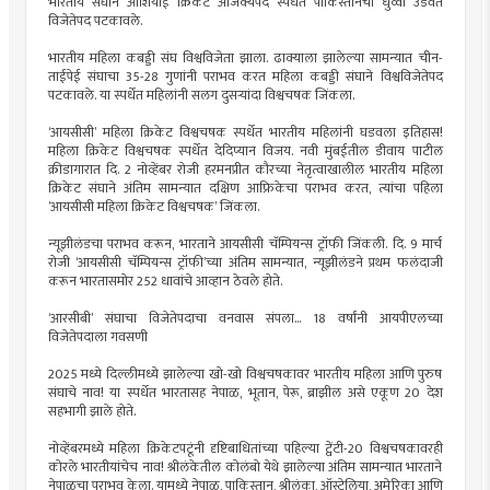
भारतीय संघाने आशियाई क्रिकेट अजिंक्यपद स्पर्धेत पाकिस्तानचा धुव्वा उडवत
विजेतेपद पटकावले.
भारतीय महिला कबड्डी संघ विश्वविजेता झाला. ढाक्याला झालेल्या सामन्यात चीन-
ताईपेई संघाचा 35-28 गुणांनी पराभव करत महिला कबड्डी संघाने विश्वविजेतेपद
पटकावले. या स्पर्धेत महिलांनी सलग दुसऱ्यांदा विश्वचषक जिंकला.
‘आयसीसी‌’ महिला क्रिकेट विश्वचषक स्पर्धेत भारतीय महिलांनी घडवला इतिहास!
महिला क्रिकेट विश्वचषक स्पर्धेत देदिप्यान विजय. नवी मुंबईतील डीवाय पाटील
क्रीडागारात दि. 2 नोव्हेंबर रोजी हरमनप्रीत कौरच्या नेतृत्वाखालील भारतीय महिला
क्रिकेट संघाने अंतिम सामन्यात दक्षिण आफ्रिकेचा पराभव करत, त्यांचा पहिला
‌’आयसीसी महिला क्रिकेट विश्वचषक‌’ जिंकला.
न्यूझीलंडचा पराभव करून, भारताने आयसीसी चॅम्पियन्स ट्रॉफी जिंकली. दि. 9 मार्च
रोजी ‌‘आयसीसी चॅम्पियन्स ट्रॉफी‌’च्या अंतिम सामन्यात, न्यूझीलंडने प्रथम फलंदाजी
करून भारतासमोर 252 धावांचे आव्हान ठेवले होते.
‘आरसीबी‌’ संघाचा विजेतेपदाचा वनवास संपला... 18 वर्षांनी आयपीएलच्या
विजेतेपदाला गवसणी
2025 मध्ये दिल्लीमध्ये झालेल्या खो-खो विश्वचषकावर भारतीय महिला आणि पुरुष
संघाचे नाव! या स्पर्धेत भारतासह नेपाळ, भूतान, पेरू, ब्राझील असे एकूण 20 देश
सहभागी झाले होते.
नोव्हेंबरमध्ये महिला क्रिकेटपटूंनी दृष्टिबाधितांच्या पहिल्या ट्वेंटी-20 विश्वचषकावरही
कोरले भारतीयांचेच नाव! श्रीलंकेतील कोलंबो येथे झालेल्या अंतिम सामन्यात भारताने
नेपाळचा पराभव केला. यामध्ये नेपाळ, पाकिस्तान, श्रीलंका, ऑस्ट्रेलिया, अमेरिका आणि