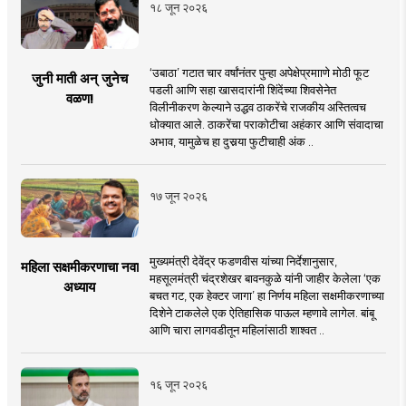
१८ जून २०२६
‘उबाठा’ गटात चार वर्षांनंतर पुन्हा अपेक्षेप्रमााणे मोठी फूट
जुनी माती अन् जुनेच
पडली आणि सहा खासदारांनी शिंदेंच्या शिवसेनेत
वळण!
विलीनीकरण केल्याने उद्धव ठाकरेंचे राजकीय अस्तित्वच
धोक्यात आले. ठाकरेंचा पराकोटीचा अहंकार आणि संवादाचा
अभाव, यामुळेच हा दुसर्‍या फुटीचाही अंक ..
१७ जून २०२६
मुख्यमंत्री देवेंद्र फडणवीस यांच्या निर्देशानुसार,
महिला सक्षमीकरणाचा नवा
महसूलमंत्री चंद्रशेखर बावनकुळे यांनी जाहीर केलेला ‘एक
अध्याय
बचत गट, एक हेक्टर जागा’ हा निर्णय महिला सक्षमीकरणाच्या
दिशेने टाकलेले एक ऐतिहासिक पाऊल म्हणावे लागेल. बांबू
आणि चारा लागवडीतून महिलांसाठी शाश्वत ..
१६ जून २०२६