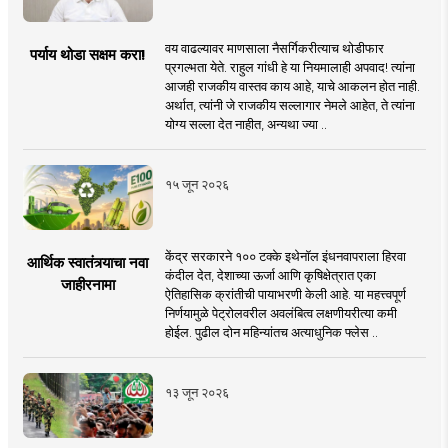
वय वाढल्यावर माणसाला नैसर्गिकरीत्याच थोडीफार
पर्याय थोडा सक्षम करा!
प्रगल्भता येते. राहुल गांधी हे या नियमालाही अपवाद! त्यांना
आजही राजकीय वास्तव काय आहे, याचे आकलन होत नाही.
अर्थात, त्यांनी जे राजकीय सल्लागार नेमले आहेत, ते त्यांना
योग्य सल्ला देत नाहीत, अन्यथा ज्या ..
१५ जून २०२६
केंद्र सरकारने १०० टक्के इथेनॉल इंधनवापराला हिरवा
आर्थिक स्वातंत्र्याचा नवा
कंदील देत, देशाच्या ऊर्जा आणि कृषिक्षेत्रात एका
जाहीरनामा
ऐतिहासिक क्रांतीची पायाभरणी केली आहे. या महत्त्वपूर्ण
निर्णयामुळे पेट्रोलवरील अवलंबित्व लक्षणीयरीत्या कमी
होईल. पुढील दोन महिन्यांतच अत्याधुनिक फ्लेस ..
१३ जून २०२६