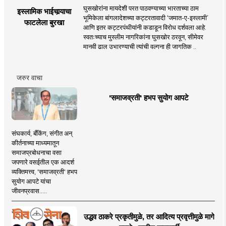
घुसखोरांना मायदेशी परत पाठवण्याच्या भारताच्या ठाम
इस्लामिक भाईचार्‍याचा
भूमिकेला बांगलादेशच्या कट्टरतावादी ‘जमात-ए-इस्लामी’
फाटलेला बुरखा
आणि इतर कट्टरपंथीयांनी कडाडून विरोध दर्शवला आहे.
स्वतःच्याच मुस्लीम नागरिकांना घुसखोर ठरवून, सीमेवर
मानवी ढाल उभारण्याची त्यांची वल्गना ही जागतिक ..
जरुर वाचा
'समाजव्रती' हभप सुयोग आपटे
संघकार्य, बँकिंग, संगीत अन्
कीर्तनाच्या माध्यमातून
समाजप्रबोधनाचा वसा
जपणारे वसईतील एक आदर्श
व्यक्तिमत्त्व, 'समाजव्रती' हभप
सुयोग आपटे यांचा
जीवनप्रवास.....
उद्धव ठाकरे प्रकृतीमुळे, तर आदित्य प्रवृत्तीमुळे मागे