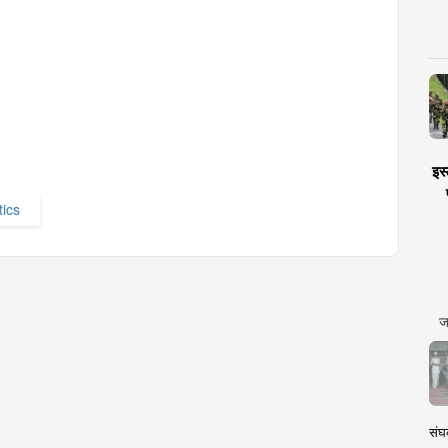
इस्
tics
ज
संघक