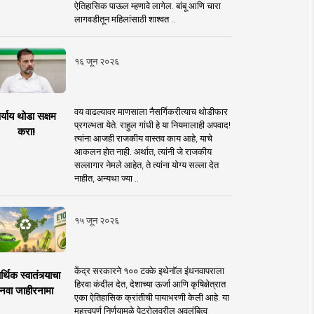
ऐतिहासिक पाऊल म्हणावे लागेल. बांबू आणि चारा
लागवडीतून महिलांसाठी शाश्वत ..
१६ जून २०२६
वय वाढल्यावर माणसाला नैसर्गिकरीत्याच थोडीफार
र्याय थोडा सक्षम
प्रगल्भता येते. राहुल गांधी हे या नियमालाही अपवाद!
करा!
त्यांना आजही राजकीय वास्तव काय आहे, याचे
आकलन होत नाही. अर्थात, त्यांनी जे राजकीय
सल्लागार नेमले आहेत, ते त्यांना योग्य सल्ला देत
नाहीत, अन्यथा ज्या ..
१५ जून २०२६
केंद्र सरकारने १०० टक्के इथेनॉल इंधनवापराला
्थिक स्वातंत्र्याचा
हिरवा कंदील देत, देशाच्या ऊर्जा आणि कृषिक्षेत्रात
नवा जाहीरनामा
एका ऐतिहासिक क्रांतीची पायाभरणी केली आहे. या
महत्त्वपूर्ण निर्णयामुळे पेट्रोलवरील अवलंबित्व