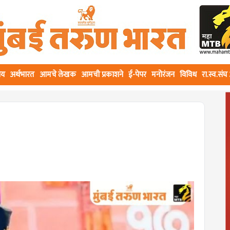
ीय
अर्थभारत
आमचे लेखक
आमची प्रकाशने
ई-पेपर
मनोरंजन
विविध
रा.स्व.सं