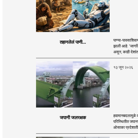
पाण्या-पावसाशिव
तहानलेलं पाणी...
झाली आहे. ‘जागति
असून, काही देशांत
१३ जून २०२६
हवामानबदलामुळे व
जपानी जलरक्षक
परिस्थितीत जपानच
ओसाका प्रदेशातील