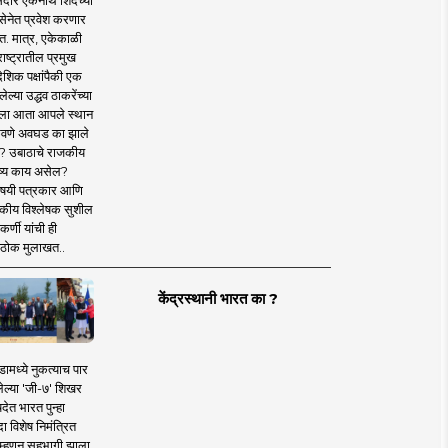
दार एकनाथ शिंदेंच्या
सेनेत प्रवेश करणार
त. मात्र, एकेकाळी
ाष्ट्रातील प्रमुख
देशिक पक्षांपैकी एक
ल्या उद्धव ठाकरेंच्या
षाला आता आपले स्थान
वणे अवघड का झाले
? उबाठाचे राजकीय
ष्य काय असेल?
िषयी पत्रकार आणि
कीय विश्लेषक सुशील
र्णी यांची ही
ठोक मुलाखत..
केंद्रस्थानी भारत का ?
ामध्ये नुकत्याच पार
ेल्या 'जी-७' शिखर
देत भारत पुन्हा
 विशेष निमंत्रित
 म्हणून सहभागी झाला.