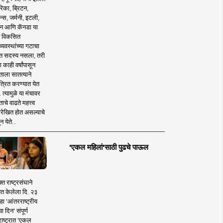
िका, ब्रिटन,
न्स, जर्मनी, इटली,
न आणि कॅनडा या
 विकसित
व्यवस्थांच्या गटाचा
त सदस्य नसला, तरी
या काही वर्षांपासून
ताला सातत्याने
त्रित करण्यात येत
 त्यामुळे या मंचावर
ाचे वाढते महत्त्व
रेखित होत असल्याचे
न येते...
'एकल महिलां'साठी पुढचे पाऊल
क्त राष्ट्रसंघाने
ित केलेला दि. २३
हा 'आंतरराष्ट्रीय
ा दिन' संपूर्ण
राष्ट्रात 'एकल