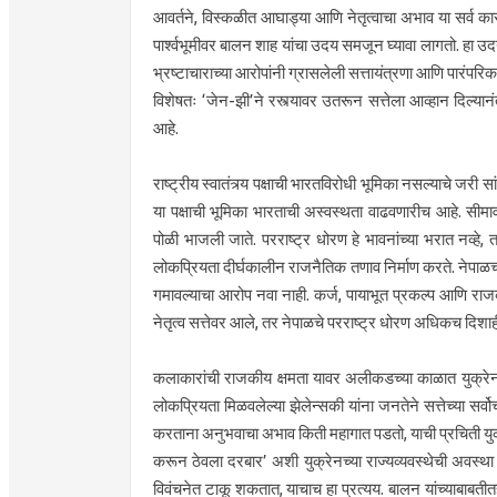
आवर्तने, विस्कळीत आघाड्या आणि नेतृत्वाचा अभाव या सर्व कार
पार्श्वभूमीवर बालन शाह यांचा उदय समजून घ्यावा लागतो. हा उदय
भ्रष्टाचाराच्या आरोपांनी ग्रासलेली सत्तायंत्रणा आणि पारंपरि
विशेषतः ‘जेन-झी’ने रस्त्यावर उतरून सत्तेला आव्हान दिल्यानंत
आहे.
राष्ट्रीय स्वातंत्र्य पक्षाची भारतविरोधी भूमिका नसल्याचे जरी 
या पक्षाची भूमिका भारताची अस्वस्थता वाढवणारीच आहे. सीमाव
पोळी भाजली जाते. परराष्ट्र धोरण हे भावनांच्या भरात नव्हे,
लोकप्रियता दीर्घकालीन राजनैतिक तणाव निर्माण करते. नेपाळच्या
गमावल्याचा आरोप नवा नाही. कर्ज, पायाभूत प्रकल्प आणि रा
नेतृत्व सत्तेवर आले, तर नेपाळचे परराष्ट्र धोरण अधिकच दिशाह
कलाकारांची राजकीय क्षमता यावर अलीकडच्या काळात युक्रेनच्
लोकप्रियता मिळवलेल्या झेलेन्सकी यांना जनतेने सत्तेच्या सर्व
करताना अनुभवाचा अभाव किती महागात पडतो, याची प्रचिती युक
करून ठेवला दरबार’ अशी युक्रेनच्या राज्यव्यवस्थेची अवस्था झ
विवंचनेत टाकू शकतात, याचाच हा प्रत्यय. बालन यांच्याबाबतीत