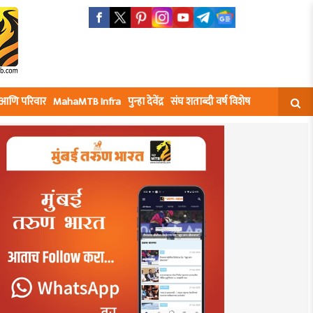
घ आणि परिवार
MahaMTB Infra
पुन्हा देवेंद्र
संघ शताब्दी वर्ष विशेष