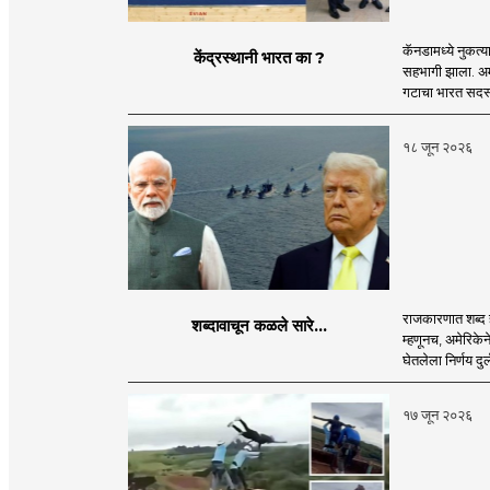
कॅनडामध्ये नुकत्य
केंद्रस्थानी भारत का ?
सहभागी झाला. अमे
गटाचा भारत सदस्य 
१८ जून २०२६
राजकारणात शब्द ह
शब्दावाचून कळले सारे...
म्हणूनच, अमेरिकेन
घेतलेला निर्णय दुर
१७ जून २०२६