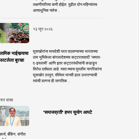
लक्षणीयरीत्या कमी होईल. पुढील दोन महिन्यांतच
अत्याधुनिक फ्लेस ..
१३ जून २०२६
घुसखोरांना मायदेशी परत पाठवण्याच्या भारताच्या
लामिक भाईचार्‍याचा
ठाम भूमिकेला बांगलादेशच्या कट्टरतावादी ‘जमात-
फाटलेला बुरखा
ए-इस्लामी’ आणि इतर कट्टरपंथीयांनी कडाडून
विरोध दर्शवला आहे. स्वतःच्याच मुस्लीम नागरिकांना
घुसखोर ठरवून, सीमेवर मानवी ढाल उभारण्याची
त्यांची वल्गना ही जागतिक ..
रुर वाचा
'समाजव्रती' हभप सुयोग आपटे
ार्य, बँकिंग, संगीत