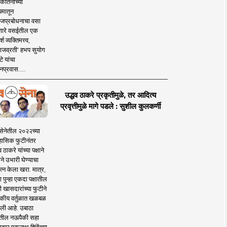
कीर्तनाच्या
यमातून
जप्रबोधनाचा वसा
ारे वसईतील एक
श व्यक्तिमत्त्व,
ाजव्रती' हभप सुयोग
े यांचा
प्रवास.....
उद्धव ठाकरे प्रकृतीमुळे, तर आदित्य
प्रवृत्तीमुळे मागे पडले : सुशील कुलकर्णी
सेनेतील २०२२च्या
हासिक फुटीनंतर
व ठाकरे यांच्या पक्षाने
ाने उभारी घेण्याचा
त्न केला खरा. मात्र,
पुन्हा एकदा पक्षातील
 खासदारांच्या फुटीने
कीय वर्तुळात खळबळ
ली आहे. उबाठा
तील नऊपैकी सहा