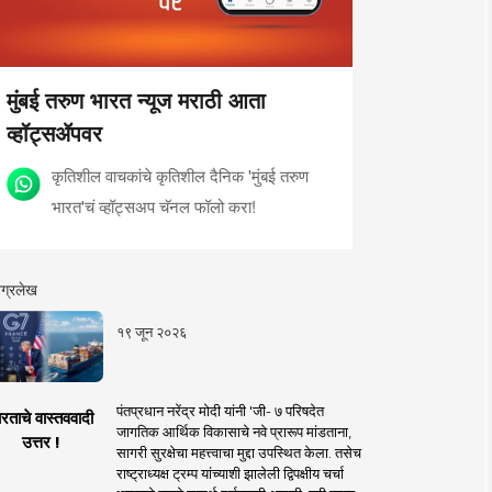
मुंबई तरुण भारत न्यूज मराठी आता
व्हॉट्सॲपवर
कृतिशील वाचकांचे कृतिशील दैनिक 'मुंबई तरुण
भारत'चं व्हॉट्सअप चॅनल फॉलो करा!
ग्रलेख
१९ जून २०२६
पंतप्रधान नरेंद्र मोदी यांनी 'जी- ७ परिषदेत
रताचे वास्तववादी
जागतिक आर्थिक विकासाचे नवे प्रारूप मांडताना,
उत्तर !
सागरी सुरक्षेचा महत्त्वाचा मुद्दा उपस्थित केला. तसेच
राष्ट्राध्यक्ष ट्रम्प यांच्याशी झालेली द्विपक्षीय चर्चा