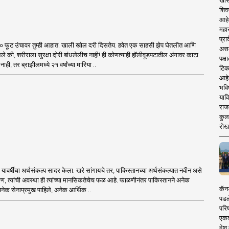
खास
शिव
आहे
महार
प्रा
३० फूट उंचावर तुम्ही आहात. खाली खोल दरी दिसतेय. हवेत एक साहसी झेप घेतलीत आणि
असले
 की, शरीराला सुरक्षा दोरी बांधलेलीच नाही! ही कोणत्याही हॉलीवूडपटातील अंगावर काटा
पक्
, तर ब्राझीलमध्ये २१ वर्षांच्या मारिया ..
टिक
आहे
भवि
याव
राज
कुलक
रोख
चा यावर्षीचा अर्थसंकल्प सादर केला. खरे सांगायचे तर, पाकिस्तानच्या अर्थसंकल्पात नवीन असे
, त्यांची अवस्था ही त्यांच्या मानसिकतेचेच फळ आहे. फाळणीनंतर पाकिस्तानने अनेक
कॅनड
नेक सेनाप्रमुख पाहिले, अनेक आर्थिक ..
पडल
परिष
एकदा
देश