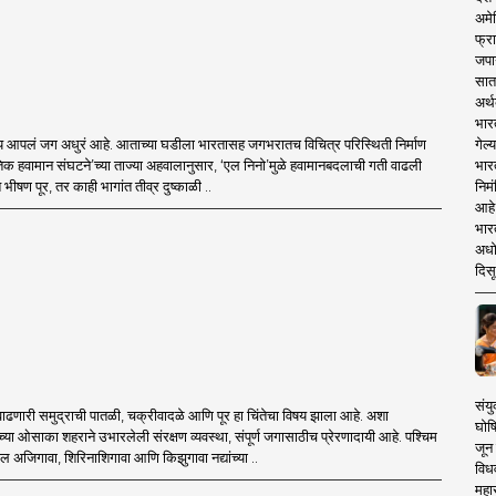
अमेर
फ्रा
जपा
सात
अर्थ
भार
गेल्
ाय आपलं जग अधुरं आहे. आताच्या घडीला भारतासह जगभरातच विचित्र परिस्थिती निर्माण
भार
क हवामान संघटने’च्या ताज्या अहवालानुसार, ‘एल निनो’मुळे हवामानबदलाची गती वाढली
निमं
 भीषण पूर, तर काही भागांत तीव्र दुष्काळी ..
आहे.
भारत
अधो
दिसू
संयु
ाढणारी समुद्राची पातळी, चक्रीवादळे आणि पूर हा चिंतेचा विषय झाला आहे. अशा
घोष
्या ओसाका शहराने उभारलेली संरक्षण व्यवस्था, संपूर्ण जगासाठीच प्रेरणादायी आहे. पश्चिम
जून 
 अजिगावा, शिरिनाशिगावा आणि किझुगावा नद्यांच्या ..
विधव
महा