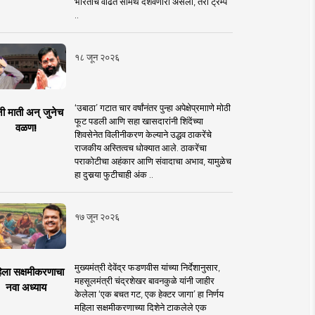
भारताचे वाढते सामर्थ दर्शवणारी असली, तरी ट्रम्प
..
१८ जून २०२६
‘उबाठा’ गटात चार वर्षांनंतर पुन्हा अपेक्षेप्रमााणे मोठी
नी माती अन् जुनेच
फूट पडली आणि सहा खासदारांनी शिंदेंच्या
वळण!
शिवसेनेत विलीनीकरण केल्याने उद्धव ठाकरेंचे
राजकीय अस्तित्वच धोक्यात आले. ठाकरेंचा
पराकोटीचा अहंकार आणि संवादाचा अभाव, यामुळेच
हा दुसर्‍या फुटीचाही अंक ..
१७ जून २०२६
मुख्यमंत्री देवेंद्र फडणवीस यांच्या निर्देशानुसार,
िला सक्षमीकरणाचा
महसूलमंत्री चंद्रशेखर बावनकुळे यांनी जाहीर
नवा अध्याय
केलेला ‘एक बचत गट, एक हेक्टर जागा’ हा निर्णय
महिला सक्षमीकरणाच्या दिशेने टाकलेले एक