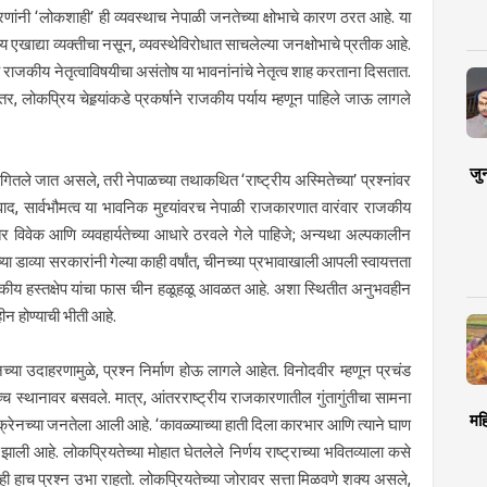
णांनी ‘लोकशाही’ ही व्यवस्थाच नेपाळी जनतेच्या क्षोभाचे कारण ठरत आहे. या
 एखाद्या व्यक्तीचा नसून, व्यवस्थेविरोधात साचलेल्या जनक्षोभाचे प्रतीक आहे.
क राजकीय नेतृत्वाविषयीचा असंतोष या भावनांनांचे नेतृत्व शाह करताना दिसतात.
र, लोकप्रिय चेहर्‍यांकडे प्रकर्षाने राजकीय पर्याय म्हणून पाहिले जाऊ लागले
जु
सांगितले जात असले, तरी नेपाळच्या तथाकथित ‘राष्ट्रीय अस्मितेच्या’ प्रश्नांवर
ाद, सार्वभौमत्व या भावनिक मुद्द्यांवरच नेपाळी राजकारणात वारंवार राजकीय
 तर विवेक आणि व्यवहार्यतेच्या आधारे ठरवले गेले पाहिजे; अन्यथा अल्पकालीन
 डाव्या सरकारांनी गेल्या काही वर्षांत, चीनच्या प्रभावाखाली आपली स्वायत्तता
जकीय हस्तक्षेप यांचा फास चीन हळूहळू आवळत आहे. अशा स्थितीत अनुभवहीन
ीन होण्याची भीती आहे.
या उदाहरणामुळे, प्रश्न निर्माण होऊ लागले आहेत. विनोदवीर म्हणून प्रचंड
ोच्च स्थानावर बसवले. मात्र, आंतरराष्ट्रीय राजकारणातील गुंतागुंतीचा सामना
मह
्रेनच्या जनतेला आली आहे. ‘कावळ्याच्या हाती दिला कारभार आणि त्याने घाण
ाली आहे. लोकप्रियतेच्या मोहात घेतलेले निर्णय राष्ट्राच्या भवितव्याला कसे
ही हाच प्रश्न उभा राहतो. लोकप्रियतेच्या जोरावर सत्ता मिळवणे शक्य असले,