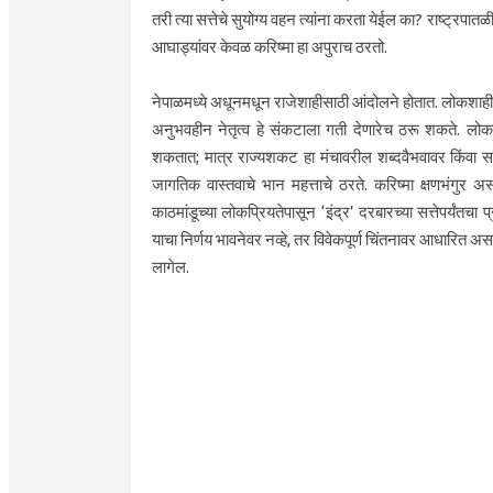
तरी त्या सत्तेचे सुयोग्य वहन त्यांना करता येईल का? राष्ट्रप
आघाड्यांवर केवळ करिष्मा हा अपुराच ठरतो.
नेपाळमध्ये अधूनमधून राजेशाहीसाठी आंदोलने होतात. लोकश
अनुभवहीन नेतृत्व हे संकटाला गती देणारेच ठरू शकते. लोकप
शकतात; मात्र राज्यशकट हा मंचावरील शब्दवैभवावर किंवा सम
जागतिक वास्तवाचे भान महत्ताचे ठरते. करिष्मा क्षणभंगुर अस
काठमांडूच्या लोकप्रियतेपासून ‘इंद्र’ दरबारच्या सत्तेपर्य
याचा निर्णय भावनेवर नव्हे, तर विवेकपूर्ण चिंतनावर आधारित अस
लागेल.