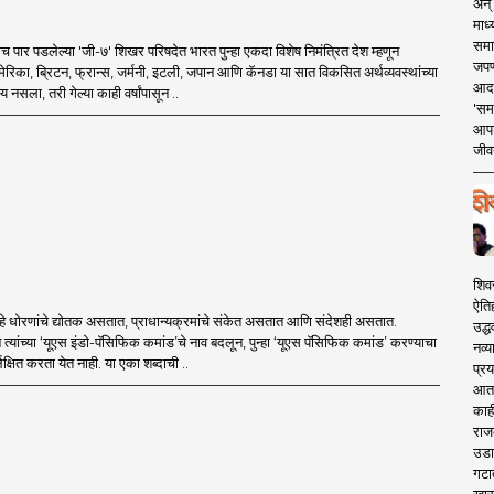
अन् 
माध्
समा
ाच पार पडलेल्या 'जी-७' शिखर परिषदेत भारत पुन्हा एकदा विशेष निमंत्रित देश म्हणून
जपण
रिका, ब्रिटन, फ्रान्स, जर्मनी, इटली, जपान आणि कॅनडा या सात विकसित अर्थव्यवस्थांच्या
आदर्
नसला, तरी गेल्या काही वर्षांपासून ..
'सम
आपट
जीवन
शिव
ऐति
े धोरणांचे द्योतक असतात, प्राधान्यक्रमांचे संकेत असतात आणि संदेशही असतात.
उद्ध
े त्यांच्या ‘यूएस इंडो-पॅसिफिक कमांड’चे नाव बदलून, पुन्हा ‘यूएस पॅसिफिक कमांड’ करण्याचा
नव्य
्लक्षित करता येत नाही. या एका शब्दाची ..
प्रय
आता 
काही
राज
उडा
गटा