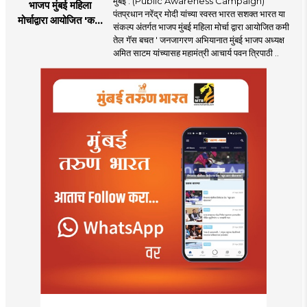
मुंबई : (Public Awareness Campaign)
भाजप मुंबई महिला
पंतप्रधान नरेंद्र मोदी यांच्या स्वस्त भारत सशक्त भारत या
मोर्चाद्वारा आयोजित 'कमी
संकल्प अंतर्गत भाजप मुंबई महिला मोर्चा द्वारा आयोजित कमी
तेल गॅस बचत ' उपक्रम
तेल गॅस बचत ' जनजागरण अभियानात मुंबई भाजप अध्यक्ष
अमित साटम यांच्यासह महामंत्री आचार्य पवन त्रिपाठी ..