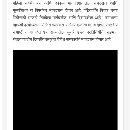
महिला सक्षमीकरण आणि एकात्म मानवदर्शनातील समरसता आणि
मूल्यशिक्षण या विषयांवर मार्गदर्शन होणार आहे. पंडितजींचे विचार नव्या
पिढीसाठी आजही तितकेच मार्गदर्शक आणि दिशादर्शक आहे." रामभाऊ
म्हाळगी प्रबोधित आयोजित करण्यात आलेल्या एकात्म मानव दर्शन राष्ट्रीय
संगोष्ठी कार्यशाळेत १९ राज्यातील सुमारे २५० प्रतिनिधींनी सहभाग
घेतला या दोन दिवसीय सत्रात विविध मान्यवरांचे मार्गदर्शन होणार आहे.