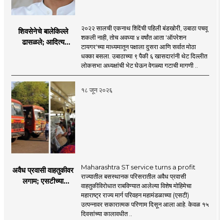
२०२२ सालची एकनाथ शिंदेंची पहिली बंडखोरी, उबाठा पचवू
शिवसेनेचे बालेकिल्ले
शकली नाही, तोच अवघ्या ४ वर्षांत आता 'ऑपरेशन
ढासळले; आदित्य
टायगर'च्या माध्यमातून पक्षाला दुसरा आणि सर्वात मोठा
ठाकरेंच्या नेतृत्वावरच
धक्का बसला. उबाठाच्या ९ पैकी ६ खासदारांनी थेट दिल्लीत
प्रश्नचिन्ह? ठाकरे ब्रँड
लोकसभा अध्यक्षांची भेट घेऊन वेगळ्या गटाची मागणी ..
नेमका कुठे चुकला?
१८ जून २०२६
Maharashtra ST service turns a profit
अवैध प्रवासी वाहतुकीवर
राज्यातील बसस्थानक परिसरातील अवैध प्रवासी
लगाम; एसटीच्या
वाहतुकीविरोधात राबविण्यात आलेल्या विशेष मोहिमेचा
उत्पन्नात १५ दिवसांत
महाराष्ट्र राज्य मार्ग परिवहन महामंडळाच्या (एसटी)
४३.८३ कोटींची वाढ!
उत्पन्नावर सकारात्मक परिणाम दिसून आला आहे. केवळ १५
दिवसांच्या कालावधीत ..