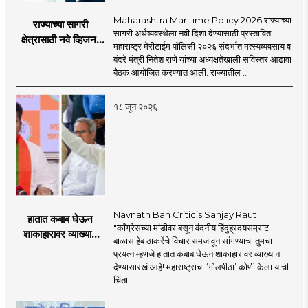
Maharashtra Maritime Policy 2026 राज्याच्या
राज्याच्या सागरी
सागरी अर्थव्यवस्थेला नवी दिशा देण्यासाठी प्रस्तावित
क्षेत्रासाठी नवे व्हिजन;
महाराष्ट्र मेरीटाईम पॉलिसी २०२६ संदर्भात मत्स्यव्यवसाय व
'महाराष्ट्र मेरीटाईम
बंदरे मंत्री नितेश राणे यांच्या अध्यक्षतेखाली सविस्तर आढावा
पॉलिसी २०२६'चा
बैठक आयोजित करण्यात आली. राज्यातील ..
प्रस्ताव
१८ जून २०२६
Navnath Ban Criticis Sanjay Raut
हातात कबाब घेऊन
"काँग्रेसच्या मांडीवर बसून वंदनीय हिंदुह्रदयसम्राट
शाकाहारावर व्याख्यान
बाळासाहेब ठाकरेंचे विचार समजावून सांगण्याचा तुमचा
देण्यासारखा राऊत यांचा
प्रयत्न म्हणजे हातात कबाब घेऊन शाकाहारावर व्याख्यान
प्रयत्न - नवनाथ बन
देण्यासारखं आहे! महाराष्ट्राचा ‘गोलपीठा’ कोणी केला याची
चिंता ..