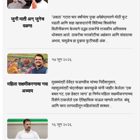
‘उबाठा’ गटात चार वर्षांनंतर पुन्हा अपेक्षेप्रमााणे मोठी फूट
जुनी माती अन् जुनेच
पडली आणि सहा खासदारांनी शिंदेंच्या शिवसेनेत
वळण!
विलीनीकरण केल्याने उद्धव ठाकरेंचे राजकीय अस्तित्वच
धोक्यात आले. ठाकरेंचा पराकोटीचा अहंकार आणि संवादाचा
अभाव, यामुळेच हा दुसर्‍या फुटीचाही अंक ..
१७ जून २०२६
मुख्यमंत्री देवेंद्र फडणवीस यांच्या निर्देशानुसार,
महिला सक्षमीकरणाचा नवा
महसूलमंत्री चंद्रशेखर बावनकुळे यांनी जाहीर केलेला ‘एक
अध्याय
बचत गट, एक हेक्टर जागा’ हा निर्णय महिला सक्षमीकरणाच्या
दिशेने टाकलेले एक ऐतिहासिक पाऊल म्हणावे लागेल. बांबू
आणि चारा लागवडीतून महिलांसाठी शाश्वत ..
१६ जून २०२६