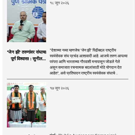
१८ जून २०२६
"देशाच्या नव्या म्हणजेच 'जेन झी' पिढीबद्दल राष्ट्रीय
'जेन झी' तरुणांवर संघाचा
स्वयंसेवक संघ प्रचंड आशावादी आहे. आजचे तरुण आपल्या
पूर्ण विश्वास! : सुनील
परंपरा आणि भारताच्या गौरवाशी मनापासून जोडले गेले
आंबेकर
असून समाजात रचनात्मक बदलांसाठी मोठे योगदान देत
आहेत", असे प्रतिपादन राष्ट्रीय स्वयंसेवक संघाचे ..
१७ जून २०२६