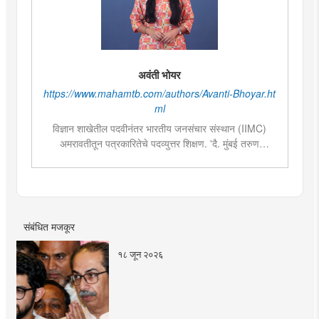
अवंती भोयर
https://www.mahamtb.com/authors/Avanti-Bhoyar.ht
ml
विज्ञान शाखेतील पदवीनंतर भारतीय जनसंचार संस्थान (IIMC)
अमरावतीतून पत्रकारितेचे पदव्युत्तर शिक्षण. 'दै. मुंबई तरुण
भारत'मध्ये वेब उपसंपादक या पदावर कार्यरत. शेती, साहित्य,
राजकारण या विषयात विशेष रस. हस्तकला, संगीत आणि कविता
लेखनाचा छंद....
संबंधित मजकूर
१८ जून २०२६