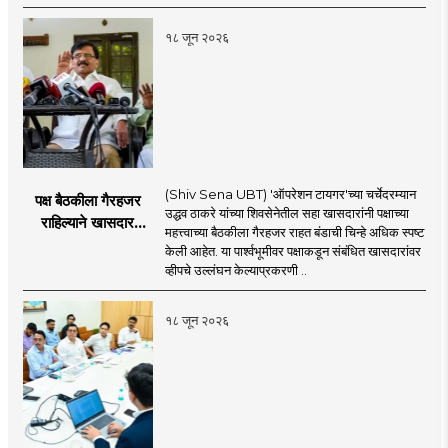
१८ जून २०२६
(Shiv Sena UBT) 'ऑपरेशन टायगर'च्या चर्चेदरम्यान
पक्ष बैठकीला गैरहजर
उद्धव ठाकरे यांच्या शिवसेनेतील सहा खासदारांनी पक्षाच्या
राहिल्याने खासदार
महत्त्वाच्या बैठकीला गैरहजर राहत बंडाची चिन्हे अधिक स्पष्ट
अपात्र ठरू शकतात का?
केली आहेत. या पार्श्वभूमीवर पक्षाकडून संबंधित खासदारांवर
व्हीप आणि कायदा नेमकं
व्हीपचे उल्लंघन केल्याप्रकरणी ..
काय सांगतो?
१८ जून २०२६