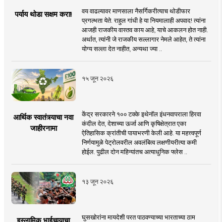
वय वाढल्यावर माणसाला नैसर्गिकरीत्याच थोडीफार
पर्याय थोडा सक्षम करा!
प्रगल्भता येते. राहुल गांधी हे या नियमालाही अपवाद! त्यांना
आजही राजकीय वास्तव काय आहे, याचे आकलन होत नाही.
अर्थात, त्यांनी जे राजकीय सल्लागार नेमले आहेत, ते त्यांना
योग्य सल्ला देत नाहीत, अन्यथा ज्या ..
१५ जून २०२६
केंद्र सरकारने १०० टक्के इथेनॉल इंधनवापराला हिरवा
आर्थिक स्वातंत्र्याचा नवा
कंदील देत, देशाच्या ऊर्जा आणि कृषिक्षेत्रात एका
जाहीरनामा
ऐतिहासिक क्रांतीची पायाभरणी केली आहे. या महत्त्वपूर्ण
निर्णयामुळे पेट्रोलवरील अवलंबित्व लक्षणीयरीत्या कमी
होईल. पुढील दोन महिन्यांतच अत्याधुनिक फ्लेस ..
१३ जून २०२६
घुसखोरांना मायदेशी परत पाठवण्याच्या भारताच्या ठाम
इस्लामिक भाईचार्‍याचा