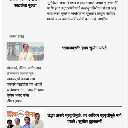
भूमिकेला बांगलादेशच्या कट्टरतावादी ‘जमात-ए-इस्लामी’
फाटलेला बुरखा
आणि इतर कट्टरपंथीयांनी कडाडून विरोध दर्शवला आहे.
स्वतःच्याच मुस्लीम नागरिकांना घुसखोर ठरवून, सीमेवर
मानवी ढाल उभारण्याची त्यांची वल्गना ही जागतिक ..
जरुर वाचा
'समाजव्रती' हभप सुयोग आपटे
संघकार्य, बँकिंग, संगीत अन्
कीर्तनाच्या माध्यमातून
समाजप्रबोधनाचा वसा
जपणारे वसईतील एक आदर्श
व्यक्तिमत्त्व, 'समाजव्रती' हभप
सुयोग आपटे यांचा
जीवनप्रवास.....
उद्धव ठाकरे प्रकृतीमुळे, तर आदित्य प्रवृत्तीमुळे मागे
पडले : सुशील कुलकर्णी