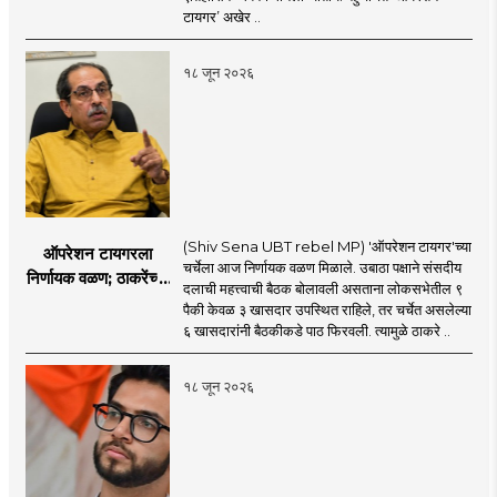
आमदारांसह नगरसेवकही
टायगर’ अखेर ..
शिंदेंकडे जाण्याच्या चर्चा
सुरू
१८ जून २०२६
(Shiv Sena UBT rebel MP) 'ऑपरेशन टायगर'च्या
ऑपरेशन टायगरला
चर्चेला आज निर्णायक वळण मिळाले. उबाठा पक्षाने संसदीय
निर्णायक वळण; ठाकरेंच्या
दलाची महत्त्वाची बैठक बोलावली असताना लोकसभेतील ९
बैठकीला ६ खासदार
पैकी केवळ ३ खासदार उपस्थित राहिले, तर चर्चेत असलेल्या
गैरहजर, थेट शिंदे सेनेत
६ खासदारांनी बैठकीकडे पाठ फिरवली. त्यामुळे ठाकरे ..
विलीन होण्याचा प्रस्ताव?
१८ जून २०२६