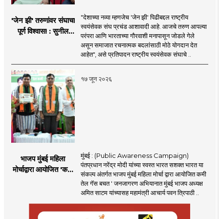
"देशाच्या नव्या म्हणजेच 'जेन झी' पिढीबद्दल राष्ट्रीय
'जेन झी' तरुणांवर संघाचा
स्वयंसेवक संघ प्रचंड आशावादी आहे. आजचे तरुण आपल्या
पूर्ण विश्वास! : सुनील
परंपरा आणि भारताच्या गौरवाशी मनापासून जोडले गेले
आंबेकर
असून समाजात रचनात्मक बदलांसाठी मोठे योगदान देत
आहेत", असे प्रतिपादन राष्ट्रीय स्वयंसेवक संघाचे ..
१७ जून २०२६
मुंबई : (Public Awareness Campaign)
भाजप मुंबई महिला
पंतप्रधान नरेंद्र मोदी यांच्या स्वस्त भारत सशक्त भारत या
मोर्चाद्वारा आयोजित 'कमी
संकल्प अंतर्गत भाजप मुंबई महिला मोर्चा द्वारा आयोजित कमी
तेल गॅस बचत ' उपक्रम
तेल गॅस बचत ' जनजागरण अभियानात मुंबई भाजप अध्यक्ष
अमित साटम यांच्यासह महामंत्री आचार्य पवन त्रिपाठी ..