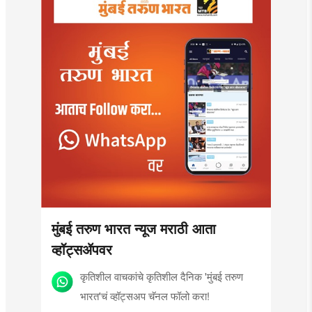
मुंबई तरुण भारत न्यूज मराठी आता
व्हॉट्सॲपवर
कृतिशील वाचकांचे कृतिशील दैनिक 'मुंबई तरुण
भारत'चं व्हॉट्सअप चॅनल फॉलो करा!