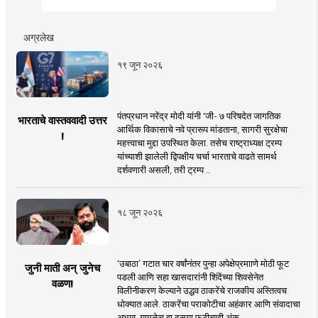
अग्रलेख
१९ जून २०२६
पंतप्रधान नरेंद्र मोदी यांनी 'जी- ७ परिषदेत जागतिक
भारताचे वास्तववादी उत्तर
आर्थिक विकासाचे नवे प्रारूप मांडताना, सागरी सुरक्षेचा
!
महत्त्वाचा मुद्दा उपस्थित केला. तसेच राष्ट्राध्यक्ष ट्रम्प
यांच्याशी झालेली द्विपक्षीय चर्चा भारताचे वाढते सामर्थ
दर्शवणारी असली, तरी ट्रम्प ..
१८ जून २०२६
‘उबाठा’ गटात चार वर्षांनंतर पुन्हा अपेक्षेप्रमााणे मोठी फूट
जुनी माती अन् जुनेच
पडली आणि सहा खासदारांनी शिंदेंच्या शिवसेनेत
वळण!
विलीनीकरण केल्याने उद्धव ठाकरेंचे राजकीय अस्तित्वच
धोक्यात आले. ठाकरेंचा पराकोटीचा अहंकार आणि संवादाचा
अभाव, यामुळेच हा दुसर्‍या फुटीचाही अंक ..