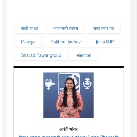
राखी जाधव
भाजपमध्ये प्रवेश
शरद पवार गट
निवडणूक
Rakhee Jadhav
joins BJP
Sharad Pawar group
election
अवंती भोयर
https://www.mahamtb.com/authors/Avanti-Bhoyar.ht