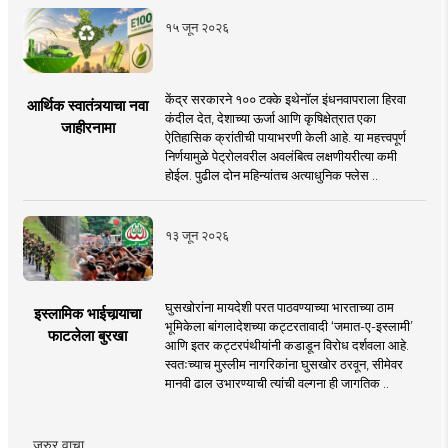
१५ जून २०२६
केंद्र सरकारने १०० टक्के इथेनॉल इंधनवापराला हिरवा
आर्थिक स्वातंत्र्याचा नवा
कंदील देत, देशाच्या ऊर्जा आणि कृषिक्षेत्रात एका
जाहीरनामा
ऐतिहासिक क्रांतीची पायाभरणी केली आहे. या महत्त्वपूर्ण
निर्णयामुळे पेट्रोलवरील अवलंबित्व लक्षणीयरीत्या कमी
होईल. पुढील दोन महिन्यांतच अत्याधुनिक फ्लेस ..
१३ जून २०२६
घुसखोरांना मायदेशी परत पाठवण्याच्या भारताच्या ठाम
इस्लामिक भाईचार्‍याचा
भूमिकेला बांगलादेशच्या कट्टरतावादी ‘जमात-ए-इस्लामी’
फाटलेला बुरखा
आणि इतर कट्टरपंथीयांनी कडाडून विरोध दर्शवला आहे.
स्वतःच्याच मुस्लीम नागरिकांना घुसखोर ठरवून, सीमेवर
मानवी ढाल उभारण्याची त्यांची वल्गना ही जागतिक ..
जरुर वाचा