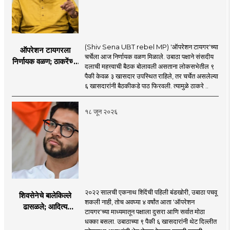
(Shiv Sena UBT rebel MP) 'ऑपरेशन टायगर'च्या
ऑपरेशन टायगरला
चर्चेला आज निर्णायक वळण मिळाले. उबाठा पक्षाने संसदीय
निर्णायक वळण; ठाकरेंच्या
दलाची महत्त्वाची बैठक बोलावली असताना लोकसभेतील ९
बैठकीला ६ खासदार
पैकी केवळ ३ खासदार उपस्थित राहिले, तर चर्चेत असलेल्या
गैरहजर, थेट शिंदे सेनेत
६ खासदारांनी बैठकीकडे पाठ फिरवली. त्यामुळे ठाकरे ..
विलीन होण्याचा प्रस्ताव?
१८ जून २०२६
२०२२ सालची एकनाथ शिंदेंची पहिली बंडखोरी, उबाठा पचवू
शिवसेनेचे बालेकिल्ले
शकली नाही, तोच अवघ्या ४ वर्षांत आता 'ऑपरेशन
ढासळले; आदित्य
टायगर'च्या माध्यमातून पक्षाला दुसरा आणि सर्वात मोठा
ठाकरेंच्या नेतृत्वावरच
धक्का बसला. उबाठाच्या ९ पैकी ६ खासदारांनी थेट दिल्लीत
प्रश्नचिन्ह? ठाकरे ब्रँड