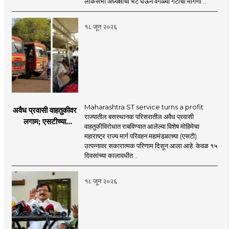
लोकसभा अध्यक्षांची भेट घेऊन वेगळ्या गटाची मागणी ..
नेमका कुठे चुकला?
१८ जून २०२६
Maharashtra ST service turns a profit
अवैध प्रवासी वाहतुकीवर
राज्यातील बसस्थानक परिसरातील अवैध प्रवासी
लगाम; एसटीच्या
वाहतुकीविरोधात राबविण्यात आलेल्या विशेष मोहिमेचा
उत्पन्नात १५ दिवसांत
महाराष्ट्र राज्य मार्ग परिवहन महामंडळाच्या (एसटी)
४३.८३ कोटींची वाढ!
उत्पन्नावर सकारात्मक परिणाम दिसून आला आहे. केवळ १५
दिवसांच्या कालावधीत ..
१८ जून २०२६