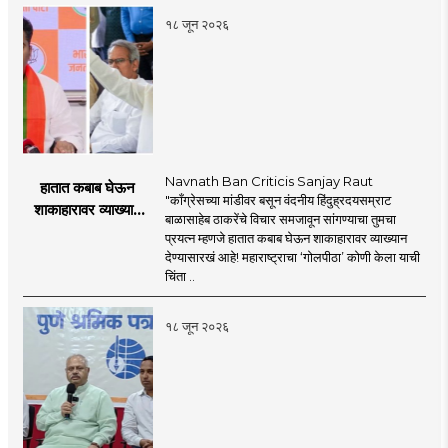
१८ जून २०२६
Navnath Ban Criticis Sanjay Raut
हातात कबाब घेऊन
"काँग्रेसच्या मांडीवर बसून वंदनीय हिंदुह्रदयसम्राट
शाकाहारावर व्याख्यान
बाळासाहेब ठाकरेंचे विचार समजावून सांगण्याचा तुमचा
देण्यासारखा राऊत यांचा
प्रयत्न म्हणजे हातात कबाब घेऊन शाकाहारावर व्याख्यान
प्रयत्न - नवनाथ बन
देण्यासारखं आहे! महाराष्ट्राचा ‘गोलपीठा’ कोणी केला याची
चिंता ..
१८ जून २०२६