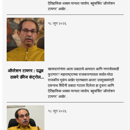
नगरसेवकही शिंदेंच्या
ऐतिहासिक धक्का मानला जातोय. बहुचर्चित ‘ऑपरेशन
वाटेवर?
टायगर’ अखेर ..
१८ जून २०२६
खासदारांनंतर आता उबाठाचे आमदार आणि नगरसेवकही
ऑपरेशन टायगर : उद्धव
फुटणार? महाराष्ट्राच्या राजकारणातला सर्वात मोठा
ठाकरे डॅमेज कंट्रोल
राजकीय भूकंप अखेर प्रत्यक्षात आला! उपमुख्यमंत्री
करण्यात सपशेल अपयशी!
एकनाथ शिंदेंनी उबाठा गटाला दिलेला हा दुसरा आणि
सहा खासदारांनंतर
ऐतिहासिक धक्का मानला जातोय. बहुचर्चित ‘ऑपरेशन
आमदारांसह नगरसेवकही
टायगर’ अखेर ..
शिंदेंकडे जाण्याच्या चर्चा
सुरू
१८ जून २०२६