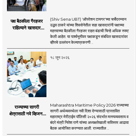
(Shiv Sena UBT) 'ऑपरेशन टायगर'च्या चर्चेदरम्यान
पक्ष बैठकीला गैरहजर
उद्धव ठाकरे यांच्या शिवसेनेतील सहा खासदारांनी पक्षाच्या
राहिल्याने खासदार
महत्त्वाच्या बैठकीला गैरहजर राहत बंडाची चिन्हे अधिक स्पष्ट
अपात्र ठरू शकतात का?
केली आहेत. या पार्श्वभूमीवर पक्षाकडून संबंधित खासदारांवर
व्हीप आणि कायदा नेमकं
व्हीपचे उल्लंघन केल्याप्रकरणी ..
काय सांगतो?
१८ जून २०२६
Maharashtra Maritime Policy 2026 राज्याच्या
राज्याच्या सागरी
सागरी अर्थव्यवस्थेला नवी दिशा देण्यासाठी प्रस्तावित
क्षेत्रासाठी नवे व्हिजन;
महाराष्ट्र मेरीटाईम पॉलिसी २०२६ संदर्भात मत्स्यव्यवसाय व
'महाराष्ट्र मेरीटाईम
बंदरे मंत्री नितेश राणे यांच्या अध्यक्षतेखाली सविस्तर आढावा
पॉलिसी २०२६'चा
बैठक आयोजित करण्यात आली. राज्यातील ..
प्रस्ताव