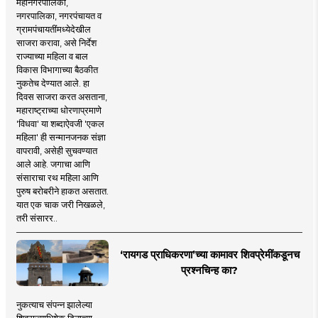
महानगरपालिका,
नगरपालिका, नगरपंचायत व
ग्रामपंचायतींमध्येदेखील
साजरा करावा, असे निर्देश
राज्याच्या महिला व बाल
विकास विभागाच्या बैठकीत
नुकतेच देण्यात आले. हा
दिवस साजरा करत असताना,
महाराष्ट्राच्या धोरणाप्रमाणे
'विधवा' या शब्दाऐवजी 'एकल
महिला' ही सन्मानजनक संज्ञा
वापरावी, असेही सुचवण्यात
आले आहे. जगाचा आणि
संसाराचा रथ महिला आणि
पुरुष बरोबरीने हाकत असतात.
यात एक चाक जरी निखळले,
तरी संसारर..
‘रायगड प्राधिकरणा’च्या कामावर शिवप्रेमींकडूनच
प्रश्नचिन्ह का?
नुकत्याच संपन्न झालेल्या
शिवराज्याभिषेक दिनाच्या