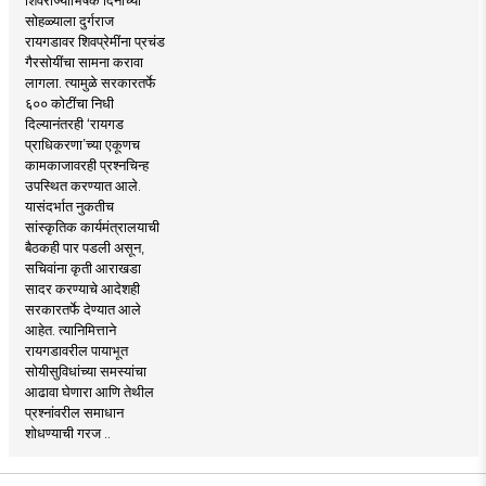
सोहळ्याला दुर्गराज
रायगडावर शिवप्रेमींना प्रचंड
गैरसोयींचा सामना करावा
लागला. त्यामुळे सरकारतर्फे
६०० कोटींचा निधी
दिल्यानंतरही ‘रायगड
प्राधिकरणा’च्या एकूणच
कामकाजावरही प्रश्नचिन्ह
उपस्थित करण्यात आले.
यासंदर्भात नुकतीच
सांस्कृतिक कार्यमंत्रालयाची
बैठकही पार पडली असून,
सचिवांना कृती आराखडा
सादर करण्याचे आदेशही
सरकारतर्फे देण्यात आले
आहेत. त्यानिमित्ताने
रायगडावरील पायाभूत
सोयीसुविधांच्या समस्यांचा
आढावा घेणारा आणि तेथील
प्रश्नांवरील समाधान
शोधण्याची गरज ..