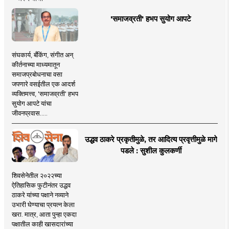
'समाजव्रती' हभप सुयोग आपटे
संघकार्य, बँकिंग, संगीत अन्
कीर्तनाच्या माध्यमातून
समाजप्रबोधनाचा वसा
जपणारे वसईतील एक आदर्श
व्यक्तिमत्त्व, 'समाजव्रती' हभप
सुयोग आपटे यांचा
जीवनप्रवास.....
उद्धव ठाकरे प्रकृतीमुळे, तर आदित्य प्रवृत्तीमुळे मागे
पडले : सुशील कुलकर्णी
शिवसेनेतील २०२२च्या
ऐतिहासिक फुटीनंतर उद्धव
ठाकरे यांच्या पक्षाने नव्याने
उभारी घेण्याचा प्रयत्न केला
खरा. मात्र, आता पुन्हा एकदा
पक्षातील काही खासदारांच्या