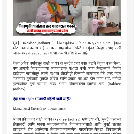
मुंबई : (Rakhee Jadhav)
ऐन निवडणूकीच्या तोंडावर शरद पवार गटाला मुंबईत
मोठा धक्का बसला आहे. आ. पराग शाह यांच्या उपस्थितीत मुंबई जिल्हा अध्यक्ष राखी
जाधव (Rakhee Jadhav) या भाजपमध्ये प्रवेश केला आहे.
गेल्या अनेक वर्षांपासून राखी जाधव या मुंबईत शरद पवार गटाचे नेतृत्व करत होत्या.
पण आगामी निवडणूकांच्या जागावाटपात पक्षाला कमी जागा मिळाल्याने निर्माण
झालेल्या नाराजीतून त्यांनी पक्षाला सोडचिठ्ठी दिल्याचे सांगण्यात येते. शरद पवार
गटासमोर युतीसाठी मुंबईत काँग्रेस आणि उबाठा गट असे दोन पर्याय आहे. यापैकी
कुणासोबत युती करणार, यावर अद्याप शिक्कामोर्तब झालेले नाही. (Rakhee
Jadhav)
हेही वाचा : BJP : भाजपची पहिली यादी जाहीर
विकासासाठी निर्णय घेतला - राखी जाधव
भाजप प्रवेशानंतर राखी जाधव (Rakhee Jadhav) म्हणाल्या की, "मुंबई शहराच्या
हितासाठी आणि माझ्या मतदारसंघातील विकासकामांसाठी आणि मुंबई शहरात
झपाट्याने होत असलेल्या विकासकामांप्रमाणेच घाटकोपरमध्येसुद्धा विकासकामे