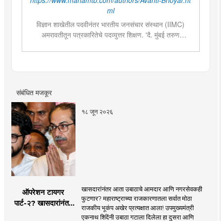
ml
विज्ञान शाखेतील पदवीनंतर भारतीय जनसंचार संस्थान (IIMC)
अमरावतीतून पत्रकारितेचे पदव्युत्तर शिक्षण. 'दै. मुंबई तरुण
भारत'मध्ये वेब उपसंपादक या पदावर कार्यरत. शेती, साहित्य,
राजकारण या विषयात विशेष रस. हस्तकला, संगीत आणि कविता
लेखनाचा छंद....
संबंधित मजकूर
१८ जून २०२६
खासदारांनंतर आता उबाठाचे आमदार आणि नगरसेवकही
ऑपरेशन टायगर
फुटणार? महाराष्ट्राच्या राजकारणातला सर्वात मोठा
पार्ट-२? खासदारांनंतर
राजकीय भूकंप अखेर प्रत्यक्षात आला! उपमुख्यमंत्री
आता आमदार आणि
एकनाथ शिंदेंनी उबाठा गटाला दिलेला हा दुसरा आणि