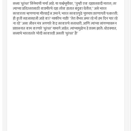
सध्या ‘धुरंधर’ सिनेमाची चर्चा आहे. या पार्श्वभूमीवर, “तुम्ही एक दहशतवादी माराल, तर
त्याच्या प्रतिउत्तरासाठी काश्मीरचे दहा लोक हातात बंदुका घेतील,” असे भारत
सरकारला म्हणणार्‍या मीरवाईज उमरने, भारत सरकारपुढे चुपचाप शरणागती पत्करली.
ही कृती सहजासहजी आहे का? नक्कीच नाही! “तेरा वैभव अमर रहे माँ हम दिन चार रहे
ना रहे” असा जीवन मंत्र जगणारे केंद्र सरकारचे सत्ताधारी, आणि त्यांच्या सांगण्यावरून
प्रशासनात काम करणारे ‘धुरंधर’ यामागे आहेत. त्यांच्यामुळेच हे शक्य झालेे. थोडक्यात,
सध्याचे भारतातले ’मोदी सरकारही असली ‘धुरंधर’ हैं!’