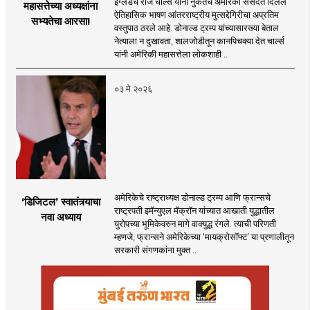
इंग्लंडचे राजे चार्ल्स यांनी नुकतेच अमेरिकी संसदेत दिलेले
महासत्तेच्या अध्यक्षांना
ऐतिहासिक भाषण आंतरराष्ट्रीय मुत्सद्देगिरीचा अप्रतिम
सभ्यतेचा आरसा!
वस्तुपाठ ठरले आहे. डोनाल्ड ट्रम्प यांच्यासारख्या बेताल
नेत्याला न दुखावता, शालजोडीतून कानपिचक्या देत चार्ल्स
यांनी अमेरिकी महासत्तेला लोकशाही ..
०३ मे २०२६
अमेरिकेचे राष्ट्राध्यक्ष डोनाल्ड ट्रम्प आणि फ्रान्सचे
‘डिजिटल’ स्वातंत्र्याचा
राष्ट्रपती इमॅन्युएल मॅक्रॉन यांच्यात आखाती युद्धातील
नवा अध्याय
युरोपच्या भूमिकेवरुन मागे वाक्युद्ध रंगले. त्याची परिणती
म्हणजे, फ्रान्सने अमेरिकेच्या ‘मायक्रोसॉफ्ट’ या प्रणालीतून
सरकारी संगणकांना मुक्त ..