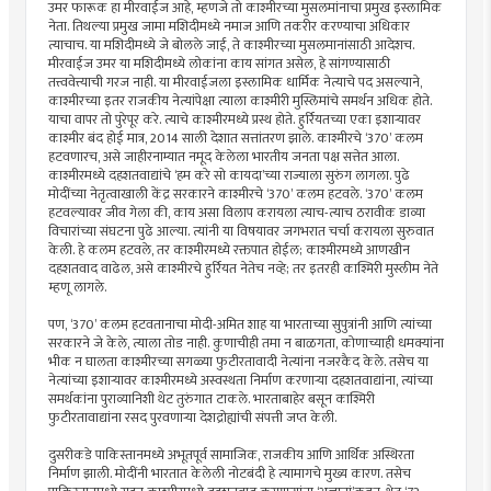
उमर फारूक हा मीरवाईज आहे, म्हणजे तो काश्मीरच्या मुसलमांनाचा प्रमुख इस्लामिक
नेता. तिथल्या प्रमुख जामा मशिदीमध्ये नमाज आणि तकरीर करण्याचा अधिकार
त्याचाच. या मशिदीमध्ये जे बोलले जाई, ते काश्मीरच्या मुसलमानांसाठी आदेशच.
मीरवाईज उमर या मशिदीमध्ये लोकांना काय सांगत असेल, हे सांगण्यासाठी
तत्त्ववेत्त्याची गरज नाही. या मीरवाईजला इस्लामिक धार्मिक नेत्याचे पद असल्याने,
काश्मीरच्या इतर राजकीय नेत्यांपेक्षा त्याला काश्मीरी मुस्लिमांचे समर्थन अधिक होते.
याचा वापर तो पुरेपूर करे. त्याचे काश्मीरमध्ये प्रस्थ होते. हुर्रियतच्या एका इशार्‍यावर
काश्मीर बंद होई मात्र, 2014 साली देशात सत्तांतरण झाले. काश्मीरचे ‘370’ कलम
हटवणारच, असे जाहीरनाम्यात नमूद केलेला भारतीय जनता पक्ष सत्तेत आला.
काश्मीरमध्ये दहशतवाद्यांचे ‘हम करे सो कायदा’च्या राज्याला सुरुंग लागला. पुढे
मोदींच्या नेतृत्वाखाली केंद्र सरकारने काश्मीरचे ‘370’ कलम हटवले. ‘370’ कलम
हटवल्यावर जीव गेला की, काय असा विलाप करायला त्याच-त्याच ठरावीक डाव्या
विचारांच्या संघटना पुढे आल्या. त्यांनी या विषयावर जगभरात चर्चा करायला सुरुवात
केली. हे कलम हटवले, तर काश्मीरमध्ये रक्तपात होईल; काश्मीरमध्ये आणखीन
दहशतवाद वाढेल, असे काश्मीरचे हुर्रियत नेतेच नव्हे; तर इतरही काश्मिरी मुस्लीम नेते
म्हणू लागले.
पण, ‘370’ कलम हटवतानाचा मोदी-अमित शाह या भारताच्या सुपुत्रांनी आणि त्यांच्या
सरकारने जे केले, त्याला तोड नाही. कुणाचीही तमा न बाळगता, कोणाच्याही धमक्यांना
भीक न घालता काश्मीरच्या सगळ्या फुटीरतावादी नेत्यांना नजरकैद केले. तसेच या
नेत्यांच्या इशार्‍यावर काश्मीरमध्ये अस्वस्थता निर्माण करणार्‍या दहशतवाद्यांना, त्यांच्या
समर्थकांना पुराव्यानिशी थेट तुरुंगात टाकले. भारताबाहेर बसून काश्मिरी
फुटीरतावाद्यांना रसद पुरवणार्‍या देशद्रोह्यांची संपत्ती जप्त केली.
दुसरीकडे पाकिस्तानमध्ये अभूतपूर्व सामाजिक, राजकीय आणि आर्थिक अस्थिरता
निर्माण झाली. मोदींनी भारतात केलेली नोटबंदी हे त्यामागचे मुख्य कारण. तसेच