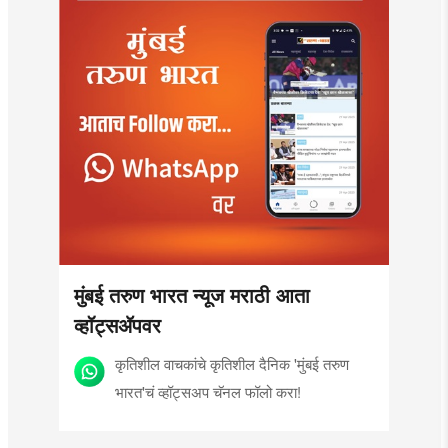
मुंबई तरुण भारत न्यूज मराठी आता
व्हॉट्सॲपवर
कृतिशील वाचकांचे कृतिशील दैनिक 'मुंबई तरुण
भारत'चं व्हॉट्सअप चॅनल फॉलो करा!