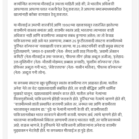
कार्यान्वित करणार्‍या मीरवाईज उमरला माहिती आहे की, जे भारतीय अधिकारी
आपल्याला आपल्या घरात नजरकैदेत ठेवू शकतात, ते आपल्या समाजमाध्यमांवरील
खात्यांनाही बरोबर कायद्यात ठेवू शकतात.
या मीरवाईज उमरची कारकीर्द आणि 1990च्या दशकापासून रक्तरंजित झालेल्या
काश्मीरचे वास्तव समांतर आहे. काश्मीर स्वतंत्र आहे, भारताचा त्याच्यावर काही
अधिकार नाही आणि काश्मीरचा जवळचा संबंध कुणाचा असेल; तर तो केवळ
पाकिस्तानचा आहे असे मत असणार्‍या, तब्बल 26 फुटीरतावादी संघटना काश्मीरमध्ये
‘हुर्रियत कॉन्फरन्स’ नावाखाली एकत्र आल्या. या 26 संघटनांपैकी काही प्रमुख संघटना
पुढीलप्रमाणे, ‘जमात-ए-इस्लामी’ (नेता- सैयद अली शाह गिलानी), ‘अवामी अ‍ॅक्शन
कमिटी’ (नेता-मीरवाईज उमर फारूक), ‘पीपल्स लीग’ (शेख अब्दुल अजीज), ‘इत्तेहाद-
उल-मुस्लिमीन’ (नेता- मौलवी मोहम्मद अब्बास अन्सारी), ‘मुस्लीम कॉन्फरन्स’ (नेता-
प्रोफेसर अब्दुल गनी भट), ‘जेकेएलएफ’ (नेता- यासीन मलिक), ‘पीपल्स कॉन्फरन्स’
(नेता- अब्दुल गनी लोन).
या सगळ्या संघटना खूप पूर्वीपासून स्वतंत्र काश्मीरचा राग आळवत होत्या. यातील
अनेक नेते तर थेट दहशतवादाशी संबंधित होते, तर काही बौद्धिक आणि धार्मिक
मुखवटे घालून, दहशतवाद्यांचे समर्थन करत होते. यातील अनेक नेत्यांच्या
मिरवणुकीमध्ये, पाकिस्तानचे झेंडेही फडकले होते. ‘हुर्रियत’च्या नेत्यांचे म्हणणे होते की,
”काश्मीरमध्ये शांती प्रस्थापित करायची असेल तर, जनमत घ्या आणि काश्मीरला
भारतापासून स्वातंत्र्य द्या.” पुढे या नेत्यांनी मागणी केली की, काश्मीरसाठी
पाकिस्तानसोबत भारत सरकारने बोलणी करावी. याचाच अर्थ; त्यांचे म्हणणे होते की,
भारताच्या काश्मीरमध्ये स्थिरता आणायची ताकद भारतात नाही, तर पाकिस्तानमध्ये
आहे. कळस म्हणजे, हे हुर्रियतचे नेते पाकिस्तानी अधिकार्‍यांना अनेकदा काश्मीर
मुद्द्यावरून भेटलेही होते. या सगळ्यात मीरवाईज हा पुढे होता.