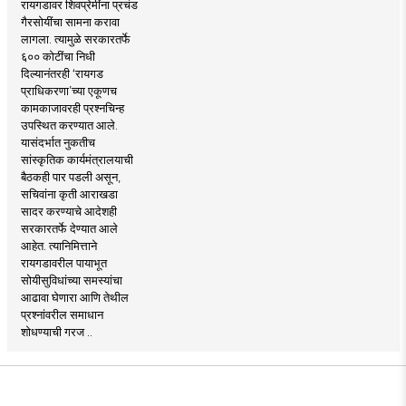
रायगडावर शिवप्रेमींना प्रचंड
गैरसोयींचा सामना करावा
लागला. त्यामुळे सरकारतर्फे
६०० कोटींचा निधी
दिल्यानंतरही ‘रायगड
प्राधिकरणा’च्या एकूणच
कामकाजावरही प्रश्नचिन्ह
उपस्थित करण्यात आले.
यासंदर्भात नुकतीच
सांस्कृतिक कार्यमंत्रालयाची
बैठकही पार पडली असून,
सचिवांना कृती आराखडा
सादर करण्याचे आदेशही
सरकारतर्फे देण्यात आले
आहेत. त्यानिमित्ताने
रायगडावरील पायाभूत
सोयीसुविधांच्या समस्यांचा
आढावा घेणारा आणि तेथील
प्रश्नांवरील समाधान
शोधण्याची गरज ..