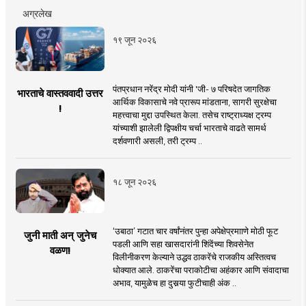
अग्रलेख
१९ जून २०२६
पंतप्रधान नरेंद्र मोदी यांनी 'जी- ७ परिषदेत जागतिक
भारताचे वास्तववादी उत्तर
आर्थिक विकासाचे नवे प्रारूप मांडताना, सागरी सुरक्षेचा
!
महत्त्वाचा मुद्दा उपस्थित केला. तसेच राष्ट्राध्यक्ष ट्रम्प
यांच्याशी झालेली द्विपक्षीय चर्चा भारताचे वाढते सामर्थ
दर्शवणारी असली, तरी ट्रम्प ..
१८ जून २०२६
‘उबाठा’ गटात चार वर्षांनंतर पुन्हा अपेक्षेप्रमााणे मोठी फूट
जुनी माती अन् जुनेच
पडली आणि सहा खासदारांनी शिंदेंच्या शिवसेनेत
वळण!
विलीनीकरण केल्याने उद्धव ठाकरेंचे राजकीय अस्तित्वच
धोक्यात आले. ठाकरेंचा पराकोटीचा अहंकार आणि संवादाचा
अभाव, यामुळेच हा दुसर्‍या फुटीचाही अंक ..