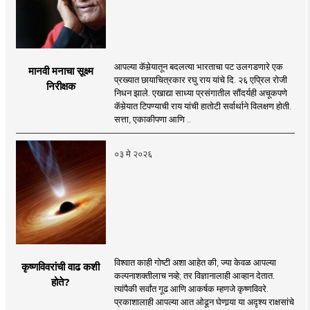
आपल्या कॅमेर्‍यातून बदलत्या भारताचा पट उलगडणारे एक
मानवी मनाचा सूक्ष्म
प्रख्यात छायाचित्रकार रघु राय यांचे दि. २६ एप्रिल रोजी
निरीक्षक
निधन झाले. एखाद्या साध्या प्रसंगातील सौंदर्यही अचूकपणे
कॅमेर्‍यात टिपण्याची राय यांची हातोटी सर्वार्थाने विलक्षण होती.
सत्ता, एकाकीपणा आणि ..
०३ मे २०२६
विश्वात काही गोष्टी अशा आहेत की, ज्या केवळ आपल्या
कृष्णविवरांची वाढ कशी
कल्पनाशक्तीलाच नव्हे; तर विज्ञानालाही आव्हान देतात.
होते?
त्यांपैकी सर्वांत गूढ आणि आकर्षक म्हणजे कृष्णविवरे.
प्रकाशालाही आपल्या आत ओढून घेणार्‍या या अदृश्य राक्षसांचे