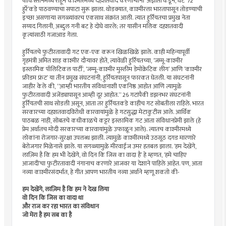
पाकिस्तानमध्ये राहून काश्मीरमध्ये दहशतवाद करणार्‍यांना ‘अज्ञातां’कडून, थेट ‘72
हुर्रे’कडे पाठवण्याचा सपाटा सुरू झाला. थोडक्यात, काश्मीरला भारतापासून तोडण्याची
इच्छा असणार्‍या सगळ्यांवरच एकसाथ संक्रांत आली. त्यात हुर्रियतचा प्रमुख नेता
सय्यद गिलानी, अब्दुल गनी बट हे दोघे वारले; तर यासीन मलिक दहशतवादी
कृत्यांसाठी गजाआड गेला.
हुर्रियतचे फुटीरतावादी गट एक-एक करून खिळखिळे झाले. काही महिन्यापूर्वी
गृहमंत्री अमित शाह काश्मीर दौर्‍यावर होते, त्यावेळी हुर्रियतच्या, ‘जम्मू-काश्मीर
इस्लामिक पॉलिटिकल पार्टी’, ‘जम्मू-काश्मीर मुस्लीम डेमोक्रेटिक लीग’ आणि ‘काश्मीर
फ्रीडम फ्रंट’ या तीन प्रमुख संघटनांनी, हुर्रियतपासून फारकत घेतली. या संघटनांनी
जाहीर केले की, “आम्ही भारतीय संविधानाशी एकनिष्ठ आहोत आणि त्यामुळे
फुटीरतावादी अजेंड्यापासून आम्ही दूर आहोत.” 26 गटांपैकी डझनभर संघटनांनी
हुर्रियतची साथ सोडली असून, आता तर हुर्रियतकडे काहीच गट सोबतीला राहिले. भारत
सरकारच्या दहशतवादविरोधी कारवायांमुळे हे गटसुद्धा मेटाकुटीस आले. आर्थिक
पाठबळ नाही, सोबतचे कधीकाळचे कट्टर इस्लामिक गट आता संविधानप्रेमी झाले (हे
प्रेम अर्थातच मोदी सरकारच्या कारवायांमुळे उफाळून आले). त्यातच काश्मीरमध्ये
लोकांना रोजगार-सुरक्षा उपलब्ध झाली. त्यामुळे काश्मीरमध्ये उठसूठ दगड मारणारे
बेरोजगार मिळेनासे झाले. या सगळ्यामुळे मीरवाईज उमर हतबल झाला. ‘हम देखेंगे,
लाज़िम है कि हम भी देखेंगे, वो दिन कि जिस का वादा है’ हे म्हणत, ‘हमे चाहिए
आजादी’चा फुटीरतावादी नंगानाच करणारे आजवर या देशाने पाहिले आहेत. पण, आता
नव्या काश्मीरसंदर्भात, हे गीत आपण भारतीय नव्या अर्थाने म्हणू शकतो की-
हम देखेंगे, लाज़िम है कि हम ने देख लिया
वो दिन कि जिस का वादा था
और राज कर रहा भारत का संविधान
जो मेरा है हम सब का है