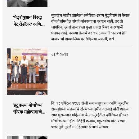
नुकताच जाहीर झालेला अमेरिका-इराण युद्धविराम हा केवळ
'पेट्रोयुआन विरुद्ध
दोन देशांमधील संघर्ष थांबवण्याचा प्रयत्न नाही, तर तो
पेट्रोडॉलर' आणि
जागतिक ऊर्जा बाजाराला पुन्हा एकदा स्थिर करण्याची
भारताचा 'पेट्रो-रुपी'
धडपड आहे. कच्च्या तेलाचे दर १५ टक्क्यांनी घसरणे ही
संकल्प
बाजाराची तात्कालिक प्रतिक्रिया असली, तरी ..
०३ मे २०२६
दि. १८ एप्रिल १९६६ रोजी समाजसुधारक आणि ‘मुस्लीम
‘इटुकल्या मोर्चा’च्या
सत्यशोधक मंडळा’चे संस्थापक हमीद दलवाई यांनी अवघ्या
‘हीरक महोत्सवा’चे
सात मुसलमान महिलांना घेऊन मुंबईतील कौन्सिल हॉलवर
लखलखते पैलू
मोर्चा काढला होता. तिहेरी तलाक, बहुपत्नीत्व यांसारख्या
प्रथांमुळे मुस्लीम महिलांवर होणारा अन्याय ..