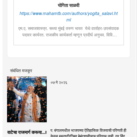
योगिता साळवी
https://www.mahamtb.com/authors/yogita_salavi.ht
ml
एम.ए. समाजशास्त्र. सध्या मुंबई तरुण भारत येथे वार्ताहर-उपसंपादक
पदावर कार्यरत. राजकीय कार्यकर्ता म्हणून प्रदीर्घ अनुभव. विविध
सामाजिक प्रश्‍नांच्या अभ्यासाची आवड व लिखाण. वस्त्यांचे वास्तव हे
मुंबई तरुण भारतमधील लोकप्रिय सदराच्या लेखिका.
संबंधित मजकूर
०७ मे २०२६
प. बंगालमधील भाजपच्या ऐतिहासिक विजयाची परिणती ही
वाटेचा राजमार्ग करूया...!
केवळ ममतादीदींच्या बेबंदशाहीचाच परिणाम नाही, तर हिंदू