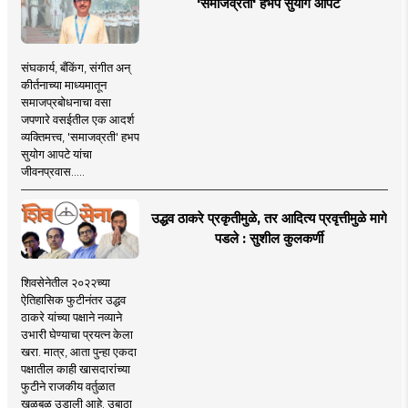
'समाजव्रती' हभप सुयोग आपटे
संघकार्य, बँकिंग, संगीत अन्
कीर्तनाच्या माध्यमातून
समाजप्रबोधनाचा वसा
जपणारे वसईतील एक आदर्श
व्यक्तिमत्त्व, 'समाजव्रती' हभप
सुयोग आपटे यांचा
जीवनप्रवास.....
उद्धव ठाकरे प्रकृतीमुळे, तर आदित्य प्रवृत्तीमुळे मागे
पडले : सुशील कुलकर्णी
शिवसेनेतील २०२२च्या
ऐतिहासिक फुटीनंतर उद्धव
ठाकरे यांच्या पक्षाने नव्याने
उभारी घेण्याचा प्रयत्न केला
खरा. मात्र, आता पुन्हा एकदा
पक्षातील काही खासदारांच्या
फुटीने राजकीय वर्तुळात
खळबळ उडाली आहे. उबाठा