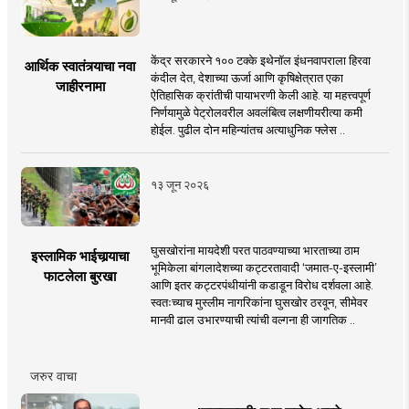
केंद्र सरकारने १०० टक्के इथेनॉल इंधनवापराला हिरवा
आर्थिक स्वातंत्र्याचा नवा
कंदील देत, देशाच्या ऊर्जा आणि कृषिक्षेत्रात एका
जाहीरनामा
ऐतिहासिक क्रांतीची पायाभरणी केली आहे. या महत्त्वपूर्ण
निर्णयामुळे पेट्रोलवरील अवलंबित्व लक्षणीयरीत्या कमी
होईल. पुढील दोन महिन्यांतच अत्याधुनिक फ्लेस ..
१३ जून २०२६
घुसखोरांना मायदेशी परत पाठवण्याच्या भारताच्या ठाम
इस्लामिक भाईचार्‍याचा
भूमिकेला बांगलादेशच्या कट्टरतावादी ‘जमात-ए-इस्लामी’
फाटलेला बुरखा
आणि इतर कट्टरपंथीयांनी कडाडून विरोध दर्शवला आहे.
स्वतःच्याच मुस्लीम नागरिकांना घुसखोर ठरवून, सीमेवर
मानवी ढाल उभारण्याची त्यांची वल्गना ही जागतिक ..
जरुर वाचा