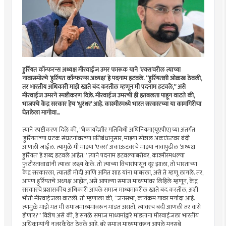
हुर्रियत कॉन्फरन्स अध्यक्ष मीरवाईज उमर फारूक याने ‘एक्स’वरील त्याच्या
नावासमोरचे ‘हुर्रियत कॉन्फरन्स अध्यक्ष’ हे पदनाम हटवले. “हुर्रियतशी ओळख ठेवली,
तर भारतीय अधिकारी माझे खाते बंद करतील म्हणून मी पदनाम हटवले,” असे
मीरवाईज उमरने स्पष्टीकरण दिले. मीरवाईज उमरची ही हतबलता पाहून वाटते की,
भाजपचे केंद्र सरकार हेच ‘धुरंधर’ आहे. काश्मीरमध्ये भारत सरकारच्या या कामगिरीचा
घेतलेला मागोवा...
त्याने स्पष्टीकरण दिले की, “बेकायदेशीर गतिविधी अधिनियमा(यूएपीए)च्या अंतर्गत
‘हुर्रियत’च्या घटक संघटनांवरच्या प्रतिबंधानुसार, माझ्या सोशल अकाऊंटवर बंदी
आणली जाईल. त्यामुळे मी माझ्या ‘एक्स’ अकांऊटवरचे माझ्या नावापुढील ‘अध्यक्ष
हुर्रियत’ हे शब्द हटवले आहेत.” त्याने पदनाम हटवल्याबरोबर, काश्मीरमधल्या
फुटीरतावाद्यांनी त्याला लक्ष्य केले. तो त्याच्या विचारांपासून दूर झाला, तो भारताच्या
केंद्र सरकारला, त्यातही मोदी आणि अमित शाह यांना घाबरला, असे ते म्हणू लागले. तर,
आपण हुर्रियतचे अध्यक्ष आहोत, असे आपल्या समाज माध्यमांवर लिहिले म्हणून, केंद्र
सरकारचे प्रशासकीय अधिकारी आपले समाज माध्यमावरील खाते बंद करतील, अशी
भीती मीरवाईजला वाटली. तो म्हणाला की, “जनसभा, कार्यक्रम यावर मर्यादा आहे.
त्यामुळे माझे मत मी समाजमाध्यमांवरून मांडत असतो, त्यावरच बंदी आणली तर कसे
होणार?” विशेष असे की, हे सगळे समाज माध्यमांद्वारे मांडताना मीरवाईजला भारतीय
अधिकार्‍यांनी नजरकैदेत ठेवले आहे. बरे समाज माध्यमावरून आपले मनसुबे