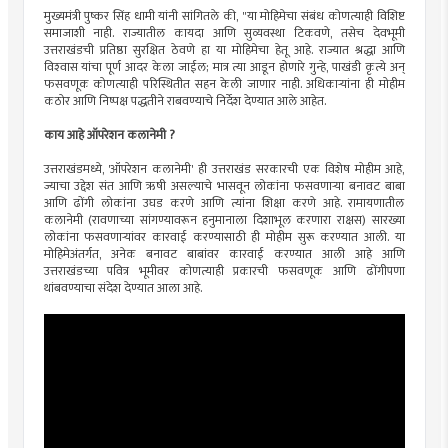
मुख्यमंत्री पुष्कर सिंह धामी यांनी सांगितले की, "या मोहिमेचा संबंध कोणत्याही विशिष्ट
समाजाशी नाही. राज्यातील कायदा आणि सुव्यवस्था टिकवणे, तसेच देवभूमी
उत्तराखंडची प्रतिष्ठा सुरक्षित ठेवणे हा या मोहिमेचा हेतू आहे. राज्यात श्रद्धा आणि
विश्‍वास यांचा पूर्ण आदर केला जाईल; मात्र त्या आडून होणारे गुन्हे, पाखंडी कृत्ये अन्
फसवणूक कोणत्याही परिस्थितीत सहन केली जाणार नाही. अधिकार्‍यांना ही मोहीम
कठोर आणि निष्पक्ष पद्धतीने राबवण्याचे निर्देश देण्यात आले आहेत.
काय आहे ऑपरेशन कलानेमी ?
उत्तराखंडमध्ये, 'ऑपरेशन कलानेमी' ही उत्तराखंड सरकारची एक विशेष मोहीम आहे,
ज्याचा उद्देश संत आणि ऋषी असल्याचे भासवून लोकांना फसवणाऱ्या बनावट बाबा
आणि ढोंगी लोकांना उघड करणे आणि त्यांना शिक्षा करणे आहे. रामायणातील
कलानेमी (रावणाच्या सांगण्यावरून हनुमानाला दिशाभूल करणारा राक्षस) सारख्या
लोकांना फसवणाऱ्यांवर कारवाई करण्यासाठी ही मोहीम सुरू करण्यात आली. या
मोहिमेअंतर्गत, अनेक बनावट बाबांवर कारवाई करण्यात आली आहे आणि
उत्तराखंडच्या पवित्र भूमीवर कोणत्याही प्रकारची फसवणूक आणि ढोंगीपणा
थांबवण्याचा संदेश देण्यात आला आहे.