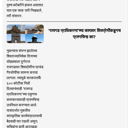
पुरुष बरोबरीने हाकत असतात.
यात एक चाक जरी निखळले,
तरी संसारर..
‘रायगड प्राधिकरणा’च्या कामावर शिवप्रेमींकडूनच
प्रश्नचिन्ह का?
नुकत्याच संपन्न झालेल्या
शिवराज्याभिषेक दिनाच्या
सोहळ्याला दुर्गराज
रायगडावर शिवप्रेमींना प्रचंड
गैरसोयींचा सामना करावा
लागला. त्यामुळे सरकारतर्फे
६०० कोटींचा निधी
दिल्यानंतरही ‘रायगड
प्राधिकरणा’च्या एकूणच
कामकाजावरही प्रश्नचिन्ह
उपस्थित करण्यात आले.
यासंदर्भात नुकतीच
सांस्कृतिक कार्यमंत्रालयाची
बैठकही पार पडली असून,
सचिवांना कृती आराखडा