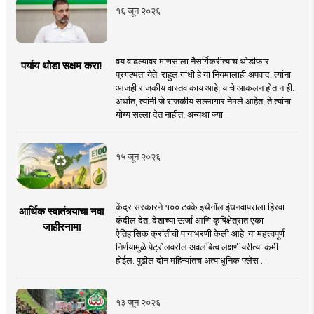
१६ जून २०२६
वय वाढल्यावर माणसाला नैसर्गिकरीत्याच थोडीफार
पर्याय थोडा सक्षम करा!
प्रगल्भता येते. राहुल गांधी हे या नियमालाही अपवाद! त्यांना
आजही राजकीय वास्तव काय आहे, याचे आकलन होत नाही.
अर्थात, त्यांनी जे राजकीय सल्लागार नेमले आहेत, ते त्यांना
योग्य सल्ला देत नाहीत, अन्यथा ज्या ..
१५ जून २०२६
केंद्र सरकारने १०० टक्के इथेनॉल इंधनवापराला हिरवा
आर्थिक स्वातंत्र्याचा नवा
कंदील देत, देशाच्या ऊर्जा आणि कृषिक्षेत्रात एका
जाहीरनामा
ऐतिहासिक क्रांतीची पायाभरणी केली आहे. या महत्त्वपूर्ण
निर्णयामुळे पेट्रोलवरील अवलंबित्व लक्षणीयरीत्या कमी
होईल. पुढील दोन महिन्यांतच अत्याधुनिक फ्लेस ..
१३ जून २०२६