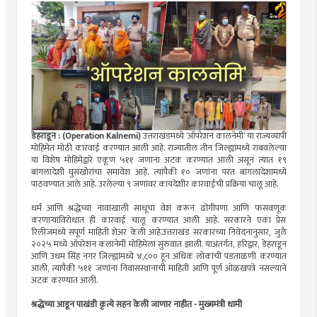
डेहराडून : (Operation Kalnemi)
उत्तराखंडमध्ये ‘ऑपरेशन कालनेमी’ या राज्यव्यापी
मोहिमेत मोठी कारवाई करण्यात आली आहे. राज्यातील तीन जिल्ह्यांमध्ये राबवलेल्या
या विशेष मोहिमेद्वारे एकूण ५११ जणांना अटक करण्यात आली असून त्यात १९
बांगलादेशी घुसखोरांचा समावेश आहे. त्यांपैकी १० जणांना परत बांगलादेशामध्ये
पाठवण्यात आले आहे. उरलेल्या ९ जणांवर कायदेशीर कारवाईची प्रक्रिया चालू आहे.
धर्म आणि श्रद्धेच्या नावाखाली साधूचा वेश करून ढोंगीपणा आणि फसवणूक
करणाऱ्यांविरोधात ही कारवाई चालू करण्यात आली आहे. सरकारने एका प्रेस
रिलीजमध्ये संपूर्ण माहिती शेअर केली आहे.उत्तराखंड सरकारच्या निवेदनानुसार, जुलै
२०२५ मध्ये ऑपरेशन कलानेमी मोहिमेला सुरुवात झाली. याअंतर्गत, हरिद्वार, डेहराडून
आणि उधम सिंह नगर जिल्ह्यांमध्ये ४,८०० हून अधिक लोकांची पडताळणी करण्यात
आली, त्यापैकी ५११ जणांना निवासस्थानाची माहिती आणि पूर्ण ओळखपत्रे नसल्याने
अटक करण्यात आली.
श्रद्धेच्या आडून पाखंडी कृत्ये सहन केली जाणार नाहीत - मुख्यमंत्री धामी