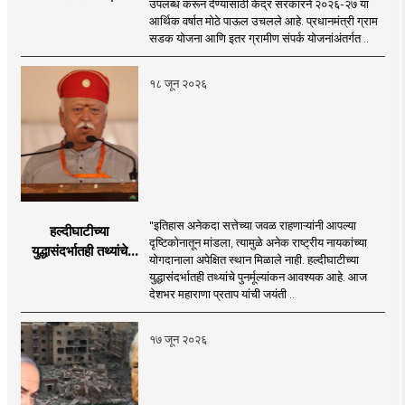
उपलब्ध करून देण्यासाठी केंद्र सरकारने २०२६-२७ या
२०२६-२७ मध्ये २६
आर्थिक वर्षात मोठे पाऊल उचलले आहे. प्रधानमंत्री ग्राम
हजार किमी नव्या रस्त्यांचे
सडक योजना आणि इतर ग्रामीण संपर्क योजनांअंतर्गत ..
लक्ष्य!
१८ जून २०२६
"इतिहास अनेकदा सत्तेच्या जवळ राहणाऱ्यांनी आपल्या
हल्दीघाटीच्या
दृष्टिकोनातून मांडला, त्यामुळे अनेक राष्ट्रीय नायकांच्या
युद्धासंदर्भातही तथ्यांचे
योगदानाला अपेक्षित स्थान मिळाले नाही. हल्दीघाटीच्या
पुनर्मूल्यांकन आवश्यक! :
युद्धासंदर्भातही तथ्यांचे पुनर्मूल्यांकन आवश्यक आहे. आज
सरसंघचालक डॉ.
देशभर महाराणा प्रताप यांची जयंती ..
मोहनजी भागवत
१७ जून २०२६