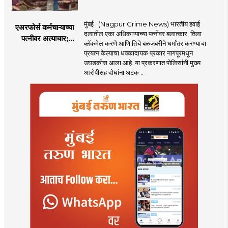
मुंबई : (Nagpur Crime News) भारतीय हवाई
एअरफोर्स कर्मचाऱ्याच्या
दलातील एका अधिकाऱ्याच्या पत्नीवर बलात्कार, तिला
पत्नीवर अत्याचार;
ब्लॅकमेल करणे आणि तिचे बळजबरीने धर्मांतर करण्याचा
नागपुरातील प्रकरणाने
प्रयत्न केल्याचा धक्कादायक प्रकार नागपूरमधून
उडवली खळबळ!
उघडकीस आला आहे. या प्रकरणात पोलिसांनी मुख्य
आरोपीसह दोघांना अटक ..