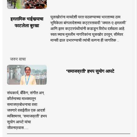
घुसखोरांना मायदेशी परत पाठवण्याच्या भारताच्या ठाम
इस्लामिक भाईचार्‍याचा
भूमिकेला बांगलादेशच्या कट्टरतावादी ‘जमात-ए-इस्लामी’
फाटलेला बुरखा
आणि इतर कट्टरपंथीयांनी कडाडून विरोध दर्शवला आहे.
स्वतःच्याच मुस्लीम नागरिकांना घुसखोर ठरवून, सीमेवर
मानवी ढाल उभारण्याची त्यांची वल्गना ही जागतिक ..
जरुर वाचा
'समाजव्रती' हभप सुयोग आपटे
संघकार्य, बँकिंग, संगीत अन्
कीर्तनाच्या माध्यमातून
समाजप्रबोधनाचा वसा
जपणारे वसईतील एक आदर्श
व्यक्तिमत्त्व, 'समाजव्रती' हभप
सुयोग आपटे यांचा
जीवनप्रवास.....