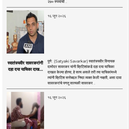
२७० रुपयांची ..
१६ जून २०२६
पुणे : (Satyaki Savarkar) स्वातंत्र्यवीर विनायक
स्वातंत्र्यवीर सावरकरांनी
दामोदर सावरकर यांनी ब्रिटिशांकडे दहा दया याचिका
दहा दया याचिका दाखल
दाखल केल्या होत्या, हे सत्य असले तरी त्या याचिकांमध्ये
केल्या, मात्र
त्यांनी ब्रिटिश सत्तेबद्दल निष्ठा व्यक्त केली नव्हती, असा दावा
ब्रिटिशांप्रति कधीही
सावरकरांचे पणतू सात्यकी सावरकर ..
निष्ठा व्यक्त केली नाही’!
पणतू सात्यकी सावरकर
१६ जून २०२६
यांनी न्यायालयात सादर
केला दावा