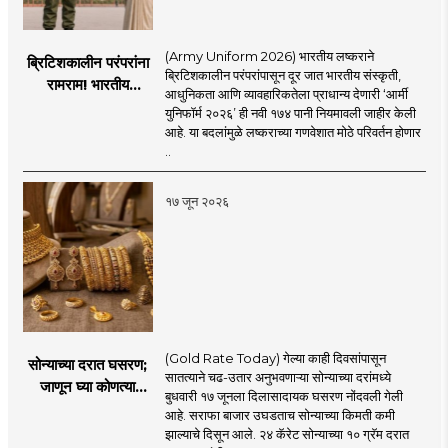
(Army Uniform 2026) भारतीय लष्कराने
ब्रिटिशकालीन परंपरांना
ब्रिटिशकालीन परंपरांपासून दूर जात भारतीय संस्कृती,
रामराम! भारतीय
आधुनिकता आणि व्यावहारिकतेला प्राधान्य देणारी ‘आर्मी
लष्कराची नवी ‘आर्मी
युनिफॉर्म २०२६’ ही नवी १७४ पानी नियमावली जाहीर केली
युनिफॉर्म २०२६’
आहे. या बदलांमुळे लष्कराच्या गणवेशात मोठे परिवर्तन होणार
नियमावली लागू
..
१७ जून २०२६
(Gold Rate Today) गेल्या काही दिवसांपासून
सोन्याच्या दरात घसरण;
सातत्याने चढ-उतार अनुभवणाऱ्या सोन्याच्या दरांमध्ये
जाणून घ्या कोणत्या
बुधवारी १७ जूनला दिलासादायक घसरण नोंदवली गेली
शहरात काय दर?
आहे. सराफा बाजार उघडताच सोन्याच्या किमती कमी
झाल्याचे दिसून आले. २४ कॅरेट सोन्याच्या १० ग्रॅम दरात