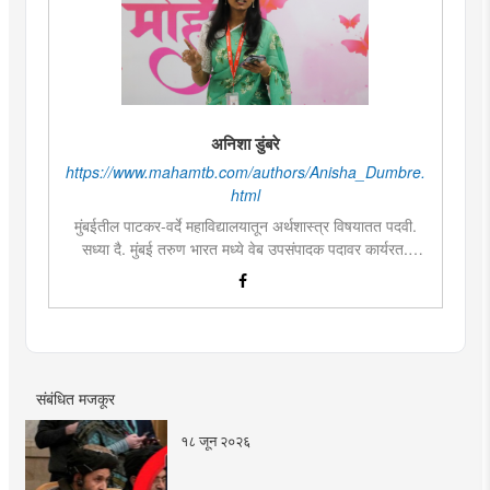
अनिशा डुंबरे
https://www.mahamtb.com/authors/Anisha_Dumbre.
html
मुंबईतील पाटकर-वर्दे महाविद्यालयातून अर्थशास्त्र विषयातत पदवी.
सध्या दै. मुंबई तरुण भारत मध्ये वेब उपसंपादक पदावर कार्यरत.
लिखाण, वाचन आणि निवेदनाची विशेष आवड. मराठी साहित्य,
इतिहास, राजकारण, आणि मनोरंजन विषयांत रस. महाविद्यालयीन
काळात वक्तृत्व, कथाकथन, काव्यवाचन स्पर्धांमध्ये सहभाग आणि
पारितोषिके.\
संबंधित मजकूर
१८ जून २०२६