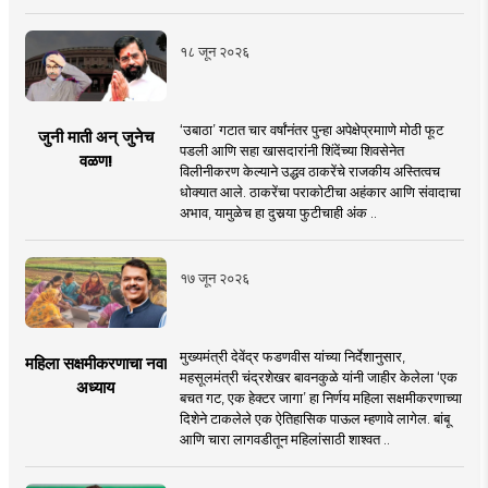
१८ जून २०२६
‘उबाठा’ गटात चार वर्षांनंतर पुन्हा अपेक्षेप्रमााणे मोठी फूट
जुनी माती अन् जुनेच
पडली आणि सहा खासदारांनी शिंदेंच्या शिवसेनेत
वळण!
विलीनीकरण केल्याने उद्धव ठाकरेंचे राजकीय अस्तित्वच
धोक्यात आले. ठाकरेंचा पराकोटीचा अहंकार आणि संवादाचा
अभाव, यामुळेच हा दुसर्‍या फुटीचाही अंक ..
१७ जून २०२६
मुख्यमंत्री देवेंद्र फडणवीस यांच्या निर्देशानुसार,
महिला सक्षमीकरणाचा नवा
महसूलमंत्री चंद्रशेखर बावनकुळे यांनी जाहीर केलेला ‘एक
अध्याय
बचत गट, एक हेक्टर जागा’ हा निर्णय महिला सक्षमीकरणाच्या
दिशेने टाकलेले एक ऐतिहासिक पाऊल म्हणावे लागेल. बांबू
आणि चारा लागवडीतून महिलांसाठी शाश्वत ..