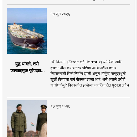
खळबळ
१७ जून २०२६
नवी दिल्ली : (Strait of Hormuz) अमेरिका आणि
युद्ध थांबले, तरी
इराणमधील करारानंतर पश्चिम आशियातील तणाव
जलवाहतुक पूर्वपदावर
निवळण्याची चिन्हे निर्माण झाली असून, होर्मुत्झ समुद्रधुनी
येण्यास होणार विलंब;
खुली होण्याचा मार्ग मोकळा झाला आहे. असे असले तरीही,
अडकलेल्या जहाजांना
या संघर्षामुळे विस्कळीत झालेला जागतिक तेल पुरवठा लगेच
कराराच्या शाश्वततेची
..
चिंता.
१७ जून २०२६