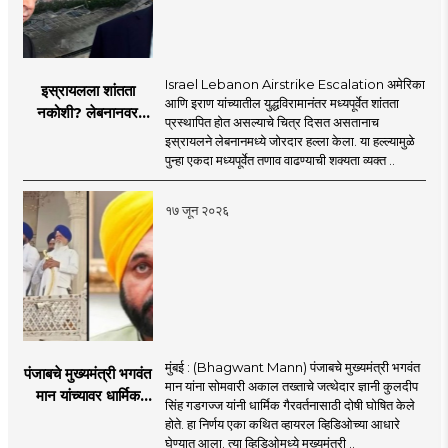
Israel Lebanon Airstrike Escalation अमेरिका
इस्रायलला शांतता
आणि इराण यांच्यातील युद्धविरामानंतर मध्यपूर्वेत शांतता
नकोशी? लेबनानवर
प्रस्थापित होत असल्याचे चित्र दिसत असतानाच
इस्रायलचा जोरदार
इस्रायलने लेबनानमध्ये जोरदार हल्ला केला. या हल्ल्यामुळे
हल्ला; चार जणांचा मृत्यू,
पुन्हा एकदा मध्यपूर्वेत तणाव वाढण्याची शक्यता व्यक्त ..
इराण-अमेरिकेत आरोप-
प्रत्यारोप
१७ जून २०२६
मुंबई : (Bhagwant Mann) पंजाबचे मुख्यमंत्री भगवंत
पंजाबचे मुख्यमंत्री भगवंत
मान यांना सोमवारी अकाल तख्ताचे जत्थेदार ज्ञानी कुलदीप
मान यांच्यावर धार्मिक
सिंह गडगज्ज यांनी धार्मिक गैरवर्तनासाठी दोषी घोषित केले
गैरवर्तनाचा ठपका!;अकाल
होते. हा निर्णय एका कथित व्हायरल व्हिडिओच्या आधारे
तख्ताच्या निर्णयाने मोठी
घेण्यात आला. त्या व्हिडिओमध्ये मुख्यमंत्री ..