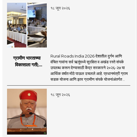
१८ जून २०२६
Rural Roads India 2026 देशातील दुर्गम आणि
ग्रामीण भारताच्या
वंचित गावांना सर्व ऋतूंमध्ये सुरक्षित व अखंड रस्ते संपर्क
विकासाला गती;
उपलब्ध करून देण्यासाठी केंद्र सरकारने २०२६-२७ या
२०२६-२७ मध्ये २६
आर्थिक वर्षात मोठे पाऊल उचलले आहे. प्रधानमंत्री ग्राम
हजार किमी नव्या रस्त्यांचे
सडक योजना आणि इतर ग्रामीण संपर्क योजनांअंतर्गत ..
लक्ष्य!
१८ जून २०२६