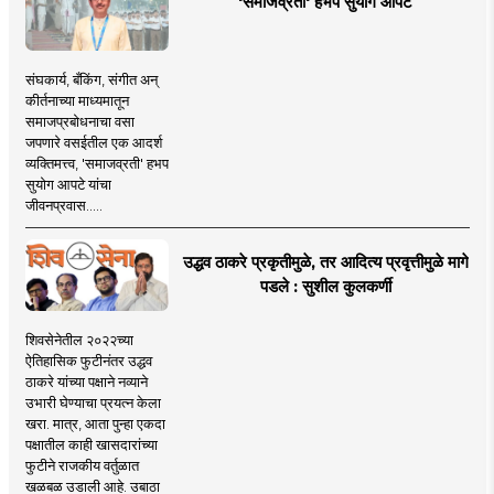
'समाजव्रती' हभप सुयोग आपटे
संघकार्य, बँकिंग, संगीत अन्
कीर्तनाच्या माध्यमातून
समाजप्रबोधनाचा वसा
जपणारे वसईतील एक आदर्श
व्यक्तिमत्त्व, 'समाजव्रती' हभप
सुयोग आपटे यांचा
जीवनप्रवास.....
उद्धव ठाकरे प्रकृतीमुळे, तर आदित्य प्रवृत्तीमुळे मागे
पडले : सुशील कुलकर्णी
शिवसेनेतील २०२२च्या
ऐतिहासिक फुटीनंतर उद्धव
ठाकरे यांच्या पक्षाने नव्याने
उभारी घेण्याचा प्रयत्न केला
खरा. मात्र, आता पुन्हा एकदा
पक्षातील काही खासदारांच्या
फुटीने राजकीय वर्तुळात
खळबळ उडाली आहे. उबाठा