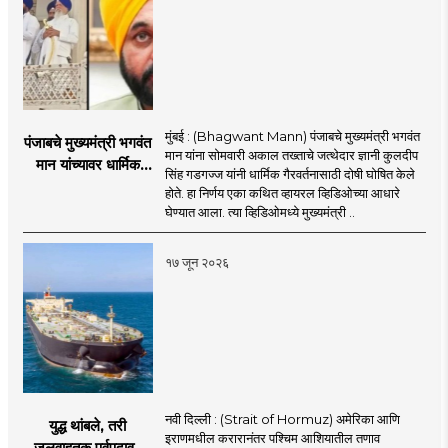
मुंबई : (Bhagwant Mann) पंजाबचे मुख्यमंत्री भगवंत
पंजाबचे मुख्यमंत्री भगवंत
मान यांना सोमवारी अकाल तख्ताचे जत्थेदार ज्ञानी कुलदीप
मान यांच्यावर धार्मिक
सिंह गडगज्ज यांनी धार्मिक गैरवर्तनासाठी दोषी घोषित केले
गैरवर्तनाचा ठपका!;अकाल
होते. हा निर्णय एका कथित व्हायरल व्हिडिओच्या आधारे
तख्ताच्या निर्णयाने मोठी
घेण्यात आला. त्या व्हिडिओमध्ये मुख्यमंत्री ..
खळबळ
१७ जून २०२६
नवी दिल्ली : (Strait of Hormuz) अमेरिका आणि
युद्ध थांबले, तरी
इराणमधील करारानंतर पश्चिम आशियातील तणाव
जलवाहतुक पूर्वपदावर