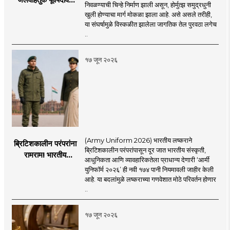
निवळण्याची चिन्हे निर्माण झाली असून, होर्मुत्झ समुद्रधुनी
येण्यास होणार विलंब;
खुली होण्याचा मार्ग मोकळा झाला आहे. असे असले तरीही,
अडकलेल्या जहाजांना
या संघर्षामुळे विस्कळीत झालेला जागतिक तेल पुरवठा लगेच
कराराच्या शाश्वततेची
..
चिंता.
१७ जून २०२६
(Army Uniform 2026) भारतीय लष्कराने
ब्रिटिशकालीन परंपरांना
ब्रिटिशकालीन परंपरांपासून दूर जात भारतीय संस्कृती,
रामराम! भारतीय
आधुनिकता आणि व्यावहारिकतेला प्राधान्य देणारी ‘आर्मी
लष्कराची नवी ‘आर्मी
युनिफॉर्म २०२६’ ही नवी १७४ पानी नियमावली जाहीर केली
युनिफॉर्म २०२६’
आहे. या बदलांमुळे लष्कराच्या गणवेशात मोठे परिवर्तन होणार
नियमावली लागू
..
१७ जून २०२६