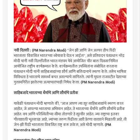
नवी दिल्ली : (PM Narendra Modi)
"जेन झी आणि जेन अल्फा हीच पिढी
भारताला 'विकसित भारत'च्या ध्येयाकडे घेऊन जाईल", असे प्रतिपादन पंतप्रधान नरेंद्र
मोदी यांनी नवी दिल्लीतील भारत मंडपम येथे आयोजित 'वीर बाल दिवसा'निमित्त
आयोजित राष्ट्रीय कार्यक्रमात केले. कार्यक्रमातील उपस्थितांना संबोधित करताना
पंतप्रधान मोदी यांनी साहिबजाद्यांच्या शौर्य आणि बलिदानाचे स्मरण केले. तसेच भाषिक
विविधता हे भारताचे सामर्थ्य बनत असल्याचे सांगितले. त्यांनी मुघल राजवटीत देशाच्या
गुलामगिरीत झालेल्या अत्याचारांचाही निषेध केला.
(PM Narendra Modi)
साहिबजादे भारताच्या धैर्याचे आणि शौर्याचे प्रतीक
यावेळी पंतप्रधान मोदी म्हणाले की, "आज आपण त्या शूर साहिबजाद्यांचे स्मरण करत
आहोत, जे आपल्या भारताचा अभिमान आहेत. ते भारताच्या धैर्याचे आणि शौर्याचे प्रतीक
आहेत. वय आणि परिस्थितीच्या सीमा तोडणारे हे शूरवीर आहेत. ज्या राष्ट्राचा इतका
गौरवशाली भूतकाळ आहे, ज्यांच्या तरुण पिढीला अशी प्रेरणा वारशाने मिळाली आहे, ती
जेन-झी पिढी भारताला विकसित राष्ट्र करू शकेल, असे मोदी म्हणाले.
(PM
Narendra Modi)