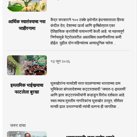
केंद्र सरकारने १०० टक्के इथेनॉल इंधनवापराला हिरवा
आर्थिक स्वातंत्र्याचा नवा
कंदील देत, देशाच्या ऊर्जा आणि कृषिक्षेत्रात एका
जाहीरनामा
ऐतिहासिक क्रांतीची पायाभरणी केली आहे. या महत्त्वपूर्ण
निर्णयामुळे पेट्रोलवरील अवलंबित्व लक्षणीयरीत्या कमी
होईल. पुढील दोन महिन्यांतच अत्याधुनिक फ्लेस ..
१३ जून २०२६
घुसखोरांना मायदेशी परत पाठवण्याच्या भारताच्या ठाम
इस्लामिक भाईचार्‍याचा
भूमिकेला बांगलादेशच्या कट्टरतावादी ‘जमात-ए-इस्लामी’
फाटलेला बुरखा
आणि इतर कट्टरपंथीयांनी कडाडून विरोध दर्शवला आहे.
स्वतःच्याच मुस्लीम नागरिकांना घुसखोर ठरवून, सीमेवर
मानवी ढाल उभारण्याची त्यांची वल्गना ही जागतिक ..
जरुर वाचा