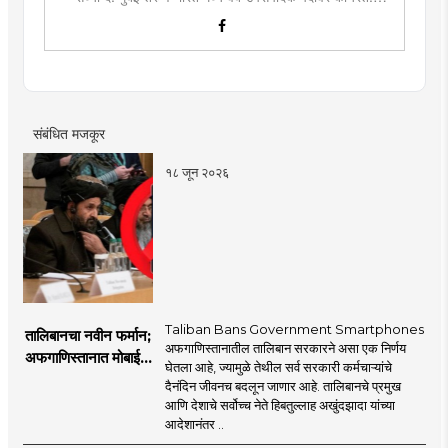
लिखाण, वाचन आणि निवेदनाची विशेष आवड. मराठी साहित्य,
इतिहास, राजकारण, आणि मनोरंजन विषयांत रस. महाविद्यालयीन
काळात वक्तृत्व, कथाकथन, काव्यवाचन स्पर्धांमध्ये सहभाग आणि
पारितोषिके.\
संबंधित मजकूर
१८ जून २०२६
Taliban Bans Government Smartphones
तालिबानचा नवीन फर्मान;
अफगाणिस्तानातील तालिबान सरकारने असा एक निर्णय
अफगाणिस्तानात मोबाईल
घेतला आहे, ज्यामुळे तेथील सर्व सरकारी कर्मचाऱ्यांचे
बॅन
दैनंदिन जीवनच बदलून जाणार आहे. तालिबानचे प्रमुख
आणि देशाचे सर्वोच्च नेते हिबतुल्लाह अखुंदझादा यांच्या
आदेशानंतर ..