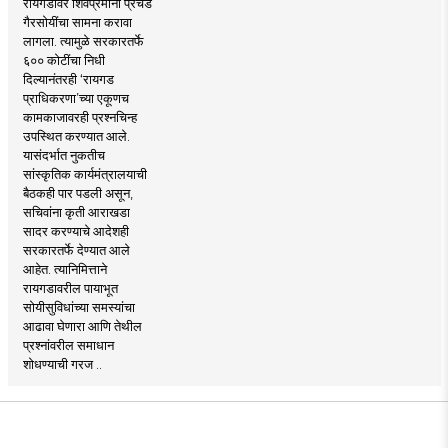
रायगडावर शिवप्रेमींना प्रचंड
गैरसोयींचा सामना करावा
लागला. त्यामुळे सरकारतर्फे
६०० कोटींचा निधी
दिल्यानंतरही ‘रायगड
प्राधिकरणा’च्या एकूणच
कामकाजावरही प्रश्नचिन्ह
उपस्थित करण्यात आले.
यासंदर्भात नुकतीच
सांस्कृतिक कार्यमंत्रालयाची
बैठकही पार पडली असून,
सचिवांना कृती आराखडा
सादर करण्याचे आदेशही
सरकारतर्फे देण्यात आले
आहेत. त्यानिमित्ताने
रायगडावरील पायाभूत
सोयीसुविधांच्या समस्यांचा
आढावा घेणारा आणि तेथील
प्रश्नांवरील समाधान
शोधण्याची गरज ..