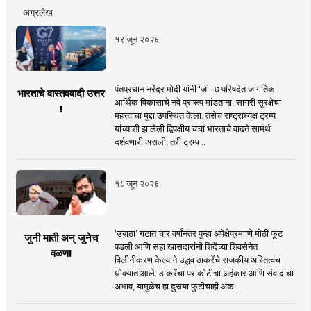
अग्रलेख
१९ जून २०२६
पंतप्रधान नरेंद्र मोदी यांनी 'जी- ७ परिषदेत जागतिक
भारताचे वास्तववादी उत्तर
आर्थिक विकासाचे नवे प्रारूप मांडताना, सागरी सुरक्षेचा
!
महत्त्वाचा मुद्दा उपस्थित केला. तसेच राष्ट्राध्यक्ष ट्रम्प
यांच्याशी झालेली द्विपक्षीय चर्चा भारताचे वाढते सामर्थ
दर्शवणारी असली, तरी ट्रम्प ..
१८ जून २०२६
‘उबाठा’ गटात चार वर्षांनंतर पुन्हा अपेक्षेप्रमााणे मोठी फूट
जुनी माती अन् जुनेच
पडली आणि सहा खासदारांनी शिंदेंच्या शिवसेनेत
वळण!
विलीनीकरण केल्याने उद्धव ठाकरेंचे राजकीय अस्तित्वच
धोक्यात आले. ठाकरेंचा पराकोटीचा अहंकार आणि संवादाचा
अभाव, यामुळेच हा दुसर्‍या फुटीचाही अंक ..