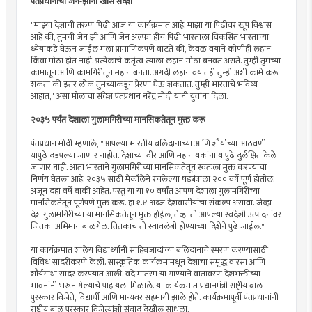
पंतप्रधानांचा जेन-झींना खास संदेश
"माझ्या देशाची तरुण पिढी आज या कार्यक्रमात आहे. माझा या पिढीवर खूप विश्वास
आहे की, तुमची जेन झी आणि जेन अल्फा हीच पिढी भारताला विकसित भारताच्या
ध्येयाकडे घेऊन जाईल मला प्रामाणिकपणे वाटते की, केवळ वयाने कोणीही लहान
किंवा मोठा होत नाही. प्रत्येकाचे कर्तृत्व त्याला लहान-मोठा बनवत असते. तुम्ही तुमच्या
कामातून आणि कामगिरीतून महान बनता. अगदी लहान वयातही तुम्ही अशी कामे करू
शकता की इतर लोक तुमच्याकडून प्रेरणा घेऊ शकतात. तुम्ही भारताचे भविष्य
आहात," असा मोलाचा संदेश पंतप्रधान नरेंद्र मोदी यानी युवांना दिला.
२०३५ पर्यंत देशाला गुलामगिरीच्या मानसिकतेतून मुक्त करू
पंतप्रधान मोदी म्हणाले, "आपल्या भारतीय बलिदानाच्या आणि शौर्याच्या आठवणी
यापुढे दडपल्या जाणार नाहीत. देशाच्या वीर आणि महानायकांना यापुढे दुर्लक्षित केले
जाणार नाही. आता भारताने गुलामगिरीच्या मानसिकतेतून स्वतःला मुक्त करण्याचा
निर्णय घेतला आहे. २०३५ साठी मेकॉलेने रचलेल्या षड्यंत्राला २०० वर्षे पूर्ण होतील.
अजून दहा वर्षे बाकी आहेत. परंतु या या १० वर्षांत आपण देशाला गुलामगिरीच्या
मानसिकतेतून पूर्णपणे मुक्त करू. हा १.४ अब्ज देशवासीयांचा संकल्प असावा. जेव्हा
देश गुलामगिरीच्या या मानसिकतेतून मुक्त होईल, तेव्हा तो आपल्या स्वदेशी उत्पादनांवर
जितका अभिमान बाळगेल. तितकाच तो स्वावलंबी होण्याच्या दिशेने पुढे जाईल."
या कार्यक्रमात शालेय विद्यार्थ्यांनी साहिबजादांच्या बलिदानाचे स्मरण करण्यासाठी
विविध सादरीकरणे केली. सांस्कृतिक कार्यक्रमांमधून देशाचा समृद्ध वारसा आणि
शौर्यगाथा सादर करण्यात आली. वंदे मातरम या गाण्याने वातावरण देशभक्तीच्या
भावनांनी भरून गेल्याचे पाहायला मिळाले. या कार्यक्रमात प्रधानमंत्री राष्ट्रीय बाल
पुरस्कार विजेते, विद्यार्थी आणि मान्यवर सहभागी झाले होते. कार्यक्रमापूर्वी पंतप्रधानांनी
राष्ट्रीय बाल पुरस्कार विजेत्यांशी संवाद देखील साधला.