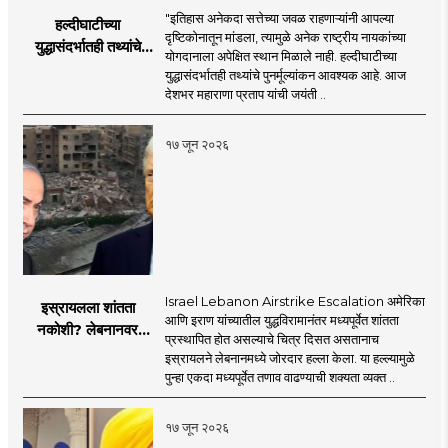
"इतिहास अनेकदा सत्तेच्या जवळ राहणाऱ्यांनी आपल्या
हल्दीघाटीच्या
दृष्टिकोनातून मांडला, त्यामुळे अनेक राष्ट्रीय नायकांच्या
युद्धासंदर्भातही तथ्यांचे
योगदानाला अपेक्षित स्थान मिळाले नाही. हल्दीघाटीच्या
पुनर्मूल्यांकन आवश्यक! :
युद्धासंदर्भातही तथ्यांचे पुनर्मूल्यांकन आवश्यक आहे. आज
सरसंघचालक डॉ.
देशभर महाराणा प्रताप यांची जयंती ..
मोहनजी भागवत
१७ जून २०२६
Israel Lebanon Airstrike Escalation अमेरिका
इस्रायलला शांतता
आणि इराण यांच्यातील युद्धविरामानंतर मध्यपूर्वेत शांतता
नकोशी? लेबनानवर
प्रस्थापित होत असल्याचे चित्र दिसत असतानाच
इस्रायलचा जोरदार
इस्रायलने लेबनानमध्ये जोरदार हल्ला केला. या हल्ल्यामुळे
हल्ला; चार जणांचा मृत्यू,
पुन्हा एकदा मध्यपूर्वेत तणाव वाढण्याची शक्यता व्यक्त ..
इराण-अमेरिकेत आरोप-
प्रत्यारोप
१७ जून २०२६