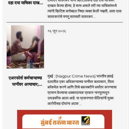
दहा दया याचिका दाखल
दाखल केल्या होत्या, हे सत्य असले तरी त्या याचिकांमध्ये
केल्या, मात्र
त्यांनी ब्रिटिश सत्तेबद्दल निष्ठा व्यक्त केली नव्हती, असा दावा
ब्रिटिशांप्रति कधीही
सावरकरांचे पणतू सात्यकी सावरकर ..
निष्ठा व्यक्त केली नाही’!
पणतू सात्यकी सावरकर
१६ जून २०२६
यांनी न्यायालयात सादर
केला दावा
मुंबई : (Nagpur Crime News) भारतीय हवाई
एअरफोर्स कर्मचाऱ्याच्या
दलातील एका अधिकाऱ्याच्या पत्नीवर बलात्कार, तिला
पत्नीवर अत्याचार;
ब्लॅकमेल करणे आणि तिचे बळजबरीने धर्मांतर करण्याचा
नागपुरातील प्रकरणाने
प्रयत्न केल्याचा धक्कादायक प्रकार नागपूरमधून
उडवली खळबळ!
उघडकीस आला आहे. या प्रकरणात पोलिसांनी मुख्य
आरोपीसह दोघांना अटक ..