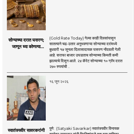
(Gold Rate Today) गेल्या काही दिवसांपासून
सोन्याच्या दरात घसरण;
सातत्याने चढ-उतार अनुभवणाऱ्या सोन्याच्या दरांमध्ये
जाणून घ्या कोणत्या
बुधवारी १७ जूनला दिलासादायक घसरण नोंदवली गेली
शहरात काय दर?
आहे. सराफा बाजार उघडताच सोन्याच्या किमती कमी
झाल्याचे दिसून आले. २४ कॅरेट सोन्याच्या १० ग्रॅम दरात
२७० रुपयांची ..
१६ जून २०२६
पुणे : (Satyaki Savarkar) स्वातंत्र्यवीर विनायक
स्वातंत्र्यवीर सावरकरांनी
दामोदर सावरकर यांनी ब्रिटिशांकडे दहा दया याचिका