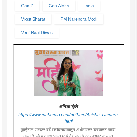
Gen Z
Gen Alpha
India
Viksit Bharat
PM Narendra Modi
Veer Baal Diwas
अनिशा डुंबरे
https://www.mahamtb.com/authors/Anisha_Dumbre.
html
मुंबईतील पाटकर-वर्दे महाविद्यालयातून अर्थशास्त्र विषयातत पदवी.
सध्या दै. मुंबई तरुण भारत मध्ये वेब उपसंपादक पदावर कार्यरत.