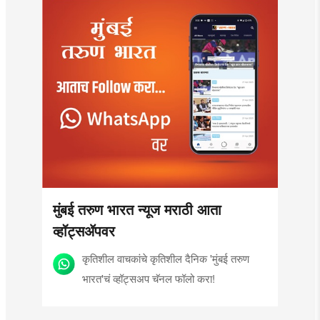
मुंबई तरुण भारत न्यूज मराठी आता
व्हॉट्सॲपवर
कृतिशील वाचकांचे कृतिशील दैनिक 'मुंबई तरुण
भारत'चं व्हॉट्सअप चॅनल फॉलो करा!