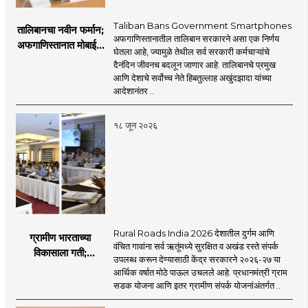
Taliban Bans Government Smartphones
तालिबानचा नवीन फर्मान;
अफगाणिस्तानातील तालिबान सरकारने असा एक निर्णय
अफगाणिस्तानात मोबाईल
घेतला आहे, ज्यामुळे तेथील सर्व सरकारी कर्मचाऱ्यांचे
बॅन
दैनंदिन जीवनच बदलून जाणार आहे. तालिबानचे प्रमुख
आणि देशाचे सर्वोच्च नेते हिबतुल्लाह अखुंदझादा यांच्या
आदेशानंतर ..
१८ जून २०२६
Rural Roads India 2026 देशातील दुर्गम आणि
ग्रामीण भारताच्या
वंचित गावांना सर्व ऋतूंमध्ये सुरक्षित व अखंड रस्ते संपर्क
विकासाला गती;
उपलब्ध करून देण्यासाठी केंद्र सरकारने २०२६-२७ या
२०२६-२७ मध्ये २६
आर्थिक वर्षात मोठे पाऊल उचलले आहे. प्रधानमंत्री ग्राम
हजार किमी नव्या रस्त्यांचे
सडक योजना आणि इतर ग्रामीण संपर्क योजनांअंतर्गत ..
लक्ष्य!