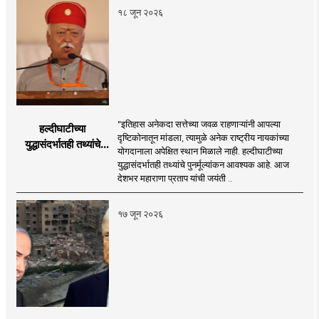
१८ जून २०२६
"इतिहास अनेकदा सत्तेच्या जवळ राहणाऱ्यांनी आपल्या
हल्दीघाटीच्या
दृष्टिकोनातून मांडला, त्यामुळे अनेक राष्ट्रीय नायकांच्या
युद्धासंदर्भातही तथ्यांचे
योगदानाला अपेक्षित स्थान मिळाले नाही. हल्दीघाटीच्या
पुनर्मूल्यांकन आवश्यक! :
युद्धासंदर्भातही तथ्यांचे पुनर्मूल्यांकन आवश्यक आहे. आज
सरसंघचालक डॉ.
देशभर महाराणा प्रताप यांची जयंती ..
मोहनजी भागवत
१७ जून २०२६