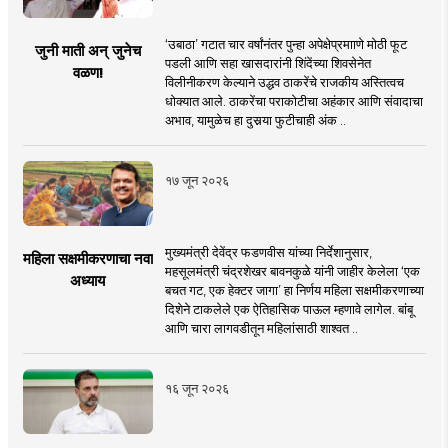
‘उबाठा’ गटात चार वर्षांनंतर पुन्हा अपेक्षेप्रमााणे मोठी फूट
जुनी माती अन् जुनेच
पडली आणि सहा खासदारांनी शिंदेंच्या शिवसेनेत
वळण!
विलीनीकरण केल्याने उद्धव ठाकरेंचे राजकीय अस्तित्वच
धोक्यात आले. ठाकरेंचा पराकोटीचा अहंकार आणि संवादाचा
अभाव, यामुळेच हा दुसर्‍या फुटीचाही अंक ..
१७ जून २०२६
मुख्यमंत्री देवेंद्र फडणवीस यांच्या निर्देशानुसार,
महिला सक्षमीकरणाचा नवा
महसूलमंत्री चंद्रशेखर बावनकुळे यांनी जाहीर केलेला ‘एक
अध्याय
बचत गट, एक हेक्टर जागा’ हा निर्णय महिला सक्षमीकरणाच्या
दिशेने टाकलेले एक ऐतिहासिक पाऊल म्हणावे लागेल. बांबू
आणि चारा लागवडीतून महिलांसाठी शाश्वत ..
१६ जून २०२६