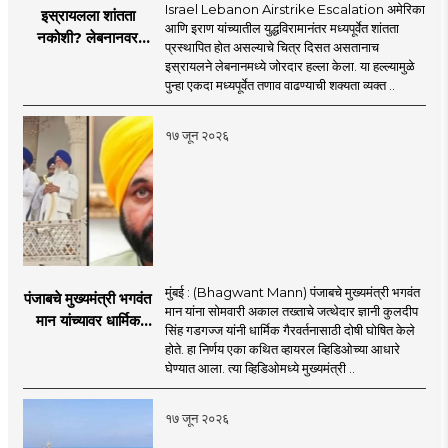
Israel Lebanon Airstrike Escalation अमेरिका
इस्रायलला शांतता
आणि इराण यांच्यातील युद्धविरामानंतर मध्यपूर्वेत शांतता
नकोशी? लेबनानवर
प्रस्थापित होत असल्याचे चित्र दिसत असतानाच
इस्रायलचा जोरदार
इस्रायलने लेबनानमध्ये जोरदार हल्ला केला. या हल्ल्यामुळे
हल्ला; चार जणांचा मृत्यू,
पुन्हा एकदा मध्यपूर्वेत तणाव वाढण्याची शक्यता व्यक्त ..
इराण-अमेरिकेत आरोप-
प्रत्यारोप
१७ जून २०२६
मुंबई : (Bhagwant Mann) पंजाबचे मुख्यमंत्री भगवंत
पंजाबचे मुख्यमंत्री भगवंत
मान यांना सोमवारी अकाल तख्ताचे जत्थेदार ज्ञानी कुलदीप
मान यांच्यावर धार्मिक
सिंह गडगज्ज यांनी धार्मिक गैरवर्तनासाठी दोषी घोषित केले
गैरवर्तनाचा ठपका!;अकाल
होते. हा निर्णय एका कथित व्हायरल व्हिडिओच्या आधारे
तख्ताच्या निर्णयाने मोठी
घेण्यात आला. त्या व्हिडिओमध्ये मुख्यमंत्री ..
खळबळ
१७ जून २०२६