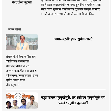
फाटलेला बुरखा
आणि इतर कट्टरपंथीयांनी कडाडून विरोध दर्शवला आहे.
स्वतःच्याच मुस्लीम नागरिकांना घुसखोर ठरवून, सीमेवर
मानवी ढाल उभारण्याची त्यांची वल्गना ही जागतिक ..
जरुर वाचा
'समाजव्रती' हभप सुयोग आपटे
संघकार्य, बँकिंग, संगीत अन्
कीर्तनाच्या माध्यमातून
समाजप्रबोधनाचा वसा
जपणारे वसईतील एक आदर्श
व्यक्तिमत्त्व, 'समाजव्रती' हभप
सुयोग आपटे यांचा
जीवनप्रवास.....
उद्धव ठाकरे प्रकृतीमुळे, तर आदित्य प्रवृत्तीमुळे मागे
पडले : सुशील कुलकर्णी