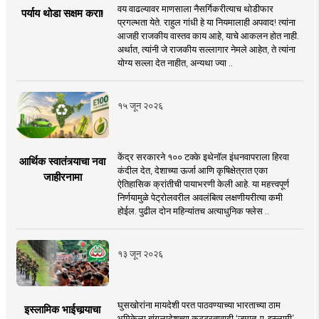
वय वाढल्यावर माणसाला नैसर्गिकरीत्याच थोडीफार
पर्याय थोडा सक्षम करा!
प्रगल्भता येते. राहुल गांधी हे या नियमालाही अपवाद! त्यांना
आजही राजकीय वास्तव काय आहे, याचे आकलन होत नाही.
अर्थात, त्यांनी जे राजकीय सल्लागार नेमले आहेत, ते त्यांना
योग्य सल्ला देत नाहीत, अन्यथा ज्या ..
१५ जून २०२६
केंद्र सरकारने १०० टक्के इथेनॉल इंधनवापराला हिरवा
आर्थिक स्वातंत्र्याचा नवा
कंदील देत, देशाच्या ऊर्जा आणि कृषिक्षेत्रात एका
जाहीरनामा
ऐतिहासिक क्रांतीची पायाभरणी केली आहे. या महत्त्वपूर्ण
निर्णयामुळे पेट्रोलवरील अवलंबित्व लक्षणीयरीत्या कमी
होईल. पुढील दोन महिन्यांतच अत्याधुनिक फ्लेस ..
१३ जून २०२६
घुसखोरांना मायदेशी परत पाठवण्याच्या भारताच्या ठाम
इस्लामिक भाईचार्‍याचा
भूमिकेला बांगलादेशच्या कट्टरतावादी ‘जमात-ए-इस्लामी’