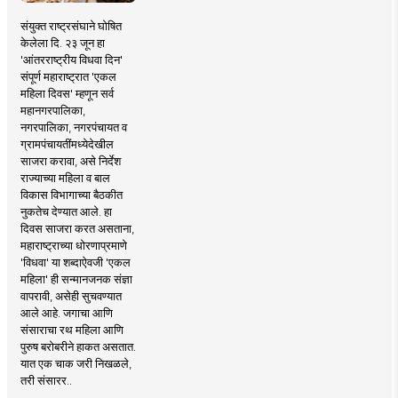
संयुक्त राष्ट्रसंघाने घोषित
केलेला दि. २३ जून हा
'आंतरराष्ट्रीय विधवा दिन'
संपूर्ण महाराष्ट्रात 'एकल
महिला दिवस' म्हणून सर्व
महानगरपालिका,
नगरपालिका, नगरपंचायत व
ग्रामपंचायतींमध्येदेखील
साजरा करावा, असे निर्देश
राज्याच्या महिला व बाल
विकास विभागाच्या बैठकीत
नुकतेच देण्यात आले. हा
दिवस साजरा करत असताना,
महाराष्ट्राच्या धोरणाप्रमाणे
'विधवा' या शब्दाऐवजी 'एकल
महिला' ही सन्मानजनक संज्ञा
वापरावी, असेही सुचवण्यात
आले आहे. जगाचा आणि
संसाराचा रथ महिला आणि
पुरुष बरोबरीने हाकत असतात.
यात एक चाक जरी निखळले,
तरी संसारर..