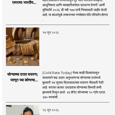
रामराम! भारतीय
आधुनिकता आणि व्यावहारिकतेला प्राधान्य देणारी ‘आर्मी
लष्कराची नवी ‘आर्मी
युनिफॉर्म २०२६’ ही नवी १७४ पानी नियमावली जाहीर केली
युनिफॉर्म २०२६’
आहे. या बदलांमुळे लष्कराच्या गणवेशात मोठे परिवर्तन होणार
नियमावली लागू
..
१७ जून २०२६
(Gold Rate Today) गेल्या काही दिवसांपासून
सोन्याच्या दरात घसरण;
सातत्याने चढ-उतार अनुभवणाऱ्या सोन्याच्या दरांमध्ये
जाणून घ्या कोणत्या
बुधवारी १७ जूनला दिलासादायक घसरण नोंदवली गेली
शहरात काय दर?
आहे. सराफा बाजार उघडताच सोन्याच्या किमती कमी
झाल्याचे दिसून आले. २४ कॅरेट सोन्याच्या १० ग्रॅम दरात
२७० रुपयांची ..
१६ जून २०२६