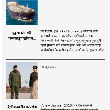
नवी दिल्ली : (Strait of Hormuz) अमेरिका आणि
युद्ध थांबले, तरी
इराणमधील करारानंतर पश्चिम आशियातील तणाव
जलवाहतुक पूर्वपदावर
निवळण्याची चिन्हे निर्माण झाली असून, होर्मुत्झ समुद्रधुनी
येण्यास होणार विलंब;
खुली होण्याचा मार्ग मोकळा झाला आहे. असे असले तरीही,
अडकलेल्या जहाजांना
या संघर्षामुळे विस्कळीत झालेला जागतिक तेल पुरवठा लगेच
कराराच्या शाश्वततेची
..
चिंता.
१७ जून २०२६
(Army Uniform 2026) भारतीय लष्कराने
ब्रिटिशकालीन परंपरांना
ब्रिटिशकालीन परंपरांपासून दूर जात भारतीय संस्कृती,