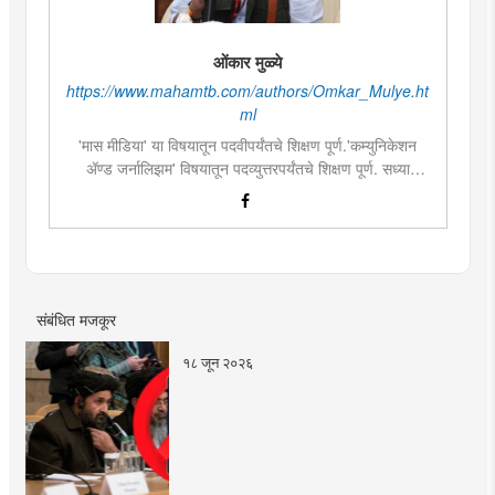
ओंकार मुळ्ये
https://www.mahamtb.com/authors/Omkar_Mulye.ht
ml
'मास मीडिया' या विषयातून पदवीपर्यंतचे शिक्षण पूर्ण.'कम्युनिकेशन
ॲण्ड जर्नालिझम' विषयातून पदव्युत्तरपर्यंतचे शिक्षण पूर्ण. सध्या
दै.'मुंबई तरुण भारत'मध्ये वेब उपसंपादक म्हणून कार्यरत. लिखाण,
संगीत, वाचन, फोटोग्राफी, इ.ची आवड.लिवोग्राफी भाषाशैलीत विशेष
प्रावीण्य.बालपणापासून रा.स्व.संघाचा स्वयंसेवक
संबंधित मजकूर
१८ जून २०२६