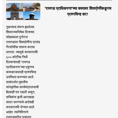
‘रायगड प्राधिकरणा’च्या कामावर शिवप्रेमींकडूनच
प्रश्नचिन्ह का?
नुकत्याच संपन्न झालेल्या
शिवराज्याभिषेक दिनाच्या
सोहळ्याला दुर्गराज
रायगडावर शिवप्रेमींना प्रचंड
गैरसोयींचा सामना करावा
लागला. त्यामुळे सरकारतर्फे
६०० कोटींचा निधी
दिल्यानंतरही ‘रायगड
प्राधिकरणा’च्या एकूणच
कामकाजावरही प्रश्नचिन्ह
उपस्थित करण्यात आले.
यासंदर्भात नुकतीच
सांस्कृतिक कार्यमंत्रालयाची
बैठकही पार पडली असून,
सचिवांना कृती आराखडा
सादर करण्याचे आदेशही
सरकारतर्फे देण्यात आले
आहेत. त्यानिमित्ताने
रायगडावरील पायाभूत