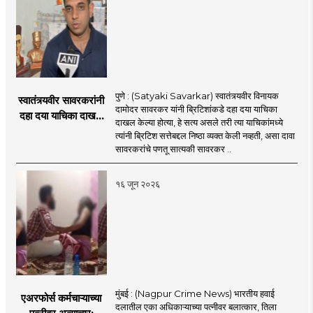
पुणे : (Satyaki Savarkar) स्वातंत्र्यवीर विनायक
स्वातंत्र्यवीर सावरकरांनी
दामोदर सावरकर यांनी ब्रिटिशांकडे दहा दया याचिका
दहा दया याचिका दाखल
दाखल केल्या होत्या, हे सत्य असले तरी त्या याचिकांमध्ये
केल्या, मात्र
त्यांनी ब्रिटिश सत्तेबद्दल निष्ठा व्यक्त केली नव्हती, असा दावा
ब्रिटिशांप्रति कधीही
सावरकरांचे पणतू सात्यकी सावरकर ..
निष्ठा व्यक्त केली नाही’!
पणतू सात्यकी सावरकर
१६ जून २०२६
यांनी न्यायालयात सादर
केला दावा
मुंबई : (Nagpur Crime News) भारतीय हवाई
एअरफोर्स कर्मचाऱ्याच्या
दलातील एका अधिकाऱ्याच्या पत्नीवर बलात्कार, तिला