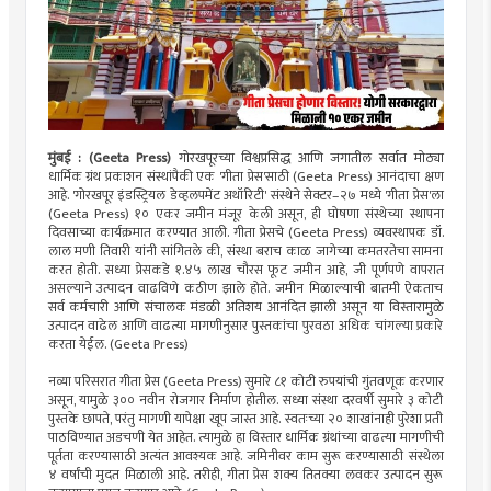
मुंबई : (Geeta Press)
गोरखपूरच्या विश्वप्रसिद्ध आणि जगातील सर्वात मोठ्या
धार्मिक ग्रंथ प्रकाशन संस्थांपैकी एक 'गीता प्रेस'साठी (Geeta Press) आनंदाचा क्षण
आहे. 'गोरखपूर इंडस्ट्रियल डेव्हलपमेंट अथॉरिटी' संस्थेने सेक्टर–२७ मध्ये 'गीता प्रेस'ला
(Geeta Press) १० एकर जमीन मंजूर केली असून, ही घोषणा संस्थेच्या स्थापना
दिवसाच्या कार्यक्रमात करण्यात आली. गीता प्रेसचे (Geeta Press) व्यवस्थापक डॉ.
लाल मणी तिवारी यांनी सांगितले की, संस्था बराच काळ जागेच्या कमतरतेचा सामना
करत होती. सध्या प्रेसकडे १.४५ लाख चौरस फूट जमीन आहे, जी पूर्णपणे वापरात
असल्याने उत्पादन वाढविणे कठीण झाले होते. जमीन मिळाल्याची बातमी ऐकताच
सर्व कर्मचारी आणि संचालक मंडळी अतिशय आनंदित झाली असून या विस्तारामुळे
उत्पादन वाढेल आणि वाढत्या मागणीनुसार पुस्तकांचा पुरवठा अधिक चांगल्या प्रकारे
करता येईल. (Geeta Press)
नव्या परिसरात गीता प्रेस (Geeta Press) सुमारे ८१ कोटी रुपयांची गुंतवणूक करणार
असून, यामुळे ३०० नवीन रोजगार निर्माण होतील. सध्या संस्था दरवर्षी सुमारे ३ कोटी
पुस्तके छापते, परंतु मागणी यापेक्षा खूप जास्त आहे. स्वतःच्या २० शाखांनाही पुरेशा प्रती
पाठविण्यात अडचणी येत आहेत. त्यामुळे हा विस्तार धार्मिक ग्रंथांच्या वाढत्या मागणीची
पूर्तता करण्यासाठी अत्यंत आवश्यक आहे. जमिनीवर काम सुरू करण्यासाठी संस्थेला
४ वर्षांची मुदत मिळाली आहे. तरीही, गीता प्रेस शक्य तितक्या लवकर उत्पादन सुरू