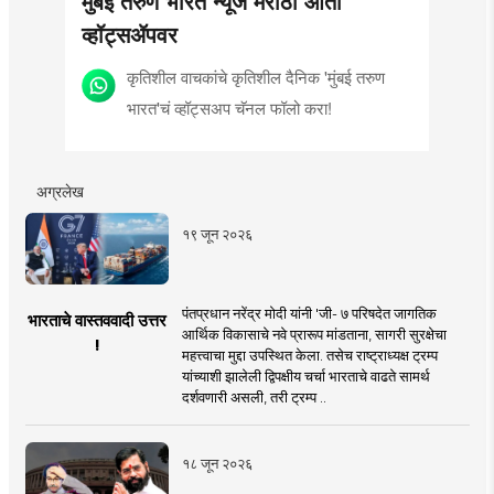
मुंबई तरुण भारत न्यूज मराठी आता
व्हॉट्सॲपवर
कृतिशील वाचकांचे कृतिशील दैनिक 'मुंबई तरुण
भारत'चं व्हॉट्सअप चॅनल फॉलो करा!
अग्रलेख
१९ जून २०२६
पंतप्रधान नरेंद्र मोदी यांनी 'जी- ७ परिषदेत जागतिक
भारताचे वास्तववादी उत्तर
आर्थिक विकासाचे नवे प्रारूप मांडताना, सागरी सुरक्षेचा
!
महत्त्वाचा मुद्दा उपस्थित केला. तसेच राष्ट्राध्यक्ष ट्रम्प
यांच्याशी झालेली द्विपक्षीय चर्चा भारताचे वाढते सामर्थ
दर्शवणारी असली, तरी ट्रम्प ..
१८ जून २०२६