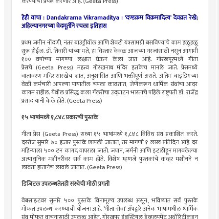
करण्याचा प्रयत्न करणार आहे. (Geeta Press)
हेही वाचा :
Dandakrama Vikramaditya : 'दण्डक्रम विक्रमादित्य' देवव्रत रेखे;
अहिल्यानगरच्या वेदमूर्तीने रचला इतिहास
प्रथम जमीन नोंदणी, नंतर बाउंड्रीवॉल आणि शेवटी यंत्रसामग्री बसविण्याचे काम हळूहळू
सुरू होईल. डॉ. तिवारी यांच्या मते, हा विस्तार केवळ आजच्या गरजांसाठी नसून आगामी
१०० वर्षांच्या मागण्या लक्षात घेऊन केला जात आहे. गोरखपूरमध्ये गीता
प्रेसचे (Geeta Press) महत्त्व गोरखनाथ मंदिर इतकेच मानले जाते. प्रेसमध्ये
वातावरण मंदिरासारखेच शांत, अनुशासित आणि भक्तीपूर्ण असते. अंतिम बाइंडिंगच्या
वेळी कर्मचारी आपल्या पायातील चपला काढतात, जेणेकरून धार्मिक ग्रंथांचा आदर
कायम राहील. येथील प्रसिद्ध कला गॅलरीचा उद्घाटन भारताचे पहिले राष्ट्रपती डॉ. राजेंद्र
प्रसाद यांनी केले होते. (Geeta Press)
१५ भाषांमध्ये १,८४८ प्रकारची पुस्तके
गीता प्रेस (Geeta Press) सध्या १५ भाषांमध्ये १,८४८ विविध ग्रंथ प्रकाशित करते.
दररोज सुमारे ७० हजार पुस्तके छापली जातात, तर मागणी १ लाख प्रतिदिन आहे. दर
महिन्याला ५०० टन कागद वापरला जातो. जपान, जर्मनी आणि इटलीहून मागवलेल्या
अत्याधुनिक मशीनरीवर सर्व काम होते. विशेष म्हणजे पुस्तकांचे कव्हर मशीनने न
लावता हातानेच लावले जातात. (Geeta Press)
डिजिटल उपलब्धतेतही संस्थेची मोठी प्रगती
वेबसाइटवर सुमारे ५०० पुस्तके विनामूल्य उपलब्ध असून, भविष्यात सर्व पुस्तके
मोफत उपलब्ध करण्याची योजना आहे. ‘गीता सेवा’ अ‍ॅपद्वारे अनेक भाषांमधील धार्मिक
ग्रंथ मोफत वाचनासाठी उपलब्ध आहेत. गोरखपूर इंडस्ट्रियल डेव्हलपमेंट अथॉरिटीकडून