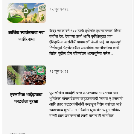
१५ जून २०२६
केंद्र सरकारने १०० टक्के इथेनॉल इंधनवापराला हिरवा
आर्थिक स्वातंत्र्याचा नवा
कंदील देत, देशाच्या ऊर्जा आणि कृषिक्षेत्रात एका
जाहीरनामा
ऐतिहासिक क्रांतीची पायाभरणी केली आहे. या महत्त्वपूर्ण
निर्णयामुळे पेट्रोलवरील अवलंबित्व लक्षणीयरीत्या कमी
होईल. पुढील दोन महिन्यांतच अत्याधुनिक फ्लेस ..
१३ जून २०२६
घुसखोरांना मायदेशी परत पाठवण्याच्या भारताच्या ठाम
इस्लामिक भाईचार्‍याचा
भूमिकेला बांगलादेशच्या कट्टरतावादी ‘जमात-ए-इस्लामी’
फाटलेला बुरखा
आणि इतर कट्टरपंथीयांनी कडाडून विरोध दर्शवला आहे.
स्वतःच्याच मुस्लीम नागरिकांना घुसखोर ठरवून, सीमेवर
मानवी ढाल उभारण्याची त्यांची वल्गना ही जागतिक ..
जरुर वाचा