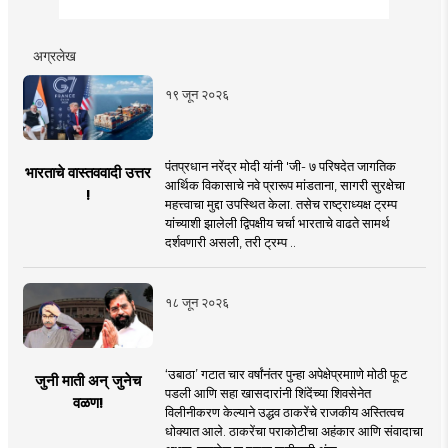
अग्रलेख
१९ जून २०२६
पंतप्रधान नरेंद्र मोदी यांनी 'जी- ७ परिषदेत जागतिक
भारताचे वास्तववादी उत्तर
आर्थिक विकासाचे नवे प्रारूप मांडताना, सागरी सुरक्षेचा
!
महत्त्वाचा मुद्दा उपस्थित केला. तसेच राष्ट्राध्यक्ष ट्रम्प
यांच्याशी झालेली द्विपक्षीय चर्चा भारताचे वाढते सामर्थ
दर्शवणारी असली, तरी ट्रम्प ..
१८ जून २०२६
‘उबाठा’ गटात चार वर्षांनंतर पुन्हा अपेक्षेप्रमााणे मोठी फूट
जुनी माती अन् जुनेच
पडली आणि सहा खासदारांनी शिंदेंच्या शिवसेनेत
वळण!
विलीनीकरण केल्याने उद्धव ठाकरेंचे राजकीय अस्तित्वच
धोक्यात आले. ठाकरेंचा पराकोटीचा अहंकार आणि संवादाचा