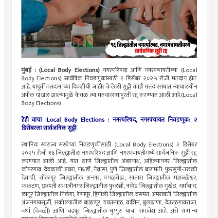
मुंबई : (Local Body Elections)
नगरपरिषदा आणि नगरपंचायतीच्या (Local
Body Elections) सार्वत्रिक निवडणुकांसाठी २ डिसेंबर २०२५ रोजी मतदान होत
आहे. यापूर्वी मतदानाच्या दिवशीची जाहीर केलेली सुट्टी काही मतदारसंघात न्यायालयीन
अपील दाखल झाल्यामुळे केवळ त्या मतदारसंघापुरती रद्द करण्यात आली आहे.(Local
Body Elections)
हेही वाचा :
Local Body Elections : नगरपरिषद, नगरपंचायत निवडणूक: २
डिसेंबरला सार्वजनिक सुट्टी
स्थानिक स्वराज्य संस्थेच्या निवडणुकीसाठी (Local Body Elections) २ डिसेंबर
२०२५ रोजी १६ जिल्ह्यांतील नगरपरिषद आणि नगरपंचायतीमध्ये सार्वजनिक सुट्टी रद्द
करण्यात आली आहे. यात ठाणे जिल्ह्यातील अंबरनाथ, अहिल्यानगर जिल्ह्यातील
कोपरगाव, देवळाली प्रवरा, पाथर्डी, नेवासा, पुणे जिल्ह्यातील बारामती, फुरसुंगी-उरुळी
देवाची, सोलापूर जिल्ह्यातील अनगर, मंगळवेढा, सातारा जिल्ह्यातील महाबळेश्वर,
फलटण, छत्रपती संभाजीनगर जिल्ह्यातील फुलंब्री, नांदेड जिल्ह्यातील मुखेड, धर्माबाद,
लातूर जिल्ह्यातील निलंगा, रेणापूर, हिंगोली जिल्ह्यातील वसमत, अमरावती जिल्ह्यातील
अंजनगावसूर्जी, अकोल्यातील बाळापूर, यवतमाळ, वाशिम, बुलढाणा, देऊळगावराजा,
वर्धा (देवळी) आणि चंद्रपूर जिल्ह्यातील घुग्गुस यांचा समावेश आहे, असे सामान्य