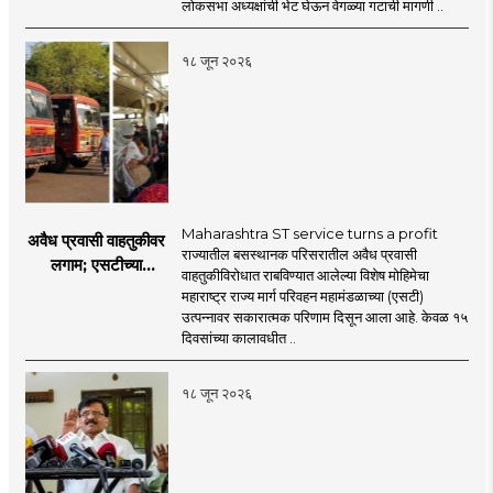
प्रश्नचिन्ह? ठाकरे ब्रँड
लोकसभा अध्यक्षांची भेट घेऊन वेगळ्या गटाची मागणी ..
नेमका कुठे चुकला?
१८ जून २०२६
Maharashtra ST service turns a profit
अवैध प्रवासी वाहतुकीवर
राज्यातील बसस्थानक परिसरातील अवैध प्रवासी
लगाम; एसटीच्या
वाहतुकीविरोधात राबविण्यात आलेल्या विशेष मोहिमेचा
उत्पन्नात १५ दिवसांत
महाराष्ट्र राज्य मार्ग परिवहन महामंडळाच्या (एसटी)
४३.८३ कोटींची वाढ!
उत्पन्नावर सकारात्मक परिणाम दिसून आला आहे. केवळ १५
दिवसांच्या कालावधीत ..
१८ जून २०२६