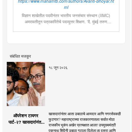
https://www.mahamtb.com/authors/Avanti-Bhoyar.ht
ml
विज्ञान शाखेतील पदवीनंतर भारतीय जनसंचार संस्थान (IIMC)
अमरावतीतून पत्रकारितेचे पदव्युत्तर शिक्षण. 'दै. मुंबई तरुण
भारत'मध्ये वेब उपसंपादक या पदावर कार्यरत. शेती, साहित्य,
राजकारण या विषयात विशेष रस. हस्तकला, संगीत आणि कविता
लेखनाचा छंद....
संबंधित मजकूर
१८ जून २०२६
खासदारांनंतर आता उबाठाचे आमदार आणि नगरसेवकही
ऑपरेशन टायगर
फुटणार? महाराष्ट्राच्या राजकारणातला सर्वात मोठा
पार्ट-२? खासदारांनंतर
राजकीय भूकंप अखेर प्रत्यक्षात आला! उपमुख्यमंत्री
आता आमदार आणि
एकनाथ शिंदेंनी उबाठा गटाला दिलेला हा दुसरा आणि