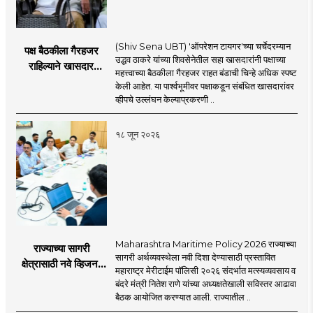
(Shiv Sena UBT) 'ऑपरेशन टायगर'च्या चर्चेदरम्यान
पक्ष बैठकीला गैरहजर
उद्धव ठाकरे यांच्या शिवसेनेतील सहा खासदारांनी पक्षाच्या
राहिल्याने खासदार
महत्त्वाच्या बैठकीला गैरहजर राहत बंडाची चिन्हे अधिक स्पष्ट
अपात्र ठरू शकतात का?
केली आहेत. या पार्श्वभूमीवर पक्षाकडून संबंधित खासदारांवर
व्हीप आणि कायदा नेमकं
व्हीपचे उल्लंघन केल्याप्रकरणी ..
काय सांगतो?
१८ जून २०२६
Maharashtra Maritime Policy 2026 राज्याच्या
राज्याच्या सागरी
सागरी अर्थव्यवस्थेला नवी दिशा देण्यासाठी प्रस्तावित
क्षेत्रासाठी नवे व्हिजन;
महाराष्ट्र मेरीटाईम पॉलिसी २०२६ संदर्भात मत्स्यव्यवसाय व
'महाराष्ट्र मेरीटाईम
बंदरे मंत्री नितेश राणे यांच्या अध्यक्षतेखाली सविस्तर आढावा
पॉलिसी २०२६'चा
बैठक आयोजित करण्यात आली. राज्यातील ..
प्रस्ताव