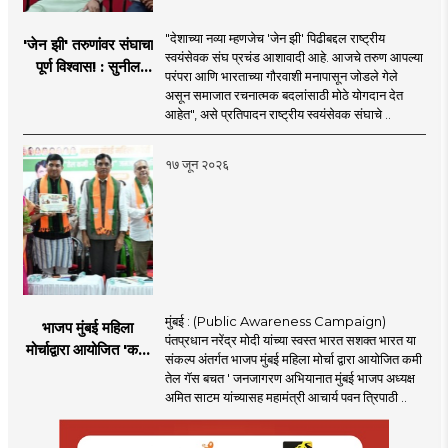
"देशाच्या नव्या म्हणजेच 'जेन झी' पिढीबद्दल राष्ट्रीय
'जेन झी' तरुणांवर संघाचा
स्वयंसेवक संघ प्रचंड आशावादी आहे. आजचे तरुण आपल्या
पूर्ण विश्वास! : सुनील
परंपरा आणि भारताच्या गौरवाशी मनापासून जोडले गेले
आंबेकर
असून समाजात रचनात्मक बदलांसाठी मोठे योगदान देत
आहेत", असे प्रतिपादन राष्ट्रीय स्वयंसेवक संघाचे ..
१७ जून २०२६
मुंबई : (Public Awareness Campaign)
भाजप मुंबई महिला
पंतप्रधान नरेंद्र मोदी यांच्या स्वस्त भारत सशक्त भारत या
मोर्चाद्वारा आयोजित 'कमी
संकल्प अंतर्गत भाजप मुंबई महिला मोर्चा द्वारा आयोजित कमी
तेल गॅस बचत ' उपक्रम
तेल गॅस बचत ' जनजागरण अभियानात मुंबई भाजप अध्यक्ष
अमित साटम यांच्यासह महामंत्री आचार्य पवन त्रिपाठी ..