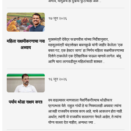
अभाव, यामुळेच हा दुसर्‍या फुटीचाही अंक ..
१७ जून २०२६
मुख्यमंत्री देवेंद्र फडणवीस यांच्या निर्देशानुसार,
महिला सक्षमीकरणाचा नवा
महसूलमंत्री चंद्रशेखर बावनकुळे यांनी जाहीर केलेला ‘एक
अध्याय
बचत गट, एक हेक्टर जागा’ हा निर्णय महिला सक्षमीकरणाच्या
दिशेने टाकलेले एक ऐतिहासिक पाऊल म्हणावे लागेल. बांबू
आणि चारा लागवडीतून महिलांसाठी शाश्वत ..
१६ जून २०२६
वय वाढल्यावर माणसाला नैसर्गिकरीत्याच थोडीफार
पर्याय थोडा सक्षम करा!
प्रगल्भता येते. राहुल गांधी हे या नियमालाही अपवाद! त्यांना
आजही राजकीय वास्तव काय आहे, याचे आकलन होत नाही.
अर्थात, त्यांनी जे राजकीय सल्लागार नेमले आहेत, ते त्यांना
योग्य सल्ला देत नाहीत, अन्यथा ज्या ..