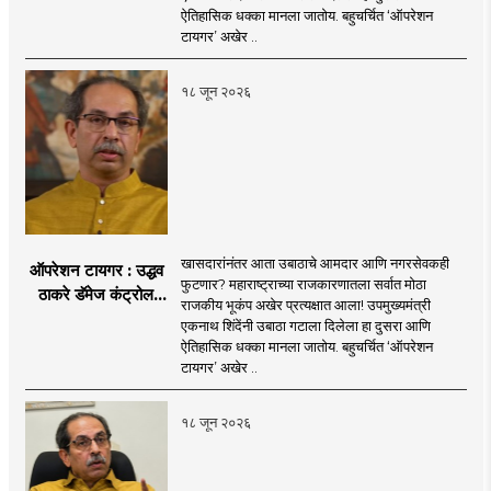
नगरसेवकही शिंदेंच्या
ऐतिहासिक धक्का मानला जातोय. बहुचर्चित ‘ऑपरेशन
वाटेवर?
टायगर’ अखेर ..
१८ जून २०२६
खासदारांनंतर आता उबाठाचे आमदार आणि नगरसेवकही
ऑपरेशन टायगर : उद्धव
फुटणार? महाराष्ट्राच्या राजकारणातला सर्वात मोठा
ठाकरे डॅमेज कंट्रोल
राजकीय भूकंप अखेर प्रत्यक्षात आला! उपमुख्यमंत्री
करण्यात सपशेल अपयशी!
एकनाथ शिंदेंनी उबाठा गटाला दिलेला हा दुसरा आणि
सहा खासदारांनंतर
ऐतिहासिक धक्का मानला जातोय. बहुचर्चित ‘ऑपरेशन
आमदारांसह नगरसेवकही
टायगर’ अखेर ..
शिंदेंकडे जाण्याच्या चर्चा
सुरू
१८ जून २०२६