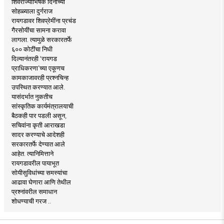
शिवराज्याभिषेक दिनाच्या
सोहळ्याला दुर्गराज
रायगडावर शिवप्रेमींना प्रचंड
गैरसोयींचा सामना करावा
लागला. त्यामुळे सरकारतर्फे
६०० कोटींचा निधी
दिल्यानंतरही ‘रायगड
प्राधिकरणा’च्या एकूणच
कामकाजावरही प्रश्नचिन्ह
उपस्थित करण्यात आले.
यासंदर्भात नुकतीच
सांस्कृतिक कार्यमंत्रालयाची
बैठकही पार पडली असून,
सचिवांना कृती आराखडा
सादर करण्याचे आदेशही
सरकारतर्फे देण्यात आले
आहेत. त्यानिमित्ताने
रायगडावरील पायाभूत
सोयीसुविधांच्या समस्यांचा
आढावा घेणारा आणि तेथील
प्रश्नांवरील समाधान
शोधण्याची गरज ..