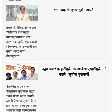
'समाजव्रती' हभप सुयोग आपटे
संघकार्य, बँकिंग, संगीत अन्
कीर्तनाच्या माध्यमातून
समाजप्रबोधनाचा वसा
जपणारे वसईतील एक आदर्श
व्यक्तिमत्त्व, 'समाजव्रती' हभप
सुयोग आपटे यांचा
जीवनप्रवास.....
उद्धव ठाकरे प्रकृतीमुळे, तर आदित्य प्रवृत्तीमुळे मागे
पडले : सुशील कुलकर्णी
शिवसेनेतील २०२२च्या
ऐतिहासिक फुटीनंतर उद्धव
ठाकरे यांच्या पक्षाने नव्याने
उभारी घेण्याचा प्रयत्न केला
खरा. मात्र, आता पुन्हा एकदा
पक्षातील काही खासदारांच्या