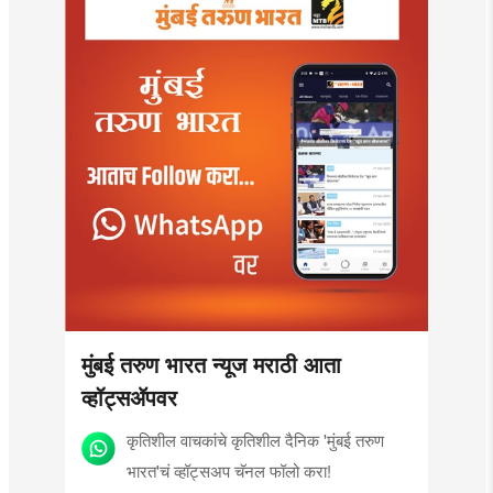
मुंबई तरुण भारत न्यूज मराठी आता
व्हॉट्सॲपवर
कृतिशील वाचकांचे कृतिशील दैनिक 'मुंबई तरुण
भारत'चं व्हॉट्सअप चॅनल फॉलो करा!