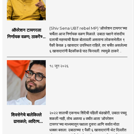
(Shiv Sena UBT rebel MP) 'ऑपरेशन टायगर'च्या
ऑपरेशन टायगरला
चर्चेला आज निर्णायक वळण मिळाले. उबाठा पक्षाने संसदीय
निर्णायक वळण; ठाकरेंच्या
दलाची महत्त्वाची बैठक बोलावली असताना लोकसभेतील ९
बैठकीला ६ खासदार
पैकी केवळ ३ खासदार उपस्थित राहिले, तर चर्चेत असलेल्या
गैरहजर, थेट शिंदे सेनेत
६ खासदारांनी बैठकीकडे पाठ फिरवली. त्यामुळे ठाकरे ..
विलीन होण्याचा प्रस्ताव?
१८ जून २०२६
२०२२ सालची एकनाथ शिंदेंची पहिली बंडखोरी, उबाठा पचवू
शिवसेनेचे बालेकिल्ले
शकली नाही, तोच अवघ्या ४ वर्षांत आता 'ऑपरेशन
ढासळले; आदित्य
टायगर'च्या माध्यमातून पक्षाला दुसरा आणि सर्वात मोठा
ठाकरेंच्या नेतृत्वावरच
धक्का बसला. उबाठाच्या ९ पैकी ६ खासदारांनी थेट दिल्लीत