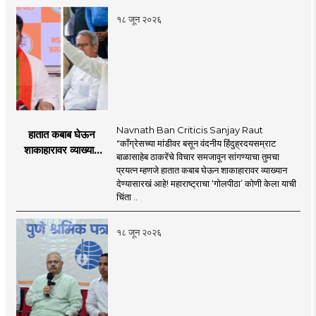
१८ जून २०२६
Navnath Ban Criticis Sanjay Raut
हातात कबाब घेऊन
"काँग्रेसच्या मांडीवर बसून वंदनीय हिंदुह्रदयसम्राट
शाकाहारावर व्याख्यान
बाळासाहेब ठाकरेंचे विचार समजावून सांगण्याचा तुमचा
देण्यासारखा राऊत यांचा
प्रयत्न म्हणजे हातात कबाब घेऊन शाकाहारावर व्याख्यान
प्रयत्न - नवनाथ बन
देण्यासारखं आहे! महाराष्ट्राचा ‘गोलपीठा’ कोणी केला याची
चिंता ..
१८ जून २०२६