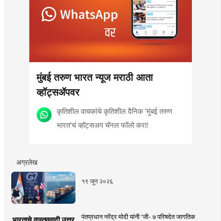
मुंबई तरुण भारत न्यूज मराठी आता
व्हॉट्सॲपवर
कृतिशील वाचकांचे कृतिशील दैनिक 'मुंबई तरुण
भारत'चं व्हॉट्सअप चॅनल फॉलो करा!
अग्रलेख
१९ जून २०२६
पंतप्रधान नरेंद्र मोदी यांनी 'जी- ७ परिषदेत जागतिक
भारताचे वास्तववादी उत्तर