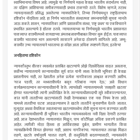
स्वाभिमानाचा विषय आहे. त्यामुळे या निर्णयाचे महत्त्व केवळ भारतीय संदर्भातच नाही,
तर दक्षिण आशियाच्या समीकरणावरही प्रभाव टाकणारे ठरते. विशेष म्हणजे, तटस्थ
न्यायदानासाठी प्रसिद्ध असलेल्या न्यायपालिकेने, तिच्या निर्णयामधून राष्ट्रहिताचाच
दृष्टिकोन नोंदविला आहे. हा निर्णय भारतातील संस्थात्मक समन्वयाचेही सूचक मानले
जाऊ शकते. शासन, न्यायपालिका आणि प्रशासकीय संस्था, ‌‘राष्ट्र प्रथम‌’ या एकविचाराने
प्रभावित असल्याचे हे द्योतक ठरावे. न्यायालयाच्या या निर्णयामुळे भारतीय प्रशासनात
पाकव्याप्त काश्मीरमध्ये कायद्याच्या अंमलबजावणीबाबत विचार सुरू होईल. पाकव्याप्त
काश्मीर भारताचा भाग असल्याचे सरकारने अनेकदा ठोसपणे सांगितले आहे. जम्मू-
काश्मीर उच्च न्यायालयाने भारताचा हा संदेश आता अधिक स्पष्टपणे दिला, इतकेच!
जनहिताचा दृष्टिकोन
न्यायकौस्तुभ वीरकर व्यवस्थेत प्रलंबित खटल्यांचे ओझे दिवसेंदिवस वाढत असताना,
सर्वोच्च न्यायालयाचे सरन्यायाधीश सूर्य कांत यांनी व्यक्त केलेली भूमिका ही केवळ
प्रशंसनीयच नाही, तर देशातील अनेक प्रत्येक नागरिकाला आश्वस्त करणारी अशीच.
‌‘गरज पडली, तर मध्यरात्रीपर्यंत बसून गरिबांना न्याय देऊ,‌’ असे विधान
कार्यक्रमादरम्यान सरन्यायाधीशांनी केले. त्याचवेळी न्यायालयामध्ये ‌‘लक्झरी खटला‌’
होणार नसल्याचेही त्यांनी अधोरेखित केले. सरन्यायाधीशपदाची सूत्रे स्वीकारल्यानंतर,
कांत यांनी तातडीच्या खटल्यांसाठी लेखी देण्याबाबत एक नवा नियम केला आहे.
यामध्ये तातडीचा घटक आढळल्यासच ते खटले तातडीने सुनावणीस घेतले जातात.
मृत्यूदंड अथवा वैयक्तिक स्वातंत्र्याच्या खटल्यांमध्येच तोंडी सूचना मान्य करण्यात आली
आहे. सरन्यायाधीशांची ही भूमिका भारतीय न्यायव्यवस्थेला नवी दिशा देणारी ठरणार
आहे. आज देशभरातील न्यायालयांत मिळून, पाच कोटींपेक्षा अधिक प्रकरणे प्रलंबित
आहेत. त्यांपैकी मोठा हिस्सा हा आर्थिकदृष्ट्या दुर्बल, ग्रामीण भागातील किंवा
न्यायप्रक्रियेची किंमत झेपणार नाही, अशाच नागरिकांचा. न्यायालयात तारखा मिळत
राहणे, खटले वर्षानुवर्षे चालत राहणे, ही वस्तुस्थिती बदलण्यासाठी, न्यायसंस्थेने