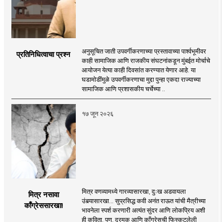
अनुसूचित जाती उपवर्गीकरणाच्या प्रस्तावाच्या पार्श्वभूमीवर
प्रतिनिधित्वाचा प्रश्न
काही सामाजिक आणि राजकीय संघटनांकडून मुंबईत मोर्चाचे
आयोजन येत्या काही दिवसांत करण्यात येणार आहे. या
घडामोडींमुळे उपवर्गीकरणाचा मुद्दा पुन्हा एकदा राज्याच्या
सामाजिक आणि प्रशासकीय चर्चेच्या ..
१७ जून २०२६
मित्र वणव्यामध्ये गारव्यासारखा, दुःख अडवायला
मित्र नसावा
उंबर्‍यासारखा... सुप्रसिद्ध कवी अनंत राऊत यांची मैत्रीच्या
काँग्रेससारखा!
भावनेला स्पर्श करणारी अत्यंत सुंदर आणि लोकप्रिय अशी
ही कविता. पण, द्रमुक आणि काँग्रेसची फिस्कटलेली