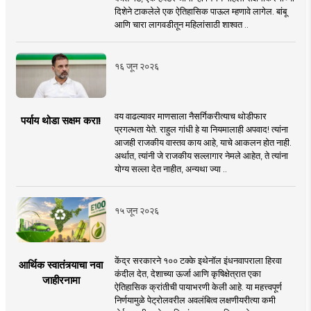
दिशेने टाकलेले एक ऐतिहासिक पाऊल म्हणावे लागेल. बांबू
आणि चारा लागवडीतून महिलांसाठी शाश्वत ..
१६ जून २०२६
वय वाढल्यावर माणसाला नैसर्गिकरीत्याच थोडीफार
पर्याय थोडा सक्षम करा!
प्रगल्भता येते. राहुल गांधी हे या नियमालाही अपवाद! त्यांना
आजही राजकीय वास्तव काय आहे, याचे आकलन होत नाही.
अर्थात, त्यांनी जे राजकीय सल्लागार नेमले आहेत, ते त्यांना
योग्य सल्ला देत नाहीत, अन्यथा ज्या ..
१५ जून २०२६
केंद्र सरकारने १०० टक्के इथेनॉल इंधनवापराला हिरवा
आर्थिक स्वातंत्र्याचा नवा
कंदील देत, देशाच्या ऊर्जा आणि कृषिक्षेत्रात एका
जाहीरनामा
ऐतिहासिक क्रांतीची पायाभरणी केली आहे. या महत्त्वपूर्ण
निर्णयामुळे पेट्रोलवरील अवलंबित्व लक्षणीयरीत्या कमी