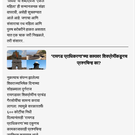
'विधवा' या शब्दाऐवजी 'एकल
महिला' ही सन्मानजनक संज्ञा
वापरावी, असेही सुचवण्यात
आले आहे. जगाचा आणि
संसाराचा रथ महिला आणि
पुरुष बरोबरीने हाकत असतात.
यात एक चाक जरी निखळले,
तरी संसारर..
‘रायगड प्राधिकरणा’च्या कामावर शिवप्रेमींकडूनच
प्रश्नचिन्ह का?
नुकत्याच संपन्न झालेल्या
शिवराज्याभिषेक दिनाच्या
सोहळ्याला दुर्गराज
रायगडावर शिवप्रेमींना प्रचंड
गैरसोयींचा सामना करावा
लागला. त्यामुळे सरकारतर्फे
६०० कोटींचा निधी
दिल्यानंतरही ‘रायगड
प्राधिकरणा’च्या एकूणच
कामकाजावरही प्रश्नचिन्ह
उपस्थित करण्यात आले.