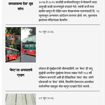
२०१७ ते २०१९ सालीही कर्जमाफीपासून जे शेतकरी पात्र
कमळातल्या देवा’ तूच
असूनही काही कारणांमुळे वगळले गेले, त्यांची कर्जे माफ
सांग!
व्हावीत म्हणून मी रोहित पवार शेतकर्‍यांच्या प्रश्नांसाठी दि. १२
जूनपासून अन्नत्याग आंदोलन करणार होतो. पण, नुकत्याच
झालेल्या मंत्रिमंडळ बैठकीत ..
१० जून २०२६
लोकल ही मुंबईकरांची जीवनवाहिनी, तर ‘बेस्ट’ ही जणू
‘बेस्ट’ला अपघाताचे
मुंबईची धमनीच! मुंबईच्या वेगाला तब्बल गेली १५२ वर्षे
ग्रहण
गतिमान करणारी अशी ही ऐतिहासिक ‘बेस्ट’ सेवा. कोणे
एकेकाळी या ‘बेस्ट’ सेवेचे, शिस्तीचे देशभरात आदर्शवत
सार्वजनिक वाहतूक सेवा म्हणून दाखले दिले जायचे. ..
०९ जून २०२६