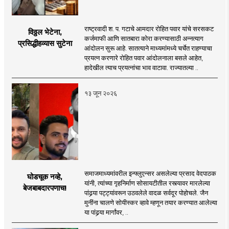
राष्ट्रवादी श. प. गटाचे आमदार रोहित पवार यांचे सरसकट
विठ्ठल भेटेना,
कर्जमाफी आणि सातबारा कोरा करण्यासाठी अन्नत्याग
प्रसिद्धीहव्यास सुटेना
आंदोलन सुरू आहे. सातत्याने माध्यमांमध्ये चर्चेत राहण्याचा
प्रयत्न करणारे रोहित पवार आंदोलनाला बसले आहेत,
हादेखील त्याच प्रयत्नांचा भाव वाटावा. राज्यातल्या ..
१३ जून २०२६
समाजमाध्यमांवरील इन्फ्लुएन्सर असलेल्या प्रसाद वेदपाठक
घोडचूक नव्हे,
यांनी, त्यांच्या गृहनिर्माण सोसायटीतील रस्त्यावर मारलेल्या
बेजबाबदारपणाच!
पांढर्‍या पट्ट्यांवरून उठवलेले वादळ सर्वदूर पोहोचले. जैन
मुनींना चालणे सोयीस्कर व्हावे म्हणून तयार करण्यात आलेल्या
या पांढर्‍या मार्गांवर, ..