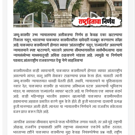
जम्मू-काश्मीर उच्च न्यायालयाचा अलीकडचा निर्णय हा केवळ एका खटल्याचा
निकाल नसून, भारताच्या पाकव्याप्त काश्मीरवरील दावेदारी मजबूत करणाराच संदेश
आहे. पाकव्याप्त काश्मीरमार्गे होणारा व्यापार ‌‘आंतरराष्ट्रीय‌’ नसून, ‌‘राज्यांतर्गत‌’ असल्याचे
न्यायालयाने स्पष्ट म्हटल्याने, भारताने आपल्या सीमाभागावरील सार्वभौमत्वाचा दावा
न्यायसंस्थेच्या माध्यमातूनही अधिक ठळकपणे मांडला आहे. त्यामुळे या निर्णयाचे
पडसाद आंतरराष्ट्रीय राजकारणात ऐकू येणे साहजिकच!
काश्मीरमधील काही व्यापाऱ्यांनी, पाकव्याप्त काश्मीरमार्गे होणारा व्यापार आंतरराष्ट्रीय
असल्याचे सांगत, वस्तू आणि सेवाकर टाळण्याचा प्रयत्न केला होता. यासाठी त्यांनी
जम्मू-काश्मीर न्यायालयात धावही घेतली होती. तथापि, न्यायालयाने या युक्तिवादाला
नकार देत, पाकव्याप्त काश्मीर हा भारताचा अविभाज्य घटक असल्याची भूमिकाच
मांडत, या व्यापाराला ‌‘राज्यांतर्गत व्यापार‌’ म्हटले आहे. या निर्णयाला एक व्यापक संदर्भ
आहे. काही महिन्यांपूव भारतीय हवामान खात्यानेही पाकव्याप्त काश्मीरमधील
हवामानाचा अहवाल प्रसारित करणे सुरू केले होते. ही कृती भारताच्या दाव्याची प्रत्यक्ष
कृती मानण्यात आली होती. त्यानंतर या न्यायालयीन निर्णयाने त्या राजकीय संकेताला
वजन प्राप्त करून दिले आहे.
जागतिक स्तरावर सीमावाद म्हणजे फक्त भौगोलिक तणाव नसतो; तर असे मुद्दे राष्ट्राची
ओळख, राजकीय इच्छाशक्ती आणि राष्ट्राच्या संस्थात्मक एकतेचे प्रतीक ठरतात.
भारताच्या दृष्टीने पाकव्याप्त काश्मीरचा मुद्दा केवळ नियंत्रणरेषेचा प्रश्न नाही, राष्ट्रीय