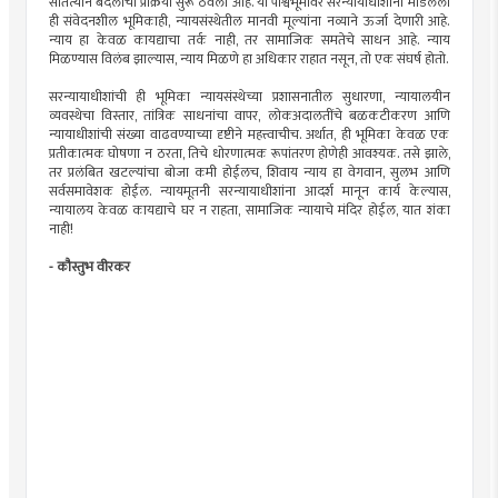
सातत्याने बदलाची प्रक्रिया सुरू ठेवली आहे. या पार्श्वभूमीवर सरन्यायाधीशांनी मांडलेली
ही संवेदनशील भूमिकाही, न्यायसंस्थेतील मानवी मूल्यांना नव्याने ऊर्जा देणारी आहे.
न्याय हा केवळ कायद्याचा तर्क नाही, तर सामाजिक समतेचे साधन आहे. न्याय
मिळण्यास विलंब झाल्यास, न्याय मिळणे हा अधिकार राहात नसून, तो एक संघर्ष होतो.
सरन्यायाधीशांची ही भूमिका न्यायसंस्थेच्या प्रशासनातील सुधारणा, न्यायालयीन
व्यवस्थेचा विस्तार, तांत्रिक साधनांचा वापर, लोकअदालतींचे बळकटीकरण आणि
न्यायाधीशांची संख्या वाढवण्याच्या दृष्टीने महत्त्वाचीच. अर्थात, ही भूमिका केवळ एक
प्रतीकात्मक घोषणा न ठरता, तिचे धोरणात्मक रूपांतरण होणेही आवश्यक. तसे झाले,
तर प्रलंबित खटल्यांचा बोजा कमी होईलच, शिवाय न्याय हा वेगवान, सुलभ आणि
सर्वसमावेशक होईल. न्यायमूतनी सरन्यायाधीशांना आदर्श मानून कार्य केल्यास,
न्यायालय केवळ कायद्याचे घर न राहता, सामाजिक न्यायाचे मंदिर होईल, यात शंका
नाही!
- कौस्तुभ वीरकर