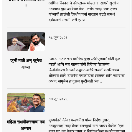
आर्थिक विकासाचे नवे प्रारूप मांडताना, सागरी सुरक्षेचा
!
महत्त्वाचा मुद्दा उपस्थित केला. तसेच राष्ट्राध्यक्ष ट्रम्प
यांच्याशी झालेली द्विपक्षीय चर्चा भारताचे वाढते सामर्थ
दर्शवणारी असली, तरी ट्रम्प ..
१८ जून २०२६
‘उबाठा’ गटात चार वर्षांनंतर पुन्हा अपेक्षेप्रमााणे मोठी फूट
जुनी माती अन् जुनेच
पडली आणि सहा खासदारांनी शिंदेंच्या शिवसेनेत
वळण!
विलीनीकरण केल्याने उद्धव ठाकरेंचे राजकीय अस्तित्वच
धोक्यात आले. ठाकरेंचा पराकोटीचा अहंकार आणि संवादाचा
अभाव, यामुळेच हा दुसर्‍या फुटीचाही अंक ..
१७ जून २०२६
मुख्यमंत्री देवेंद्र फडणवीस यांच्या निर्देशानुसार,
महिला सक्षमीकरणाचा नवा
महसूलमंत्री चंद्रशेखर बावनकुळे यांनी जाहीर केलेला ‘एक
अध्याय
बचत गट, एक हेक्टर जागा’ हा निर्णय महिला सक्षमीकरणाच्या