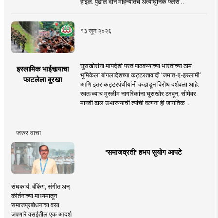
होईल. पुढील दोन महिन्यांतच अत्याधुनिक फ्लेस ..
१३ जून २०२६
घुसखोरांना मायदेशी परत पाठवण्याच्या भारताच्या ठाम
इस्लामिक भाईचार्‍याचा
भूमिकेला बांगलादेशच्या कट्टरतावादी ‘जमात-ए-इस्लामी’
फाटलेला बुरखा
आणि इतर कट्टरपंथीयांनी कडाडून विरोध दर्शवला आहे.
स्वतःच्याच मुस्लीम नागरिकांना घुसखोर ठरवून, सीमेवर
मानवी ढाल उभारण्याची त्यांची वल्गना ही जागतिक ..
जरुर वाचा
'समाजव्रती' हभप सुयोग आपटे
संघकार्य, बँकिंग, संगीत अन्
कीर्तनाच्या माध्यमातून
समाजप्रबोधनाचा वसा
जपणारे वसईतील एक आदर्श