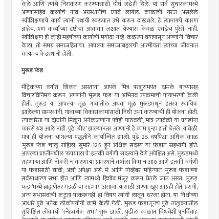
केले आणि त्यांचे निराकरण करण्यासाठी दीर्घ लढेही दिले. या सर्व सुधारकांमध्ये
अण्णासाहेब कर्व्यांचे नाव अग्रस्थानीच घ्यावे लागेल. काळाची गरज असलेले
स्त्रीशिक्षणाचे कार्य त्यांनी स्थायी स्वरूपात उभे करून दाखवले, हे त्यामागचे कारण
आहेच. पण कर्व्यांच्या दृष्टीचा आवाका लक्षात येण्यास केवळ एवढेच पुरेसे नाही.
स्त्रीशिक्षण ही काही महर्षींच्या कार्याची मर्यादा नव्हे. कळत्या वयापासून अण्णांनी विचार
केला, तो समग्र समाजहिताचा. आपल्या समाजाबद्दलची आत्मीयता त्यांच्या जीवनात
कायमच केंद्रस्थानी होती.
मुरूड फंड
मॅट्रिकच्या वर्गात शिकत असताना आपले मित्र परशुरामपंत दामले यांच्यासह
विचारविनिमय करून, अण्णांनी ‘मुरूड फंड’ या अभिनव उपक्रमाची पायाभरणी केली
होती. मुरूड या आपल्या मूळ गावातील अथवा मूळ मुरूडमधून इतरत्र स्थायिक
झालेल्या ग्रामस्थांनी, गावाच्या विकासकामांसाठी निधी उभा करण्याची ही योजना होती.
त्याकरिता या दोघांनी मिळून अनेकजणांना पत्रेही पाठवली, मात्र त्यावेळी या प्रयत्नांना
फारसे यश आले नाही. पुढे ‘बीए’ झाल्यानंतर अण्णांनी हे काम पुन्हा हाती घेतले. यावेळी
मात्र ही योजना चांगल्या पद्धतीने कार्यान्वित झाली. पुढे 25 वर्षांपेक्षा अधिक काळ
‘मुरूड फंड’ चालू राहिला. सुमारे 125 हून अधिक सदस्य या फंडात सहभागी होते.
आपल्या प्राप्तीमधील ‘रुपयाला पै’ इतकी वर्गणी सदस्याने देणे अपेक्षित असे. मुरूडमध्ये
राहणार्‍या आणि नोकरी न करणार्‍या ग्रामस्थाने वर्षाला किमान आठ आणे इतकी वर्गणी
या फंडासाठी द्यावी, अशी अपेक्षा असे. मे आणि नोव्हेंबर महिन्यात ‘मुरूड फंडा’च्या
सर्वसाधारण सभा होत आणि त्यामध्ये हिशोब मंजूर करून घेतले जात असत. ‘मुरूड
फंडा’मध्ये ब्राह्मणेतर मंडळींचा सहभाग असावा, यासाठी अण्णा खूप आग्रही होते. प्रसंगी,
अन्य सभासदांची कटुता पत्करूनही हा विषय त्यांनी लावून धरला होता. या निधीच्या
आधारे पुढे अनेक लोकोपयोगी कामे केली गेली. ‘मुरूड फंडा’तूनच पुढे तालुक्यातील
सुशिक्षित लोकांची ‘स्नेहवर्धक सभा’ सुरू झाली. पुढील काळात विधवेशी पुनर्विवाह