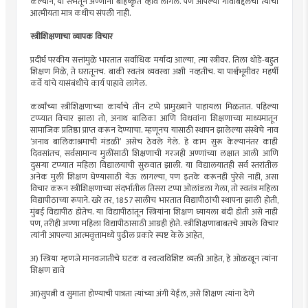
केल्याने, या सभेतून अण्णांना बहिष्कृत व्हावे लागले. पण आपल्या गावाबद्दलची त्यांची
आत्मीयता मात्र कधीच संपली नाही.
स्त्रीशिक्षणाचा व्यापक विचार
प्रदीर्घ परकीय सत्तांमुळे भारतात सर्वाधिक मर्यादा आल्या, त्या स्त्रीवर. तिला थोडे-बहुत
शिक्षण मिळे, ते घरातूनच. बाकी स्वतंत्र व्यवस्था अशी नव्हतीच. या पार्श्वभूमीवर महर्षी
कर्वे यांचे यासंबंधीचे कार्य पाहावे लागेल.
कर्व्यांच्या स्त्रीशिक्षणाच्या कार्याचे तीन टप्पे प्रामुख्याने पाहायला मिळतात. पहिल्या
टप्प्यात विचार झाला तो, अनाथ बालिका आणि विधवांना शिक्षणाच्या माध्यमातून
सामाजिक प्रतिष्ठा प्राप्त करून देण्याचा. म्हणूनच यासाठी स्थापन झालेल्या संस्थेचे नाव
‘अनाथ बालिकाश्रमाची मंडळी’ असेच ठेवले गेले. हे काम सुरू केल्यानंतर काही
दिवसांतच, सर्वसामान्य मुलींसाठी शिक्षणाची गरजही अण्णांच्या लक्षात आली आणि
दुसर्‍या टप्प्यात महिला विद्यालयाची सुरुवात झाली. या विद्यालयातही सर्व स्तरांतील
अनेक मुली शिक्षण घेण्यासाठी येऊ लागल्या, पण इतके करूनही पुरेसे नाही, असा
विचार करून स्त्रीशिक्षणाच्या संदर्भातील तिसरा टप्पा ओलांडला गेला, तो स्वतंत्र महिला
विद्यापीठाच्या रूपाने. खरे तर, 1857 सालीच भारतात विद्यापीठांची स्थापना झाली होती,
मुंबई विद्यापीठ होतेच. या विद्यापीठांतून स्त्रियांना शिक्षण घ्यायला बंदी होती असे नाही
पण, तरीही अण्णा महिला विद्यापीठासाठी आग्रही होते. स्त्रीशिक्षणाबाबतचे आपले विचार
त्यांनी आपल्या आत्मवृत्तामध्ये पुढील प्रकारे स्पष्ट केले आहेत,
अ) स्त्रिया म्हणजे मानवजातीचे घटक व स्वत्वविशिष्ट व्यक्ती आहेत, हे ओळखून त्यांना
शिक्षण द्यावे
आ)सुपत्नी व सुमाता होण्याची पात्रता त्यांच्या अंगी येईल, असे शिक्षण त्यांना देणे