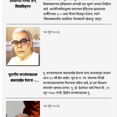
लिओनेल मेस्सी अन्
विश्वचषकाच्या इतिहासात आणखी एक सुवर्ण अध्याय लिहिला
विश्वविक्रम
आहे. अल्जेरियाविरुद्धच्या सामन्यात हॅट्ट्रिक झळकावत
अर्जेंटिनाला ३-० असा विजय मिळवून देताना, त्याने
‘विश्वचषकातील सर्वाधिक गौरवशाली खेळाडू’ म्हणून ..
१७ जून २०२६
पू. सरसंघचालक बाळासाहेब देवरस यांना आपल्यातून जाऊन
पूजनीय सरसंघचालक
आज ३० वर्षे होत आहेत. जून हा रा. स्व. संघाच्या तीनही
बाळासाहेब देवरस -
सरसंघचालकांच्या निधनाचा महिना आहे, हा एक विलक्षण
द्रष्टा संघटक
योगायोग म्हणावा लागेल. पू. डॉ. हेडगेवार यांचे निधन दि. २१
जून १९४० रोजी, द्वितीय सरसंघचालक पू. ..
१७ जून २०२६