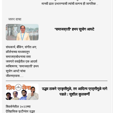
मानवी ढाल उभारण्याची त्यांची वल्गना ही जागतिक ..
जरुर वाचा
'समाजव्रती' हभप सुयोग आपटे
संघकार्य, बँकिंग, संगीत अन्
कीर्तनाच्या माध्यमातून
समाजप्रबोधनाचा वसा
जपणारे वसईतील एक आदर्श
व्यक्तिमत्त्व, 'समाजव्रती' हभप
सुयोग आपटे यांचा
जीवनप्रवास.....
उद्धव ठाकरे प्रकृतीमुळे, तर आदित्य प्रवृत्तीमुळे मागे
पडले : सुशील कुलकर्णी
शिवसेनेतील २०२२च्या
ऐतिहासिक फुटीनंतर उद्धव