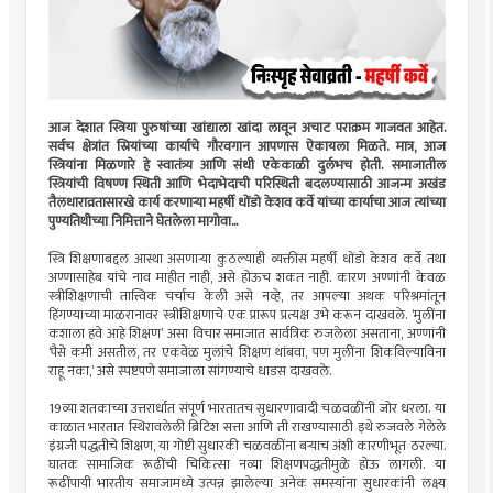
आज देशात स्त्रिया पुरुषांच्या खांद्याला खांदा लावून अचाट पराक्रम गाजवत आहेत.
सर्वच क्षेत्रांत स्रियांच्या कार्याचे गौरवगान आपणास ऐकायला मिळते. मात्र, आज
स्त्रियांना मिळणारे हे स्वातंत्र्य आणि संधी एकेकाळी दुर्लभच होती. समाजातील
स्त्रियांची विषण्ण स्थिती आणि भेदाभेदाची परिस्थिती बदलण्यासाठी आजन्म अखंड
तैलधाराव्रतासारखे कार्य करणार्‍या महर्षी धोंडो केशव कर्वे यांच्या कार्याचा आज त्यांच्या
पुण्यतिथीच्या निमित्ताने घेतलेला मागोवा...
स्त्रि शिक्षणाबद्दल आस्था असणार्‍या कुठल्याही व्यक्तीस महर्षी धोंडो केशव कर्वे तथा
अण्णासाहेब यांचे नाव माहीत नाही, असे होऊच शकत नाही. कारण अण्णांनी केवळ
स्त्रीशिक्षणाची तात्त्विक चर्चाच केली असे नव्हे, तर आपल्या अथक परिश्रमांतून
हिंगण्याच्या माळरानावर स्त्रीशिक्षणाचे एक प्रारूप प्रत्यक्ष उभे करून दाखवले. ‘मुलींना
कशाला हवे आहे शिक्षण’ असा विचार समाजात सार्वत्रिक रुजलेला असताना, अण्णांनी
‘पैसे कमी असतील, तर एकवेळ मुलांचे शिक्षण थांबवा, पण मुलींना शिकविल्याविना
राहू नका,’ असे स्पष्टपणे समाजाला सांगण्याचे धाडस दाखवले.
19व्या शतकाच्या उत्तरार्धात संपूर्ण भारतातच सुधारणावादी चळवळींनी जोर धरला. या
काळात भारतात स्थिरावलेली ब्रिटिश सत्ता आणि ती राखण्यासाठी इथे रुजवले गेलेले
इंग्रजी पद्धतीचे शिक्षण, या गोष्टी सुधारकी चळवळींना बर्‍याच अंशी कारणीभूत ठरल्या.
घातक सामाजिक रूढींची चिकित्सा नव्या शिक्षणपद्धतीमुळे होऊ लागली. या
रूढींपायी भारतीय समाजामध्ये उत्पन्न झालेल्या अनेक समस्यांना सुधारकांनी लक्ष्य