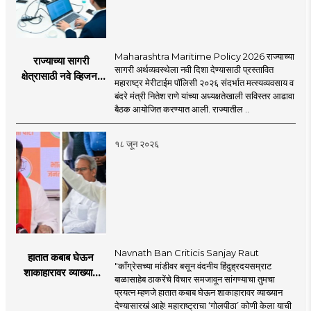
Maharashtra Maritime Policy 2026 राज्याच्या
राज्याच्या सागरी
सागरी अर्थव्यवस्थेला नवी दिशा देण्यासाठी प्रस्तावित
क्षेत्रासाठी नवे व्हिजन;
महाराष्ट्र मेरीटाईम पॉलिसी २०२६ संदर्भात मत्स्यव्यवसाय व
'महाराष्ट्र मेरीटाईम
बंदरे मंत्री नितेश राणे यांच्या अध्यक्षतेखाली सविस्तर आढावा
पॉलिसी २०२६'चा
बैठक आयोजित करण्यात आली. राज्यातील ..
प्रस्ताव
१८ जून २०२६
Navnath Ban Criticis Sanjay Raut
हातात कबाब घेऊन
"काँग्रेसच्या मांडीवर बसून वंदनीय हिंदुह्रदयसम्राट
शाकाहारावर व्याख्यान
बाळासाहेब ठाकरेंचे विचार समजावून सांगण्याचा तुमचा
देण्यासारखा राऊत यांचा
प्रयत्न म्हणजे हातात कबाब घेऊन शाकाहारावर व्याख्यान
प्रयत्न - नवनाथ बन
देण्यासारखं आहे! महाराष्ट्राचा ‘गोलपीठा’ कोणी केला याची