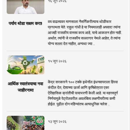
१६ जून २०२६
वय वाढल्यावर माणसाला नैसर्गिकरीत्याच थोडीफार
पर्याय थोडा सक्षम करा!
प्रगल्भता येते. राहुल गांधी हे या नियमालाही अपवाद! त्यांना
आजही राजकीय वास्तव काय आहे, याचे आकलन होत नाही.
अर्थात, त्यांनी जे राजकीय सल्लागार नेमले आहेत, ते त्यांना
योग्य सल्ला देत नाहीत, अन्यथा ज्या ..
१५ जून २०२६
केंद्र सरकारने १०० टक्के इथेनॉल इंधनवापराला हिरवा
आर्थिक स्वातंत्र्याचा नवा
कंदील देत, देशाच्या ऊर्जा आणि कृषिक्षेत्रात एका
जाहीरनामा
ऐतिहासिक क्रांतीची पायाभरणी केली आहे. या महत्त्वपूर्ण
निर्णयामुळे पेट्रोलवरील अवलंबित्व लक्षणीयरीत्या कमी
होईल. पुढील दोन महिन्यांतच अत्याधुनिक फ्लेस ..
१३ जून २०२६