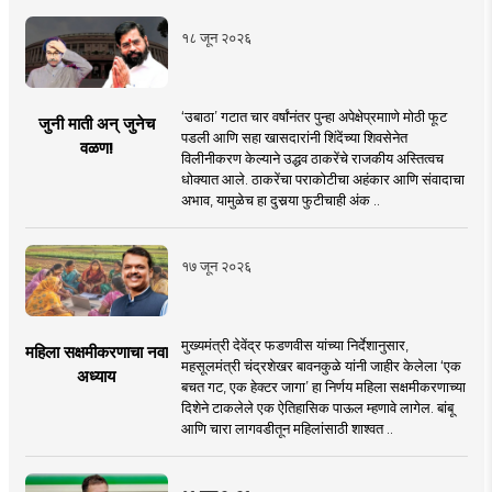
१८ जून २०२६
‘उबाठा’ गटात चार वर्षांनंतर पुन्हा अपेक्षेप्रमााणे मोठी फूट
जुनी माती अन् जुनेच
पडली आणि सहा खासदारांनी शिंदेंच्या शिवसेनेत
वळण!
विलीनीकरण केल्याने उद्धव ठाकरेंचे राजकीय अस्तित्वच
धोक्यात आले. ठाकरेंचा पराकोटीचा अहंकार आणि संवादाचा
अभाव, यामुळेच हा दुसर्‍या फुटीचाही अंक ..
१७ जून २०२६
मुख्यमंत्री देवेंद्र फडणवीस यांच्या निर्देशानुसार,
महिला सक्षमीकरणाचा नवा
महसूलमंत्री चंद्रशेखर बावनकुळे यांनी जाहीर केलेला ‘एक
अध्याय
बचत गट, एक हेक्टर जागा’ हा निर्णय महिला सक्षमीकरणाच्या
दिशेने टाकलेले एक ऐतिहासिक पाऊल म्हणावे लागेल. बांबू
आणि चारा लागवडीतून महिलांसाठी शाश्वत ..