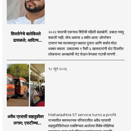
२०२२ सालची एकनाथ शिंदेंची पहिली बंडखोरी, उबाठा पचवू
शिवसेनेचे बालेकिल्ले
शकली नाही, तोच अवघ्या ४ वर्षांत आता 'ऑपरेशन
ढासळले; आदित्य
टायगर'च्या माध्यमातून पक्षाला दुसरा आणि सर्वात मोठा
ठाकरेंच्या नेतृत्वावरच
धक्का बसला. उबाठाच्या ९ पैकी ६ खासदारांनी थेट दिल्लीत
प्रश्नचिन्ह? ठाकरे ब्रँड
लोकसभा अध्यक्षांची भेट घेऊन वेगळ्या गटाची मागणी ..
नेमका कुठे चुकला?
१८ जून २०२६
Maharashtra ST service turns a profit
अवैध प्रवासी वाहतुकीवर
राज्यातील बसस्थानक परिसरातील अवैध प्रवासी
लगाम; एसटीच्या
वाहतुकीविरोधात राबविण्यात आलेल्या विशेष मोहिमेचा
उत्पन्नात १५ दिवसांत