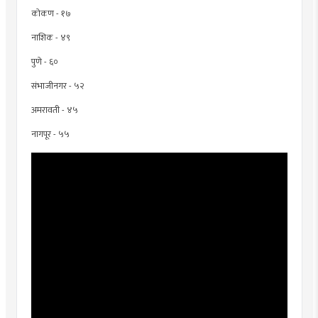
कोकण - १७
नाशिक - ४९
पुणे - ६०
संभाजीनगर - ५२
अमरावती - ४५
नागपूर - ५५