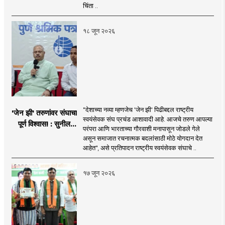
चिंता ..
१८ जून २०२६
"देशाच्या नव्या म्हणजेच 'जेन झी' पिढीबद्दल राष्ट्रीय
'जेन झी' तरुणांवर संघाचा
स्वयंसेवक संघ प्रचंड आशावादी आहे. आजचे तरुण आपल्या
पूर्ण विश्वास! : सुनील
परंपरा आणि भारताच्या गौरवाशी मनापासून जोडले गेले
आंबेकर
असून समाजात रचनात्मक बदलांसाठी मोठे योगदान देत
आहेत", असे प्रतिपादन राष्ट्रीय स्वयंसेवक संघाचे ..
१७ जून २०२६