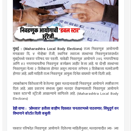
मुंबई : (Maharashtra Local Body Elections)
राज्य निवडणूक आयोगाची
मंगळवार दि. ४ नोव्हेंबर रोजी, स्थानिक स्वराज्य संस्थांच्या निवडणुकांसंदर्भात
मुंबईमध्ये पत्रकार परिषद पार पडली. यावेळी निवडणूक आयोगाने २४६ नगरपरिषदा
आणि ४२ नगरपंचायतींचा निवडणुक कार्यक्रम जाहीर केला आहे. या दोन्ही संस्थांच्या
निवडणूका येत्या २ डिसेंबरला होणार असून त्यानंतर लगेचच ३ डिसेंबरला मतमोजणी
होणार आहे. अशी माहिती राज्य निवडणूक आयुक्त दिनेश वाघमारे यांनी दिली आहे.
त्याबरोबरच विरोधकांनी केलेल्या दुबार मतदानावरही निवडणूक आयोगाने स्पष्टीकरण
दिलं आहे. अशा प्रकारचं संभाव्य दुबार मतदार रोखण्यासाठी निवडणूक आयोगाने
'डबल स्टार'ची स्ट्रॅटेजी आखल्याचे सांगितले आहे. (Maharashtra Local Body
Elections)
हेही वाचा :
'ओमकार' हत्तीला काहीच दिवसात 'वनतारा'मध्ये पाठवणार; सिंधुदुर्ग वन
विभागाने कोर्टात दिली कबुली
पत्रकार परिषदेत निवडणूक आयोगाने दिलेल्या माहितीनुसार, मतदारयादीत ज्या- ज्या