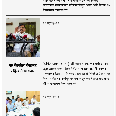
महाराष्ट्र राज्य मार्ग परिवहन महामंडळाच्या (एसटी)
४३.८३ कोटींची वाढ!
उत्पन्नावर सकारात्मक परिणाम दिसून आला आहे. केवळ १५
दिवसांच्या कालावधीत ..
१८ जून २०२६
(Shiv Sena UBT) 'ऑपरेशन टायगर'च्या चर्चेदरम्यान
पक्ष बैठकीला गैरहजर
उद्धव ठाकरे यांच्या शिवसेनेतील सहा खासदारांनी पक्षाच्या
राहिल्याने खासदार
महत्त्वाच्या बैठकीला गैरहजर राहत बंडाची चिन्हे अधिक स्पष्ट
अपात्र ठरू शकतात का?
केली आहेत. या पार्श्वभूमीवर पक्षाकडून संबंधित खासदारांवर
व्हीप आणि कायदा नेमकं
व्हीपचे उल्लंघन केल्याप्रकरणी ..
काय सांगतो?
१८ जून २०२६