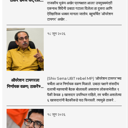
ठाकरे डॅमेज कंट्रोल
राजकीय भूकंप अखेर प्रत्यक्षात आला! उपमुख्यमंत्री
करण्यात सपशेल अपयशी!
एकनाथ शिंदेंनी उबाठा गटाला दिलेला हा दुसरा आणि
सहा खासदारांनंतर
ऐतिहासिक धक्का मानला जातोय. बहुचर्चित ‘ऑपरेशन
आमदारांसह नगरसेवकही
टायगर’ अखेर ..
शिंदेंकडे जाण्याच्या चर्चा
सुरू
१८ जून २०२६
(Shiv Sena UBT rebel MP) 'ऑपरेशन टायगर'च्या
ऑपरेशन टायगरला
चर्चेला आज निर्णायक वळण मिळाले. उबाठा पक्षाने संसदीय
निर्णायक वळण; ठाकरेंच्या
दलाची महत्त्वाची बैठक बोलावली असताना लोकसभेतील ९
बैठकीला ६ खासदार
पैकी केवळ ३ खासदार उपस्थित राहिले, तर चर्चेत असलेल्या
गैरहजर, थेट शिंदे सेनेत
६ खासदारांनी बैठकीकडे पाठ फिरवली. त्यामुळे ठाकरे ..
विलीन होण्याचा प्रस्ताव?
१८ जून २०२६