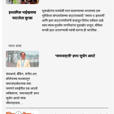
घुसखोरांना मायदेशी परत पाठवण्याच्या भारताच्या ठाम
इस्लामिक भाईचार्‍याचा
भूमिकेला बांगलादेशच्या कट्टरतावादी ‘जमात-ए-इस्लामी’
फाटलेला बुरखा
आणि इतर कट्टरपंथीयांनी कडाडून विरोध दर्शवला आहे.
स्वतःच्याच मुस्लीम नागरिकांना घुसखोर ठरवून, सीमेवर
मानवी ढाल उभारण्याची त्यांची वल्गना ही जागतिक ..
जरुर वाचा
'समाजव्रती' हभप सुयोग आपटे
संघकार्य, बँकिंग, संगीत अन्
कीर्तनाच्या माध्यमातून
समाजप्रबोधनाचा वसा
जपणारे वसईतील एक आदर्श
व्यक्तिमत्त्व, 'समाजव्रती' हभप
सुयोग आपटे यांचा
जीवनप्रवास.....