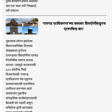
पुरुष बरोबरीने हाकत असतात.
यात एक चाक जरी निखळले,
तरी संसारर..
‘रायगड प्राधिकरणा’च्या कामावर शिवप्रेमींकडूनच
प्रश्नचिन्ह का?
नुकत्याच संपन्न झालेल्या
शिवराज्याभिषेक दिनाच्या
सोहळ्याला दुर्गराज
रायगडावर शिवप्रेमींना प्रचंड
गैरसोयींचा सामना करावा
लागला. त्यामुळे सरकारतर्फे
६०० कोटींचा निधी
दिल्यानंतरही ‘रायगड
प्राधिकरणा’च्या एकूणच
कामकाजावरही प्रश्नचिन्ह
उपस्थित करण्यात आले.
यासंदर्भात नुकतीच
सांस्कृतिक कार्यमंत्रालयाची
बैठकही पार पडली असून,
सचिवांना कृती आराखडा