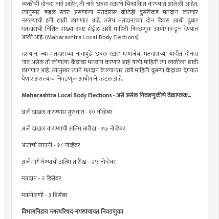
व्यक्तींची दोनदा नावे आहेत, ती नावे 'डबल स्टार'ने चिन्हांकित करण्यात आलेली आहेत.
त्यानुसार 'डबल स्टार' असणाऱ्या मतदारास कोठेही दुसरीकडे मतदान करणार
नसल्याची हमी द्यावी लागणार आहे. तसेच मतदानाच्या दोन दिवस आधी दुबार
मतदारांची निश्चित संख्या स्पष्ट होईल अशी माहिती निवडणूक आयोगाकडून देण्यात
आली आहे. (Maharashtra Local Body Elections)
दरम्यान, ज्या मतदाराच्या नावापुढे 'डबल स्टार' म्हणजेच, मतदारांच्या यादीत दोनदा
नाव असेल तो कोणत्या केंद्रावर मतदान करणार आहे याची माहिती त्या व्यक्तीला द्यावी
लागणार आहे. त्यानुसार त्याने मतदान केल्यानंतर तशी माहिती दुसऱ्या केंद्रावर देण्यात
येणार असल्याचं निवडणूक आयोगाने म्हटलं आहे.
Maharashtra Local Body Elections - असे असेल निवडणुकीचे वेळापत्रक...
अर्ज दाखल करण्यास सुरुवात - १० नोव्हेंबर
अर्ज दाखल करण्याची अंतिम तारीख - १७ नोव्हेंबर
अर्जाची छाननी - १८ नोव्हेंबर
अर्ज मागे घेण्याची अंतिम तारीख - २५ नोव्हेंबर
मतदान - २ डिसेंबर
मतमोजणी - ३ डिसेंबर
विभागनिहाय नगरपरिषद-नगरपंचायत निवडणुका