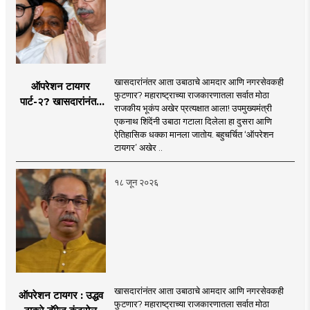
and more 'smart' day by day. And in today's
our commitment to the thoughts of the
click!
mahamtb.com
Telegram, MahaMTB WhatsApp Group etc.
'smart' era, information is available in
nation and the national interest...
through social media and advanced avatar
abundance in the Internet-enabled
content. We are coming before you. Role in
information explosion. However, there is a
the new era, 'smart' journalism with a view,
need for complementary knowledge to
खासदारांनंतर आता उबाठाचे आमदार आणि नगरसेवकही
ऑपरेशन टायगर
'smart' multimedia for the new era, and
determine a modern role and approach
फुटणार? महाराष्ट्राच्या राजकारणातला सर्वात मोठा
पार्ट-२? खासदारांनंतर
journalism for a 'smart' Maharashtra will
राजकीय भूकंप अखेर प्रत्यक्षात आला! उपमुख्यमंत्री
that is compatible with culture,
आता आमदार आणि
एकनाथ शिंदेंनी उबाठा गटाला दिलेला हा दुसरा आणि
be the side of the game.
motionlessness and tradition.
नगरसेवकही शिंदेंच्या
ऐतिहासिक धक्का मानला जातोय. बहुचर्चित ‘ऑपरेशन
वाटेवर?
टायगर’ अखेर ..
१८ जून २०२६
खासदारांनंतर आता उबाठाचे आमदार आणि नगरसेवकही
ऑपरेशन टायगर : उद्धव
फुटणार? महाराष्ट्राच्या राजकारणातला सर्वात मोठा