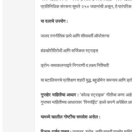
प्रातिनिधिक संरचना सुमारे २५० जवानांची असून, ते पारंपरिक इ
या दलाचे उपयोग :
जलद रणनीतिक छापे आणि सीमावर्ती ऑपरेशन्स
बंडखोरीविरोधी आणि सर्जिकल स्ट्राइस
ड्रोन-समाकलनाद्वारे निगराणी व लक्ष्य निश्चिती
या बटालियनचे प्रशिक्षण शहरी युद्ध, बहुडोमेन समन्वय आणि ड्र
गुप्तहेर माहितीचा आधार :
’कोल्ड स्ट्राइक’ नीतीचा कणा आहे 
गुप्तचर माहितीच्या आधारावर ’पिनपॉईंट’ हल्ले करणे अपेक्षित आह
यामध्ये खालील गोष्टींचा समावेश असेल :
रिअल-टाईम पाळत :
उपग्रह, ड्रोन, आणि मानवी गुप्तहेर माहित