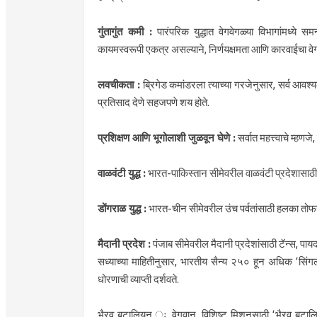
गुंतागुंत कमी :
पारंपरिक युद्धात वेगवेगळ्या विभागांमध्ये सम
कायमस्वरूपी एकत्र असल्याने, निर्णयक्षमता आणि कारवाईचा वेग
लवचीकता :
ब्रिगेड कमांडरला त्याच्या गरजेनुसार, सर्व आवश्
प्रतिसाद देणे सहजपणे शय होते.
प्रशिक्षण आणि भूगोलाशी जुळवून घेणे :
सर्वात महत्त्वाचे म्हणज
वाळवंटी युद्ध :
भारत-पाकिस्तान सीमेवरील वाळवंटी प्रदेशासाठ
डोंगराळ युद्ध :
भारत-चीन सीमेवरील उंच पर्वतांसाठी हलका तोफखा
मैदानी प्रदेश :
पंजाब सीमेवरील मैदानी प्रदेशांसाठी टॅन्स, प
सध्याच्या माहितीनुसार, भारतीय सैन्य २५० हून अधिक ‘सिंगल-आ
धोरणाची व्याप्ती दर्शवते.
भैरव बटालियन ः वेगवान, विशिष्ट मिशनसाठी ‘भैरव बटालि