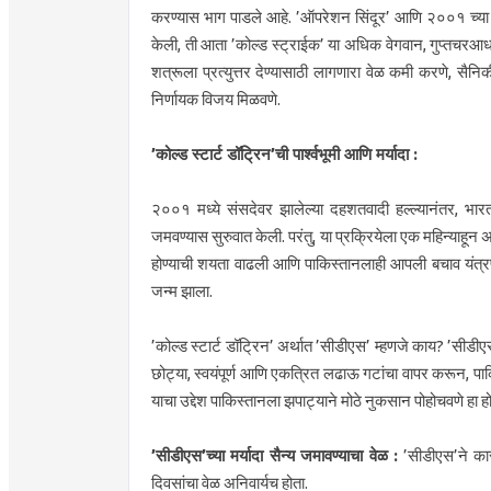
करण्यास भाग पाडले आहे. ’ऑपरेशन सिंदूर’ आणि २००१ च्या सं
केली, ती आता ’कोल्ड स्ट्राईक’ या अधिक वेगवान, गुप्तचरआ
शत्रूला प्रत्युत्तर देण्यासाठी लागणारा वेळ कमी करणे, सै
निर्णायक विजय मिळवणे.
’कोल्ड स्टार्ट डॉट्रिन’ची पार्श्वभूमी आणि मर्यादा :
२००१ मध्ये संसदेवर झालेल्या दहशतवादी हल्ल्यानंतर, भारत
जमवण्यास सुरुवात केली. परंतु, या प्रक्रियेला एक महिन्याहून 
होण्याची शयता वाढली आणि पाकिस्तानलाही आपली बचाव यंत्रण
जन्म झाला.
’कोल्ड स्टार्ट डॉट्रिन’ अर्थात ’सीडीएस’ म्हणजे काय? ’सीडी
छोट्या, स्वयंपूर्ण आणि एकत्रित लढाऊ गटांचा वापर करून, पाक
याचा उद्देश पाकिस्तानला झपाट्याने मोठे नुकसान पोहोचवणे हा हो
’सीडीएस’च्या मर्यादा सैन्य जमावण्याचा वेळ :
’सीडीएस’ने कार
दिवसांचा वेळ अनिवार्यच होता.