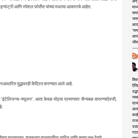
अन् 
न्फंट्री आणि स्पेशल फोर्सेस यांच्या मधल्या आकाराचे आहेत.
माध्
समा
जपण
आदर्
'सम
आपट
जीवन
शिव
ोनआधारित युद्धावरही केंद्रित करण्यात आले आहे.
ऐति
उद्ध
नव्य
’इंटेलिजन्स-फ्यूजन’. आता केवळ मोठ्या प्रमाणावर सैन्यबळ वापरण्याऐवजी,
प्रय
े.
आता 
काही
राज
उडा
गटा
ीच्या माध्यमातून, शत्रूच्या हालचालींवर त्वरित आणि सतत लक्ष ठेवणे.