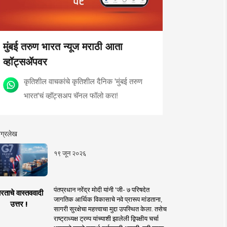
मुंबई तरुण भारत न्यूज मराठी आता
व्हॉट्सॲपवर
कृतिशील वाचकांचे कृतिशील दैनिक 'मुंबई तरुण
भारत'चं व्हॉट्सअप चॅनल फॉलो करा!
ग्रलेख
१९ जून २०२६
पंतप्रधान नरेंद्र मोदी यांनी 'जी- ७ परिषदेत
रताचे वास्तववादी
जागतिक आर्थिक विकासाचे नवे प्रारूप मांडताना,
उत्तर !
सागरी सुरक्षेचा महत्त्वाचा मुद्दा उपस्थित केला. तसेच
राष्ट्राध्यक्ष ट्रम्प यांच्याशी झालेली द्विपक्षीय चर्चा