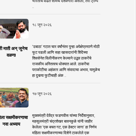
भारताचे वाढते सामर्थ दर्शवणारी असली, तरी ट्रम्प
..
१८ जून २०२६
‘उबाठा’ गटात चार वर्षांनंतर पुन्हा अपेक्षेप्रमााणे मोठी
नी माती अन् जुनेच
फूट पडली आणि सहा खासदारांनी शिंदेंच्या
वळण!
शिवसेनेत विलीनीकरण केल्याने उद्धव ठाकरेंचे
राजकीय अस्तित्वच धोक्यात आले. ठाकरेंचा
पराकोटीचा अहंकार आणि संवादाचा अभाव, यामुळेच
हा दुसर्‍या फुटीचाही अंक ..
१७ जून २०२६
मुख्यमंत्री देवेंद्र फडणवीस यांच्या निर्देशानुसार,
िला सक्षमीकरणाचा
महसूलमंत्री चंद्रशेखर बावनकुळे यांनी जाहीर
नवा अध्याय
केलेला ‘एक बचत गट, एक हेक्टर जागा’ हा निर्णय
महिला सक्षमीकरणाच्या दिशेने टाकलेले एक