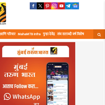
घ आणि परिवार
MahaMTB Infra
पुन्हा देवेंद्र
संघ शताब्दी वर्ष विशेष