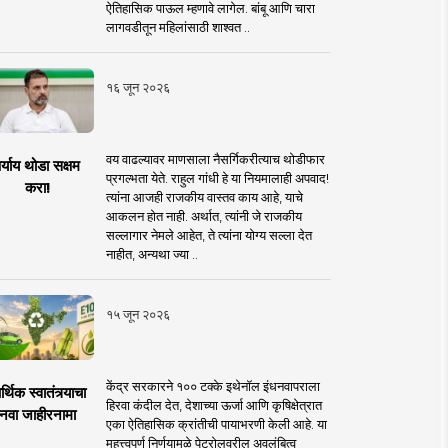
ऐतिहासिक पाऊल म्हणावे लागेल. बांबू आणि चारा
लागवडीतून महिलांसाठी शाश्वत ..
१६ जून २०२६
वय वाढल्यावर माणसाला नैसर्गिकरीत्याच थोडीफार
र्याय थोडा सक्षम
प्रगल्भता येते. राहुल गांधी हे या नियमालाही अपवाद!
करा!
त्यांना आजही राजकीय वास्तव काय आहे, याचे
आकलन होत नाही. अर्थात, त्यांनी जे राजकीय
सल्लागार नेमले आहेत, ते त्यांना योग्य सल्ला देत
नाहीत, अन्यथा ज्या ..
१५ जून २०२६
केंद्र सरकारने १०० टक्के इथेनॉल इंधनवापराला
्थिक स्वातंत्र्याचा
हिरवा कंदील देत, देशाच्या ऊर्जा आणि कृषिक्षेत्रात
नवा जाहीरनामा
एका ऐतिहासिक क्रांतीची पायाभरणी केली आहे. या
महत्त्वपूर्ण निर्णयामुळे पेट्रोलवरील अवलंबित्व