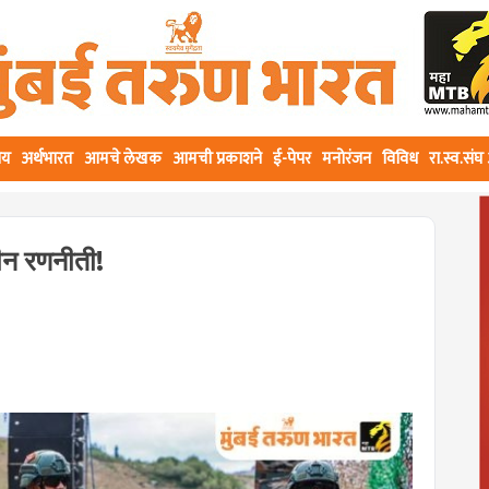
ीय
अर्थभारत
आमचे लेखक
आमची प्रकाशने
ई-पेपर
मनोरंजन
विविध
रा.स्व.सं
ीन रणनीती!