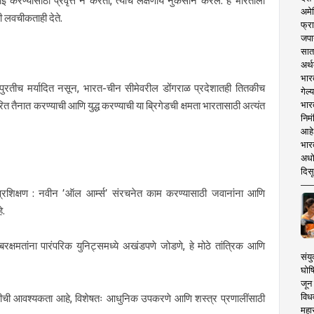
ाई करण्यासाठी प्रवृत्त न करता, त्याचे लक्षणीय नुकसान करेल. हे भारताला
अमेर
ी लवचीकताही देते.
फ्रा
जपा
सात
अर्थ
भार
पुरतीच मर्यादित नसून, भारत-चीन सीमेवरील डोंगराळ प्रदेशातही तितकीच
गेल्
भार
वरित तैनात करण्याची आणि युद्ध करण्याची या ब्रिगेडची क्षमता भारतासाठी अत्यंत
निमं
आहे.
भारत
अधो
दिसू
 प्रशिक्षण : नवीन ’ऑल आर्म्स’ संरचनेत काम करण्यासाठी जवानांना आणि
े.
यबरक्षमतांना पारंपरिक युनिट्समध्ये अखंडपणे जोडणे, हे मोठे तांत्रिक आणि
संयु
घोष
जून 
विधव
ुकीची आवश्यकता आहे, विशेषतः आधुनिक उपकरणे आणि शस्त्र प्रणालींसाठी
महा