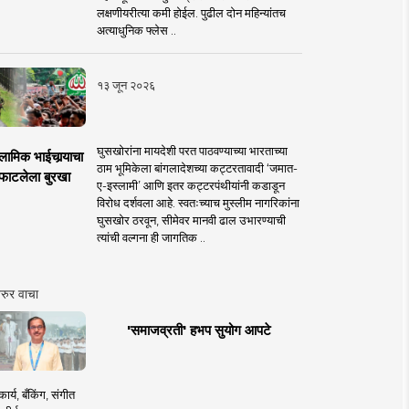
लक्षणीयरीत्या कमी होईल. पुढील दोन महिन्यांतच
अत्याधुनिक फ्लेस ..
१३ जून २०२६
घुसखोरांना मायदेशी परत पाठवण्याच्या भारताच्या
लामिक भाईचार्‍याचा
ठाम भूमिकेला बांगलादेशच्या कट्टरतावादी ‘जमात-
फाटलेला बुरखा
ए-इस्लामी’ आणि इतर कट्टरपंथीयांनी कडाडून
विरोध दर्शवला आहे. स्वतःच्याच मुस्लीम नागरिकांना
घुसखोर ठरवून, सीमेवर मानवी ढाल उभारण्याची
त्यांची वल्गना ही जागतिक ..
रुर वाचा
'समाजव्रती' हभप सुयोग आपटे
ार्य, बँकिंग, संगीत