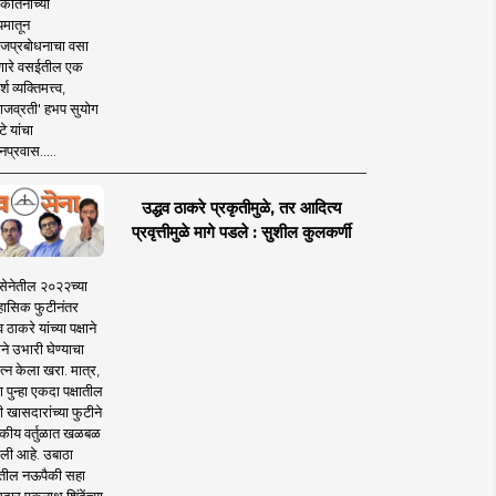
कीर्तनाच्या
यमातून
जप्रबोधनाचा वसा
ारे वसईतील एक
श व्यक्तिमत्त्व,
ाजव्रती' हभप सुयोग
े यांचा
प्रवास.....
उद्धव ठाकरे प्रकृतीमुळे, तर आदित्य
प्रवृत्तीमुळे मागे पडले : सुशील कुलकर्णी
सेनेतील २०२२च्या
हासिक फुटीनंतर
व ठाकरे यांच्या पक्षाने
ाने उभारी घेण्याचा
त्न केला खरा. मात्र,
पुन्हा एकदा पक्षातील
 खासदारांच्या फुटीने
कीय वर्तुळात खळबळ
ली आहे. उबाठा
तील नऊपैकी सहा