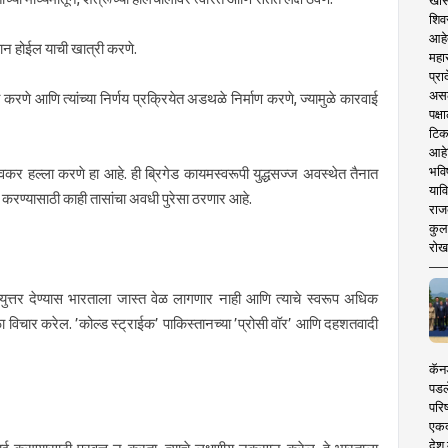
खास
शिव
आहे
न होईल याची खात्री करणे.
महार
प्रा
असले
करणे आणि त्यांच्या निर्णय प्रक्रियेत अडथळे निर्माण करणे, ज्यामुळे कारवाई
पक्
टिक
आहे
भवि
वकर हल्ला करणे हा आहे. ही ब्रिगेड कायमस्वरूपी युद्धसज्ज अवस्थेत तैनात
याव
ल करण्यासाठी काही तासांचा अवधी पुरेसा ठरणार आहे.
राज
कुलक
रोख
्युत्तर देण्यास भारताला जास्त वेळ लागणार नाही आणि त्याचे स्वरूप अधिक
वेळा विचार करेल. ’कोल्ड स्ट्राईक’ पाकिस्तानच्या ’प्रोसी वॉर’ आणि दहशतवादी
कॅनड
पडल
परिष
एकदा
देश