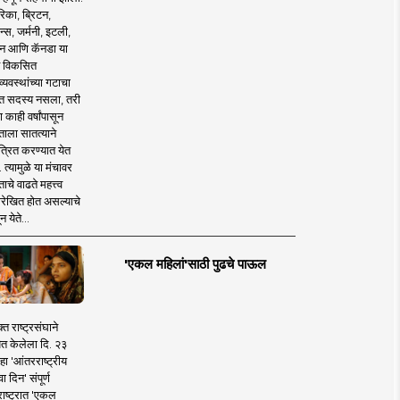
िका, ब्रिटन,
न्स, जर्मनी, इटली,
न आणि कॅनडा या
 विकसित
व्यवस्थांच्या गटाचा
त सदस्य नसला, तरी
या काही वर्षांपासून
ताला सातत्याने
त्रित करण्यात येत
 त्यामुळे या मंचावर
ाचे वाढते महत्त्व
रेखित होत असल्याचे
न येते...
'एकल महिलां'साठी पुढचे पाऊल
क्त राष्ट्रसंघाने
ित केलेला दि. २३
हा 'आंतरराष्ट्रीय
ा दिन' संपूर्ण
राष्ट्रात 'एकल