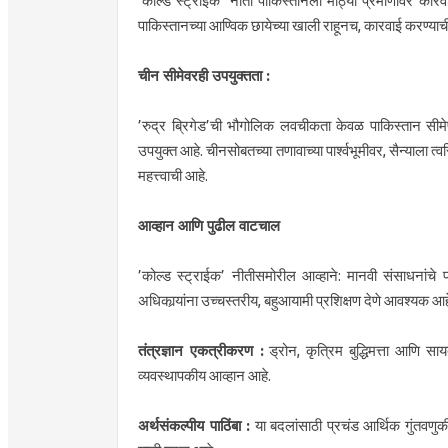
’कोल्ड स्ट्राईक’ नीती पाकिस्तानला मोठ्या प्रमाणावर कारव
पाकिस्तानच्या आण्विक छायेच्या खाली राहूनच, कारवाई करण्याच
चीन सीमेवरही उपयुक्तता :
’रुद्र ब्रिगेड’ची भौगोलिक लवचीकता केवळ पाकिस्तान सीमे
उपयुक्त आहे. चीनसोबतच्या तणावाच्या पार्श्वभूमीवर, सैन्याला त्
महत्त्वाची आहे.
आव्हान आणि पुढील वाटचाल
’कोल्ड स्ट्राईक’ नीतीसमोरील आव्हाने: मानवी संसाधनांचे
अधिकार्‍यांना उच्चस्तरीय, बहुआयामी प्रशिक्षण देणे आवश्यक आह
तंत्रज्ञान एकत्रीकरण :
ड्रोन, कृत्रिम बुद्धिमत्ता आणि सा
व्यवस्थापकीय आव्हान आहे.
अर्थसंकल्पीय पाठिंबा :
या बदलांसाठी प्रचंड आर्थिक गुंतवण