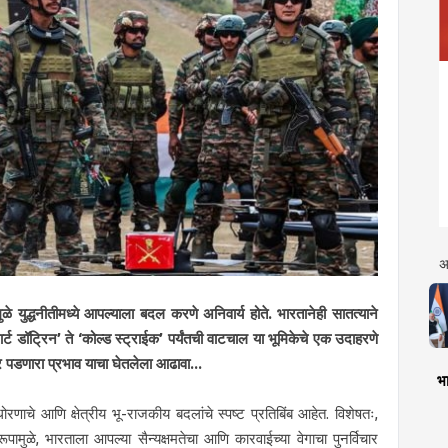
अ
यामुळे युद्धनीतीमध्ये आपल्याला बदल करणे अनिवार्य होते. भारतानेही सातत्याने
ार्ट डॉट्रिन’ ते ‘कोल्ड स्ट्राईक’ पर्यंतची वाटचाल या भूमिकेचे एक उदाहरणे
ावर पडणारा प्रभाव याचा घेतलेला आढावा...
भा
षा धोरणाचे आणि क्षेत्रीय भू-राजकीय बदलांचे स्पष्ट प्रतिबिंब आहेत. विशेषतः,
रूपामुळे, भारताला आपल्या सैन्यक्षमतेचा आणि कारवाईच्या वेगाचा पुनर्विचार