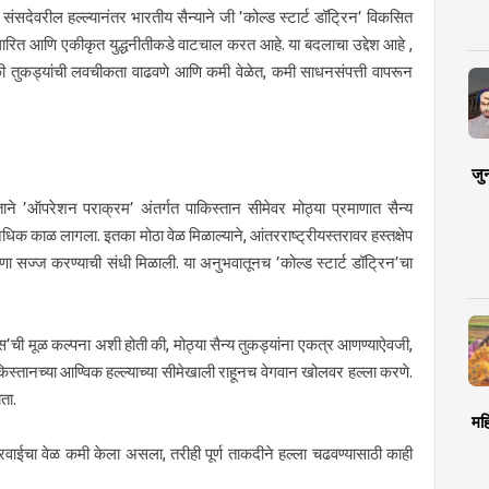
सदेवरील हल्ल्यानंतर भारतीय सैन्याने जी ’कोल्ड स्टार्ट डॉट्रिन’ विकसित
धारित आणि एकीकृत युद्धनीतीकडे वाटचाल करत आहे. या बदलाचा उद्देश आहे ,
निकी तुकड्यांची लवचीकता वाढवणे आणि कमी वेळेत, कमी साधनसंपत्ती वापरून
जु
ाने ’ऑपरेशन पराक्रम’ अंतर्गत पाकिस्तान सीमेवर मोठ्या प्रमाणात सैन्य
अधिक काळ लागला. इतका मोठा वेळ मिळाल्याने, आंतरराष्ट्रीयस्तरावर हस्तक्षेप
ा सज्ज करण्याची संधी मिळाली. या अनुभवातूनच ’कोल्ड स्टार्ट डॉट्रिन’चा
एस’ची मूळ कल्पना अशी होती की, मोठ्या सैन्य तुकड्यांना एकत्र आणण्याऐवजी,
िस्तानच्या आण्विक हल्ल्याच्या सीमेखाली राहूनच वेगवान खोलवर हल्ला करणे.
ता.
मह
वाईचा वेळ कमी केला असला, तरीही पूर्ण ताकदीने हल्ला चढवण्यासाठी काही