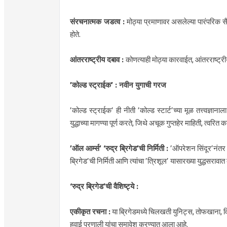
संरचनात्मक जडत्व :
मोठ्या प्रमाणावर असलेल्या पारंपरिक 
होते.
आंतरराष्ट्रीय दबाव :
कोणत्याही मोठ्या कारवाईत, आंतरराष्ट्
’कोल्ड स्ट्राईक’ : नवीन युगाची गरज
’कोल्ड स्ट्राईक’ ही नीती ’कोल्ड स्टार्ट’च्या मूळ तत्त्वज
युद्धाच्या मागण्या पूर्ण करते, जिथे अचूक गुप्तहेर माहिती, त्व
’ऑल आर्म्स’ ‘रुद्र ब्रिगेड’ची निर्मिती :
’ऑपरेशन सिंदूर’नंतर भ
ब्रिगेड’ची निर्मिती आणि त्यांचा ’त्रिशूल’ यासारख्या युद्धसरावात
‘रुद्र ब्रिगेड’ची वैशिष्ट्ये :
एकीकृत रचना :
या ब्रिगेडमध्ये चिलखती युनिट्स, तोफखाना, वि
हवाई प्रणाली यांचा समावेश करण्यात आला आहे.