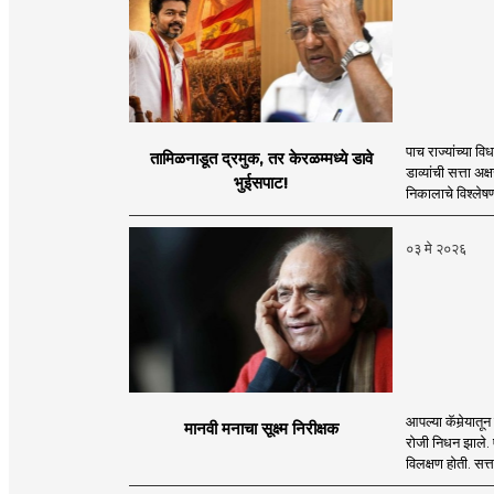
पाच राज्यांच्या 
तामिळनाडूत द्रमुक, तर केरळम्मध्ये डावे
डाव्यांची सत्ता अक
भुईसपाट!
निकालाचे विश्लेष
०३ मे २०२६
आपल्या कॅमेर्‍या
मानवी मनाचा सूक्ष्म निरीक्षक
रोजी निधन झाले. एख
विलक्षण होती. सत