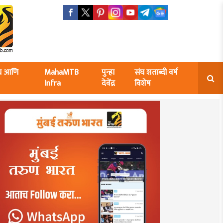
ंघ आणि
MahaMTB
पुन्हा
संघ शताब्दी वर्ष
Infra
देवेंद्र
विशेष