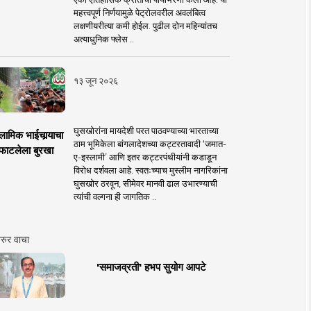
महत्त्वपूर्ण निर्णयामुळे पेट्रोलवरील अवलंबित्व
लक्षणीयरीत्या कमी होईल. पुढील दोन महिन्यांतच
अत्याधुनिक फ्लेस ..
१३ जून २०२६
घुसखोरांना मायदेशी परत पाठवण्याच्या भारताच्या
लामिक भाईचार्‍याचा
ठाम भूमिकेला बांगलादेशच्या कट्टरतावादी ‘जमात-
फाटलेला बुरखा
ए-इस्लामी’ आणि इतर कट्टरपंथीयांनी कडाडून
विरोध दर्शवला आहे. स्वतःच्याच मुस्लीम नागरिकांना
घुसखोर ठरवून, सीमेवर मानवी ढाल उभारण्याची
त्यांची वल्गना ही जागतिक ..
रुर वाचा
'समाजव्रती' हभप सुयोग आपटे