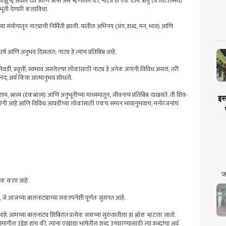
 चाक्षुषं| अर्थात देव आणि ऋषी असं म्हणतात की, नाट्य ही एक दृश्य ऋतु (कला/उत्सव)
नुभूती देणारी कलाविधा.
ी यांच्या संयोगातून नाट्याची निर्मिती झाली. यातील अभिनय (अंग, शब्द, मन, भाव) आणि
्ष आणि अनुभव दिसतात; नाट्य हे त्यांचं प्रतिबिंब आहे.
-निवडी, प्रवृत्ती, स्वभाव असलेल्या लोकांसाठी नाट्य हे अनेक अंगांनी विविध असलं, तरी
द, अर्थ किंवा आत्मानुभव शोधतो.
 श्राव्य (दृकश्राव्य) आणि अनुभूतींच्या माध्यमातून, जीवनाचं प्रतिबिंब दाखवते. ती शिव-
इस्
च बहुरंगी आहे आणि विविध आवडींच्या लोकांसाठी एकच समान भावानुभवाचं, मनोरंजनाचं
ज
त्रिक कला आहे
, जे आजच्या बालनाट्याच्या संकल्पनेशी पूर्णतः सुसंगत आहे.
े. आमच्या बालनाट्य शिबिरांत प्रत्येक सत्राच्या सुरुवातीला हा श्लोक म्हटला जातो.
गील उद्देश हाच की, त्यांना एखाद्या भाषेतील शब्द उच्चारण्यासाठी त्या शब्दांचा अर्थ