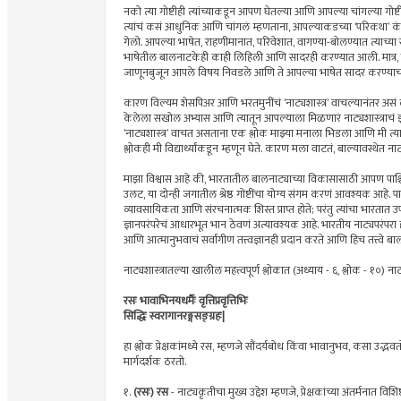
नको त्या गोष्टीही त्यांच्याकडून आपण घेतल्या आणि आपल्या चांगल्या 
त्यांचं कसं आधुनिक आणि चांगलं म्हणताना, आपल्याकडच्या ‘परिकथा’ 
गेलो. आपल्या भाषेत, राहणीमानात, परिवेशात, वागण्या-बोलण्यात त्याच्या 
भाषेतील बालनाटकेही काही लिहिली आणि सादरही करण्यात आली. मात्र, मी 
जाणूनबुजून आपले विषय निवडले आणि ते आपल्या भाषेत सादर करण्याचा प
कारण विल्यम शेसपिअर आणि भरतमुनींचं ‘नाट्यशास्त्र’ वाचल्यानंतर असं 
केलेला सखोल अभ्यास आणि त्यातून आपल्याला मिळणारं नाट्यशास्त्राचं
‘नाट्यशास्त्र’ वाचत असताना एक श्लोक माझ्या मनाला भिडला आणि मी त्
श्लोकही मी विद्यार्थ्यांकडून म्हणून घेते. कारण मला वाटतं, बाल्यावस्थेत 
माझा विश्वास आहे की, भारतातील बालनाट्याच्या विकासासाठी आपण पाश्चि
उलट, या दोन्ही जगातील श्रेष्ठ गोष्टींचा योग्य संगम करणं आवश्यक आहे. पाश्च
व्यावसायिकता आणि संरचनात्मक शिस्त प्राप्त होते; परंतु त्यांचा भारता
ज्ञानपरंपरेचं आधारभूत भान ठेवणं अत्यावश्यक आहे. भारतीय नाट्यपरंपरा ही
आणि आत्मानुभवाचं सर्वांगीण तत्त्वज्ञानही प्रदान करते आणि हिच तत्त्वे बालन
नाट्यशास्त्रातल्या खालील महत्त्वपूर्ण श्लोकात (अध्याय - ६, श्लोक - १०) नाट
रसः भावाभिनयधर्मैः वृत्तिप्रवृत्तिभिः
सिद्धिः स्वरागानरङ्गसङ्ग्रहः|
हा श्लोक प्रेक्षकांमध्ये रस, म्हणजे सौंदर्यबोध किंवा भावानुभव, कसा उद्भव
मार्गदर्शक ठरतो.
१.
(रसः) रस
- नाट्यकृतीचा मुख्य उद्देश म्हणजे, प्रेक्षकांच्या अंतर्मनात विश