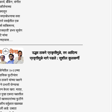
ार्य, बँकिंग, संगीत
कीर्तनाच्या
यमातून
जप्रबोधनाचा वसा
ारे वसईतील एक
श व्यक्तिमत्त्व,
ाजव्रती' हभप सुयोग
े यांचा
प्रवास.....
उद्धव ठाकरे प्रकृतीमुळे, तर आदित्य
प्रवृत्तीमुळे मागे पडले : सुशील कुलकर्णी
सेनेतील २०२२च्या
हासिक फुटीनंतर
व ठाकरे यांच्या पक्षाने
ाने उभारी घेण्याचा
त्न केला खरा. मात्र,
पुन्हा एकदा पक्षातील
 खासदारांच्या फुटीने
कीय वर्तुळात खळबळ
ली आहे. उबाठा