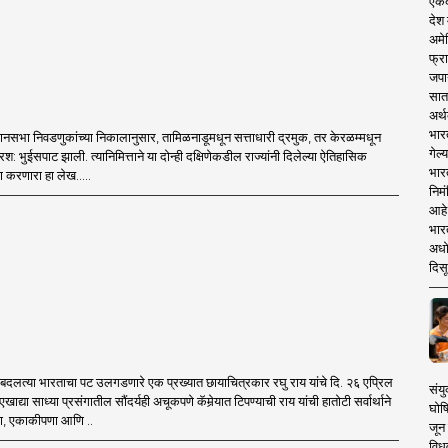
एकदा
देश
अमेर
फ्रा
जपा
सात
अर्थ
भार
विधानसभा निवडणुकांच्या निकालानुसार, तामिळनाडूमधून सत्ताधारी द्रमुक, तर केरळम्मधून
गेल्
्षरश: भुईसपाट झाली. त्यानिमित्ताने या दोन्ही दक्षिणेकडील राज्यांनी दिलेल्या ऐतिहासिक
भार
ण करणारा हा लेख.....
निमं
आहे.
भारत
अधो
दिसू
तून बदलत्या भारताचा पट उलगडणारे एक प्रख्यात छायाचित्रकार रघु राय यांचे दि. २६ एप्रिल
संयु
ाद्या साध्या प्रसंगातील सौंदर्यही अचूकपणे कॅमेर्‍यात टिपण्याची राय यांची हातोटी सर्वार्थाने
घोष
्ता, एकाकीपणा आणि ..
जून 
विधव