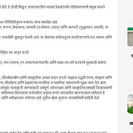
ोते. हे दोन्ही मिळून, कथानकातील भावार्थ प्रेक्षकांपर्यंत पोहोचवण्याची प्रमुख साधने
किंवा परिस्थितीनुरूप रूपांतर) यांचा समावेश आहे.
, करुण, प्रेमप्रधान), सात्त्वती (ऊर्जस्वल, उदात्त) आणि आरभटी (युद्धप्रधान, धाडसी). या
जिक संदर्भांशी जुळवून घेतली जाते. या दोघांच्या संयोगातूनच सादरीकरणाचे रूप, स्वरूप आणि
 अपेक्षित रस जागृत करते.
प
ीतस्वर), गान (गायन), रंग (मंचरचना/मांडणी) आणि संग्रह (या सर्व घटकांचे सुसंवादी संयोग)
ौंदर्यशास्त्रीय आणि सांस्कृतिक आधार प्रदान करतो. पाश्चात्त्य पद्धती रचना, तंत्रज्ञान आणि
्य, सौंदर्यरूप आणि प्रेक्षकांच्या मानसिक व भावनिक सहभागाची सूक्ष्म जाण देते. बाल
यामुळे नाट्यकृती त्यांच्यासाठी अर्थपूर्ण, संवेदनक्षम आणि सांस्कृतिकदृष्ट्याही जिव्हाळ्याची
व्यक्तिमत्त्व विकासाचा सर्जनशील अनुभव बनते. भारतातील बालनाट्याचं भवितव्य हे
ील आणि समीक्षात्मक संयोगात आहे. पुढील श्लोक मुलांना नाट्याविषयी माहिती देतो
आर