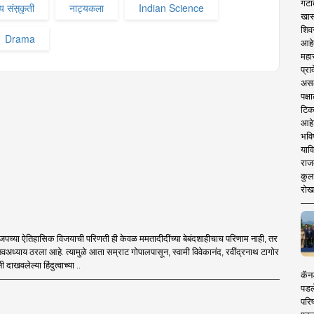
गटा
 संस़्कृती
नाट्यकला
Indian Science
खास
शिव
Drama
आहे
महार
प्रा
असले
पक्
टिक
आहे
भवि
याव
राज
कुलक
रोख
पच्या ऐतिहासिक विजयाची परिणती ही केवळ ममतादीदींच्या बेबंदशाहीचाच परिणाम नाही, तर
 नवअध्याय ठरला आहे. त्यामुळे आता सम्राट गोपालपासून, स्वामी विवेकानंद, रवींद्रनाथ टागोर
ी दाखवलेल्या हिंदुत्वाच्या ..
कॅनड
पडल
परिष