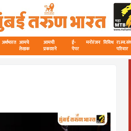
अर्थभारत
आमचे
आमची
ई-
मनोरंजन
विविध
रा.स्व.स
लेखक
प्रकाशने
पेपर
परिवार