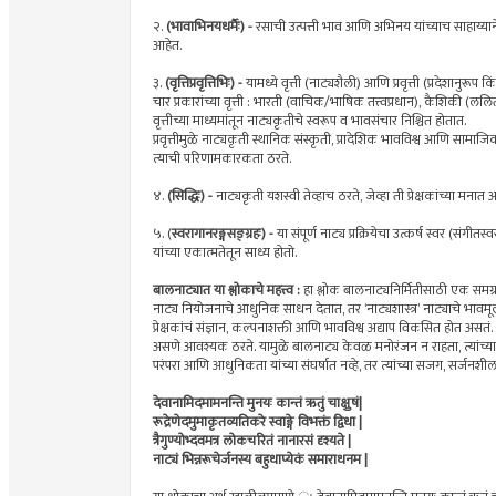
२.
(भावाभिनयधर्मैः) -
रसाची उत्पत्ती भाव आणि अभिनय यांच्याच साहाय्याने ह
आहेत.
३.
(वृत्तिप्रवृत्तिभिः) -
यामध्ये वृत्ती (नाट्यशैली) आणि प्रवृत्ती (प्रदेशानुरूप 
चार प्रकारांच्या वृत्ती : भारती (वाचिक/भाषिक तत्त्वप्रधान), कैशिकी (ललित
वृत्तीच्या माध्यमांतून नाट्यकृतीचे स्वरूप व भावसंचार निश्चित होतात.
प्रवृत्तीमुळे नाट्यकृती स्थानिक संस्कृती, प्रादेशिक भावविश्व आणि सामा
त्याची परिणामकारकता ठरते.
४.
(सिद्धिः) -
नाट्यकृती यशस्वी तेव्हाच ठरते, जेव्हा ती प्रेक्षकांच्या मनात
५. (
स्वरागानरङ्गसङ्ग्रहः) -
या संपूर्ण नाट्य प्रक्रियेचा उत्कर्ष स्वर (संग
यांच्या एकात्मतेतून साध्य होतो.
बालनाट्यात या श्लोकाचे महत्त्व :
हा श्लोक बालनाट्यनिर्मितीसाठी एक समग्र, स
नाट्य नियोजनाचे आधुनिक साधन देतात, तर ‘नाट्यशास्त्र’ नाट्याचे भावमूल
प्रेक्षकांचं संज्ञान, कल्पनाशक्ती आणि भावविश्व अद्याप विकसित होत असतं. त्
असणे आवश्यक ठरते. यामुळे बालनाट्य केवळ मनोरंजन न राहता, त्यांच्या 
परंपरा आणि आधुनिकता यांच्या संघर्षात नव्हे, तर त्यांच्या सजग, सर्जनश
देवानामिदमामनन्ति मुनयः कान्तं ऋतुं चाक्षुषं|
रूद्रेणेदमुमाकृतव्यतिकरे स्वाङ्गे विभक्तं द्विधा |
त्रैगुण्योभ्दवमत्र लोकचरितं नानारसं दृश्यते |
नाट्यं भिन्नरूचेर्जनस्य बहुधाप्येकं समाराधनम |