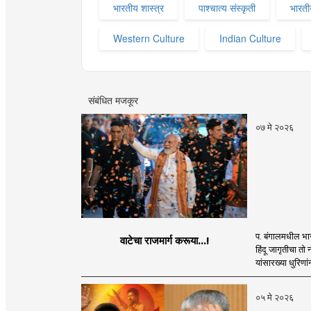
भारतीय शास्त्र
पाश्चात्य संस्कृती
भारतीय
Western Culture
Indian Culture
संबंधित मजकूर
०७ मे २०२६
प. बंगालमधील भाज
वाटेचा राजमार्ग करूया...!
हिंदू जागृतीचा तो
यांसारख्या धुरिणांन
०५ मे २०२६