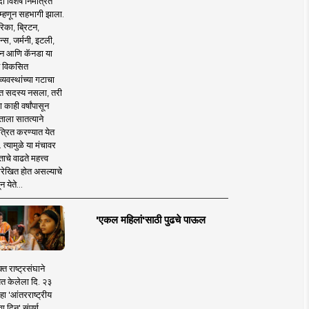
 विशेष निमंत्रित
 म्हणून सहभागी झाला.
िका, ब्रिटन,
न्स, जर्मनी, इटली,
न आणि कॅनडा या
 विकसित
व्यवस्थांच्या गटाचा
त सदस्य नसला, तरी
या काही वर्षांपासून
ताला सातत्याने
त्रित करण्यात येत
 त्यामुळे या मंचावर
ाचे वाढते महत्त्व
रेखित होत असल्याचे
न येते...
'एकल महिलां'साठी पुढचे पाऊल
क्त राष्ट्रसंघाने
ित केलेला दि. २३
हा 'आंतरराष्ट्रीय
ा दिन' संपूर्ण