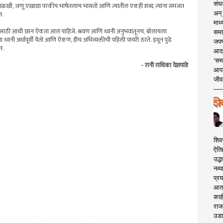
संघक
नोळखी, जणू एखाद्या परकीय भाषेतलाच भासतो आणि त्यातील एकही शब्द त्यांना समजत
अन् 
त.
माध्
बोलण्यासाठी आधी छान ऐकता आलं पाहिजे. श्रवण आणि ध्वनी अनुभवातूनच, बोलायला
समा
 ध्वनी अर्थापूर्वी येतो आणि ऐकणं, हीच अभिव्यक्तीची पहिली पायरी ठरते. इथून पुढे
जपण
ं.
आदर्
'सम
- रानी राधिका देशपांडे
आपट
जीवन
शिव
ऐति
उद्ध
नव्य
प्रय
आता 
काही
राज
उडा