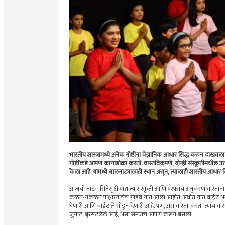
भारतीय शास्त्रामध्ये अनेक गोष्टींना वैज्ञानिक आधार सिद्ध करुन दाखवला आ
गोष्टींकडे आपण कानाडोळा करतो. वास्तविकपणे, दोन्ही संस्कृतीमधील उत्
केला आहे. यामध्ये बालनाट्यालाही स्थान असून, त्यालाही शास्तीय आधार स
आजची नाट्य-सिनेसृष्टी पाश्चात्त्य संस्कृती आणि परंपरांचं अनुकर
कळत-नकळत पाश्चात्यांचेच गोडवे गात आलो आहोत. अर्थात यात वाईट असे का
घेणारी आणि वाईट ते सोडून देणारी आहे. पण, असं करता-करता त्यांचं कस
जुनाट, बुरसटलेलं आहे, असा समजच आपण करून बसलो.