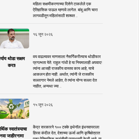
महिला सक्षमीकरणाच्या दिशेने टाकलेले एक
ऐतिहासिक पाऊल म्हणावे लागेल. बांबू आणि चारा
लागवडीतून महिलांसाठी शाश्वत ..
१६ जून २०२६
वय वाढल्यावर माणसाला नैसर्गिकरीत्याच थोडीफार
र्याय थोडा सक्षम
प्रगल्भता येते. राहुल गांधी हे या नियमालाही अपवाद!
करा!
त्यांना आजही राजकीय वास्तव काय आहे, याचे
आकलन होत नाही. अर्थात, त्यांनी जे राजकीय
सल्लागार नेमले आहेत, ते त्यांना योग्य सल्ला देत
नाहीत, अन्यथा ज्या ..
१५ जून २०२६
केंद्र सरकारने १०० टक्के इथेनॉल इंधनवापराला
्थिक स्वातंत्र्याचा
हिरवा कंदील देत, देशाच्या ऊर्जा आणि कृषिक्षेत्रात
नवा जाहीरनामा
एका ऐतिहासिक क्रांतीची पायाभरणी केली आहे. या