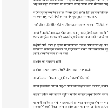
या श्लोकाचा अर्थ खालीलप्रमाणे ः देवानामिदमामनन्ति मुनयः कान्तं ऋतुं
आहे. मन मोहून टाकणारी, सर्व इंद्रियांना आनंद देणारी आणि सौंदर्याची अ
रूद्रेणेदमुमाकृतव्यतिकरे स्वाङ्गे विभक्तं द्विधा| अर्थात, शिव आणि पार्वत
रसात्मक अनुभव, हे दोन्ही त्याच्या दोन मूलभूत अंगरचना आहेत.
नवी जीवन प्रतिबिंबित होतं. या जीवनात असंख्य रस, भावना, परिस्थिती, संघर
नाट्यं भिन्नरूचेर्जनस्य बहुधाप्येकं समाराधनम्| अर्थात, वेगवेगळ्या आवडी
एकच सामूहिक आराध्य आहे. म्हणजेच, प्रत्येकजण त्यात काही न काही आनं
संक्षेपाने अर्थ :
नाट्य ही देवांनी मानवजातीला दिलेली अशी कला आहे, जी दृश्य,
पार्वतीच्या सर्जनातून जन्माला येते, त्रिगुणात्मक मानवी जीवनासारखी
आणि आत्मविकासाचं साधन बनते.
हा श्लोक का महत्त्वाचा आहे?
हा श्लोक नाट्यशास्त्राच्या उद्देशसिद्धीचा आधार स्पष्ट करतो:
नाट्य केवळ मनोरंजन नसून, विश्वचरित्राचं प्रतिबिंब आहे
नाट्य ही सर्वांच्या आवडी, अनुभव आणि भावविश्वाला स्पर्श करणारी, सार्व
नाट्याचं अंतिम ध्येय म्हणजे बहुविध मार्गांनी एकात्म अनुभव निर्माण करणं
महाकवी कालिदास यांनी, नाट्याचा अर्थ सांगणारा हा संस्कृत श्लोक रचला आह
सुरुवातीचे काही दिवस मुलांना हा श्लोक सतत म्हणायला सांगितलं जातं. यामा