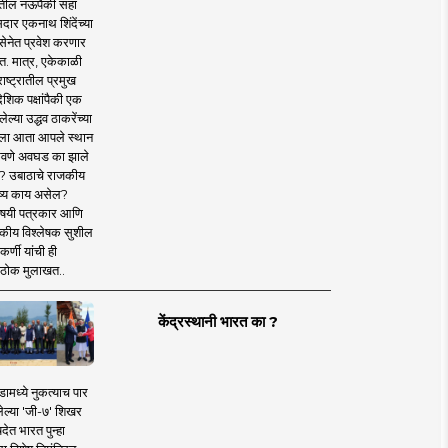
तील नऊपैकी सहा
दार एकनाथ शिंदेंच्या
सेनेत प्रवेश करणार
त. मात्र, एकेकाळी
ाष्ट्रातील प्रमुख
देशिक पक्षांपैकी एक
ल्या उद्धव ठाकरेंच्या
षाला आता आपले स्थान
वणे अवघड का झाले
? उबाठाचे राजकीय
ष्य काय असेल?
िषयी पत्रकार आणि
कीय विश्लेषक सुशील
र्णी यांची ही
ठोक मुलाखत..
केंद्रस्थानी भारत का ?
ामध्ये नुकत्याच पार
ेल्या 'जी-७' शिखर
देत भारत पुन्हा