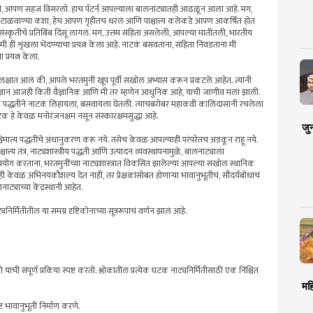
गोष्टी, आपण सहज विसरलो. हाच पॅटर्न आपल्याला बालनाट्यातही आढळून आला आहे. मग,
कंटाळवाण्या कशा, हेच आपण गृहीतच धरलं आणि पाश्चात्त्य कलेकडे आपण आकर्षित होत
संस्कृतीचे प्रतिबिंब दिसू लागलं. मग, उत्तम संहिता असलेली, आपल्या मातीतली, भारतीय
ही शृंखला भेदण्याचा प्रयत्न केला आहे. नाटकं बसवताना, संहिता निवडताना मी
्रयत्न केला.
लक्षात आलं की, आपले भरतमुनी खूप पूर्वी सखोल अभ्यास करून प्रकटले आहेत. त्यांनी
 ज्ञान आजही किती वैज्ञानिक आणि मी तर म्हणेन आधुनिक आहे, याची जाणीव मला झाली.
या पद्धतीने नाटकं लिहायला, बसवायला घेतली. त्याचबरोबर महाकवी कालिदासांनी रचलेला
नाटक हे केवळ मनोरंजनक्षम नसून संस्कारक्षमसुद्धा आहे.
जु
मात्य पद्धतींचे अंधानुकरण करू नये. तसेच केवळ आपल्याही परंपरेतच अडकून राहू नये.
ात्त्य तंत्र, नाट्यशास्त्रीय पद्धती आणि उत्पादन व्यवस्थापनामुळे, बालनाट्याला
त उपयोग करताना, भरतमुनींच्या नाट्यशास्त्रात विकसित झालेल्या आपल्या सखोल स्थानिक
 केवळ अभिनयकौशल्य देत नाही, तर प्रेक्षकांसोबत होणार्‍या भावानुभूतीचं, सौंदर्यबोधाचं
ाट्याच्या केंद्रस्थानी आहेत.
्यनिर्मितीतील या समग्र दृष्टिकोनाच्या सूत्ररूपाचं वर्णन झालं आहे.
तो याची संपूर्ण प्रकिया स्पष्ट करतो. श्लोकातील प्रत्येक घटक नाट्यनिर्मितीसाठी एक निश्चित
मह
िष्ट भावानुभूती निर्माण करणे.