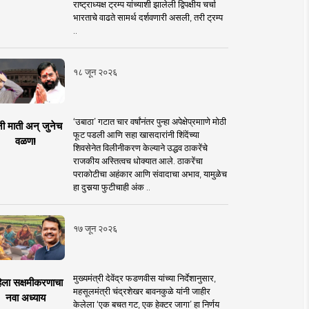
राष्ट्राध्यक्ष ट्रम्प यांच्याशी झालेली द्विपक्षीय चर्चा
भारताचे वाढते सामर्थ दर्शवणारी असली, तरी ट्रम्प
..
१८ जून २०२६
‘उबाठा’ गटात चार वर्षांनंतर पुन्हा अपेक्षेप्रमााणे मोठी
नी माती अन् जुनेच
फूट पडली आणि सहा खासदारांनी शिंदेंच्या
वळण!
शिवसेनेत विलीनीकरण केल्याने उद्धव ठाकरेंचे
राजकीय अस्तित्वच धोक्यात आले. ठाकरेंचा
पराकोटीचा अहंकार आणि संवादाचा अभाव, यामुळेच
हा दुसर्‍या फुटीचाही अंक ..
१७ जून २०२६
मुख्यमंत्री देवेंद्र फडणवीस यांच्या निर्देशानुसार,
िला सक्षमीकरणाचा
महसूलमंत्री चंद्रशेखर बावनकुळे यांनी जाहीर
नवा अध्याय
केलेला ‘एक बचत गट, एक हेक्टर जागा’ हा निर्णय