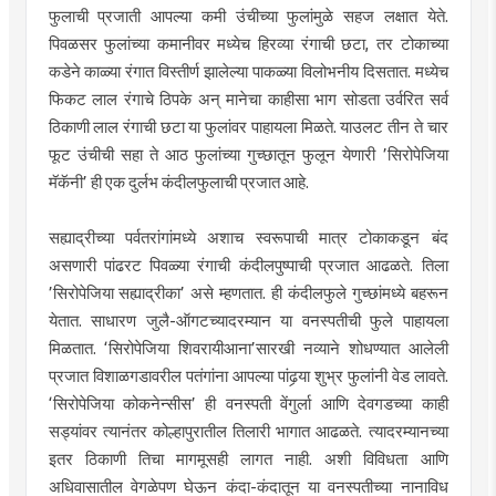
फुलाची प्रजाती आपल्या कमी उंचीच्या फुलांमुळे सहज लक्षात येते.
पिवळसर फुलांच्या कमानीवर मध्येच हिरव्या रंगाची छटा, तर टोकाच्या
कडेने काळ्या रंगात विस्तीर्ण झालेल्या पाकळ्या विलोभनीय दिसतात. मध्येच
फिकट लाल रंगाचे ठिपके अन् मानेचा काहीसा भाग सोडता उर्वरित सर्व
ठिकाणी लाल रंगाची छटा या फुलांवर पाहायला मिळते. याउलट तीन ते चार
फूट उंचीची सहा ते आठ फुलांच्या गुच्छातून फुलून येणारी ’सिरोपेजिया
मॅकॅनी’ ही एक दुर्लभ कंदीलफुलाची प्रजात आहे.
सह्याद्रीच्या पर्वतरांगांमध्ये अशाच स्वरूपाची मात्र टोकाकडून बंद
असणारी पांढरट पिवळ्या रंगाची कंदीलपुष्पाची प्रजात आढळते. तिला
’सिरोपेजिया सह्याद्रीका’ असे म्हणतात. ही कंदीलफुले गुच्छांमध्ये बहरून
येतात. साधारण जुलै-ऑगटच्यादरम्यान या वनस्पतीची फुले पाहायला
मिळतात. ‘सिरोपेजिया शिवरायीआना’सारखी नव्याने शोधण्यात आलेली
प्रजात विशाळगडावरील पतंगांना आपल्या पांढर्‍या शुभ्र फुलांनी वेड लावते.
‘सिरोपेजिया कोकनेन्सीस’ ही वनस्पती वेंगुर्ला आणि देवगडच्या काही
सड्यांवर त्यानंतर कोल्हापुरातील तिलारी भागात आढळते. त्यादरम्यानच्या
इतर ठिकाणी तिचा मागमूसही लागत नाही. अशी विविधता आणि
अधिवासातील वेगळेपण घेऊन कंदा-कंदातून या वनस्पतीच्या नानाविध