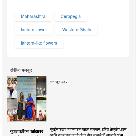
Maharashtra
Ceropegia
lantern flower
Western Ghats
lantern-like flowers
संबंधित मजकूर
१५ जून २०२६
मुंबईसारख्या महानगरात वाढते तापमान, हरित क्षेत्रांचा र्‍हास
युवाशक्तीच्या खांद्यावर
आणि हवामानबदलाची तीव्र होत चाललेली आव्हाने यांचा