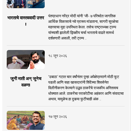
पंतप्रधान नरेंद्र मोदी यांनी 'जी- ७ परिषदेत जागतिक
भारताचे वास्तववादी उत्तर
आर्थिक विकासाचे नवे प्रारूप मांडताना, सागरी सुरक्षेचा
!
महत्त्वाचा मुद्दा उपस्थित केला. तसेच राष्ट्राध्यक्ष ट्रम्प
यांच्याशी झालेली द्विपक्षीय चर्चा भारताचे वाढते सामर्थ
दर्शवणारी असली, तरी ट्रम्प ..
१८ जून २०२६
‘उबाठा’ गटात चार वर्षांनंतर पुन्हा अपेक्षेप्रमााणे मोठी फूट
जुनी माती अन् जुनेच
पडली आणि सहा खासदारांनी शिंदेंच्या शिवसेनेत
वळण!
विलीनीकरण केल्याने उद्धव ठाकरेंचे राजकीय अस्तित्वच
धोक्यात आले. ठाकरेंचा पराकोटीचा अहंकार आणि संवादाचा
अभाव, यामुळेच हा दुसर्‍या फुटीचाही अंक ..
१७ जून २०२६