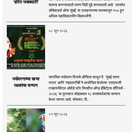
‘हरित जबाबदारी’
सामना करण्यासाठी तरुण पिढी पुढे सरसावली आहे. ‘लायमेट
अ‍ॅम्बेसडर्स ऑफ मुंबई’ या उपक्रमाच्या माध्यमातून १५० हून
अधिक महाविद्यालयीन विद्यार्थ्यांनी ..
०८ जून २०२६
जागतिक पर्यावरण दिनाचे औचित्य साधून दै. ‘मुंबई तरुण
पर्यावरणाच्या खऱ्या
भारत’ आणि ‘महाएमटीबी’ने आयोजित केलेल्या ‘एसएफसी
रक्षकांचा सन्मान
एन्व्हायर्नमेंटल अ‍ॅवॉर्ड फॉर स्पिसीज अ‍ॅण्ड हॅबिटॅट्स वॉरियर्स -
२०२६’ या पुरस्कार सोहळ्यात १८ वनसंवर्धकांचा सन्मान
केला जाणार आहे. सोमवार, दि. ..
०१ जून २०२६