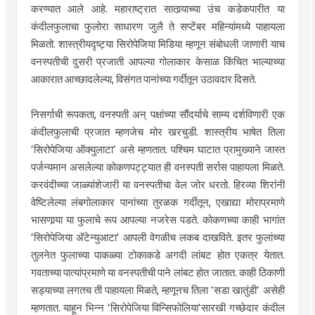
करण्यात आले आहे. महाराष्ट्रात सातार्‍याच्या उंच कडेकपारीत या
कंदीलफुलाचा फुलोरा साधारण जुलै ते सप्टेंबर महिन्यांमध्ये पाहायला
मिळतो. शास्त्रीयदृष्ट्या सिरोपेजिया मिडिया म्हणून संबोधली जाणारी याच
वनस्पतीची दुसरी प्रजाती आपल्या गोलाकार केसाळ किंचित भाल्याच्या
आकारात आच्छादलेल्या, विसंगत पानांच्या गर्दीतून उठावदार दिसते.
निसर्गाची रूपकता, वनस्पती अन् पक्षांच्या सौंदर्याचे साम्य दर्शविणारी एक
कंदीलफुलाची प्रजात म्हणजेच मोर खरचुडी. शास्त्रीय भाषेत तिला
’सिरोपेजिया ऑक्युलाटा’ असे म्हणतात. पश्चिम घाटात प्रामुख्याने जास्त
पर्जन्यमान असलेल्या कोकणपट्ट्यात ही वनस्पती सर्रास पाहायला मिळते.
करवंदीच्या जाळ्यांशेजारी या वनस्पतीचा वेल जोर धरतो. हिरव्या शिरांनी
वेष्टिलेल्या लंबगोलाकार पानांच्या तुरळक गर्दीतून, एखाद्या मोराप्रमाणे
भासणार्‍या या फुलाचे रूप आपल्या नजरेस पडते. कोकणच्या काही भागांत
’सिरोपेजिया अ‍ॅटेन्युआटा’ आपली वेगळीच लकब दाखविते. इतर फुलांच्या
तुलनेत फुलाच्या पाकळ्या टोकाकडे अगदी लांबट होत एकत्र येतात.
गवताच्या पात्यांप्रमाणे या वनस्पतीची पाने लांबट होत जातात. काही ठिकाणी
सड्याच्या लगतच ती पाहायला मिळते, म्हणूनच तिला ’सडा खातुंडी’ असेही
म्हणतात. याहून भिन्न ’सिरोपेजिया विन्सिफोलिया’सारखी गच्छेदार कंदील