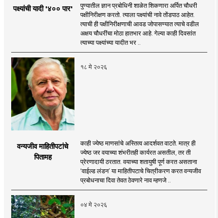
पुण्यातील ज्ञान प्रबोधिनी शाळेत शिकणारा अर्पित चौधरी
पक्ष्यांची यादी '४०० पार'
पक्षीनिरीक्षण करतो. त्याला पक्ष्यांची नावे तोंडपाठ आहेत.
त्याची ही पक्षीनिरीक्षणाची आवड जोपासण्यात त्याचे वडील
अक्षय चौधरींचा मोठा हातभार आहे. गेल्या काही दिवसांत
त्याच्या पक्ष्यांच्या यादीत भर ..
१८ मे २०२६
काही ज्येष्ठ माणसांचे अस्तित्व आदर्शवत वाटते. मात्र ही
वन्यजीव माहितीपटांचे
ज्येष्ठ जर वयाच्या शंभरीतही कार्यरत असतील, तर ती
पितामह
प्रेरणादायी ठरतात. वयाच्या शतायुषी पूर्ण करत असताना
‘वाईल्ड लंडन’ या माहितीपटाचे चित्रीकरण करत वन्यजीव
प्रबोधनाचा दिवा तेवत ठेवणारे नाव म्हणजे ..
०४ मे २०२६