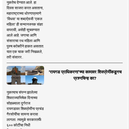
नुकतेच देण्यात आले. हा
दिवस साजरा करत असताना,
महाराष्ट्राच्या धोरणाप्रमाणे
'विधवा' या शब्दाऐवजी 'एकल
महिला' ही सन्मानजनक संज्ञा
वापरावी, असेही सुचवण्यात
आले आहे. जगाचा आणि
संसाराचा रथ महिला आणि
पुरुष बरोबरीने हाकत असतात.
यात एक चाक जरी निखळले,
तरी संसारर..
‘रायगड प्राधिकरणा’च्या कामावर शिवप्रेमींकडूनच
प्रश्नचिन्ह का?
नुकत्याच संपन्न झालेल्या
शिवराज्याभिषेक दिनाच्या
सोहळ्याला दुर्गराज
रायगडावर शिवप्रेमींना प्रचंड
गैरसोयींचा सामना करावा
लागला. त्यामुळे सरकारतर्फे
६०० कोटींचा निधी