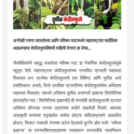
अनोखी रचना लाभलेल्या आणि पश्चिम घाटामध्ये महाराष्ट्रात सर्वाधिक
आढळणार्‍या कंदीलपुष्पांविषयी माहिती देणारा हा लेख...
जैवविविधतेने समृद्ध असलेला पश्चिम घाट हा नैसर्गिक कंदीलफुलांमुळे
खुलून येतो. महाराष्ट्रात कंदीलफुलांच्या नानाविध प्रजाती पाहायला
मिळतात अन् प्रत्येक कंदीलफुलाचे एक विशिष्ट आणि दुर्मीळ असे
वसतिस्थान असते, जिथे ठराविक प्रजातीच्या कंदीलफुलांचेच अधिवास
पाहायला मिळतात. यामध्ये अतिशय दुर्मीळ असणारी इव्हान्स सिरोपेजिया
(शास्त्रीय नाव : सिरोपेजिया इव्हान्सी) ही मनमोही कंदीलफुलाची प्रजात
अतिशय डोंगराळ भागात उतारांच्या कडेने वाढलेली दिसते. आपल्या
अंडाकृती पानांच्या श्रृंखलेत मध्येच छोट्या कंदिलाप्रमाणे आकारित
होऊन, फिकट राखाडी रंगाच्या छटेत देठाकडे फुगीर होत जाते. ‘थॉमस
इव्हान्स’ या वनस्पतीशास्त्रज्ञाच्या नावावरून वनस्पतीचे नामाभिदान