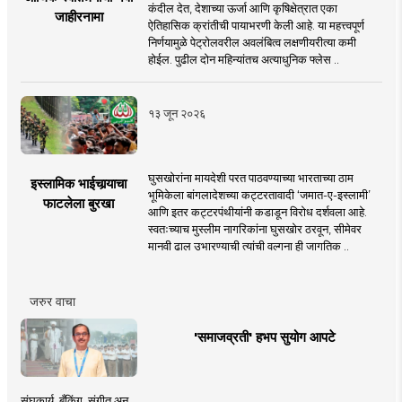
कंदील देत, देशाच्या ऊर्जा आणि कृषिक्षेत्रात एका
जाहीरनामा
ऐतिहासिक क्रांतीची पायाभरणी केली आहे. या महत्त्वपूर्ण
निर्णयामुळे पेट्रोलवरील अवलंबित्व लक्षणीयरीत्या कमी
होईल. पुढील दोन महिन्यांतच अत्याधुनिक फ्लेस ..
१३ जून २०२६
घुसखोरांना मायदेशी परत पाठवण्याच्या भारताच्या ठाम
इस्लामिक भाईचार्‍याचा
भूमिकेला बांगलादेशच्या कट्टरतावादी ‘जमात-ए-इस्लामी’
फाटलेला बुरखा
आणि इतर कट्टरपंथीयांनी कडाडून विरोध दर्शवला आहे.
स्वतःच्याच मुस्लीम नागरिकांना घुसखोर ठरवून, सीमेवर
मानवी ढाल उभारण्याची त्यांची वल्गना ही जागतिक ..
जरुर वाचा
'समाजव्रती' हभप सुयोग आपटे
संघकार्य, बँकिंग, संगीत अन्