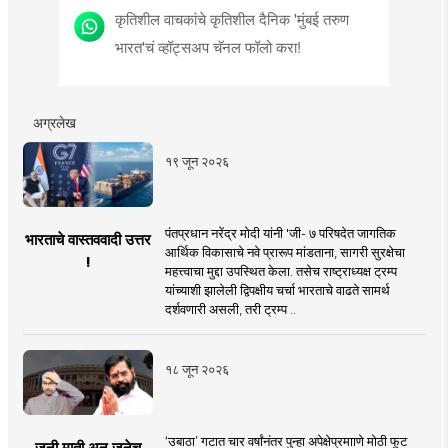
कृतिशील वाचकांचे कृतिशील दैनिक 'मुंबई तरुण
भारत'चं व्हॉट्सअप चॅनल फॉलो करा!
अग्रलेख
१९ जून २०२६
पंतप्रधान नरेंद्र मोदी यांनी 'जी- ७ परिषदेत जागतिक
भारताचे वास्तववादी उत्तर
आर्थिक विकासाचे नवे प्रारूप मांडताना, सागरी सुरक्षेचा
!
महत्त्वाचा मुद्दा उपस्थित केला. तसेच राष्ट्राध्यक्ष ट्रम्प
यांच्याशी झालेली द्विपक्षीय चर्चा भारताचे वाढते सामर्थ
दर्शवणारी असली, तरी ट्रम्प ..
१८ जून २०२६
‘उबाठा’ गटात चार वर्षांनंतर पुन्हा अपेक्षेप्रमााणे मोठी फूट
जुनी माती अन् जुनेच