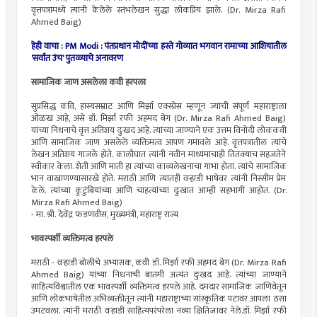
वृत्तपत्रांमध्ये त्यांनी केलेले स्तंभलेखन सुद्धा लोकप्रिय झाले. (Dr. Mirza Rafi
Ahmed Baig)
हेही वाचा :
PM Modi : पंतप्रधान मोदींच्या हस्ते गोव्यात भगवान रामाच्या आशियातील
'सर्वात उंच' पुतळ्याचे अनावरण
सामाजिक जाण असलेला कवी हरपला
सुप्रसिद्ध कवि, हास्यसम्राट आणि मिर्झा एक्स्प्रेस म्हणून ज्यांची संपूर्ण महाराष्ट्राला
ओळख आहे, असे डॉ. मिर्झा रफी अहमद बेग (Dr. Mirza Rafi Ahmed Baig)
यांच्या निधनाचे वृत्त अतिशय दुःखद आहे. त्यांच्या जाण्याने एक उत्तम विनोदी लोककवी
आणि सामाजिक जाण असलेले व्यक्तिमत्व आपण गमावले आहे. वृत्तपत्रातील त्यांचे
लेखन अतिशय गाजले होते. कालौघात त्यांनी नवीन माध्यमाचाही तितक्याच सहजतेने
स्वीकार केला. शेती आणि माती हा त्यांच्या काव्यलेखनाचा गाभा होता. त्यांचे सामाजिक
भान वाखाणण्यासारखे होते. मराठी आणि त्यातही वऱ्हाडी भाषेवर त्यांनी निस्सीम प्रेम
केले. त्यांच्या कुटुंबियांच्या आणि चाहत्यांच्या दुःखात आम्ही सहभागी आहोत. (Dr.
Mirza Rafi Ahmed Baig)
- मा. श्री. देवेंद्र फडणवीस, मुख्यमंत्री, महाराष्ट्र राज्य
भावस्पर्शी व्यक्तिमत्व हरपले
मराठी - वऱ्हाडी बोलीचे अभ्यासक, कवी डॉ. मिर्झा रफी अहमद बेग (Dr. Mirza Rafi
Ahmed Baig) यांच्या निधनाची बातमी अत्यंत दुःखद आहे. त्यांच्या जाण्याने
साहित्यविश्वातील एक भावस्पर्शी व्यक्तिमत्व हरपले आहे. दमदार सामाजिक जाणिवेतून
आणि लोकभाषेतील अभिव्यक्तीतून त्यांनी महाराष्ट्राच्या सांस्कृतिक पटावर आपला ठसा
उमटवला. त्यांनी मराठी वऱ्हाडी साहित्यपरंपरेला नव्या क्षितिजावर नेले.डॉ. मिर्झा रफी