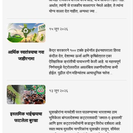
अर्थात, त्यांनी जे राजकीय सल्लागार नेमले आहेत, ते त्यांना
योग्य सल्ला देत नाहीत, अन्यथा ज्या ..
१५ जून २०२६
केंद्र सरकारने १०० टक्के इथेनॉल इंधनवापराला हिरवा
आर्थिक स्वातंत्र्याचा नवा
कंदील देत, देशाच्या ऊर्जा आणि कृषिक्षेत्रात एका
जाहीरनामा
ऐतिहासिक क्रांतीची पायाभरणी केली आहे. या महत्त्वपूर्ण
निर्णयामुळे पेट्रोलवरील अवलंबित्व लक्षणीयरीत्या कमी
होईल. पुढील दोन महिन्यांतच अत्याधुनिक फ्लेस ..
१३ जून २०२६
घुसखोरांना मायदेशी परत पाठवण्याच्या भारताच्या ठाम
इस्लामिक भाईचार्‍याचा
भूमिकेला बांगलादेशच्या कट्टरतावादी ‘जमात-ए-इस्लामी’
फाटलेला बुरखा
आणि इतर कट्टरपंथीयांनी कडाडून विरोध दर्शवला आहे.
स्वतःच्याच मुस्लीम नागरिकांना घुसखोर ठरवून, सीमेवर