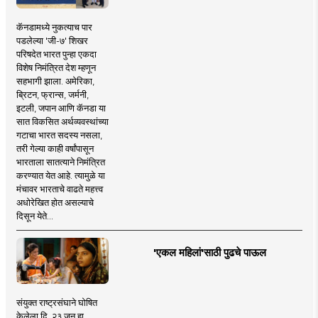
कॅनडामध्ये नुकत्याच पार
पडलेल्या 'जी-७' शिखर
परिषदेत भारत पुन्हा एकदा
विशेष निमंत्रित देश म्हणून
सहभागी झाला. अमेरिका,
ब्रिटन, फ्रान्स, जर्मनी,
इटली, जपान आणि कॅनडा या
सात विकसित अर्थव्यवस्थांच्या
गटाचा भारत सदस्य नसला,
तरी गेल्या काही वर्षांपासून
भारताला सातत्याने निमंत्रित
करण्यात येत आहे. त्यामुळे या
मंचावर भारताचे वाढते महत्त्व
अधोरेखित होत असल्याचे
दिसून येते...
'एकल महिलां'साठी पुढचे पाऊल
संयुक्त राष्ट्रसंघाने घोषित
केलेला दि. २३ जून हा