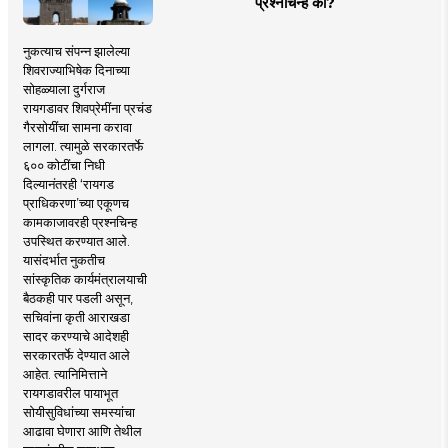
प्रश्नचिन्ह का?
नुकत्याच संपन्न झालेल्या
शिवराज्याभिषेक दिनाच्या
सोहळ्याला दुर्गराज
रायगडावर शिवप्रेमींना प्रचंड
गैरसोयींचा सामना करावा
लागला. त्यामुळे सरकारतर्फे
६०० कोटींचा निधी
दिल्यानंतरही ‘रायगड
प्राधिकरणा’च्या एकूणच
कामकाजावरही प्रश्नचिन्ह
उपस्थित करण्यात आले.
यासंदर्भात नुकतीच
सांस्कृतिक कार्यमंत्रालयाची
बैठकही पार पडली असून,
सचिवांना कृती आराखडा
सादर करण्याचे आदेशही
सरकारतर्फे देण्यात आले
आहेत. त्यानिमित्ताने
रायगडावरील पायाभूत
सोयीसुविधांच्या समस्यांचा
आढावा घेणारा आणि तेथील