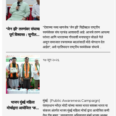
"देशाच्या नव्या म्हणजेच 'जेन झी' पिढीबद्दल राष्ट्रीय
'जेन झी' तरुणांवर संघाचा
स्वयंसेवक संघ प्रचंड आशावादी आहे. आजचे तरुण आपल्या
पूर्ण विश्वास! : सुनील
परंपरा आणि भारताच्या गौरवाशी मनापासून जोडले गेले
आंबेकर
असून समाजात रचनात्मक बदलांसाठी मोठे योगदान देत
आहेत", असे प्रतिपादन राष्ट्रीय स्वयंसेवक संघाचे ..
१७ जून २०२६
मुंबई : (Public Awareness Campaign)
भाजप मुंबई महिला
पंतप्रधान नरेंद्र मोदी यांच्या स्वस्त भारत सशक्त भारत या
मोर्चाद्वारा आयोजित 'कमी
संकल्प अंतर्गत भाजप मुंबई महिला मोर्चा द्वारा आयोजित कमी
तेल गॅस बचत ' उपक्रम
तेल गॅस बचत ' जनजागरण अभियानात मुंबई भाजप अध्यक्ष