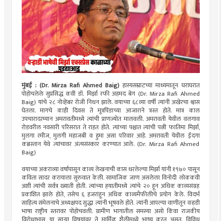
मुंबई : (Dr. Mirza Rafi Ahmed Baig)
हास्यसम्राटच्या माध्यमातून घराघरात
पोहोचलेले सुप्रसिद्ध कवी डॉ. मिर्झा रफी अहमद बेग (Dr. Mirza Rafi Ahmed
Baig) यांचे २८ नोव्हेंबर रोजी निधन झाले. वयाच्या ६८व्या वर्षी त्यांनी अखेरचा श्वास
घेतला. मागचे काही दिवस ते मूत्रपिंडाच्या आजाराने त्रस्त होते. मात्र काल
उपचारादरम्यान अमरावतीमध्ये त्यांची प्राणज्योत मालवली. अमरावती येथील वलगाव
रोडवरील नवसारी परिसरात ते राहत होते. त्यांच्या पश्चात त्यांची पत्नी फातिमा मिर्झा,
मुलगा रमीज, मुलगी महाजबी व हुमा असा परिवार आहे. अमरावती येथील ईदगा
कब्रस्तान येथे त्यांचावर अंत्यसंस्कार करण्यात आले. (Dr. Mirza Rafi Ahmed
Baig)
वयाच्या अकराव्या वर्षापासून काव्य लेखनाची कास धरलेल्या मिर्झा यांनी १९७० पासून
कविता सादर करायाला सुरुवात केली. सामाजिक जाण असलेला विनोदी लोककवी
अशी त्यांची सर्वत्र ख्याती होती. त्यांच्या हयातीमध्ये त्यांचे २० हून अधिक काव्यसंग्रह
प्रकाशित झाले होते, तसेच ६ हजरांहून अधिक काव्यमैफीलीचे प्रयोग केले. विदर्भ
साहित्य संमेलनाचे अध्यक्षपद सुद्धा त्यांनी भूषवले होते. त्यांनी आपल्या वाणीतून वऱ्हडी
भाषा राष्ट्रीय स्तरावर पोहोचवली. ग्रामीण भागातील समस्या असो किंवा राजकीय
विरोधाभास, या साऱ्या विषयांवर ते मार्मिक शैलीमध्ये भाष्य करत असत. विविध