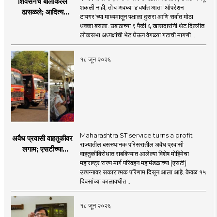
शिवसेनेचे बालेकिल्ले
शकली नाही, तोच अवघ्या ४ वर्षांत आता 'ऑपरेशन
ढासळले; आदित्य
टायगर'च्या माध्यमातून पक्षाला दुसरा आणि सर्वात मोठा
ठाकरेंच्या नेतृत्वावरच
धक्का बसला. उबाठाच्या ९ पैकी ६ खासदारांनी थेट दिल्लीत
प्रश्नचिन्ह? ठाकरे ब्रँड
लोकसभा अध्यक्षांची भेट घेऊन वेगळ्या गटाची मागणी ..
नेमका कुठे चुकला?
१८ जून २०२६
Maharashtra ST service turns a profit
अवैध प्रवासी वाहतुकीवर
राज्यातील बसस्थानक परिसरातील अवैध प्रवासी
लगाम; एसटीच्या
वाहतुकीविरोधात राबविण्यात आलेल्या विशेष मोहिमेचा
उत्पन्नात १५ दिवसांत
महाराष्ट्र राज्य मार्ग परिवहन महामंडळाच्या (एसटी)
४३.८३ कोटींची वाढ!
उत्पन्नावर सकारात्मक परिणाम दिसून आला आहे. केवळ १५
दिवसांच्या कालावधीत ..
१८ जून २०२६