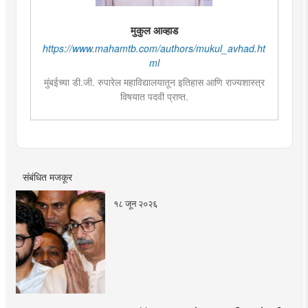
मुकुल आव्हाड
https://www.mahamtb.com/authors/mukul_avhad.ht
ml
मुंबईच्या डी.जी. रुपारेल महाविद्यालयातून इतिहास आणि राज्यशास्त्र
विषयात पदवी प्राप्त.
राज्यशास्त्र विषयात पदव्युत्तर शिक्षण. आकाशवाणीच्या युवा वाणी
साठी विविध विषयांवर कार्यक्रम सादर केले.वाचनाची आवड.
कथाकथन, काव्य वाचन,कथा लेखन यात विशेष रुची तसेच पुरस्कार
प्राप्त. महाविद्यालयात असताना, नाटकात काम केले त्याच सोबत
नाट्यलेखनाचा अनुभव.
संबंधित मजकूर
१८ जून २०२६