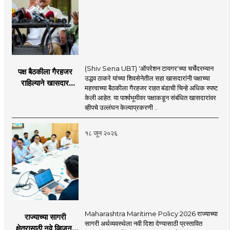
(Shiv Sena UBT) 'ऑपरेशन टायगर'च्या चर्चेदरम्यान
पक्ष बैठकीला गैरहजर
उद्धव ठाकरे यांच्या शिवसेनेतील सहा खासदारांनी पक्षाच्या
राहिल्याने खासदार
महत्त्वाच्या बैठकीला गैरहजर राहत बंडाची चिन्हे अधिक स्पष्ट
अपात्र ठरू शकतात का?
केली आहेत. या पार्श्वभूमीवर पक्षाकडून संबंधित खासदारांवर
व्हीप आणि कायदा नेमकं
व्हीपचे उल्लंघन केल्याप्रकरणी ..
काय सांगतो?
१८ जून २०२६
Maharashtra Maritime Policy 2026 राज्याच्या
राज्याच्या सागरी
सागरी अर्थव्यवस्थेला नवी दिशा देण्यासाठी प्रस्तावित
क्षेत्रासाठी नवे व्हिजन;