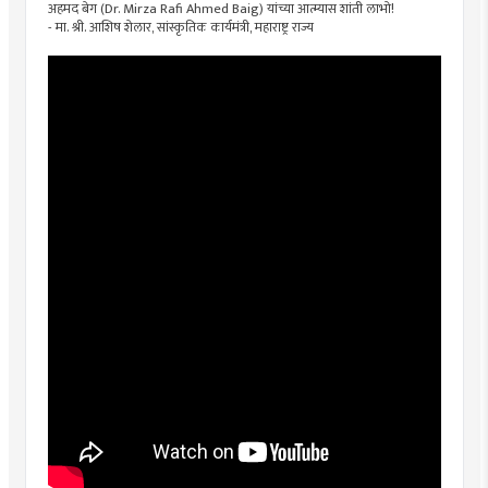
अहमद बेग (Dr. Mirza Rafi Ahmed Baig) यांच्या आत्म्यास शांती लाभो!
- मा. श्री. आशिष शेलार, सांस्कृतिक कार्यमंत्री, महाराष्ट्र राज्य