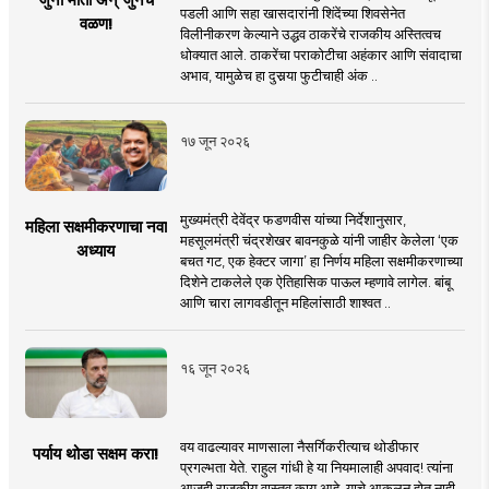
पडली आणि सहा खासदारांनी शिंदेंच्या शिवसेनेत
वळण!
विलीनीकरण केल्याने उद्धव ठाकरेंचे राजकीय अस्तित्वच
धोक्यात आले. ठाकरेंचा पराकोटीचा अहंकार आणि संवादाचा
अभाव, यामुळेच हा दुसर्‍या फुटीचाही अंक ..
१७ जून २०२६
मुख्यमंत्री देवेंद्र फडणवीस यांच्या निर्देशानुसार,
महिला सक्षमीकरणाचा नवा
महसूलमंत्री चंद्रशेखर बावनकुळे यांनी जाहीर केलेला ‘एक
अध्याय
बचत गट, एक हेक्टर जागा’ हा निर्णय महिला सक्षमीकरणाच्या
दिशेने टाकलेले एक ऐतिहासिक पाऊल म्हणावे लागेल. बांबू
आणि चारा लागवडीतून महिलांसाठी शाश्वत ..
१६ जून २०२६
वय वाढल्यावर माणसाला नैसर्गिकरीत्याच थोडीफार
पर्याय थोडा सक्षम करा!
प्रगल्भता येते. राहुल गांधी हे या नियमालाही अपवाद! त्यांना
आजही राजकीय वास्तव काय आहे, याचे आकलन होत नाही.