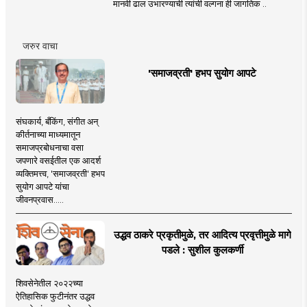
मानवी ढाल उभारण्याची त्यांची वल्गना ही जागतिक ..
जरुर वाचा
'समाजव्रती' हभप सुयोग आपटे
संघकार्य, बँकिंग, संगीत अन्
कीर्तनाच्या माध्यमातून
समाजप्रबोधनाचा वसा
जपणारे वसईतील एक आदर्श
व्यक्तिमत्त्व, 'समाजव्रती' हभप
सुयोग आपटे यांचा
जीवनप्रवास.....
उद्धव ठाकरे प्रकृतीमुळे, तर आदित्य प्रवृत्तीमुळे मागे
पडले : सुशील कुलकर्णी
शिवसेनेतील २०२२च्या
ऐतिहासिक फुटीनंतर उद्धव