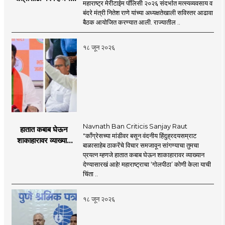
महाराष्ट्र मेरीटाईम पॉलिसी २०२६ संदर्भात मत्स्यव्यवसाय व
'महाराष्ट्र मेरीटाईम
बंदरे मंत्री नितेश राणे यांच्या अध्यक्षतेखाली सविस्तर आढावा
पॉलिसी २०२६'चा
बैठक आयोजित करण्यात आली. राज्यातील ..
प्रस्ताव
१८ जून २०२६
Navnath Ban Criticis Sanjay Raut
हातात कबाब घेऊन
"काँग्रेसच्या मांडीवर बसून वंदनीय हिंदुह्रदयसम्राट
शाकाहारावर व्याख्यान
बाळासाहेब ठाकरेंचे विचार समजावून सांगण्याचा तुमचा
देण्यासारखा राऊत यांचा
प्रयत्न म्हणजे हातात कबाब घेऊन शाकाहारावर व्याख्यान
प्रयत्न - नवनाथ बन
देण्यासारखं आहे! महाराष्ट्राचा ‘गोलपीठा’ कोणी केला याची
चिंता ..
१८ जून २०२६