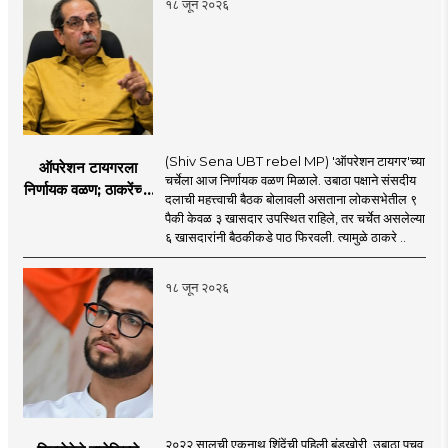
१८ जून २०२६
(Shiv Sena UBT rebel MP) 'ऑपरेशन टायगर'च्या
ऑपरेशन टायगरला
चर्चेला आज निर्णायक वळण मिळाले. उबाठा पक्षाने संसदीय
निर्णायक वळण; ठाकरेंच्या
दलाची महत्त्वाची बैठक बोलावली असताना लोकसभेतील ९
बैठकीला ६ खासदार
पैकी केवळ ३ खासदार उपस्थित राहिले, तर चर्चेत असलेल्या
गैरहजर, थेट शिंदे सेनेत
६ खासदारांनी बैठकीकडे पाठ फिरवली. त्यामुळे ठाकरे ..
विलीन होण्याचा प्रस्ताव?
१८ जून २०२६
२०२२ सालची एकनाथ शिंदेंची पहिली बंडखोरी, उबाठा पचवू